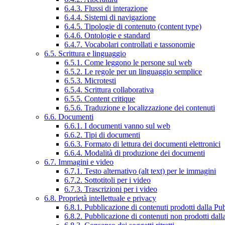
6.4.3. Flussi di interazione
6.4.4. Sistemi di navigazione
6.4.5. Tipologie di contenuto (content type)
6.4.6. Ontologie e standard
6.4.7. Vocabolari controllati e tassonomie
6.5. Scrittura e linguaggio
6.5.1. Come leggono le persone sul web
6.5.2. Le regole per un linguaggio semplice
6.5.3. Microtesti
6.5.4. Scrittura collaborativa
6.5.5. Content critique
6.5.6. Traduzione e localizzazione dei contenuti
6.6. Documenti
6.6.1. I documenti vanno sul web
6.6.2. Tipi di documenti
6.6.3. Formato di lettura dei documenti elettronici
6.6.4. Modalità di produzione dei documenti
6.7. Immagini e video
6.7.1. Testo alternativo (alt text) per le immagini
6.7.2. Sottotitoli per i video
6.7.3. Trascrizioni per i video
6.8. Proprietà intellettuale e privacy
6.8.1. Pubblicazione di contenuti prodotti dalla P
6.8.2. Pubblicazione di contenuti non prodotti dal