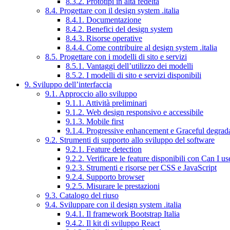
8.3.2. Prototipi in alta fedeltà
8.4. Progettare con il design system .italia
8.4.1. Documentazione
8.4.2. Benefici del design system
8.4.3. Risorse operative
8.4.4. Come contribuire al design system .italia
8.5. Progettare con i modelli di sito e servizi
8.5.1. Vantaggi dell’utilizzo dei modelli
8.5.2. I modelli di sito e servizi disponibili
9. Sviluppo dell’interfaccia
9.1. Approccio allo sviluppo
9.1.1. Attività preliminari
9.1.2. Web design responsivo e accessibile
9.1.3. Mobile first
9.1.4. Progressive enhancement e Graceful degrad
9.2. Strumenti di supporto allo sviluppo del software
9.2.1. Feature detection
9.2.2. Verificare le feature disponibili con Can I us
9.2.3. Strumenti e risorse per CSS e JavaScript
9.2.4. Supporto browser
9.2.5. Misurare le prestazioni
9.3. Catalogo del riuso
9.4. Sviluppare con il design system .italia
9.4.1. Il framework Bootstrap Italia
9.4.2. Il kit di sviluppo React