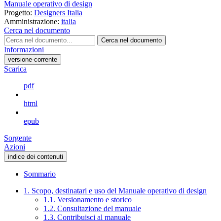
Manuale operativo di design
Progetto:
Designers Italia
Amministrazione:
italia
Cerca nel documento
Cerca nel documento
Informazioni
versione-corrente
Scarica
pdf
html
epub
Sorgente
Azioni
indice dei contenuti
Sommario
1. Scopo, destinatari e uso del Manuale operativo di design
1.1. Versionamento e storico
1.2. Consultazione del manuale
1.3. Contribuisci al manuale