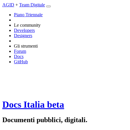
AGID
+
Team Digitale
Piano Triennale
Le community
Developers
Designers
Gli strumenti
Forum
Docs
GitHub
Docs Italia
beta
Documenti pubblici, digitali.