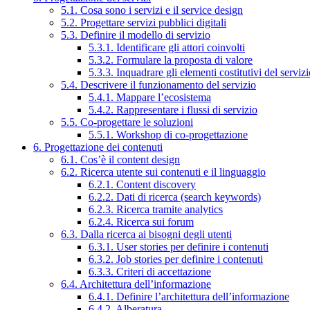
5.1. Cosa sono i servizi e il service design
5.2. Progettare servizi pubblici digitali
5.3. Definire il modello di servizio
5.3.1. Identificare gli attori coinvolti
5.3.2. Formulare la proposta di valore
5.3.3. Inquadrare gli elementi costitutivi del serviz
5.4. Descrivere il funzionamento del servizio
5.4.1. Mappare l’ecosistema
5.4.2. Rappresentare i flussi di servizio
5.5. Co-progettare le soluzioni
5.5.1. Workshop di co-progettazione
6. Progettazione dei contenuti
6.1. Cos’è il content design
6.2. Ricerca utente sui contenuti e il linguaggio
6.2.1. Content discovery
6.2.2. Dati di ricerca (search keywords)
6.2.3. Ricerca tramite analytics
6.2.4. Ricerca sui forum
6.3. Dalla ricerca ai bisogni degli utenti
6.3.1. User stories per definire i contenuti
6.3.2. Job stories per definire i contenuti
6.3.3. Criteri di accettazione
6.4. Architettura dell’informazione
6.4.1. Definire l’architettura dell’informazione
6.4.2. Alberatura