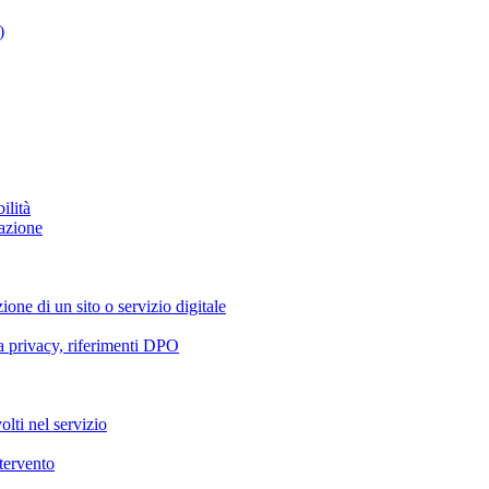
)
ilità
azione
ione di un sito o servizio digitale
va privacy, riferimenti DPO
olti nel servizio
ntervento