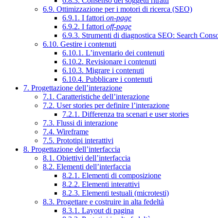
6.8.3. Consenso dei soggetti ritratti
6.9. Ottimizzazione per i motori di ricerca (SEO)
6.9.1. I fattori
on-page
6.9.2. I fattori
off-page
6.9.3. Strumenti di diagnostica SEO: Search Cons
6.10. Gestire i contenuti
6.10.1. L’inventario dei contenuti
6.10.2. Revisionare i contenuti
6.10.3. Migrare i contenuti
6.10.4. Pubblicare i contenuti
7. Progettazione dell’interazione
7.1. Caratteristiche dell’interazione
7.2. User stories per definire l’interazione
7.2.1. Differenza tra scenari e user stories
7.3. Flussi di interazione
7.4. Wireframe
7.5. Prototipi interattivi
8. Progettazione dell’interfaccia
8.1. Obiettivi dell’interfaccia
8.2. Elementi dell’interfaccia
8.2.1. Elementi di composizione
8.2.2. Elementi interattivi
8.2.3. Elementi testuali (microtesti)
8.3. Progettare e costruire in alta fedeltà
8.3.1. Layout di pagina