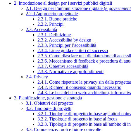
2. Introduzione al design per i servizi pubblici digitali
2.1. Design per l’amministrazione digitale (
e-government
2.2. L’approccio progettuale
2.2.1. Buone pratiche
2.2.2. Principi
2.3. Accessibilità
2.3.1. Definizione
2.3.2. Accessibilità by design
2.3.3. Principi per l’accessibilità
2.3.4. Linee guida e criteri di successo
2.3.5. Come rilasciare una dichiarazione di accessib
2.3.6. Meccanismo di feedback e procedura di attu
2.3.7. Obiettivi accessibilità
2.3.8. Normativa e approfondimenti
2.4. Privacy
2.4.1. Come rispettare la privacy sin dalla progettaz
2.4.2. Richiedi il consenso quando necessario
2.4.3. Le basi del sito web: architettura, informati
3. Pianificazione, gestione e strategia
3.1. Obiettivi del progetto
3.2. Tipologie di progetti
3.2.1. Tipologie di progetto in base agli attori coinv
3.2.2. Tipologie di progetto in base al focus
3.2.3. Tipologie di progetto in base all’ambito di i
3.3. Competenze, ruoli e figure coinvolte