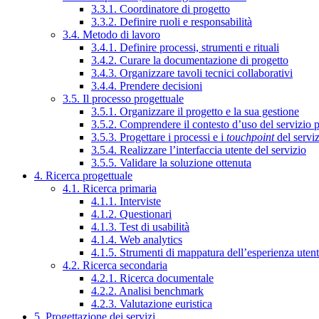
3.3.1. Coordinatore di progetto
3.3.2. Definire ruoli e responsabilità
3.4. Metodo di lavoro
3.4.1. Definire processi, strumenti e rituali
3.4.2. Curare la documentazione di progetto
3.4.3. Organizzare tavoli tecnici collaborativi
3.4.4. Prendere decisioni
3.5. Il processo progettuale
3.5.1. Organizzare il progetto e la sua gestione
3.5.2. Comprendere il contesto d’uso del servizio 
3.5.3. Progettare i processi e i
touchpoint
del servi
3.5.4. Realizzare l’interfaccia utente del servizio
3.5.5. Validare la soluzione ottenuta
4. Ricerca progettuale
4.1. Ricerca primaria
4.1.1. Interviste
4.1.2. Questionari
4.1.3. Test di usabilità
4.1.4. Web analytics
4.1.5. Strumenti di mappatura dell’esperienza uten
4.2. Ricerca secondaria
4.2.1. Ricerca documentale
4.2.2. Analisi benchmark
4.2.3. Valutazione euristica
5. Progettazione dei servizi