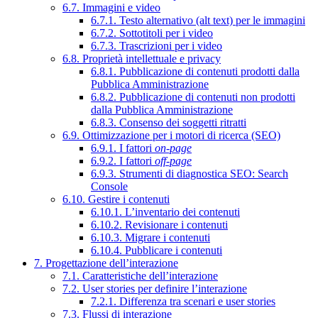
6.7. Immagini e video
6.7.1. Testo alternativo (alt text) per le immagini
6.7.2. Sottotitoli per i video
6.7.3. Trascrizioni per i video
6.8. Proprietà intellettuale e privacy
6.8.1. Pubblicazione di contenuti prodotti dalla
Pubblica Amministrazione
6.8.2. Pubblicazione di contenuti non prodotti
dalla Pubblica Amministrazione
6.8.3. Consenso dei soggetti ritratti
6.9. Ottimizzazione per i motori di ricerca (SEO)
6.9.1. I fattori
on-page
6.9.2. I fattori
off-page
6.9.3. Strumenti di diagnostica SEO: Search
Console
6.10. Gestire i contenuti
6.10.1. L’inventario dei contenuti
6.10.2. Revisionare i contenuti
6.10.3. Migrare i contenuti
6.10.4. Pubblicare i contenuti
7. Progettazione dell’interazione
7.1. Caratteristiche dell’interazione
7.2. User stories per definire l’interazione
7.2.1. Differenza tra scenari e user stories
7.3. Flussi di interazione