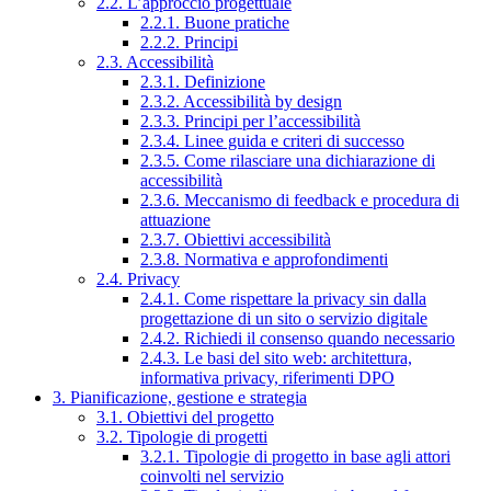
2.2. L’approccio progettuale
2.2.1. Buone pratiche
2.2.2. Principi
2.3. Accessibilità
2.3.1. Definizione
2.3.2. Accessibilità by design
2.3.3. Principi per l’accessibilità
2.3.4. Linee guida e criteri di successo
2.3.5. Come rilasciare una dichiarazione di
accessibilità
2.3.6. Meccanismo di feedback e procedura di
attuazione
2.3.7. Obiettivi accessibilità
2.3.8. Normativa e approfondimenti
2.4. Privacy
2.4.1. Come rispettare la privacy sin dalla
progettazione di un sito o servizio digitale
2.4.2. Richiedi il consenso quando necessario
2.4.3. Le basi del sito web: architettura,
informativa privacy, riferimenti DPO
3. Pianificazione, gestione e strategia
3.1. Obiettivi del progetto
3.2. Tipologie di progetti
3.2.1. Tipologie di progetto in base agli attori
coinvolti nel servizio