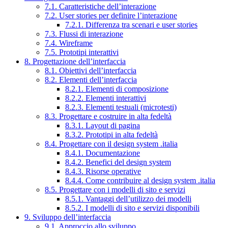
7.1. Caratteristiche dell’interazione
7.2. User stories per definire l’interazione
7.2.1. Differenza tra scenari e user stories
7.3. Flussi di interazione
7.4. Wireframe
7.5. Prototipi interattivi
8. Progettazione dell’interfaccia
8.1. Obiettivi dell’interfaccia
8.2. Elementi dell’interfaccia
8.2.1. Elementi di composizione
8.2.2. Elementi interattivi
8.2.3. Elementi testuali (microtesti)
8.3. Progettare e costruire in alta fedeltà
8.3.1. Layout di pagina
8.3.2. Prototipi in alta fedeltà
8.4. Progettare con il design system .italia
8.4.1. Documentazione
8.4.2. Benefici del design system
8.4.3. Risorse operative
8.4.4. Come contribuire al design system .italia
8.5. Progettare con i modelli di sito e servizi
8.5.1. Vantaggi dell’utilizzo dei modelli
8.5.2. I modelli di sito e servizi disponibili
9. Sviluppo dell’interfaccia
9.1. Approccio allo sviluppo