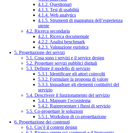
4.1.2. Questionari
4.1.3. Test di usabilità
4.1.4. Web analytics
4.1.5. Strumenti di mappatura dell’esperienza
utente
4.2. Ricerca secondaria
4.2.1. Ricerca documentale
4.2.2. Analisi benchmark
4.2.3. Valutazione euristica
5. Progettazione dei servizi
5.1. Cosa sono i servizi e il service design
5.2. Progettare servizi pubblici digitali
5.3. Definire il modello di servizio
5.3.1. Identificare gli attori coinvolti
5.3.2. Formulare la proposta di valore
5.3.3. Inquadrare gli elementi costitutivi del
servizio
5.4. Descrivere il funzionamento del servizio
5.4.1. Mappare l’ecosistema
5.4.2. Rappresentare i flussi di servizio
5.5. Co-progettare le soluzioni
5.5.1. Workshop di co-progettazione
6. Progettazione dei contenuti
6.1. Cos’è il content design
6.2. Ricerca utente sui contenuti e il linguaggio