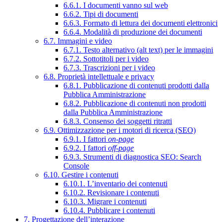
6.6.1. I documenti vanno sul web
6.6.2. Tipi di documenti
6.6.3. Formato di lettura dei documenti elettronici
6.6.4. Modalità di produzione dei documenti
6.7. Immagini e video
6.7.1. Testo alternativo (alt text) per le immagini
6.7.2. Sottotitoli per i video
6.7.3. Trascrizioni per i video
6.8. Proprietà intellettuale e privacy
6.8.1. Pubblicazione di contenuti prodotti dalla
Pubblica Amministrazione
6.8.2. Pubblicazione di contenuti non prodotti
dalla Pubblica Amministrazione
6.8.3. Consenso dei soggetti ritratti
6.9. Ottimizzazione per i motori di ricerca (SEO)
6.9.1. I fattori
on-page
6.9.2. I fattori
off-page
6.9.3. Strumenti di diagnostica SEO: Search
Console
6.10. Gestire i contenuti
6.10.1. L’inventario dei contenuti
6.10.2. Revisionare i contenuti
6.10.3. Migrare i contenuti
6.10.4. Pubblicare i contenuti
7. Progettazione dell’interazione