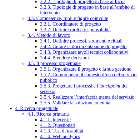
3.2.2. Tipologie di progetto in base al focus
3.2.3. Tipologie di progetto in base all’ambito di
intervento
3.3. Competenze, ruoli e figure coinvolte
3.3.1. Coordinatore di progetto
3.3.2. Definire ruoli e responsabilità
3.4. Metodo di lavoro
3.4.1. Definire processi, strumenti e rituali
3.4.2. Curare la documentazione di progetto
3.4.3. Organizzare tavoli tecnici collaborativi
3.4.4. Prendere decisioni
3.5. Il processo progettuale
3.5.1. Organizzare il progetto e la sua gestione
3.5.2. Comprendere il contesto d’uso del servizio
pubblico
3.5.3. Progettare i processi e i
touchpoint
del
servizio
3.5.4. Realizzare l’interfaccia utente del servizio
3.5.5. Validare la soluzione ottenuta
4. Ricerca progettuale
4.1. Ricerca primaria
4.1.1. Interviste
4.1.2. Questionari
4.1.3. Test di usabilità
4.1.4. Web analytics