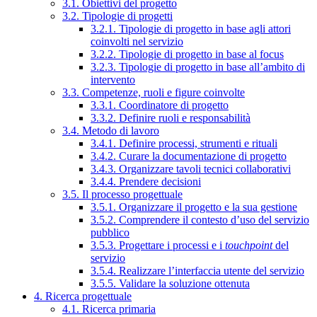
3.1. Obiettivi del progetto
3.2. Tipologie di progetti
3.2.1. Tipologie di progetto in base agli attori
coinvolti nel servizio
3.2.2. Tipologie di progetto in base al focus
3.2.3. Tipologie di progetto in base all’ambito di
intervento
3.3. Competenze, ruoli e figure coinvolte
3.3.1. Coordinatore di progetto
3.3.2. Definire ruoli e responsabilità
3.4. Metodo di lavoro
3.4.1. Definire processi, strumenti e rituali
3.4.2. Curare la documentazione di progetto
3.4.3. Organizzare tavoli tecnici collaborativi
3.4.4. Prendere decisioni
3.5. Il processo progettuale
3.5.1. Organizzare il progetto e la sua gestione
3.5.2. Comprendere il contesto d’uso del servizio
pubblico
3.5.3. Progettare i processi e i
touchpoint
del
servizio
3.5.4. Realizzare l’interfaccia utente del servizio
3.5.5. Validare la soluzione ottenuta
4. Ricerca progettuale
4.1. Ricerca primaria