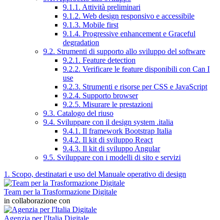
9.1.1. Attività preliminari
9.1.2. Web design responsivo e accessibile
9.1.3. Mobile first
9.1.4. Progressive enhancement e Graceful
degradation
9.2. Strumenti di supporto allo sviluppo del software
9.2.1. Feature detection
9.2.2. Verificare le feature disponibili con Can I
use
9.2.3. Strumenti e risorse per CSS e JavaScript
9.2.4. Supporto browser
9.2.5. Misurare le prestazioni
9.3. Catalogo del riuso
9.4. Sviluppare con il design system .italia
9.4.1. Il framework Bootstrap Italia
9.4.2. Il kit di sviluppo React
9.4.3. Il kit di sviluppo Angular
9.5. Sviluppare con i modelli di sito e servizi
1. Scopo, destinatari e uso del Manuale operativo di design
Team per la Trasformazione Digitale
in collaborazione con
Agenzia per l'Italia Digitale