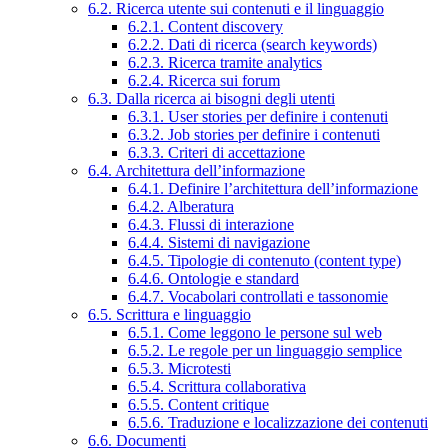
6.2. Ricerca utente sui contenuti e il linguaggio
6.2.1. Content discovery
6.2.2. Dati di ricerca (search keywords)
6.2.3. Ricerca tramite analytics
6.2.4. Ricerca sui forum
6.3. Dalla ricerca ai bisogni degli utenti
6.3.1. User stories per definire i contenuti
6.3.2. Job stories per definire i contenuti
6.3.3. Criteri di accettazione
6.4. Architettura dell’informazione
6.4.1. Definire l’architettura dell’informazione
6.4.2. Alberatura
6.4.3. Flussi di interazione
6.4.4. Sistemi di navigazione
6.4.5. Tipologie di contenuto (content type)
6.4.6. Ontologie e standard
6.4.7. Vocabolari controllati e tassonomie
6.5. Scrittura e linguaggio
6.5.1. Come leggono le persone sul web
6.5.2. Le regole per un linguaggio semplice
6.5.3. Microtesti
6.5.4. Scrittura collaborativa
6.5.5. Content critique
6.5.6. Traduzione e localizzazione dei contenuti
6.6. Documenti