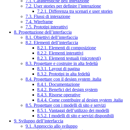
7.1. Caratteristiche dell’interazione
7.2. User stories per definire l’interazione
7.2.1. Differenza tra scenari e user stories
7.3. Flussi di interazione
7.4. Wireframe
7.5. Prototipi interattivi
8. Progettazione dell’interfaccia
8.1. Obiettivi dell’interfaccia
8.2. Elementi dell’interfaccia
8.2.1. Elementi di composizione
8.2.2. Elementi interattivi
8.2.3. Elementi testuali (microtesti)
8.3. Progettare e costruire in alta fedeltà
8.3.1. Layout di pagina
8.3.2. Prototipi in alta fedeltà
8.4. Progettare con il design system .italia
8.4.1. Documentazione
8.4.2. Benefici del design system
8.4.3. Risorse operative
8.4.4. Come contribuire al design system .italia
8.5. Progettare con i modelli di sito e servizi
8.5.1. Vantaggi dell’utilizzo dei modelli
8.5.2. I modelli di sito e servizi disponibili
9. Sviluppo dell’interfaccia
9.1. Approccio allo sviluppo