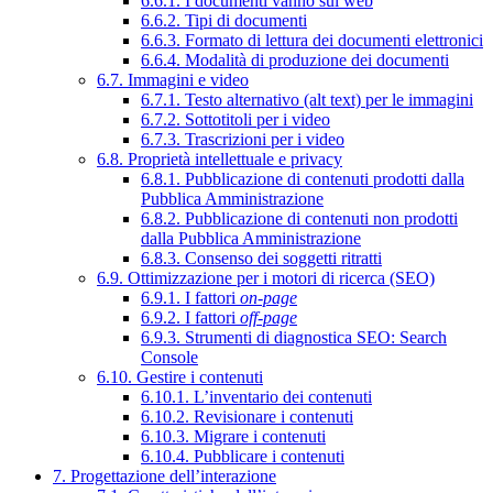
6.6.1. I documenti vanno sul web
6.6.2. Tipi di documenti
6.6.3. Formato di lettura dei documenti elettronici
6.6.4. Modalità di produzione dei documenti
6.7. Immagini e video
6.7.1. Testo alternativo (alt text) per le immagini
6.7.2. Sottotitoli per i video
6.7.3. Trascrizioni per i video
6.8. Proprietà intellettuale e privacy
6.8.1. Pubblicazione di contenuti prodotti dalla
Pubblica Amministrazione
6.8.2. Pubblicazione di contenuti non prodotti
dalla Pubblica Amministrazione
6.8.3. Consenso dei soggetti ritratti
6.9. Ottimizzazione per i motori di ricerca (SEO)
6.9.1. I fattori
on-page
6.9.2. I fattori
off-page
6.9.3. Strumenti di diagnostica SEO: Search
Console
6.10. Gestire i contenuti
6.10.1. L’inventario dei contenuti
6.10.2. Revisionare i contenuti
6.10.3. Migrare i contenuti
6.10.4. Pubblicare i contenuti
7. Progettazione dell’interazione