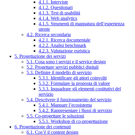
4.1.1. Interviste
4.1.2. Questionari
4.1.3. Test di usabilità
4.1.4. Web analytics
4.1.5. Strumenti di mappatura dell’esperienza
utente
4.2. Ricerca secondaria
4.2.1. Ricerca documentale
4.2.2. Analisi benchmark
4.2.3. Valutazione euristica
5. Progettazione dei servizi
5.1. Cosa sono i servizi e il service design
5.2. Progettare servizi pubblici digitali
5.3. Definire il modello di servizio
5.3.1. Identificare gli attori coinvolti
5.3.2. Formulare la proposta di valore
5.3.3. Inquadrare gli elementi costitutivi del
servizio
5.4. Descrivere il funzionamento del servizio
5.4.1. Mappare l’ecosistema
5.4.2. Rappresentare i flussi di servizio
5.5. Co-progettare le soluzioni
5.5.1. Workshop di co-progettazione
6. Progettazione dei contenuti
6.1. Cos’è il content design