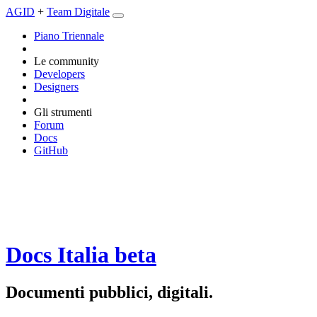
AGID
+
Team Digitale
Piano Triennale
Le community
Developers
Designers
Gli strumenti
Forum
Docs
GitHub
Docs Italia
beta
Documenti pubblici, digitali.