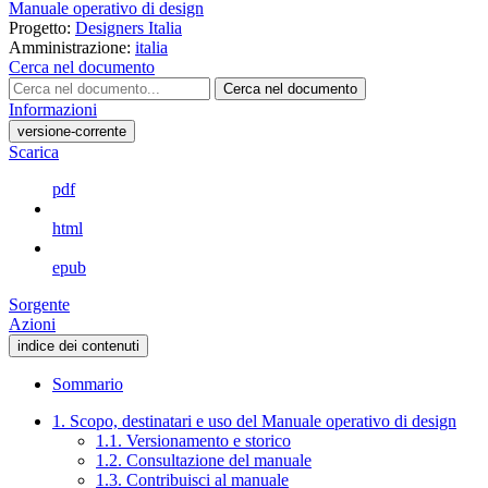
Manuale operativo di design
Progetto:
Designers Italia
Amministrazione:
italia
Cerca nel documento
Cerca nel documento
Informazioni
versione-corrente
Scarica
pdf
html
epub
Sorgente
Azioni
indice dei contenuti
Sommario
1. Scopo, destinatari e uso del Manuale operativo di design
1.1. Versionamento e storico
1.2. Consultazione del manuale
1.3. Contribuisci al manuale