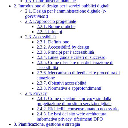
1.3. Contribuisci al manuale
2. Introduzione al design per i servizi pubblici digitali
2.1. Design per l’amministrazione digitale (
e-
government
)
2.2. L’approccio progettuale
2.2.1. Buone pratiche
2.2.2. Principi
2.3. Accessibilità
2.3.1. Definizione
2.3.2. Accessibilità by design
2.3.3. Principi per l’accessibilità
2.3.4. Linee guida e criteri di successo
2.3.5. Come rilasciare una dichiarazione di
accessibilità
2.3.6. Meccanismo di feedback e procedura di
attuazione
2.3.7. Obiettivi accessibilità
2.3.8. Normativa e approfondimenti
2.4. Privacy
2.4.1. Come rispettare la privacy sin dalla
progettazione di un sito o servizio digitale
2.4.2. Richiedi il consenso quando necessario
2.4.3. Le basi del sito web: architettura,
informativa privacy, riferimenti DPO
3. Pianificazione, gestione e strategia