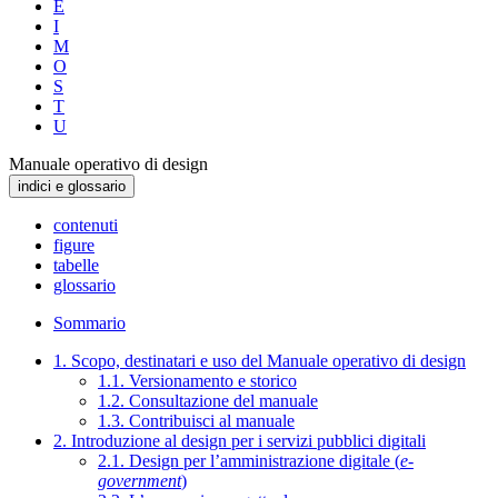
E
I
M
O
S
T
U
Manuale operativo di design
indici e glossario
contenuti
figure
tabelle
glossario
Sommario
1. Scopo, destinatari e uso del Manuale operativo di design
1.1. Versionamento e storico
1.2. Consultazione del manuale
1.3. Contribuisci al manuale
2. Introduzione al design per i servizi pubblici digitali
2.1. Design per l’amministrazione digitale (
e-
government
)