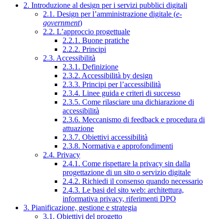
2. Introduzione al design per i servizi pubblici digitali
2.1. Design per l’amministrazione digitale (
e-
government
)
2.2. L’approccio progettuale
2.2.1. Buone pratiche
2.2.2. Principi
2.3. Accessibilità
2.3.1. Definizione
2.3.2. Accessibilità by design
2.3.3. Principi per l’accessibilità
2.3.4. Linee guida e criteri di successo
2.3.5. Come rilasciare una dichiarazione di
accessibilità
2.3.6. Meccanismo di feedback e procedura di
attuazione
2.3.7. Obiettivi accessibilità
2.3.8. Normativa e approfondimenti
2.4. Privacy
2.4.1. Come rispettare la privacy sin dalla
progettazione di un sito o servizio digitale
2.4.2. Richiedi il consenso quando necessario
2.4.3. Le basi del sito web: architettura,
informativa privacy, riferimenti DPO
3. Pianificazione, gestione e strategia
3.1. Obiettivi del progetto