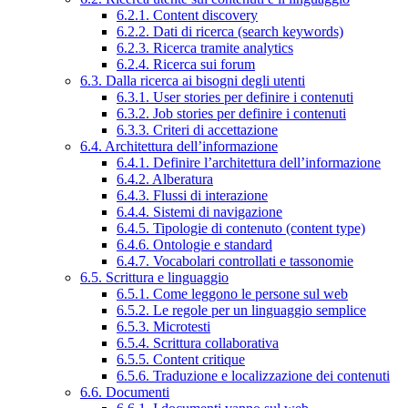
6.2.1. Content discovery
6.2.2. Dati di ricerca (search keywords)
6.2.3. Ricerca tramite analytics
6.2.4. Ricerca sui forum
6.3. Dalla ricerca ai bisogni degli utenti
6.3.1. User stories per definire i contenuti
6.3.2. Job stories per definire i contenuti
6.3.3. Criteri di accettazione
6.4. Architettura dell’informazione
6.4.1. Definire l’architettura dell’informazione
6.4.2. Alberatura
6.4.3. Flussi di interazione
6.4.4. Sistemi di navigazione
6.4.5. Tipologie di contenuto (content type)
6.4.6. Ontologie e standard
6.4.7. Vocabolari controllati e tassonomie
6.5. Scrittura e linguaggio
6.5.1. Come leggono le persone sul web
6.5.2. Le regole per un linguaggio semplice
6.5.3. Microtesti
6.5.4. Scrittura collaborativa
6.5.5. Content critique
6.5.6. Traduzione e localizzazione dei contenuti
6.6. Documenti