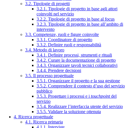
3.2. Tipologie di progetti
3.2.1. Tipologie di progetto in base agli attori
coinvolti nel servizio
3.2.2. Tipologie di progetto in base al focus
3.2.3. Tipologie di progetto in base all’ambito di
intervento
3.3. Competenze, ruoli e figure coinvolte
3.3.1. Coordinatore di progetto
3.3.2. Definire ruoli e responsabilità
3.4. Metodo di lavoro
3.4.1. Definire processi, strumenti e rituali
3.4.2. Curare la documentazione di progetto
3.4.3. Organizzare tavoli tecnici collaborativi
3.4.4. Prendere decisioni
3.5. Il processo progettuale
3.5.1. Organizzare il progetto e la sua gestione
3.5.2. Comprendere il contesto d’uso del servizio
pubblico
3.5.3. Progettare i processi e i
touchpoint
del
servizio
3.5.4. Realizzare l’interfaccia utente del servizio
3.5.5. Validare la soluzione ottenuta
4. Ricerca progettuale
4.1. Ricerca primaria
4.1.1. Interviste