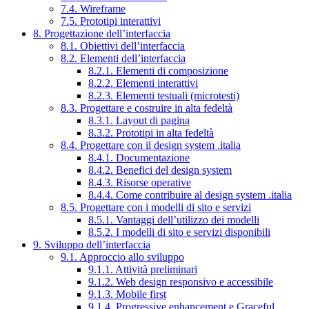
7.4. Wireframe
7.5. Prototipi interattivi
8. Progettazione dell’interfaccia
8.1. Obiettivi dell’interfaccia
8.2. Elementi dell’interfaccia
8.2.1. Elementi di composizione
8.2.2. Elementi interattivi
8.2.3. Elementi testuali (microtesti)
8.3. Progettare e costruire in alta fedeltà
8.3.1. Layout di pagina
8.3.2. Prototipi in alta fedeltà
8.4. Progettare con il design system .italia
8.4.1. Documentazione
8.4.2. Benefici del design system
8.4.3. Risorse operative
8.4.4. Come contribuire al design system .italia
8.5. Progettare con i modelli di sito e servizi
8.5.1. Vantaggi dell’utilizzo dei modelli
8.5.2. I modelli di sito e servizi disponibili
9. Sviluppo dell’interfaccia
9.1. Approccio allo sviluppo
9.1.1. Attività preliminari
9.1.2. Web design responsivo e accessibile
9.1.3. Mobile first
9.1.4. Progressive enhancement e Graceful