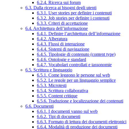
6.2.4. Ricerca sui forum
6.3. Dalla ricerca ai bisogni degli utenti
6.3.1. User stories per definire i contenuti
6.3.2. Job stories per definire i contenuti
6.3.3. Criteri di accettazione
6.4. Architettura dell’informazione
6.4.1. Definire l’architettura dell’informazione
6.4.2. Alberatura
6.4.3. Flussi di interazione
6.4.4. Sistemi di navigazione
6.4.5. Tipologie di contenuto (content type)
6.4.6. Ontologie e standard
6.4.7. Vocabolari controllati e tassonomie
6.5. Scrittura e linguaggio
6.5.1. Come leggono le persone sul web
6.5.2. Le regole per un linguaggio semplice
6.5.3. Microtesti
6.5.4. Scrittura collaborativa
6.5.5. Content critique
6.5.6. Traduzione e localizzazione dei contenuti
6.6. Documenti
6.6.1. I documenti vanno sul web
6.6.2. Tipi di documenti
6.6.3. Formato di lettura dei documenti elettronici
6.6.4. Modalità di produzione dei documenti