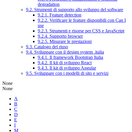
degradation
9.2. Strumenti di supporto allo sviluppo del software
9.2.1. Feature detection
9.2.2. Verificare le feature disponibili con Can I
use
9.2.3. Strumenti e risorse per CSS e JavaScript
9.2.4. Supporto browser
9.2.5. Misurare le prestazioni
9.3. Catalogo del riuso
9.4. Sviluppare con il design system .italia
9.4.1. Il framework Bootstrap Italia
9.4.2. Il kit di sviluppo React
9.4.3. Il kit di sviluppo Angular
9.5. Sviluppare con i modelli di sito e servizi
None
None
A
B
C
D
E
I
M