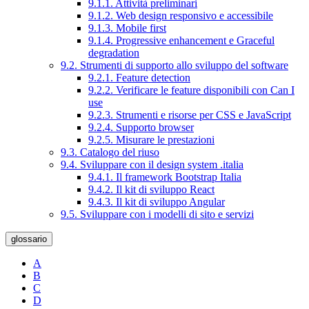
9.1.1. Attività preliminari
9.1.2. Web design responsivo e accessibile
9.1.3. Mobile first
9.1.4. Progressive enhancement e Graceful
degradation
9.2. Strumenti di supporto allo sviluppo del software
9.2.1. Feature detection
9.2.2. Verificare le feature disponibili con Can I
use
9.2.3. Strumenti e risorse per CSS e JavaScript
9.2.4. Supporto browser
9.2.5. Misurare le prestazioni
9.3. Catalogo del riuso
9.4. Sviluppare con il design system .italia
9.4.1. Il framework Bootstrap Italia
9.4.2. Il kit di sviluppo React
9.4.3. Il kit di sviluppo Angular
9.5. Sviluppare con i modelli di sito e servizi
glossario
A
B
C
D