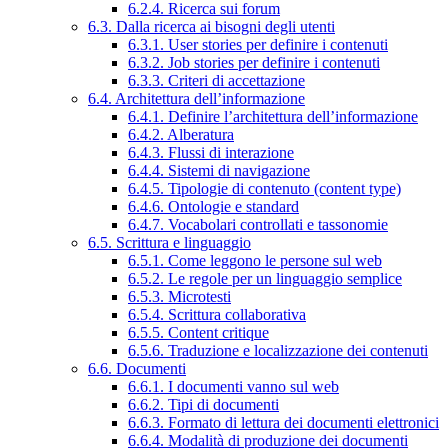
6.2.4. Ricerca sui forum
6.3. Dalla ricerca ai bisogni degli utenti
6.3.1. User stories per definire i contenuti
6.3.2. Job stories per definire i contenuti
6.3.3. Criteri di accettazione
6.4. Architettura dell’informazione
6.4.1. Definire l’architettura dell’informazione
6.4.2. Alberatura
6.4.3. Flussi di interazione
6.4.4. Sistemi di navigazione
6.4.5. Tipologie di contenuto (content type)
6.4.6. Ontologie e standard
6.4.7. Vocabolari controllati e tassonomie
6.5. Scrittura e linguaggio
6.5.1. Come leggono le persone sul web
6.5.2. Le regole per un linguaggio semplice
6.5.3. Microtesti
6.5.4. Scrittura collaborativa
6.5.5. Content critique
6.5.6. Traduzione e localizzazione dei contenuti
6.6. Documenti
6.6.1. I documenti vanno sul web
6.6.2. Tipi di documenti
6.6.3. Formato di lettura dei documenti elettronici
6.6.4. Modalità di produzione dei documenti