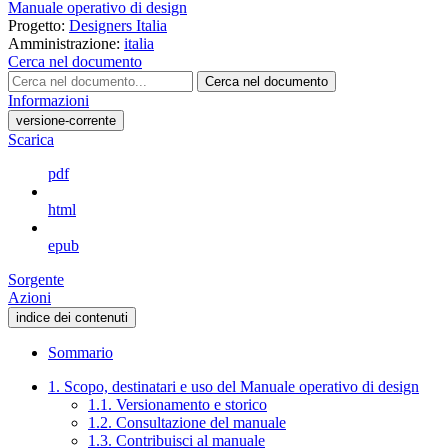
Manuale operativo di design
Progetto:
Designers Italia
Amministrazione:
italia
Cerca nel documento
Cerca nel documento
Informazioni
versione-corrente
Scarica
pdf
html
epub
Sorgente
Azioni
indice dei contenuti
Sommario
1. Scopo, destinatari e uso del Manuale operativo di design
1.1. Versionamento e storico
1.2. Consultazione del manuale
1.3. Contribuisci al manuale