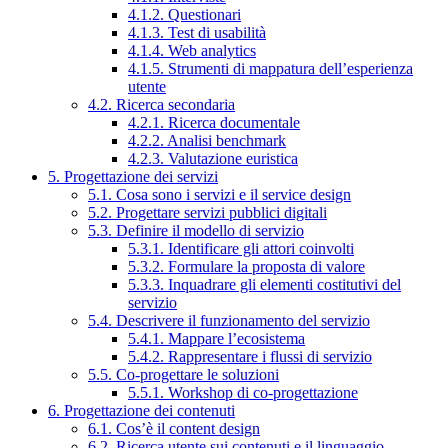
4.1.2. Questionari
4.1.3. Test di usabilità
4.1.4. Web analytics
4.1.5. Strumenti di mappatura dell’esperienza
utente
4.2. Ricerca secondaria
4.2.1. Ricerca documentale
4.2.2. Analisi benchmark
4.2.3. Valutazione euristica
5. Progettazione dei servizi
5.1. Cosa sono i servizi e il service design
5.2. Progettare servizi pubblici digitali
5.3. Definire il modello di servizio
5.3.1. Identificare gli attori coinvolti
5.3.2. Formulare la proposta di valore
5.3.3. Inquadrare gli elementi costitutivi del
servizio
5.4. Descrivere il funzionamento del servizio
5.4.1. Mappare l’ecosistema
5.4.2. Rappresentare i flussi di servizio
5.5. Co-progettare le soluzioni
5.5.1. Workshop di co-progettazione
6. Progettazione dei contenuti
6.1. Cos’è il content design
6.2. Ricerca utente sui contenuti e il linguaggio