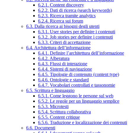
6.2.1. Content discovery
6.2.2. Dati di ricerca (search keywords)
6.2.3. Ricerca tramite analytics
6.2.4. Ricerca sui forum
6.3. Dalla ricerca ai bisogni degli utenti
6.3.1. User stories per definire i contenuti
6.3.2. Job stories per definire i contenuti
6.3.3. Criteri di accettazione
6.4. Architettura dell’informazione
6.4.1. Definire l’architettura dell’informazione
6.4.2. Alberatura
6.4.3. Flussi di interazione
6.4.4. Sistemi di navigazione
6.4.5. Tipologie di contenuto (content type)
6.4.6. Ontologie e standard
6.4.7. Vocabolari controllati e tassonomie
6.5. Scrittura e linguaggio
6.5.1. Come leggono le persone sul web
6.5.2. Le regole per un linguaggio semplice
6.5.3. Microtesti
6.5.4. Scrittura collaborativa
6.5.5. Content critique
6.5.6. Traduzione e localizzazione dei contenuti
6.6. Documenti