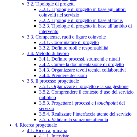
3.2. Tipologie di progetti
3.2.1. Tipologie di progetto in base agli attori
coinvolti nel servizio
3.2.2. Tipologie di progetto in base al focus
3.2.3. Tipologie di progetto in base all’ambito di
intervento
3.3. Competenze, ruoli e figure coinvolte
3.3.1. Coordinatore di progetto
3.3.2. Definire ruoli e responsabilità
3.4. Metodo di lavoro
3.4.1. Definire processi, strumenti e rituali
3.4.2. Curare la documentazione di progetto
3.4.3. Organizzare tavoli tecnici collaborativi
3.4.4. Prendere decisioni
3.5. Il processo progettuale
3.5.1. Organizzare il progetto e la sua gestione
3.5.2. Comprendere il contesto d’uso del servizio
pubblico
3.5.3. Progettare i processi e i
touchpoint
del
servizio
3.5.4. Realizzare l’interfaccia utente del servizio
3.5.5. Validare la soluzione ottenuta
4. Ricerca progettuale
4.1. Ricerca primaria
4.1.1. Interviste