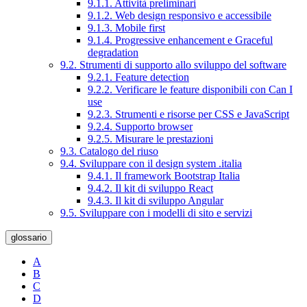
9.1.1. Attività preliminari
9.1.2. Web design responsivo e accessibile
9.1.3. Mobile first
9.1.4. Progressive enhancement e Graceful
degradation
9.2. Strumenti di supporto allo sviluppo del software
9.2.1. Feature detection
9.2.2. Verificare le feature disponibili con Can I
use
9.2.3. Strumenti e risorse per CSS e JavaScript
9.2.4. Supporto browser
9.2.5. Misurare le prestazioni
9.3. Catalogo del riuso
9.4. Sviluppare con il design system .italia
9.4.1. Il framework Bootstrap Italia
9.4.2. Il kit di sviluppo React
9.4.3. Il kit di sviluppo Angular
9.5. Sviluppare con i modelli di sito e servizi
glossario
A
B
C
D