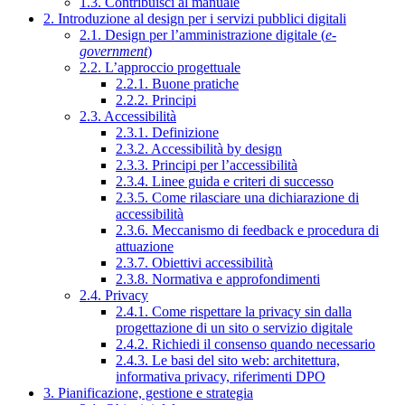
1.3. Contribuisci al manuale
2. Introduzione al design per i servizi pubblici digitali
2.1. Design per l’amministrazione digitale (
e-
government
)
2.2. L’approccio progettuale
2.2.1. Buone pratiche
2.2.2. Principi
2.3. Accessibilità
2.3.1. Definizione
2.3.2. Accessibilità by design
2.3.3. Principi per l’accessibilità
2.3.4. Linee guida e criteri di successo
2.3.5. Come rilasciare una dichiarazione di
accessibilità
2.3.6. Meccanismo di feedback e procedura di
attuazione
2.3.7. Obiettivi accessibilità
2.3.8. Normativa e approfondimenti
2.4. Privacy
2.4.1. Come rispettare la privacy sin dalla
progettazione di un sito o servizio digitale
2.4.2. Richiedi il consenso quando necessario
2.4.3. Le basi del sito web: architettura,
informativa privacy, riferimenti DPO
3. Pianificazione, gestione e strategia