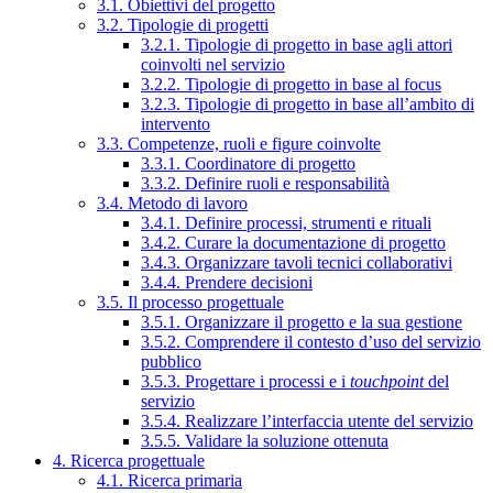
3.1. Obiettivi del progetto
3.2. Tipologie di progetti
3.2.1. Tipologie di progetto in base agli attori
coinvolti nel servizio
3.2.2. Tipologie di progetto in base al focus
3.2.3. Tipologie di progetto in base all’ambito di
intervento
3.3. Competenze, ruoli e figure coinvolte
3.3.1. Coordinatore di progetto
3.3.2. Definire ruoli e responsabilità
3.4. Metodo di lavoro
3.4.1. Definire processi, strumenti e rituali
3.4.2. Curare la documentazione di progetto
3.4.3. Organizzare tavoli tecnici collaborativi
3.4.4. Prendere decisioni
3.5. Il processo progettuale
3.5.1. Organizzare il progetto e la sua gestione
3.5.2. Comprendere il contesto d’uso del servizio
pubblico
3.5.3. Progettare i processi e i
touchpoint
del
servizio
3.5.4. Realizzare l’interfaccia utente del servizio
3.5.5. Validare la soluzione ottenuta
4. Ricerca progettuale
4.1. Ricerca primaria