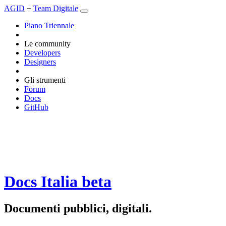
AGID
+
Team Digitale
Piano Triennale
Le community
Developers
Designers
Gli strumenti
Forum
Docs
GitHub
Docs Italia
beta
Documenti pubblici, digitali.