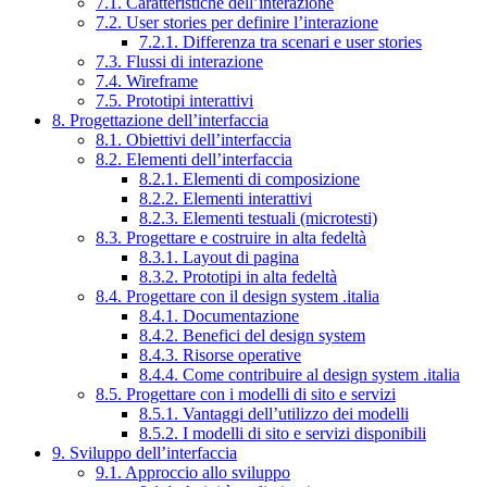
7.1. Caratteristiche dell’interazione
7.2. User stories per definire l’interazione
7.2.1. Differenza tra scenari e user stories
7.3. Flussi di interazione
7.4. Wireframe
7.5. Prototipi interattivi
8. Progettazione dell’interfaccia
8.1. Obiettivi dell’interfaccia
8.2. Elementi dell’interfaccia
8.2.1. Elementi di composizione
8.2.2. Elementi interattivi
8.2.3. Elementi testuali (microtesti)
8.3. Progettare e costruire in alta fedeltà
8.3.1. Layout di pagina
8.3.2. Prototipi in alta fedeltà
8.4. Progettare con il design system .italia
8.4.1. Documentazione
8.4.2. Benefici del design system
8.4.3. Risorse operative
8.4.4. Come contribuire al design system .italia
8.5. Progettare con i modelli di sito e servizi
8.5.1. Vantaggi dell’utilizzo dei modelli
8.5.2. I modelli di sito e servizi disponibili
9. Sviluppo dell’interfaccia
9.1. Approccio allo sviluppo