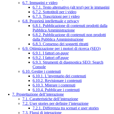
6.7. Immagini e video
6.7.1. Testo alternativo (alt text) per le immagini
6.7.2. Sottotitoli per i video
6.7.3. Trascrizioni per i video
6.8. Proprietà intellettuale e privacy
6.8.1. Pubblicazione di contenuti prodotti dalla
Pubblica Amministrazione
6.8.2. Pubblicazione di contenuti non prodotti
dalla Pubblica Amministrazione
6.8.3. Consenso dei soggetti ritratti
6.9. Ottimizzazione per i motori di ricerca (SEO)
6.9.1. I fattori
on-page
6.9.2. I fattori
off-page
6.9.3. Strumenti di diagnostica SEO: Search
Console
6.10. Gestire i contenuti
6.10.1. L’inventario dei contenuti
6.10.2. Revisionare i contenuti
6.10.3. Migrare i contenuti
6.10.4. Pubblicare i contenuti
7. Progettazione dell’interazione
7.1. Caratteristiche dell’interazione
7.2. User stories per definire l’interazione
7.2.1. Differenza tra scenari e user stories
7.3. Flussi di interazione