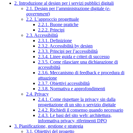
2. Introduzione al design per i servizi pubblici digitali
2.1. Design per l’amministrazione digitale (
e-
government
)
2.2. L’approccio progettuale
2.2.1. Buone pratiche
2.2.2. Principi
2.3. Accessibilità
2.3.1. Definizione
2.3.2. Accessibilità by design
2.3.3. Principi per l’accessibilità
2.3.4. Linee guida e criteri di successo
2.3.5. Come rilasciare una dichiarazione di
accessibilità
2.3.6. Meccanismo di feedback e procedura di
attuazione
2.3.7. Obiettivi accessibilità
2.3.8. Normativa e approfondimenti
2.4. Privacy
2.4.1. Come rispettare la privacy sin dalla
progettazione di un sito o servizio digitale
2.4.2. Richiedi il consenso quando necessario
2.4.3. Le basi del sito web: architettura,
informativa privacy, riferimenti DPO
3. Pianificazione, gestione e strategia
3.1. Obiettivi del progetto