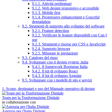
9.1.1. Attività preliminari
9.1.2. Web design responsivo e accessibile
9.1.3. Mobile first
9.1.4. Progressive enhancement e Graceful
degradation
9.2. Strumenti di supporto allo sviluppo del software
9.2.1. Feature detection
9.2.2. Verificare le feature disponibili con Can I
use
9.2.3. Strumenti e risorse per CSS e JavaScript
9.2.4. Supporto browser
9.2.5. Misurare le prestazioni
9.3. Catalogo del riuso
9.4. Sviluppare con il design system .italia
9.4.1. Il framework Bootstrap Italia
9.4.2. Il kit di sviluppo React
9.4.3. Il kit di sviluppo Angular
9.5. Sviluppare con i modelli di sito e servizi
1. Scopo, destinatari e uso del Manuale operativo di design
Team per la Trasformazione Digitale
in collaborazione con
Agenzia per l'Italia Digitale