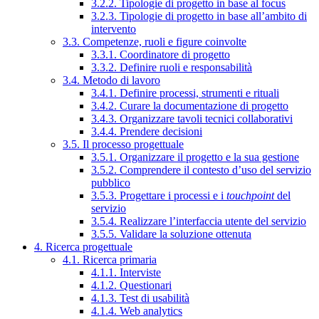
3.2.2. Tipologie di progetto in base al focus
3.2.3. Tipologie di progetto in base all’ambito di
intervento
3.3. Competenze, ruoli e figure coinvolte
3.3.1. Coordinatore di progetto
3.3.2. Definire ruoli e responsabilità
3.4. Metodo di lavoro
3.4.1. Definire processi, strumenti e rituali
3.4.2. Curare la documentazione di progetto
3.4.3. Organizzare tavoli tecnici collaborativi
3.4.4. Prendere decisioni
3.5. Il processo progettuale
3.5.1. Organizzare il progetto e la sua gestione
3.5.2. Comprendere il contesto d’uso del servizio
pubblico
3.5.3. Progettare i processi e i
touchpoint
del
servizio
3.5.4. Realizzare l’interfaccia utente del servizio
3.5.5. Validare la soluzione ottenuta
4. Ricerca progettuale
4.1. Ricerca primaria
4.1.1. Interviste
4.1.2. Questionari
4.1.3. Test di usabilità
4.1.4. Web analytics