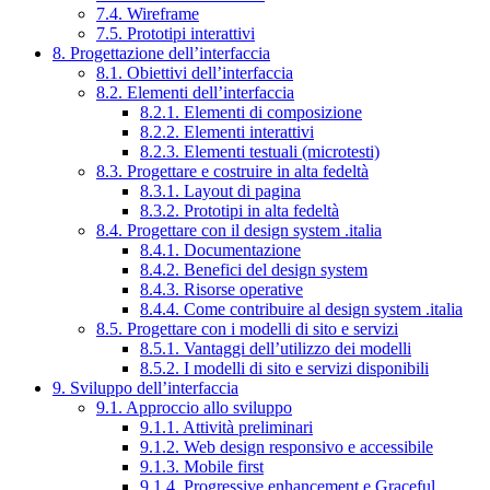
7.4. Wireframe
7.5. Prototipi interattivi
8. Progettazione dell’interfaccia
8.1. Obiettivi dell’interfaccia
8.2. Elementi dell’interfaccia
8.2.1. Elementi di composizione
8.2.2. Elementi interattivi
8.2.3. Elementi testuali (microtesti)
8.3. Progettare e costruire in alta fedeltà
8.3.1. Layout di pagina
8.3.2. Prototipi in alta fedeltà
8.4. Progettare con il design system .italia
8.4.1. Documentazione
8.4.2. Benefici del design system
8.4.3. Risorse operative
8.4.4. Come contribuire al design system .italia
8.5. Progettare con i modelli di sito e servizi
8.5.1. Vantaggi dell’utilizzo dei modelli
8.5.2. I modelli di sito e servizi disponibili
9. Sviluppo dell’interfaccia
9.1. Approccio allo sviluppo
9.1.1. Attività preliminari
9.1.2. Web design responsivo e accessibile
9.1.3. Mobile first
9.1.4. Progressive enhancement e Graceful