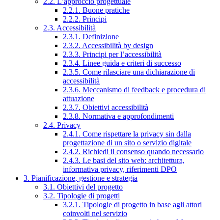
2.2. L’approccio progettuale
2.2.1. Buone pratiche
2.2.2. Principi
2.3. Accessibilità
2.3.1. Definizione
2.3.2. Accessibilità by design
2.3.3. Principi per l’accessibilità
2.3.4. Linee guida e criteri di successo
2.3.5. Come rilasciare una dichiarazione di
accessibilità
2.3.6. Meccanismo di feedback e procedura di
attuazione
2.3.7. Obiettivi accessibilità
2.3.8. Normativa e approfondimenti
2.4. Privacy
2.4.1. Come rispettare la privacy sin dalla
progettazione di un sito o servizio digitale
2.4.2. Richiedi il consenso quando necessario
2.4.3. Le basi del sito web: architettura,
informativa privacy, riferimenti DPO
3. Pianificazione, gestione e strategia
3.1. Obiettivi del progetto
3.2. Tipologie di progetti
3.2.1. Tipologie di progetto in base agli attori
coinvolti nel servizio