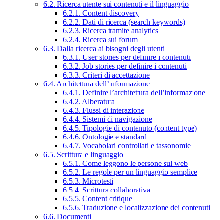
6.2. Ricerca utente sui contenuti e il linguaggio
6.2.1. Content discovery
6.2.2. Dati di ricerca (search keywords)
6.2.3. Ricerca tramite analytics
6.2.4. Ricerca sui forum
6.3. Dalla ricerca ai bisogni degli utenti
6.3.1. User stories per definire i contenuti
6.3.2. Job stories per definire i contenuti
6.3.3. Criteri di accettazione
6.4. Architettura dell’informazione
6.4.1. Definire l’architettura dell’informazione
6.4.2. Alberatura
6.4.3. Flussi di interazione
6.4.4. Sistemi di navigazione
6.4.5. Tipologie di contenuto (content type)
6.4.6. Ontologie e standard
6.4.7. Vocabolari controllati e tassonomie
6.5. Scrittura e linguaggio
6.5.1. Come leggono le persone sul web
6.5.2. Le regole per un linguaggio semplice
6.5.3. Microtesti
6.5.4. Scrittura collaborativa
6.5.5. Content critique
6.5.6. Traduzione e localizzazione dei contenuti
6.6. Documenti