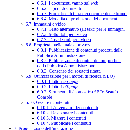
6.6.1. I documenti vanno sul web
6.6.2. Tipi di documenti
6.6.3. Formato di lettura dei documenti elettronici
6.6.4. Modalità di produzione dei documenti
6.7. Immagini e video
6.7.1. Testo alternativo (alt text) per le immagini
6.7.2. Sottotitoli per i video
6.7.3. Trascrizioni per i video
6.8. Proprietà intellettuale e privacy
6.8.1. Pubblicazione di contenuti prodotti dalla
Pubblica Amministrazione
6.8.2. Pubblicazione di contenuti non prodotti
dalla Pubblica Amministrazione
6.8.3. Consenso dei soggetti ritratti
6.9. Ottimizzazione per i motori di ricerca (SEO)
6.9.1. I fattori
on-page
6.9.2. I fattori
off-page
6.9.3. Strumenti di diagnostica SEO: Search
Console
6.10. Gestire i contenuti
6.10.1. L’inventario dei contenuti
6.10.2. Revisionare i contenuti
6.10.3. Migrare i contenuti
6.10.4. Pubblicare i contenuti
7. Progettazione dell’interazione