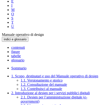
E
I
M
O
S
T
U
Manuale operativo di design
indici e glossario
contenuti
figure
tabelle
glossario
Sommario
1. Scopo, destinatari e uso del Manuale operativo di design
1.1. Versionamento e storico
1.2. Consultazione del manuale
1.3. Contribuisci al manuale
2. Introduzione al design per i servizi pubblici digitali
2.1. Design per l’amministrazione digitale (
e-
government
)