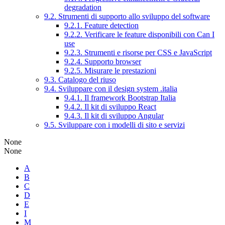
degradation
9.2. Strumenti di supporto allo sviluppo del software
9.2.1. Feature detection
9.2.2. Verificare le feature disponibili con Can I
use
9.2.3. Strumenti e risorse per CSS e JavaScript
9.2.4. Supporto browser
9.2.5. Misurare le prestazioni
9.3. Catalogo del riuso
9.4. Sviluppare con il design system .italia
9.4.1. Il framework Bootstrap Italia
9.4.2. Il kit di sviluppo React
9.4.3. Il kit di sviluppo Angular
9.5. Sviluppare con i modelli di sito e servizi
None
None
A
B
C
D
E
I
M