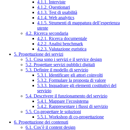
4.1.1. Interviste
4.1.2. Questionari
4.1.3. Test di usabilità
4.1.4. Web analytics
4.1.5. Strumenti di mappatura dell’esperienza
utente
4.2. Ricerca secondaria
4.2.1. Ricerca documentale
4.2.2. Analisi benchmark
4.2.3. Valutazione euristica
5. Progettazione dei servizi
5.1. Cosa sono i servizi e il service design
5.2. Progettare servizi pubblici digitali
5.3. Definire il modello di servizio
5.3.1. Identificare gli attori coinvolti
5.3.2. Formulare la proposta di valore
5.3.3. Inquadrare gli elementi costitutivi del
servizio
5.4. Descrivere il funzionamento del servizio
5.4.1. Mappare l’ecosistema
5.4.2. Rappresentare i flussi di servizio
5.5. Co-progettare le soluzioni
5.5.1. Workshop di co-progettazione
6. Progettazione dei contenuti
6.1. Cos’è il content design