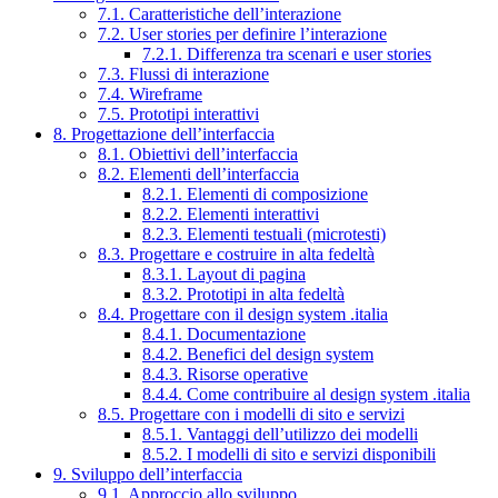
7.1. Caratteristiche dell’interazione
7.2. User stories per definire l’interazione
7.2.1. Differenza tra scenari e user stories
7.3. Flussi di interazione
7.4. Wireframe
7.5. Prototipi interattivi
8. Progettazione dell’interfaccia
8.1. Obiettivi dell’interfaccia
8.2. Elementi dell’interfaccia
8.2.1. Elementi di composizione
8.2.2. Elementi interattivi
8.2.3. Elementi testuali (microtesti)
8.3. Progettare e costruire in alta fedeltà
8.3.1. Layout di pagina
8.3.2. Prototipi in alta fedeltà
8.4. Progettare con il design system .italia
8.4.1. Documentazione
8.4.2. Benefici del design system
8.4.3. Risorse operative
8.4.4. Come contribuire al design system .italia
8.5. Progettare con i modelli di sito e servizi
8.5.1. Vantaggi dell’utilizzo dei modelli
8.5.2. I modelli di sito e servizi disponibili
9. Sviluppo dell’interfaccia
9.1. Approccio allo sviluppo