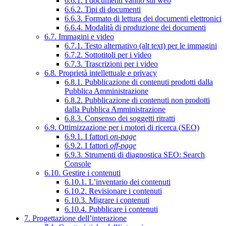
6.6.1. I documenti vanno sul web
6.6.2. Tipi di documenti
6.6.3. Formato di lettura dei documenti elettronici
6.6.4. Modalità di produzione dei documenti
6.7. Immagini e video
6.7.1. Testo alternativo (alt text) per le immagini
6.7.2. Sottotitoli per i video
6.7.3. Trascrizioni per i video
6.8. Proprietà intellettuale e privacy
6.8.1. Pubblicazione di contenuti prodotti dalla
Pubblica Amministrazione
6.8.2. Pubblicazione di contenuti non prodotti
dalla Pubblica Amministrazione
6.8.3. Consenso dei soggetti ritratti
6.9. Ottimizzazione per i motori di ricerca (SEO)
6.9.1. I fattori
on-page
6.9.2. I fattori
off-page
6.9.3. Strumenti di diagnostica SEO: Search
Console
6.10. Gestire i contenuti
6.10.1. L’inventario dei contenuti
6.10.2. Revisionare i contenuti
6.10.3. Migrare i contenuti
6.10.4. Pubblicare i contenuti
7. Progettazione dell’interazione