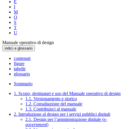
E
I
M
O
S
T
U
Manuale operativo di design
indici e glossario
contenuti
figure
tabelle
glossario
Sommario
1. Scopo, destinatari e uso del Manuale operativo di design
1.1. Versionamento e storico
1.2. Consultazione del manuale
1.3. Contribuisci al manuale
2. Introduzione al design per i servizi pubblici digitali
2.1. Design per l’amministrazione digitale (
e-
government
)