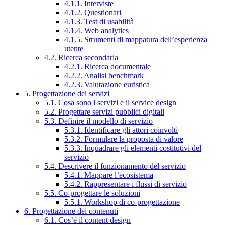
4.1.1. Interviste
4.1.2. Questionari
4.1.3. Test di usabilità
4.1.4. Web analytics
4.1.5. Strumenti di mappatura dell’esperienza
utente
4.2. Ricerca secondaria
4.2.1. Ricerca documentale
4.2.2. Analisi benchmark
4.2.3. Valutazione euristica
5. Progettazione dei servizi
5.1. Cosa sono i servizi e il service design
5.2. Progettare servizi pubblici digitali
5.3. Definire il modello di servizio
5.3.1. Identificare gli attori coinvolti
5.3.2. Formulare la proposta di valore
5.3.3. Inquadrare gli elementi costitutivi del
servizio
5.4. Descrivere il funzionamento del servizio
5.4.1. Mappare l’ecosistema
5.4.2. Rappresentare i flussi di servizio
5.5. Co-progettare le soluzioni
5.5.1. Workshop di co-progettazione
6. Progettazione dei contenuti
6.1. Cos’è il content design