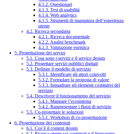
4.1.2. Questionari
4.1.3. Test di usabilità
4.1.4. Web analytics
4.1.5. Strumenti di mappatura dell’esperienza
utente
4.2. Ricerca secondaria
4.2.1. Ricerca documentale
4.2.2. Analisi benchmark
4.2.3. Valutazione euristica
5. Progettazione dei servizi
5.1. Cosa sono i servizi e il service design
5.2. Progettare servizi pubblici digitali
5.3. Definire il modello di servizio
5.3.1. Identificare gli attori coinvolti
5.3.2. Formulare la proposta di valore
5.3.3. Inquadrare gli elementi costitutivi del
servizio
5.4. Descrivere il funzionamento del servizio
5.4.1. Mappare l’ecosistema
5.4.2. Rappresentare i flussi di servizio
5.5. Co-progettare le soluzioni
5.5.1. Workshop di co-progettazione
6. Progettazione dei contenuti
6.1. Cos’è il content design
6.2. Ricerca utente sui contenuti e il linguaggio