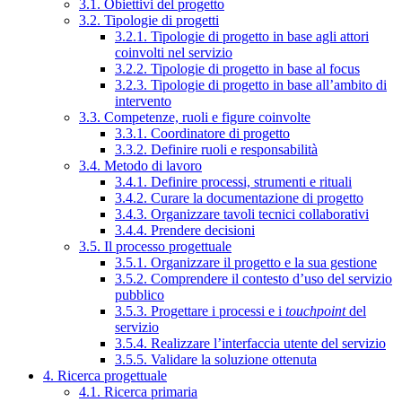
3.1. Obiettivi del progetto
3.2. Tipologie di progetti
3.2.1. Tipologie di progetto in base agli attori
coinvolti nel servizio
3.2.2. Tipologie di progetto in base al focus
3.2.3. Tipologie di progetto in base all’ambito di
intervento
3.3. Competenze, ruoli e figure coinvolte
3.3.1. Coordinatore di progetto
3.3.2. Definire ruoli e responsabilità
3.4. Metodo di lavoro
3.4.1. Definire processi, strumenti e rituali
3.4.2. Curare la documentazione di progetto
3.4.3. Organizzare tavoli tecnici collaborativi
3.4.4. Prendere decisioni
3.5. Il processo progettuale
3.5.1. Organizzare il progetto e la sua gestione
3.5.2. Comprendere il contesto d’uso del servizio
pubblico
3.5.3. Progettare i processi e i
touchpoint
del
servizio
3.5.4. Realizzare l’interfaccia utente del servizio
3.5.5. Validare la soluzione ottenuta
4. Ricerca progettuale
4.1. Ricerca primaria