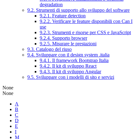
degradation
9.2. Strumenti di supporto allo sviluppo del software
9.2.1. Feature detection
9.2.2. Verificare le feature disponibili con Can I
use
9.2.3. Strumenti e risorse per CSS e JavaScript
9.2.4. Supporto browser
9.2.5. Misurare le prestazioni
9.3. Catalogo del riuso
9.4. Sviluppare con il design system .italia
9.4.1. Il framework Bootstrap Italia
9.4.2. Il kit di sviluppo React
9.4.3. Il kit di sviluppo Angular
9.5. Sviluppare con i modelli di sito e servizi
None
None
A
B
C
D
E
I
M