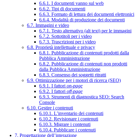
6.6.1. I documenti vanno sul web
6.6.2. Tipi di documenti
6.6.3. Formato di lettura dei documenti elettronici
6.6.4. Modalità di produzione dei documenti
6.7. Immagini e video
6.7.1. Testo alternativo (alt text) per le immagini
6.7.2. Sottotitoli per i video
6.7.3. Trascrizioni per i video
6.8. Proprietà intellettuale e privacy
6.8.1. Pubblicazione di contenuti prodotti dalla
Pubblica Amministrazione
6.8.2. Pubblicazione di contenuti non prodotti
dalla Pubblica Amministrazione
6.8.3. Consenso dei soggetti ritratti
6.9. Ottimizzazione per i motori di ricerca (SEO)
6.9.1. I fattori
on-page
6.9.2. I fattori
off-page
6.9.3. Strumenti di diagnostica SEO: Search
Console
6.10. Gestire i contenuti
6.10.1. L’inventario dei contenuti
6.10.2. Revisionare i contenuti
6.10.3. Migrare i contenuti
6.10.4. Pubblicare i contenuti
7. Progettazione dell’interazione