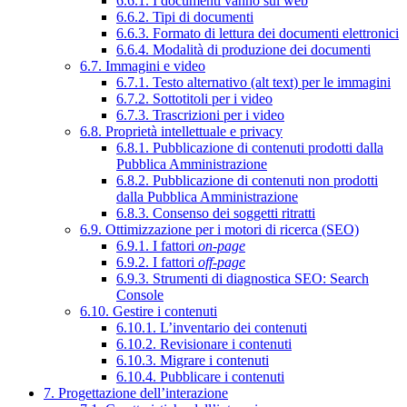
6.6.1. I documenti vanno sul web
6.6.2. Tipi di documenti
6.6.3. Formato di lettura dei documenti elettronici
6.6.4. Modalità di produzione dei documenti
6.7. Immagini e video
6.7.1. Testo alternativo (alt text) per le immagini
6.7.2. Sottotitoli per i video
6.7.3. Trascrizioni per i video
6.8. Proprietà intellettuale e privacy
6.8.1. Pubblicazione di contenuti prodotti dalla
Pubblica Amministrazione
6.8.2. Pubblicazione di contenuti non prodotti
dalla Pubblica Amministrazione
6.8.3. Consenso dei soggetti ritratti
6.9. Ottimizzazione per i motori di ricerca (SEO)
6.9.1. I fattori
on-page
6.9.2. I fattori
off-page
6.9.3. Strumenti di diagnostica SEO: Search
Console
6.10. Gestire i contenuti
6.10.1. L’inventario dei contenuti
6.10.2. Revisionare i contenuti
6.10.3. Migrare i contenuti
6.10.4. Pubblicare i contenuti
7. Progettazione dell’interazione