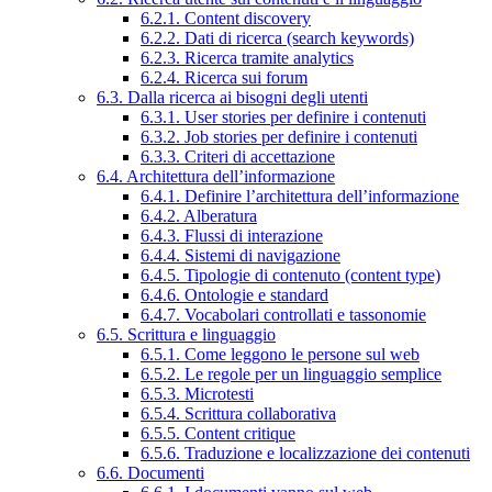
6.2.1. Content discovery
6.2.2. Dati di ricerca (search keywords)
6.2.3. Ricerca tramite analytics
6.2.4. Ricerca sui forum
6.3. Dalla ricerca ai bisogni degli utenti
6.3.1. User stories per definire i contenuti
6.3.2. Job stories per definire i contenuti
6.3.3. Criteri di accettazione
6.4. Architettura dell’informazione
6.4.1. Definire l’architettura dell’informazione
6.4.2. Alberatura
6.4.3. Flussi di interazione
6.4.4. Sistemi di navigazione
6.4.5. Tipologie di contenuto (content type)
6.4.6. Ontologie e standard
6.4.7. Vocabolari controllati e tassonomie
6.5. Scrittura e linguaggio
6.5.1. Come leggono le persone sul web
6.5.2. Le regole per un linguaggio semplice
6.5.3. Microtesti
6.5.4. Scrittura collaborativa
6.5.5. Content critique
6.5.6. Traduzione e localizzazione dei contenuti
6.6. Documenti