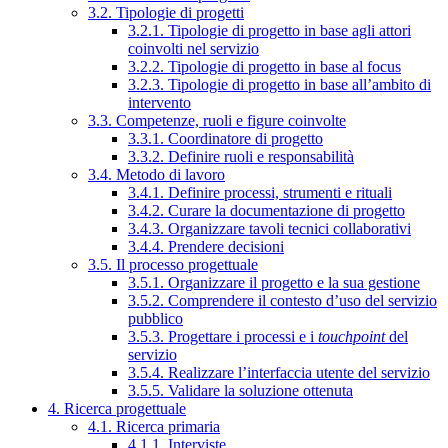
3.2. Tipologie di progetti
3.2.1. Tipologie di progetto in base agli attori
coinvolti nel servizio
3.2.2. Tipologie di progetto in base al focus
3.2.3. Tipologie di progetto in base all’ambito di
intervento
3.3. Competenze, ruoli e figure coinvolte
3.3.1. Coordinatore di progetto
3.3.2. Definire ruoli e responsabilità
3.4. Metodo di lavoro
3.4.1. Definire processi, strumenti e rituali
3.4.2. Curare la documentazione di progetto
3.4.3. Organizzare tavoli tecnici collaborativi
3.4.4. Prendere decisioni
3.5. Il processo progettuale
3.5.1. Organizzare il progetto e la sua gestione
3.5.2. Comprendere il contesto d’uso del servizio
pubblico
3.5.3. Progettare i processi e i
touchpoint
del
servizio
3.5.4. Realizzare l’interfaccia utente del servizio
3.5.5. Validare la soluzione ottenuta
4. Ricerca progettuale
4.1. Ricerca primaria
4.1.1. Interviste