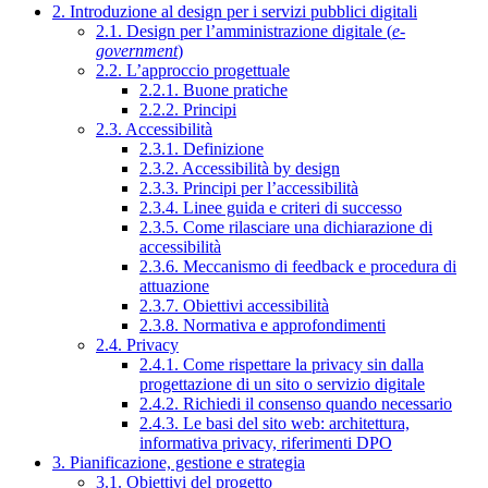
2. Introduzione al design per i servizi pubblici digitali
2.1. Design per l’amministrazione digitale (
e-
government
)
2.2. L’approccio progettuale
2.2.1. Buone pratiche
2.2.2. Principi
2.3. Accessibilità
2.3.1. Definizione
2.3.2. Accessibilità by design
2.3.3. Principi per l’accessibilità
2.3.4. Linee guida e criteri di successo
2.3.5. Come rilasciare una dichiarazione di
accessibilità
2.3.6. Meccanismo di feedback e procedura di
attuazione
2.3.7. Obiettivi accessibilità
2.3.8. Normativa e approfondimenti
2.4. Privacy
2.4.1. Come rispettare la privacy sin dalla
progettazione di un sito o servizio digitale
2.4.2. Richiedi il consenso quando necessario
2.4.3. Le basi del sito web: architettura,
informativa privacy, riferimenti DPO
3. Pianificazione, gestione e strategia
3.1. Obiettivi del progetto