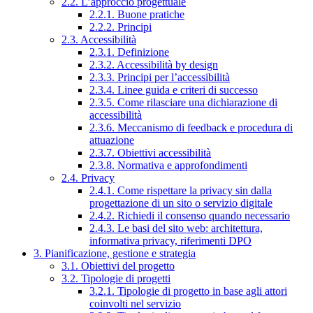
2.2. L’approccio progettuale
2.2.1. Buone pratiche
2.2.2. Principi
2.3. Accessibilità
2.3.1. Definizione
2.3.2. Accessibilità by design
2.3.3. Principi per l’accessibilità
2.3.4. Linee guida e criteri di successo
2.3.5. Come rilasciare una dichiarazione di
accessibilità
2.3.6. Meccanismo di feedback e procedura di
attuazione
2.3.7. Obiettivi accessibilità
2.3.8. Normativa e approfondimenti
2.4. Privacy
2.4.1. Come rispettare la privacy sin dalla
progettazione di un sito o servizio digitale
2.4.2. Richiedi il consenso quando necessario
2.4.3. Le basi del sito web: architettura,
informativa privacy, riferimenti DPO
3. Pianificazione, gestione e strategia
3.1. Obiettivi del progetto
3.2. Tipologie di progetti
3.2.1. Tipologie di progetto in base agli attori
coinvolti nel servizio