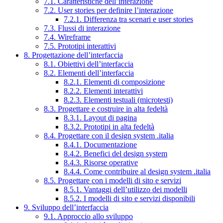
7.1. Caratteristiche dell’interazione
7.2. User stories per definire l’interazione
7.2.1. Differenza tra scenari e user stories
7.3. Flussi di interazione
7.4. Wireframe
7.5. Prototipi interattivi
8. Progettazione dell’interfaccia
8.1. Obiettivi dell’interfaccia
8.2. Elementi dell’interfaccia
8.2.1. Elementi di composizione
8.2.2. Elementi interattivi
8.2.3. Elementi testuali (microtesti)
8.3. Progettare e costruire in alta fedeltà
8.3.1. Layout di pagina
8.3.2. Prototipi in alta fedeltà
8.4. Progettare con il design system .italia
8.4.1. Documentazione
8.4.2. Benefici del design system
8.4.3. Risorse operative
8.4.4. Come contribuire al design system .italia
8.5. Progettare con i modelli di sito e servizi
8.5.1. Vantaggi dell’utilizzo dei modelli
8.5.2. I modelli di sito e servizi disponibili
9. Sviluppo dell’interfaccia
9.1. Approccio allo sviluppo