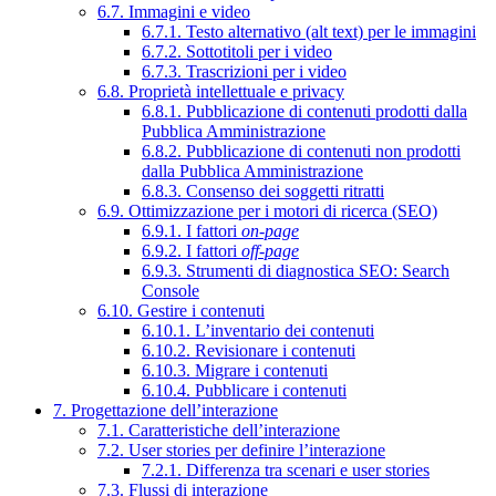
6.7. Immagini e video
6.7.1. Testo alternativo (alt text) per le immagini
6.7.2. Sottotitoli per i video
6.7.3. Trascrizioni per i video
6.8. Proprietà intellettuale e privacy
6.8.1. Pubblicazione di contenuti prodotti dalla
Pubblica Amministrazione
6.8.2. Pubblicazione di contenuti non prodotti
dalla Pubblica Amministrazione
6.8.3. Consenso dei soggetti ritratti
6.9. Ottimizzazione per i motori di ricerca (SEO)
6.9.1. I fattori
on-page
6.9.2. I fattori
off-page
6.9.3. Strumenti di diagnostica SEO: Search
Console
6.10. Gestire i contenuti
6.10.1. L’inventario dei contenuti
6.10.2. Revisionare i contenuti
6.10.3. Migrare i contenuti
6.10.4. Pubblicare i contenuti
7. Progettazione dell’interazione
7.1. Caratteristiche dell’interazione
7.2. User stories per definire l’interazione
7.2.1. Differenza tra scenari e user stories
7.3. Flussi di interazione