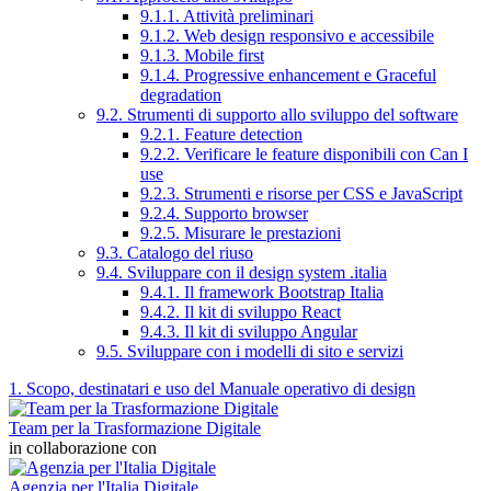
9.1.1. Attività preliminari
9.1.2. Web design responsivo e accessibile
9.1.3. Mobile first
9.1.4. Progressive enhancement e Graceful
degradation
9.2. Strumenti di supporto allo sviluppo del software
9.2.1. Feature detection
9.2.2. Verificare le feature disponibili con Can I
use
9.2.3. Strumenti e risorse per CSS e JavaScript
9.2.4. Supporto browser
9.2.5. Misurare le prestazioni
9.3. Catalogo del riuso
9.4. Sviluppare con il design system .italia
9.4.1. Il framework Bootstrap Italia
9.4.2. Il kit di sviluppo React
9.4.3. Il kit di sviluppo Angular
9.5. Sviluppare con i modelli di sito e servizi
1. Scopo, destinatari e uso del Manuale operativo di design
Team per la Trasformazione Digitale
in collaborazione con
Agenzia per l'Italia Digitale