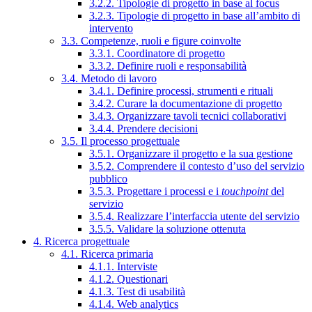
3.2.2. Tipologie di progetto in base al focus
3.2.3. Tipologie di progetto in base all’ambito di
intervento
3.3. Competenze, ruoli e figure coinvolte
3.3.1. Coordinatore di progetto
3.3.2. Definire ruoli e responsabilità
3.4. Metodo di lavoro
3.4.1. Definire processi, strumenti e rituali
3.4.2. Curare la documentazione di progetto
3.4.3. Organizzare tavoli tecnici collaborativi
3.4.4. Prendere decisioni
3.5. Il processo progettuale
3.5.1. Organizzare il progetto e la sua gestione
3.5.2. Comprendere il contesto d’uso del servizio
pubblico
3.5.3. Progettare i processi e i
touchpoint
del
servizio
3.5.4. Realizzare l’interfaccia utente del servizio
3.5.5. Validare la soluzione ottenuta
4. Ricerca progettuale
4.1. Ricerca primaria
4.1.1. Interviste
4.1.2. Questionari
4.1.3. Test di usabilità
4.1.4. Web analytics