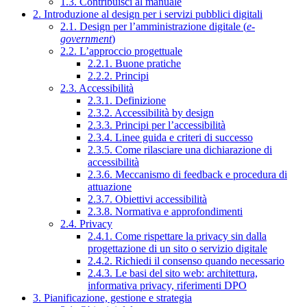
1.3. Contribuisci al manuale
2. Introduzione al design per i servizi pubblici digitali
2.1. Design per l’amministrazione digitale (
e-
government
)
2.2. L’approccio progettuale
2.2.1. Buone pratiche
2.2.2. Principi
2.3. Accessibilità
2.3.1. Definizione
2.3.2. Accessibilità by design
2.3.3. Principi per l’accessibilità
2.3.4. Linee guida e criteri di successo
2.3.5. Come rilasciare una dichiarazione di
accessibilità
2.3.6. Meccanismo di feedback e procedura di
attuazione
2.3.7. Obiettivi accessibilità
2.3.8. Normativa e approfondimenti
2.4. Privacy
2.4.1. Come rispettare la privacy sin dalla
progettazione di un sito o servizio digitale
2.4.2. Richiedi il consenso quando necessario
2.4.3. Le basi del sito web: architettura,
informativa privacy, riferimenti DPO
3. Pianificazione, gestione e strategia