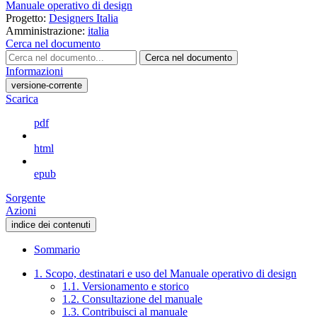
Manuale operativo di design
Progetto:
Designers Italia
Amministrazione:
italia
Cerca nel documento
Cerca nel documento
Informazioni
versione-corrente
Scarica
pdf
html
epub
Sorgente
Azioni
indice dei contenuti
Sommario
1. Scopo, destinatari e uso del Manuale operativo di design
1.1. Versionamento e storico
1.2. Consultazione del manuale
1.3. Contribuisci al manuale