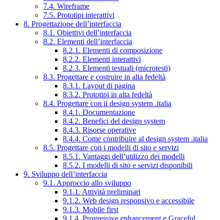
7.4. Wireframe
7.5. Prototipi interattivi
8. Progettazione dell’interfaccia
8.1. Obiettivi dell’interfaccia
8.2. Elementi dell’interfaccia
8.2.1. Elementi di composizione
8.2.2. Elementi interattivi
8.2.3. Elementi testuali (microtesti)
8.3. Progettare e costruire in alta fedeltà
8.3.1. Layout di pagina
8.3.2. Prototipi in alta fedeltà
8.4. Progettare con il design system .italia
8.4.1. Documentazione
8.4.2. Benefici del design system
8.4.3. Risorse operative
8.4.4. Come contribuire al design system .italia
8.5. Progettare con i modelli di sito e servizi
8.5.1. Vantaggi dell’utilizzo dei modelli
8.5.2. I modelli di sito e servizi disponibili
9. Sviluppo dell’interfaccia
9.1. Approccio allo sviluppo
9.1.1. Attività preliminari
9.1.2. Web design responsivo e accessibile
9.1.3. Mobile first
9.1.4. Progressive enhancement e Graceful