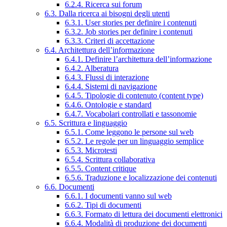
6.2.4. Ricerca sui forum
6.3. Dalla ricerca ai bisogni degli utenti
6.3.1. User stories per definire i contenuti
6.3.2. Job stories per definire i contenuti
6.3.3. Criteri di accettazione
6.4. Architettura dell’informazione
6.4.1. Definire l’architettura dell’informazione
6.4.2. Alberatura
6.4.3. Flussi di interazione
6.4.4. Sistemi di navigazione
6.4.5. Tipologie di contenuto (content type)
6.4.6. Ontologie e standard
6.4.7. Vocabolari controllati e tassonomie
6.5. Scrittura e linguaggio
6.5.1. Come leggono le persone sul web
6.5.2. Le regole per un linguaggio semplice
6.5.3. Microtesti
6.5.4. Scrittura collaborativa
6.5.5. Content critique
6.5.6. Traduzione e localizzazione dei contenuti
6.6. Documenti
6.6.1. I documenti vanno sul web
6.6.2. Tipi di documenti
6.6.3. Formato di lettura dei documenti elettronici
6.6.4. Modalità di produzione dei documenti