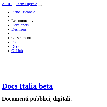
AGID
+
Team Digitale
Piano Triennale
Le community
Developers
Designers
Gli strumenti
Forum
Docs
GitHub
Docs Italia
beta
Documenti pubblici, digitali.