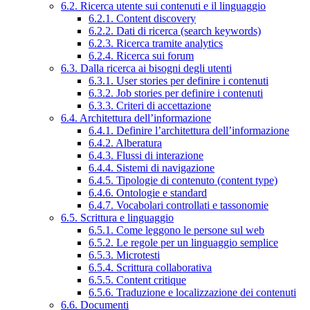
6.2. Ricerca utente sui contenuti e il linguaggio
6.2.1. Content discovery
6.2.2. Dati di ricerca (search keywords)
6.2.3. Ricerca tramite analytics
6.2.4. Ricerca sui forum
6.3. Dalla ricerca ai bisogni degli utenti
6.3.1. User stories per definire i contenuti
6.3.2. Job stories per definire i contenuti
6.3.3. Criteri di accettazione
6.4. Architettura dell’informazione
6.4.1. Definire l’architettura dell’informazione
6.4.2. Alberatura
6.4.3. Flussi di interazione
6.4.4. Sistemi di navigazione
6.4.5. Tipologie di contenuto (content type)
6.4.6. Ontologie e standard
6.4.7. Vocabolari controllati e tassonomie
6.5. Scrittura e linguaggio
6.5.1. Come leggono le persone sul web
6.5.2. Le regole per un linguaggio semplice
6.5.3. Microtesti
6.5.4. Scrittura collaborativa
6.5.5. Content critique
6.5.6. Traduzione e localizzazione dei contenuti
6.6. Documenti