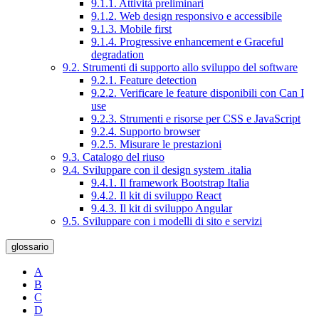
9.1.1. Attività preliminari
9.1.2. Web design responsivo e accessibile
9.1.3. Mobile first
9.1.4. Progressive enhancement e Graceful
degradation
9.2. Strumenti di supporto allo sviluppo del software
9.2.1. Feature detection
9.2.2. Verificare le feature disponibili con Can I
use
9.2.3. Strumenti e risorse per CSS e JavaScript
9.2.4. Supporto browser
9.2.5. Misurare le prestazioni
9.3. Catalogo del riuso
9.4. Sviluppare con il design system .italia
9.4.1. Il framework Bootstrap Italia
9.4.2. Il kit di sviluppo React
9.4.3. Il kit di sviluppo Angular
9.5. Sviluppare con i modelli di sito e servizi
glossario
A
B
C
D