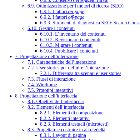
6.8.3. Consenso dei soggetti ritratti
6.9. Ottimizzazione per i motori di ricerca (SEO)
6.9.1. I fattori
on-page
6.9.2. I fattori
off-page
6.9.3. Strumenti di diagnostica SEO: Search Cons
6.10. Gestire i contenuti
6.10.1. L’inventario dei contenuti
6.10.2. Revisionare i contenuti
6.10.3. Migrare i contenuti
6.10.4. Pubblicare i contenuti
7. Progettazione dell’interazione
7.1. Caratteristiche dell’interazione
7.2. User stories per definire l’interazione
7.2.1. Differenza tra scenari e user stories
7.3. Flussi di interazione
7.4. Wireframe
7.5. Prototipi interattivi
8. Progettazione dell’interfaccia
8.1. Obiettivi dell’interfaccia
8.2. Elementi dell’interfaccia
8.2.1. Elementi di composizione
8.2.2. Elementi interattivi
8.2.3. Elementi testuali (microtesti)
8.3. Progettare e costruire in alta fedeltà
8.3.1. Layout di pagina