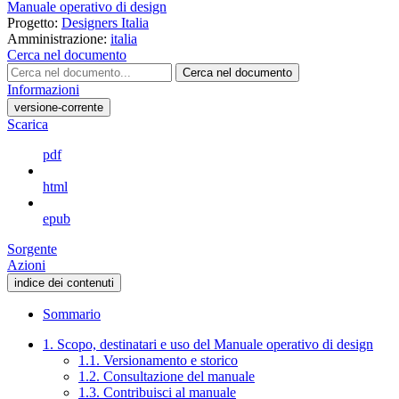
Manuale operativo di design
Progetto:
Designers Italia
Amministrazione:
italia
Cerca nel documento
Cerca nel documento
Informazioni
versione-corrente
Scarica
pdf
html
epub
Sorgente
Azioni
indice dei contenuti
Sommario
1. Scopo, destinatari e uso del Manuale operativo di design
1.1. Versionamento e storico
1.2. Consultazione del manuale
1.3. Contribuisci al manuale