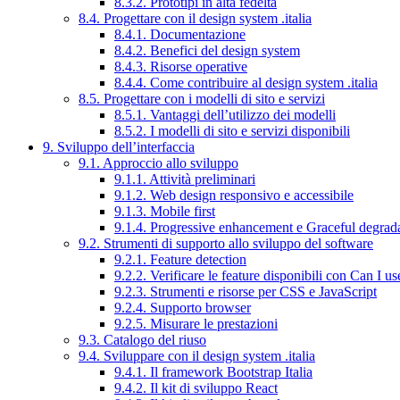
8.3.2. Prototipi in alta fedeltà
8.4. Progettare con il design system .italia
8.4.1. Documentazione
8.4.2. Benefici del design system
8.4.3. Risorse operative
8.4.4. Come contribuire al design system .italia
8.5. Progettare con i modelli di sito e servizi
8.5.1. Vantaggi dell’utilizzo dei modelli
8.5.2. I modelli di sito e servizi disponibili
9. Sviluppo dell’interfaccia
9.1. Approccio allo sviluppo
9.1.1. Attività preliminari
9.1.2. Web design responsivo e accessibile
9.1.3. Mobile first
9.1.4. Progressive enhancement e Graceful degrad
9.2. Strumenti di supporto allo sviluppo del software
9.2.1. Feature detection
9.2.2. Verificare le feature disponibili con Can I us
9.2.3. Strumenti e risorse per CSS e JavaScript
9.2.4. Supporto browser
9.2.5. Misurare le prestazioni
9.3. Catalogo del riuso
9.4. Sviluppare con il design system .italia
9.4.1. Il framework Bootstrap Italia
9.4.2. Il kit di sviluppo React