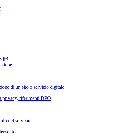
)
ilità
azione
ione di un sito o servizio digitale
va privacy, riferimenti DPO
olti nel servizio
ntervento