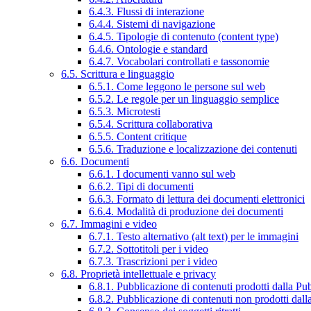
6.4.3. Flussi di interazione
6.4.4. Sistemi di navigazione
6.4.5. Tipologie di contenuto (content type)
6.4.6. Ontologie e standard
6.4.7. Vocabolari controllati e tassonomie
6.5. Scrittura e linguaggio
6.5.1. Come leggono le persone sul web
6.5.2. Le regole per un linguaggio semplice
6.5.3. Microtesti
6.5.4. Scrittura collaborativa
6.5.5. Content critique
6.5.6. Traduzione e localizzazione dei contenuti
6.6. Documenti
6.6.1. I documenti vanno sul web
6.6.2. Tipi di documenti
6.6.3. Formato di lettura dei documenti elettronici
6.6.4. Modalità di produzione dei documenti
6.7. Immagini e video
6.7.1. Testo alternativo (alt text) per le immagini
6.7.2. Sottotitoli per i video
6.7.3. Trascrizioni per i video
6.8. Proprietà intellettuale e privacy
6.8.1. Pubblicazione di contenuti prodotti dalla P
6.8.2. Pubblicazione di contenuti non prodotti dal