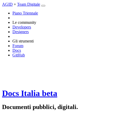
AGID
+
Team Digitale
Piano Triennale
Le community
Developers
Designers
Gli strumenti
Forum
Docs
GitHub
Docs Italia
beta
Documenti pubblici, digitali.