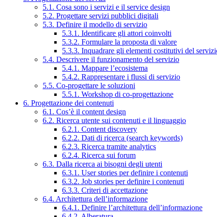
5.1. Cosa sono i servizi e il service design
5.2. Progettare servizi pubblici digitali
5.3. Definire il modello di servizio
5.3.1. Identificare gli attori coinvolti
5.3.2. Formulare la proposta di valore
5.3.3. Inquadrare gli elementi costitutivi del serviz
5.4. Descrivere il funzionamento del servizio
5.4.1. Mappare l’ecosistema
5.4.2. Rappresentare i flussi di servizio
5.5. Co-progettare le soluzioni
5.5.1. Workshop di co-progettazione
6. Progettazione dei contenuti
6.1. Cos’è il content design
6.2. Ricerca utente sui contenuti e il linguaggio
6.2.1. Content discovery
6.2.2. Dati di ricerca (search keywords)
6.2.3. Ricerca tramite analytics
6.2.4. Ricerca sui forum
6.3. Dalla ricerca ai bisogni degli utenti
6.3.1. User stories per definire i contenuti
6.3.2. Job stories per definire i contenuti
6.3.3. Criteri di accettazione
6.4. Architettura dell’informazione
6.4.1. Definire l’architettura dell’informazione
6.4.2. Alberatura