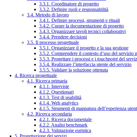
3.3.1. Coordinatore di progetto
3.3.2. Definire ruoli e responsabilità
3.4. Metodo di lavoro
3.4.1. Definire processi, strumenti e rituali
3.4.2. Curare la documentazione di progetto
3.4.3. Organizzare tavoli tecnici collaborativi
3.4.4. Prendere decisioni
3.5. Il processo progettuale
3.5.1. Organizzare il progetto e la sua gestione
3.5.2. Comprendere il contesto d’uso del servizio 
3.5.3. Progettare i processi e i
touchpoint
del servi
3.5.4. Realizzare l’interfaccia utente del servizio
3.5.5. Validare la soluzione ottenuta
4. Ricerca progettuale
4.1. Ricerca primaria
4.1.1. Interviste
4.1.2. Questionari
4.1.3. Test di usabilità
4.1.4. Web analytics
4.1.5. Strumenti di mappatura dell’esperienza uten
4.2. Ricerca secondaria
4.2.1. Ricerca documentale
4.2.2. Analisi benchmark
4.2.3. Valutazione euristica
5. Progettazione dei servizi