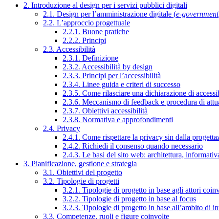
2. Introduzione al design per i servizi pubblici digitali
2.1. Design per l’amministrazione digitale (
e-government
2.2. L’approccio progettuale
2.2.1. Buone pratiche
2.2.2. Principi
2.3. Accessibilità
2.3.1. Definizione
2.3.2. Accessibilità by design
2.3.3. Principi per l’accessibilità
2.3.4. Linee guida e criteri di successo
2.3.5. Come rilasciare una dichiarazione di accessib
2.3.6. Meccanismo di feedback e procedura di attu
2.3.7. Obiettivi accessibilità
2.3.8. Normativa e approfondimenti
2.4. Privacy
2.4.1. Come rispettare la privacy sin dalla progettaz
2.4.2. Richiedi il consenso quando necessario
2.4.3. Le basi del sito web: architettura, informati
3. Pianificazione, gestione e strategia
3.1. Obiettivi del progetto
3.2. Tipologie di progetti
3.2.1. Tipologie di progetto in base agli attori coinv
3.2.2. Tipologie di progetto in base al focus
3.2.3. Tipologie di progetto in base all’ambito di i
3.3. Competenze, ruoli e figure coinvolte