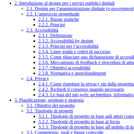
2. Introduzione al design per i servizi pubblici digitali
2.1. Design per l’amministrazione digitale (
e-government
2.2. L’approccio progettuale
2.2.1. Buone pratiche
2.2.2. Principi
2.3. Accessibilità
2.3.1. Definizione
2.3.2. Accessibilità by design
2.3.3. Principi per l’accessibilità
2.3.4. Linee guida e criteri di successo
2.3.5. Come rilasciare una dichiarazione di accessib
2.3.6. Meccanismo di feedback e procedura di attu
2.3.7. Obiettivi accessibilità
2.3.8. Normativa e approfondimenti
2.4. Privacy
2.4.1. Come rispettare la privacy sin dalla progettaz
2.4.2. Richiedi il consenso quando necessario
2.4.3. Le basi del sito web: architettura, informati
3. Pianificazione, gestione e strategia
3.1. Obiettivi del progetto
3.2. Tipologie di progetti
3.2.1. Tipologie di progetto in base agli attori coinv
3.2.2. Tipologie di progetto in base al focus
3.2.3. Tipologie di progetto in base all’ambito di i
3.3. Competenze, ruoli e figure coinvolte