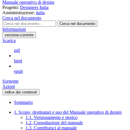
Manuale operativo di design
Progetto:
Designers Italia
Amministrazione:
italia
Cerca nel documento
Cerca nel documento
Informazioni
versione-corrente
Scarica
pdf
html
epub
Sorgente
Azioni
indice dei contenuti
Sommario
1. Scopo, destinatari e uso del Manuale operativo di design
1.1. Versionamento e storico
1.2. Consultazione del manuale
1.3. Contribuisci al manuale