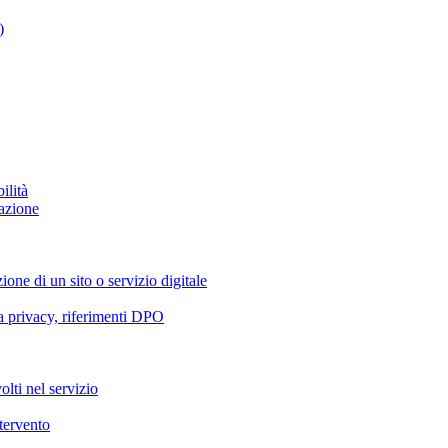
)
ilità
azione
ione di un sito o servizio digitale
va privacy, riferimenti DPO
olti nel servizio
ntervento