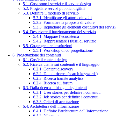
5.1. Cosa sono i servizi e il service design
5.2. Progettare servizi pubblici digitali
5.3. Definire il modello di servizio
5.3.1. Identificare gli attori coinvolti
5.3.2. Formulare la proposta di valore
5.3.3. Inquadrare gli elementi costitutivi del serviz
5.4. Descrivere il funzionamento del servizio
5.4.1. Mappare l’ecosistema
5.4.2. Rappresentare i flussi di servizio
5.5. Co-progettare le soluzioni
5.5.1. Workshop di co-progettazione
6. Progettazione dei contenuti
6.1. Cos’è il content design
6.2. Ricerca utente sui contenuti e il linguaggio
6.2.1. Content discovery
6.2.2. Dati di ricerca (search keywords)
6.2.3. Ricerca tramite analytics
6.2.4. Ricerca sui forum
6.3. Dalla ricerca ai bisogni degli utenti
6.3.1. User stories per definire i contenuti
6.3.2. Job stories per definire i contenuti
6.3.3. Criteri di accettazione
6.4. Architettura dell’informazione
6.4.1. Definire l’architettura dell’informazione
6.4.2. Alberatura