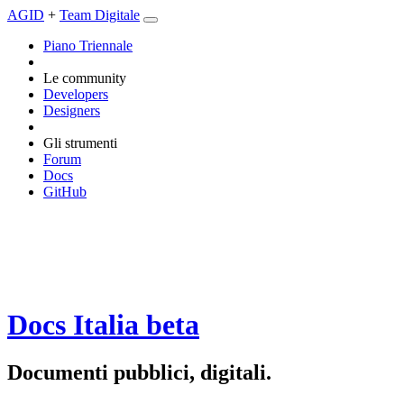
AGID
+
Team Digitale
Piano Triennale
Le community
Developers
Designers
Gli strumenti
Forum
Docs
GitHub
Docs Italia
beta
Documenti pubblici, digitali.