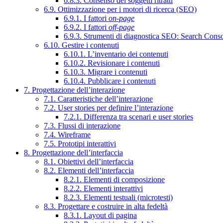
6.8.3. Consenso dei soggetti ritratti
6.9. Ottimizzazione per i motori di ricerca (SEO)
6.9.1. I fattori
on-page
6.9.2. I fattori
off-page
6.9.3. Strumenti di diagnostica SEO: Search Cons
6.10. Gestire i contenuti
6.10.1. L’inventario dei contenuti
6.10.2. Revisionare i contenuti
6.10.3. Migrare i contenuti
6.10.4. Pubblicare i contenuti
7. Progettazione dell’interazione
7.1. Caratteristiche dell’interazione
7.2. User stories per definire l’interazione
7.2.1. Differenza tra scenari e user stories
7.3. Flussi di interazione
7.4. Wireframe
7.5. Prototipi interattivi
8. Progettazione dell’interfaccia
8.1. Obiettivi dell’interfaccia
8.2. Elementi dell’interfaccia
8.2.1. Elementi di composizione
8.2.2. Elementi interattivi
8.2.3. Elementi testuali (microtesti)
8.3. Progettare e costruire in alta fedeltà
8.3.1. Layout di pagina