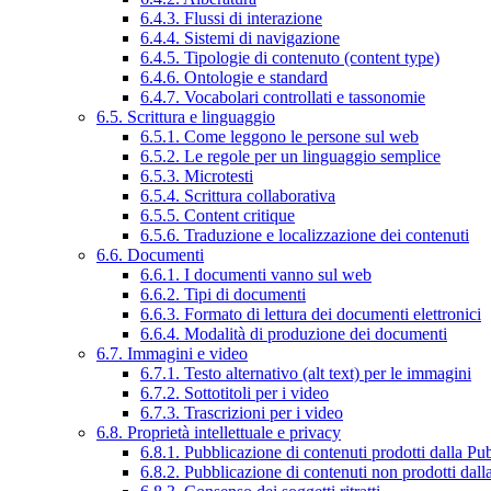
6.4.3. Flussi di interazione
6.4.4. Sistemi di navigazione
6.4.5. Tipologie di contenuto (content type)
6.4.6. Ontologie e standard
6.4.7. Vocabolari controllati e tassonomie
6.5. Scrittura e linguaggio
6.5.1. Come leggono le persone sul web
6.5.2. Le regole per un linguaggio semplice
6.5.3. Microtesti
6.5.4. Scrittura collaborativa
6.5.5. Content critique
6.5.6. Traduzione e localizzazione dei contenuti
6.6. Documenti
6.6.1. I documenti vanno sul web
6.6.2. Tipi di documenti
6.6.3. Formato di lettura dei documenti elettronici
6.6.4. Modalità di produzione dei documenti
6.7. Immagini e video
6.7.1. Testo alternativo (alt text) per le immagini
6.7.2. Sottotitoli per i video
6.7.3. Trascrizioni per i video
6.8. Proprietà intellettuale e privacy
6.8.1. Pubblicazione di contenuti prodotti dalla P
6.8.2. Pubblicazione di contenuti non prodotti dal