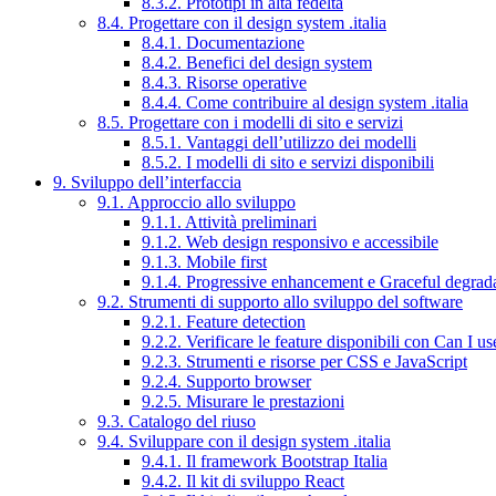
8.3.2. Prototipi in alta fedeltà
8.4. Progettare con il design system .italia
8.4.1. Documentazione
8.4.2. Benefici del design system
8.4.3. Risorse operative
8.4.4. Come contribuire al design system .italia
8.5. Progettare con i modelli di sito e servizi
8.5.1. Vantaggi dell’utilizzo dei modelli
8.5.2. I modelli di sito e servizi disponibili
9. Sviluppo dell’interfaccia
9.1. Approccio allo sviluppo
9.1.1. Attività preliminari
9.1.2. Web design responsivo e accessibile
9.1.3. Mobile first
9.1.4. Progressive enhancement e Graceful degrad
9.2. Strumenti di supporto allo sviluppo del software
9.2.1. Feature detection
9.2.2. Verificare le feature disponibili con Can I us
9.2.3. Strumenti e risorse per CSS e JavaScript
9.2.4. Supporto browser
9.2.5. Misurare le prestazioni
9.3. Catalogo del riuso
9.4. Sviluppare con il design system .italia
9.4.1. Il framework Bootstrap Italia
9.4.2. Il kit di sviluppo React