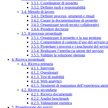
3.3.1. Coordinatore di progetto
3.3.2. Definire ruoli e responsabilità
3.4. Metodo di lavoro
3.4.1. Definire processi, strumenti e rituali
3.4.2. Curare la documentazione di progetto
3.4.3. Organizzare tavoli tecnici collaborativi
3.4.4. Prendere decisioni
3.5. Il processo progettuale
3.5.1. Organizzare il progetto e la sua gestione
3.5.2. Comprendere il contesto d’uso del servizio 
3.5.3. Progettare i processi e i
touchpoint
del servi
3.5.4. Realizzare l’interfaccia utente del servizio
3.5.5. Validare la soluzione ottenuta
4. Ricerca progettuale
4.1. Ricerca primaria
4.1.1. Interviste
4.1.2. Questionari
4.1.3. Test di usabilità
4.1.4. Web analytics
4.1.5. Strumenti di mappatura dell’esperienza uten
4.2. Ricerca secondaria
4.2.1. Ricerca documentale
4.2.2. Analisi benchmark
4.2.3. Valutazione euristica
5. Progettazione dei servizi