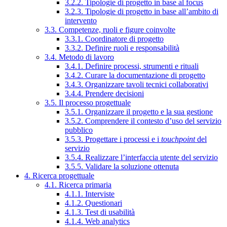
3.2.2. Tipologie di progetto in base al focus
3.2.3. Tipologie di progetto in base all’ambito di
intervento
3.3. Competenze, ruoli e figure coinvolte
3.3.1. Coordinatore di progetto
3.3.2. Definire ruoli e responsabilità
3.4. Metodo di lavoro
3.4.1. Definire processi, strumenti e rituali
3.4.2. Curare la documentazione di progetto
3.4.3. Organizzare tavoli tecnici collaborativi
3.4.4. Prendere decisioni
3.5. Il processo progettuale
3.5.1. Organizzare il progetto e la sua gestione
3.5.2. Comprendere il contesto d’uso del servizio
pubblico
3.5.3. Progettare i processi e i
touchpoint
del
servizio
3.5.4. Realizzare l’interfaccia utente del servizio
3.5.5. Validare la soluzione ottenuta
4. Ricerca progettuale
4.1. Ricerca primaria
4.1.1. Interviste
4.1.2. Questionari
4.1.3. Test di usabilità
4.1.4. Web analytics