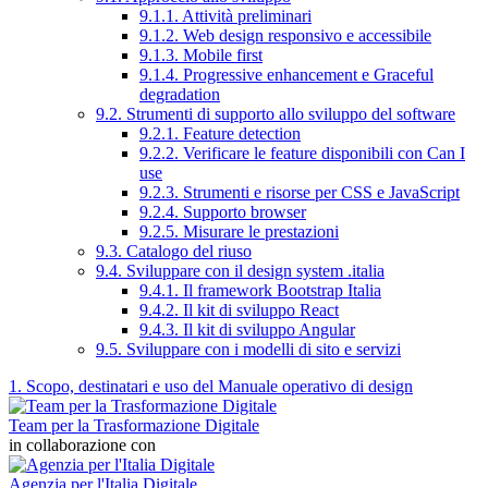
9.1.1. Attività preliminari
9.1.2. Web design responsivo e accessibile
9.1.3. Mobile first
9.1.4. Progressive enhancement e Graceful
degradation
9.2. Strumenti di supporto allo sviluppo del software
9.2.1. Feature detection
9.2.2. Verificare le feature disponibili con Can I
use
9.2.3. Strumenti e risorse per CSS e JavaScript
9.2.4. Supporto browser
9.2.5. Misurare le prestazioni
9.3. Catalogo del riuso
9.4. Sviluppare con il design system .italia
9.4.1. Il framework Bootstrap Italia
9.4.2. Il kit di sviluppo React
9.4.3. Il kit di sviluppo Angular
9.5. Sviluppare con i modelli di sito e servizi
1. Scopo, destinatari e uso del Manuale operativo di design
Team per la Trasformazione Digitale
in collaborazione con
Agenzia per l'Italia Digitale