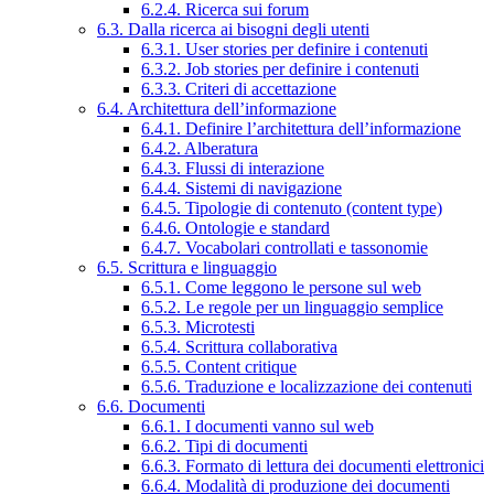
6.2.4. Ricerca sui forum
6.3. Dalla ricerca ai bisogni degli utenti
6.3.1. User stories per definire i contenuti
6.3.2. Job stories per definire i contenuti
6.3.3. Criteri di accettazione
6.4. Architettura dell’informazione
6.4.1. Definire l’architettura dell’informazione
6.4.2. Alberatura
6.4.3. Flussi di interazione
6.4.4. Sistemi di navigazione
6.4.5. Tipologie di contenuto (content type)
6.4.6. Ontologie e standard
6.4.7. Vocabolari controllati e tassonomie
6.5. Scrittura e linguaggio
6.5.1. Come leggono le persone sul web
6.5.2. Le regole per un linguaggio semplice
6.5.3. Microtesti
6.5.4. Scrittura collaborativa
6.5.5. Content critique
6.5.6. Traduzione e localizzazione dei contenuti
6.6. Documenti
6.6.1. I documenti vanno sul web
6.6.2. Tipi di documenti
6.6.3. Formato di lettura dei documenti elettronici
6.6.4. Modalità di produzione dei documenti