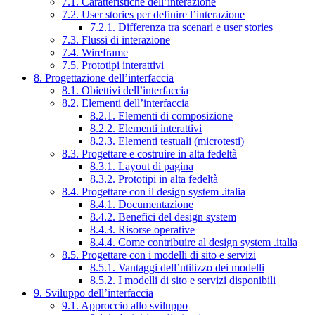
7.1. Caratteristiche dell’interazione
7.2. User stories per definire l’interazione
7.2.1. Differenza tra scenari e user stories
7.3. Flussi di interazione
7.4. Wireframe
7.5. Prototipi interattivi
8. Progettazione dell’interfaccia
8.1. Obiettivi dell’interfaccia
8.2. Elementi dell’interfaccia
8.2.1. Elementi di composizione
8.2.2. Elementi interattivi
8.2.3. Elementi testuali (microtesti)
8.3. Progettare e costruire in alta fedeltà
8.3.1. Layout di pagina
8.3.2. Prototipi in alta fedeltà
8.4. Progettare con il design system .italia
8.4.1. Documentazione
8.4.2. Benefici del design system
8.4.3. Risorse operative
8.4.4. Come contribuire al design system .italia
8.5. Progettare con i modelli di sito e servizi
8.5.1. Vantaggi dell’utilizzo dei modelli
8.5.2. I modelli di sito e servizi disponibili
9. Sviluppo dell’interfaccia
9.1. Approccio allo sviluppo