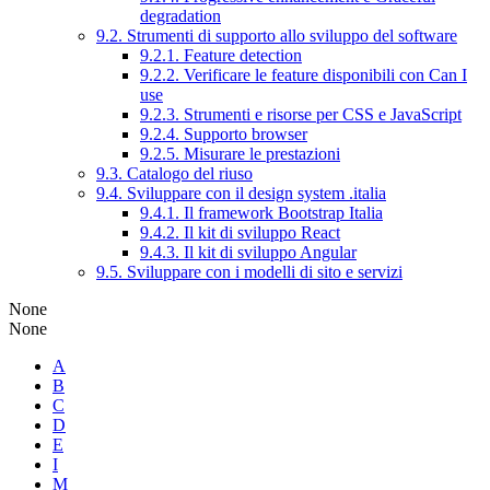
degradation
9.2. Strumenti di supporto allo sviluppo del software
9.2.1. Feature detection
9.2.2. Verificare le feature disponibili con Can I
use
9.2.3. Strumenti e risorse per CSS e JavaScript
9.2.4. Supporto browser
9.2.5. Misurare le prestazioni
9.3. Catalogo del riuso
9.4. Sviluppare con il design system .italia
9.4.1. Il framework Bootstrap Italia
9.4.2. Il kit di sviluppo React
9.4.3. Il kit di sviluppo Angular
9.5. Sviluppare con i modelli di sito e servizi
None
None
A
B
C
D
E
I
M