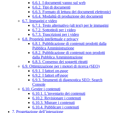
6.6.1. I documenti vanno sul web
6.6.2. Tipi di documenti
6.6.3. Formato di lettura dei documenti elettronici
6.6.4. Modalità di produzione dei documenti
6.7. Immagini e video
6.7.1. Testo alternativo (alt text) per le immagini
6.7.2. Sottotitoli per i video
6.7.3. Trascrizioni per i video
6.8. Proprietà intellettuale e privacy
6.8.1. Pubblicazione di contenuti prodotti dalla
Pubblica Amministrazione
6.8.2. Pubblicazione di contenuti non prodotti
dalla Pubblica Amministrazione
6.8.3. Consenso dei soggetti ritratti
6.9. Ottimizzazione per i motori di ricerca (SEO)
6.9.1. I fattori
on-page
6.9.2. I fattori
off-page
6.9.3. Strumenti di diagnostica SEO: Search
Console
6.10. Gestire i contenuti
6.10.1. L’inventario dei contenuti
6.10.2. Revisionare i contenuti
6.10.3. Migrare i contenuti
6.10.4. Pubblicare i contenuti
7. Progettazione dell’interazione