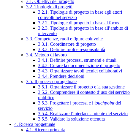
3.1. Obiettivi del progetto
3.2. Tipologie di progetti
3.2.1. Tipologie di progetto in base agli attori
coinvolti nel servizio
3.2.2. Tipologie di progetto in base al focus
3.2.3. Tipologie di progetto in base all’ambito di
intervento
3.3. Competenze, ruoli e figure coinvolte
3.3.1. Coordinatore di progetto
3.3.2. Definire ruoli e responsabilità
3.4. Metodo di lavoro
3.4.1. Definire processi, strumenti e rituali
3.4.2. Curare la documentazione di progetto
3.4.3. Organizzare tavoli tecnici collaborativi
3.4.4. Prendere decisioni
3.5. Il processo progettuale
3.5.1. Organizzare il progetto e la sua gestione
3.5.2. Comprendere il contesto d’uso del servizio
pubblico
3.5.3. Progettare i processi e i
touchpoint
del
servizio
3.5.4. Realizzare l’interfaccia utente del servizio
3.5.5. Validare la soluzione ottenuta
4. Ricerca progettuale
4.1. Ricerca primaria