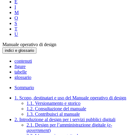
E
I
M
O
S
T
U
Manuale operativo di design
indici e glossario
contenuti
figure
tabelle
glossario
Sommario
1. Scopo, destinatari e uso del Manuale operativo di design
1.1. Versionamento e storico
1.2. Consultazione del manuale
1.3. Contribuisci al manuale
2. Introduzione al design per i servizi pubblici digitali
2.1. Design per l’amministrazione digitale (
e-
government
)