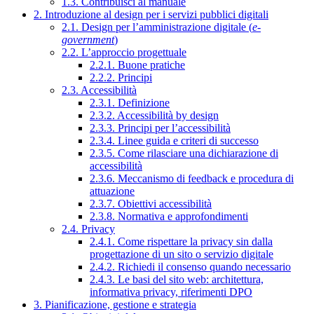
1.3. Contribuisci al manuale
2. Introduzione al design per i servizi pubblici digitali
2.1. Design per l’amministrazione digitale (
e-
government
)
2.2. L’approccio progettuale
2.2.1. Buone pratiche
2.2.2. Principi
2.3. Accessibilità
2.3.1. Definizione
2.3.2. Accessibilità by design
2.3.3. Principi per l’accessibilità
2.3.4. Linee guida e criteri di successo
2.3.5. Come rilasciare una dichiarazione di
accessibilità
2.3.6. Meccanismo di feedback e procedura di
attuazione
2.3.7. Obiettivi accessibilità
2.3.8. Normativa e approfondimenti
2.4. Privacy
2.4.1. Come rispettare la privacy sin dalla
progettazione di un sito o servizio digitale
2.4.2. Richiedi il consenso quando necessario
2.4.3. Le basi del sito web: architettura,
informativa privacy, riferimenti DPO
3. Pianificazione, gestione e strategia