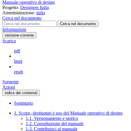
Manuale operativo di design
Progetto:
Designers Italia
Amministrazione:
italia
Cerca nel documento
Cerca nel documento
Informazioni
versione-corrente
Scarica
pdf
html
epub
Sorgente
Azioni
indice dei contenuti
Sommario
1. Scopo, destinatari e uso del Manuale operativo di design
1.1. Versionamento e storico
1.2. Consultazione del manuale
1.3. Contribuisci al manuale