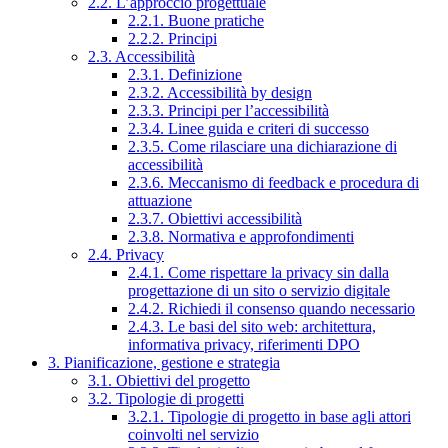
2.2. L’approccio progettuale
2.2.1. Buone pratiche
2.2.2. Principi
2.3. Accessibilità
2.3.1. Definizione
2.3.2. Accessibilità by design
2.3.3. Principi per l’accessibilità
2.3.4. Linee guida e criteri di successo
2.3.5. Come rilasciare una dichiarazione di
accessibilità
2.3.6. Meccanismo di feedback e procedura di
attuazione
2.3.7. Obiettivi accessibilità
2.3.8. Normativa e approfondimenti
2.4. Privacy
2.4.1. Come rispettare la privacy sin dalla
progettazione di un sito o servizio digitale
2.4.2. Richiedi il consenso quando necessario
2.4.3. Le basi del sito web: architettura,
informativa privacy, riferimenti DPO
3. Pianificazione, gestione e strategia
3.1. Obiettivi del progetto
3.2. Tipologie di progetti
3.2.1. Tipologie di progetto in base agli attori
coinvolti nel servizio