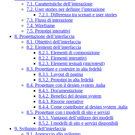
7.1. Caratteristiche dell’interazione
7.2. User stories per definire l’interazione
7.2.1. Differenza tra scenari e user stories
7.3. Flussi di interazione
7.4. Wireframe
7.5. Prototipi interattivi
8. Progettazione dell’interfaccia
8.1. Obiettivi dell’interfaccia
8.2. Elementi dell’interfaccia
8.2.1. Elementi di composizione
8.2.2. Elementi interattivi
8.2.3. Elementi testuali (microtesti)
8.3. Progettare e costruire in alta fedeltà
8.3.1. Layout di pagina
8.3.2. Prototipi in alta fedeltà
8.4. Progettare con il design system .italia
8.4.1. Documentazione
8.4.2. Benefici del design system
8.4.3. Risorse operative
8.4.4. Come contribuire al design system .italia
8.5. Progettare con i modelli di sito e servizi
8.5.1. Vantaggi dell’utilizzo dei modelli
8.5.2. I modelli di sito e servizi disponibili
9. Sviluppo dell’interfaccia
9.1. Approccio allo sviluppo