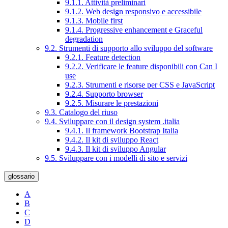
9.1.1. Attività preliminari
9.1.2. Web design responsivo e accessibile
9.1.3. Mobile first
9.1.4. Progressive enhancement e Graceful
degradation
9.2. Strumenti di supporto allo sviluppo del software
9.2.1. Feature detection
9.2.2. Verificare le feature disponibili con Can I
use
9.2.3. Strumenti e risorse per CSS e JavaScript
9.2.4. Supporto browser
9.2.5. Misurare le prestazioni
9.3. Catalogo del riuso
9.4. Sviluppare con il design system .italia
9.4.1. Il framework Bootstrap Italia
9.4.2. Il kit di sviluppo React
9.4.3. Il kit di sviluppo Angular
9.5. Sviluppare con i modelli di sito e servizi
glossario
A
B
C
D