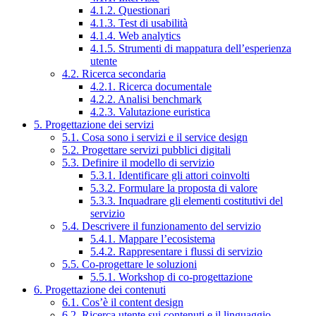
4.1.2. Questionari
4.1.3. Test di usabilità
4.1.4. Web analytics
4.1.5. Strumenti di mappatura dell’esperienza
utente
4.2. Ricerca secondaria
4.2.1. Ricerca documentale
4.2.2. Analisi benchmark
4.2.3. Valutazione euristica
5. Progettazione dei servizi
5.1. Cosa sono i servizi e il service design
5.2. Progettare servizi pubblici digitali
5.3. Definire il modello di servizio
5.3.1. Identificare gli attori coinvolti
5.3.2. Formulare la proposta di valore
5.3.3. Inquadrare gli elementi costitutivi del
servizio
5.4. Descrivere il funzionamento del servizio
5.4.1. Mappare l’ecosistema
5.4.2. Rappresentare i flussi di servizio
5.5. Co-progettare le soluzioni
5.5.1. Workshop di co-progettazione
6. Progettazione dei contenuti
6.1. Cos’è il content design
6.2. Ricerca utente sui contenuti e il linguaggio