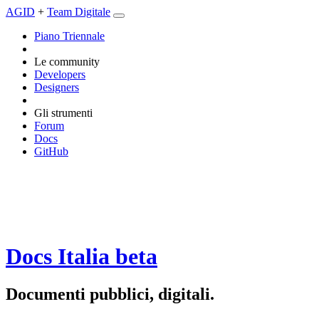
AGID
+
Team Digitale
Piano Triennale
Le community
Developers
Designers
Gli strumenti
Forum
Docs
GitHub
Docs Italia
beta
Documenti pubblici, digitali.