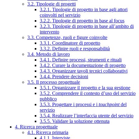
3.2. Tipologie di progetti
3.2.1. Tipologie di progetto in base agli attori
coinvolti nel servizio
3.2.2. Tipologie di progetto in base al focus
3.2.3. Tipologie di progetto in base all’ambito di
intervento
3.3. Competenze, ruoli e figure coinvolte
3.3.1. Coordinatore di progetto
3.3.2. Definire ruoli e responsabilità
3.4. Metodo di lavoro
3.4.1. Definire processi, strumenti e rituali
3.4.2. Curare la documentazione di progetto
3.4.3. Organizzare tavoli tecnici collaborativi
3.4.4. Prendere decisioni
3.5. Il processo progettuale
3.5.1. Organizzare il progetto e la sua gestione
3.5.2. Comprendere il contesto d’uso del servizio
pubblico
3.5.3. Progettare i processi e i
touchpoint
del
servizio
3.5.4. Realizzare l’interfaccia utente del servizio
3.5.5. Validare la soluzione ottenuta
4. Ricerca progettuale
4.1. Ricerca primaria
4.1.1. Interviste