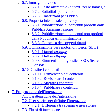
6.7. Immagini e video
6.7.1. Testo alternativo (alt text) per le immagini
6.7.2. Sottotitoli per i video
6.7.3. Trascrizioni per i video
6.8. Proprietà intellettuale e privacy
6.8.1. Pubblicazione di contenuti prodotti dalla
Pubblica Amministrazione
6.8.2. Pubblicazione di contenuti non prodotti
dalla Pubblica Amministrazione
6.8.3. Consenso dei soggetti ritratti
6.9. Ottimizzazione per i motori di ricerca (SEO)
6.9.1. I fattori
on-page
6.9.2. I fattori
off-page
6.9.3. Strumenti di diagnostica SEO: Search
Console
6.10. Gestire i contenuti
6.10.1. L’inventario dei contenuti
6.10.2. Revisionare i contenuti
6.10.3. Migrare i contenuti
6.10.4. Pubblicare i contenuti
7. Progettazione dell’interazione
7.1. Caratteristiche dell’interazione
7.2. User stories per definire l’interazione
7.2.1. Differenza tra scenari e user stories
7.3. Flussi di interazione