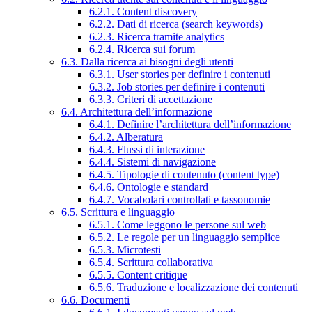
6.2.1. Content discovery
6.2.2. Dati di ricerca (search keywords)
6.2.3. Ricerca tramite analytics
6.2.4. Ricerca sui forum
6.3. Dalla ricerca ai bisogni degli utenti
6.3.1. User stories per definire i contenuti
6.3.2. Job stories per definire i contenuti
6.3.3. Criteri di accettazione
6.4. Architettura dell’informazione
6.4.1. Definire l’architettura dell’informazione
6.4.2. Alberatura
6.4.3. Flussi di interazione
6.4.4. Sistemi di navigazione
6.4.5. Tipologie di contenuto (content type)
6.4.6. Ontologie e standard
6.4.7. Vocabolari controllati e tassonomie
6.5. Scrittura e linguaggio
6.5.1. Come leggono le persone sul web
6.5.2. Le regole per un linguaggio semplice
6.5.3. Microtesti
6.5.4. Scrittura collaborativa
6.5.5. Content critique
6.5.6. Traduzione e localizzazione dei contenuti
6.6. Documenti