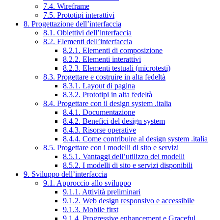
7.4. Wireframe
7.5. Prototipi interattivi
8. Progettazione dell’interfaccia
8.1. Obiettivi dell’interfaccia
8.2. Elementi dell’interfaccia
8.2.1. Elementi di composizione
8.2.2. Elementi interattivi
8.2.3. Elementi testuali (microtesti)
8.3. Progettare e costruire in alta fedeltà
8.3.1. Layout di pagina
8.3.2. Prototipi in alta fedeltà
8.4. Progettare con il design system .italia
8.4.1. Documentazione
8.4.2. Benefici del design system
8.4.3. Risorse operative
8.4.4. Come contribuire al design system .italia
8.5. Progettare con i modelli di sito e servizi
8.5.1. Vantaggi dell’utilizzo dei modelli
8.5.2. I modelli di sito e servizi disponibili
9. Sviluppo dell’interfaccia
9.1. Approccio allo sviluppo
9.1.1. Attività preliminari
9.1.2. Web design responsivo e accessibile
9.1.3. Mobile first
9.1.4. Progressive enhancement e Graceful