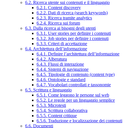
6.2. Ricerca utente sui contenuti e il linguaggio
6.2.1. Content discovery
6.2.2. Dati di ricerca (search keywords)
6.2.3. Ricerca tramite analytics
6.2.4. Ricerca sui forum
6.3. Dalla ricerca ai bisogni degli utenti
6.3.1. User stories per definire i contenuti
6.3.2. Job stories per definire i contenuti
6.3.3. Criteri di accettazione
6.4. Architettura dell’informazione
6.4.1. Definire l’architettura dell’informazione
6.4.2. Alberatura
6.4.3. Flussi di interazione
6.4.4. Sistemi di navigazione
6.4.5. Tipologie di contenuto (content type)
6.4.6. Ontologie e standard
6.4.7. Vocabolari controllati e tassonomie
6.5. Scrittura e linguaggio
6.5.1. Come leggono le persone sul web
6.5.2. Le regole per un linguaggio semplice
6.5.3. Microtesti
6.5.4. Scrittura collaborativa
6.5.5. Content critique
6.5.6. Traduzione e localizzazione dei contenuti
6.6. Documenti