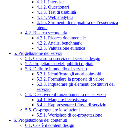
4.1.1. Interviste
4.1.2. Questionari
4.1.3. Test di usabilità
4.1.4. Web analytics
4.1.5. Strumenti di mappatura dell’esperienza
utente
4.2. Ricerca secondaria
4.2.1. Ricerca documentale
4.2.2. Analisi benchmark
4.2.3. Valutazione euristica
5. Progettazione dei servizi
5.1. Cosa sono i servizi e il service design
5.2. Progettare servizi pubblici digitali
5.3. Definire il modello di servizio
5.3.1. Identificare gli attori coinvolti
5.3.2. Formulare la proposta di valore
5.3.3. Inquadrare gli elementi costitutivi del
servizio
5.4. Descrivere il funzionamento del servizio
5.4.1. Mappare l’ecosistema
5.4.2. Rappresentare i flussi di servizio
5.5. Co-progettare le soluzioni
5.5.1. Workshop di co-progettazione
6. Progettazione dei contenuti
6.1. Cos’è il content design