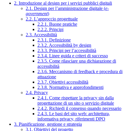
2. Introduzione al design per i servizi pubblici digitali
2.1. Design per l’amministrazione digitale (
e-
government
)
2.2. L’approccio progettuale
2.2.1. Buone pratiche
2.2.2. Principi
2.3. Accessibilità
2.3.1. Definizione
2.3.2. Accessibilità by design
2.3.3. Principi per l’accessibilità
2.3.4. Linee guida e criteri di successo
2.3.5. Come rilasciare una dichiarazione di
accessibilità
2.3.6. Meccanismo di feedback e procedura di
attuazione
2.3.7. Obiettivi accessibilità
2.3.8. Normativa e approfondimenti
2.4. Privacy
2.4.1. Come rispettare la privacy sin dalla
progettazione di un sito o servizio digitale
2.4.2. Richiedi il consenso quando necessario
2.4.3. Le basi del sito web: architettura,
informativa privacy, riferimenti DPO
3. Pianificazione, gestione e strategia
3.1. Obiettivi del progetto