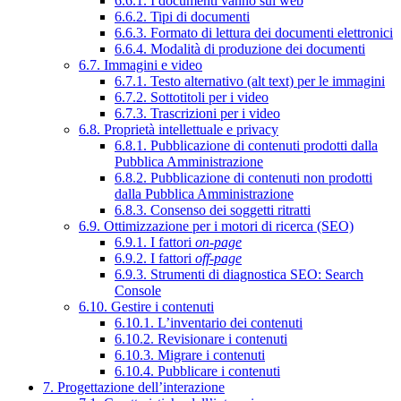
6.6.1. I documenti vanno sul web
6.6.2. Tipi di documenti
6.6.3. Formato di lettura dei documenti elettronici
6.6.4. Modalità di produzione dei documenti
6.7. Immagini e video
6.7.1. Testo alternativo (alt text) per le immagini
6.7.2. Sottotitoli per i video
6.7.3. Trascrizioni per i video
6.8. Proprietà intellettuale e privacy
6.8.1. Pubblicazione di contenuti prodotti dalla
Pubblica Amministrazione
6.8.2. Pubblicazione di contenuti non prodotti
dalla Pubblica Amministrazione
6.8.3. Consenso dei soggetti ritratti
6.9. Ottimizzazione per i motori di ricerca (SEO)
6.9.1. I fattori
on-page
6.9.2. I fattori
off-page
6.9.3. Strumenti di diagnostica SEO: Search
Console
6.10. Gestire i contenuti
6.10.1. L’inventario dei contenuti
6.10.2. Revisionare i contenuti
6.10.3. Migrare i contenuti
6.10.4. Pubblicare i contenuti
7. Progettazione dell’interazione