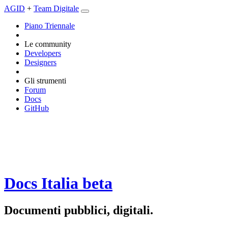
AGID
+
Team Digitale
Piano Triennale
Le community
Developers
Designers
Gli strumenti
Forum
Docs
GitHub
Docs Italia
beta
Documenti pubblici, digitali.