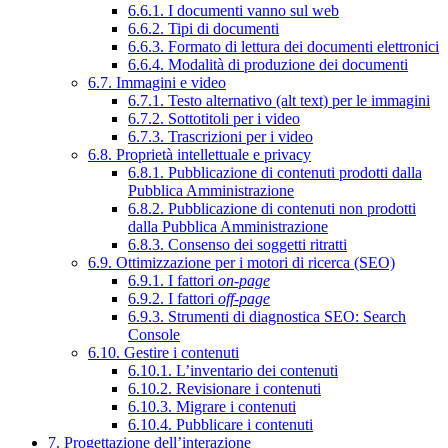
6.6.1. I documenti vanno sul web
6.6.2. Tipi di documenti
6.6.3. Formato di lettura dei documenti elettronici
6.6.4. Modalità di produzione dei documenti
6.7. Immagini e video
6.7.1. Testo alternativo (alt text) per le immagini
6.7.2. Sottotitoli per i video
6.7.3. Trascrizioni per i video
6.8. Proprietà intellettuale e privacy
6.8.1. Pubblicazione di contenuti prodotti dalla
Pubblica Amministrazione
6.8.2. Pubblicazione di contenuti non prodotti
dalla Pubblica Amministrazione
6.8.3. Consenso dei soggetti ritratti
6.9. Ottimizzazione per i motori di ricerca (SEO)
6.9.1. I fattori
on-page
6.9.2. I fattori
off-page
6.9.3. Strumenti di diagnostica SEO: Search
Console
6.10. Gestire i contenuti
6.10.1. L’inventario dei contenuti
6.10.2. Revisionare i contenuti
6.10.3. Migrare i contenuti
6.10.4. Pubblicare i contenuti
7. Progettazione dell’interazione