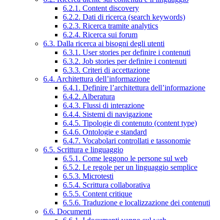
6.2.1. Content discovery
6.2.2. Dati di ricerca (search keywords)
6.2.3. Ricerca tramite analytics
6.2.4. Ricerca sui forum
6.3. Dalla ricerca ai bisogni degli utenti
6.3.1. User stories per definire i contenuti
6.3.2. Job stories per definire i contenuti
6.3.3. Criteri di accettazione
6.4. Architettura dell’informazione
6.4.1. Definire l’architettura dell’informazione
6.4.2. Alberatura
6.4.3. Flussi di interazione
6.4.4. Sistemi di navigazione
6.4.5. Tipologie di contenuto (content type)
6.4.6. Ontologie e standard
6.4.7. Vocabolari controllati e tassonomie
6.5. Scrittura e linguaggio
6.5.1. Come leggono le persone sul web
6.5.2. Le regole per un linguaggio semplice
6.5.3. Microtesti
6.5.4. Scrittura collaborativa
6.5.5. Content critique
6.5.6. Traduzione e localizzazione dei contenuti
6.6. Documenti