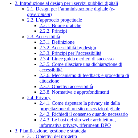
2. Introduzione al design per i servizi pubblici digitali
2.1. Design per l’amministrazione digitale (
e-
government
)
2.2. L’approccio progettuale
2.2.1. Buone pratiche
2.2.2. Principi
2.3. Accessibilità
2.3.1. Definizione
2.3.2. Accessibilità by design
2.3.3. Principi per l’accessibilità
2.3.4. Linee guida e criteri di successo
2.3.5. Come rilasciare una dichiarazione di
accessibilità
2.3.6. Meccanismo di feedback e procedura di
attuazione
2.3.7. Obiettivi accessibilità
2.3.8. Normativa e approfondimenti
2.4. Privacy
2.4.1. Come rispettare la privacy sin dalla
progettazione di un sito o servizio digitale
2.4.2. Richiedi il consenso quando necessario
2.4.3. Le basi del sito web: architettura,
informativa privacy, riferimenti DPO
3. Pianificazione, gestione e strategia
3.1. Obiettivi del progetto