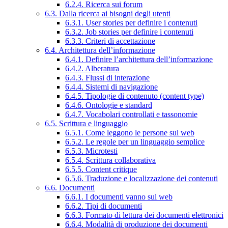
6.2.4. Ricerca sui forum
6.3. Dalla ricerca ai bisogni degli utenti
6.3.1. User stories per definire i contenuti
6.3.2. Job stories per definire i contenuti
6.3.3. Criteri di accettazione
6.4. Architettura dell’informazione
6.4.1. Definire l’architettura dell’informazione
6.4.2. Alberatura
6.4.3. Flussi di interazione
6.4.4. Sistemi di navigazione
6.4.5. Tipologie di contenuto (content type)
6.4.6. Ontologie e standard
6.4.7. Vocabolari controllati e tassonomie
6.5. Scrittura e linguaggio
6.5.1. Come leggono le persone sul web
6.5.2. Le regole per un linguaggio semplice
6.5.3. Microtesti
6.5.4. Scrittura collaborativa
6.5.5. Content critique
6.5.6. Traduzione e localizzazione dei contenuti
6.6. Documenti
6.6.1. I documenti vanno sul web
6.6.2. Tipi di documenti
6.6.3. Formato di lettura dei documenti elettronici
6.6.4. Modalità di produzione dei documenti