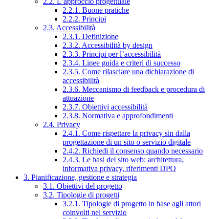
2.2. L’approccio progettuale
2.2.1. Buone pratiche
2.2.2. Principi
2.3. Accessibilità
2.3.1. Definizione
2.3.2. Accessibilità by design
2.3.3. Principi per l’accessibilità
2.3.4. Linee guida e criteri di successo
2.3.5. Come rilasciare una dichiarazione di
accessibilità
2.3.6. Meccanismo di feedback e procedura di
attuazione
2.3.7. Obiettivi accessibilità
2.3.8. Normativa e approfondimenti
2.4. Privacy
2.4.1. Come rispettare la privacy sin dalla
progettazione di un sito o servizio digitale
2.4.2. Richiedi il consenso quando necessario
2.4.3. Le basi del sito web: architettura,
informativa privacy, riferimenti DPO
3. Pianificazione, gestione e strategia
3.1. Obiettivi del progetto
3.2. Tipologie di progetti
3.2.1. Tipologie di progetto in base agli attori
coinvolti nel servizio