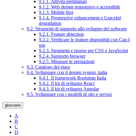
9.1.1. Attività preliminari
9.1.2. Web design responsivo e accessibile
9.1.3. Mobile first
9.1.4. Progressive enhancement e Graceful
degradation
9.2. Strumenti di supporto allo sviluppo del software
9.2.1. Feature detection
9.2.2. Verificare le feature disponibili con Can I
use
9.2.3. Strumenti e risorse per CSS e JavaScript
9.2.4. Supporto browser
9.2.5. Misurare le prestazioni
9.3. Catalogo del riuso
9.4. Sviluppare con il design system .italia
9.4.1. Il framework Bootstrap Italia
9.4.2. Il kit di sviluppo React
9.4.3. Il kit di sviluppo Angular
9.5. Sviluppare con i modelli di sito e servizi
glossario
A
B
C
D