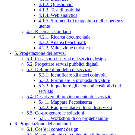
4.1.2. Questionari
4.1.3. Test di usabilità
4.1.4. Web analytics
4.1.5. Strumenti di mappatura dell’esperienza
utente
4.2. Ricerca secondaria
4.2.1. Ricerca documentale
4.2.2. Analisi benchmark
4.2.3. Valutazione euristica
5. Progettazione dei servizi
5.1. Cosa sono i servizi e il service design
5.2. Progettare servizi pubblici digitali
5.3. Definire il modello di servizio
5.3.1. Identificare gli attori coinvolti
5.3.2. Formulare la proposta di valore
5.3.3. Inquadrare gli elementi costitutivi del
servizio
5.4. Descrivere il funzionamento del servizio
5.4.1. Mappare l’ecosistema
5.4.2. Rappresentare i flussi di servizio
5.5. Co-progettare le soluzioni
5.5.1. Workshop di co-progettazione
6. Progettazione dei contenuti
6.1. Cos’è il content design
6.2. Ricerca utente sui contenuti e il linguaggio