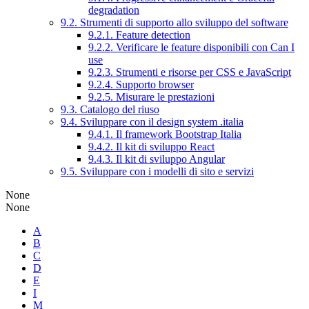
degradation
9.2. Strumenti di supporto allo sviluppo del software
9.2.1. Feature detection
9.2.2. Verificare le feature disponibili con Can I
use
9.2.3. Strumenti e risorse per CSS e JavaScript
9.2.4. Supporto browser
9.2.5. Misurare le prestazioni
9.3. Catalogo del riuso
9.4. Sviluppare con il design system .italia
9.4.1. Il framework Bootstrap Italia
9.4.2. Il kit di sviluppo React
9.4.3. Il kit di sviluppo Angular
9.5. Sviluppare con i modelli di sito e servizi
None
None
A
B
C
D
E
I
M