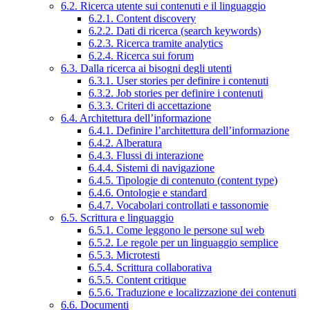
6.2. Ricerca utente sui contenuti e il linguaggio
6.2.1. Content discovery
6.2.2. Dati di ricerca (search keywords)
6.2.3. Ricerca tramite analytics
6.2.4. Ricerca sui forum
6.3. Dalla ricerca ai bisogni degli utenti
6.3.1. User stories per definire i contenuti
6.3.2. Job stories per definire i contenuti
6.3.3. Criteri di accettazione
6.4. Architettura dell’informazione
6.4.1. Definire l’architettura dell’informazione
6.4.2. Alberatura
6.4.3. Flussi di interazione
6.4.4. Sistemi di navigazione
6.4.5. Tipologie di contenuto (content type)
6.4.6. Ontologie e standard
6.4.7. Vocabolari controllati e tassonomie
6.5. Scrittura e linguaggio
6.5.1. Come leggono le persone sul web
6.5.2. Le regole per un linguaggio semplice
6.5.3. Microtesti
6.5.4. Scrittura collaborativa
6.5.5. Content critique
6.5.6. Traduzione e localizzazione dei contenuti
6.6. Documenti