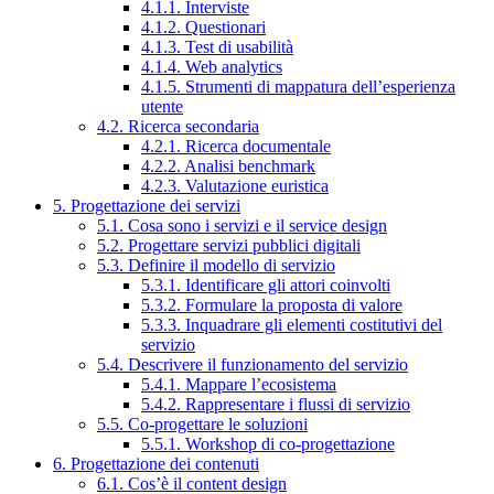
4.1.1. Interviste
4.1.2. Questionari
4.1.3. Test di usabilità
4.1.4. Web analytics
4.1.5. Strumenti di mappatura dell’esperienza
utente
4.2. Ricerca secondaria
4.2.1. Ricerca documentale
4.2.2. Analisi benchmark
4.2.3. Valutazione euristica
5. Progettazione dei servizi
5.1. Cosa sono i servizi e il service design
5.2. Progettare servizi pubblici digitali
5.3. Definire il modello di servizio
5.3.1. Identificare gli attori coinvolti
5.3.2. Formulare la proposta di valore
5.3.3. Inquadrare gli elementi costitutivi del
servizio
5.4. Descrivere il funzionamento del servizio
5.4.1. Mappare l’ecosistema
5.4.2. Rappresentare i flussi di servizio
5.5. Co-progettare le soluzioni
5.5.1. Workshop di co-progettazione
6. Progettazione dei contenuti
6.1. Cos’è il content design