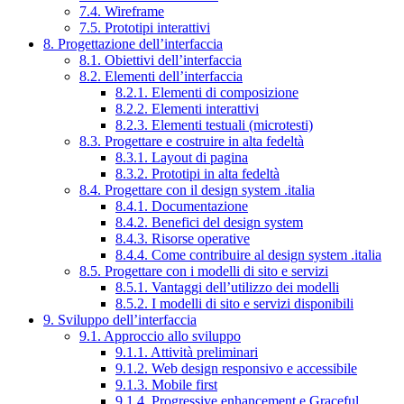
7.4. Wireframe
7.5. Prototipi interattivi
8. Progettazione dell’interfaccia
8.1. Obiettivi dell’interfaccia
8.2. Elementi dell’interfaccia
8.2.1. Elementi di composizione
8.2.2. Elementi interattivi
8.2.3. Elementi testuali (microtesti)
8.3. Progettare e costruire in alta fedeltà
8.3.1. Layout di pagina
8.3.2. Prototipi in alta fedeltà
8.4. Progettare con il design system .italia
8.4.1. Documentazione
8.4.2. Benefici del design system
8.4.3. Risorse operative
8.4.4. Come contribuire al design system .italia
8.5. Progettare con i modelli di sito e servizi
8.5.1. Vantaggi dell’utilizzo dei modelli
8.5.2. I modelli di sito e servizi disponibili
9. Sviluppo dell’interfaccia
9.1. Approccio allo sviluppo
9.1.1. Attività preliminari
9.1.2. Web design responsivo e accessibile
9.1.3. Mobile first
9.1.4. Progressive enhancement e Graceful