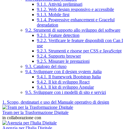
9.1.1. Attività preliminari
9.1.2. Web design responsivo e accessibile
9.1.3. Mobile first
9.1.4. Progressive enhancement e Graceful
degradation
9.2. Strumenti di supporto allo sviluppo del software
9.2.1. Feature detection
9.2.2. Verificare le feature disponibili con Can I
use
9.2.3. Strumenti e risorse per CSS e JavaScript
9.2.4. Supporto browser
9.2.5. Misurare le prestazioni
9.3. Catalogo del riuso
9.4. Sviluppare con il design system .italia
9.4.1. Il framework Bootstrap Italia
9.4.2. Il kit di sviluppo React
9.4.3. Il kit di sviluppo Angular
9.5. Sviluppare con i modelli di sito e servizi
1. Scopo, destinatari e uso del Manuale operativo di design
Team per la Trasformazione Digitale
in collaborazione con
Agenzia per l'Italia Digitale