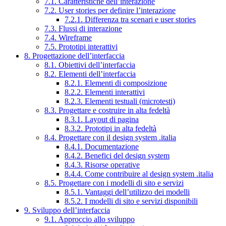
7.1. Caratteristiche dell’interazione
7.2. User stories per definire l’interazione
7.2.1. Differenza tra scenari e user stories
7.3. Flussi di interazione
7.4. Wireframe
7.5. Prototipi interattivi
8. Progettazione dell’interfaccia
8.1. Obiettivi dell’interfaccia
8.2. Elementi dell’interfaccia
8.2.1. Elementi di composizione
8.2.2. Elementi interattivi
8.2.3. Elementi testuali (microtesti)
8.3. Progettare e costruire in alta fedeltà
8.3.1. Layout di pagina
8.3.2. Prototipi in alta fedeltà
8.4. Progettare con il design system .italia
8.4.1. Documentazione
8.4.2. Benefici del design system
8.4.3. Risorse operative
8.4.4. Come contribuire al design system .italia
8.5. Progettare con i modelli di sito e servizi
8.5.1. Vantaggi dell’utilizzo dei modelli
8.5.2. I modelli di sito e servizi disponibili
9. Sviluppo dell’interfaccia
9.1. Approccio allo sviluppo