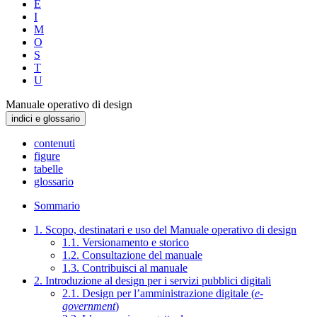
E
I
M
O
S
T
U
Manuale operativo di design
indici e glossario
contenuti
figure
tabelle
glossario
Sommario
1. Scopo, destinatari e uso del Manuale operativo di design
1.1. Versionamento e storico
1.2. Consultazione del manuale
1.3. Contribuisci al manuale
2. Introduzione al design per i servizi pubblici digitali
2.1. Design per l’amministrazione digitale (
e-
government
)