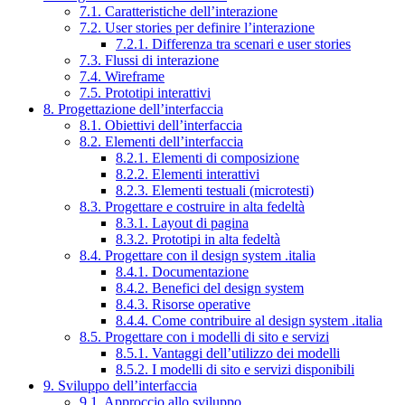
7.1. Caratteristiche dell’interazione
7.2. User stories per definire l’interazione
7.2.1. Differenza tra scenari e user stories
7.3. Flussi di interazione
7.4. Wireframe
7.5. Prototipi interattivi
8. Progettazione dell’interfaccia
8.1. Obiettivi dell’interfaccia
8.2. Elementi dell’interfaccia
8.2.1. Elementi di composizione
8.2.2. Elementi interattivi
8.2.3. Elementi testuali (microtesti)
8.3. Progettare e costruire in alta fedeltà
8.3.1. Layout di pagina
8.3.2. Prototipi in alta fedeltà
8.4. Progettare con il design system .italia
8.4.1. Documentazione
8.4.2. Benefici del design system
8.4.3. Risorse operative
8.4.4. Come contribuire al design system .italia
8.5. Progettare con i modelli di sito e servizi
8.5.1. Vantaggi dell’utilizzo dei modelli
8.5.2. I modelli di sito e servizi disponibili
9. Sviluppo dell’interfaccia
9.1. Approccio allo sviluppo