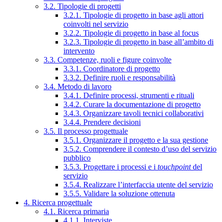
3.2. Tipologie di progetti
3.2.1. Tipologie di progetto in base agli attori
coinvolti nel servizio
3.2.2. Tipologie di progetto in base al focus
3.2.3. Tipologie di progetto in base all’ambito di
intervento
3.3. Competenze, ruoli e figure coinvolte
3.3.1. Coordinatore di progetto
3.3.2. Definire ruoli e responsabilità
3.4. Metodo di lavoro
3.4.1. Definire processi, strumenti e rituali
3.4.2. Curare la documentazione di progetto
3.4.3. Organizzare tavoli tecnici collaborativi
3.4.4. Prendere decisioni
3.5. Il processo progettuale
3.5.1. Organizzare il progetto e la sua gestione
3.5.2. Comprendere il contesto d’uso del servizio
pubblico
3.5.3. Progettare i processi e i
touchpoint
del
servizio
3.5.4. Realizzare l’interfaccia utente del servizio
3.5.5. Validare la soluzione ottenuta
4. Ricerca progettuale
4.1. Ricerca primaria
4.1.1. Interviste