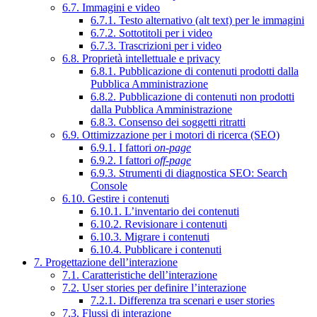
6.7. Immagini e video
6.7.1. Testo alternativo (alt text) per le immagini
6.7.2. Sottotitoli per i video
6.7.3. Trascrizioni per i video
6.8. Proprietà intellettuale e privacy
6.8.1. Pubblicazione di contenuti prodotti dalla
Pubblica Amministrazione
6.8.2. Pubblicazione di contenuti non prodotti
dalla Pubblica Amministrazione
6.8.3. Consenso dei soggetti ritratti
6.9. Ottimizzazione per i motori di ricerca (SEO)
6.9.1. I fattori
on-page
6.9.2. I fattori
off-page
6.9.3. Strumenti di diagnostica SEO: Search
Console
6.10. Gestire i contenuti
6.10.1. L’inventario dei contenuti
6.10.2. Revisionare i contenuti
6.10.3. Migrare i contenuti
6.10.4. Pubblicare i contenuti
7. Progettazione dell’interazione
7.1. Caratteristiche dell’interazione
7.2. User stories per definire l’interazione
7.2.1. Differenza tra scenari e user stories
7.3. Flussi di interazione