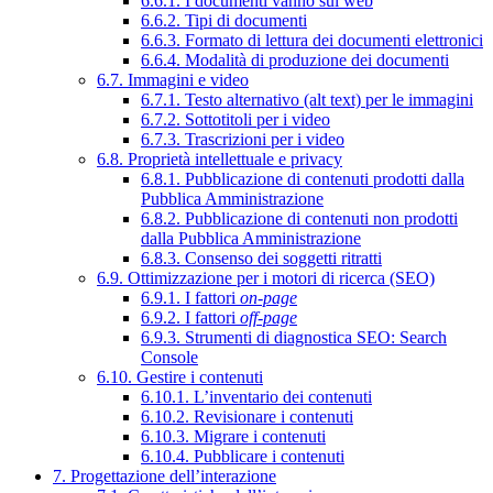
6.6.1. I documenti vanno sul web
6.6.2. Tipi di documenti
6.6.3. Formato di lettura dei documenti elettronici
6.6.4. Modalità di produzione dei documenti
6.7. Immagini e video
6.7.1. Testo alternativo (alt text) per le immagini
6.7.2. Sottotitoli per i video
6.7.3. Trascrizioni per i video
6.8. Proprietà intellettuale e privacy
6.8.1. Pubblicazione di contenuti prodotti dalla
Pubblica Amministrazione
6.8.2. Pubblicazione di contenuti non prodotti
dalla Pubblica Amministrazione
6.8.3. Consenso dei soggetti ritratti
6.9. Ottimizzazione per i motori di ricerca (SEO)
6.9.1. I fattori
on-page
6.9.2. I fattori
off-page
6.9.3. Strumenti di diagnostica SEO: Search
Console
6.10. Gestire i contenuti
6.10.1. L’inventario dei contenuti
6.10.2. Revisionare i contenuti
6.10.3. Migrare i contenuti
6.10.4. Pubblicare i contenuti
7. Progettazione dell’interazione