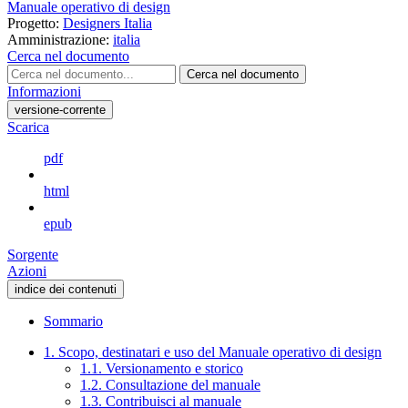
Manuale operativo di design
Progetto:
Designers Italia
Amministrazione:
italia
Cerca nel documento
Cerca nel documento
Informazioni
versione-corrente
Scarica
pdf
html
epub
Sorgente
Azioni
indice dei contenuti
Sommario
1. Scopo, destinatari e uso del Manuale operativo di design
1.1. Versionamento e storico
1.2. Consultazione del manuale
1.3. Contribuisci al manuale