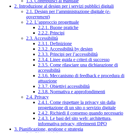
1.3. Contribuisci al manuale
2. Introduzione al design per i servizi pubblici digitali
2.1. Design per l’amministrazione digitale (
e-
government
)
2.2. L’approccio progettuale
2.2.1. Buone pratiche
2.2.2. Principi
2.3. Accessibilità
2.3.1. Definizione
2.3.2. Accessibilità by design
2.3.3. Principi per l’accessibilità
2.3.4. Linee guida e criteri di successo
2.3.5. Come rilasciare una dichiarazione di
accessibilità
2.3.6. Meccanismo di feedback e procedura di
attuazione
2.3.7. Obiettivi accessibilità
2.3.8. Normativa e approfondimenti
2.4. Privacy
2.4.1. Come rispettare la privacy sin dalla
progettazione di un sito o servizio digitale
2.4.2. Richiedi il consenso quando necessario
2.4.3. Le basi del sito web: architettura,
informativa privacy, riferimenti DPO
3. Pianificazione, gestione e strategia