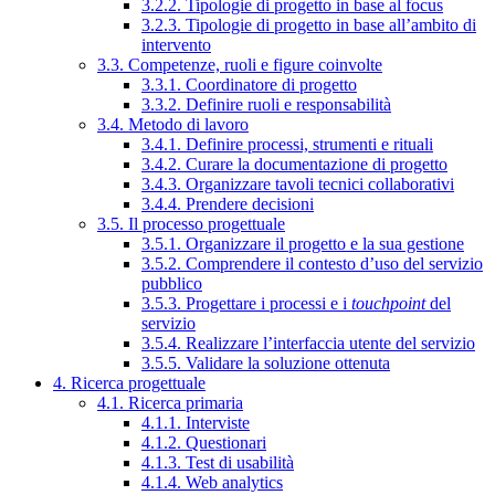
3.2.2. Tipologie di progetto in base al focus
3.2.3. Tipologie di progetto in base all’ambito di
intervento
3.3. Competenze, ruoli e figure coinvolte
3.3.1. Coordinatore di progetto
3.3.2. Definire ruoli e responsabilità
3.4. Metodo di lavoro
3.4.1. Definire processi, strumenti e rituali
3.4.2. Curare la documentazione di progetto
3.4.3. Organizzare tavoli tecnici collaborativi
3.4.4. Prendere decisioni
3.5. Il processo progettuale
3.5.1. Organizzare il progetto e la sua gestione
3.5.2. Comprendere il contesto d’uso del servizio
pubblico
3.5.3. Progettare i processi e i
touchpoint
del
servizio
3.5.4. Realizzare l’interfaccia utente del servizio
3.5.5. Validare la soluzione ottenuta
4. Ricerca progettuale
4.1. Ricerca primaria
4.1.1. Interviste
4.1.2. Questionari
4.1.3. Test di usabilità
4.1.4. Web analytics