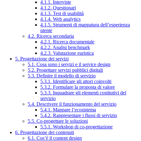
4.1.1. Interviste
4.1.2. Questionari
4.1.3. Test di usabilità
4.1.4. Web analytics
4.1.5. Strumenti di mappatura dell’esperienza
utente
4.2. Ricerca secondaria
4.2.1. Ricerca documentale
4.2.2. Analisi benchmark
4.2.3. Valutazione euristica
5. Progettazione dei servizi
5.1. Cosa sono i servizi e il service design
5.2. Progettare servizi pubblici digitali
5.3. Definire il modello di servizio
5.3.1. Identificare gli attori coinvolti
5.3.2. Formulare la proposta di valore
5.3.3. Inquadrare gli elementi costitutivi del
servizio
5.4. Descrivere il funzionamento del servizio
5.4.1. Mappare l’ecosistema
5.4.2. Rappresentare i flussi di servizio
5.5. Co-progettare le soluzioni
5.5.1. Workshop di co-progettazione
6. Progettazione dei contenuti
6.1. Cos’è il content design