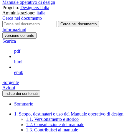
Manuale operativo di design
Progetto:
Designers Italia
Amministrazione:
italia
Cerca nel documento
Cerca nel documento
Informazioni
versione-corrente
Scarica
pdf
html
epub
Sorgente
Azioni
indice dei contenuti
Sommario
1. Scopo, destinatari e uso del Manuale operativo di design
1.1. Versionamento e storico
1.2. Consultazione del manuale
1.3. Contribuisci al manuale