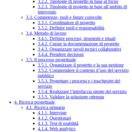
3.2.2. Tipologie di progetto in base al focus
3.2.3. Tipologie di progetto in base all’ambito di
intervento
3.3. Competenze, ruoli e figure coinvolte
3.3.1. Coordinatore di progetto
3.3.2. Definire ruoli e responsabilità
3.4. Metodo di lavoro
3.4.1. Definire processi, strumenti e rituali
3.4.2. Curare la documentazione di progetto
3.4.3. Organizzare tavoli tecnici collaborativi
3.4.4. Prendere decisioni
3.5. Il processo progettuale
3.5.1. Organizzare il progetto e la sua gestione
3.5.2. Comprendere il contesto d’uso del servizio
pubblico
3.5.3. Progettare i processi e i
touchpoint
del
servizio
3.5.4. Realizzare l’interfaccia utente del servizio
3.5.5. Validare la soluzione ottenuta
4. Ricerca progettuale
4.1. Ricerca primaria
4.1.1. Interviste
4.1.2. Questionari
4.1.3. Test di usabilità
4.1.4. Web analytics