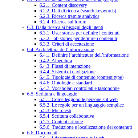
6.2.1. Content discovery
6.2.2. Dati di ricerca (search keywords)
6.2.3. Ricerca tramite analytics
6.2.4. Ricerca sui forum
6.3. Dalla ricerca ai bisogni degli utenti
6.3.1. User stories per definire i contenuti
6.3.2. Job stories per definire i contenuti
6.3.3. Criteri di accettazione
6.4. Architettura dell’informazione
6.4.1. Definire l’architettura dell’informazione
6.4.2. Alberatura
6.4.3. Flussi di interazione
6.4.4. Sistemi di navigazione
6.4.5. Tipologie di contenuto (content type)
6.4.6. Ontologie e standard
6.4.7. Vocabolari controllati e tassonomie
6.5. Scrittura e linguaggio
6.5.1. Come leggono le persone sul web
6.5.2. Le regole per un linguaggio semplice
6.5.3. Microtesti
6.5.4. Scrittura collaborativa
6.5.5. Content critique
6.5.6. Traduzione e localizzazione dei contenuti
6.6. Documenti