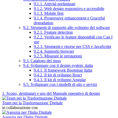
9.1.1. Attività preliminari
9.1.2. Web design responsivo e accessibile
9.1.3. Mobile first
9.1.4. Progressive enhancement e Graceful
degradation
9.2. Strumenti di supporto allo sviluppo del software
9.2.1. Feature detection
9.2.2. Verificare le feature disponibili con Can I
use
9.2.3. Strumenti e risorse per CSS e JavaScript
9.2.4. Supporto browser
9.2.5. Misurare le prestazioni
9.3. Catalogo del riuso
9.4. Sviluppare con il design system .italia
9.4.1. Il framework Bootstrap Italia
9.4.2. Il kit di sviluppo React
9.4.3. Il kit di sviluppo Angular
9.5. Sviluppare con i modelli di sito e servizi
1. Scopo, destinatari e uso del Manuale operativo di design
Team per la Trasformazione Digitale
in collaborazione con
Agenzia per l'Italia Digitale