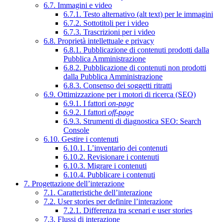
6.7. Immagini e video
6.7.1. Testo alternativo (alt text) per le immagini
6.7.2. Sottotitoli per i video
6.7.3. Trascrizioni per i video
6.8. Proprietà intellettuale e privacy
6.8.1. Pubblicazione di contenuti prodotti dalla
Pubblica Amministrazione
6.8.2. Pubblicazione di contenuti non prodotti
dalla Pubblica Amministrazione
6.8.3. Consenso dei soggetti ritratti
6.9. Ottimizzazione per i motori di ricerca (SEO)
6.9.1. I fattori
on-page
6.9.2. I fattori
off-page
6.9.3. Strumenti di diagnostica SEO: Search
Console
6.10. Gestire i contenuti
6.10.1. L’inventario dei contenuti
6.10.2. Revisionare i contenuti
6.10.3. Migrare i contenuti
6.10.4. Pubblicare i contenuti
7. Progettazione dell’interazione
7.1. Caratteristiche dell’interazione
7.2. User stories per definire l’interazione
7.2.1. Differenza tra scenari e user stories
7.3. Flussi di interazione