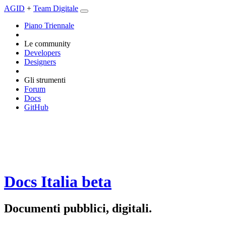
AGID
+
Team Digitale
Piano Triennale
Le community
Developers
Designers
Gli strumenti
Forum
Docs
GitHub
Docs Italia
beta
Documenti pubblici, digitali.