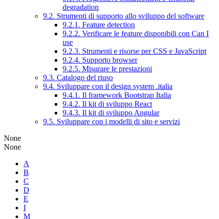
degradation
9.2. Strumenti di supporto allo sviluppo del software
9.2.1. Feature detection
9.2.2. Verificare le feature disponibili con Can I
use
9.2.3. Strumenti e risorse per CSS e JavaScript
9.2.4. Supporto browser
9.2.5. Misurare le prestazioni
9.3. Catalogo del riuso
9.4. Sviluppare con il design system .italia
9.4.1. Il framework Bootstrap Italia
9.4.2. Il kit di sviluppo React
9.4.3. Il kit di sviluppo Angular
9.5. Sviluppare con i modelli di sito e servizi
None
None
A
B
C
D
E
I
M