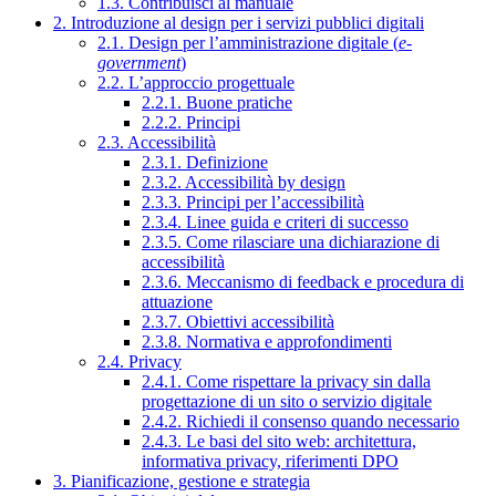
1.3. Contribuisci al manuale
2. Introduzione al design per i servizi pubblici digitali
2.1. Design per l’amministrazione digitale (
e-
government
)
2.2. L’approccio progettuale
2.2.1. Buone pratiche
2.2.2. Principi
2.3. Accessibilità
2.3.1. Definizione
2.3.2. Accessibilità by design
2.3.3. Principi per l’accessibilità
2.3.4. Linee guida e criteri di successo
2.3.5. Come rilasciare una dichiarazione di
accessibilità
2.3.6. Meccanismo di feedback e procedura di
attuazione
2.3.7. Obiettivi accessibilità
2.3.8. Normativa e approfondimenti
2.4. Privacy
2.4.1. Come rispettare la privacy sin dalla
progettazione di un sito o servizio digitale
2.4.2. Richiedi il consenso quando necessario
2.4.3. Le basi del sito web: architettura,
informativa privacy, riferimenti DPO
3. Pianificazione, gestione e strategia