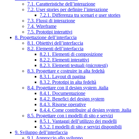
7.1. Caratteristiche dell’interazione
7.2. User stories per definire l’interazione
7.2.1. Differenza tra scenari e user stories
7.3. Flussi di interazione
7.4. Wireframe
7.5. Prototipi interattivi
8. Progettazione dell’interfaccia
8.1. Obiettivi dell’interfaccia
8.2. Elementi dell’interfaccia
8.2.1. Elementi di composizione
8.2.2. Elementi interattivi
8.2.3. Elementi testuali (microtesti)
8.3. Progettare e costruire in alta fedeltà
8.3.1. Layout di pagina
8.3.2. Prototipi in alta fedeltà
8.4. Progettare con il design system .italia
8.4.1. Documentazione
8.4.2. Benefici del design system
8.4.3. Risorse operative
8.4.4. Come contribuire al design system .italia
8.5. Progettare con i modelli di sito e servizi
8.5.1. Vantaggi dell’utilizzo dei modelli
8.5.2. I modelli di sito e servizi disponibili
9. Sviluppo dell’interfaccia
9.1. Approccio allo sviluppo