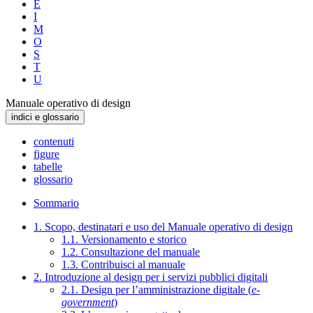
E
I
M
O
S
T
U
Manuale operativo di design
indici e glossario
contenuti
figure
tabelle
glossario
Sommario
1. Scopo, destinatari e uso del Manuale operativo di design
1.1. Versionamento e storico
1.2. Consultazione del manuale
1.3. Contribuisci al manuale
2. Introduzione al design per i servizi pubblici digitali
2.1. Design per l’amministrazione digitale (
e-
government
)