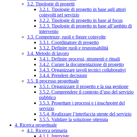
3.2. Tipologie di progetti
3.2.1. Tipologie di progetto in base agli attori
coinvolti nel servizio
3.2.2. Tipologie di progetto in base al focus
3.2.3. Tipologie di progetto in base all’ambito di
intervento
3.3. Competenze, ruoli e figure coinvolte
3.3.1. Coordinatore di progetto
3.3.2. Definire ruoli e responsabilità
3.4. Metodo di lavoro
3.4.1. Definire processi, strumenti e rituali
3.4.2. Curare la documentazione di progetto
3.4.3. Organizzare tavoli tecnici collaborativi
3.4.4. Prendere decisioni
3.5. Il processo progettuale
3.5.1. Organizzare il progetto e la sua gestione
3.5.2. Comprendere il contesto d’uso del servizio
pubblico
3.5.3. Progettare i processi e i
touchpoint
del
servizio
3.5.4. Realizzare l’interfaccia utente del servizio
3.5.5. Validare la soluzione ottenuta
4. Ricerca progettuale
4.1. Ricerca primaria
4.1.1. Interviste