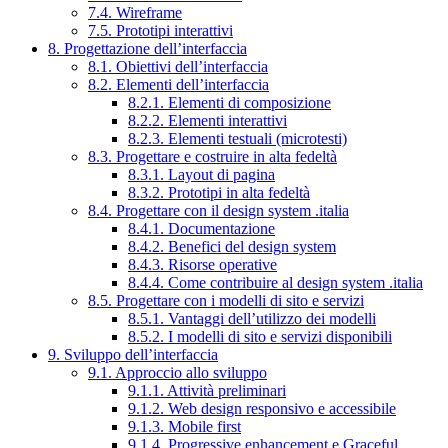
7.4. Wireframe
7.5. Prototipi interattivi
8. Progettazione dell’interfaccia
8.1. Obiettivi dell’interfaccia
8.2. Elementi dell’interfaccia
8.2.1. Elementi di composizione
8.2.2. Elementi interattivi
8.2.3. Elementi testuali (microtesti)
8.3. Progettare e costruire in alta fedeltà
8.3.1. Layout di pagina
8.3.2. Prototipi in alta fedeltà
8.4. Progettare con il design system .italia
8.4.1. Documentazione
8.4.2. Benefici del design system
8.4.3. Risorse operative
8.4.4. Come contribuire al design system .italia
8.5. Progettare con i modelli di sito e servizi
8.5.1. Vantaggi dell’utilizzo dei modelli
8.5.2. I modelli di sito e servizi disponibili
9. Sviluppo dell’interfaccia
9.1. Approccio allo sviluppo
9.1.1. Attività preliminari
9.1.2. Web design responsivo e accessibile
9.1.3. Mobile first
9.1.4. Progressive enhancement e Graceful