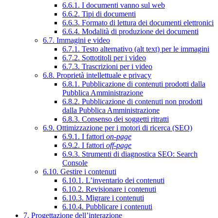
6.6.1. I documenti vanno sul web
6.6.2. Tipi di documenti
6.6.3. Formato di lettura dei documenti elettronici
6.6.4. Modalità di produzione dei documenti
6.7. Immagini e video
6.7.1. Testo alternativo (alt text) per le immagini
6.7.2. Sottotitoli per i video
6.7.3. Trascrizioni per i video
6.8. Proprietà intellettuale e privacy
6.8.1. Pubblicazione di contenuti prodotti dalla
Pubblica Amministrazione
6.8.2. Pubblicazione di contenuti non prodotti
dalla Pubblica Amministrazione
6.8.3. Consenso dei soggetti ritratti
6.9. Ottimizzazione per i motori di ricerca (SEO)
6.9.1. I fattori
on-page
6.9.2. I fattori
off-page
6.9.3. Strumenti di diagnostica SEO: Search
Console
6.10. Gestire i contenuti
6.10.1. L’inventario dei contenuti
6.10.2. Revisionare i contenuti
6.10.3. Migrare i contenuti
6.10.4. Pubblicare i contenuti
7. Progettazione dell’interazione