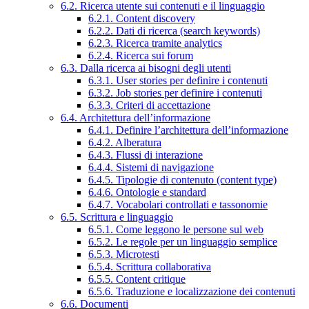
6.2. Ricerca utente sui contenuti e il linguaggio
6.2.1. Content discovery
6.2.2. Dati di ricerca (search keywords)
6.2.3. Ricerca tramite analytics
6.2.4. Ricerca sui forum
6.3. Dalla ricerca ai bisogni degli utenti
6.3.1. User stories per definire i contenuti
6.3.2. Job stories per definire i contenuti
6.3.3. Criteri di accettazione
6.4. Architettura dell’informazione
6.4.1. Definire l’architettura dell’informazione
6.4.2. Alberatura
6.4.3. Flussi di interazione
6.4.4. Sistemi di navigazione
6.4.5. Tipologie di contenuto (content type)
6.4.6. Ontologie e standard
6.4.7. Vocabolari controllati e tassonomie
6.5. Scrittura e linguaggio
6.5.1. Come leggono le persone sul web
6.5.2. Le regole per un linguaggio semplice
6.5.3. Microtesti
6.5.4. Scrittura collaborativa
6.5.5. Content critique
6.5.6. Traduzione e localizzazione dei contenuti
6.6. Documenti