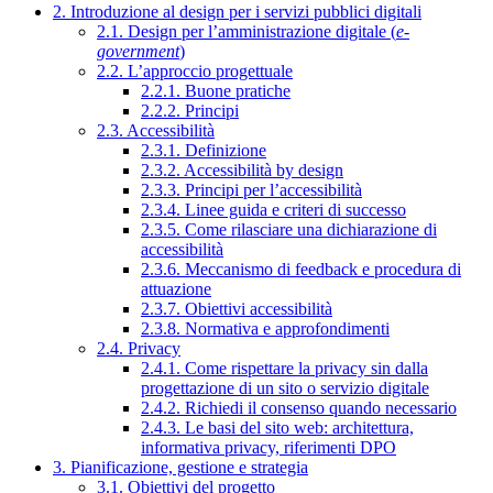
2. Introduzione al design per i servizi pubblici digitali
2.1. Design per l’amministrazione digitale (
e-
government
)
2.2. L’approccio progettuale
2.2.1. Buone pratiche
2.2.2. Principi
2.3. Accessibilità
2.3.1. Definizione
2.3.2. Accessibilità by design
2.3.3. Principi per l’accessibilità
2.3.4. Linee guida e criteri di successo
2.3.5. Come rilasciare una dichiarazione di
accessibilità
2.3.6. Meccanismo di feedback e procedura di
attuazione
2.3.7. Obiettivi accessibilità
2.3.8. Normativa e approfondimenti
2.4. Privacy
2.4.1. Come rispettare la privacy sin dalla
progettazione di un sito o servizio digitale
2.4.2. Richiedi il consenso quando necessario
2.4.3. Le basi del sito web: architettura,
informativa privacy, riferimenti DPO
3. Pianificazione, gestione e strategia
3.1. Obiettivi del progetto