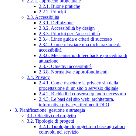
2.2. L’approccio progettuale
2.2.1. Buone pratiche
2.2.2. Principi
2.3. Accessibilità
2.3.1. Definizione
2.3.2. Accessibilità by design
2.3.3. Principi per l’accessibilità
2.3.4. Linee guida e criteri di successo
2.3.5. Come rilasciare una dichiarazione di
accessibilità
2.3.6. Meccanismo di feedback e procedura di
attuazione
2.3.7. Obiettivi accessibilità
2.3.8. Normativa e approfondimenti
2.4. Privacy
2.4.1. Come rispettare la privacy sin dalla
progettazione di un sito o servizio digitale
2.4.2. Richiedi il consenso quando necessario
2.4.3. Le basi del sito web: architettura,
informativa privacy, riferimenti DPO
3. Pianificazione, gestione e strategia
3.1. Obiettivi del progetto
3.2. Tipologie di progetti
3.2.1. Tipologie di progetto in base agli attori
coinvolti nel servizio