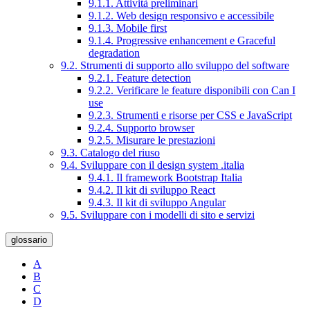
9.1.1. Attività preliminari
9.1.2. Web design responsivo e accessibile
9.1.3. Mobile first
9.1.4. Progressive enhancement e Graceful
degradation
9.2. Strumenti di supporto allo sviluppo del software
9.2.1. Feature detection
9.2.2. Verificare le feature disponibili con Can I
use
9.2.3. Strumenti e risorse per CSS e JavaScript
9.2.4. Supporto browser
9.2.5. Misurare le prestazioni
9.3. Catalogo del riuso
9.4. Sviluppare con il design system .italia
9.4.1. Il framework Bootstrap Italia
9.4.2. Il kit di sviluppo React
9.4.3. Il kit di sviluppo Angular
9.5. Sviluppare con i modelli di sito e servizi
glossario
A
B
C
D