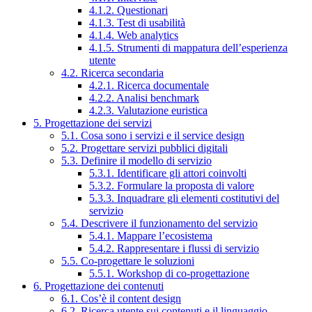
4.1.2. Questionari
4.1.3. Test di usabilità
4.1.4. Web analytics
4.1.5. Strumenti di mappatura dell’esperienza
utente
4.2. Ricerca secondaria
4.2.1. Ricerca documentale
4.2.2. Analisi benchmark
4.2.3. Valutazione euristica
5. Progettazione dei servizi
5.1. Cosa sono i servizi e il service design
5.2. Progettare servizi pubblici digitali
5.3. Definire il modello di servizio
5.3.1. Identificare gli attori coinvolti
5.3.2. Formulare la proposta di valore
5.3.3. Inquadrare gli elementi costitutivi del
servizio
5.4. Descrivere il funzionamento del servizio
5.4.1. Mappare l’ecosistema
5.4.2. Rappresentare i flussi di servizio
5.5. Co-progettare le soluzioni
5.5.1. Workshop di co-progettazione
6. Progettazione dei contenuti
6.1. Cos’è il content design
6.2. Ricerca utente sui contenuti e il linguaggio