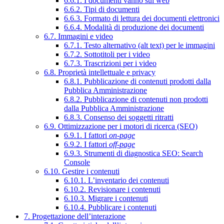
6.6.1. I documenti vanno sul web
6.6.2. Tipi di documenti
6.6.3. Formato di lettura dei documenti elettronici
6.6.4. Modalità di produzione dei documenti
6.7. Immagini e video
6.7.1. Testo alternativo (alt text) per le immagini
6.7.2. Sottotitoli per i video
6.7.3. Trascrizioni per i video
6.8. Proprietà intellettuale e privacy
6.8.1. Pubblicazione di contenuti prodotti dalla
Pubblica Amministrazione
6.8.2. Pubblicazione di contenuti non prodotti
dalla Pubblica Amministrazione
6.8.3. Consenso dei soggetti ritratti
6.9. Ottimizzazione per i motori di ricerca (SEO)
6.9.1. I fattori
on-page
6.9.2. I fattori
off-page
6.9.3. Strumenti di diagnostica SEO: Search
Console
6.10. Gestire i contenuti
6.10.1. L’inventario dei contenuti
6.10.2. Revisionare i contenuti
6.10.3. Migrare i contenuti
6.10.4. Pubblicare i contenuti
7. Progettazione dell’interazione