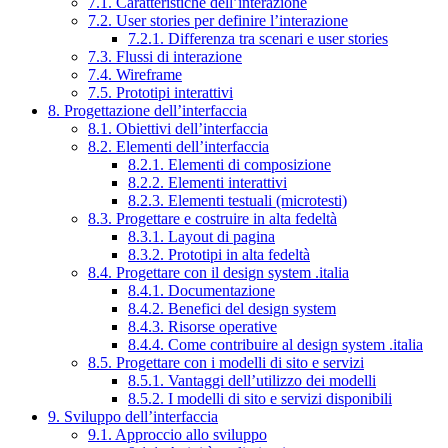
7.1. Caratteristiche dell’interazione
7.2. User stories per definire l’interazione
7.2.1. Differenza tra scenari e user stories
7.3. Flussi di interazione
7.4. Wireframe
7.5. Prototipi interattivi
8. Progettazione dell’interfaccia
8.1. Obiettivi dell’interfaccia
8.2. Elementi dell’interfaccia
8.2.1. Elementi di composizione
8.2.2. Elementi interattivi
8.2.3. Elementi testuali (microtesti)
8.3. Progettare e costruire in alta fedeltà
8.3.1. Layout di pagina
8.3.2. Prototipi in alta fedeltà
8.4. Progettare con il design system .italia
8.4.1. Documentazione
8.4.2. Benefici del design system
8.4.3. Risorse operative
8.4.4. Come contribuire al design system .italia
8.5. Progettare con i modelli di sito e servizi
8.5.1. Vantaggi dell’utilizzo dei modelli
8.5.2. I modelli di sito e servizi disponibili
9. Sviluppo dell’interfaccia
9.1. Approccio allo sviluppo