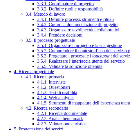
3.3.1. Coordinatore di progetto
3.3.2. Definire ruoli e responsabilità
3.4. Metodo di lavoro
3.4.1. Definire processi, strumenti e rituali
3.4.2. Curare la documentazione di progetto
3.4.3. Organizzare tavoli tecnici collaborativi
3.4.4. Prendere decisioni
3.5. Il processo progettuale
3.5.1. Organizzare il progetto e la sua gestione
3.5.2. Comprendere il contesto d’uso del servizio 
3.5.3. Progettare i processi e i
touchpoint
del servi
3.5.4. Realizzare l’interfaccia utente del servizio
3.5.5. Validare la soluzione ottenuta
4. Ricerca progettuale
4.1. Ricerca primaria
4.1.1. Interviste
4.1.2. Questionari
4.1.3. Test di usabilità
4.1.4. Web analytics
4.1.5. Strumenti di mappatura dell’esperienza uten
4.2. Ricerca secondaria
4.2.1. Ricerca documentale
4.2.2. Analisi benchmark
4.2.3. Valutazione euristica
5. Progettazione dei servizi