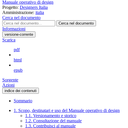
Manuale operativo di design
Progetto:
Designers Italia
Amministrazione:
italia
Cerca nel documento
Cerca nel documento
Informazioni
versione-corrente
Scarica
pdf
html
epub
Sorgente
Azioni
indice dei contenuti
Sommario
1. Scopo, destinatari e uso del Manuale operativo di design
1.1. Versionamento e storico
1.2. Consultazione del manuale
1.3. Contribuisci al manuale