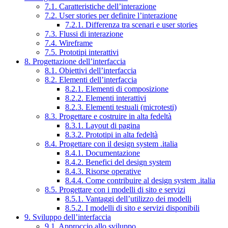
7.1. Caratteristiche dell’interazione
7.2. User stories per definire l’interazione
7.2.1. Differenza tra scenari e user stories
7.3. Flussi di interazione
7.4. Wireframe
7.5. Prototipi interattivi
8. Progettazione dell’interfaccia
8.1. Obiettivi dell’interfaccia
8.2. Elementi dell’interfaccia
8.2.1. Elementi di composizione
8.2.2. Elementi interattivi
8.2.3. Elementi testuali (microtesti)
8.3. Progettare e costruire in alta fedeltà
8.3.1. Layout di pagina
8.3.2. Prototipi in alta fedeltà
8.4. Progettare con il design system .italia
8.4.1. Documentazione
8.4.2. Benefici del design system
8.4.3. Risorse operative
8.4.4. Come contribuire al design system .italia
8.5. Progettare con i modelli di sito e servizi
8.5.1. Vantaggi dell’utilizzo dei modelli
8.5.2. I modelli di sito e servizi disponibili
9. Sviluppo dell’interfaccia
9.1. Approccio allo sviluppo