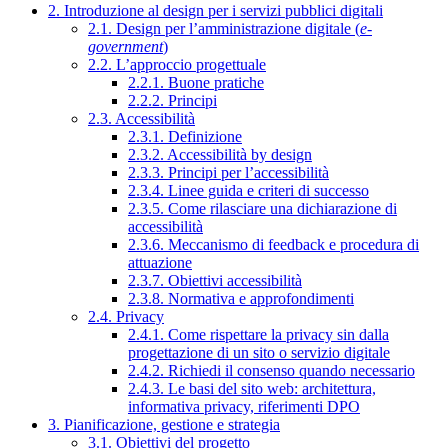
2. Introduzione al design per i servizi pubblici digitali
2.1. Design per l’amministrazione digitale (
e-
government
)
2.2. L’approccio progettuale
2.2.1. Buone pratiche
2.2.2. Principi
2.3. Accessibilità
2.3.1. Definizione
2.3.2. Accessibilità by design
2.3.3. Principi per l’accessibilità
2.3.4. Linee guida e criteri di successo
2.3.5. Come rilasciare una dichiarazione di
accessibilità
2.3.6. Meccanismo di feedback e procedura di
attuazione
2.3.7. Obiettivi accessibilità
2.3.8. Normativa e approfondimenti
2.4. Privacy
2.4.1. Come rispettare la privacy sin dalla
progettazione di un sito o servizio digitale
2.4.2. Richiedi il consenso quando necessario
2.4.3. Le basi del sito web: architettura,
informativa privacy, riferimenti DPO
3. Pianificazione, gestione e strategia
3.1. Obiettivi del progetto