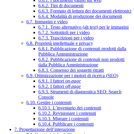
6.6.1. I documenti vanno sul web
6.6.2. Tipi di documenti
6.6.3. Formato di lettura dei documenti elettronici
6.6.4. Modalità di produzione dei documenti
6.7. Immagini e video
6.7.1. Testo alternativo (alt text) per le immagini
6.7.2. Sottotitoli per i video
6.7.3. Trascrizioni per i video
6.8. Proprietà intellettuale e privacy
6.8.1. Pubblicazione di contenuti prodotti dalla
Pubblica Amministrazione
6.8.2. Pubblicazione di contenuti non prodotti
dalla Pubblica Amministrazione
6.8.3. Consenso dei soggetti ritratti
6.9. Ottimizzazione per i motori di ricerca (SEO)
6.9.1. I fattori
on-page
6.9.2. I fattori
off-page
6.9.3. Strumenti di diagnostica SEO: Search
Console
6.10. Gestire i contenuti
6.10.1. L’inventario dei contenuti
6.10.2. Revisionare i contenuti
6.10.3. Migrare i contenuti
6.10.4. Pubblicare i contenuti
7. Progettazione dell’interazione