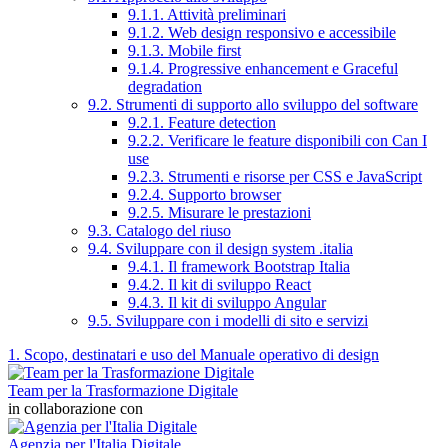
9.1.1. Attività preliminari
9.1.2. Web design responsivo e accessibile
9.1.3. Mobile first
9.1.4. Progressive enhancement e Graceful
degradation
9.2. Strumenti di supporto allo sviluppo del software
9.2.1. Feature detection
9.2.2. Verificare le feature disponibili con Can I
use
9.2.3. Strumenti e risorse per CSS e JavaScript
9.2.4. Supporto browser
9.2.5. Misurare le prestazioni
9.3. Catalogo del riuso
9.4. Sviluppare con il design system .italia
9.4.1. Il framework Bootstrap Italia
9.4.2. Il kit di sviluppo React
9.4.3. Il kit di sviluppo Angular
9.5. Sviluppare con i modelli di sito e servizi
1. Scopo, destinatari e uso del Manuale operativo di design
Team per la Trasformazione Digitale
in collaborazione con
Agenzia per l'Italia Digitale