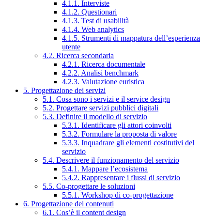
4.1.1. Interviste
4.1.2. Questionari
4.1.3. Test di usabilità
4.1.4. Web analytics
4.1.5. Strumenti di mappatura dell’esperienza
utente
4.2. Ricerca secondaria
4.2.1. Ricerca documentale
4.2.2. Analisi benchmark
4.2.3. Valutazione euristica
5. Progettazione dei servizi
5.1. Cosa sono i servizi e il service design
5.2. Progettare servizi pubblici digitali
5.3. Definire il modello di servizio
5.3.1. Identificare gli attori coinvolti
5.3.2. Formulare la proposta di valore
5.3.3. Inquadrare gli elementi costitutivi del
servizio
5.4. Descrivere il funzionamento del servizio
5.4.1. Mappare l’ecosistema
5.4.2. Rappresentare i flussi di servizio
5.5. Co-progettare le soluzioni
5.5.1. Workshop di co-progettazione
6. Progettazione dei contenuti
6.1. Cos’è il content design