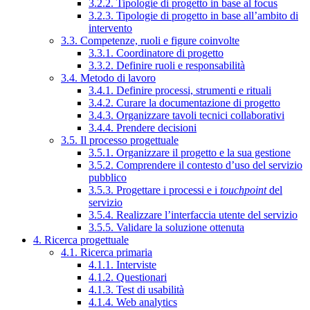
3.2.2. Tipologie di progetto in base al focus
3.2.3. Tipologie di progetto in base all’ambito di
intervento
3.3. Competenze, ruoli e figure coinvolte
3.3.1. Coordinatore di progetto
3.3.2. Definire ruoli e responsabilità
3.4. Metodo di lavoro
3.4.1. Definire processi, strumenti e rituali
3.4.2. Curare la documentazione di progetto
3.4.3. Organizzare tavoli tecnici collaborativi
3.4.4. Prendere decisioni
3.5. Il processo progettuale
3.5.1. Organizzare il progetto e la sua gestione
3.5.2. Comprendere il contesto d’uso del servizio
pubblico
3.5.3. Progettare i processi e i
touchpoint
del
servizio
3.5.4. Realizzare l’interfaccia utente del servizio
3.5.5. Validare la soluzione ottenuta
4. Ricerca progettuale
4.1. Ricerca primaria
4.1.1. Interviste
4.1.2. Questionari
4.1.3. Test di usabilità
4.1.4. Web analytics