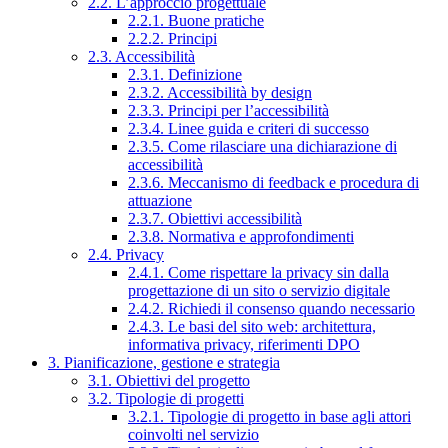
2.2. L’approccio progettuale
2.2.1. Buone pratiche
2.2.2. Principi
2.3. Accessibilità
2.3.1. Definizione
2.3.2. Accessibilità by design
2.3.3. Principi per l’accessibilità
2.3.4. Linee guida e criteri di successo
2.3.5. Come rilasciare una dichiarazione di
accessibilità
2.3.6. Meccanismo di feedback e procedura di
attuazione
2.3.7. Obiettivi accessibilità
2.3.8. Normativa e approfondimenti
2.4. Privacy
2.4.1. Come rispettare la privacy sin dalla
progettazione di un sito o servizio digitale
2.4.2. Richiedi il consenso quando necessario
2.4.3. Le basi del sito web: architettura,
informativa privacy, riferimenti DPO
3. Pianificazione, gestione e strategia
3.1. Obiettivi del progetto
3.2. Tipologie di progetti
3.2.1. Tipologie di progetto in base agli attori
coinvolti nel servizio