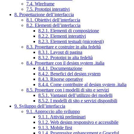
7.4. Wireframe
7.5. Prototipi interattivi
8. Progettazione dell’interfaccia
8.1. Obiettivi dell’interfaccia
8.2. Elementi dell’interfaccia
8.2.1. Elementi di composizione
8.2.2. Elementi interattivi
8.2.3. Elementi testuali (microtesti)
8.3. Progettare e costruire in alta fedeltà
8.3.1. Layout di pagina
8.3.2. Prototipi in alta fedeltà
8.4. Progettare con il design system .italia
8.4.1. Documentazione
8.4.2. Benefici del design system
8.4.3. Risorse operative
8.4.4. Come contribuire al design system .italia
8.5. Progettare con i modelli di sito e servizi
8.5.1. Vantaggi dell’utilizzo dei modelli
8.5.2. I modelli di sito e servizi disponibili
9. Sviluppo dell’interfaccia
9.1. Approccio allo sviluppo
9.1.1. Attività preliminari
9.1.2. Web design responsivo e accessibile
9.1.3. Mobile first
9.1.4. Progressive enhancement e Graceful