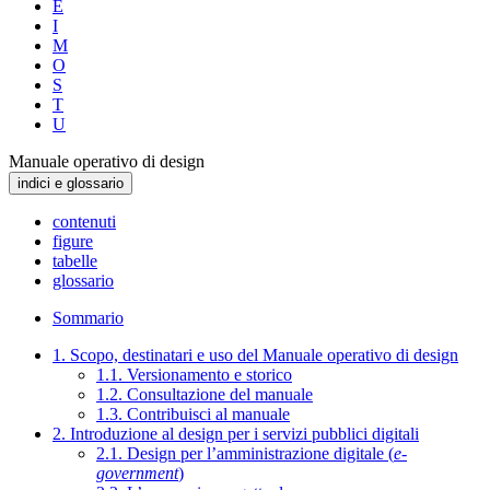
E
I
M
O
S
T
U
Manuale operativo di design
indici e glossario
contenuti
figure
tabelle
glossario
Sommario
1. Scopo, destinatari e uso del Manuale operativo di design
1.1. Versionamento e storico
1.2. Consultazione del manuale
1.3. Contribuisci al manuale
2. Introduzione al design per i servizi pubblici digitali
2.1. Design per l’amministrazione digitale (
e-
government
)