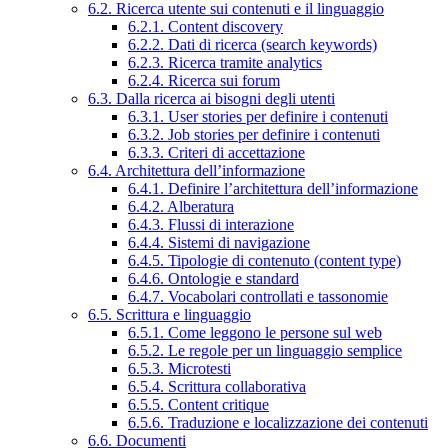
6.2. Ricerca utente sui contenuti e il linguaggio
6.2.1. Content discovery
6.2.2. Dati di ricerca (search keywords)
6.2.3. Ricerca tramite analytics
6.2.4. Ricerca sui forum
6.3. Dalla ricerca ai bisogni degli utenti
6.3.1. User stories per definire i contenuti
6.3.2. Job stories per definire i contenuti
6.3.3. Criteri di accettazione
6.4. Architettura dell’informazione
6.4.1. Definire l’architettura dell’informazione
6.4.2. Alberatura
6.4.3. Flussi di interazione
6.4.4. Sistemi di navigazione
6.4.5. Tipologie di contenuto (content type)
6.4.6. Ontologie e standard
6.4.7. Vocabolari controllati e tassonomie
6.5. Scrittura e linguaggio
6.5.1. Come leggono le persone sul web
6.5.2. Le regole per un linguaggio semplice
6.5.3. Microtesti
6.5.4. Scrittura collaborativa
6.5.5. Content critique
6.5.6. Traduzione e localizzazione dei contenuti
6.6. Documenti