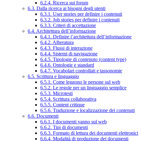
6.2.4. Ricerca sui forum
6.3. Dalla ricerca ai bisogni degli utenti
6.3.1. User stories per definire i contenuti
6.3.2. Job stories per definire i contenuti
6.3.3. Criteri di accettazione
6.4. Architettura dell’informazione
6.4.1. Definire l’architettura dell’informazione
6.4.2. Alberatura
6.4.3. Flussi di interazione
6.4.4. Sistemi di navigazione
6.4.5. Tipologie di contenuto (content type)
6.4.6. Ontologie e standard
6.4.7. Vocabolari controllati e tassonomie
6.5. Scrittura e linguaggio
6.5.1. Come leggono le persone sul web
6.5.2. Le regole per un linguaggio semplice
6.5.3. Microtesti
6.5.4. Scrittura collaborativa
6.5.5. Content critique
6.5.6. Traduzione e localizzazione dei contenuti
6.6. Documenti
6.6.1. I documenti vanno sul web
6.6.2. Tipi di documenti
6.6.3. Formato di lettura dei documenti elettronici
6.6.4. Modalità di produzione dei documenti