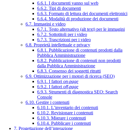
6.6.1. I documenti vanno sul web
6.6.2. Tipi di documenti
6.6.3. Formato di lettura dei documenti elettronici
6.6.4. Modalità di produzione dei documenti
6.7. Immagini e video
6.7.1. Testo alternativo (alt text) per le immagini
6.7.2. Sottotitoli per i video
6.7.3. Trascrizioni per i video
6.8. Proprietà intellettuale e privacy
6.8.1. Pubblicazione di contenuti prodotti dalla
Pubblica Amministrazione
6.8.2. Pubblicazione di contenuti non prodotti
dalla Pubblica Amministrazione
6.8.3. Consenso dei soggetti ritratti
6.9. Ottimizzazione per i motori di ricerca (SEO)
6.9.1. I fattori
on-page
6.9.2. I fattori
off-page
6.9.3. Strumenti di diagnostica SEO: Search
Console
6.10. Gestire i contenuti
6.10.1. L’inventario dei contenuti
6.10.2. Revisionare i contenuti
6.10.3. Migrare i contenuti
6.10.4. Pubblicare i contenuti
7. Progettazione dell’interazione