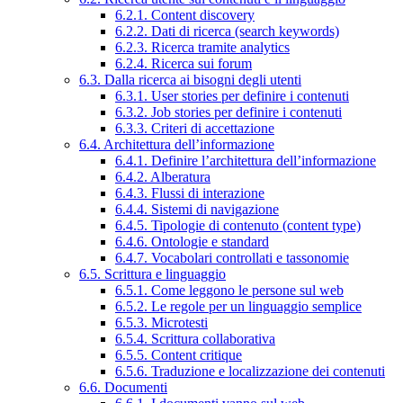
6.2.1. Content discovery
6.2.2. Dati di ricerca (search keywords)
6.2.3. Ricerca tramite analytics
6.2.4. Ricerca sui forum
6.3. Dalla ricerca ai bisogni degli utenti
6.3.1. User stories per definire i contenuti
6.3.2. Job stories per definire i contenuti
6.3.3. Criteri di accettazione
6.4. Architettura dell’informazione
6.4.1. Definire l’architettura dell’informazione
6.4.2. Alberatura
6.4.3. Flussi di interazione
6.4.4. Sistemi di navigazione
6.4.5. Tipologie di contenuto (content type)
6.4.6. Ontologie e standard
6.4.7. Vocabolari controllati e tassonomie
6.5. Scrittura e linguaggio
6.5.1. Come leggono le persone sul web
6.5.2. Le regole per un linguaggio semplice
6.5.3. Microtesti
6.5.4. Scrittura collaborativa
6.5.5. Content critique
6.5.6. Traduzione e localizzazione dei contenuti
6.6. Documenti