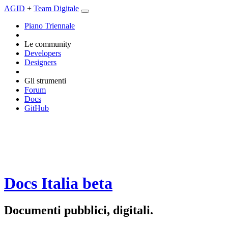
AGID
+
Team Digitale
Piano Triennale
Le community
Developers
Designers
Gli strumenti
Forum
Docs
GitHub
Docs Italia
beta
Documenti pubblici, digitali.