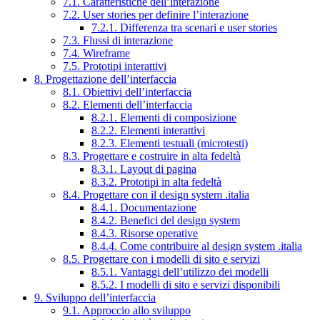
7.1. Caratteristiche dell’interazione
7.2. User stories per definire l’interazione
7.2.1. Differenza tra scenari e user stories
7.3. Flussi di interazione
7.4. Wireframe
7.5. Prototipi interattivi
8. Progettazione dell’interfaccia
8.1. Obiettivi dell’interfaccia
8.2. Elementi dell’interfaccia
8.2.1. Elementi di composizione
8.2.2. Elementi interattivi
8.2.3. Elementi testuali (microtesti)
8.3. Progettare e costruire in alta fedeltà
8.3.1. Layout di pagina
8.3.2. Prototipi in alta fedeltà
8.4. Progettare con il design system .italia
8.4.1. Documentazione
8.4.2. Benefici del design system
8.4.3. Risorse operative
8.4.4. Come contribuire al design system .italia
8.5. Progettare con i modelli di sito e servizi
8.5.1. Vantaggi dell’utilizzo dei modelli
8.5.2. I modelli di sito e servizi disponibili
9. Sviluppo dell’interfaccia
9.1. Approccio allo sviluppo