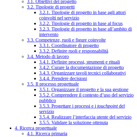
3.1. Obiettivi del progetto
3.2. Tipologie di progetti
3.2.1. Tipologie di progetto in base agli attori
coinvolti nel servizio
3.2.2. Tipologie di progetto in base al focus
3.2.3. Tipologie di progetto in base all’ambito di
intervento
3.3. Competenze, ruoli e figure coinvolte
3.3.1. Coordinatore di progetto
3.3.2. Definire ruoli e responsabilità
3.4. Metodo di lavoro
3.4.1. Definire processi, strumenti e rituali
3.4.2. Curare la documentazione di progetto
3.4.3. Organizzare tavoli tecnici collaborativi
3.4.4. Prendere decisioni
3.5. Il processo progettuale
3.5.1. Organizzare il progetto e la sua gestione
3.5.2. Comprendere il contesto d’uso del servizio
pubblico
3.5.3. Progettare i processi e i
touchpoint
del
servizio
3.5.4. Realizzare l’interfaccia utente del servizio
3.5.5. Validare la soluzione ottenuta
4. Ricerca progettuale
4.1. Ricerca primaria