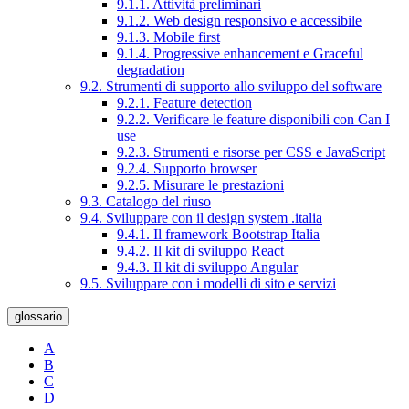
9.1.1. Attività preliminari
9.1.2. Web design responsivo e accessibile
9.1.3. Mobile first
9.1.4. Progressive enhancement e Graceful
degradation
9.2. Strumenti di supporto allo sviluppo del software
9.2.1. Feature detection
9.2.2. Verificare le feature disponibili con Can I
use
9.2.3. Strumenti e risorse per CSS e JavaScript
9.2.4. Supporto browser
9.2.5. Misurare le prestazioni
9.3. Catalogo del riuso
9.4. Sviluppare con il design system .italia
9.4.1. Il framework Bootstrap Italia
9.4.2. Il kit di sviluppo React
9.4.3. Il kit di sviluppo Angular
9.5. Sviluppare con i modelli di sito e servizi
glossario
A
B
C
D