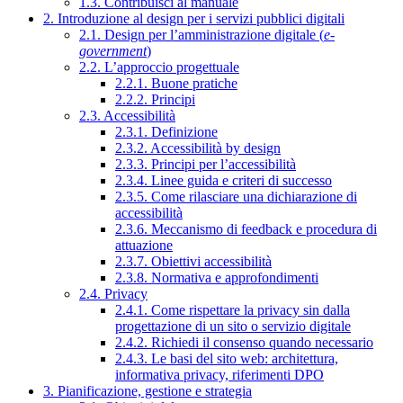
1.3. Contribuisci al manuale
2. Introduzione al design per i servizi pubblici digitali
2.1. Design per l’amministrazione digitale (
e-
government
)
2.2. L’approccio progettuale
2.2.1. Buone pratiche
2.2.2. Principi
2.3. Accessibilità
2.3.1. Definizione
2.3.2. Accessibilità by design
2.3.3. Principi per l’accessibilità
2.3.4. Linee guida e criteri di successo
2.3.5. Come rilasciare una dichiarazione di
accessibilità
2.3.6. Meccanismo di feedback e procedura di
attuazione
2.3.7. Obiettivi accessibilità
2.3.8. Normativa e approfondimenti
2.4. Privacy
2.4.1. Come rispettare la privacy sin dalla
progettazione di un sito o servizio digitale
2.4.2. Richiedi il consenso quando necessario
2.4.3. Le basi del sito web: architettura,
informativa privacy, riferimenti DPO
3. Pianificazione, gestione e strategia