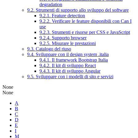
degradation
9.2. Strumenti di supporto allo sviluppo del software
9.2.1. Feature detection
9.2.2. Verificare le feature disponibili con Can I
use
9.2.3. Strumenti e risorse per CSS e JavaScript
9.2.4. Supporto browser
9.2.5. Misurare le prestazioni
9.3. Catalogo del riuso
9.4. Sviluppare con il design system .italia
9.4.1. Il framework Bootstrap Italia
9.4.2. Il kit di sviluppo React
9.4.3. Il kit di sviluppo Angular
9.5. Sviluppare con i modelli di sito e servizi
None
None
A
B
C
D
E
I
M