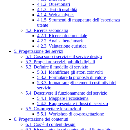
4.1.2. Questionari
4.1.3. Test di usabilità
4.1.4. Web analytics
4.1.5. Strumenti di mappatura dell’esperienza
utente
4.2. Ricerca secondaria
4.2.1. Ricerca documentale
4.2.2. Analisi benchmark
4.2.3. Valutazione euristica
5. Progettazione dei servizi
5.1. Cosa sono i servizi e il service design
5.2. Progettare servizi pubblici digitali
5.3. Definire il modello di servizio
5.3.1. Identificare gli attori coinvolti
5.3.2. Formulare la proposta di valore
5.3.3. Inquadrare gli elementi costitutivi del
servizio
5.4. Descrivere il funzionamento del servizio
5.4.1. Mappare l’ecosistema
5.4.2. Rappresentare i flussi di servizio
5.5. Co-progettare le soluzioni
5.5.1. Workshop di co-progettazione
6. Progettazione dei contenuti
6.1. Cos’è il content design
6.2. Ricerca utente sui contenuti e il linguaggio