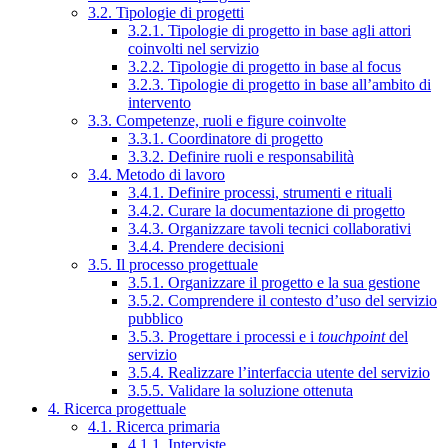
3.2. Tipologie di progetti
3.2.1. Tipologie di progetto in base agli attori
coinvolti nel servizio
3.2.2. Tipologie di progetto in base al focus
3.2.3. Tipologie di progetto in base all’ambito di
intervento
3.3. Competenze, ruoli e figure coinvolte
3.3.1. Coordinatore di progetto
3.3.2. Definire ruoli e responsabilità
3.4. Metodo di lavoro
3.4.1. Definire processi, strumenti e rituali
3.4.2. Curare la documentazione di progetto
3.4.3. Organizzare tavoli tecnici collaborativi
3.4.4. Prendere decisioni
3.5. Il processo progettuale
3.5.1. Organizzare il progetto e la sua gestione
3.5.2. Comprendere il contesto d’uso del servizio
pubblico
3.5.3. Progettare i processi e i
touchpoint
del
servizio
3.5.4. Realizzare l’interfaccia utente del servizio
3.5.5. Validare la soluzione ottenuta
4. Ricerca progettuale
4.1. Ricerca primaria
4.1.1. Interviste