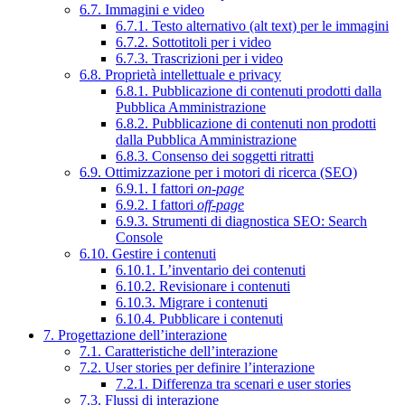
6.7. Immagini e video
6.7.1. Testo alternativo (alt text) per le immagini
6.7.2. Sottotitoli per i video
6.7.3. Trascrizioni per i video
6.8. Proprietà intellettuale e privacy
6.8.1. Pubblicazione di contenuti prodotti dalla
Pubblica Amministrazione
6.8.2. Pubblicazione di contenuti non prodotti
dalla Pubblica Amministrazione
6.8.3. Consenso dei soggetti ritratti
6.9. Ottimizzazione per i motori di ricerca (SEO)
6.9.1. I fattori
on-page
6.9.2. I fattori
off-page
6.9.3. Strumenti di diagnostica SEO: Search
Console
6.10. Gestire i contenuti
6.10.1. L’inventario dei contenuti
6.10.2. Revisionare i contenuti
6.10.3. Migrare i contenuti
6.10.4. Pubblicare i contenuti
7. Progettazione dell’interazione
7.1. Caratteristiche dell’interazione
7.2. User stories per definire l’interazione
7.2.1. Differenza tra scenari e user stories
7.3. Flussi di interazione