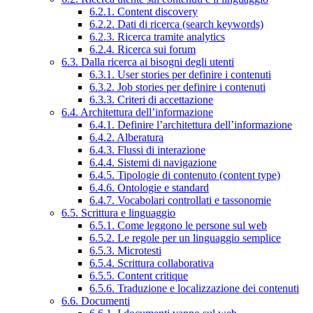
6.2.1. Content discovery
6.2.2. Dati di ricerca (search keywords)
6.2.3. Ricerca tramite analytics
6.2.4. Ricerca sui forum
6.3. Dalla ricerca ai bisogni degli utenti
6.3.1. User stories per definire i contenuti
6.3.2. Job stories per definire i contenuti
6.3.3. Criteri di accettazione
6.4. Architettura dell’informazione
6.4.1. Definire l’architettura dell’informazione
6.4.2. Alberatura
6.4.3. Flussi di interazione
6.4.4. Sistemi di navigazione
6.4.5. Tipologie di contenuto (content type)
6.4.6. Ontologie e standard
6.4.7. Vocabolari controllati e tassonomie
6.5. Scrittura e linguaggio
6.5.1. Come leggono le persone sul web
6.5.2. Le regole per un linguaggio semplice
6.5.3. Microtesti
6.5.4. Scrittura collaborativa
6.5.5. Content critique
6.5.6. Traduzione e localizzazione dei contenuti
6.6. Documenti