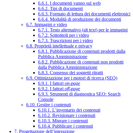
6.6.1. I documenti vanno sul web
6.6.2. Tipi di documenti
6.6.3. Formato di lettura dei documenti elettronici
6.6.4. Modalità di produzione dei documenti
6.7. Immagini e video
6.7.1. Testo alternativo (alt text) per le immagini
6.7.2. Sottotitoli per i video
6.7.3. Trascrizioni per i video
6.8. Proprietà intellettuale e privacy
6.8.1. Pubblicazione di contenuti prodotti dalla
Pubblica Amministrazione
6.8.2. Pubblicazione di contenuti non prodotti
dalla Pubblica Amministrazione
6.8.3. Consenso dei soggetti ritratti
6.9. Ottimizzazione per i motori di ricerca (SEO)
6.9.1. I fattori
on-page
6.9.2. I fattori
off-page
6.9.3. Strumenti di diagnostica SEO: Search
Console
6.10. Gestire i contenuti
6.10.1. L’inventario dei contenuti
6.10.2. Revisionare i contenuti
6.10.3. Migrare i contenuti
6.10.4. Pubblicare i contenuti
7. Progettazione dell’interazione