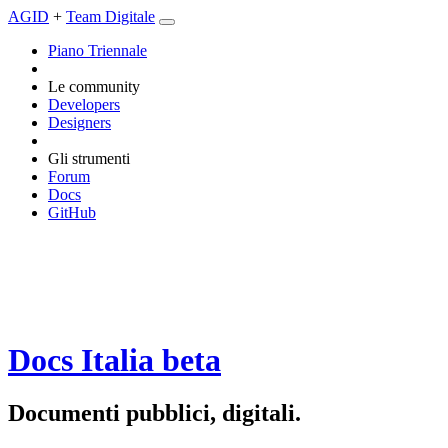
AGID
+
Team Digitale
Piano Triennale
Le community
Developers
Designers
Gli strumenti
Forum
Docs
GitHub
Docs Italia
beta
Documenti pubblici, digitali.