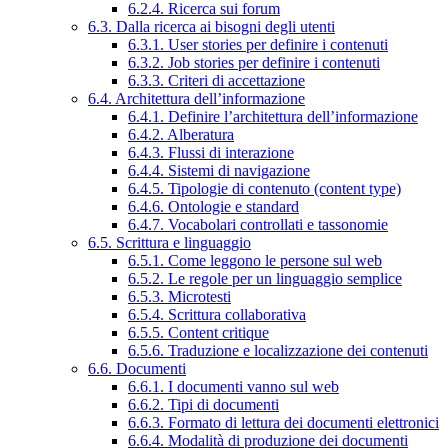
6.2.4. Ricerca sui forum
6.3. Dalla ricerca ai bisogni degli utenti
6.3.1. User stories per definire i contenuti
6.3.2. Job stories per definire i contenuti
6.3.3. Criteri di accettazione
6.4. Architettura dell’informazione
6.4.1. Definire l’architettura dell’informazione
6.4.2. Alberatura
6.4.3. Flussi di interazione
6.4.4. Sistemi di navigazione
6.4.5. Tipologie di contenuto (content type)
6.4.6. Ontologie e standard
6.4.7. Vocabolari controllati e tassonomie
6.5. Scrittura e linguaggio
6.5.1. Come leggono le persone sul web
6.5.2. Le regole per un linguaggio semplice
6.5.3. Microtesti
6.5.4. Scrittura collaborativa
6.5.5. Content critique
6.5.6. Traduzione e localizzazione dei contenuti
6.6. Documenti
6.6.1. I documenti vanno sul web
6.6.2. Tipi di documenti
6.6.3. Formato di lettura dei documenti elettronici
6.6.4. Modalità di produzione dei documenti