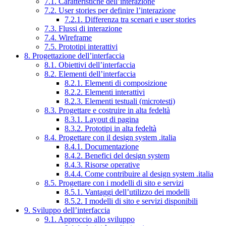
7.1. Caratteristiche dell’interazione
7.2. User stories per definire l’interazione
7.2.1. Differenza tra scenari e user stories
7.3. Flussi di interazione
7.4. Wireframe
7.5. Prototipi interattivi
8. Progettazione dell’interfaccia
8.1. Obiettivi dell’interfaccia
8.2. Elementi dell’interfaccia
8.2.1. Elementi di composizione
8.2.2. Elementi interattivi
8.2.3. Elementi testuali (microtesti)
8.3. Progettare e costruire in alta fedeltà
8.3.1. Layout di pagina
8.3.2. Prototipi in alta fedeltà
8.4. Progettare con il design system .italia
8.4.1. Documentazione
8.4.2. Benefici del design system
8.4.3. Risorse operative
8.4.4. Come contribuire al design system .italia
8.5. Progettare con i modelli di sito e servizi
8.5.1. Vantaggi dell’utilizzo dei modelli
8.5.2. I modelli di sito e servizi disponibili
9. Sviluppo dell’interfaccia
9.1. Approccio allo sviluppo