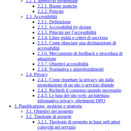
2.2. L’approccio progettuale
2.2.1. Buone pratiche
2.2.2. Principi
2.3. Accessibilità
2.3.1. Definizione
2.3.2. Accessibilità by design
2.3.3. Principi per l’accessibilità
2.3.4. Linee guida e criteri di successo
2.3.5. Come rilasciare una dichiarazione di
accessibilità
2.3.6. Meccanismo di feedback e procedura di
attuazione
2.3.7. Obiettivi accessibilità
2.3.8. Normativa e approfondimenti
2.4. Privacy
2.4.1. Come rispettare la privacy sin dalla
progettazione di un sito o servizio digitale
2.4.2. Richiedi il consenso quando necessario
2.4.3. Le basi del sito web: architettura,
informativa privacy, riferimenti DPO
3. Pianificazione, gestione e strategia
3.1. Obiettivi del progetto
3.2. Tipologie di progetti
3.2.1. Tipologie di progetto in base agli attori
coinvolti nel servizio