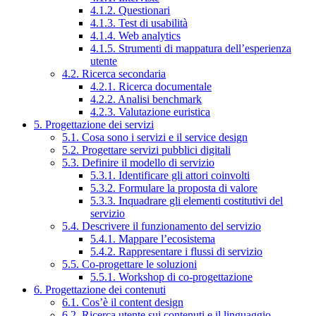
4.1.2. Questionari
4.1.3. Test di usabilità
4.1.4. Web analytics
4.1.5. Strumenti di mappatura dell’esperienza
utente
4.2. Ricerca secondaria
4.2.1. Ricerca documentale
4.2.2. Analisi benchmark
4.2.3. Valutazione euristica
5. Progettazione dei servizi
5.1. Cosa sono i servizi e il service design
5.2. Progettare servizi pubblici digitali
5.3. Definire il modello di servizio
5.3.1. Identificare gli attori coinvolti
5.3.2. Formulare la proposta di valore
5.3.3. Inquadrare gli elementi costitutivi del
servizio
5.4. Descrivere il funzionamento del servizio
5.4.1. Mappare l’ecosistema
5.4.2. Rappresentare i flussi di servizio
5.5. Co-progettare le soluzioni
5.5.1. Workshop di co-progettazione
6. Progettazione dei contenuti
6.1. Cos’è il content design
6.2. Ricerca utente sui contenuti e il linguaggio