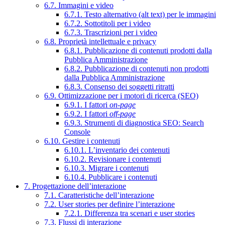
6.7. Immagini e video
6.7.1. Testo alternativo (alt text) per le immagini
6.7.2. Sottotitoli per i video
6.7.3. Trascrizioni per i video
6.8. Proprietà intellettuale e privacy
6.8.1. Pubblicazione di contenuti prodotti dalla
Pubblica Amministrazione
6.8.2. Pubblicazione di contenuti non prodotti
dalla Pubblica Amministrazione
6.8.3. Consenso dei soggetti ritratti
6.9. Ottimizzazione per i motori di ricerca (SEO)
6.9.1. I fattori
on-page
6.9.2. I fattori
off-page
6.9.3. Strumenti di diagnostica SEO: Search
Console
6.10. Gestire i contenuti
6.10.1. L’inventario dei contenuti
6.10.2. Revisionare i contenuti
6.10.3. Migrare i contenuti
6.10.4. Pubblicare i contenuti
7. Progettazione dell’interazione
7.1. Caratteristiche dell’interazione
7.2. User stories per definire l’interazione
7.2.1. Differenza tra scenari e user stories
7.3. Flussi di interazione