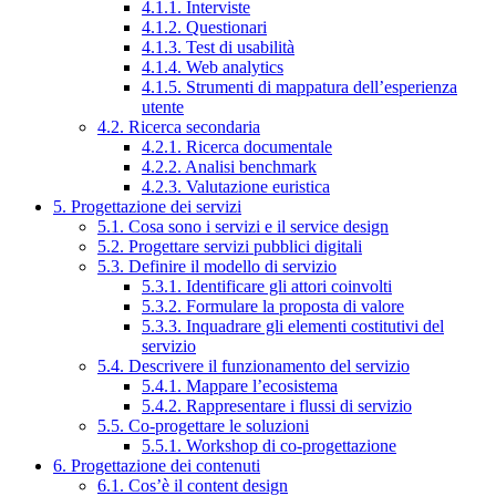
4.1.1. Interviste
4.1.2. Questionari
4.1.3. Test di usabilità
4.1.4. Web analytics
4.1.5. Strumenti di mappatura dell’esperienza
utente
4.2. Ricerca secondaria
4.2.1. Ricerca documentale
4.2.2. Analisi benchmark
4.2.3. Valutazione euristica
5. Progettazione dei servizi
5.1. Cosa sono i servizi e il service design
5.2. Progettare servizi pubblici digitali
5.3. Definire il modello di servizio
5.3.1. Identificare gli attori coinvolti
5.3.2. Formulare la proposta di valore
5.3.3. Inquadrare gli elementi costitutivi del
servizio
5.4. Descrivere il funzionamento del servizio
5.4.1. Mappare l’ecosistema
5.4.2. Rappresentare i flussi di servizio
5.5. Co-progettare le soluzioni
5.5.1. Workshop di co-progettazione
6. Progettazione dei contenuti
6.1. Cos’è il content design