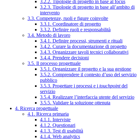
3.2.2. Tipologie di progetto in base al focus
3.2.3. Tipologie di progetto in base all’ambito di
intervento
3.3. Competenze, ruoli e figure coinvolte
3.3.1. Coordinatore di progetto
3.3.2. Definire ruoli e responsabilità
3.4. Metodo di lavoro
3.4.1. Definire processi, strumenti e rituali
3.4.2. Curare la documentazione di progetto
3.4.3. Organizzare tavoli tecnici collaborativi
3.4.4. Prendere decisioni
3.5. Il processo progettuale
3.5.1. Organizzare il progetto e la sua gestione
3.5.2. Comprendere il contesto d’uso del servizio
pubblico
3.5.3. Progettare i processi e i
touchpoint
del
servizio
3.5.4. Realizzare l’interfaccia utente del servizio
3.5.5. Validare la soluzione ottenuta
4. Ricerca progettuale
4.1. Ricerca primaria
4.1.1. Interviste
4.1.2. Questionari
4.1.3. Test di usabilità
4.1.4. Web analytics