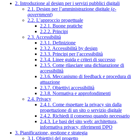
2. Introduzione al design per i servizi pubblici digitali
2.1. Design per l’amministrazione digitale (
e-
government
)
2.2. L’approccio progettuale
2.2.1. Buone pratiche
2.2.2. Principi
2.3. Accessibilità
2.3.1. Definizione
2.3.2. Accessibilità by design
2.3.3. Principi per l’accessibilità
2.3.4. Linee guida e criteri di successo
2.3.5. Come rilasciare una dichiarazione di
accessibilità
2.3.6. Meccanismo di feedback e procedura di
attuazione
2.3.7. Obiettivi accessibilità
2.3.8. Normativa e approfondimenti
2.4. Privacy
2.4.1. Come rispettare la privacy sin dalla
progettazione di un sito o servizio digitale
2.4.2. Richiedi il consenso quando necessario
2.4.3. Le basi del sito web: architettura,
informativa privacy, riferimenti DPO
3. Pianificazione, gestione e strategia
3.1. Obiettivi del progetto