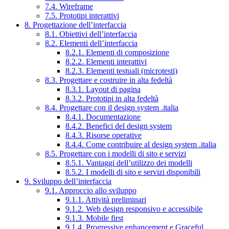
7.4. Wireframe
7.5. Prototipi interattivi
8. Progettazione dell’interfaccia
8.1. Obiettivi dell’interfaccia
8.2. Elementi dell’interfaccia
8.2.1. Elementi di composizione
8.2.2. Elementi interattivi
8.2.3. Elementi testuali (microtesti)
8.3. Progettare e costruire in alta fedeltà
8.3.1. Layout di pagina
8.3.2. Prototipi in alta fedeltà
8.4. Progettare con il design system .italia
8.4.1. Documentazione
8.4.2. Benefici del design system
8.4.3. Risorse operative
8.4.4. Come contribuire al design system .italia
8.5. Progettare con i modelli di sito e servizi
8.5.1. Vantaggi dell’utilizzo dei modelli
8.5.2. I modelli di sito e servizi disponibili
9. Sviluppo dell’interfaccia
9.1. Approccio allo sviluppo
9.1.1. Attività preliminari
9.1.2. Web design responsivo e accessibile
9.1.3. Mobile first
9.1.4. Progressive enhancement e Graceful