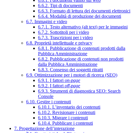
6.6.1. I documenti vanno sul web
6.6.2. Tipi di documenti
6.6.3. Formato di lettura dei documenti elettronici
6.6.4. Modalità di produzione dei documenti
6.7. Immagini e video
6.7.1. Testo alternativo (alt text) per le immagini
6.7.2. Sottotitoli per i video
6.7.3. Trascrizioni per i video
6.8. Proprietà intellettuale e privacy
6.8.1. Pubblicazione di contenuti prodotti dalla
Pubblica Amministrazione
6.8.2. Pubblicazione di contenuti non prodotti
dalla Pubblica Amministrazione
6.8.3. Consenso dei soggetti ritratti
6.9. Ottimizzazione per i motori di ricerca (SEO)
6.9.1. I fattori
on-page
6.9.2. I fattori
off-page
6.9.3. Strumenti di diagnostica SEO: Search
Console
6.10. Gestire i contenuti
6.10.1. L’inventario dei contenuti
6.10.2. Revisionare i contenuti
6.10.3. Migrare i contenuti
6.10.4. Pubblicare i contenuti
7. Progettazione dell’interazione