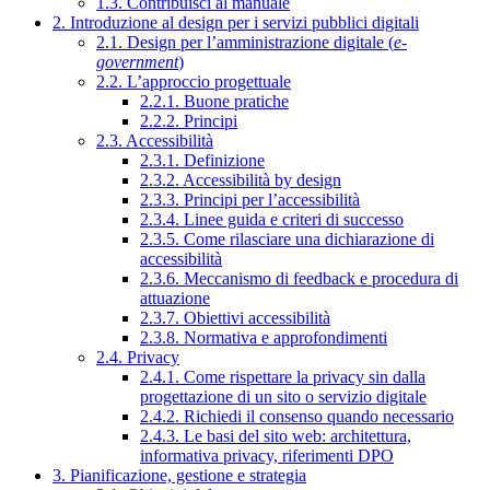
1.3. Contribuisci al manuale
2. Introduzione al design per i servizi pubblici digitali
2.1. Design per l’amministrazione digitale (
e-
government
)
2.2. L’approccio progettuale
2.2.1. Buone pratiche
2.2.2. Principi
2.3. Accessibilità
2.3.1. Definizione
2.3.2. Accessibilità by design
2.3.3. Principi per l’accessibilità
2.3.4. Linee guida e criteri di successo
2.3.5. Come rilasciare una dichiarazione di
accessibilità
2.3.6. Meccanismo di feedback e procedura di
attuazione
2.3.7. Obiettivi accessibilità
2.3.8. Normativa e approfondimenti
2.4. Privacy
2.4.1. Come rispettare la privacy sin dalla
progettazione di un sito o servizio digitale
2.4.2. Richiedi il consenso quando necessario
2.4.3. Le basi del sito web: architettura,
informativa privacy, riferimenti DPO
3. Pianificazione, gestione e strategia