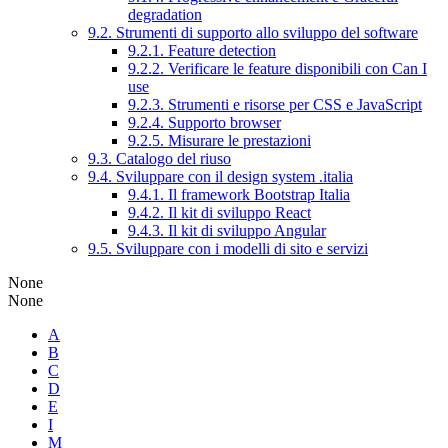
degradation
9.2. Strumenti di supporto allo sviluppo del software
9.2.1. Feature detection
9.2.2. Verificare le feature disponibili con Can I
use
9.2.3. Strumenti e risorse per CSS e JavaScript
9.2.4. Supporto browser
9.2.5. Misurare le prestazioni
9.3. Catalogo del riuso
9.4. Sviluppare con il design system .italia
9.4.1. Il framework Bootstrap Italia
9.4.2. Il kit di sviluppo React
9.4.3. Il kit di sviluppo Angular
9.5. Sviluppare con i modelli di sito e servizi
None
None
A
B
C
D
E
I
M