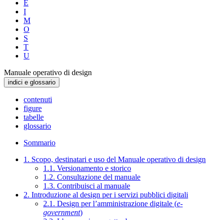
E
I
M
O
S
T
U
Manuale operativo di design
indici e glossario
contenuti
figure
tabelle
glossario
Sommario
1. Scopo, destinatari e uso del Manuale operativo di design
1.1. Versionamento e storico
1.2. Consultazione del manuale
1.3. Contribuisci al manuale
2. Introduzione al design per i servizi pubblici digitali
2.1. Design per l’amministrazione digitale (
e-
government
)