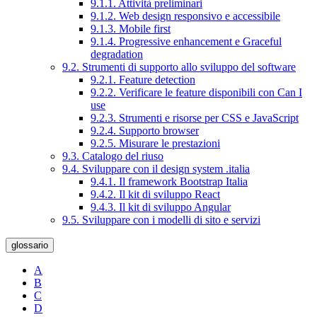
9.1.1. Attività preliminari
9.1.2. Web design responsivo e accessibile
9.1.3. Mobile first
9.1.4. Progressive enhancement e Graceful
degradation
9.2. Strumenti di supporto allo sviluppo del software
9.2.1. Feature detection
9.2.2. Verificare le feature disponibili con Can I
use
9.2.3. Strumenti e risorse per CSS e JavaScript
9.2.4. Supporto browser
9.2.5. Misurare le prestazioni
9.3. Catalogo del riuso
9.4. Sviluppare con il design system .italia
9.4.1. Il framework Bootstrap Italia
9.4.2. Il kit di sviluppo React
9.4.3. Il kit di sviluppo Angular
9.5. Sviluppare con i modelli di sito e servizi
glossario
A
B
C
D