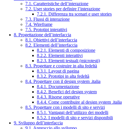
7.1. Caratteristiche dell’interazione
7.2. User stories per definire l’interazione
7.2.1. Differenza tra scenari e user stories
7.3. Flussi di interazione
7.4. Wireframe
7.5. Prototipi interattivi
8. Progettazione dell’interfaccia
8.1. Obiettivi dell’interfaccia
8.2. Elementi dell’interfaccia
8.2.1. Elementi di composizione
8.2.2. Elementi interattivi
8.2.3. Elementi testuali (microtesti)
8.3. Progettare e costruire in alta fedeltà
8.3.1. Layout di pagina
8.3.2. Prototipi in alta fedeltà
8.4. Progettare con il design system .italia
8.4.1. Documentazione
8.4.2. Benefici del design system
8.4.3. Risorse operative
8.4.4. Come contribuire al design system .italia
8.5. Progettare con i modelli di sito e servizi
8.5.1. Vantaggi dell’utilizzo dei modelli
8.5.2. I modelli di sito e servizi disponibili
9. Sviluppo dell’interfaccia
9.1. Approccio allo sviluppo