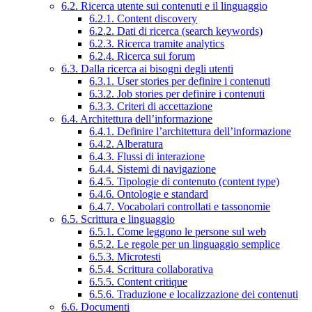
6.2. Ricerca utente sui contenuti e il linguaggio
6.2.1. Content discovery
6.2.2. Dati di ricerca (search keywords)
6.2.3. Ricerca tramite analytics
6.2.4. Ricerca sui forum
6.3. Dalla ricerca ai bisogni degli utenti
6.3.1. User stories per definire i contenuti
6.3.2. Job stories per definire i contenuti
6.3.3. Criteri di accettazione
6.4. Architettura dell’informazione
6.4.1. Definire l’architettura dell’informazione
6.4.2. Alberatura
6.4.3. Flussi di interazione
6.4.4. Sistemi di navigazione
6.4.5. Tipologie di contenuto (content type)
6.4.6. Ontologie e standard
6.4.7. Vocabolari controllati e tassonomie
6.5. Scrittura e linguaggio
6.5.1. Come leggono le persone sul web
6.5.2. Le regole per un linguaggio semplice
6.5.3. Microtesti
6.5.4. Scrittura collaborativa
6.5.5. Content critique
6.5.6. Traduzione e localizzazione dei contenuti
6.6. Documenti