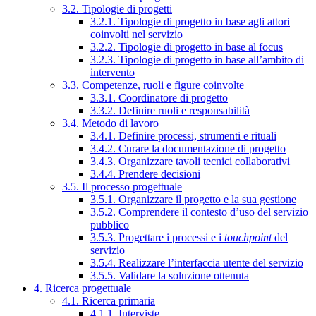
3.2. Tipologie di progetti
3.2.1. Tipologie di progetto in base agli attori
coinvolti nel servizio
3.2.2. Tipologie di progetto in base al focus
3.2.3. Tipologie di progetto in base all’ambito di
intervento
3.3. Competenze, ruoli e figure coinvolte
3.3.1. Coordinatore di progetto
3.3.2. Definire ruoli e responsabilità
3.4. Metodo di lavoro
3.4.1. Definire processi, strumenti e rituali
3.4.2. Curare la documentazione di progetto
3.4.3. Organizzare tavoli tecnici collaborativi
3.4.4. Prendere decisioni
3.5. Il processo progettuale
3.5.1. Organizzare il progetto e la sua gestione
3.5.2. Comprendere il contesto d’uso del servizio
pubblico
3.5.3. Progettare i processi e i
touchpoint
del
servizio
3.5.4. Realizzare l’interfaccia utente del servizio
3.5.5. Validare la soluzione ottenuta
4. Ricerca progettuale
4.1. Ricerca primaria
4.1.1. Interviste