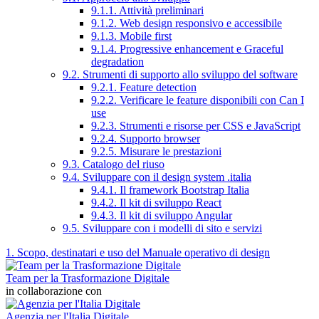
9.1.1. Attività preliminari
9.1.2. Web design responsivo e accessibile
9.1.3. Mobile first
9.1.4. Progressive enhancement e Graceful
degradation
9.2. Strumenti di supporto allo sviluppo del software
9.2.1. Feature detection
9.2.2. Verificare le feature disponibili con Can I
use
9.2.3. Strumenti e risorse per CSS e JavaScript
9.2.4. Supporto browser
9.2.5. Misurare le prestazioni
9.3. Catalogo del riuso
9.4. Sviluppare con il design system .italia
9.4.1. Il framework Bootstrap Italia
9.4.2. Il kit di sviluppo React
9.4.3. Il kit di sviluppo Angular
9.5. Sviluppare con i modelli di sito e servizi
1. Scopo, destinatari e uso del Manuale operativo di design
Team per la Trasformazione Digitale
in collaborazione con
Agenzia per l'Italia Digitale