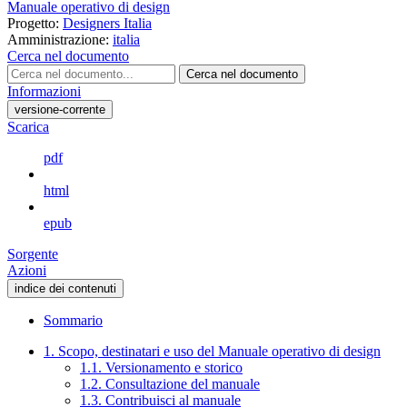
Manuale operativo di design
Progetto:
Designers Italia
Amministrazione:
italia
Cerca nel documento
Cerca nel documento
Informazioni
versione-corrente
Scarica
pdf
html
epub
Sorgente
Azioni
indice dei contenuti
Sommario
1. Scopo, destinatari e uso del Manuale operativo di design
1.1. Versionamento e storico
1.2. Consultazione del manuale
1.3. Contribuisci al manuale