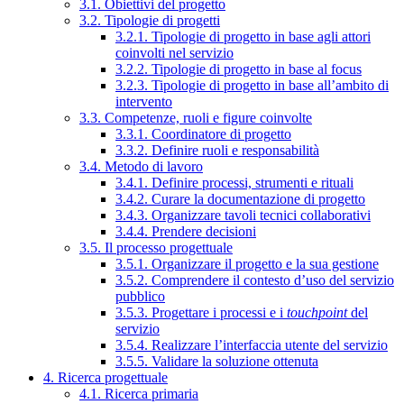
3.1. Obiettivi del progetto
3.2. Tipologie di progetti
3.2.1. Tipologie di progetto in base agli attori
coinvolti nel servizio
3.2.2. Tipologie di progetto in base al focus
3.2.3. Tipologie di progetto in base all’ambito di
intervento
3.3. Competenze, ruoli e figure coinvolte
3.3.1. Coordinatore di progetto
3.3.2. Definire ruoli e responsabilità
3.4. Metodo di lavoro
3.4.1. Definire processi, strumenti e rituali
3.4.2. Curare la documentazione di progetto
3.4.3. Organizzare tavoli tecnici collaborativi
3.4.4. Prendere decisioni
3.5. Il processo progettuale
3.5.1. Organizzare il progetto e la sua gestione
3.5.2. Comprendere il contesto d’uso del servizio
pubblico
3.5.3. Progettare i processi e i
touchpoint
del
servizio
3.5.4. Realizzare l’interfaccia utente del servizio
3.5.5. Validare la soluzione ottenuta
4. Ricerca progettuale
4.1. Ricerca primaria