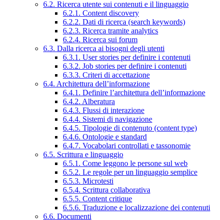
6.2. Ricerca utente sui contenuti e il linguaggio
6.2.1. Content discovery
6.2.2. Dati di ricerca (search keywords)
6.2.3. Ricerca tramite analytics
6.2.4. Ricerca sui forum
6.3. Dalla ricerca ai bisogni degli utenti
6.3.1. User stories per definire i contenuti
6.3.2. Job stories per definire i contenuti
6.3.3. Criteri di accettazione
6.4. Architettura dell’informazione
6.4.1. Definire l’architettura dell’informazione
6.4.2. Alberatura
6.4.3. Flussi di interazione
6.4.4. Sistemi di navigazione
6.4.5. Tipologie di contenuto (content type)
6.4.6. Ontologie e standard
6.4.7. Vocabolari controllati e tassonomie
6.5. Scrittura e linguaggio
6.5.1. Come leggono le persone sul web
6.5.2. Le regole per un linguaggio semplice
6.5.3. Microtesti
6.5.4. Scrittura collaborativa
6.5.5. Content critique
6.5.6. Traduzione e localizzazione dei contenuti
6.6. Documenti