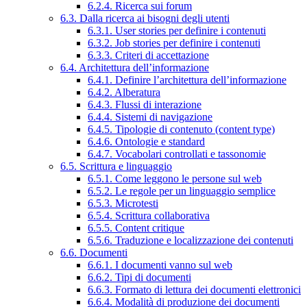
6.2.4. Ricerca sui forum
6.3. Dalla ricerca ai bisogni degli utenti
6.3.1. User stories per definire i contenuti
6.3.2. Job stories per definire i contenuti
6.3.3. Criteri di accettazione
6.4. Architettura dell’informazione
6.4.1. Definire l’architettura dell’informazione
6.4.2. Alberatura
6.4.3. Flussi di interazione
6.4.4. Sistemi di navigazione
6.4.5. Tipologie di contenuto (content type)
6.4.6. Ontologie e standard
6.4.7. Vocabolari controllati e tassonomie
6.5. Scrittura e linguaggio
6.5.1. Come leggono le persone sul web
6.5.2. Le regole per un linguaggio semplice
6.5.3. Microtesti
6.5.4. Scrittura collaborativa
6.5.5. Content critique
6.5.6. Traduzione e localizzazione dei contenuti
6.6. Documenti
6.6.1. I documenti vanno sul web
6.6.2. Tipi di documenti
6.6.3. Formato di lettura dei documenti elettronici
6.6.4. Modalità di produzione dei documenti