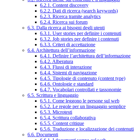
6.2.1. Content discovery
6.2.2. Dati di ricerca (search keywords)
6.2.3. Ricerca tramite analytics
6.2.4. Ricerca sui forum
6.3. Dalla ricerca ai bisogni degli utenti
6.3.1. User stories per definire i contenuti
6.3.2. Job stories per definire i contenuti
6.3.3. Criteri di accettazione
6.4. Architettura dell’informazione
6.4.1. Definire l’architettura dell’informazione
6.4.2. Alberatura
6.4.3. Flussi di interazione
6.4.4. Sistemi di navigazione
6.4.5. Tipologie di contenuto (content type)
6.4.6. Ontologie e standard
6.4.7. Vocabolari controllati e tassonomie
6.5. Scrittura e linguaggio
6.5.1. Come leggono le persone sul web
6.5.2. Le regole per un linguaggio semplice
6.5.3. Microtesti
6.5.4. Scrittura collaborativa
6.5.5. Content critique
6.5.6. Traduzione e localizzazione dei contenuti
6.6. Documenti