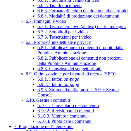
6.6.1. I documenti vanno sul web
6.6.2. Tipi di documenti
6.6.3. Formato di lettura dei documenti elettronici
6.6.4. Modalità di produzione dei documenti
6.7. Immagini e video
6.7.1. Testo alternativo (alt text) per le immagini
6.7.2. Sottotitoli per i video
6.7.3. Trascrizioni per i video
6.8. Proprietà intellettuale e privacy
6.8.1. Pubblicazione di contenuti prodotti dalla
Pubblica Amministrazione
6.8.2. Pubblicazione di contenuti non prodotti
dalla Pubblica Amministrazione
6.8.3. Consenso dei soggetti ritratti
6.9. Ottimizzazione per i motori di ricerca (SEO)
6.9.1. I fattori
on-page
6.9.2. I fattori
off-page
6.9.3. Strumenti di diagnostica SEO: Search
Console
6.10. Gestire i contenuti
6.10.1. L’inventario dei contenuti
6.10.2. Revisionare i contenuti
6.10.3. Migrare i contenuti
6.10.4. Pubblicare i contenuti
7. Progettazione dell’interazione