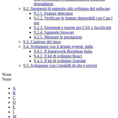
degradation
9.2. Strumenti di supporto allo sviluppo del software
9.2.1. Feature detection
9.2.2. Verificare le feature disponibili con Can I
use
9.2.3. Strumenti e risorse per CSS e JavaScript
9.2.4. Supporto browser
9.2.5. Misurare le prestazioni
9.3. Catalogo del riuso
9.4. Sviluppare con il design system .italia
9.4.1. Il framework Bootstrap Italia
9.4.2. Il kit di sviluppo React
9.4.3. Il kit di sviluppo Angular
9.5. Sviluppare con i modelli di sito e servizi
None
None
A
B
C
D
E
I
M