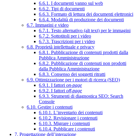
6.6.1. I documenti vanno sul web
6.6.2. Tipi di documenti
6.6.3. Formato di lettura dei documenti elettronici
6.6.4. Modalità di produzione dei documenti
6.7. Immagini e video
6.7.1. Testo alternativo (alt text) per le immagini
6.7.2. Sottotitoli per i video
6.7.3. Trascrizioni per i video
6.8. Proprietà intellettuale e privacy
6.8.1. Pubblicazione di contenuti prodotti dalla
Pubblica Amministrazione
6.8.2. Pubblicazione di contenuti non prodotti
dalla Pubblica Amministrazione
6.8.3. Consenso dei soggetti ritratti
6.9. Ottimizzazione per i motori di ricerca (SEO)
6.9.1. I fattori
on-page
6.9.2. I fattori
off-page
6.9.3. Strumenti di diagnostica SEO: Search
Console
6.10. Gestire i contenuti
6.10.1. L’inventario dei contenuti
6.10.2. Revisionare i contenuti
6.10.3. Migrare i contenuti
6.10.4. Pubblicare i contenuti
7. Progettazione dell’interazione