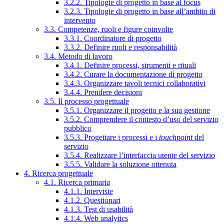
3.2.2. Tipologie di progetto in base al focus
3.2.3. Tipologie di progetto in base all’ambito di
intervento
3.3. Competenze, ruoli e figure coinvolte
3.3.1. Coordinatore di progetto
3.3.2. Definire ruoli e responsabilità
3.4. Metodo di lavoro
3.4.1. Definire processi, strumenti e rituali
3.4.2. Curare la documentazione di progetto
3.4.3. Organizzare tavoli tecnici collaborativi
3.4.4. Prendere decisioni
3.5. Il processo progettuale
3.5.1. Organizzare il progetto e la sua gestione
3.5.2. Comprendere il contesto d’uso del servizio
pubblico
3.5.3. Progettare i processi e i
touchpoint
del
servizio
3.5.4. Realizzare l’interfaccia utente del servizio
3.5.5. Validare la soluzione ottenuta
4. Ricerca progettuale
4.1. Ricerca primaria
4.1.1. Interviste
4.1.2. Questionari
4.1.3. Test di usabilità
4.1.4. Web analytics