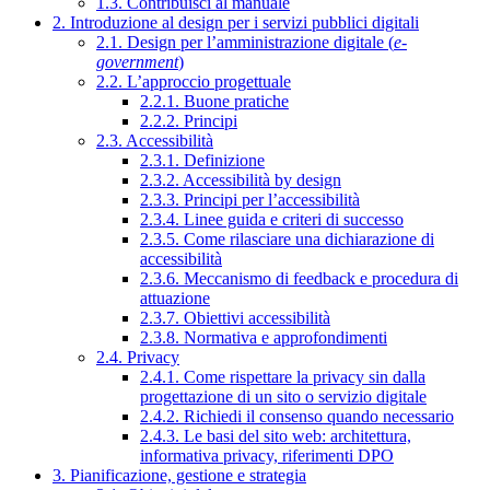
1.3. Contribuisci al manuale
2. Introduzione al design per i servizi pubblici digitali
2.1. Design per l’amministrazione digitale (
e-
government
)
2.2. L’approccio progettuale
2.2.1. Buone pratiche
2.2.2. Principi
2.3. Accessibilità
2.3.1. Definizione
2.3.2. Accessibilità by design
2.3.3. Principi per l’accessibilità
2.3.4. Linee guida e criteri di successo
2.3.5. Come rilasciare una dichiarazione di
accessibilità
2.3.6. Meccanismo di feedback e procedura di
attuazione
2.3.7. Obiettivi accessibilità
2.3.8. Normativa e approfondimenti
2.4. Privacy
2.4.1. Come rispettare la privacy sin dalla
progettazione di un sito o servizio digitale
2.4.2. Richiedi il consenso quando necessario
2.4.3. Le basi del sito web: architettura,
informativa privacy, riferimenti DPO
3. Pianificazione, gestione e strategia