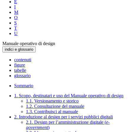
E
I
M
O
S
T
U
Manuale operativo di design
indici e glossario
contenuti
figure
tabelle
glossario
Sommario
1. Scopo, destinatari e uso del Manuale operativo di design
1.1. Versionamento e storico
1.2. Consultazione del manuale
1.3. Contribuisci al manuale
2. Introduzione al design per i servizi pubblici digitali
2.1. Design per l’amministrazione digitale (
e-
government
)