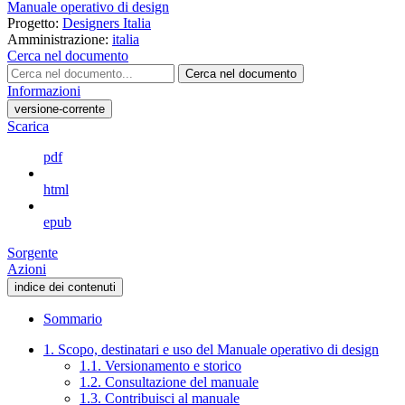
Manuale operativo di design
Progetto:
Designers Italia
Amministrazione:
italia
Cerca nel documento
Cerca nel documento
Informazioni
versione-corrente
Scarica
pdf
html
epub
Sorgente
Azioni
indice dei contenuti
Sommario
1. Scopo, destinatari e uso del Manuale operativo di design
1.1. Versionamento e storico
1.2. Consultazione del manuale
1.3. Contribuisci al manuale