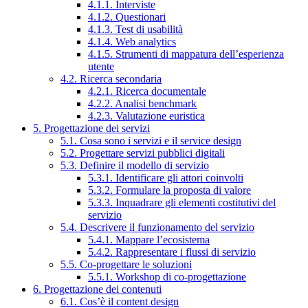
4.1.1. Interviste
4.1.2. Questionari
4.1.3. Test di usabilità
4.1.4. Web analytics
4.1.5. Strumenti di mappatura dell’esperienza
utente
4.2. Ricerca secondaria
4.2.1. Ricerca documentale
4.2.2. Analisi benchmark
4.2.3. Valutazione euristica
5. Progettazione dei servizi
5.1. Cosa sono i servizi e il service design
5.2. Progettare servizi pubblici digitali
5.3. Definire il modello di servizio
5.3.1. Identificare gli attori coinvolti
5.3.2. Formulare la proposta di valore
5.3.3. Inquadrare gli elementi costitutivi del
servizio
5.4. Descrivere il funzionamento del servizio
5.4.1. Mappare l’ecosistema
5.4.2. Rappresentare i flussi di servizio
5.5. Co-progettare le soluzioni
5.5.1. Workshop di co-progettazione
6. Progettazione dei contenuti
6.1. Cos’è il content design