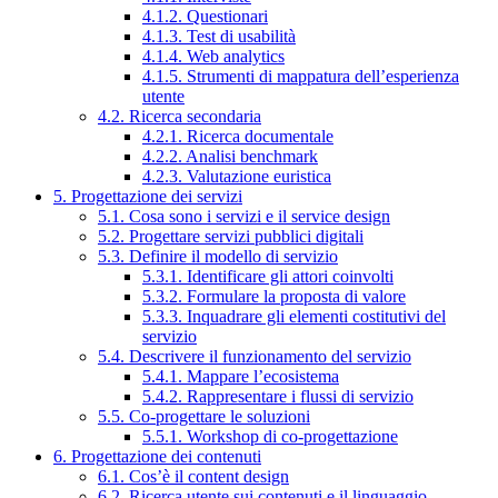
4.1.2. Questionari
4.1.3. Test di usabilità
4.1.4. Web analytics
4.1.5. Strumenti di mappatura dell’esperienza
utente
4.2. Ricerca secondaria
4.2.1. Ricerca documentale
4.2.2. Analisi benchmark
4.2.3. Valutazione euristica
5. Progettazione dei servizi
5.1. Cosa sono i servizi e il service design
5.2. Progettare servizi pubblici digitali
5.3. Definire il modello di servizio
5.3.1. Identificare gli attori coinvolti
5.3.2. Formulare la proposta di valore
5.3.3. Inquadrare gli elementi costitutivi del
servizio
5.4. Descrivere il funzionamento del servizio
5.4.1. Mappare l’ecosistema
5.4.2. Rappresentare i flussi di servizio
5.5. Co-progettare le soluzioni
5.5.1. Workshop di co-progettazione
6. Progettazione dei contenuti
6.1. Cos’è il content design
6.2. Ricerca utente sui contenuti e il linguaggio