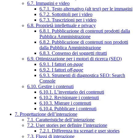
6.7. Immagini e video
6.7.1. Testo alternativo (alt text) per le immagini
6.7.2. Sottotitoli per i video
6.7.3. Trascrizioni per i video
6.8. Proprietà intellettuale e privacy
6.8.1. Pubblicazione di contenuti prodotti dalla
Pubblica Amministrazione
6.8.2. Pubblicazione di contenuti non prodotti
dalla Pubblica Amministrazione
6.8.3. Consenso dei soggetti ritratti
6.9. Ottimizzazione per i motori di ricerca (SEO)
6.9.1. I fattori
on-page
6.9.2. I fattori
off-page
6.9.3. Strumenti di diagnostica SEO: Search
Console
6.10. Gestire i contenuti
6.10.1. L’inventario dei contenuti
6.10.2. Revisionare i contenuti
6.10.3. Migrare i contenuti
6.10.4. Pubblicare i contenuti
7. Progettazione dell’interazione
7.1. Caratteristiche dell’interazione
7.2. User stories per definire l’interazione
7.2.1. Differenza tra scenari e user stories
7.3. Flussi di interazione