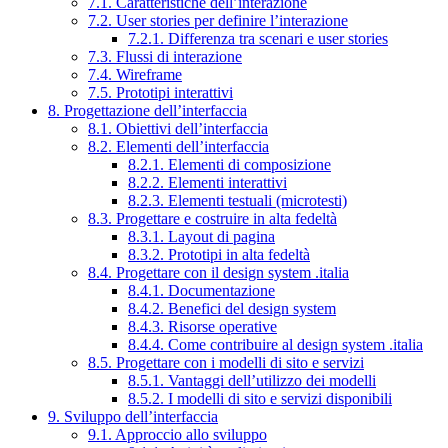
7.1. Caratteristiche dell’interazione
7.2. User stories per definire l’interazione
7.2.1. Differenza tra scenari e user stories
7.3. Flussi di interazione
7.4. Wireframe
7.5. Prototipi interattivi
8. Progettazione dell’interfaccia
8.1. Obiettivi dell’interfaccia
8.2. Elementi dell’interfaccia
8.2.1. Elementi di composizione
8.2.2. Elementi interattivi
8.2.3. Elementi testuali (microtesti)
8.3. Progettare e costruire in alta fedeltà
8.3.1. Layout di pagina
8.3.2. Prototipi in alta fedeltà
8.4. Progettare con il design system .italia
8.4.1. Documentazione
8.4.2. Benefici del design system
8.4.3. Risorse operative
8.4.4. Come contribuire al design system .italia
8.5. Progettare con i modelli di sito e servizi
8.5.1. Vantaggi dell’utilizzo dei modelli
8.5.2. I modelli di sito e servizi disponibili
9. Sviluppo dell’interfaccia
9.1. Approccio allo sviluppo