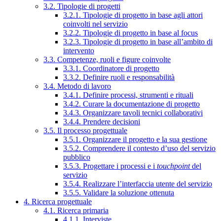
3.2. Tipologie di progetti
3.2.1. Tipologie di progetto in base agli attori
coinvolti nel servizio
3.2.2. Tipologie di progetto in base al focus
3.2.3. Tipologie di progetto in base all’ambito di
intervento
3.3. Competenze, ruoli e figure coinvolte
3.3.1. Coordinatore di progetto
3.3.2. Definire ruoli e responsabilità
3.4. Metodo di lavoro
3.4.1. Definire processi, strumenti e rituali
3.4.2. Curare la documentazione di progetto
3.4.3. Organizzare tavoli tecnici collaborativi
3.4.4. Prendere decisioni
3.5. Il processo progettuale
3.5.1. Organizzare il progetto e la sua gestione
3.5.2. Comprendere il contesto d’uso del servizio
pubblico
3.5.3. Progettare i processi e i
touchpoint
del
servizio
3.5.4. Realizzare l’interfaccia utente del servizio
3.5.5. Validare la soluzione ottenuta
4. Ricerca progettuale
4.1. Ricerca primaria
4.1.1. Interviste