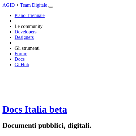
AGID
+
Team Digitale
Piano Triennale
Le community
Developers
Designers
Gli strumenti
Forum
Docs
GitHub
Docs Italia
beta
Documenti pubblici, digitali.