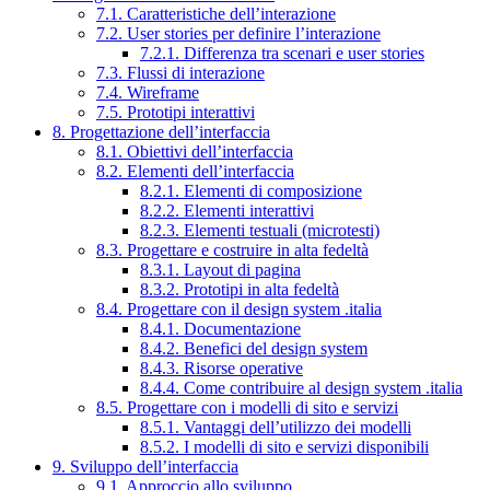
7.1. Caratteristiche dell’interazione
7.2. User stories per definire l’interazione
7.2.1. Differenza tra scenari e user stories
7.3. Flussi di interazione
7.4. Wireframe
7.5. Prototipi interattivi
8. Progettazione dell’interfaccia
8.1. Obiettivi dell’interfaccia
8.2. Elementi dell’interfaccia
8.2.1. Elementi di composizione
8.2.2. Elementi interattivi
8.2.3. Elementi testuali (microtesti)
8.3. Progettare e costruire in alta fedeltà
8.3.1. Layout di pagina
8.3.2. Prototipi in alta fedeltà
8.4. Progettare con il design system .italia
8.4.1. Documentazione
8.4.2. Benefici del design system
8.4.3. Risorse operative
8.4.4. Come contribuire al design system .italia
8.5. Progettare con i modelli di sito e servizi
8.5.1. Vantaggi dell’utilizzo dei modelli
8.5.2. I modelli di sito e servizi disponibili
9. Sviluppo dell’interfaccia
9.1. Approccio allo sviluppo