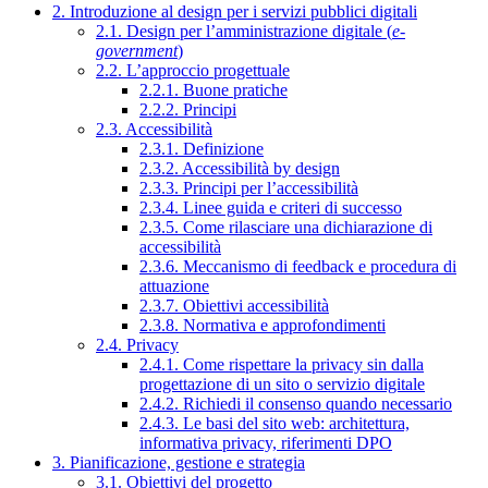
2. Introduzione al design per i servizi pubblici digitali
2.1. Design per l’amministrazione digitale (
e-
government
)
2.2. L’approccio progettuale
2.2.1. Buone pratiche
2.2.2. Principi
2.3. Accessibilità
2.3.1. Definizione
2.3.2. Accessibilità by design
2.3.3. Principi per l’accessibilità
2.3.4. Linee guida e criteri di successo
2.3.5. Come rilasciare una dichiarazione di
accessibilità
2.3.6. Meccanismo di feedback e procedura di
attuazione
2.3.7. Obiettivi accessibilità
2.3.8. Normativa e approfondimenti
2.4. Privacy
2.4.1. Come rispettare la privacy sin dalla
progettazione di un sito o servizio digitale
2.4.2. Richiedi il consenso quando necessario
2.4.3. Le basi del sito web: architettura,
informativa privacy, riferimenti DPO
3. Pianificazione, gestione e strategia
3.1. Obiettivi del progetto