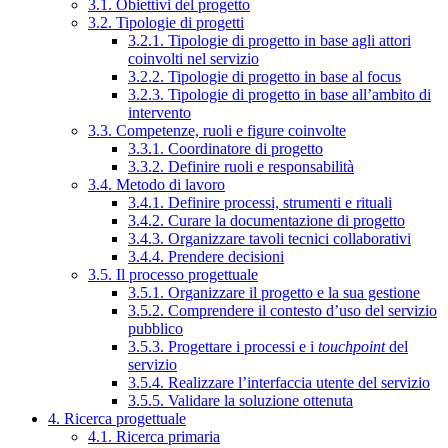
3.1. Obiettivi del progetto
3.2. Tipologie di progetti
3.2.1. Tipologie di progetto in base agli attori
coinvolti nel servizio
3.2.2. Tipologie di progetto in base al focus
3.2.3. Tipologie di progetto in base all’ambito di
intervento
3.3. Competenze, ruoli e figure coinvolte
3.3.1. Coordinatore di progetto
3.3.2. Definire ruoli e responsabilità
3.4. Metodo di lavoro
3.4.1. Definire processi, strumenti e rituali
3.4.2. Curare la documentazione di progetto
3.4.3. Organizzare tavoli tecnici collaborativi
3.4.4. Prendere decisioni
3.5. Il processo progettuale
3.5.1. Organizzare il progetto e la sua gestione
3.5.2. Comprendere il contesto d’uso del servizio
pubblico
3.5.3. Progettare i processi e i
touchpoint
del
servizio
3.5.4. Realizzare l’interfaccia utente del servizio
3.5.5. Validare la soluzione ottenuta
4. Ricerca progettuale
4.1. Ricerca primaria