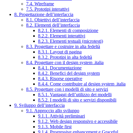
7.4. Wireframe
7.5. Prototipi interattivi
8. Progettazione dell’interfaccia
8.1. Obiettivi dell’interfaccia
8.2. Elementi dell’interfaccia
8.2.1. Elementi di composizione
8.2.2. Elementi interattivi
8.2.3. Elementi testuali (microtesti)
8.3. Progettare e costruire in alta fedeltà
8.3.1. Layout di pagina
8.3.2. Prototipi in alta fedeltà
8.4. Progettare con il design system .italia
8.4.1. Documentazione
8.4.2. Benefici del design system
8.4.3. Risorse operative
8.4.4. Come contribuire al design system .italia
8.5. Progettare con i modelli di sito e servizi
8.5.1. Vantaggi dell’utilizzo dei modelli
8.5.2. I modelli di sito e servizi disponibili
9. Sviluppo dell’interfaccia
9.1. Approccio allo sviluppo
9.1.1. Attività preliminari
9.1.2. Web design responsivo e accessibile
9.1.3. Mobile first
9.1.4. Progressive enhancement e Graceful