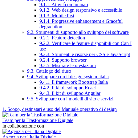
9.1.1. Attività preliminari
9.1.2. Web design responsivo e accessibile
9.1.3. Mobile first
9.1.4. Progressive enhancement e Graceful
degradation
9.2. Strumenti di supporto allo sviluppo del software
9.2.1. Feature detection
9.2.2. Verificare le feature disponibili con Can I
use
9.2.3. Strumenti e risorse per CSS e JavaScript
9.2.4. Supporto browser
9.2.5. Misurare le prestazioni
9.3. Catalogo del riuso
9.4. Sviluppare con il design system .italia
9.4.1. Il framework Bootstrap Italia
9.4.2. Il kit di sviluppo React
9.4.3. Il kit di sviluppo Angular
9.5. Sviluppare con i modelli di sito e servizi
1. Scopo, destinatari e uso del Manuale operativo di design
Team per la Trasformazione Digitale
in collaborazione con
Agenzia per l'Italia Digitale