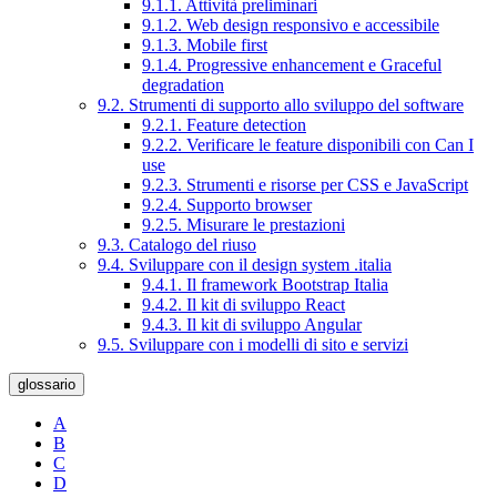
9.1.1. Attività preliminari
9.1.2. Web design responsivo e accessibile
9.1.3. Mobile first
9.1.4. Progressive enhancement e Graceful
degradation
9.2. Strumenti di supporto allo sviluppo del software
9.2.1. Feature detection
9.2.2. Verificare le feature disponibili con Can I
use
9.2.3. Strumenti e risorse per CSS e JavaScript
9.2.4. Supporto browser
9.2.5. Misurare le prestazioni
9.3. Catalogo del riuso
9.4. Sviluppare con il design system .italia
9.4.1. Il framework Bootstrap Italia
9.4.2. Il kit di sviluppo React
9.4.3. Il kit di sviluppo Angular
9.5. Sviluppare con i modelli di sito e servizi
glossario
A
B
C
D