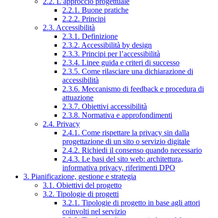
2.2. L’approccio progettuale
2.2.1. Buone pratiche
2.2.2. Principi
2.3. Accessibilità
2.3.1. Definizione
2.3.2. Accessibilità by design
2.3.3. Principi per l’accessibilità
2.3.4. Linee guida e criteri di successo
2.3.5. Come rilasciare una dichiarazione di
accessibilità
2.3.6. Meccanismo di feedback e procedura di
attuazione
2.3.7. Obiettivi accessibilità
2.3.8. Normativa e approfondimenti
2.4. Privacy
2.4.1. Come rispettare la privacy sin dalla
progettazione di un sito o servizio digitale
2.4.2. Richiedi il consenso quando necessario
2.4.3. Le basi del sito web: architettura,
informativa privacy, riferimenti DPO
3. Pianificazione, gestione e strategia
3.1. Obiettivi del progetto
3.2. Tipologie di progetti
3.2.1. Tipologie di progetto in base agli attori
coinvolti nel servizio