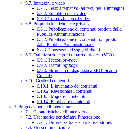
6.7. Immagini e video
6.7.1. Testo alternativo (alt text) per le immagini
6.7.2. Sottotitoli per i video
6.7.3. Trascrizioni per i video
6.8. Proprietà intellettuale e privacy
6.8.1. Pubblicazione di contenuti prodotti dalla
Pubblica Amministrazione
6.8.2. Pubblicazione di contenuti non prodotti
dalla Pubblica Amministrazione
6.8.3. Consenso dei soggetti ritratti
6.9. Ottimizzazione per i motori di ricerca (SEO)
6.9.1. I fattori
on-page
6.9.2. I fattori
off-page
6.9.3. Strumenti di diagnostica SEO: Search
Console
6.10. Gestire i contenuti
6.10.1. L’inventario dei contenuti
6.10.2. Revisionare i contenuti
6.10.3. Migrare i contenuti
6.10.4. Pubblicare i contenuti
7. Progettazione dell’interazione
7.1. Caratteristiche dell’interazione
7.2. User stories per definire l’interazione
7.2.1. Differenza tra scenari e user stories
7.3. Flussi di interazione