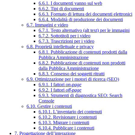
6.6.1. I documenti vanno sul web
6.6.2. Tipi di documenti
6.6.3. Formato di lettura dei documenti elettronici
6.6.4. Modalità di produzione dei documenti
6.7. Immagini e video
6.7.1. Testo alternativo (alt text) per le immagini
6.7.2. Sottotitoli per i video
6.7.3. Trascrizioni per i video
6.8. Proprietà intellettuale e privacy
6.8.1. Pubblicazione di contenuti prodotti dalla
Pubblica Amministrazione
6.8.2. Pubblicazione di contenuti non prodotti
dalla Pubblica Amministrazione
6.8.3. Consenso dei soggetti ritratti
6.9. Ottimizzazione per i motori di ricerca (SEO)
6.9.1. I fattori
on-page
6.9.2. I fattori
off-page
6.9.3. Strumenti di diagnostica SEO: Search
Console
6.10. Gestire i contenuti
6.10.1. L’inventario dei contenuti
6.10.2. Revisionare i contenuti
6.10.3. Migrare i contenuti
6.10.4. Pubblicare i contenuti
7. Progettazione dell’interazione