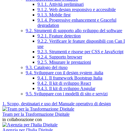
9.1.1. Attività preliminari
9.1.2. Web design responsivo e accessibile
9.1.3. Mobile first
9.1.4. Progressive enhancement e Graceful
degradation
9.2. Strumenti di supporto allo sviluppo del software
9.2.1. Feature detection
9.2.2. Verificare le feature disponibili con Can I
use
9.2.3. Strumenti e risorse per CSS e JavaScript
9.2.4. Supporto browser
9.2.5. Misurare le prestazioni
9.3. Catalogo del riuso
9.4. Sviluppare con il design system .italia
9.4.1. Il framework Bootstrap Italia
9.4.2. Il kit di sviluppo React
9.4.3. Il kit di sviluppo Angular
9.5. Sviluppare con i modelli di sito e servizi
1. Scopo, destinatari e uso del Manuale operativo di design
Team per la Trasformazione Digitale
in collaborazione con
Agenzia per l'Italia Digitale