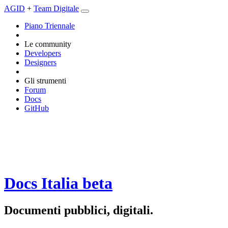
AGID
+
Team Digitale
Piano Triennale
Le community
Developers
Designers
Gli strumenti
Forum
Docs
GitHub
Docs Italia
beta
Documenti pubblici, digitali.