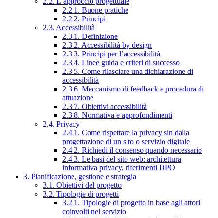
2.2. L’approccio progettuale
2.2.1. Buone pratiche
2.2.2. Principi
2.3. Accessibilità
2.3.1. Definizione
2.3.2. Accessibilità by design
2.3.3. Principi per l’accessibilità
2.3.4. Linee guida e criteri di successo
2.3.5. Come rilasciare una dichiarazione di
accessibilità
2.3.6. Meccanismo di feedback e procedura di
attuazione
2.3.7. Obiettivi accessibilità
2.3.8. Normativa e approfondimenti
2.4. Privacy
2.4.1. Come rispettare la privacy sin dalla
progettazione di un sito o servizio digitale
2.4.2. Richiedi il consenso quando necessario
2.4.3. Le basi del sito web: architettura,
informativa privacy, riferimenti DPO
3. Pianificazione, gestione e strategia
3.1. Obiettivi del progetto
3.2. Tipologie di progetti
3.2.1. Tipologie di progetto in base agli attori
coinvolti nel servizio