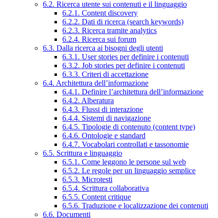
6.2. Ricerca utente sui contenuti e il linguaggio
6.2.1. Content discovery
6.2.2. Dati di ricerca (search keywords)
6.2.3. Ricerca tramite analytics
6.2.4. Ricerca sui forum
6.3. Dalla ricerca ai bisogni degli utenti
6.3.1. User stories per definire i contenuti
6.3.2. Job stories per definire i contenuti
6.3.3. Criteri di accettazione
6.4. Architettura dell’informazione
6.4.1. Definire l’architettura dell’informazione
6.4.2. Alberatura
6.4.3. Flussi di interazione
6.4.4. Sistemi di navigazione
6.4.5. Tipologie di contenuto (content type)
6.4.6. Ontologie e standard
6.4.7. Vocabolari controllati e tassonomie
6.5. Scrittura e linguaggio
6.5.1. Come leggono le persone sul web
6.5.2. Le regole per un linguaggio semplice
6.5.3. Microtesti
6.5.4. Scrittura collaborativa
6.5.5. Content critique
6.5.6. Traduzione e localizzazione dei contenuti
6.6. Documenti