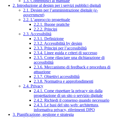
1.3. Contribuisci al manuale
2. Introduzione al design per i servizi pubblici digitali
2.1. Design per l’amministrazione digitale (
e-
government
)
2.2. L’approccio progettuale
2.2.1. Buone pratiche
2.2.2. Principi
2.3. Accessibilità
2.3.1. Definizione
2.3.2. Accessibilità by design
2.3.3. Principi per l’accessibilità
2.3.4. Linee guida e criteri di successo
2.3.5. Come rilasciare una dichiarazione di
accessibilità
2.3.6. Meccanismo di feedback e procedura di
attuazione
2.3.7. Obiettivi accessibilità
2.3.8. Normativa e approfondimenti
2.4. Privacy
2.4.1. Come rispettare la privacy sin dalla
progettazione di un sito o servizio digitale
2.4.2. Richiedi il consenso quando necessario
2.4.3. Le basi del sito web: architettura,
informativa privacy, riferimenti DPO
3. Pianificazione, gestione e strategia