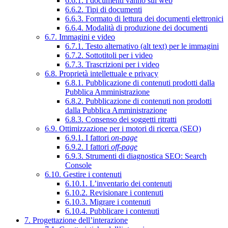
6.6.1. I documenti vanno sul web
6.6.2. Tipi di documenti
6.6.3. Formato di lettura dei documenti elettronici
6.6.4. Modalità di produzione dei documenti
6.7. Immagini e video
6.7.1. Testo alternativo (alt text) per le immagini
6.7.2. Sottotitoli per i video
6.7.3. Trascrizioni per i video
6.8. Proprietà intellettuale e privacy
6.8.1. Pubblicazione di contenuti prodotti dalla
Pubblica Amministrazione
6.8.2. Pubblicazione di contenuti non prodotti
dalla Pubblica Amministrazione
6.8.3. Consenso dei soggetti ritratti
6.9. Ottimizzazione per i motori di ricerca (SEO)
6.9.1. I fattori
on-page
6.9.2. I fattori
off-page
6.9.3. Strumenti di diagnostica SEO: Search
Console
6.10. Gestire i contenuti
6.10.1. L’inventario dei contenuti
6.10.2. Revisionare i contenuti
6.10.3. Migrare i contenuti
6.10.4. Pubblicare i contenuti
7. Progettazione dell’interazione