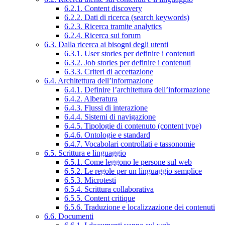
6.2.1. Content discovery
6.2.2. Dati di ricerca (search keywords)
6.2.3. Ricerca tramite analytics
6.2.4. Ricerca sui forum
6.3. Dalla ricerca ai bisogni degli utenti
6.3.1. User stories per definire i contenuti
6.3.2. Job stories per definire i contenuti
6.3.3. Criteri di accettazione
6.4. Architettura dell’informazione
6.4.1. Definire l’architettura dell’informazione
6.4.2. Alberatura
6.4.3. Flussi di interazione
6.4.4. Sistemi di navigazione
6.4.5. Tipologie di contenuto (content type)
6.4.6. Ontologie e standard
6.4.7. Vocabolari controllati e tassonomie
6.5. Scrittura e linguaggio
6.5.1. Come leggono le persone sul web
6.5.2. Le regole per un linguaggio semplice
6.5.3. Microtesti
6.5.4. Scrittura collaborativa
6.5.5. Content critique
6.5.6. Traduzione e localizzazione dei contenuti
6.6. Documenti