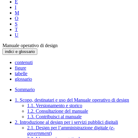
E
I
M
O
S
T
U
Manuale operativo di design
indici e glossario
contenuti
figure
tabelle
glossario
Sommario
1. Scopo, destinatari e uso del Manuale operativo di design
1.1. Versionamento e storico
1.2. Consultazione del manuale
1.3. Contribuisci al manuale
2. Introduzione al design per i servizi pubblici digitali
2.1. Design per l’amministrazione digitale (
e-
government
)