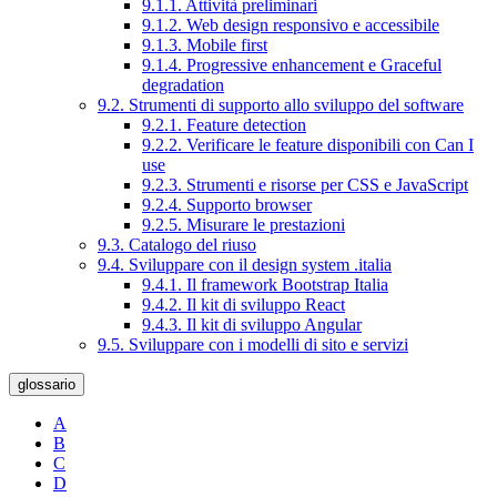
9.1.1. Attività preliminari
9.1.2. Web design responsivo e accessibile
9.1.3. Mobile first
9.1.4. Progressive enhancement e Graceful
degradation
9.2. Strumenti di supporto allo sviluppo del software
9.2.1. Feature detection
9.2.2. Verificare le feature disponibili con Can I
use
9.2.3. Strumenti e risorse per CSS e JavaScript
9.2.4. Supporto browser
9.2.5. Misurare le prestazioni
9.3. Catalogo del riuso
9.4. Sviluppare con il design system .italia
9.4.1. Il framework Bootstrap Italia
9.4.2. Il kit di sviluppo React
9.4.3. Il kit di sviluppo Angular
9.5. Sviluppare con i modelli di sito e servizi
glossario
A
B
C
D