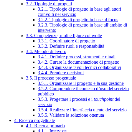
3.2. Tipologie di progetti
3.2.1. Tipologie di progetto in base agli attori
coinvolti nel servizio
3.2.2. Tipologie di progetto in base al focus
3.2.3. Tipologie di progetto in base all’ambito di
intervento
3.3. Competenze, ruoli e figure coinvolte
3.3.1. Coordinatore di progetto
3.3.2. Definire ruoli e responsabilità
3.4. Metodo di lavoro
3.4.1. Definire processi, strumenti e rituali
3.4.2. Curare la documentazione di progetto
3.4.3. Organizzare tavoli tecnici collaborativi
3.4.4. Prendere decisioni
3.5. Il processo progettuale
3.5.1. Organizzare il progetto e la sua gestione
3.5.2. Comprendere il contesto d’uso del servizio
pubblico
3.5.3. Progettare i processi e i
touchpoint
del
servizio
3.5.4. Realizzare l’interfaccia utente del servizio
3.5.5. Validare la soluzione ottenuta
4. Ricerca progettuale
4.1. Ricerca primaria
4.1.1. Interviste