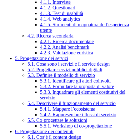
4.1.1. Interviste
4.1.2. Questionari
4.1.3. Test di usabilità
4.1.4. Web analytics
4.1.5. Strumenti di mappatura dell’esperienza
utente
4.2. Ricerca secondaria
4.2.1. Ricerca documentale
4.2.2. Analisi benchmark
4.2.3. Valutazione euristica
5. Progettazione dei servizi
5.1. Cosa sono i servizi e il service design
5.2. Progettare servizi pubblici digitali
5.3. Definire il modello di servizio
5.3.1. Identificare gli attori coinvolti
5.3.2. Formulare la proposta di valore
5.3.3. Inquadrare gli elementi costitutivi del
servizio
5.4. Descrivere il funzionamento del servizio
5.4.1. Mappare l’ecosistema
5.4.2. Rappresentare i flussi di servizio
5.5. Co-progettare le soluzioni
5.5.1. Workshop di co-progettazione
6. Progettazione dei contenuti
6.1. Cos’è il content design