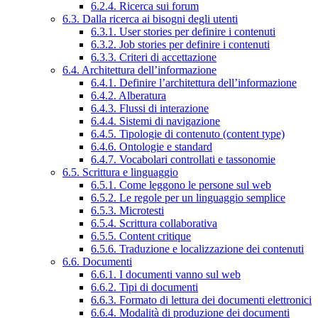
6.2.4. Ricerca sui forum
6.3. Dalla ricerca ai bisogni degli utenti
6.3.1. User stories per definire i contenuti
6.3.2. Job stories per definire i contenuti
6.3.3. Criteri di accettazione
6.4. Architettura dell’informazione
6.4.1. Definire l’architettura dell’informazione
6.4.2. Alberatura
6.4.3. Flussi di interazione
6.4.4. Sistemi di navigazione
6.4.5. Tipologie di contenuto (content type)
6.4.6. Ontologie e standard
6.4.7. Vocabolari controllati e tassonomie
6.5. Scrittura e linguaggio
6.5.1. Come leggono le persone sul web
6.5.2. Le regole per un linguaggio semplice
6.5.3. Microtesti
6.5.4. Scrittura collaborativa
6.5.5. Content critique
6.5.6. Traduzione e localizzazione dei contenuti
6.6. Documenti
6.6.1. I documenti vanno sul web
6.6.2. Tipi di documenti
6.6.3. Formato di lettura dei documenti elettronici
6.6.4. Modalità di produzione dei documenti