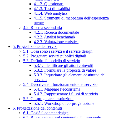
4.1.2. Questionari
4.1.3. Test di usabilità
4.1.4. Web analytics
4.1.5. Strumenti di mappatura dell’esperienza
utente
4.2. Ricerca secondaria
4.2.1. Ricerca documentale
4.2.2. Analisi benchmark
4.2.3. Valutazione euristica
5. Progettazione dei servizi
5.1. Cosa sono i servizi e il service design
5.2. Progettare servizi pubblici digitali
5.3. Definire il modello di servizio
5.3.1. Identificare gli attori coinvolti
5.3.2. Formulare la proposta di valore
5.3.3. Inquadrare gli elementi costitutivi del
servizio
5.4. Descrivere il funzionamento del servizio
5.4.1. Mappare l’ecosistema
5.4.2. Rappresentare i flussi di servizio
5.5. Co-progettare le soluzioni
5.5.1. Workshop di co-progettazione
6. Progettazione dei contenuti
6.1. Cos’è il content design
6.2. Ricerca utente sui contenuti e il linguaggio