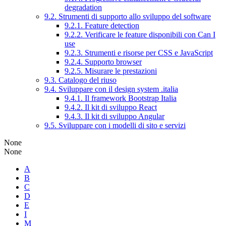
degradation
9.2. Strumenti di supporto allo sviluppo del software
9.2.1. Feature detection
9.2.2. Verificare le feature disponibili con Can I
use
9.2.3. Strumenti e risorse per CSS e JavaScript
9.2.4. Supporto browser
9.2.5. Misurare le prestazioni
9.3. Catalogo del riuso
9.4. Sviluppare con il design system .italia
9.4.1. Il framework Bootstrap Italia
9.4.2. Il kit di sviluppo React
9.4.3. Il kit di sviluppo Angular
9.5. Sviluppare con i modelli di sito e servizi
None
None
A
B
C
D
E
I
M