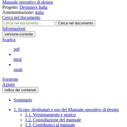
Manuale operativo di design
Progetto:
Designers Italia
Amministrazione:
italia
Cerca nel documento
Cerca nel documento
Informazioni
versione-corrente
Scarica
pdf
html
epub
Sorgente
Azioni
indice dei contenuti
Sommario
1. Scopo, destinatari e uso del Manuale operativo di design
1.1. Versionamento e storico
1.2. Consultazione del manuale
1.3. Contribuisci al manuale