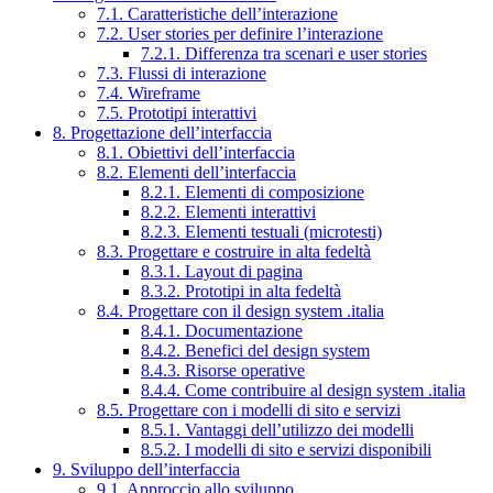
7.1. Caratteristiche dell’interazione
7.2. User stories per definire l’interazione
7.2.1. Differenza tra scenari e user stories
7.3. Flussi di interazione
7.4. Wireframe
7.5. Prototipi interattivi
8. Progettazione dell’interfaccia
8.1. Obiettivi dell’interfaccia
8.2. Elementi dell’interfaccia
8.2.1. Elementi di composizione
8.2.2. Elementi interattivi
8.2.3. Elementi testuali (microtesti)
8.3. Progettare e costruire in alta fedeltà
8.3.1. Layout di pagina
8.3.2. Prototipi in alta fedeltà
8.4. Progettare con il design system .italia
8.4.1. Documentazione
8.4.2. Benefici del design system
8.4.3. Risorse operative
8.4.4. Come contribuire al design system .italia
8.5. Progettare con i modelli di sito e servizi
8.5.1. Vantaggi dell’utilizzo dei modelli
8.5.2. I modelli di sito e servizi disponibili
9. Sviluppo dell’interfaccia
9.1. Approccio allo sviluppo