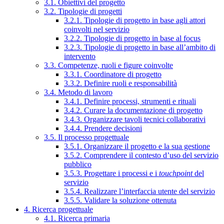
3.1. Obiettivi del progetto
3.2. Tipologie di progetti
3.2.1. Tipologie di progetto in base agli attori
coinvolti nel servizio
3.2.2. Tipologie di progetto in base al focus
3.2.3. Tipologie di progetto in base all’ambito di
intervento
3.3. Competenze, ruoli e figure coinvolte
3.3.1. Coordinatore di progetto
3.3.2. Definire ruoli e responsabilità
3.4. Metodo di lavoro
3.4.1. Definire processi, strumenti e rituali
3.4.2. Curare la documentazione di progetto
3.4.3. Organizzare tavoli tecnici collaborativi
3.4.4. Prendere decisioni
3.5. Il processo progettuale
3.5.1. Organizzare il progetto e la sua gestione
3.5.2. Comprendere il contesto d’uso del servizio
pubblico
3.5.3. Progettare i processi e i
touchpoint
del
servizio
3.5.4. Realizzare l’interfaccia utente del servizio
3.5.5. Validare la soluzione ottenuta
4. Ricerca progettuale
4.1. Ricerca primaria