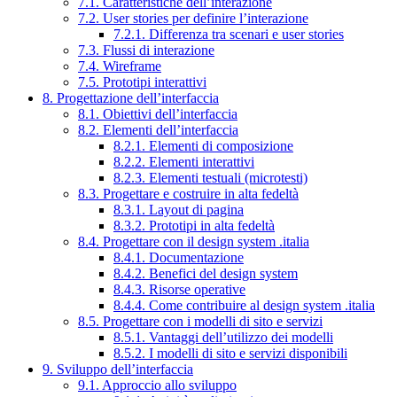
7.1. Caratteristiche dell’interazione
7.2. User stories per definire l’interazione
7.2.1. Differenza tra scenari e user stories
7.3. Flussi di interazione
7.4. Wireframe
7.5. Prototipi interattivi
8. Progettazione dell’interfaccia
8.1. Obiettivi dell’interfaccia
8.2. Elementi dell’interfaccia
8.2.1. Elementi di composizione
8.2.2. Elementi interattivi
8.2.3. Elementi testuali (microtesti)
8.3. Progettare e costruire in alta fedeltà
8.3.1. Layout di pagina
8.3.2. Prototipi in alta fedeltà
8.4. Progettare con il design system .italia
8.4.1. Documentazione
8.4.2. Benefici del design system
8.4.3. Risorse operative
8.4.4. Come contribuire al design system .italia
8.5. Progettare con i modelli di sito e servizi
8.5.1. Vantaggi dell’utilizzo dei modelli
8.5.2. I modelli di sito e servizi disponibili
9. Sviluppo dell’interfaccia
9.1. Approccio allo sviluppo