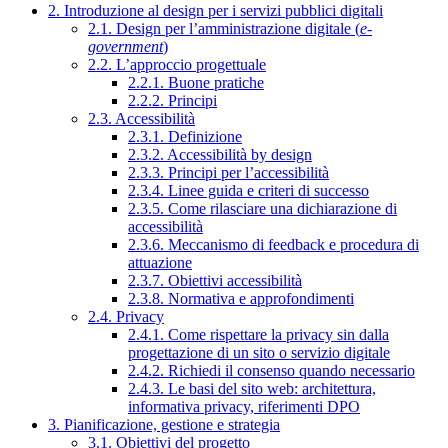
2. Introduzione al design per i servizi pubblici digitali
2.1. Design per l’amministrazione digitale (
e-
government
)
2.2. L’approccio progettuale
2.2.1. Buone pratiche
2.2.2. Principi
2.3. Accessibilità
2.3.1. Definizione
2.3.2. Accessibilità by design
2.3.3. Principi per l’accessibilità
2.3.4. Linee guida e criteri di successo
2.3.5. Come rilasciare una dichiarazione di
accessibilità
2.3.6. Meccanismo di feedback e procedura di
attuazione
2.3.7. Obiettivi accessibilità
2.3.8. Normativa e approfondimenti
2.4. Privacy
2.4.1. Come rispettare la privacy sin dalla
progettazione di un sito o servizio digitale
2.4.2. Richiedi il consenso quando necessario
2.4.3. Le basi del sito web: architettura,
informativa privacy, riferimenti DPO
3. Pianificazione, gestione e strategia
3.1. Obiettivi del progetto