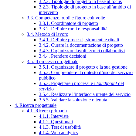
3.2.2. Tipologie di progetto in base al focus
3.2.3. Tipologie di progetto in base all’ambito di
intervento
3.3. Competenze, ruoli e figure coinvolte
3.3.1. Coordinatore di progetto
3.3.2. Definire ruoli e responsabilità
3.4. Metodo di lavoro
3.4.1. Definire processi, strumenti e rituali
3.4.2. Curare la documentazione di progetto
3.4.3. Organizzare tavoli tecnici collaborativi
3.4.4. Prendere decisioni
3.5. Il processo progettuale
3.5.1. Organizzare il progetto e la sua gestione
3.5.2. Comprendere il contesto d’uso del servizio
pubblico
3.5.3. Progettare i processi e i
touchpoint
del
servizio
3.5.4. Realizzare l’interfaccia utente del servizio
3.5.5. Validare la soluzione ottenuta
4. Ricerca progettuale
4.1. Ricerca primaria
4.1.1. Interviste
4.1.2. Questionari
4.1.3. Test di usabilità
4.1.4. Web analytics