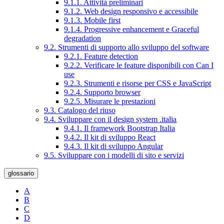
9.1.1. Attività preliminari
9.1.2. Web design responsivo e accessibile
9.1.3. Mobile first
9.1.4. Progressive enhancement e Graceful
degradation
9.2. Strumenti di supporto allo sviluppo del software
9.2.1. Feature detection
9.2.2. Verificare le feature disponibili con Can I
use
9.2.3. Strumenti e risorse per CSS e JavaScript
9.2.4. Supporto browser
9.2.5. Misurare le prestazioni
9.3. Catalogo del riuso
9.4. Sviluppare con il design system .italia
9.4.1. Il framework Bootstrap Italia
9.4.2. Il kit di sviluppo React
9.4.3. Il kit di sviluppo Angular
9.5. Sviluppare con i modelli di sito e servizi
glossario
A
B
C
D