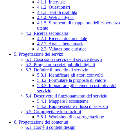
4.1.1. Interviste
4.1.2. Questionari
4.1.3. Test di usabilità
4.1.4. Web analytics
4.1.5. Strumenti di mappatura dell’esperienza
utente
4.2. Ricerca secondaria
4.2.1. Ricerca documentale
4.2.2. Analisi benchmark
4.2.3. Valutazione euristica
5. Progettazione dei servizi
5.1. Cosa sono i servizi e il service design
5.2. Progettare servizi pubblici digitali
5.3. Definire il modello di servizio
5.3.1. Identificare gli attori coinvolti
5.3.2. Formulare la proposta di valore
5.3.3. Inquadrare gli elementi costitutivi del
servizio
5.4. Descrivere il funzionamento del servizio
5.4.1. Mappare l’ecosistema
5.4.2. Rappresentare i flussi di servizio
5.5. Co-progettare le soluzioni
5.5.1. Workshop di co-progettazione
6. Progettazione dei contenuti
6.1. Cos’è il content design