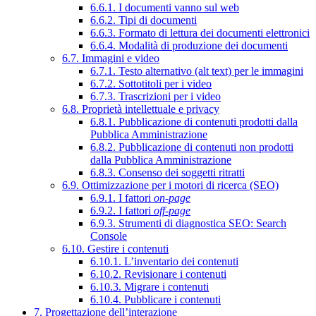
6.6.1. I documenti vanno sul web
6.6.2. Tipi di documenti
6.6.3. Formato di lettura dei documenti elettronici
6.6.4. Modalità di produzione dei documenti
6.7. Immagini e video
6.7.1. Testo alternativo (alt text) per le immagini
6.7.2. Sottotitoli per i video
6.7.3. Trascrizioni per i video
6.8. Proprietà intellettuale e privacy
6.8.1. Pubblicazione di contenuti prodotti dalla
Pubblica Amministrazione
6.8.2. Pubblicazione di contenuti non prodotti
dalla Pubblica Amministrazione
6.8.3. Consenso dei soggetti ritratti
6.9. Ottimizzazione per i motori di ricerca (SEO)
6.9.1. I fattori
on-page
6.9.2. I fattori
off-page
6.9.3. Strumenti di diagnostica SEO: Search
Console
6.10. Gestire i contenuti
6.10.1. L’inventario dei contenuti
6.10.2. Revisionare i contenuti
6.10.3. Migrare i contenuti
6.10.4. Pubblicare i contenuti
7. Progettazione dell’interazione