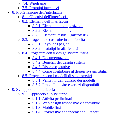
7.4. Wireframe
7.5. Prototipi interattivi
8. Progettazione dell’interfaccia
8.1. Obiettivi dell’interfaccia
8.2. Elementi dell’interfaccia
8.2.1. Elementi di composizione
8.2.2. Elementi interattivi
8.2.3. Elementi testuali (microtesti)
8.3. Progettare e costruire in alta fedeltà
8.3.1. Layout di pagina
8.3.2. Prototipi in alta fedeltà
8.4. Progettare con il design system .italia
8.4.1. Documentazione
8.4.2. Benefici del design system
8.4.3. Risorse operative
8.4.4. Come contribuire al design system .italia
8.5. Progettare con i modelli di sito e servizi
8.5.1. Vantaggi dell’utilizzo dei modelli
8.5.2. I modelli di sito e servizi disponibili
9. Sviluppo dell’interfaccia
9.1. Approccio allo sviluppo
9.1.1. Attività preliminari
9.1.2. Web design responsivo e accessibile
9.1.3. Mobile first
9.1.4. Progressive enhancement e Graceful