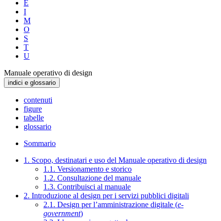
E
I
M
O
S
T
U
Manuale operativo di design
indici e glossario
contenuti
figure
tabelle
glossario
Sommario
1. Scopo, destinatari e uso del Manuale operativo di design
1.1. Versionamento e storico
1.2. Consultazione del manuale
1.3. Contribuisci al manuale
2. Introduzione al design per i servizi pubblici digitali
2.1. Design per l’amministrazione digitale (
e-
government
)