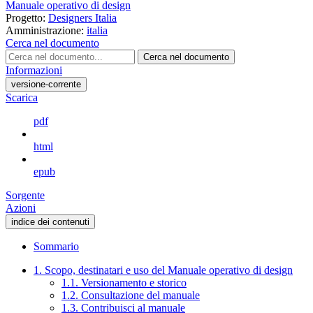
Manuale operativo di design
Progetto:
Designers Italia
Amministrazione:
italia
Cerca nel documento
Cerca nel documento
Informazioni
versione-corrente
Scarica
pdf
html
epub
Sorgente
Azioni
indice dei contenuti
Sommario
1. Scopo, destinatari e uso del Manuale operativo di design
1.1. Versionamento e storico
1.2. Consultazione del manuale
1.3. Contribuisci al manuale