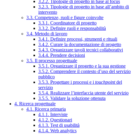
3.2.2. Tipologie di progetto in base al focus
3.2.3. Tipologie di progetto in base all’ambito di
intervento
3.3. Competenze, ruoli e figure coinvolte
3.3.1. Coordinatore di progetto
3.3.2. Definire ruoli e responsabilità
3.4. Metodo di lavoro
3.4.1. Definire processi, strumenti e rituali
3.4.2. Curare la documentazione di progetto
3.4.3. Organizzare tavoli tecnici collaborativi
3.4.4. Prendere decisioni
3.5. Il processo progettuale
3.5.1. Organizzare il progetto e la sua gestione
3.5.2. Comprendere il contesto d’uso del servizio
pubblico
3.5.3. Progettare i processi e i
touchpoint
del
servizio
3.5.4. Realizzare l’interfaccia utente del servizio
3.5.5. Validare la soluzione ottenuta
4. Ricerca progettuale
4.1. Ricerca primaria
4.1.1. Interviste
4.1.2. Questionari
4.1.3. Test di usabilità
4.1.4. Web analytics