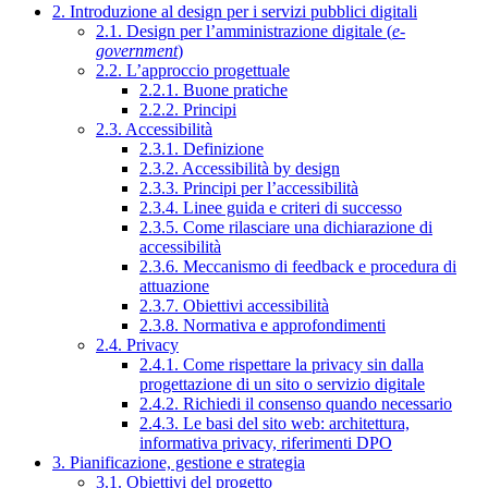
2. Introduzione al design per i servizi pubblici digitali
2.1. Design per l’amministrazione digitale (
e-
government
)
2.2. L’approccio progettuale
2.2.1. Buone pratiche
2.2.2. Principi
2.3. Accessibilità
2.3.1. Definizione
2.3.2. Accessibilità by design
2.3.3. Principi per l’accessibilità
2.3.4. Linee guida e criteri di successo
2.3.5. Come rilasciare una dichiarazione di
accessibilità
2.3.6. Meccanismo di feedback e procedura di
attuazione
2.3.7. Obiettivi accessibilità
2.3.8. Normativa e approfondimenti
2.4. Privacy
2.4.1. Come rispettare la privacy sin dalla
progettazione di un sito o servizio digitale
2.4.2. Richiedi il consenso quando necessario
2.4.3. Le basi del sito web: architettura,
informativa privacy, riferimenti DPO
3. Pianificazione, gestione e strategia
3.1. Obiettivi del progetto