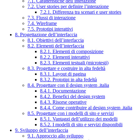
7.1. Caratteristiche dell’interazione
7.2. User stories per definire l’interazione
7.2.1. Differenza tra scenari e user stories
7.3. Flussi di interazione
7.4. Wireframe
7.5. Prototipi interattivi
8. Progettazione dell’interfaccia
8.1. Obiettivi dell’interfaccia
8.2. Elementi dell’interfaccia
8.2.1. Elementi di composizione
8.2.2. Elementi interattivi
8.2.3. Elementi testuali (microtesti)
8.3. Progettare e costruire in alta fedeltà
8.3.1. Layout di pagina
8.3.2. Prototipi in alta fedeltà
8.4. Progettare con il design system .italia
8.4.1. Documentazione
8.4.2. Benefici del design system
8.4.3. Risorse operative
8.4.4. Come contribuire al design system .italia
8.5. Progettare con i modelli di sito e servizi
8.5.1. Vantaggi dell’utilizzo dei modelli
8.5.2. I modelli di sito e servizi disponibili
9. Sviluppo dell’interfaccia
9.1. Approccio allo sviluppo