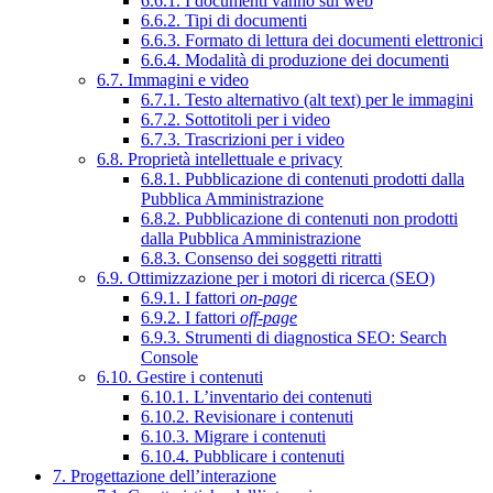
6.6.1. I documenti vanno sul web
6.6.2. Tipi di documenti
6.6.3. Formato di lettura dei documenti elettronici
6.6.4. Modalità di produzione dei documenti
6.7. Immagini e video
6.7.1. Testo alternativo (alt text) per le immagini
6.7.2. Sottotitoli per i video
6.7.3. Trascrizioni per i video
6.8. Proprietà intellettuale e privacy
6.8.1. Pubblicazione di contenuti prodotti dalla
Pubblica Amministrazione
6.8.2. Pubblicazione di contenuti non prodotti
dalla Pubblica Amministrazione
6.8.3. Consenso dei soggetti ritratti
6.9. Ottimizzazione per i motori di ricerca (SEO)
6.9.1. I fattori
on-page
6.9.2. I fattori
off-page
6.9.3. Strumenti di diagnostica SEO: Search
Console
6.10. Gestire i contenuti
6.10.1. L’inventario dei contenuti
6.10.2. Revisionare i contenuti
6.10.3. Migrare i contenuti
6.10.4. Pubblicare i contenuti
7. Progettazione dell’interazione