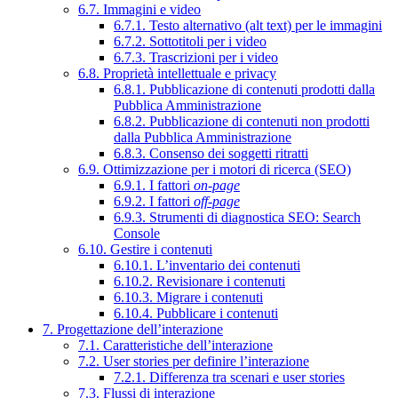
6.7. Immagini e video
6.7.1. Testo alternativo (alt text) per le immagini
6.7.2. Sottotitoli per i video
6.7.3. Trascrizioni per i video
6.8. Proprietà intellettuale e privacy
6.8.1. Pubblicazione di contenuti prodotti dalla
Pubblica Amministrazione
6.8.2. Pubblicazione di contenuti non prodotti
dalla Pubblica Amministrazione
6.8.3. Consenso dei soggetti ritratti
6.9. Ottimizzazione per i motori di ricerca (SEO)
6.9.1. I fattori
on-page
6.9.2. I fattori
off-page
6.9.3. Strumenti di diagnostica SEO: Search
Console
6.10. Gestire i contenuti
6.10.1. L’inventario dei contenuti
6.10.2. Revisionare i contenuti
6.10.3. Migrare i contenuti
6.10.4. Pubblicare i contenuti
7. Progettazione dell’interazione
7.1. Caratteristiche dell’interazione
7.2. User stories per definire l’interazione
7.2.1. Differenza tra scenari e user stories
7.3. Flussi di interazione