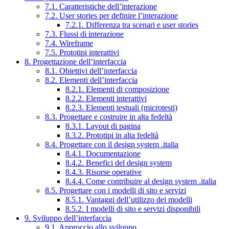
7.1. Caratteristiche dell’interazione
7.2. User stories per definire l’interazione
7.2.1. Differenza tra scenari e user stories
7.3. Flussi di interazione
7.4. Wireframe
7.5. Prototipi interattivi
8. Progettazione dell’interfaccia
8.1. Obiettivi dell’interfaccia
8.2. Elementi dell’interfaccia
8.2.1. Elementi di composizione
8.2.2. Elementi interattivi
8.2.3. Elementi testuali (microtesti)
8.3. Progettare e costruire in alta fedeltà
8.3.1. Layout di pagina
8.3.2. Prototipi in alta fedeltà
8.4. Progettare con il design system .italia
8.4.1. Documentazione
8.4.2. Benefici del design system
8.4.3. Risorse operative
8.4.4. Come contribuire al design system .italia
8.5. Progettare con i modelli di sito e servizi
8.5.1. Vantaggi dell’utilizzo dei modelli
8.5.2. I modelli di sito e servizi disponibili
9. Sviluppo dell’interfaccia
9.1. Approccio allo sviluppo