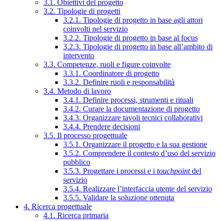
3.1. Obiettivi del progetto
3.2. Tipologie di progetti
3.2.1. Tipologie di progetto in base agli attori
coinvolti nel servizio
3.2.2. Tipologie di progetto in base al focus
3.2.3. Tipologie di progetto in base all’ambito di
intervento
3.3. Competenze, ruoli e figure coinvolte
3.3.1. Coordinatore di progetto
3.3.2. Definire ruoli e responsabilità
3.4. Metodo di lavoro
3.4.1. Definire processi, strumenti e rituali
3.4.2. Curare la documentazione di progetto
3.4.3. Organizzare tavoli tecnici collaborativi
3.4.4. Prendere decisioni
3.5. Il processo progettuale
3.5.1. Organizzare il progetto e la sua gestione
3.5.2. Comprendere il contesto d’uso del servizio
pubblico
3.5.3. Progettare i processi e i
touchpoint
del
servizio
3.5.4. Realizzare l’interfaccia utente del servizio
3.5.5. Validare la soluzione ottenuta
4. Ricerca progettuale
4.1. Ricerca primaria