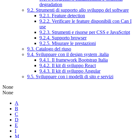
degradation
9.2. Strumenti di supporto allo sviluppo del software
9.2.1. Feature detection
9.2.2. Verificare le feature disponibili con Can I
use
9.2.3. Strumenti e risorse per CSS e JavaScript
9.2.4. Supporto browser
9.2.5. Misurare le prestazioni
9.3. Catalogo del riuso
9.4. Sviluppare con il design system .italia
9.4.1. Il framework Bootstrap Italia
9.4.2. Il kit di sviluppo React
9.4.3. Il kit di sviluppo Angular
9.5. Sviluppare con i modelli di sito e servizi
None
None
A
B
C
D
E
I
M