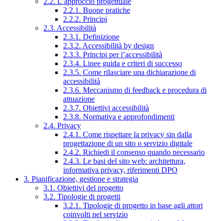
2.2. L’approccio progettuale
2.2.1. Buone pratiche
2.2.2. Principi
2.3. Accessibilità
2.3.1. Definizione
2.3.2. Accessibilità by design
2.3.3. Principi per l’accessibilità
2.3.4. Linee guida e criteri di successo
2.3.5. Come rilasciare una dichiarazione di
accessibilità
2.3.6. Meccanismo di feedback e procedura di
attuazione
2.3.7. Obiettivi accessibilità
2.3.8. Normativa e approfondimenti
2.4. Privacy
2.4.1. Come rispettare la privacy sin dalla
progettazione di un sito o servizio digitale
2.4.2. Richiedi il consenso quando necessario
2.4.3. Le basi del sito web: architettura,
informativa privacy, riferimenti DPO
3. Pianificazione, gestione e strategia
3.1. Obiettivi del progetto
3.2. Tipologie di progetti
3.2.1. Tipologie di progetto in base agli attori
coinvolti nel servizio