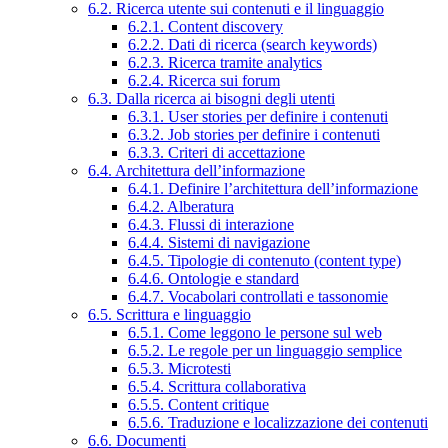
6.2. Ricerca utente sui contenuti e il linguaggio
6.2.1. Content discovery
6.2.2. Dati di ricerca (search keywords)
6.2.3. Ricerca tramite analytics
6.2.4. Ricerca sui forum
6.3. Dalla ricerca ai bisogni degli utenti
6.3.1. User stories per definire i contenuti
6.3.2. Job stories per definire i contenuti
6.3.3. Criteri di accettazione
6.4. Architettura dell’informazione
6.4.1. Definire l’architettura dell’informazione
6.4.2. Alberatura
6.4.3. Flussi di interazione
6.4.4. Sistemi di navigazione
6.4.5. Tipologie di contenuto (content type)
6.4.6. Ontologie e standard
6.4.7. Vocabolari controllati e tassonomie
6.5. Scrittura e linguaggio
6.5.1. Come leggono le persone sul web
6.5.2. Le regole per un linguaggio semplice
6.5.3. Microtesti
6.5.4. Scrittura collaborativa
6.5.5. Content critique
6.5.6. Traduzione e localizzazione dei contenuti
6.6. Documenti