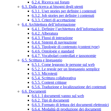
6.2.4. Ricerca sui forum
6.3. Dalla ricerca ai bisogni degli utenti
6.3.1. User stories per definire i contenuti
6.3.2. Job stories per definire i contenuti
6.3.3. Criteri di accettazione
6.4. Architettura dell’informazione
6.4.1. Definire l’architettura dell’informazione
6.4.2. Alberatura
6.4.3. Flussi di interazione
6.4.4. Sistemi di navigazione
6.4.5. Tipologie di contenuto (content type)
6.4.6. Ontologie e standard
6.4.7. Vocabolari controllati e tassonomie
6.5. Scrittura e linguaggio
6.5.1. Come leggono le persone sul web
6.5.2. Le regole per un linguaggio semplice
6.5.3. Microtesti
6.5.4. Scrittura collaborativa
6.5.5. Content critique
6.5.6. Traduzione e localizzazione dei contenuti
6.6. Documenti
6.6.1. I documenti vanno sul web
6.6.2. Tipi di documenti
6.6.3. Formato di lettura dei documenti elettronici
6.6.4. Modalità di produzione dei documenti