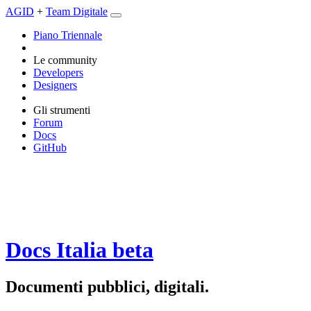
AGID
+
Team Digitale
Piano Triennale
Le community
Developers
Designers
Gli strumenti
Forum
Docs
GitHub
Docs Italia
beta
Documenti pubblici, digitali.