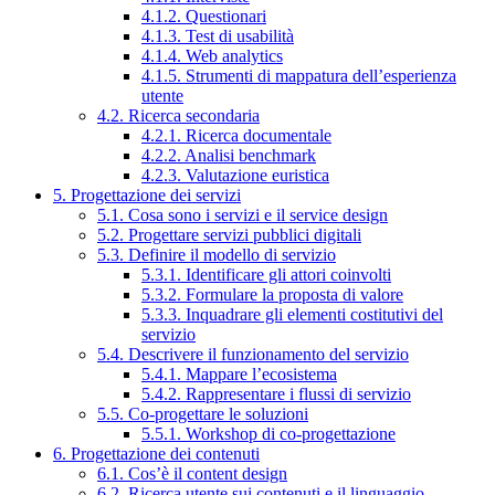
4.1.2. Questionari
4.1.3. Test di usabilità
4.1.4. Web analytics
4.1.5. Strumenti di mappatura dell’esperienza
utente
4.2. Ricerca secondaria
4.2.1. Ricerca documentale
4.2.2. Analisi benchmark
4.2.3. Valutazione euristica
5. Progettazione dei servizi
5.1. Cosa sono i servizi e il service design
5.2. Progettare servizi pubblici digitali
5.3. Definire il modello di servizio
5.3.1. Identificare gli attori coinvolti
5.3.2. Formulare la proposta di valore
5.3.3. Inquadrare gli elementi costitutivi del
servizio
5.4. Descrivere il funzionamento del servizio
5.4.1. Mappare l’ecosistema
5.4.2. Rappresentare i flussi di servizio
5.5. Co-progettare le soluzioni
5.5.1. Workshop di co-progettazione
6. Progettazione dei contenuti
6.1. Cos’è il content design
6.2. Ricerca utente sui contenuti e il linguaggio