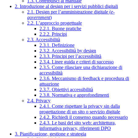
1.3. Contribuisci al manuale
2. Introduzione al design per i servizi pubblici digitali
2.1. Design per l’amministrazione digitale (
e-
government
)
2.2. L’approccio progettuale
2.2.1. Buone pratiche
2.2.2. Principi
2.3. Accessibilità
2.3.1. Definizione
2.3.2. Accessibilità by design
2.3.3. Principi per l’accessibilità
2.3.4. Linee guida e criteri di successo
2.3.5. Come rilasciare una dichiarazione di
accessibilità
2.3.6. Meccanismo di feedback e procedura di
attuazione
2.3.7. Obiettivi accessibilità
2.3.8. Normativa e approfondimenti
2.4. Privacy
2.4.1. Come rispettare la privacy sin dalla
progettazione di un sito o servizio digitale
2.4.2. Richiedi il consenso quando necessario
2.4.3. Le basi del sito web: architettura,
informativa privacy, riferimenti DPO
3. Pianificazione, gestione e strategia