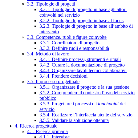
3.2. Tipologie di progetti
3.2.1. Tipologie di progetto in base agli attori
coinvolti nel servizio
3.2.2. Tipologie di progetto in base al focus
3.2.3. Tipologie di progetto in base all’ambito di
intervento
3.3. Competenze, ruoli e figure coinvolte
3.3.1. Coordinatore di progetto
3.3.2. Definire ruoli e responsabilità
3.4. Metodo di lavoro
3.4.1. Definire processi, strumenti e rituali
3.4.2. Curare la documentazione di progetto
3.4.3. Organizzare tavoli tecnici collaborativi
3.4.4. Prendere decisioni
3.5. Il processo progettuale
3.5.1. Organizzare il progetto e la sua gestione
3.5.2. Comprendere il contesto d’uso del servizio
pubblico
3.5.3. Progettare i processi e i
touchpoint
del
servizio
3.5.4. Realizzare l’interfaccia utente del servizio
3.5.5. Validare la soluzione ottenuta
4. Ricerca progettuale
4.1. Ricerca primaria
4.1.1. Interviste