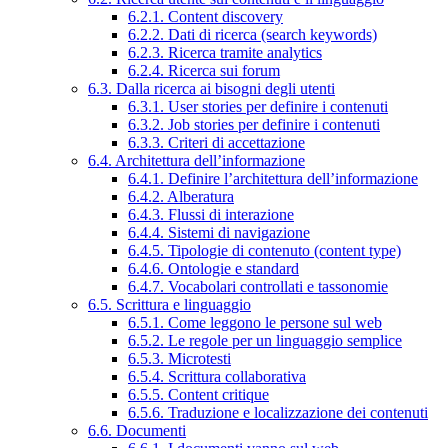
6.2.1. Content discovery
6.2.2. Dati di ricerca (search keywords)
6.2.3. Ricerca tramite analytics
6.2.4. Ricerca sui forum
6.3. Dalla ricerca ai bisogni degli utenti
6.3.1. User stories per definire i contenuti
6.3.2. Job stories per definire i contenuti
6.3.3. Criteri di accettazione
6.4. Architettura dell’informazione
6.4.1. Definire l’architettura dell’informazione
6.4.2. Alberatura
6.4.3. Flussi di interazione
6.4.4. Sistemi di navigazione
6.4.5. Tipologie di contenuto (content type)
6.4.6. Ontologie e standard
6.4.7. Vocabolari controllati e tassonomie
6.5. Scrittura e linguaggio
6.5.1. Come leggono le persone sul web
6.5.2. Le regole per un linguaggio semplice
6.5.3. Microtesti
6.5.4. Scrittura collaborativa
6.5.5. Content critique
6.5.6. Traduzione e localizzazione dei contenuti
6.6. Documenti