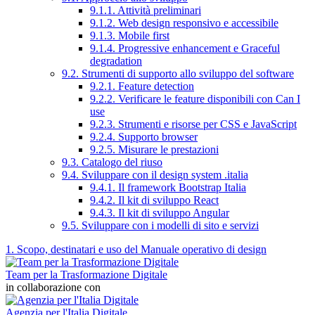
9.1.1. Attività preliminari
9.1.2. Web design responsivo e accessibile
9.1.3. Mobile first
9.1.4. Progressive enhancement e Graceful
degradation
9.2. Strumenti di supporto allo sviluppo del software
9.2.1. Feature detection
9.2.2. Verificare le feature disponibili con Can I
use
9.2.3. Strumenti e risorse per CSS e JavaScript
9.2.4. Supporto browser
9.2.5. Misurare le prestazioni
9.3. Catalogo del riuso
9.4. Sviluppare con il design system .italia
9.4.1. Il framework Bootstrap Italia
9.4.2. Il kit di sviluppo React
9.4.3. Il kit di sviluppo Angular
9.5. Sviluppare con i modelli di sito e servizi
1. Scopo, destinatari e uso del Manuale operativo di design
Team per la Trasformazione Digitale
in collaborazione con
Agenzia per l'Italia Digitale