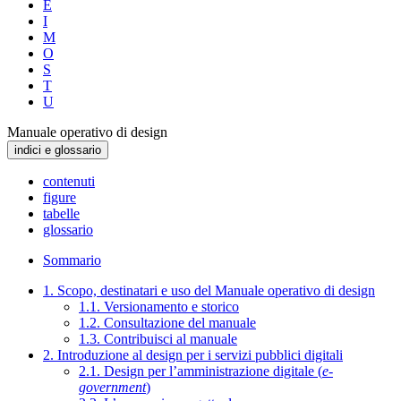
E
I
M
O
S
T
U
Manuale operativo di design
indici e glossario
contenuti
figure
tabelle
glossario
Sommario
1. Scopo, destinatari e uso del Manuale operativo di design
1.1. Versionamento e storico
1.2. Consultazione del manuale
1.3. Contribuisci al manuale
2. Introduzione al design per i servizi pubblici digitali
2.1. Design per l’amministrazione digitale (
e-
government
)