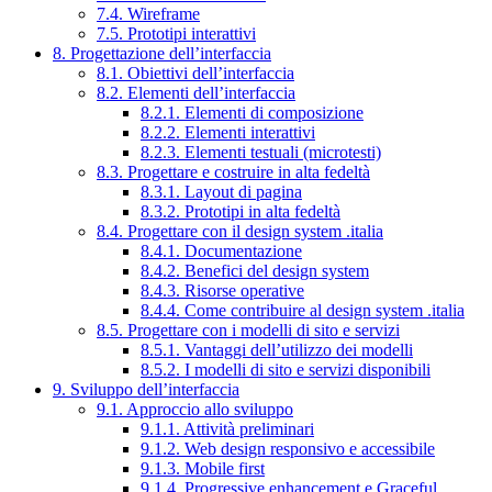
7.4. Wireframe
7.5. Prototipi interattivi
8. Progettazione dell’interfaccia
8.1. Obiettivi dell’interfaccia
8.2. Elementi dell’interfaccia
8.2.1. Elementi di composizione
8.2.2. Elementi interattivi
8.2.3. Elementi testuali (microtesti)
8.3. Progettare e costruire in alta fedeltà
8.3.1. Layout di pagina
8.3.2. Prototipi in alta fedeltà
8.4. Progettare con il design system .italia
8.4.1. Documentazione
8.4.2. Benefici del design system
8.4.3. Risorse operative
8.4.4. Come contribuire al design system .italia
8.5. Progettare con i modelli di sito e servizi
8.5.1. Vantaggi dell’utilizzo dei modelli
8.5.2. I modelli di sito e servizi disponibili
9. Sviluppo dell’interfaccia
9.1. Approccio allo sviluppo
9.1.1. Attività preliminari
9.1.2. Web design responsivo e accessibile
9.1.3. Mobile first
9.1.4. Progressive enhancement e Graceful