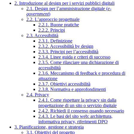
2. Introduzione al design per i servizi pubblici digitali
2.1. Design per l’amministrazione digitale (
e-
government
)
2.2. L’approccio progettuale
2.2.1. Buone pratiche
2.2.2. Principi
2.3. Accessibilità
2.3.1. Definizione
2.3.2. Accessibilità by design
2.3.3. Principi per l’accessibilità
2.3.4. Linee guida e criteri di successo
2.3.5. Come rilasciare una dichiarazione di
accessibilità
2.3.6. Meccanismo di feedback e procedura di
attuazione
2.3.7. Obiettivi accessibilità
2.3.8. Normativa e approfondimenti
2.4. Privacy
2.4.1. Come rispettare la privacy sin dalla
progettazione di un sito o servizio digitale
2.4.2. Richiedi il consenso quando necessario
2.4.3. Le basi del sito web: architettura,
informativa privacy, riferimenti DPO
3. Pianificazione, gestione e strategia
3.1. Obiettivi del progetto