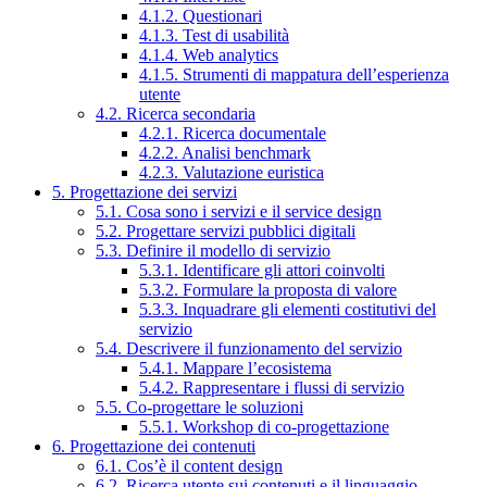
4.1.2. Questionari
4.1.3. Test di usabilità
4.1.4. Web analytics
4.1.5. Strumenti di mappatura dell’esperienza
utente
4.2. Ricerca secondaria
4.2.1. Ricerca documentale
4.2.2. Analisi benchmark
4.2.3. Valutazione euristica
5. Progettazione dei servizi
5.1. Cosa sono i servizi e il service design
5.2. Progettare servizi pubblici digitali
5.3. Definire il modello di servizio
5.3.1. Identificare gli attori coinvolti
5.3.2. Formulare la proposta di valore
5.3.3. Inquadrare gli elementi costitutivi del
servizio
5.4. Descrivere il funzionamento del servizio
5.4.1. Mappare l’ecosistema
5.4.2. Rappresentare i flussi di servizio
5.5. Co-progettare le soluzioni
5.5.1. Workshop di co-progettazione
6. Progettazione dei contenuti
6.1. Cos’è il content design
6.2. Ricerca utente sui contenuti e il linguaggio