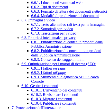
6.6.1. I documenti vanno sul web
6.6.2. Tipi di documenti
6.6.3. Formato di lettura dei documenti elettronici
6.6.4. Modalità di produzione dei documenti
6.7. Immagini e video
6.7.1. Testo alternativo (alt text) per le immagini
6.7.2. Sottotitoli per i video
6.7.3. Trascrizioni per i video
6.8. Proprietà intellettuale e privacy
6.8.1. Pubblicazione di contenuti prodotti dalla
Pubblica Amministrazione
6.8.2. Pubblicazione di contenuti non prodotti
dalla Pubblica Amministrazione
6.8.3. Consenso dei soggetti ritratti
6.9. Ottimizzazione per i motori di ricerca (SEO)
6.9.1. I fattori
on-page
6.9.2. I fattori
off-page
6.9.3. Strumenti di diagnostica SEO: Search
Console
6.10. Gestire i contenuti
6.10.1. L’inventario dei contenuti
6.10.2. Revisionare i contenuti
6.10.3. Migrare i contenuti
6.10.4. Pubblicare i contenuti
7. Progettazione dell’interazione