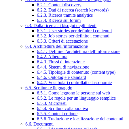
6.2.1. Content discovery
6.2.2. Dati di ricerca (search keywords)
6.2.3. Ricerca tramite analytics
6.2.4. Ricerca sui forum
6.3. Dalla ricerca ai bisogni degli utenti
6.3.1. User stories per definire i contenuti
6.3.2. Job stories per definire i contenuti
6.3.3. Criteri di accettazione
6.4. Architettura dell’informazione
6.4.1. Definire l’architettura dell’informazione
6.4.2. Alberatura
6.4.3. Flussi di interazione
6.4.4. Sistemi di navigazione
6.4.5. Tipologie di contenuto (content type)
6.4.6. Ontologie e standard
6.4.7. Vocabolari controllati e tassonomie
6.5. Scrittura e linguaggio
6.5.1. Come leggono le persone sul web
6.5.2. Le regole per un linguaggio semplice
6.5.3. Microtesti
6.5.4. Scrittura collaborativa
6.5.5. Content critique
6.5.6. Traduzione e localizzazione dei contenuti
6.6. Documenti