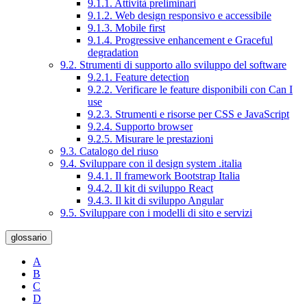
9.1.1. Attività preliminari
9.1.2. Web design responsivo e accessibile
9.1.3. Mobile first
9.1.4. Progressive enhancement e Graceful
degradation
9.2. Strumenti di supporto allo sviluppo del software
9.2.1. Feature detection
9.2.2. Verificare le feature disponibili con Can I
use
9.2.3. Strumenti e risorse per CSS e JavaScript
9.2.4. Supporto browser
9.2.5. Misurare le prestazioni
9.3. Catalogo del riuso
9.4. Sviluppare con il design system .italia
9.4.1. Il framework Bootstrap Italia
9.4.2. Il kit di sviluppo React
9.4.3. Il kit di sviluppo Angular
9.5. Sviluppare con i modelli di sito e servizi
glossario
A
B
C
D