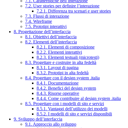
7.1. Caratteristiche dell’interazione
7.2. User stories per definire l’interazione
7.2.1. Differenza tra scenari e user stories
7.3. Flussi di interazione
7.4. Wireframe
7.5. Prototipi interattivi
8. Progettazione dell’interfaccia
8.1. Obiettivi dell’interfaccia
8.2. Elementi dell’interfaccia
8.2.1. Elementi di composizione
8.2.2. Elementi interattivi
8.2.3. Elementi testuali (microtesti)
8.3. Progettare e costruire in alta fedeltà
8.3.1. Layout di pagina
8.3.2. Prototipi in alta fedeltà
8.4. Progettare con il design system .italia
8.4.1. Documentazione
8.4.2. Benefici del design system
8.4.3. Risorse operative
8.4.4. Come contribuire al design system .italia
8.5. Progettare con i modelli di sito e servizi
8.5.1. Vantaggi dell’utilizzo dei modelli
8.5.2. I modelli di sito e servizi disponibili
9. Sviluppo dell’interfaccia
9.1. Approccio allo sviluppo