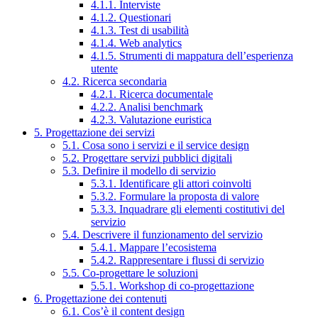
4.1.1. Interviste
4.1.2. Questionari
4.1.3. Test di usabilità
4.1.4. Web analytics
4.1.5. Strumenti di mappatura dell’esperienza
utente
4.2. Ricerca secondaria
4.2.1. Ricerca documentale
4.2.2. Analisi benchmark
4.2.3. Valutazione euristica
5. Progettazione dei servizi
5.1. Cosa sono i servizi e il service design
5.2. Progettare servizi pubblici digitali
5.3. Definire il modello di servizio
5.3.1. Identificare gli attori coinvolti
5.3.2. Formulare la proposta di valore
5.3.3. Inquadrare gli elementi costitutivi del
servizio
5.4. Descrivere il funzionamento del servizio
5.4.1. Mappare l’ecosistema
5.4.2. Rappresentare i flussi di servizio
5.5. Co-progettare le soluzioni
5.5.1. Workshop di co-progettazione
6. Progettazione dei contenuti
6.1. Cos’è il content design