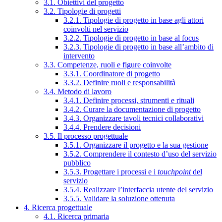
3.1. Obiettivi del progetto
3.2. Tipologie di progetti
3.2.1. Tipologie di progetto in base agli attori
coinvolti nel servizio
3.2.2. Tipologie di progetto in base al focus
3.2.3. Tipologie di progetto in base all’ambito di
intervento
3.3. Competenze, ruoli e figure coinvolte
3.3.1. Coordinatore di progetto
3.3.2. Definire ruoli e responsabilità
3.4. Metodo di lavoro
3.4.1. Definire processi, strumenti e rituali
3.4.2. Curare la documentazione di progetto
3.4.3. Organizzare tavoli tecnici collaborativi
3.4.4. Prendere decisioni
3.5. Il processo progettuale
3.5.1. Organizzare il progetto e la sua gestione
3.5.2. Comprendere il contesto d’uso del servizio
pubblico
3.5.3. Progettare i processi e i
touchpoint
del
servizio
3.5.4. Realizzare l’interfaccia utente del servizio
3.5.5. Validare la soluzione ottenuta
4. Ricerca progettuale
4.1. Ricerca primaria