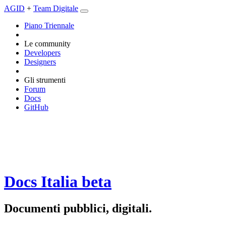
AGID
+
Team Digitale
Piano Triennale
Le community
Developers
Designers
Gli strumenti
Forum
Docs
GitHub
Docs Italia
beta
Documenti pubblici, digitali.