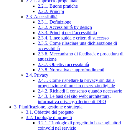
2.2. L’approccio progettuale
2.2.1. Buone pratiche
2.2.2. Principi
2.3. Accessibilità
2.3.1. Definizione
2.3.2. Accessibilità by design
2.3.3. Principi per l’accessibilità
2.3.4. Linee guida e criteri di successo
2.3.5. Come rilasciare una dichiarazione di
accessibilità
2.3.6. Meccanismo di feedback e procedura di
attuazione
2.3.7. Obiettivi accessibilità
2.3.8. Normativa e approfondimenti
2.4. Privacy
2.4.1. Come rispettare la privacy sin dalla
progettazione di un sito o servizio digitale
2.4.2. Richiedi il consenso quando necessario
2.4.3. Le basi del sito web: architettura,
informativa privacy, riferimenti DPO
3. Pianificazione, gestione e strategia
3.1. Obiettivi del progetto
3.2. Tipologie di progetti
3.2.1. Tipologie di progetto in base agli attori
coinvolti nel servizio