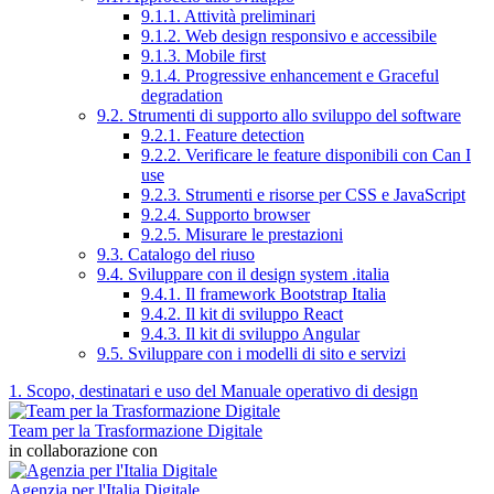
9.1.1. Attività preliminari
9.1.2. Web design responsivo e accessibile
9.1.3. Mobile first
9.1.4. Progressive enhancement e Graceful
degradation
9.2. Strumenti di supporto allo sviluppo del software
9.2.1. Feature detection
9.2.2. Verificare le feature disponibili con Can I
use
9.2.3. Strumenti e risorse per CSS e JavaScript
9.2.4. Supporto browser
9.2.5. Misurare le prestazioni
9.3. Catalogo del riuso
9.4. Sviluppare con il design system .italia
9.4.1. Il framework Bootstrap Italia
9.4.2. Il kit di sviluppo React
9.4.3. Il kit di sviluppo Angular
9.5. Sviluppare con i modelli di sito e servizi
1. Scopo, destinatari e uso del Manuale operativo di design
Team per la Trasformazione Digitale
in collaborazione con
Agenzia per l'Italia Digitale