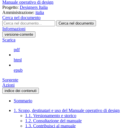
Manuale operativo di design
Progetto:
Designers Italia
Amministrazione:
italia
Cerca nel documento
Cerca nel documento
Informazioni
versione-corrente
Scarica
pdf
html
epub
Sorgente
Azioni
indice dei contenuti
Sommario
1. Scopo, destinatari e uso del Manuale operativo di design
1.1. Versionamento e storico
1.2. Consultazione del manuale
1.3. Contribuisci al manuale