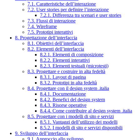
7.1. Caratteristiche dell’interazione
7.2. User stories per definire l’interazione
7.2.1. Differenza tra scenari e user stories
7.3. Flussi di interazione
7.4. Wireframe
7.5. Prototipi interattivi
8. Progettazione dell’interfaccia
8.1. Obiettivi dell’interfaccia
8.2. Elementi dell’interfaccia
8.2.1. Elementi di composizione
8.2.2. Elementi interattivi
8.2.3. Elementi testuali (microtesti)
8.3. Progettare e costruire in alta fedeltà
8.3.1. Layout di pagina
8.3.2. Prototipi in alta fedeltà
8.4. Progettare con il design system .italia
8.4.1. Documentazione
8.4.2. Benefici del design system
8.4.3. Risorse operative
8.4.4. Come contribuire al design system .italia
8.5. Progettare con i modelli di sito e servizi
8.5.1. Vantaggi dell’utilizzo dei modelli
8.5.2. I modelli di sito e servizi disponibili
9. Sviluppo dell’interfaccia
9.1. Approccio allo sviluppo