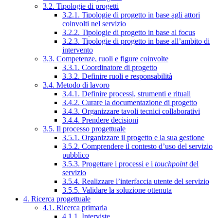
3.2. Tipologie di progetti
3.2.1. Tipologie di progetto in base agli attori
coinvolti nel servizio
3.2.2. Tipologie di progetto in base al focus
3.2.3. Tipologie di progetto in base all’ambito di
intervento
3.3. Competenze, ruoli e figure coinvolte
3.3.1. Coordinatore di progetto
3.3.2. Definire ruoli e responsabilità
3.4. Metodo di lavoro
3.4.1. Definire processi, strumenti e rituali
3.4.2. Curare la documentazione di progetto
3.4.3. Organizzare tavoli tecnici collaborativi
3.4.4. Prendere decisioni
3.5. Il processo progettuale
3.5.1. Organizzare il progetto e la sua gestione
3.5.2. Comprendere il contesto d’uso del servizio
pubblico
3.5.3. Progettare i processi e i
touchpoint
del
servizio
3.5.4. Realizzare l’interfaccia utente del servizio
3.5.5. Validare la soluzione ottenuta
4. Ricerca progettuale
4.1. Ricerca primaria
4.1.1. Interviste