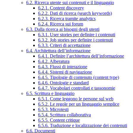
6.2. Ricerca utente sui contenuti e il linguaggio
6.2.1. Content discovery
6.2.2. Dati di ricerca (search keywords)
6.2.3. Ricerca tramite analytics
6.2.4. Ricerca sui forum
6.3. Dalla ricerca ai bisogni degli utenti
6.3.1. User stories per definire i contenuti
6.3.2. Job stories per definire i contenuti
6.3.3. Criteri di accettazione
6.4. Architettura dell’informazione
6.4.1. Definire l’architettura dell’informazione
6.4.2. Alberatura
6.4.3. Flussi di interazione
6.4.4. Sistemi di navigazione
6.4.5. Tipologie di contenuto (content type)
6.4.6. Ontologie e standard
6.4.7. Vocabolari controllati e tassonomie
6.5. Scrittura e linguaggio
6.5.1. Come leggono le persone sul web
6.5.2. Le regole per un linguaggio semplice
6.5.3. Microtesti
6.5.4. Scrittura collaborativa
6.5.5. Content critique
6.5.6. Traduzione e localizzazione dei contenuti
6.6. Documenti