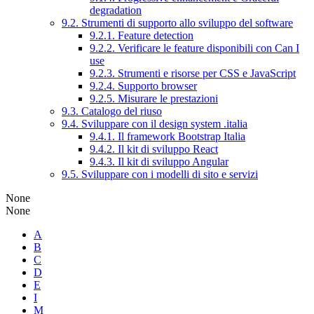
degradation
9.2. Strumenti di supporto allo sviluppo del software
9.2.1. Feature detection
9.2.2. Verificare le feature disponibili con Can I
use
9.2.3. Strumenti e risorse per CSS e JavaScript
9.2.4. Supporto browser
9.2.5. Misurare le prestazioni
9.3. Catalogo del riuso
9.4. Sviluppare con il design system .italia
9.4.1. Il framework Bootstrap Italia
9.4.2. Il kit di sviluppo React
9.4.3. Il kit di sviluppo Angular
9.5. Sviluppare con i modelli di sito e servizi
None
None
A
B
C
D
E
I
M