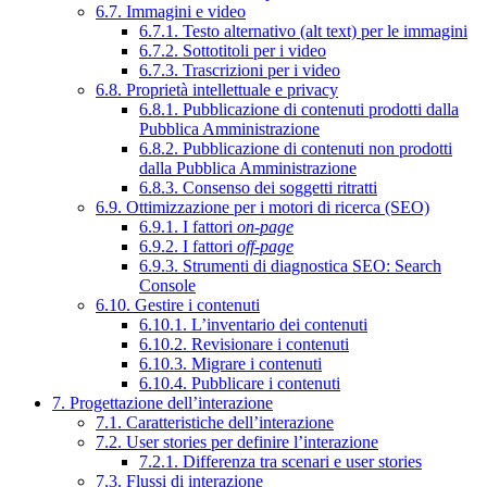
6.7. Immagini e video
6.7.1. Testo alternativo (alt text) per le immagini
6.7.2. Sottotitoli per i video
6.7.3. Trascrizioni per i video
6.8. Proprietà intellettuale e privacy
6.8.1. Pubblicazione di contenuti prodotti dalla
Pubblica Amministrazione
6.8.2. Pubblicazione di contenuti non prodotti
dalla Pubblica Amministrazione
6.8.3. Consenso dei soggetti ritratti
6.9. Ottimizzazione per i motori di ricerca (SEO)
6.9.1. I fattori
on-page
6.9.2. I fattori
off-page
6.9.3. Strumenti di diagnostica SEO: Search
Console
6.10. Gestire i contenuti
6.10.1. L’inventario dei contenuti
6.10.2. Revisionare i contenuti
6.10.3. Migrare i contenuti
6.10.4. Pubblicare i contenuti
7. Progettazione dell’interazione
7.1. Caratteristiche dell’interazione
7.2. User stories per definire l’interazione
7.2.1. Differenza tra scenari e user stories
7.3. Flussi di interazione