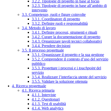
3.2.2. Tipologie di progetto in base al focus
3.2.3. Tipologie di progetto in base all’ambito di
intervento
3.3. Competenze, ruoli e figure coinvolte
3.3.1. Coordinatore di progetto
3.3.2. Definire ruoli e responsabilità
3.4. Metodo di lavoro
3.4.1. Definire processi, strumenti e rituali
3.4.2. Curare la documentazione di progetto
3.4.3. Organizzare tavoli tecnici collaborativi
3.4.4. Prendere decisioni
3.5. Il processo progettuale
3.5.1. Organizzare il progetto e la sua gestione
3.5.2. Comprendere il contesto d’uso del servizio
pubblico
3.5.3. Progettare i processi e i
touchpoint
del
servizio
3.5.4. Realizzare l’interfaccia utente del servizio
3.5.5. Validare la soluzione ottenuta
4. Ricerca progettuale
4.1. Ricerca primaria
4.1.1. Interviste
4.1.2. Questionari
4.1.3. Test di usabilità
4.1.4. Web analytics