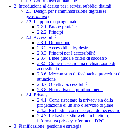
1.3. Contribuisci al manuale
2. Introduzione al design per i servizi pubblici digitali
2.1. Design per l’amministrazione digitale (
e-
government
)
2.2. L’approccio progettuale
2.2.1. Buone pratiche
2.2.2. Principi
2.3. Accessibilità
2.3.1. Definizione
2.3.2. Accessibilità by design
2.3.3. Principi per l’accessibilità
2.3.4. Linee guida e criteri di successo
2.3.5. Come rilasciare una dichiarazione di
accessibilità
2.3.6. Meccanismo di feedback e procedura di
attuazione
2.3.7. Obiettivi accessibilità
2.3.8. Normativa e approfondimenti
2.4. Privacy
2.4.1. Come rispettare la privacy sin dalla
progettazione di un sito o servizio digitale
2.4.2. Richiedi il consenso quando necessario
2.4.3. Le basi del sito web: architettura,
informativa privacy, riferimenti DPO
3. Pianificazione, gestione e strategia