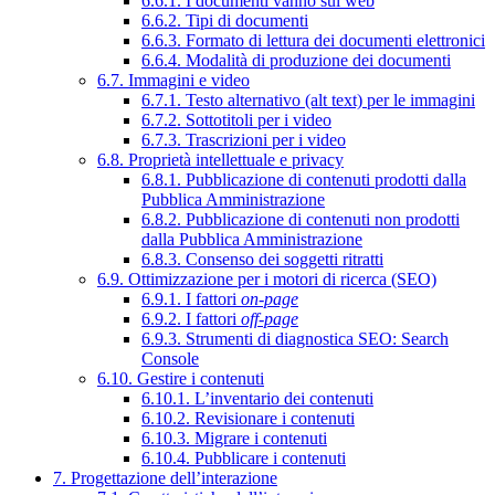
6.6.1. I documenti vanno sul web
6.6.2. Tipi di documenti
6.6.3. Formato di lettura dei documenti elettronici
6.6.4. Modalità di produzione dei documenti
6.7. Immagini e video
6.7.1. Testo alternativo (alt text) per le immagini
6.7.2. Sottotitoli per i video
6.7.3. Trascrizioni per i video
6.8. Proprietà intellettuale e privacy
6.8.1. Pubblicazione di contenuti prodotti dalla
Pubblica Amministrazione
6.8.2. Pubblicazione di contenuti non prodotti
dalla Pubblica Amministrazione
6.8.3. Consenso dei soggetti ritratti
6.9. Ottimizzazione per i motori di ricerca (SEO)
6.9.1. I fattori
on-page
6.9.2. I fattori
off-page
6.9.3. Strumenti di diagnostica SEO: Search
Console
6.10. Gestire i contenuti
6.10.1. L’inventario dei contenuti
6.10.2. Revisionare i contenuti
6.10.3. Migrare i contenuti
6.10.4. Pubblicare i contenuti
7. Progettazione dell’interazione