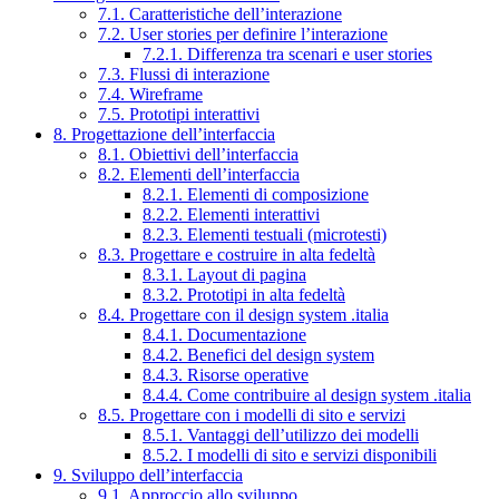
7.1. Caratteristiche dell’interazione
7.2. User stories per definire l’interazione
7.2.1. Differenza tra scenari e user stories
7.3. Flussi di interazione
7.4. Wireframe
7.5. Prototipi interattivi
8. Progettazione dell’interfaccia
8.1. Obiettivi dell’interfaccia
8.2. Elementi dell’interfaccia
8.2.1. Elementi di composizione
8.2.2. Elementi interattivi
8.2.3. Elementi testuali (microtesti)
8.3. Progettare e costruire in alta fedeltà
8.3.1. Layout di pagina
8.3.2. Prototipi in alta fedeltà
8.4. Progettare con il design system .italia
8.4.1. Documentazione
8.4.2. Benefici del design system
8.4.3. Risorse operative
8.4.4. Come contribuire al design system .italia
8.5. Progettare con i modelli di sito e servizi
8.5.1. Vantaggi dell’utilizzo dei modelli
8.5.2. I modelli di sito e servizi disponibili
9. Sviluppo dell’interfaccia
9.1. Approccio allo sviluppo