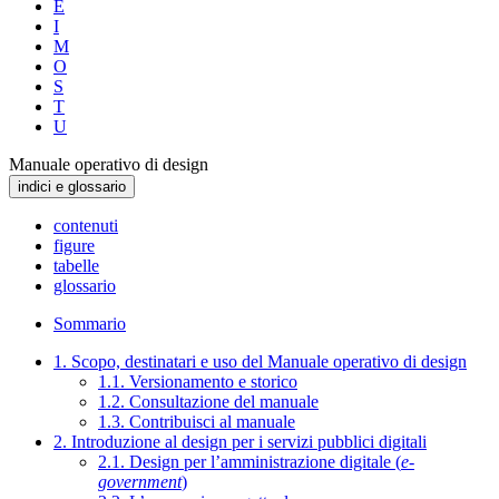
E
I
M
O
S
T
U
Manuale operativo di design
indici e glossario
contenuti
figure
tabelle
glossario
Sommario
1. Scopo, destinatari e uso del Manuale operativo di design
1.1. Versionamento e storico
1.2. Consultazione del manuale
1.3. Contribuisci al manuale
2. Introduzione al design per i servizi pubblici digitali
2.1. Design per l’amministrazione digitale (
e-
government
)