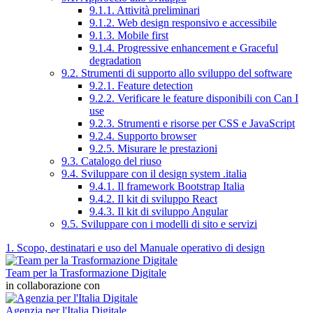
9.1.1. Attività preliminari
9.1.2. Web design responsivo e accessibile
9.1.3. Mobile first
9.1.4. Progressive enhancement e Graceful
degradation
9.2. Strumenti di supporto allo sviluppo del software
9.2.1. Feature detection
9.2.2. Verificare le feature disponibili con Can I
use
9.2.3. Strumenti e risorse per CSS e JavaScript
9.2.4. Supporto browser
9.2.5. Misurare le prestazioni
9.3. Catalogo del riuso
9.4. Sviluppare con il design system .italia
9.4.1. Il framework Bootstrap Italia
9.4.2. Il kit di sviluppo React
9.4.3. Il kit di sviluppo Angular
9.5. Sviluppare con i modelli di sito e servizi
1. Scopo, destinatari e uso del Manuale operativo di design
Team per la Trasformazione Digitale
in collaborazione con
Agenzia per l'Italia Digitale