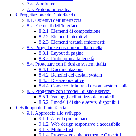
7.4. Wireframe
7.5. Prototipi interattivi
8. Progettazione dell’interfaccia
8.1. Obiettivi dell’interfaccia
8.2. Elementi dell’interfaccia
8.2.1. Elementi di composizione
8.2.2. Elementi interattivi
8.2.3. Elementi testuali (microtesti)
8.3. Progettare e costruire in alta fedeltà
8.3.1. Layout di pagina
8.3.2. Prototipi in alta fedeltà
8.4. Progettare con il design system .italia
8.4.1. Documentazione
8.4.2. Benefici del design system
8.4.3. Risorse operative
8.4.4. Come contribuire al design system .italia
8.5. Progettare con i modelli di sito e servizi
8.5.1. Vantaggi dell’utilizzo dei modelli
8.5.2. I modelli di sito e servizi disponibili
9. Sviluppo dell’interfaccia
9.1. Approccio allo sviluppo
9.1.1. Attività preliminari
9.1.2. Web design responsivo e accessibile
9.1.3. Mobile first
9.1.4. Progressive enhancement e Graceful