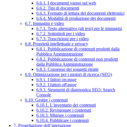
6.6.1. I documenti vanno sul web
6.6.2. Tipi di documenti
6.6.3. Formato di lettura dei documenti elettronici
6.6.4. Modalità di produzione dei documenti
6.7. Immagini e video
6.7.1. Testo alternativo (alt text) per le immagini
6.7.2. Sottotitoli per i video
6.7.3. Trascrizioni per i video
6.8. Proprietà intellettuale e privacy
6.8.1. Pubblicazione di contenuti prodotti dalla
Pubblica Amministrazione
6.8.2. Pubblicazione di contenuti non prodotti
dalla Pubblica Amministrazione
6.8.3. Consenso dei soggetti ritratti
6.9. Ottimizzazione per i motori di ricerca (SEO)
6.9.1. I fattori
on-page
6.9.2. I fattori
off-page
6.9.3. Strumenti di diagnostica SEO: Search
Console
6.10. Gestire i contenuti
6.10.1. L’inventario dei contenuti
6.10.2. Revisionare i contenuti
6.10.3. Migrare i contenuti
6.10.4. Pubblicare i contenuti
7. Progettazione dell’interazione