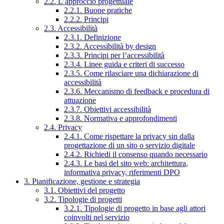
2.2. L’approccio progettuale
2.2.1. Buone pratiche
2.2.2. Principi
2.3. Accessibilità
2.3.1. Definizione
2.3.2. Accessibilità by design
2.3.3. Principi per l’accessibilità
2.3.4. Linee guida e criteri di successo
2.3.5. Come rilasciare una dichiarazione di
accessibilità
2.3.6. Meccanismo di feedback e procedura di
attuazione
2.3.7. Obiettivi accessibilità
2.3.8. Normativa e approfondimenti
2.4. Privacy
2.4.1. Come rispettare la privacy sin dalla
progettazione di un sito o servizio digitale
2.4.2. Richiedi il consenso quando necessario
2.4.3. Le basi del sito web: architettura,
informativa privacy, riferimenti DPO
3. Pianificazione, gestione e strategia
3.1. Obiettivi del progetto
3.2. Tipologie di progetti
3.2.1. Tipologie di progetto in base agli attori
coinvolti nel servizio