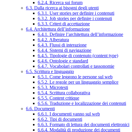
6.2.4. Ricerca sui forum
6.3. Dalla ricerca ai bisogni degli utenti
6.3.1. User stories per definire i contenuti
6.3.2. Job stories per definire i contenuti
6.3.3. Criteri di accettazione
6.4. Architettura dell’informazione
6.4.1. Definire l’architettura dell’informazione
6.4.2. Alberatura
6.4.3. Flussi di interazione
6.4.4. Sistemi di navigazione
6.4.5. Tipologie di contenuto (content type)
6.4.6. Ontologie e standard
6.4.7. Vocabolari controllati e tassonomie
6.5. Scrittura e linguaggio
6.5.1. Come leggono le persone sul web
6.5.2. Le regole per un linguaggio semplice
6.5.3. Microtesti
6.5.4. Scrittura collaborativa
6.5.5. Content critique
6.5.6. Traduzione e localizzazione dei contenuti
6.6. Documenti
6.6.1. I documenti vanno sul web
6.6.2. Tipi di documenti
6.6.3. Formato di lettura dei documenti elettronici
6.6.4. Modalità di produzione dei documenti