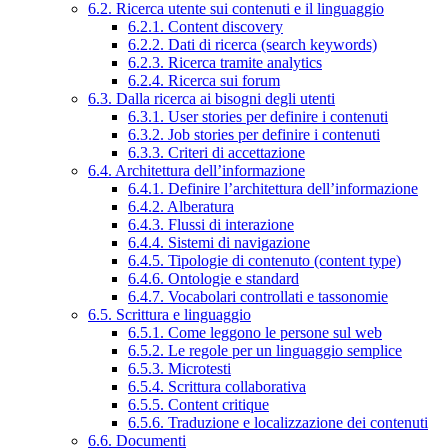
6.2. Ricerca utente sui contenuti e il linguaggio
6.2.1. Content discovery
6.2.2. Dati di ricerca (search keywords)
6.2.3. Ricerca tramite analytics
6.2.4. Ricerca sui forum
6.3. Dalla ricerca ai bisogni degli utenti
6.3.1. User stories per definire i contenuti
6.3.2. Job stories per definire i contenuti
6.3.3. Criteri di accettazione
6.4. Architettura dell’informazione
6.4.1. Definire l’architettura dell’informazione
6.4.2. Alberatura
6.4.3. Flussi di interazione
6.4.4. Sistemi di navigazione
6.4.5. Tipologie di contenuto (content type)
6.4.6. Ontologie e standard
6.4.7. Vocabolari controllati e tassonomie
6.5. Scrittura e linguaggio
6.5.1. Come leggono le persone sul web
6.5.2. Le regole per un linguaggio semplice
6.5.3. Microtesti
6.5.4. Scrittura collaborativa
6.5.5. Content critique
6.5.6. Traduzione e localizzazione dei contenuti
6.6. Documenti