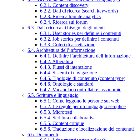
6.2.1. Content discovery
6.2.2. Dati di ricerca (search keywords)
6.2.3. Ricerca tramite analytics
6.2.4. Ricerca sui forum
6.3. Dalla ricerca ai bisogni degli utenti
6.3.1. User stories per definire i contenuti
6.3.2. Job stories per definire i contenuti
6.3.3. Criteri di accettazione
6.4. Architettura dell’informazione
6.4.1. Definire l’architettura dell’informazione
6.4.2. Alberatura
6.4.3. Flussi di interazione
6.4.4. Sistemi di navigazione
6.4.5. Tipologie di contenuto (content type)
6.4.6. Ontologie e standard
6.4.7. Vocabolari controllati e tassonomie
6.5. Scrittura e linguaggio
6.5.1. Come leggono le persone sul web
6.5.2. Le regole per un linguaggio semplice
6.5.3. Microtesti
6.5.4. Scrittura collaborativa
6.5.5. Content critique
6.5.6. Traduzione e localizzazione dei contenuti
6.6. Documenti