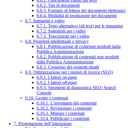
6.6.1. I documenti vanno sul web
6.6.2. Tipi di documenti
6.6.3. Formato di lettura dei documenti elettronici
6.6.4. Modalità di produzione dei documenti
6.7. Immagini e video
6.7.1. Testo alternativo (alt text) per le immagini
6.7.2. Sottotitoli per i video
6.7.3. Trascrizioni per i video
6.8. Proprietà intellettuale e privacy
6.8.1. Pubblicazione di contenuti prodotti dalla
Pubblica Amministrazione
6.8.2. Pubblicazione di contenuti non prodotti
dalla Pubblica Amministrazione
6.8.3. Consenso dei soggetti ritratti
6.9. Ottimizzazione per i motori di ricerca (SEO)
6.9.1. I fattori
on-page
6.9.2. I fattori
off-page
6.9.3. Strumenti di diagnostica SEO: Search
Console
6.10. Gestire i contenuti
6.10.1. L’inventario dei contenuti
6.10.2. Revisionare i contenuti
6.10.3. Migrare i contenuti
6.10.4. Pubblicare i contenuti
7. Progettazione dell’interazione