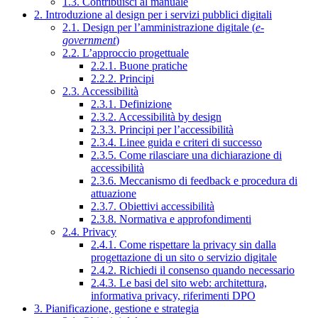
1.3. Contribuisci al manuale
2. Introduzione al design per i servizi pubblici digitali
2.1. Design per l’amministrazione digitale (
e-
government
)
2.2. L’approccio progettuale
2.2.1. Buone pratiche
2.2.2. Principi
2.3. Accessibilità
2.3.1. Definizione
2.3.2. Accessibilità by design
2.3.3. Principi per l’accessibilità
2.3.4. Linee guida e criteri di successo
2.3.5. Come rilasciare una dichiarazione di
accessibilità
2.3.6. Meccanismo di feedback e procedura di
attuazione
2.3.7. Obiettivi accessibilità
2.3.8. Normativa e approfondimenti
2.4. Privacy
2.4.1. Come rispettare la privacy sin dalla
progettazione di un sito o servizio digitale
2.4.2. Richiedi il consenso quando necessario
2.4.3. Le basi del sito web: architettura,
informativa privacy, riferimenti DPO
3. Pianificazione, gestione e strategia