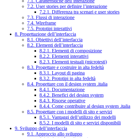
7.1. Caratteristiche dell’interazione
7.2. User stories per definire l’interazione
7.2.1. Differenza tra scenari e user stories
7.3. Flussi di interazione
7.4. Wireframe
7.5. Prototipi interattivi
8. Progettazione dell’interfaccia
8.1. Obiettivi dell’interfaccia
8.2. Elementi dell’interfaccia
8.2.1. Elementi di composizione
8.2.2. Elementi interattivi
8.2.3. Elementi testuali (microtesti)
8.3. Progettare e costruire in alta fedeltà
8.3.1. Layout di pagina
8.3.2. Prototipi in alta fedeltà
8.4. Progettare con il design system .italia
8.4.1. Documentazione
8.4.2. Benefici del design system
8.4.3. Risorse operative
8.4.4. Come contribuire al design system .italia
8.5. Progettare con i modelli di sito e servizi
8.5.1. Vantaggi dell’utilizzo dei modelli
8.5.2. I modelli di sito e servizi disponibili
9. Sviluppo dell’interfaccia
9.1. Approccio allo sviluppo