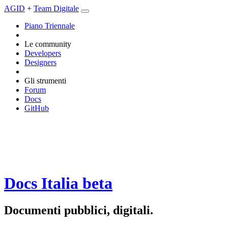
AGID
+
Team Digitale
Piano Triennale
Le community
Developers
Designers
Gli strumenti
Forum
Docs
GitHub
Docs Italia
beta
Documenti pubblici, digitali.