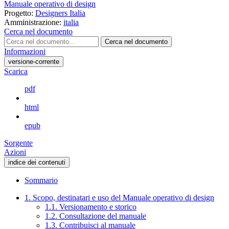
Manuale operativo di design
Progetto:
Designers Italia
Amministrazione:
italia
Cerca nel documento
Cerca nel documento
Informazioni
versione-corrente
Scarica
pdf
html
epub
Sorgente
Azioni
indice dei contenuti
Sommario
1. Scopo, destinatari e uso del Manuale operativo di design
1.1. Versionamento e storico
1.2. Consultazione del manuale
1.3. Contribuisci al manuale