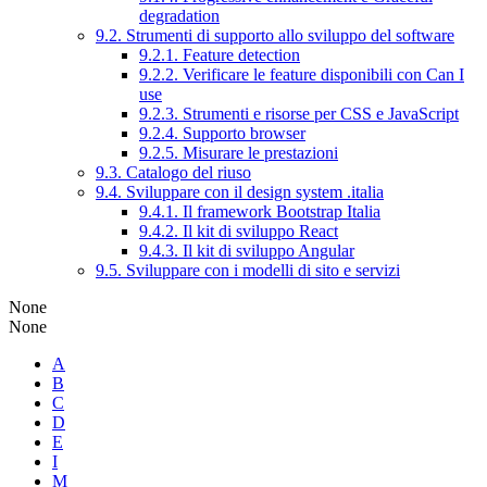
degradation
9.2. Strumenti di supporto allo sviluppo del software
9.2.1. Feature detection
9.2.2. Verificare le feature disponibili con Can I
use
9.2.3. Strumenti e risorse per CSS e JavaScript
9.2.4. Supporto browser
9.2.5. Misurare le prestazioni
9.3. Catalogo del riuso
9.4. Sviluppare con il design system .italia
9.4.1. Il framework Bootstrap Italia
9.4.2. Il kit di sviluppo React
9.4.3. Il kit di sviluppo Angular
9.5. Sviluppare con i modelli di sito e servizi
None
None
A
B
C
D
E
I
M