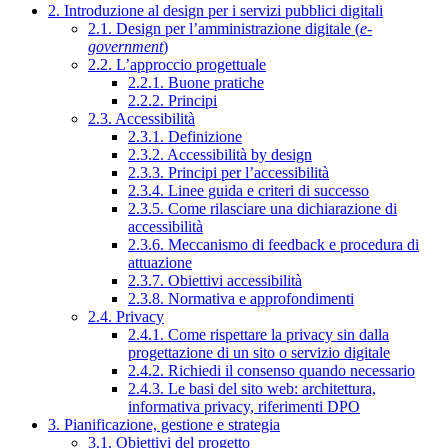
2. Introduzione al design per i servizi pubblici digitali
2.1. Design per l’amministrazione digitale (
e-
government
)
2.2. L’approccio progettuale
2.2.1. Buone pratiche
2.2.2. Principi
2.3. Accessibilità
2.3.1. Definizione
2.3.2. Accessibilità by design
2.3.3. Principi per l’accessibilità
2.3.4. Linee guida e criteri di successo
2.3.5. Come rilasciare una dichiarazione di
accessibilità
2.3.6. Meccanismo di feedback e procedura di
attuazione
2.3.7. Obiettivi accessibilità
2.3.8. Normativa e approfondimenti
2.4. Privacy
2.4.1. Come rispettare la privacy sin dalla
progettazione di un sito o servizio digitale
2.4.2. Richiedi il consenso quando necessario
2.4.3. Le basi del sito web: architettura,
informativa privacy, riferimenti DPO
3. Pianificazione, gestione e strategia
3.1. Obiettivi del progetto