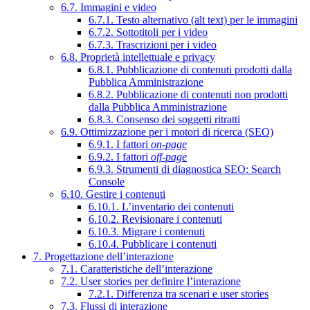
6.7. Immagini e video
6.7.1. Testo alternativo (alt text) per le immagini
6.7.2. Sottotitoli per i video
6.7.3. Trascrizioni per i video
6.8. Proprietà intellettuale e privacy
6.8.1. Pubblicazione di contenuti prodotti dalla
Pubblica Amministrazione
6.8.2. Pubblicazione di contenuti non prodotti
dalla Pubblica Amministrazione
6.8.3. Consenso dei soggetti ritratti
6.9. Ottimizzazione per i motori di ricerca (SEO)
6.9.1. I fattori
on-page
6.9.2. I fattori
off-page
6.9.3. Strumenti di diagnostica SEO: Search
Console
6.10. Gestire i contenuti
6.10.1. L’inventario dei contenuti
6.10.2. Revisionare i contenuti
6.10.3. Migrare i contenuti
6.10.4. Pubblicare i contenuti
7. Progettazione dell’interazione
7.1. Caratteristiche dell’interazione
7.2. User stories per definire l’interazione
7.2.1. Differenza tra scenari e user stories
7.3. Flussi di interazione