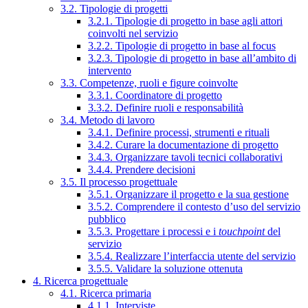
3.2. Tipologie di progetti
3.2.1. Tipologie di progetto in base agli attori
coinvolti nel servizio
3.2.2. Tipologie di progetto in base al focus
3.2.3. Tipologie di progetto in base all’ambito di
intervento
3.3. Competenze, ruoli e figure coinvolte
3.3.1. Coordinatore di progetto
3.3.2. Definire ruoli e responsabilità
3.4. Metodo di lavoro
3.4.1. Definire processi, strumenti e rituali
3.4.2. Curare la documentazione di progetto
3.4.3. Organizzare tavoli tecnici collaborativi
3.4.4. Prendere decisioni
3.5. Il processo progettuale
3.5.1. Organizzare il progetto e la sua gestione
3.5.2. Comprendere il contesto d’uso del servizio
pubblico
3.5.3. Progettare i processi e i
touchpoint
del
servizio
3.5.4. Realizzare l’interfaccia utente del servizio
3.5.5. Validare la soluzione ottenuta
4. Ricerca progettuale
4.1. Ricerca primaria
4.1.1. Interviste