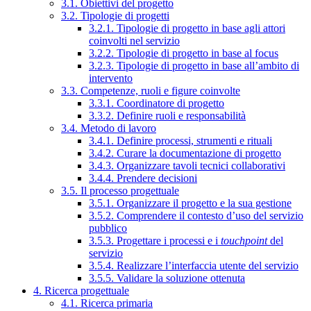
3.1. Obiettivi del progetto
3.2. Tipologie di progetti
3.2.1. Tipologie di progetto in base agli attori
coinvolti nel servizio
3.2.2. Tipologie di progetto in base al focus
3.2.3. Tipologie di progetto in base all’ambito di
intervento
3.3. Competenze, ruoli e figure coinvolte
3.3.1. Coordinatore di progetto
3.3.2. Definire ruoli e responsabilità
3.4. Metodo di lavoro
3.4.1. Definire processi, strumenti e rituali
3.4.2. Curare la documentazione di progetto
3.4.3. Organizzare tavoli tecnici collaborativi
3.4.4. Prendere decisioni
3.5. Il processo progettuale
3.5.1. Organizzare il progetto e la sua gestione
3.5.2. Comprendere il contesto d’uso del servizio
pubblico
3.5.3. Progettare i processi e i
touchpoint
del
servizio
3.5.4. Realizzare l’interfaccia utente del servizio
3.5.5. Validare la soluzione ottenuta
4. Ricerca progettuale
4.1. Ricerca primaria