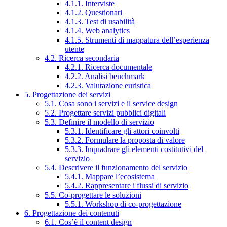
4.1.1. Interviste
4.1.2. Questionari
4.1.3. Test di usabilità
4.1.4. Web analytics
4.1.5. Strumenti di mappatura dell’esperienza
utente
4.2. Ricerca secondaria
4.2.1. Ricerca documentale
4.2.2. Analisi benchmark
4.2.3. Valutazione euristica
5. Progettazione dei servizi
5.1. Cosa sono i servizi e il service design
5.2. Progettare servizi pubblici digitali
5.3. Definire il modello di servizio
5.3.1. Identificare gli attori coinvolti
5.3.2. Formulare la proposta di valore
5.3.3. Inquadrare gli elementi costitutivi del
servizio
5.4. Descrivere il funzionamento del servizio
5.4.1. Mappare l’ecosistema
5.4.2. Rappresentare i flussi di servizio
5.5. Co-progettare le soluzioni
5.5.1. Workshop di co-progettazione
6. Progettazione dei contenuti
6.1. Cos’è il content design