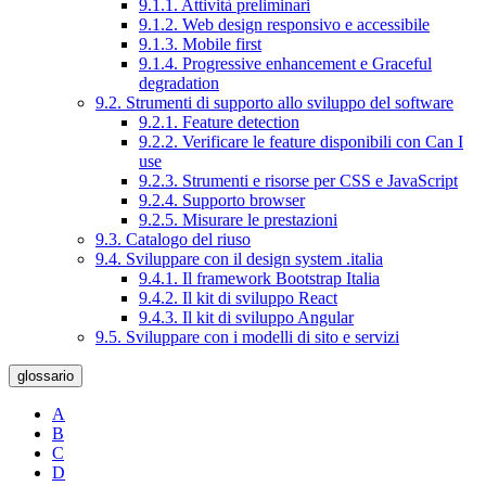
9.1.1. Attività preliminari
9.1.2. Web design responsivo e accessibile
9.1.3. Mobile first
9.1.4. Progressive enhancement e Graceful
degradation
9.2. Strumenti di supporto allo sviluppo del software
9.2.1. Feature detection
9.2.2. Verificare le feature disponibili con Can I
use
9.2.3. Strumenti e risorse per CSS e JavaScript
9.2.4. Supporto browser
9.2.5. Misurare le prestazioni
9.3. Catalogo del riuso
9.4. Sviluppare con il design system .italia
9.4.1. Il framework Bootstrap Italia
9.4.2. Il kit di sviluppo React
9.4.3. Il kit di sviluppo Angular
9.5. Sviluppare con i modelli di sito e servizi
glossario
A
B
C
D