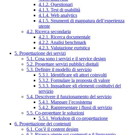
4.1.2. Questionari
4.1.3. Test di usabilità
4.1.4. Web analytics
4.1.5. Strumenti di mappatura dell’esperienza
utente
4.2. Ricerca secondaria
4.2.1. Ricerca documentale
4.2.2. Analisi benchmark
4.2.3. Valutazione euristica
5. Progettazione dei servizi
5.1. Cosa sono i servizi e il service design
5.2. Progettare servizi pubblici digitali
5.3. Definire il modello di servizio
5.3.1. Identificare gli attori coinvolti
5.3.2. Formulare la proposta di valore
5.3.3. Inquadrare gli elementi costitutivi del
servizio
5.4. Descrivere il funzionamento del servizio
5.4.1. Mappare l’ecosistema
5.4.2. Rappresentare i flussi di servizio
5.5. Co-progettare le soluzioni
5.5.1. Workshop di co-progettazione
6. Progettazione dei contenuti
6.1. Cos’è il content design
6.2. Ricerca utente sui contenuti e il linguaggio