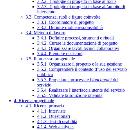
3.2.2. Tipologie di progetto in base al focus
3.2.3. Tipologie di progetto in base all’ambito di
intervento
3.3. Competenze, ruoli e figure coinvolte
3.3.1. Coordinatore di progetto
3.3.2. Definire ruoli e responsabilità
3.4. Metodo di lavoro
3.4.1. Definire processi, strumenti e rituali
3.4.2. Curare la documentazione di progetto
3.4.3. Organizzare tavoli tecnici collaborativi
3.4.4. Prendere decisioni
3.5. Il processo progettuale
3.5.1. Organizzare il progetto e la sua gestione
3.5.2. Comprendere il contesto d’uso del servizio
pubblico
3.5.3. Progettare i processi e i
touchpoint
del
servizio
3.5.4. Realizzare l’interfaccia utente del servizio
3.5.5. Validare la soluzione ottenuta
4. Ricerca progettuale
4.1. Ricerca primaria
4.1.1. Interviste
4.1.2. Questionari
4.1.3. Test di usabilità
4.1.4. Web analytics