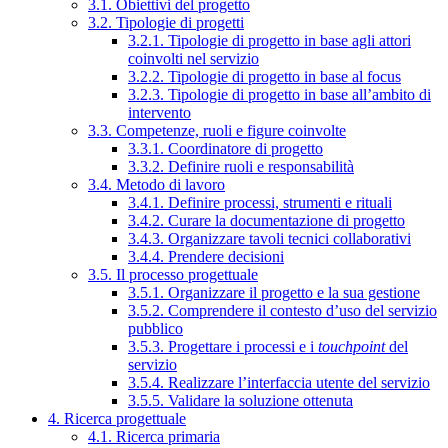
3.1. Obiettivi del progetto
3.2. Tipologie di progetti
3.2.1. Tipologie di progetto in base agli attori
coinvolti nel servizio
3.2.2. Tipologie di progetto in base al focus
3.2.3. Tipologie di progetto in base all’ambito di
intervento
3.3. Competenze, ruoli e figure coinvolte
3.3.1. Coordinatore di progetto
3.3.2. Definire ruoli e responsabilità
3.4. Metodo di lavoro
3.4.1. Definire processi, strumenti e rituali
3.4.2. Curare la documentazione di progetto
3.4.3. Organizzare tavoli tecnici collaborativi
3.4.4. Prendere decisioni
3.5. Il processo progettuale
3.5.1. Organizzare il progetto e la sua gestione
3.5.2. Comprendere il contesto d’uso del servizio
pubblico
3.5.3. Progettare i processi e i
touchpoint
del
servizio
3.5.4. Realizzare l’interfaccia utente del servizio
3.5.5. Validare la soluzione ottenuta
4. Ricerca progettuale
4.1. Ricerca primaria