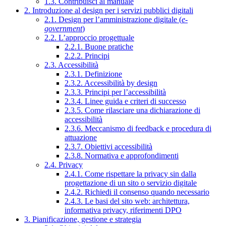
1.3. Contribuisci al manuale
2. Introduzione al design per i servizi pubblici digitali
2.1. Design per l’amministrazione digitale (
e-
government
)
2.2. L’approccio progettuale
2.2.1. Buone pratiche
2.2.2. Principi
2.3. Accessibilità
2.3.1. Definizione
2.3.2. Accessibilità by design
2.3.3. Principi per l’accessibilità
2.3.4. Linee guida e criteri di successo
2.3.5. Come rilasciare una dichiarazione di
accessibilità
2.3.6. Meccanismo di feedback e procedura di
attuazione
2.3.7. Obiettivi accessibilità
2.3.8. Normativa e approfondimenti
2.4. Privacy
2.4.1. Come rispettare la privacy sin dalla
progettazione di un sito o servizio digitale
2.4.2. Richiedi il consenso quando necessario
2.4.3. Le basi del sito web: architettura,
informativa privacy, riferimenti DPO
3. Pianificazione, gestione e strategia