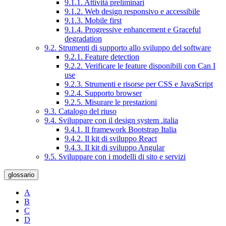
9.1.1. Attività preliminari
9.1.2. Web design responsivo e accessibile
9.1.3. Mobile first
9.1.4. Progressive enhancement e Graceful
degradation
9.2. Strumenti di supporto allo sviluppo del software
9.2.1. Feature detection
9.2.2. Verificare le feature disponibili con Can I
use
9.2.3. Strumenti e risorse per CSS e JavaScript
9.2.4. Supporto browser
9.2.5. Misurare le prestazioni
9.3. Catalogo del riuso
9.4. Sviluppare con il design system .italia
9.4.1. Il framework Bootstrap Italia
9.4.2. Il kit di sviluppo React
9.4.3. Il kit di sviluppo Angular
9.5. Sviluppare con i modelli di sito e servizi
glossario
A
B
C
D