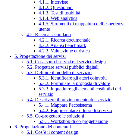
4.1.1. Interviste
4.1.2. Questionari
4.1.3. Test di usabilità
4.1.4. Web analytics
4.1.5. Strumenti di mappatura dell’esperienza
utente
4.2. Ricerca secondaria
4.2.1. Ricerca documentale
4.2.2. Analisi benchmark
4.2.3. Valutazione euristica
5. Progettazione dei servizi
5.1. Cosa sono i servizi e il service design
5.2. Progettare servizi pubblici digitali
5.3. Definire il modello di servizio
5.3.1. Identificare gli attori coinvolti
5.3.2. Formulare la proposta di valore
5.3.3. Inquadrare gli elementi costitutivi del
servizio
5.4. Descrivere il funzionamento del servizio
5.4.1. Mappare l’ecosistema
5.4.2. Rappresentare i flussi di servizio
5.5. Co-progettare le soluzioni
5.5.1. Workshop di co-progettazione
6. Progettazione dei contenuti
6.1. Cos’è il content design