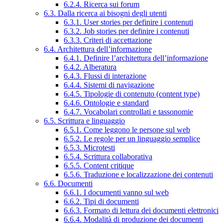
6.2.4. Ricerca sui forum
6.3. Dalla ricerca ai bisogni degli utenti
6.3.1. User stories per definire i contenuti
6.3.2. Job stories per definire i contenuti
6.3.3. Criteri di accettazione
6.4. Architettura dell’informazione
6.4.1. Definire l’architettura dell’informazione
6.4.2. Alberatura
6.4.3. Flussi di interazione
6.4.4. Sistemi di navigazione
6.4.5. Tipologie di contenuto (content type)
6.4.6. Ontologie e standard
6.4.7. Vocabolari controllati e tassonomie
6.5. Scrittura e linguaggio
6.5.1. Come leggono le persone sul web
6.5.2. Le regole per un linguaggio semplice
6.5.3. Microtesti
6.5.4. Scrittura collaborativa
6.5.5. Content critique
6.5.6. Traduzione e localizzazione dei contenuti
6.6. Documenti
6.6.1. I documenti vanno sul web
6.6.2. Tipi di documenti
6.6.3. Formato di lettura dei documenti elettronici
6.6.4. Modalità di produzione dei documenti