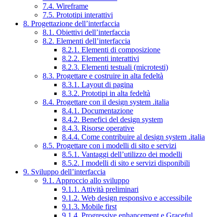
7.4. Wireframe
7.5. Prototipi interattivi
8. Progettazione dell’interfaccia
8.1. Obiettivi dell’interfaccia
8.2. Elementi dell’interfaccia
8.2.1. Elementi di composizione
8.2.2. Elementi interattivi
8.2.3. Elementi testuali (microtesti)
8.3. Progettare e costruire in alta fedeltà
8.3.1. Layout di pagina
8.3.2. Prototipi in alta fedeltà
8.4. Progettare con il design system .italia
8.4.1. Documentazione
8.4.2. Benefici del design system
8.4.3. Risorse operative
8.4.4. Come contribuire al design system .italia
8.5. Progettare con i modelli di sito e servizi
8.5.1. Vantaggi dell’utilizzo dei modelli
8.5.2. I modelli di sito e servizi disponibili
9. Sviluppo dell’interfaccia
9.1. Approccio allo sviluppo
9.1.1. Attività preliminari
9.1.2. Web design responsivo e accessibile
9.1.3. Mobile first
9.1.4. Progressive enhancement e Graceful