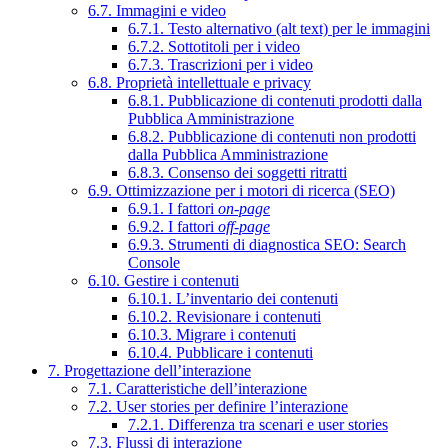
6.7. Immagini e video
6.7.1. Testo alternativo (alt text) per le immagini
6.7.2. Sottotitoli per i video
6.7.3. Trascrizioni per i video
6.8. Proprietà intellettuale e privacy
6.8.1. Pubblicazione di contenuti prodotti dalla
Pubblica Amministrazione
6.8.2. Pubblicazione di contenuti non prodotti
dalla Pubblica Amministrazione
6.8.3. Consenso dei soggetti ritratti
6.9. Ottimizzazione per i motori di ricerca (SEO)
6.9.1. I fattori
on-page
6.9.2. I fattori
off-page
6.9.3. Strumenti di diagnostica SEO: Search
Console
6.10. Gestire i contenuti
6.10.1. L’inventario dei contenuti
6.10.2. Revisionare i contenuti
6.10.3. Migrare i contenuti
6.10.4. Pubblicare i contenuti
7. Progettazione dell’interazione
7.1. Caratteristiche dell’interazione
7.2. User stories per definire l’interazione
7.2.1. Differenza tra scenari e user stories
7.3. Flussi di interazione