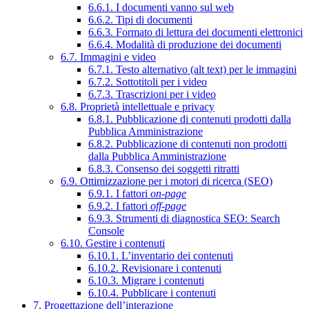
6.6.1. I documenti vanno sul web
6.6.2. Tipi di documenti
6.6.3. Formato di lettura dei documenti elettronici
6.6.4. Modalità di produzione dei documenti
6.7. Immagini e video
6.7.1. Testo alternativo (alt text) per le immagini
6.7.2. Sottotitoli per i video
6.7.3. Trascrizioni per i video
6.8. Proprietà intellettuale e privacy
6.8.1. Pubblicazione di contenuti prodotti dalla
Pubblica Amministrazione
6.8.2. Pubblicazione di contenuti non prodotti
dalla Pubblica Amministrazione
6.8.3. Consenso dei soggetti ritratti
6.9. Ottimizzazione per i motori di ricerca (SEO)
6.9.1. I fattori
on-page
6.9.2. I fattori
off-page
6.9.3. Strumenti di diagnostica SEO: Search
Console
6.10. Gestire i contenuti
6.10.1. L’inventario dei contenuti
6.10.2. Revisionare i contenuti
6.10.3. Migrare i contenuti
6.10.4. Pubblicare i contenuti
7. Progettazione dell’interazione