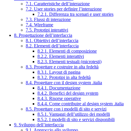
7.1. Caratteristiche dell’interazione
7.2. User stories per definire l’interazione
7.2.1. Differenza tra scenari e user stories
7.3. Flussi di interazione
7.4. Wireframe
7.5. Prototipi interattivi
8. Progettazione dell’interfaccia
8.1. Obiettivi dell’interfaccia
8.2. Elementi dell’interfaccia
8.2.1. Elementi di composizione
8.2.2. Elementi interattivi
8.2.3. Elementi testuali (microtesti)
8.3. Progettare e costruire in alta fedeltà
8.3.1. Layout di pagina
8.3.2. Prototipi in alta fedeltà
8.4. Progettare con il design system .italia
8.4.1. Documentazione
8.4.2. Benefici del design system
8.4.3. Risorse operative
8.4.4. Come contribuire al design system .italia
8.5. Progettare con i modelli di sito e servizi
8.5.1. Vantaggi dell’utilizzo dei modelli
8.5.2. I modelli di sito e servizi disponibili
9. Sviluppo dell’interfaccia
9.1. Approccio allo sviluppo