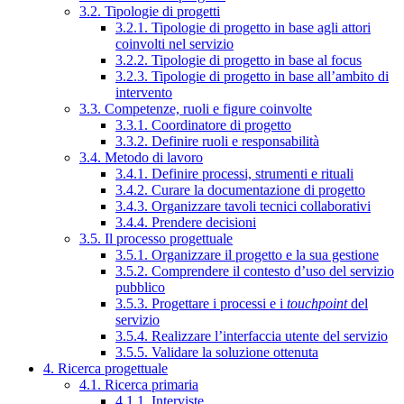
3.2. Tipologie di progetti
3.2.1. Tipologie di progetto in base agli attori
coinvolti nel servizio
3.2.2. Tipologie di progetto in base al focus
3.2.3. Tipologie di progetto in base all’ambito di
intervento
3.3. Competenze, ruoli e figure coinvolte
3.3.1. Coordinatore di progetto
3.3.2. Definire ruoli e responsabilità
3.4. Metodo di lavoro
3.4.1. Definire processi, strumenti e rituali
3.4.2. Curare la documentazione di progetto
3.4.3. Organizzare tavoli tecnici collaborativi
3.4.4. Prendere decisioni
3.5. Il processo progettuale
3.5.1. Organizzare il progetto e la sua gestione
3.5.2. Comprendere il contesto d’uso del servizio
pubblico
3.5.3. Progettare i processi e i
touchpoint
del
servizio
3.5.4. Realizzare l’interfaccia utente del servizio
3.5.5. Validare la soluzione ottenuta
4. Ricerca progettuale
4.1. Ricerca primaria
4.1.1. Interviste