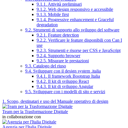
9.1.1. Attività preliminari
9.1.2. Web design responsivo e accessibile
9.1.3. Mobile first
9.1.4. Progressive enhancement e Graceful
degradation
9.2. Strumenti di supporto allo sviluppo del software
9.2.1. Feature detection
9.2.2. Verificare le feature disponibili con Can I
use
9.2.3. Strumenti e risorse per CSS e JavaScript
9.2.4. Supporto browser
9.2.5. Misurare le prestazioni
9.3. Catalogo del riuso
9.4. Sviluppare con il design system .italia
9.4.1. Il framework Bootstrap Italia
9.4.2. Il kit di sviluppo React
9.4.3. Il kit di sviluppo Angular
9.5. Sviluppare con i modelli di sito e servizi
1. Scopo, destinatari e uso del Manuale operativo di design
Team per la Trasformazione Digitale
in collaborazione con
Agenzia per l'Italia Digitale