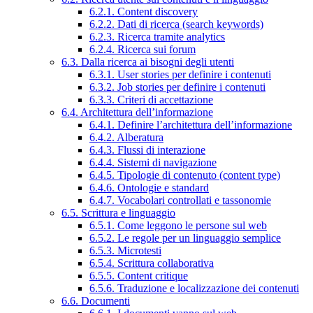
6.2.1. Content discovery
6.2.2. Dati di ricerca (search keywords)
6.2.3. Ricerca tramite analytics
6.2.4. Ricerca sui forum
6.3. Dalla ricerca ai bisogni degli utenti
6.3.1. User stories per definire i contenuti
6.3.2. Job stories per definire i contenuti
6.3.3. Criteri di accettazione
6.4. Architettura dell’informazione
6.4.1. Definire l’architettura dell’informazione
6.4.2. Alberatura
6.4.3. Flussi di interazione
6.4.4. Sistemi di navigazione
6.4.5. Tipologie di contenuto (content type)
6.4.6. Ontologie e standard
6.4.7. Vocabolari controllati e tassonomie
6.5. Scrittura e linguaggio
6.5.1. Come leggono le persone sul web
6.5.2. Le regole per un linguaggio semplice
6.5.3. Microtesti
6.5.4. Scrittura collaborativa
6.5.5. Content critique
6.5.6. Traduzione e localizzazione dei contenuti
6.6. Documenti