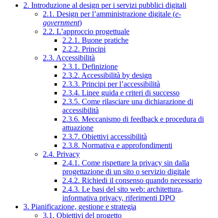
2. Introduzione al design per i servizi pubblici digitali
2.1. Design per l’amministrazione digitale (
e-
government
)
2.2. L’approccio progettuale
2.2.1. Buone pratiche
2.2.2. Principi
2.3. Accessibilità
2.3.1. Definizione
2.3.2. Accessibilità by design
2.3.3. Principi per l’accessibilità
2.3.4. Linee guida e criteri di successo
2.3.5. Come rilasciare una dichiarazione di
accessibilità
2.3.6. Meccanismo di feedback e procedura di
attuazione
2.3.7. Obiettivi accessibilità
2.3.8. Normativa e approfondimenti
2.4. Privacy
2.4.1. Come rispettare la privacy sin dalla
progettazione di un sito o servizio digitale
2.4.2. Richiedi il consenso quando necessario
2.4.3. Le basi del sito web: architettura,
informativa privacy, riferimenti DPO
3. Pianificazione, gestione e strategia
3.1. Obiettivi del progetto