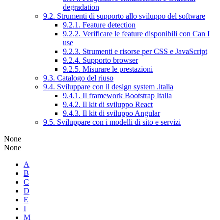
degradation
9.2. Strumenti di supporto allo sviluppo del software
9.2.1. Feature detection
9.2.2. Verificare le feature disponibili con Can I
use
9.2.3. Strumenti e risorse per CSS e JavaScript
9.2.4. Supporto browser
9.2.5. Misurare le prestazioni
9.3. Catalogo del riuso
9.4. Sviluppare con il design system .italia
9.4.1. Il framework Bootstrap Italia
9.4.2. Il kit di sviluppo React
9.4.3. Il kit di sviluppo Angular
9.5. Sviluppare con i modelli di sito e servizi
None
None
A
B
C
D
E
I
M