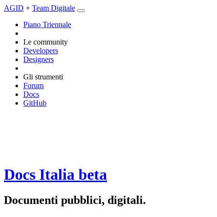
AGID
+
Team Digitale
Piano Triennale
Le community
Developers
Designers
Gli strumenti
Forum
Docs
GitHub
Docs Italia
beta
Documenti pubblici, digitali.