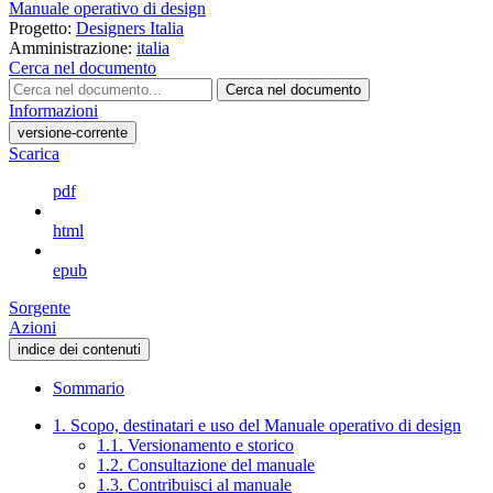
Manuale operativo di design
Progetto:
Designers Italia
Amministrazione:
italia
Cerca nel documento
Cerca nel documento
Informazioni
versione-corrente
Scarica
pdf
html
epub
Sorgente
Azioni
indice dei contenuti
Sommario
1. Scopo, destinatari e uso del Manuale operativo di design
1.1. Versionamento e storico
1.2. Consultazione del manuale
1.3. Contribuisci al manuale