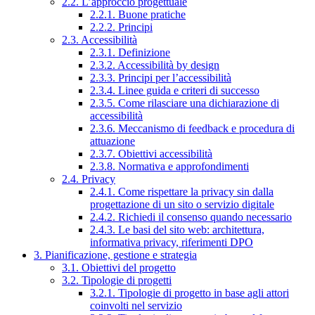
2.2. L’approccio progettuale
2.2.1. Buone pratiche
2.2.2. Principi
2.3. Accessibilità
2.3.1. Definizione
2.3.2. Accessibilità by design
2.3.3. Principi per l’accessibilità
2.3.4. Linee guida e criteri di successo
2.3.5. Come rilasciare una dichiarazione di
accessibilità
2.3.6. Meccanismo di feedback e procedura di
attuazione
2.3.7. Obiettivi accessibilità
2.3.8. Normativa e approfondimenti
2.4. Privacy
2.4.1. Come rispettare la privacy sin dalla
progettazione di un sito o servizio digitale
2.4.2. Richiedi il consenso quando necessario
2.4.3. Le basi del sito web: architettura,
informativa privacy, riferimenti DPO
3. Pianificazione, gestione e strategia
3.1. Obiettivi del progetto
3.2. Tipologie di progetti
3.2.1. Tipologie di progetto in base agli attori
coinvolti nel servizio