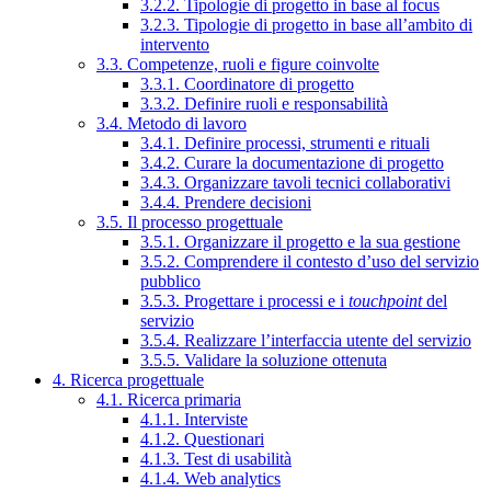
3.2.2. Tipologie di progetto in base al focus
3.2.3. Tipologie di progetto in base all’ambito di
intervento
3.3. Competenze, ruoli e figure coinvolte
3.3.1. Coordinatore di progetto
3.3.2. Definire ruoli e responsabilità
3.4. Metodo di lavoro
3.4.1. Definire processi, strumenti e rituali
3.4.2. Curare la documentazione di progetto
3.4.3. Organizzare tavoli tecnici collaborativi
3.4.4. Prendere decisioni
3.5. Il processo progettuale
3.5.1. Organizzare il progetto e la sua gestione
3.5.2. Comprendere il contesto d’uso del servizio
pubblico
3.5.3. Progettare i processi e i
touchpoint
del
servizio
3.5.4. Realizzare l’interfaccia utente del servizio
3.5.5. Validare la soluzione ottenuta
4. Ricerca progettuale
4.1. Ricerca primaria
4.1.1. Interviste
4.1.2. Questionari
4.1.3. Test di usabilità
4.1.4. Web analytics