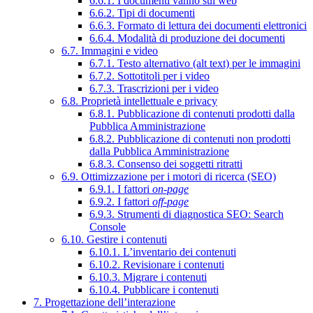
6.6.1. I documenti vanno sul web
6.6.2. Tipi di documenti
6.6.3. Formato di lettura dei documenti elettronici
6.6.4. Modalità di produzione dei documenti
6.7. Immagini e video
6.7.1. Testo alternativo (alt text) per le immagini
6.7.2. Sottotitoli per i video
6.7.3. Trascrizioni per i video
6.8. Proprietà intellettuale e privacy
6.8.1. Pubblicazione di contenuti prodotti dalla
Pubblica Amministrazione
6.8.2. Pubblicazione di contenuti non prodotti
dalla Pubblica Amministrazione
6.8.3. Consenso dei soggetti ritratti
6.9. Ottimizzazione per i motori di ricerca (SEO)
6.9.1. I fattori
on-page
6.9.2. I fattori
off-page
6.9.3. Strumenti di diagnostica SEO: Search
Console
6.10. Gestire i contenuti
6.10.1. L’inventario dei contenuti
6.10.2. Revisionare i contenuti
6.10.3. Migrare i contenuti
6.10.4. Pubblicare i contenuti
7. Progettazione dell’interazione