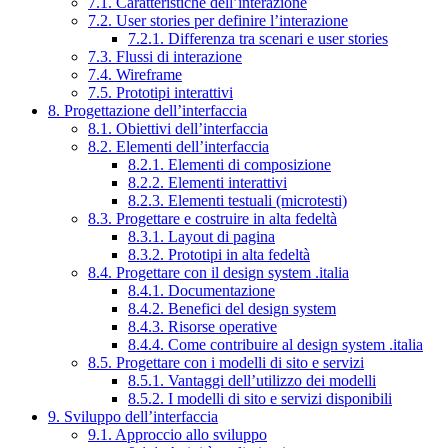
7.1. Caratteristiche dell’interazione
7.2. User stories per definire l’interazione
7.2.1. Differenza tra scenari e user stories
7.3. Flussi di interazione
7.4. Wireframe
7.5. Prototipi interattivi
8. Progettazione dell’interfaccia
8.1. Obiettivi dell’interfaccia
8.2. Elementi dell’interfaccia
8.2.1. Elementi di composizione
8.2.2. Elementi interattivi
8.2.3. Elementi testuali (microtesti)
8.3. Progettare e costruire in alta fedeltà
8.3.1. Layout di pagina
8.3.2. Prototipi in alta fedeltà
8.4. Progettare con il design system .italia
8.4.1. Documentazione
8.4.2. Benefici del design system
8.4.3. Risorse operative
8.4.4. Come contribuire al design system .italia
8.5. Progettare con i modelli di sito e servizi
8.5.1. Vantaggi dell’utilizzo dei modelli
8.5.2. I modelli di sito e servizi disponibili
9. Sviluppo dell’interfaccia
9.1. Approccio allo sviluppo