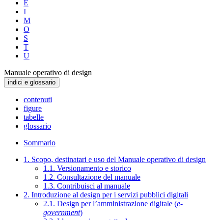
E
I
M
O
S
T
U
Manuale operativo di design
indici e glossario
contenuti
figure
tabelle
glossario
Sommario
1. Scopo, destinatari e uso del Manuale operativo di design
1.1. Versionamento e storico
1.2. Consultazione del manuale
1.3. Contribuisci al manuale
2. Introduzione al design per i servizi pubblici digitali
2.1. Design per l’amministrazione digitale (
e-
government
)