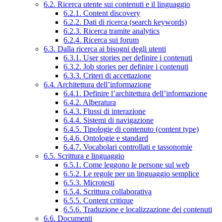
6.2. Ricerca utente sui contenuti e il linguaggio
6.2.1. Content discovery
6.2.2. Dati di ricerca (search keywords)
6.2.3. Ricerca tramite analytics
6.2.4. Ricerca sui forum
6.3. Dalla ricerca ai bisogni degli utenti
6.3.1. User stories per definire i contenuti
6.3.2. Job stories per definire i contenuti
6.3.3. Criteri di accettazione
6.4. Architettura dell’informazione
6.4.1. Definire l’architettura dell’informazione
6.4.2. Alberatura
6.4.3. Flussi di interazione
6.4.4. Sistemi di navigazione
6.4.5. Tipologie di contenuto (content type)
6.4.6. Ontologie e standard
6.4.7. Vocabolari controllati e tassonomie
6.5. Scrittura e linguaggio
6.5.1. Come leggono le persone sul web
6.5.2. Le regole per un linguaggio semplice
6.5.3. Microtesti
6.5.4. Scrittura collaborativa
6.5.5. Content critique
6.5.6. Traduzione e localizzazione dei contenuti
6.6. Documenti