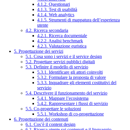
4.1.2. Questionari
4.1.3. Test di usabilità
4.1.4. Web analytics
4.1.5. Strumenti di mappatura dell’esperienza
utente
4.2. Ricerca secondaria
4.2.1. Ricerca documentale
4.2.2. Analisi benchmark
4.2.3. Valutazione euristica
5. Progettazione dei servizi
5.1. Cosa sono i servizi e il service design
5.2. Progettare servizi pubblici digitali
5.3. Definire il modello di servizio
5.3.1. Identificare gli attori coinvolti
5.3.2. Formulare la proposta di valore
5.3.3. Inquadrare gli elementi costitutivi del
servizio
5.4. Descrivere il funzionamento del servizio
5.4.1. Mappare l’ecosistema
5.4.2. Rappresentare i flussi di servizio
5.5. Co-progettare le soluzioni
5.5.1. Workshop di co-progettazione
6. Progettazione dei contenuti
6.1. Cos’è il content design
6.2. Ricerca utente sui contenuti e il linguaggio