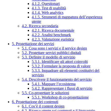
4.1.2. Questionari
4.1.3. Test di usabilità
4.1.4. Web analytics
4.1.5. Strumenti di mappatura dell’esperienza
utente
4.2. Ricerca secondaria
4.2.1. Ricerca documentale
4.2.2. Analisi benchmark
4.2.3. Valutazione euristica
5. Progettazione dei servizi
5.1. Cosa sono i servizi e il service design
5.2. Progettare servizi pubblici digitali
5.3. Definire il modello di servizio
5.3.1. Identificare gli attori coinvolti
5.3.2. Formulare la proposta di valore
5.3.3. Inquadrare gli elementi costitutivi del
servizio
5.4. Descrivere il funzionamento del servizio
5.4.1. Mappare l’ecosistema
5.4.2. Rappresentare i flussi di servizio
5.5. Co-progettare le soluzioni
5.5.1. Workshop di co-progettazione
6. Progettazione dei contenuti
6.1. Cos’è il content design
6.2. Ricerca utente sui contenuti e il linguaggio