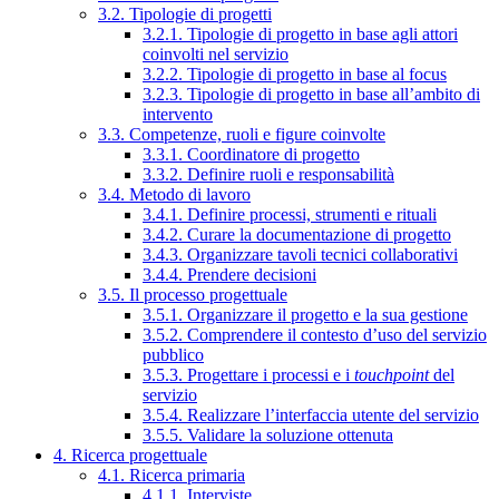
3.2. Tipologie di progetti
3.2.1. Tipologie di progetto in base agli attori
coinvolti nel servizio
3.2.2. Tipologie di progetto in base al focus
3.2.3. Tipologie di progetto in base all’ambito di
intervento
3.3. Competenze, ruoli e figure coinvolte
3.3.1. Coordinatore di progetto
3.3.2. Definire ruoli e responsabilità
3.4. Metodo di lavoro
3.4.1. Definire processi, strumenti e rituali
3.4.2. Curare la documentazione di progetto
3.4.3. Organizzare tavoli tecnici collaborativi
3.4.4. Prendere decisioni
3.5. Il processo progettuale
3.5.1. Organizzare il progetto e la sua gestione
3.5.2. Comprendere il contesto d’uso del servizio
pubblico
3.5.3. Progettare i processi e i
touchpoint
del
servizio
3.5.4. Realizzare l’interfaccia utente del servizio
3.5.5. Validare la soluzione ottenuta
4. Ricerca progettuale
4.1. Ricerca primaria
4.1.1. Interviste