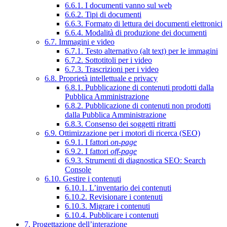
6.6.1. I documenti vanno sul web
6.6.2. Tipi di documenti
6.6.3. Formato di lettura dei documenti elettronici
6.6.4. Modalità di produzione dei documenti
6.7. Immagini e video
6.7.1. Testo alternativo (alt text) per le immagini
6.7.2. Sottotitoli per i video
6.7.3. Trascrizioni per i video
6.8. Proprietà intellettuale e privacy
6.8.1. Pubblicazione di contenuti prodotti dalla
Pubblica Amministrazione
6.8.2. Pubblicazione di contenuti non prodotti
dalla Pubblica Amministrazione
6.8.3. Consenso dei soggetti ritratti
6.9. Ottimizzazione per i motori di ricerca (SEO)
6.9.1. I fattori
on-page
6.9.2. I fattori
off-page
6.9.3. Strumenti di diagnostica SEO: Search
Console
6.10. Gestire i contenuti
6.10.1. L’inventario dei contenuti
6.10.2. Revisionare i contenuti
6.10.3. Migrare i contenuti
6.10.4. Pubblicare i contenuti
7. Progettazione dell’interazione