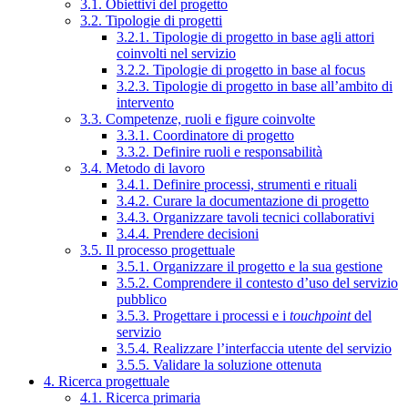
3.1. Obiettivi del progetto
3.2. Tipologie di progetti
3.2.1. Tipologie di progetto in base agli attori
coinvolti nel servizio
3.2.2. Tipologie di progetto in base al focus
3.2.3. Tipologie di progetto in base all’ambito di
intervento
3.3. Competenze, ruoli e figure coinvolte
3.3.1. Coordinatore di progetto
3.3.2. Definire ruoli e responsabilità
3.4. Metodo di lavoro
3.4.1. Definire processi, strumenti e rituali
3.4.2. Curare la documentazione di progetto
3.4.3. Organizzare tavoli tecnici collaborativi
3.4.4. Prendere decisioni
3.5. Il processo progettuale
3.5.1. Organizzare il progetto e la sua gestione
3.5.2. Comprendere il contesto d’uso del servizio
pubblico
3.5.3. Progettare i processi e i
touchpoint
del
servizio
3.5.4. Realizzare l’interfaccia utente del servizio
3.5.5. Validare la soluzione ottenuta
4. Ricerca progettuale
4.1. Ricerca primaria