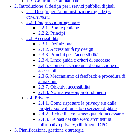
1.3. Contribuisci al manuale
2. Introduzione al design per i servizi pubblici digitali
2.1. Design per l’amministrazione digitale (
e-
government
)
2.2. L’approccio progettuale
2.2.1. Buone pratiche
2.2.2. Principi
2.3. Accessibilità
2.3.1. Definizione
2.3.2. Accessibilità by design
2.3.3. Principi per l’accessibilità
2.3.4. Linee guida e criteri di successo
2.3.5. Come rilasciare una dichiarazione di
accessibilità
2.3.6. Meccanismo di feedback e procedura di
attuazione
2.3.7. Obiettivi accessibilità
2.3.8. Normativa e approfondimenti
2.4. Privacy
2.4.1. Come rispettare la privacy sin dalla
progettazione di un sito o servizio digitale
2.4.2. Richiedi il consenso quando necessario
2.4.3. Le basi del sito web: architettura,
informativa privacy, riferimenti DPO
3. Pianificazione, gestione e strategia