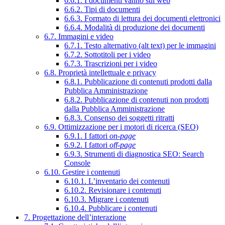
6.6.1. I documenti vanno sul web
6.6.2. Tipi di documenti
6.6.3. Formato di lettura dei documenti elettronici
6.6.4. Modalità di produzione dei documenti
6.7. Immagini e video
6.7.1. Testo alternativo (alt text) per le immagini
6.7.2. Sottotitoli per i video
6.7.3. Trascrizioni per i video
6.8. Proprietà intellettuale e privacy
6.8.1. Pubblicazione di contenuti prodotti dalla
Pubblica Amministrazione
6.8.2. Pubblicazione di contenuti non prodotti
dalla Pubblica Amministrazione
6.8.3. Consenso dei soggetti ritratti
6.9. Ottimizzazione per i motori di ricerca (SEO)
6.9.1. I fattori
on-page
6.9.2. I fattori
off-page
6.9.3. Strumenti di diagnostica SEO: Search
Console
6.10. Gestire i contenuti
6.10.1. L’inventario dei contenuti
6.10.2. Revisionare i contenuti
6.10.3. Migrare i contenuti
6.10.4. Pubblicare i contenuti
7. Progettazione dell’interazione