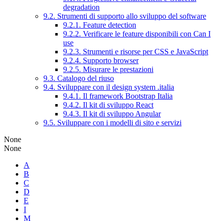
degradation
9.2. Strumenti di supporto allo sviluppo del software
9.2.1. Feature detection
9.2.2. Verificare le feature disponibili con Can I
use
9.2.3. Strumenti e risorse per CSS e JavaScript
9.2.4. Supporto browser
9.2.5. Misurare le prestazioni
9.3. Catalogo del riuso
9.4. Sviluppare con il design system .italia
9.4.1. Il framework Bootstrap Italia
9.4.2. Il kit di sviluppo React
9.4.3. Il kit di sviluppo Angular
9.5. Sviluppare con i modelli di sito e servizi
None
None
A
B
C
D
E
I
M