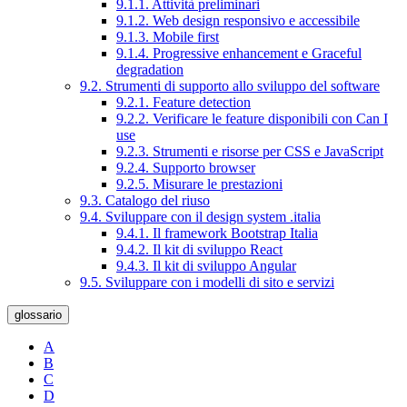
9.1.1. Attività preliminari
9.1.2. Web design responsivo e accessibile
9.1.3. Mobile first
9.1.4. Progressive enhancement e Graceful
degradation
9.2. Strumenti di supporto allo sviluppo del software
9.2.1. Feature detection
9.2.2. Verificare le feature disponibili con Can I
use
9.2.3. Strumenti e risorse per CSS e JavaScript
9.2.4. Supporto browser
9.2.5. Misurare le prestazioni
9.3. Catalogo del riuso
9.4. Sviluppare con il design system .italia
9.4.1. Il framework Bootstrap Italia
9.4.2. Il kit di sviluppo React
9.4.3. Il kit di sviluppo Angular
9.5. Sviluppare con i modelli di sito e servizi
glossario
A
B
C
D