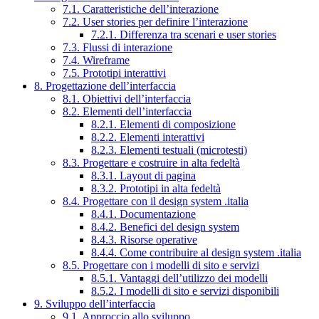
7.1. Caratteristiche dell’interazione
7.2. User stories per definire l’interazione
7.2.1. Differenza tra scenari e user stories
7.3. Flussi di interazione
7.4. Wireframe
7.5. Prototipi interattivi
8. Progettazione dell’interfaccia
8.1. Obiettivi dell’interfaccia
8.2. Elementi dell’interfaccia
8.2.1. Elementi di composizione
8.2.2. Elementi interattivi
8.2.3. Elementi testuali (microtesti)
8.3. Progettare e costruire in alta fedeltà
8.3.1. Layout di pagina
8.3.2. Prototipi in alta fedeltà
8.4. Progettare con il design system .italia
8.4.1. Documentazione
8.4.2. Benefici del design system
8.4.3. Risorse operative
8.4.4. Come contribuire al design system .italia
8.5. Progettare con i modelli di sito e servizi
8.5.1. Vantaggi dell’utilizzo dei modelli
8.5.2. I modelli di sito e servizi disponibili
9. Sviluppo dell’interfaccia
9.1. Approccio allo sviluppo