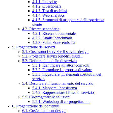
4.1.1. Interviste
4.1.2. Questionari
4.1.3. Test di usabilità
4.1.4. Web analytics
4.1.5. Strumenti di mappatura dell’esperienza
utente
4.2. Ricerca secondaria
4.2.1. Ricerca documentale
4.2.2. Analisi benchmark
4.2.3. Valutazione euristica
5. Progettazione dei servizi
5.1. Cosa sono i servizi e il service design
5.2. Progettare servizi pubblici digitali
5.3. Definire il modello di servizio
5.3.1. Identificare gli attori coinvolti
5.3.2. Formulare la proposta di valore
5.3.3. Inquadrare gli elementi costitutivi del
servizio
5.4. Descrivere il funzionamento del servizio
5.4.1. Mappare l’ecosistema
5.4.2. Rappresentare i flussi di servizio
5.5. Co-progettare le soluzioni
5.5.1. Workshop di co-progettazione
6. Progettazione dei contenuti
6.1. Cos’è il content design