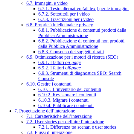
6.7. Immagini e video
6.7.1. Testo alternativo (alt text) per le immagini
6.7.2. Sottotitoli per i video
6.7.3. Trascrizioni per i video
6.8. Proprietà intellettuale e privacy
6.8.1. Pubblicazione di contenuti prodotti dalla
Pubblica Amministrazione
6.8.2. Pubblicazione di contenuti non prodotti
dalla Pubblica Amministrazione
6.8.3. Consenso dei soggetti ritratti
6.9. Ottimizzazione per i motori di ricerca (SEO)
6.9.1. I fattori
on-page
6.9.2. I fattori
off-page
6.9.3. Strumenti di diagnostica SEO: Search
Console
6.10. Gestire i contenuti
6.10.1. L’inventario dei contenuti
6.10.2. Revisionare i contenuti
6.10.3. Migrare i contenuti
6.10.4. Pubblicare i contenuti
7. Progettazione dell’interazione
7.1. Caratteristiche dell’interazione
7.2. User stories per definire l’interazione
7.2.1. Differenza tra scenari e user stories
7.3. Flussi di interazione