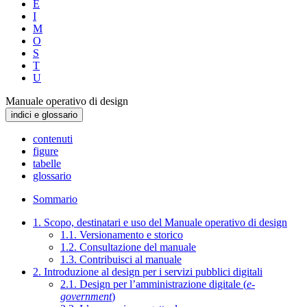
E
I
M
O
S
T
U
Manuale operativo di design
indici e glossario
contenuti
figure
tabelle
glossario
Sommario
1. Scopo, destinatari e uso del Manuale operativo di design
1.1. Versionamento e storico
1.2. Consultazione del manuale
1.3. Contribuisci al manuale
2. Introduzione al design per i servizi pubblici digitali
2.1. Design per l’amministrazione digitale (
e-
government
)