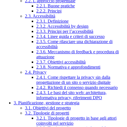
2.2. L’approccio progettuale
2.2.1. Buone pratiche
2.2.2. Principi
2.3. Accessibilità
2.3.1. Definizione
2.3.2. Accessibilità by design
2.3.3. Principi per l’accessibilità
2.3.4. Linee guida e criteri di successo
2.3.5. Come rilasciare una dichiarazione di
accessibilità
2.3.6. Meccanismo di feedback e procedura di
attuazione
2.3.7. Obiettivi accessibilità
2.3.8. Normativa e approfondimenti
2.4. Privacy
2.4.1. Come rispettare la privacy sin dalla
progettazione di un sito o servizio digitale
2.4.2. Richiedi il consenso quando necessario
2.4.3. Le basi del sito web: architettura,
informativa privacy, riferimenti DPO
3. Pianificazione, gestione e strategia
3.1. Obiettivi del progetto
3.2. Tipologie di progetti
3.2.1. Tipologie di progetto in base agli attori
coinvolti nel servizio