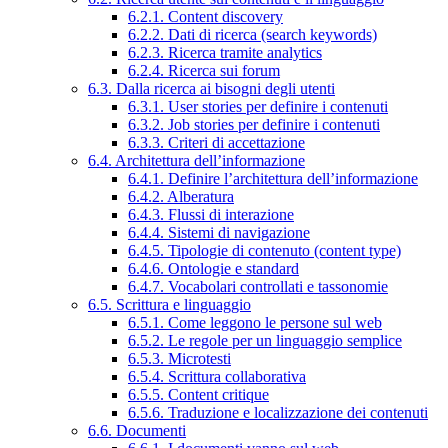
6.2.1. Content discovery
6.2.2. Dati di ricerca (search keywords)
6.2.3. Ricerca tramite analytics
6.2.4. Ricerca sui forum
6.3. Dalla ricerca ai bisogni degli utenti
6.3.1. User stories per definire i contenuti
6.3.2. Job stories per definire i contenuti
6.3.3. Criteri di accettazione
6.4. Architettura dell’informazione
6.4.1. Definire l’architettura dell’informazione
6.4.2. Alberatura
6.4.3. Flussi di interazione
6.4.4. Sistemi di navigazione
6.4.5. Tipologie di contenuto (content type)
6.4.6. Ontologie e standard
6.4.7. Vocabolari controllati e tassonomie
6.5. Scrittura e linguaggio
6.5.1. Come leggono le persone sul web
6.5.2. Le regole per un linguaggio semplice
6.5.3. Microtesti
6.5.4. Scrittura collaborativa
6.5.5. Content critique
6.5.6. Traduzione e localizzazione dei contenuti
6.6. Documenti