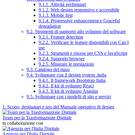
9.1.1. Attività preliminari
9.1.2. Web design responsivo e accessibile
9.1.3. Mobile first
9.1.4. Progressive enhancement e Graceful
degradation
9.2. Strumenti di supporto allo sviluppo del software
9.2.1. Feature detection
9.2.2. Verificare le feature disponibili con Can I
use
9.2.3. Strumenti e risorse per CSS e JavaScript
9.2.4. Supporto browser
9.2.5. Misurare le prestazioni
9.3. Catalogo del riuso
9.4. Sviluppare con il design system .italia
9.4.1. Il framework Bootstrap Italia
9.4.2. Il kit di sviluppo React
9.4.3. Il kit di sviluppo Angular
9.5. Sviluppare con i modelli di sito e servizi
1. Scopo, destinatari e uso del Manuale operativo di design
Team per la Trasformazione Digitale
in collaborazione con
Agenzia per l'Italia Digitale