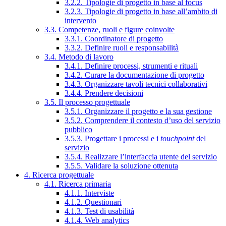
3.2.2. Tipologie di progetto in base al focus
3.2.3. Tipologie di progetto in base all’ambito di
intervento
3.3. Competenze, ruoli e figure coinvolte
3.3.1. Coordinatore di progetto
3.3.2. Definire ruoli e responsabilità
3.4. Metodo di lavoro
3.4.1. Definire processi, strumenti e rituali
3.4.2. Curare la documentazione di progetto
3.4.3. Organizzare tavoli tecnici collaborativi
3.4.4. Prendere decisioni
3.5. Il processo progettuale
3.5.1. Organizzare il progetto e la sua gestione
3.5.2. Comprendere il contesto d’uso del servizio
pubblico
3.5.3. Progettare i processi e i
touchpoint
del
servizio
3.5.4. Realizzare l’interfaccia utente del servizio
3.5.5. Validare la soluzione ottenuta
4. Ricerca progettuale
4.1. Ricerca primaria
4.1.1. Interviste
4.1.2. Questionari
4.1.3. Test di usabilità
4.1.4. Web analytics