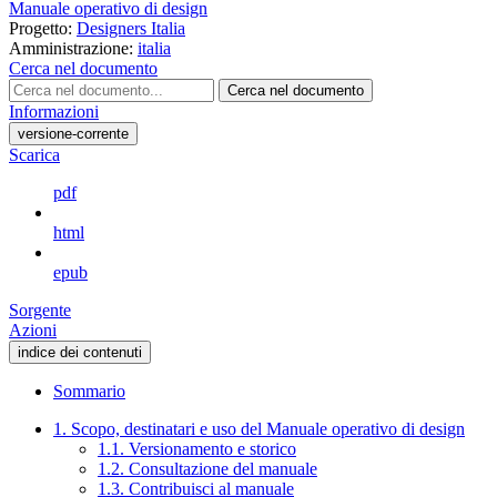
Manuale operativo di design
Progetto:
Designers Italia
Amministrazione:
italia
Cerca nel documento
Cerca nel documento
Informazioni
versione-corrente
Scarica
pdf
html
epub
Sorgente
Azioni
indice dei contenuti
Sommario
1. Scopo, destinatari e uso del Manuale operativo di design
1.1. Versionamento e storico
1.2. Consultazione del manuale
1.3. Contribuisci al manuale