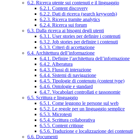
6.2. Ricerca utente sui contenuti e il linguaggio
6.2.1. Content discovery
6.2.2. Dati di ricerca (search keywords)
6.2.3. Ricerca tramite analytics
6.2.4. Ricerca sui forum
6.3. Dalla ricerca ai bisogni degli utenti
6.3.1. User stories per definire i contenuti
6.3.2. Job stories per definire i contenuti
6.3.3. Criteri di accettazione
6.4. Architettura dell’informazione
6.4.1. Definire l’architettura dell’informazione
6.4.2. Alberatura
6.4.3. Flussi di interazione
6.4.4. Sistemi di navigazione
6.4.5. Tipologie di contenuto (content type)
6.4.6. Ontologie e standard
6.4.7. Vocabolari controllati e tassonomie
6.5. Scrittura e linguaggio
6.5.1. Come leggono le persone sul web
6.5.2. Le regole per un linguaggio semplice
6.5.3. Microtesti
6.5.4. Scrittura collaborativa
6.5.5. Content critique
6.5.6. Traduzione e localizzazione dei contenuti
6.6. Documenti