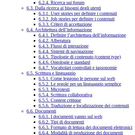
6.2.4. Ricerca sui forum
6.3. Dalla ricerca ai bisogni degli utenti
6.3.1. User stories per definire i contenuti
6.3.2. Job stories per definire i contenuti
6.3.3. Criteri di accettazione
6.4. Architettura dell’informazione
6.4.1. Definire l’architettura dell’informazione
6.4.2. Alberatura
6.4.3. Flussi di interazione
6.4.4. Sistemi di navigazione
6.4.5. Tipologie di contenuto (content type)
6.4.6. Ontologie e standard
6.4.7. Vocabolari controllati e tassonomie
6.5. Scrittura e linguaggio
6.5.1. Come leggono le persone sul web
6.5.2. Le regole per un linguaggio semplice
6.5.3. Microtesti
6.5.4. Scrittura collaborativa
6.5.5. Content critique
6.5.6. Traduzione e localizzazione dei contenuti
6.6. Documenti
6.6.1. I documenti vanno sul web
6.6.2. Tipi di documenti
6.6.3. Formato di lettura dei documenti elettronici
6.6.4. Modalità di produzione dei documenti