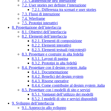
7.1. Caratteristiche dell’interazione
7.2. User stories per definire l’interazione
7.2.1. Differenza tra scenari e user stories
7.3. Flussi di interazione
7.4. Wireframe
7.5. Prototipi interattivi
8. Progettazione dell’interfaccia
8.1. Obiettivi dell’interfaccia
8.2. Elementi dell’interfaccia
8.2.1. Elementi di composizione
8.2.2. Elementi interattivi
8.2.3. Elementi testuali (microtesti)
8.3. Progettare e costruire in alta fedeltà
8.3.1. Layout di pagina
8.3.2. Prototipi in alta fedeltà
8.4. Progettare con il design system .italia
8.4.1. Documentazione
8.4.2. Benefici del design system
8.4.3. Risorse operative
8.4.4. Come contribuire al design system .italia
8.5. Progettare con i modelli di sito e servizi
8.5.1. Vantaggi dell’utilizzo dei modelli
8.5.2. I modelli di sito e servizi disponibili
9. Sviluppo dell’interfaccia
9.1. Approccio allo sviluppo