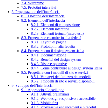
7.4. Wireframe
7.5. Prototipi interattivi
8. Progettazione dell’interfaccia
8.1. Obiettivi dell’interfaccia
8.2. Elementi dell’interfaccia
8.2.1. Elementi di composizione
8.2.2. Elementi interattivi
8.2.3. Elementi testuali (microtesti)
8.3. Progettare e costruire in alta fedeltà
8.3.1. Layout di pagina
8.3.2. Prototipi in alta fedeltà
8.4. Progettare con il design system .italia
8.4.1. Documentazione
8.4.2. Benefici del design system
8.4.3. Risorse operative
8.4.4. Come contribuire al design system .italia
8.5. Progettare con i modelli di sito e servizi
8.5.1. Vantaggi dell’utilizzo dei modelli
8.5.2. I modelli di sito e servizi disponibili
9. Sviluppo dell’interfaccia
9.1. Approccio allo sviluppo
9.1.1. Attività preliminari
9.1.2. Web design responsivo e accessibile
9.1.3. Mobile first
9.1.4. Progressive enhancement e Graceful