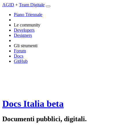
AGID
+
Team Digitale
Piano Triennale
Le community
Developers
Designers
Gli strumenti
Forum
Docs
GitHub
Docs Italia
beta
Documenti pubblici, digitali.