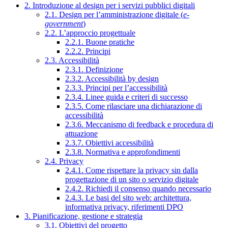
2. Introduzione al design per i servizi pubblici digitali
2.1. Design per l’amministrazione digitale (
e-
government
)
2.2. L’approccio progettuale
2.2.1. Buone pratiche
2.2.2. Principi
2.3. Accessibilità
2.3.1. Definizione
2.3.2. Accessibilità by design
2.3.3. Principi per l’accessibilità
2.3.4. Linee guida e criteri di successo
2.3.5. Come rilasciare una dichiarazione di
accessibilità
2.3.6. Meccanismo di feedback e procedura di
attuazione
2.3.7. Obiettivi accessibilità
2.3.8. Normativa e approfondimenti
2.4. Privacy
2.4.1. Come rispettare la privacy sin dalla
progettazione di un sito o servizio digitale
2.4.2. Richiedi il consenso quando necessario
2.4.3. Le basi del sito web: architettura,
informativa privacy, riferimenti DPO
3. Pianificazione, gestione e strategia
3.1. Obiettivi del progetto