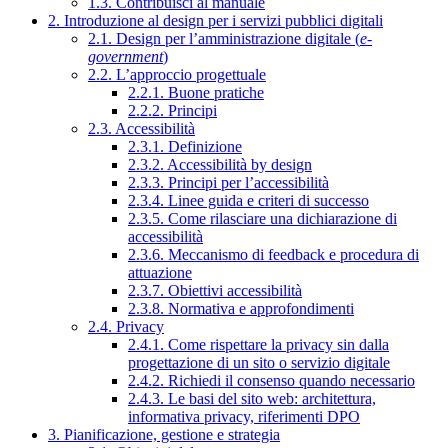
1.3. Contribuisci al manuale
2. Introduzione al design per i servizi pubblici digitali
2.1. Design per l’amministrazione digitale (
e-
government
)
2.2. L’approccio progettuale
2.2.1. Buone pratiche
2.2.2. Principi
2.3. Accessibilità
2.3.1. Definizione
2.3.2. Accessibilità by design
2.3.3. Principi per l’accessibilità
2.3.4. Linee guida e criteri di successo
2.3.5. Come rilasciare una dichiarazione di
accessibilità
2.3.6. Meccanismo di feedback e procedura di
attuazione
2.3.7. Obiettivi accessibilità
2.3.8. Normativa e approfondimenti
2.4. Privacy
2.4.1. Come rispettare la privacy sin dalla
progettazione di un sito o servizio digitale
2.4.2. Richiedi il consenso quando necessario
2.4.3. Le basi del sito web: architettura,
informativa privacy, riferimenti DPO
3. Pianificazione, gestione e strategia