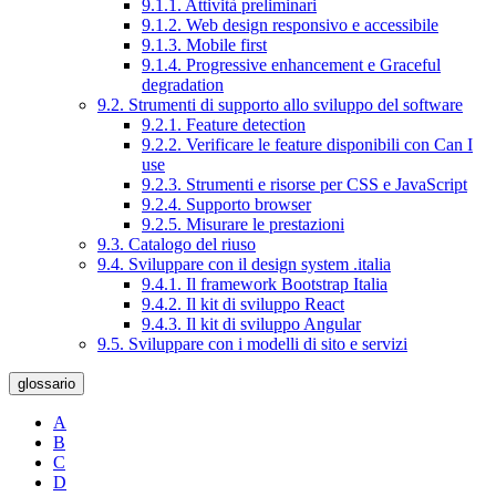
9.1.1. Attività preliminari
9.1.2. Web design responsivo e accessibile
9.1.3. Mobile first
9.1.4. Progressive enhancement e Graceful
degradation
9.2. Strumenti di supporto allo sviluppo del software
9.2.1. Feature detection
9.2.2. Verificare le feature disponibili con Can I
use
9.2.3. Strumenti e risorse per CSS e JavaScript
9.2.4. Supporto browser
9.2.5. Misurare le prestazioni
9.3. Catalogo del riuso
9.4. Sviluppare con il design system .italia
9.4.1. Il framework Bootstrap Italia
9.4.2. Il kit di sviluppo React
9.4.3. Il kit di sviluppo Angular
9.5. Sviluppare con i modelli di sito e servizi
glossario
A
B
C
D