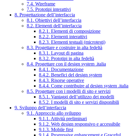
7.4. Wireframe
7.5. Prototipi interattivi
8. Progettazione dell’interfaccia
8.1. Obiettivi dell’interfaccia
8.2. Elementi dell’interfaccia
8.2.1. Elementi di composizione
8.2.2. Elementi interattivi
8.2.3. Elementi testuali (microtesti)
8.3. Progettare e costruire in alta fedeltà
8.3.1. Layout di pagina
8.3.2. Prototipi in alta fedeltà
8.4. Progettare con il design system .italia
8.4.1. Documentazione
8.4.2. Benefici del design system
8.4.3. Risorse operative
8.4.4. Come contribuire al design system .italia
8.5. Progettare con i modelli di sito e servizi
8.5.1. Vantaggi dell’utilizzo dei modelli
8.5.2. I modelli di sito e servizi disponibili
9. Sviluppo dell’interfaccia
9.1. Approccio allo sviluppo
9.1.1. Attività preliminari
9.1.2. Web design responsivo e accessibile
9.1.3. Mobile first
9.1.4. Progressive enhancement e Graceful