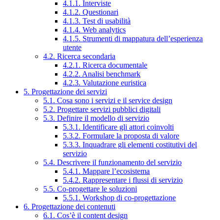
4.1.1. Interviste
4.1.2. Questionari
4.1.3. Test di usabilità
4.1.4. Web analytics
4.1.5. Strumenti di mappatura dell’esperienza
utente
4.2. Ricerca secondaria
4.2.1. Ricerca documentale
4.2.2. Analisi benchmark
4.2.3. Valutazione euristica
5. Progettazione dei servizi
5.1. Cosa sono i servizi e il service design
5.2. Progettare servizi pubblici digitali
5.3. Definire il modello di servizio
5.3.1. Identificare gli attori coinvolti
5.3.2. Formulare la proposta di valore
5.3.3. Inquadrare gli elementi costitutivi del
servizio
5.4. Descrivere il funzionamento del servizio
5.4.1. Mappare l’ecosistema
5.4.2. Rappresentare i flussi di servizio
5.5. Co-progettare le soluzioni
5.5.1. Workshop di co-progettazione
6. Progettazione dei contenuti
6.1. Cos’è il content design