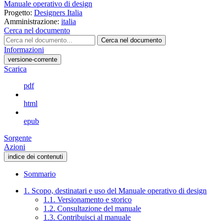
Manuale operativo di design
Progetto:
Designers Italia
Amministrazione:
italia
Cerca nel documento
Cerca nel documento
Informazioni
versione-corrente
Scarica
pdf
html
epub
Sorgente
Azioni
indice dei contenuti
Sommario
1. Scopo, destinatari e uso del Manuale operativo di design
1.1. Versionamento e storico
1.2. Consultazione del manuale
1.3. Contribuisci al manuale