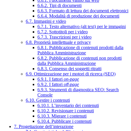
6.6.1. I documenti vanno sul web
6.6.2. Tipi di documenti
6.6.3. Formato di lettura dei documenti elettronici
6.6.4. Modalità di produzione dei documenti
6.7. Immagini e video
6.7.1. Testo alternativo (alt text) per le immagini
6.7.2. Sottotitoli per i video
6.7.3. Trascrizioni per i video
6.8. Proprietà intellettuale e privacy
6.8.1. Pubblicazione di contenuti prodotti dalla
Pubblica Amministrazione
6.8.2. Pubblicazione di contenuti non prodotti
dalla Pubblica Amministrazione
6.8.3. Consenso dei soggetti ritratti
6.9. Ottimizzazione per i motori di ricerca (SEO)
6.9.1. I fattori
on-page
6.9.2. I fattori
off-page
6.9.3. Strumenti di diagnostica SEO: Search
Console
6.10. Gestire i contenuti
6.10.1. L’inventario dei contenuti
6.10.2. Revisionare i contenuti
6.10.3. Migrare i contenuti
6.10.4. Pubblicare i contenuti
7. Progettazione dell’interazione