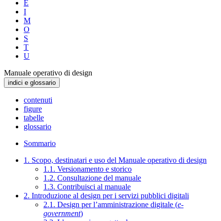
E
I
M
O
S
T
U
Manuale operativo di design
indici e glossario
contenuti
figure
tabelle
glossario
Sommario
1. Scopo, destinatari e uso del Manuale operativo di design
1.1. Versionamento e storico
1.2. Consultazione del manuale
1.3. Contribuisci al manuale
2. Introduzione al design per i servizi pubblici digitali
2.1. Design per l’amministrazione digitale (
e-
government
)