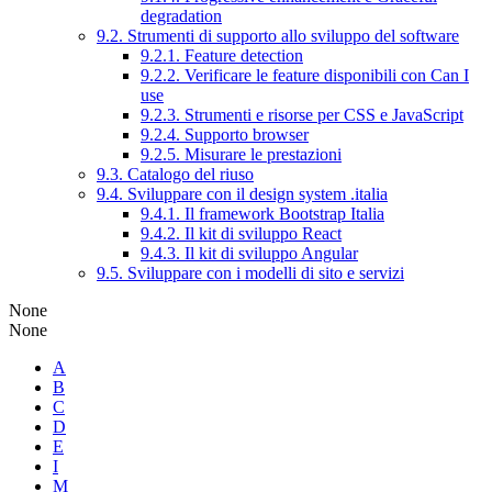
degradation
9.2. Strumenti di supporto allo sviluppo del software
9.2.1. Feature detection
9.2.2. Verificare le feature disponibili con Can I
use
9.2.3. Strumenti e risorse per CSS e JavaScript
9.2.4. Supporto browser
9.2.5. Misurare le prestazioni
9.3. Catalogo del riuso
9.4. Sviluppare con il design system .italia
9.4.1. Il framework Bootstrap Italia
9.4.2. Il kit di sviluppo React
9.4.3. Il kit di sviluppo Angular
9.5. Sviluppare con i modelli di sito e servizi
None
None
A
B
C
D
E
I
M