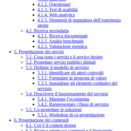
4.1.2. Questionari
4.1.3. Test di usabilità
4.1.4. Web analytics
4.1.5. Strumenti di mappatura dell’esperienza
utente
4.2. Ricerca secondaria
4.2.1. Ricerca documentale
4.2.2. Analisi benchmark
4.2.3. Valutazione euristica
5. Progettazione dei servizi
5.1. Cosa sono i servizi e il service design
5.2. Progettare servizi pubblici digitali
5.3. Definire il modello di servizio
5.3.1. Identificare gli attori coinvolti
5.3.2. Formulare la proposta di valore
5.3.3. Inquadrare gli elementi costitutivi del
servizio
5.4. Descrivere il funzionamento del servizio
5.4.1. Mappare l’ecosistema
5.4.2. Rappresentare i flussi di servizio
5.5. Co-progettare le soluzioni
5.5.1. Workshop di co-progettazione
6. Progettazione dei contenuti
6.1. Cos’è il content design
6.2. Ricerca utente sui contenuti e il linguaggio