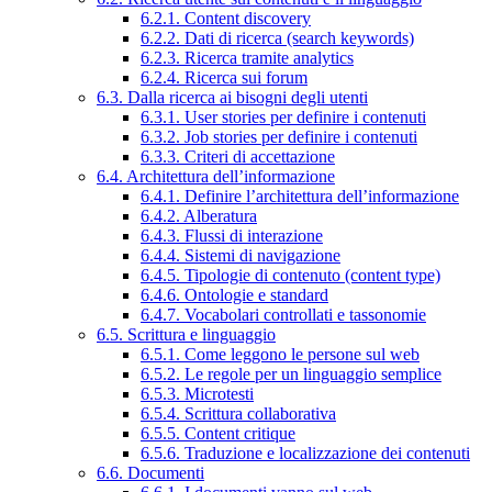
6.2.1. Content discovery
6.2.2. Dati di ricerca (search keywords)
6.2.3. Ricerca tramite analytics
6.2.4. Ricerca sui forum
6.3. Dalla ricerca ai bisogni degli utenti
6.3.1. User stories per definire i contenuti
6.3.2. Job stories per definire i contenuti
6.3.3. Criteri di accettazione
6.4. Architettura dell’informazione
6.4.1. Definire l’architettura dell’informazione
6.4.2. Alberatura
6.4.3. Flussi di interazione
6.4.4. Sistemi di navigazione
6.4.5. Tipologie di contenuto (content type)
6.4.6. Ontologie e standard
6.4.7. Vocabolari controllati e tassonomie
6.5. Scrittura e linguaggio
6.5.1. Come leggono le persone sul web
6.5.2. Le regole per un linguaggio semplice
6.5.3. Microtesti
6.5.4. Scrittura collaborativa
6.5.5. Content critique
6.5.6. Traduzione e localizzazione dei contenuti
6.6. Documenti