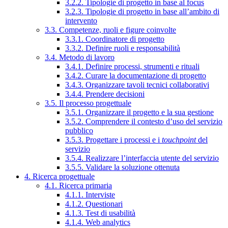
3.2.2. Tipologie di progetto in base al focus
3.2.3. Tipologie di progetto in base all’ambito di
intervento
3.3. Competenze, ruoli e figure coinvolte
3.3.1. Coordinatore di progetto
3.3.2. Definire ruoli e responsabilità
3.4. Metodo di lavoro
3.4.1. Definire processi, strumenti e rituali
3.4.2. Curare la documentazione di progetto
3.4.3. Organizzare tavoli tecnici collaborativi
3.4.4. Prendere decisioni
3.5. Il processo progettuale
3.5.1. Organizzare il progetto e la sua gestione
3.5.2. Comprendere il contesto d’uso del servizio
pubblico
3.5.3. Progettare i processi e i
touchpoint
del
servizio
3.5.4. Realizzare l’interfaccia utente del servizio
3.5.5. Validare la soluzione ottenuta
4. Ricerca progettuale
4.1. Ricerca primaria
4.1.1. Interviste
4.1.2. Questionari
4.1.3. Test di usabilità
4.1.4. Web analytics