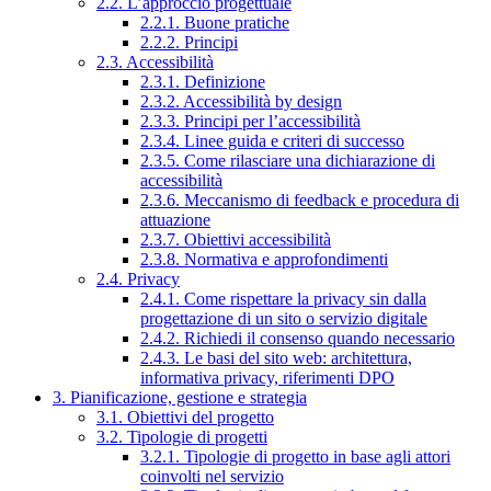
2.2. L’approccio progettuale
2.2.1. Buone pratiche
2.2.2. Principi
2.3. Accessibilità
2.3.1. Definizione
2.3.2. Accessibilità by design
2.3.3. Principi per l’accessibilità
2.3.4. Linee guida e criteri di successo
2.3.5. Come rilasciare una dichiarazione di
accessibilità
2.3.6. Meccanismo di feedback e procedura di
attuazione
2.3.7. Obiettivi accessibilità
2.3.8. Normativa e approfondimenti
2.4. Privacy
2.4.1. Come rispettare la privacy sin dalla
progettazione di un sito o servizio digitale
2.4.2. Richiedi il consenso quando necessario
2.4.3. Le basi del sito web: architettura,
informativa privacy, riferimenti DPO
3. Pianificazione, gestione e strategia
3.1. Obiettivi del progetto
3.2. Tipologie di progetti
3.2.1. Tipologie di progetto in base agli attori
coinvolti nel servizio