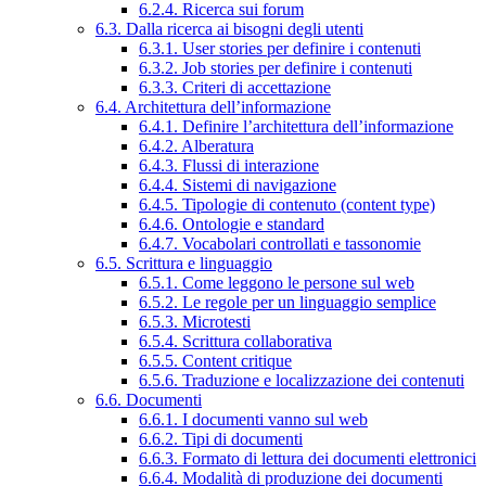
6.2.4. Ricerca sui forum
6.3. Dalla ricerca ai bisogni degli utenti
6.3.1. User stories per definire i contenuti
6.3.2. Job stories per definire i contenuti
6.3.3. Criteri di accettazione
6.4. Architettura dell’informazione
6.4.1. Definire l’architettura dell’informazione
6.4.2. Alberatura
6.4.3. Flussi di interazione
6.4.4. Sistemi di navigazione
6.4.5. Tipologie di contenuto (content type)
6.4.6. Ontologie e standard
6.4.7. Vocabolari controllati e tassonomie
6.5. Scrittura e linguaggio
6.5.1. Come leggono le persone sul web
6.5.2. Le regole per un linguaggio semplice
6.5.3. Microtesti
6.5.4. Scrittura collaborativa
6.5.5. Content critique
6.5.6. Traduzione e localizzazione dei contenuti
6.6. Documenti
6.6.1. I documenti vanno sul web
6.6.2. Tipi di documenti
6.6.3. Formato di lettura dei documenti elettronici
6.6.4. Modalità di produzione dei documenti