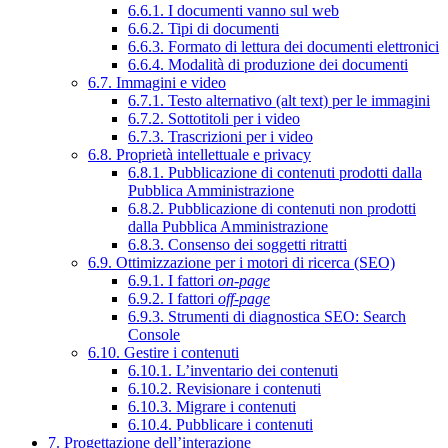
6.6.1. I documenti vanno sul web
6.6.2. Tipi di documenti
6.6.3. Formato di lettura dei documenti elettronici
6.6.4. Modalità di produzione dei documenti
6.7. Immagini e video
6.7.1. Testo alternativo (alt text) per le immagini
6.7.2. Sottotitoli per i video
6.7.3. Trascrizioni per i video
6.8. Proprietà intellettuale e privacy
6.8.1. Pubblicazione di contenuti prodotti dalla
Pubblica Amministrazione
6.8.2. Pubblicazione di contenuti non prodotti
dalla Pubblica Amministrazione
6.8.3. Consenso dei soggetti ritratti
6.9. Ottimizzazione per i motori di ricerca (SEO)
6.9.1. I fattori
on-page
6.9.2. I fattori
off-page
6.9.3. Strumenti di diagnostica SEO: Search
Console
6.10. Gestire i contenuti
6.10.1. L’inventario dei contenuti
6.10.2. Revisionare i contenuti
6.10.3. Migrare i contenuti
6.10.4. Pubblicare i contenuti
7. Progettazione dell’interazione