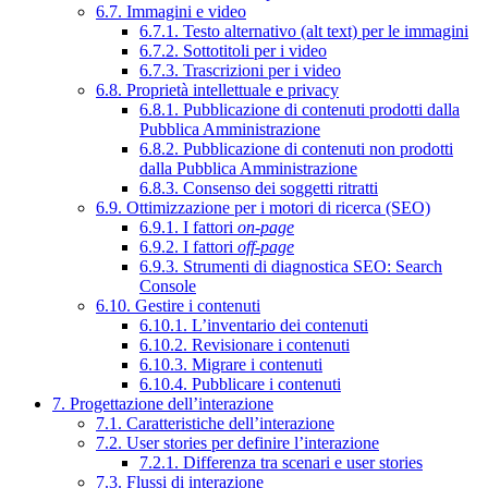
6.7. Immagini e video
6.7.1. Testo alternativo (alt text) per le immagini
6.7.2. Sottotitoli per i video
6.7.3. Trascrizioni per i video
6.8. Proprietà intellettuale e privacy
6.8.1. Pubblicazione di contenuti prodotti dalla
Pubblica Amministrazione
6.8.2. Pubblicazione di contenuti non prodotti
dalla Pubblica Amministrazione
6.8.3. Consenso dei soggetti ritratti
6.9. Ottimizzazione per i motori di ricerca (SEO)
6.9.1. I fattori
on-page
6.9.2. I fattori
off-page
6.9.3. Strumenti di diagnostica SEO: Search
Console
6.10. Gestire i contenuti
6.10.1. L’inventario dei contenuti
6.10.2. Revisionare i contenuti
6.10.3. Migrare i contenuti
6.10.4. Pubblicare i contenuti
7. Progettazione dell’interazione
7.1. Caratteristiche dell’interazione
7.2. User stories per definire l’interazione
7.2.1. Differenza tra scenari e user stories
7.3. Flussi di interazione