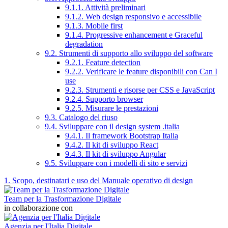
9.1.1. Attività preliminari
9.1.2. Web design responsivo e accessibile
9.1.3. Mobile first
9.1.4. Progressive enhancement e Graceful
degradation
9.2. Strumenti di supporto allo sviluppo del software
9.2.1. Feature detection
9.2.2. Verificare le feature disponibili con Can I
use
9.2.3. Strumenti e risorse per CSS e JavaScript
9.2.4. Supporto browser
9.2.5. Misurare le prestazioni
9.3. Catalogo del riuso
9.4. Sviluppare con il design system .italia
9.4.1. Il framework Bootstrap Italia
9.4.2. Il kit di sviluppo React
9.4.3. Il kit di sviluppo Angular
9.5. Sviluppare con i modelli di sito e servizi
1. Scopo, destinatari e uso del Manuale operativo di design
Team per la Trasformazione Digitale
in collaborazione con
Agenzia per l'Italia Digitale