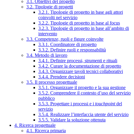
3.1. Obiettivi del progetto
3.2. Tipologie di progetti
3.2.1. Tipologie di progetto in base agli attori
coinvolti nel servizio
3.2.2. Tipologie di progetto in base al focus
3.2.3. Tipologie di progetto in base all’ambito di
intervento
3.3. Competenze, ruoli e figure coinvolte
3.3.1. Coordinatore di progetto
3.3.2. Definire ruoli e responsabilità
3.4. Metodo di lavoro
3.4.1. Definire processi, strumenti e rituali
3.4.2. Curare la documentazione di progetto
3.4.3. Organizzare tavoli tecnici collaborativi
3.4.4. Prendere decisioni
3.5. Il processo progettuale
3.5.1. Organizzare il progetto e la sua gestione
3.5.2. Comprendere il contesto d’uso del servizio
pubblico
3.5.3. Progettare i processi e i
touchpoint
del
servizio
3.5.4. Realizzare l’interfaccia utente del servizio
3.5.5. Validare la soluzione ottenuta
4. Ricerca progettuale
4.1. Ricerca primaria