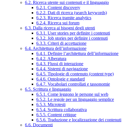
6.2. Ricerca utente sui contenuti e il linguaggio
6.2.1. Content discovery
6.2.2. Dati di ricerca (search keywords)
6.2.3. Ricerca tramite analytics
6.2.4. Ricerca sui forum
6.3. Dalla ricerca ai bisogni degli utenti
6.3.1. User stories per definire i contenuti
6.3.2. Job stories per definire i contenuti
6.3.3. Criteri di accettazione
6.4. Architettura dell’informazione
6.4.1. Definire l’architettura dell’informazione
6.4.2. Alberatura
6.4.3. Flussi di interazione
6.4.4. Sistemi di navigazione
6.4.5. Tipologie di contenuto (content type)
6.4.6. Ontologie e standard
6.4.7. Vocabolari controllati e tassonomie
6.5. Scrittura e linguaggio
6.5.1. Come leggono le persone sul web
6.5.2. Le regole per un linguaggio semplice
6.5.3. Microtesti
6.5.4. Scrittura collaborativa
6.5.5. Content critique
6.5.6. Traduzione e localizzazione dei contenuti
6.6. Documenti