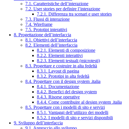
7.1. Caratteristiche dell’interazione
7.2. User stories per definire l’interazione
7.2.1. Differenza tra scenari e user stories
7.3. Flussi di interazione
7.4. Wireframe
7.5. Prototipi interattivi
8. Progettazione dell’interfaccia
8.1. Obiettivi dell’interfaccia
8.2. Elementi dell’interfaccia
8.2.1. Elementi di composizione
8.2.2. Elementi interattivi
8.2.3. Elementi testuali (microtesti)
8.3. Progettare e costruire in alta fedeltà
8.3.1. Layout di pagina
8.3.2. Prototipi in alta fedeltà
8.4. Progettare con il design system .italia
8.4.1. Documentazione
8.4.2. Benefici del design system
8.4.3. Risorse operative
8.4.4. Come contribuire al design system .italia
8.5. Progettare con i modelli di sito e servizi
8.5.1. Vantaggi dell’utilizzo dei modelli
8.5.2. I modelli di sito e servizi disponibili
9. Sviluppo dell’interfaccia
9.1. Approccio allo sviluppo