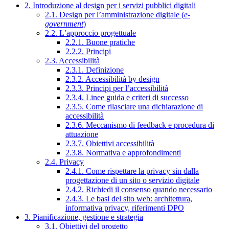
2. Introduzione al design per i servizi pubblici digitali
2.1. Design per l’amministrazione digitale (
e-
government
)
2.2. L’approccio progettuale
2.2.1. Buone pratiche
2.2.2. Principi
2.3. Accessibilità
2.3.1. Definizione
2.3.2. Accessibilità by design
2.3.3. Principi per l’accessibilità
2.3.4. Linee guida e criteri di successo
2.3.5. Come rilasciare una dichiarazione di
accessibilità
2.3.6. Meccanismo di feedback e procedura di
attuazione
2.3.7. Obiettivi accessibilità
2.3.8. Normativa e approfondimenti
2.4. Privacy
2.4.1. Come rispettare la privacy sin dalla
progettazione di un sito o servizio digitale
2.4.2. Richiedi il consenso quando necessario
2.4.3. Le basi del sito web: architettura,
informativa privacy, riferimenti DPO
3. Pianificazione, gestione e strategia
3.1. Obiettivi del progetto