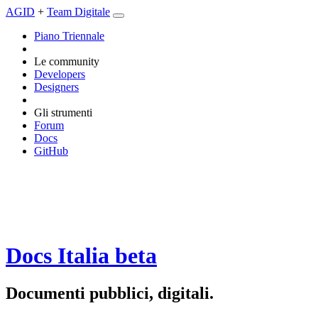
AGID
+
Team Digitale
Piano Triennale
Le community
Developers
Designers
Gli strumenti
Forum
Docs
GitHub
Docs Italia
beta
Documenti pubblici, digitali.