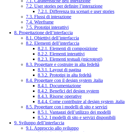
7.1. Caratteristiche dell’interazione
7.2. User stories per definire l’interazione
7.2.1. Differenza tra scenari e user stories
7.3. Flussi di interazione
7.4. Wireframe
7.5. Prototipi interattivi
8. Progettazione dell’interfaccia
8.1. Obiettivi dell’interfaccia
8.2. Elementi dell’interfaccia
8.2.1. Elementi di composizione
8.2.2. Elementi interattivi
8.2.3. Elementi testuali (microtesti)
8.3. Progettare e costruire in alta fedeltà
8.3.1. Layout di pagina
8.3.2. Prototipi in alta fedeltà
8.4. Progettare con il design system .italia
8.4.1. Documentazione
8.4.2. Benefici del design system
8.4.3. Risorse operative
8.4.4. Come contribuire al design system .italia
8.5. Progettare con i modelli di sito e servizi
8.5.1. Vantaggi dell’utilizzo dei modelli
8.5.2. I modelli di sito e servizi disponibili
9. Sviluppo dell’interfaccia
9.1. Approccio allo sviluppo