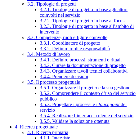
3.2. Tipologie di progetti
3.2.1. Tipologie di progetto in base agli attori
coinvolti nel servizio
3.2.2. Tipologie di progetto in base al focus
3.2.3. Tipologie di progetto in base all’ambito di
intervento
3.3. Competenze, ruoli e figure coinvolte
3.3.1. Coordinatore di progetto
3.3.2. Definire ruoli e responsabilità
3.4. Metodo di lavoro
3.4.1. Definire processi, strumenti e rituali
3.4.2. Curare la documentazione di progetto
3.4.3. Organizzare tavoli tecnici collaborativi
3.4.4. Prendere decisioni
3.5. Il processo progettuale
3.5.1. Organizzare il progetto e la sua gestione
3.5.2. Comprendere il contesto d’uso del servizio
pubblico
3.5.3. Progettare i processi e i
touchpoint
del
servizio
3.5.4. Realizzare l’interfaccia utente del servizio
3.5.5. Validare la soluzione ottenuta
4. Ricerca progettuale
4.1. Ricerca primaria
4.1.1. Interviste