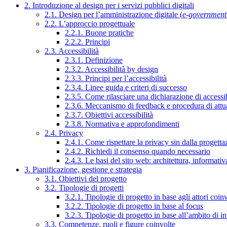
2. Introduzione al design per i servizi pubblici digitali
2.1. Design per l’amministrazione digitale (
e-government
2.2. L’approccio progettuale
2.2.1. Buone pratiche
2.2.2. Principi
2.3. Accessibilità
2.3.1. Definizione
2.3.2. Accessibilità by design
2.3.3. Principi per l’accessibilità
2.3.4. Linee guida e criteri di successo
2.3.5. Come rilasciare una dichiarazione di accessib
2.3.6. Meccanismo di feedback e procedura di attu
2.3.7. Obiettivi accessibilità
2.3.8. Normativa e approfondimenti
2.4. Privacy
2.4.1. Come rispettare la privacy sin dalla progettaz
2.4.2. Richiedi il consenso quando necessario
2.4.3. Le basi del sito web: architettura, informati
3. Pianificazione, gestione e strategia
3.1. Obiettivi del progetto
3.2. Tipologie di progetti
3.2.1. Tipologie di progetto in base agli attori coinv
3.2.2. Tipologie di progetto in base al focus
3.2.3. Tipologie di progetto in base all’ambito di i
3.3. Competenze, ruoli e figure coinvolte