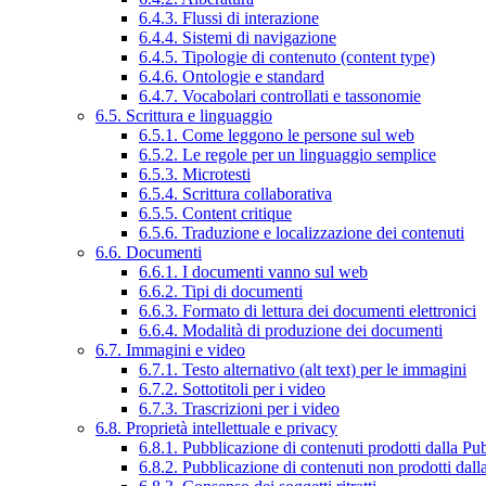
6.4.3. Flussi di interazione
6.4.4. Sistemi di navigazione
6.4.5. Tipologie di contenuto (content type)
6.4.6. Ontologie e standard
6.4.7. Vocabolari controllati e tassonomie
6.5. Scrittura e linguaggio
6.5.1. Come leggono le persone sul web
6.5.2. Le regole per un linguaggio semplice
6.5.3. Microtesti
6.5.4. Scrittura collaborativa
6.5.5. Content critique
6.5.6. Traduzione e localizzazione dei contenuti
6.6. Documenti
6.6.1. I documenti vanno sul web
6.6.2. Tipi di documenti
6.6.3. Formato di lettura dei documenti elettronici
6.6.4. Modalità di produzione dei documenti
6.7. Immagini e video
6.7.1. Testo alternativo (alt text) per le immagini
6.7.2. Sottotitoli per i video
6.7.3. Trascrizioni per i video
6.8. Proprietà intellettuale e privacy
6.8.1. Pubblicazione di contenuti prodotti dalla P
6.8.2. Pubblicazione di contenuti non prodotti dal