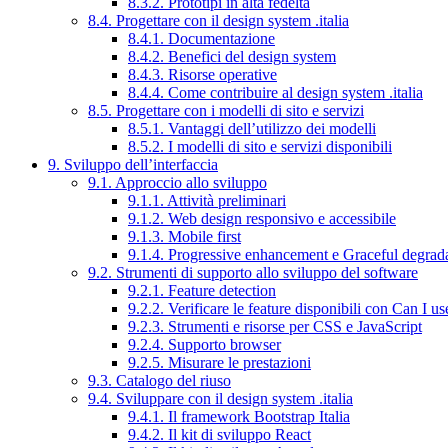
8.3.2. Prototipi in alta fedeltà
8.4. Progettare con il design system .italia
8.4.1. Documentazione
8.4.2. Benefici del design system
8.4.3. Risorse operative
8.4.4. Come contribuire al design system .italia
8.5. Progettare con i modelli di sito e servizi
8.5.1. Vantaggi dell’utilizzo dei modelli
8.5.2. I modelli di sito e servizi disponibili
9. Sviluppo dell’interfaccia
9.1. Approccio allo sviluppo
9.1.1. Attività preliminari
9.1.2. Web design responsivo e accessibile
9.1.3. Mobile first
9.1.4. Progressive enhancement e Graceful degrad
9.2. Strumenti di supporto allo sviluppo del software
9.2.1. Feature detection
9.2.2. Verificare le feature disponibili con Can I us
9.2.3. Strumenti e risorse per CSS e JavaScript
9.2.4. Supporto browser
9.2.5. Misurare le prestazioni
9.3. Catalogo del riuso
9.4. Sviluppare con il design system .italia
9.4.1. Il framework Bootstrap Italia
9.4.2. Il kit di sviluppo React