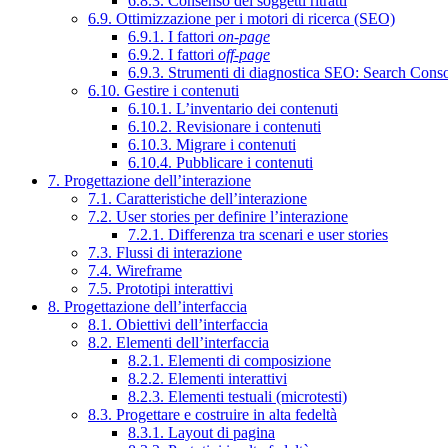
6.8.3. Consenso dei soggetti ritratti
6.9. Ottimizzazione per i motori di ricerca (SEO)
6.9.1. I fattori
on-page
6.9.2. I fattori
off-page
6.9.3. Strumenti di diagnostica SEO: Search Cons
6.10. Gestire i contenuti
6.10.1. L’inventario dei contenuti
6.10.2. Revisionare i contenuti
6.10.3. Migrare i contenuti
6.10.4. Pubblicare i contenuti
7. Progettazione dell’interazione
7.1. Caratteristiche dell’interazione
7.2. User stories per definire l’interazione
7.2.1. Differenza tra scenari e user stories
7.3. Flussi di interazione
7.4. Wireframe
7.5. Prototipi interattivi
8. Progettazione dell’interfaccia
8.1. Obiettivi dell’interfaccia
8.2. Elementi dell’interfaccia
8.2.1. Elementi di composizione
8.2.2. Elementi interattivi
8.2.3. Elementi testuali (microtesti)
8.3. Progettare e costruire in alta fedeltà
8.3.1. Layout di pagina