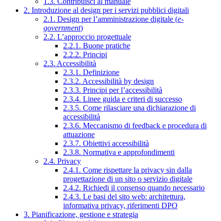
1.3. Contribuisci al manuale
2. Introduzione al design per i servizi pubblici digitali
2.1. Design per l’amministrazione digitale (
e-
government
)
2.2. L’approccio progettuale
2.2.1. Buone pratiche
2.2.2. Principi
2.3. Accessibilità
2.3.1. Definizione
2.3.2. Accessibilità by design
2.3.3. Principi per l’accessibilità
2.3.4. Linee guida e criteri di successo
2.3.5. Come rilasciare una dichiarazione di
accessibilità
2.3.6. Meccanismo di feedback e procedura di
attuazione
2.3.7. Obiettivi accessibilità
2.3.8. Normativa e approfondimenti
2.4. Privacy
2.4.1. Come rispettare la privacy sin dalla
progettazione di un sito o servizio digitale
2.4.2. Richiedi il consenso quando necessario
2.4.3. Le basi del sito web: architettura,
informativa privacy, riferimenti DPO
3. Pianificazione, gestione e strategia