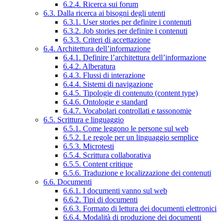
6.2.4. Ricerca sui forum
6.3. Dalla ricerca ai bisogni degli utenti
6.3.1. User stories per definire i contenuti
6.3.2. Job stories per definire i contenuti
6.3.3. Criteri di accettazione
6.4. Architettura dell’informazione
6.4.1. Definire l’architettura dell’informazione
6.4.2. Alberatura
6.4.3. Flussi di interazione
6.4.4. Sistemi di navigazione
6.4.5. Tipologie di contenuto (content type)
6.4.6. Ontologie e standard
6.4.7. Vocabolari controllati e tassonomie
6.5. Scrittura e linguaggio
6.5.1. Come leggono le persone sul web
6.5.2. Le regole per un linguaggio semplice
6.5.3. Microtesti
6.5.4. Scrittura collaborativa
6.5.5. Content critique
6.5.6. Traduzione e localizzazione dei contenuti
6.6. Documenti
6.6.1. I documenti vanno sul web
6.6.2. Tipi di documenti
6.6.3. Formato di lettura dei documenti elettronici
6.6.4. Modalità di produzione dei documenti