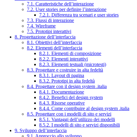
7.1. Caratteristiche dell’interazione
7.2. User stories per definire l’interazione
7.2.1. Differenza tra scenari e user stories
7.3. Flussi di interazione
7.4. Wireframe
7.5. Prototipi interattivi
8. Progettazione dell’interfaccia
8.1. Obiettivi dell’interfaccia
8.2. Elementi dell’interfaccia
8.2.1. Elementi di composizione
8.2.2. Elementi interattivi
8.2.3. Elementi testuali (microtesti)
8.3. Progettare e costruire in alta fedeltà
8.3.1. Layout di pagina
8.3.2. Prototipi in alta fedeltà
8.4. Progettare con il design system .italia
8.4.1. Documentazione
8.4.2. Benefici del design system
8.4.3. Risorse operative
8.4.4. Come contribuire al design system .italia
8.5. Progettare con i modelli di sito e servizi
8.5.1. Vantaggi dell’utilizzo dei modelli
8.5.2. I modelli di sito e servizi disponibili
9. Sviluppo dell’interfaccia
9.1. Approccio allo sviluppo