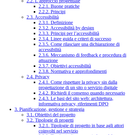
2.2. L’approccio progettuale
2.2.1. Buone pratiche
2.2.2. Principi
2.3. Accessibilità
2.3.1. Definizione
2.3.2. Accessibilità by design
2.3.3. Principi per l’accessibilità
2.3.4. Linee guida e criteri di successo
2.3.5. Come rilasciare una dichiarazione di
accessibilità
2.3.6. Meccanismo di feedback e procedura di
attuazione
2.3.7. Obiettivi accessibilità
2.3.8. Normativa e approfondimenti
2.4. Privacy
2.4.1. Come rispettare la privacy sin dalla
progettazione di un sito o servizio digitale
2.4.2. Richiedi il consenso quando necessario
2.4.3. Le basi del sito web: architettura,
informativa privacy, riferimenti DPO
3. Pianificazione, gestione e strategia
3.1. Obiettivi del progetto
3.2. Tipologie di progetti
3.2.1. Tipologie di progetto in base agli attori
coinvolti nel servizio