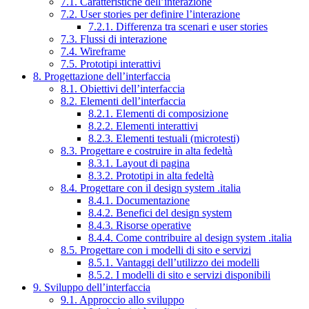
7.1. Caratteristiche dell’interazione
7.2. User stories per definire l’interazione
7.2.1. Differenza tra scenari e user stories
7.3. Flussi di interazione
7.4. Wireframe
7.5. Prototipi interattivi
8. Progettazione dell’interfaccia
8.1. Obiettivi dell’interfaccia
8.2. Elementi dell’interfaccia
8.2.1. Elementi di composizione
8.2.2. Elementi interattivi
8.2.3. Elementi testuali (microtesti)
8.3. Progettare e costruire in alta fedeltà
8.3.1. Layout di pagina
8.3.2. Prototipi in alta fedeltà
8.4. Progettare con il design system .italia
8.4.1. Documentazione
8.4.2. Benefici del design system
8.4.3. Risorse operative
8.4.4. Come contribuire al design system .italia
8.5. Progettare con i modelli di sito e servizi
8.5.1. Vantaggi dell’utilizzo dei modelli
8.5.2. I modelli di sito e servizi disponibili
9. Sviluppo dell’interfaccia
9.1. Approccio allo sviluppo