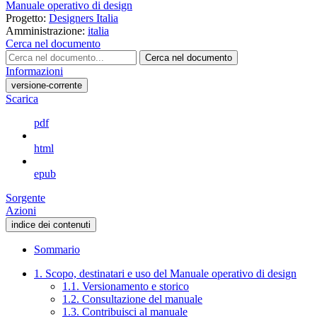
Manuale operativo di design
Progetto:
Designers Italia
Amministrazione:
italia
Cerca nel documento
Cerca nel documento
Informazioni
versione-corrente
Scarica
pdf
html
epub
Sorgente
Azioni
indice dei contenuti
Sommario
1. Scopo, destinatari e uso del Manuale operativo di design
1.1. Versionamento e storico
1.2. Consultazione del manuale
1.3. Contribuisci al manuale