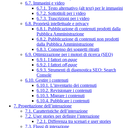
6.7. Immagini e video
6.7.1. Testo alternativo (alt text) per le immagini
6.7.2. Sottotitoli per i video
6.7.3. Trascrizioni per i video
6.8. Proprietà intellettuale e privacy
6.8.1. Pubblicazione di contenuti prodotti dalla
Pubblica Amministrazione
6.8.2. Pubblicazione di contenuti non prodotti
dalla Pubblica Amministrazione
6.8.3. Consenso dei soggetti ritratti
6.9. Ottimizzazione per i motori di ricerca (SEO)
6.9.1. I fattori
on-page
6.9.2. I fattori
off-page
6.9.3. Strumenti di diagnostica SEO: Search
Console
6.10. Gestire i contenuti
6.10.1. L’inventario dei contenuti
6.10.2. Revisionare i contenuti
6.10.3. Migrare i contenuti
6.10.4. Pubblicare i contenuti
7. Progettazione dell’interazione
7.1. Caratteristiche dell’interazione
7.2. User stories per definire l’interazione
7.2.1. Differenza tra scenari e user stories
7.3. Flussi di interazione