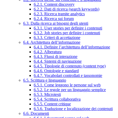
6.2.1. Content discovery
6.2.2. Dati di ricerca (search keywords)
6.2.3. Ricerca tramite analytics
6.2.4. Ricerca sui forum
6.3. Dalla ricerca ai bisogni degli utenti
6.3.1. User stories per definire i contenuti
6.3.2. Job stories per definire i contenuti
6.3.3. Criteri di accettazione
6.4. Architettura dell’informazione
6.4.1. Definire l’architettura dell’informazione
6.4.2. Alberatura
6.4.3. Flussi di interazione
6.4.4. Sistemi di navigazione
6.4.5. Tipologie di contenuto (content type)
6.4.6. Ontologie e standard
6.4.7. Vocabolari controllati e tassonomie
6.5. Scrittura e linguaggio
6.5.1. Come leggono le persone sul web
6.5.2. Le regole per un linguaggio semplice
6.5.3. Microtesti
6.5.4. Scrittura collaborativa
6.5.5. Content critique
6.5.6. Traduzione e localizzazione dei contenuti
6.6. Documenti