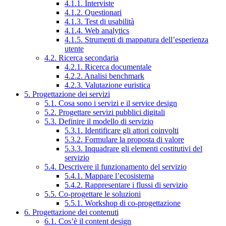
4.1.1. Interviste
4.1.2. Questionari
4.1.3. Test di usabilità
4.1.4. Web analytics
4.1.5. Strumenti di mappatura dell’esperienza
utente
4.2. Ricerca secondaria
4.2.1. Ricerca documentale
4.2.2. Analisi benchmark
4.2.3. Valutazione euristica
5. Progettazione dei servizi
5.1. Cosa sono i servizi e il service design
5.2. Progettare servizi pubblici digitali
5.3. Definire il modello di servizio
5.3.1. Identificare gli attori coinvolti
5.3.2. Formulare la proposta di valore
5.3.3. Inquadrare gli elementi costitutivi del
servizio
5.4. Descrivere il funzionamento del servizio
5.4.1. Mappare l’ecosistema
5.4.2. Rappresentare i flussi di servizio
5.5. Co-progettare le soluzioni
5.5.1. Workshop di co-progettazione
6. Progettazione dei contenuti
6.1. Cos’è il content design