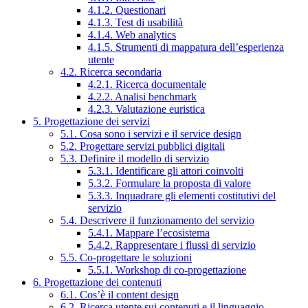
4.1.2. Questionari
4.1.3. Test di usabilità
4.1.4. Web analytics
4.1.5. Strumenti di mappatura dell’esperienza
utente
4.2. Ricerca secondaria
4.2.1. Ricerca documentale
4.2.2. Analisi benchmark
4.2.3. Valutazione euristica
5. Progettazione dei servizi
5.1. Cosa sono i servizi e il service design
5.2. Progettare servizi pubblici digitali
5.3. Definire il modello di servizio
5.3.1. Identificare gli attori coinvolti
5.3.2. Formulare la proposta di valore
5.3.3. Inquadrare gli elementi costitutivi del
servizio
5.4. Descrivere il funzionamento del servizio
5.4.1. Mappare l’ecosistema
5.4.2. Rappresentare i flussi di servizio
5.5. Co-progettare le soluzioni
5.5.1. Workshop di co-progettazione
6. Progettazione dei contenuti
6.1. Cos’è il content design
6.2. Ricerca utente sui contenuti e il linguaggio