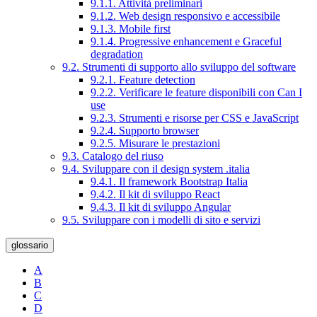
9.1.1. Attività preliminari
9.1.2. Web design responsivo e accessibile
9.1.3. Mobile first
9.1.4. Progressive enhancement e Graceful
degradation
9.2. Strumenti di supporto allo sviluppo del software
9.2.1. Feature detection
9.2.2. Verificare le feature disponibili con Can I
use
9.2.3. Strumenti e risorse per CSS e JavaScript
9.2.4. Supporto browser
9.2.5. Misurare le prestazioni
9.3. Catalogo del riuso
9.4. Sviluppare con il design system .italia
9.4.1. Il framework Bootstrap Italia
9.4.2. Il kit di sviluppo React
9.4.3. Il kit di sviluppo Angular
9.5. Sviluppare con i modelli di sito e servizi
glossario
A
B
C
D