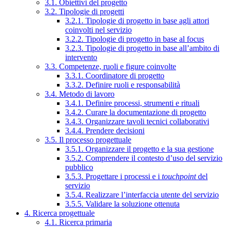
3.1. Obiettivi del progetto
3.2. Tipologie di progetti
3.2.1. Tipologie di progetto in base agli attori
coinvolti nel servizio
3.2.2. Tipologie di progetto in base al focus
3.2.3. Tipologie di progetto in base all’ambito di
intervento
3.3. Competenze, ruoli e figure coinvolte
3.3.1. Coordinatore di progetto
3.3.2. Definire ruoli e responsabilità
3.4. Metodo di lavoro
3.4.1. Definire processi, strumenti e rituali
3.4.2. Curare la documentazione di progetto
3.4.3. Organizzare tavoli tecnici collaborativi
3.4.4. Prendere decisioni
3.5. Il processo progettuale
3.5.1. Organizzare il progetto e la sua gestione
3.5.2. Comprendere il contesto d’uso del servizio
pubblico
3.5.3. Progettare i processi e i
touchpoint
del
servizio
3.5.4. Realizzare l’interfaccia utente del servizio
3.5.5. Validare la soluzione ottenuta
4. Ricerca progettuale
4.1. Ricerca primaria