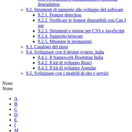
degradation
9.2. Strumenti di supporto allo sviluppo del software
9.2.1. Feature detection
9.2.2. Verificare le feature disponibili con Can I
use
9.2.3. Strumenti e risorse per CSS e JavaScript
9.2.4. Supporto browser
9.2.5. Misurare le prestazioni
9.3. Catalogo del riuso
9.4. Sviluppare con il design system .italia
9.4.1. Il framework Bootstrap Italia
9.4.2. Il kit di sviluppo React
9.4.3. Il kit di sviluppo Angular
9.5. Sviluppare con i modelli di sito e servizi
None
None
A
B
C
D
E
I
M