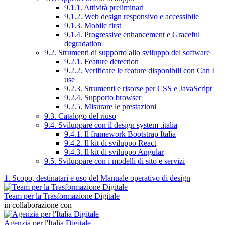
9.1.1. Attività preliminari
9.1.2. Web design responsivo e accessibile
9.1.3. Mobile first
9.1.4. Progressive enhancement e Graceful
degradation
9.2. Strumenti di supporto allo sviluppo del software
9.2.1. Feature detection
9.2.2. Verificare le feature disponibili con Can I
use
9.2.3. Strumenti e risorse per CSS e JavaScript
9.2.4. Supporto browser
9.2.5. Misurare le prestazioni
9.3. Catalogo del riuso
9.4. Sviluppare con il design system .italia
9.4.1. Il framework Bootstrap Italia
9.4.2. Il kit di sviluppo React
9.4.3. Il kit di sviluppo Angular
9.5. Sviluppare con i modelli di sito e servizi
1. Scopo, destinatari e uso del Manuale operativo di design
Team per la Trasformazione Digitale
in collaborazione con
Agenzia per l'Italia Digitale