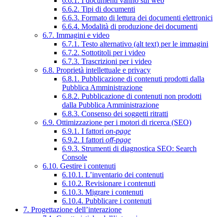
6.6.1. I documenti vanno sul web
6.6.2. Tipi di documenti
6.6.3. Formato di lettura dei documenti elettronici
6.6.4. Modalità di produzione dei documenti
6.7. Immagini e video
6.7.1. Testo alternativo (alt text) per le immagini
6.7.2. Sottotitoli per i video
6.7.3. Trascrizioni per i video
6.8. Proprietà intellettuale e privacy
6.8.1. Pubblicazione di contenuti prodotti dalla
Pubblica Amministrazione
6.8.2. Pubblicazione di contenuti non prodotti
dalla Pubblica Amministrazione
6.8.3. Consenso dei soggetti ritratti
6.9. Ottimizzazione per i motori di ricerca (SEO)
6.9.1. I fattori
on-page
6.9.2. I fattori
off-page
6.9.3. Strumenti di diagnostica SEO: Search
Console
6.10. Gestire i contenuti
6.10.1. L’inventario dei contenuti
6.10.2. Revisionare i contenuti
6.10.3. Migrare i contenuti
6.10.4. Pubblicare i contenuti
7. Progettazione dell’interazione