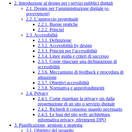
2. Introduzione al design per i servizi pubblici digitali
2.1. Design per l’amministrazione digitale (
e-
government
)
2.2. L’approccio progettuale
2.2.1. Buone pratiche
2.2.2. Principi
2.3. Accessibilità
2.3.1. Definizione
2.3.2. Accessibilità by design
2.3.3. Principi per l’accessibilità
2.3.4. Linee guida e criteri di successo
2.3.5. Come rilasciare una dichiarazione di
accessibilità
2.3.6. Meccanismo di feedback e procedura di
attuazione
2.3.7. Obiettivi accessibilità
2.3.8. Normativa e approfondimenti
2.4. Privacy
2.4.1. Come rispettare la privacy sin dalla
progettazione di un sito o servizio digitale
2.4.2. Richiedi il consenso quando necessario
2.4.3. Le basi del sito web: architettura,
informativa privacy, riferimenti DPO
3. Pianificazione, gestione e strategia
3.1. Obiettivi del progetto