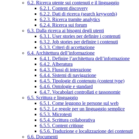
6.2. Ricerca utente sui contenuti e il linguaggio
6.2.1. Content discovery
6.2.2. Dati di ricerca (search keywords)
6.2.3. Ricerca tramite analytics
6.2.4. Ricerca sui forum
6.3. Dalla ricerca ai bisogni degli utenti
6.3.1. User stories per definire i contenuti
6.3.2. Job stories per definire i contenuti
6.3.3. Criteri di accettazione
6.4. Architettura dell’informazione
6.4.1. Definire l’architettura dell’informazione
6.4.2. Alberatura
6.4.3. Flussi di interazione
6.4.4. Sistemi di navigazione
6.4.5. Tipologie di contenuto (content type)
6.4.6. Ontologie e standard
6.4.7. Vocabolari controllati e tassonomie
6.5. Scrittura e linguaggio
6.5.1. Come leggono le persone sul web
6.5.2. Le regole per un linguaggio semplice
6.5.3. Microtesti
6.5.4. Scrittura collaborativa
6.5.5. Content critique
6.5.6. Traduzione e localizzazione dei contenuti
6.6. Documenti