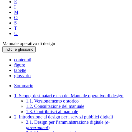
E
I
M
O
S
T
U
Manuale operativo di design
indici e glossario
contenuti
figure
tabelle
glossario
Sommario
1. Scopo, destinatari e uso del Manuale operativo di design
1.1. Versionamento e storico
1.2. Consultazione del manuale
1.3. Contribuisci al manuale
2. Introduzione al design per i servizi pubblici digitali
2.1. Design per l’amministrazione digitale (
e-
government
)