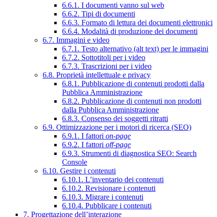
6.6.1. I documenti vanno sul web
6.6.2. Tipi di documenti
6.6.3. Formato di lettura dei documenti elettronici
6.6.4. Modalità di produzione dei documenti
6.7. Immagini e video
6.7.1. Testo alternativo (alt text) per le immagini
6.7.2. Sottotitoli per i video
6.7.3. Trascrizioni per i video
6.8. Proprietà intellettuale e privacy
6.8.1. Pubblicazione di contenuti prodotti dalla
Pubblica Amministrazione
6.8.2. Pubblicazione di contenuti non prodotti
dalla Pubblica Amministrazione
6.8.3. Consenso dei soggetti ritratti
6.9. Ottimizzazione per i motori di ricerca (SEO)
6.9.1. I fattori
on-page
6.9.2. I fattori
off-page
6.9.3. Strumenti di diagnostica SEO: Search
Console
6.10. Gestire i contenuti
6.10.1. L’inventario dei contenuti
6.10.2. Revisionare i contenuti
6.10.3. Migrare i contenuti
6.10.4. Pubblicare i contenuti
7. Progettazione dell’interazione