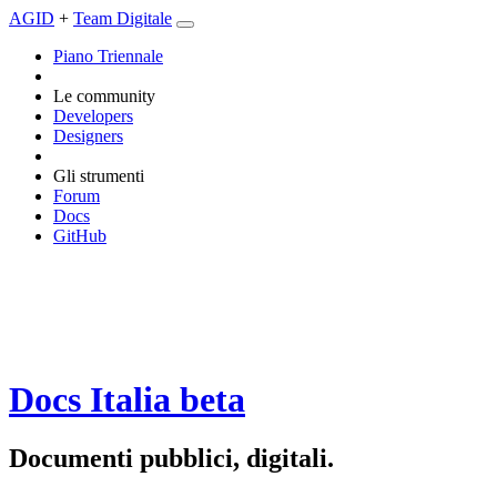
AGID
+
Team Digitale
Piano Triennale
Le community
Developers
Designers
Gli strumenti
Forum
Docs
GitHub
Docs Italia
beta
Documenti pubblici, digitali.