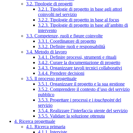
3.2. Tipologie di progetti
3.2.1. Tipologie di progetto in base agli attori
coinvolti nel servizio
3.2.2. Tipologie di progetto in base al focus
3.2.3. Tipologie di progetto in base all’ambito di
intervento
3.3. Competenze, ruoli e figure coinvolte
3.3.1. Coordinatore di progetto
3.3.2. Definire ruoli e responsabilità
3.4. Metodo di lavoro
3.4.1. Definire processi, strumenti e rituali
3.4.2. Curare la documentazione di progetto
3.4.3. Organizzare tavoli tecnici collaborativi
3.4.4. Prendere decisioni
3.5. Il processo progettuale
3.5.1. Organizzare il progetto e la sua gestione
3.5.2. Comprendere il contesto d’uso del servizio
pubblico
3.5.3. Progettare i processi e i
touchpoint
del
servizio
3.5.4. Realizzare l’interfaccia utente del servizio
3.5.5. Validare la soluzione ottenuta
4. Ricerca progettuale
4.1. Ricerca primaria
4.1.1. Interviste