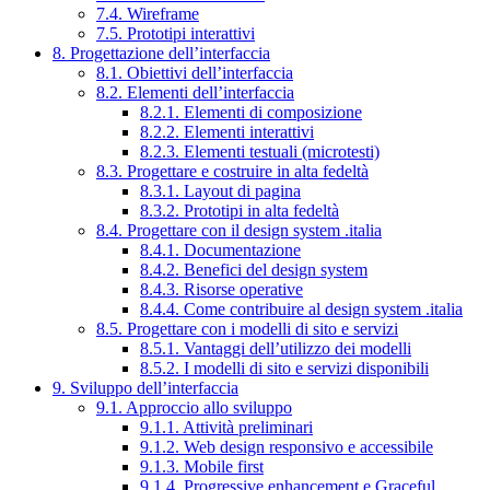
7.4. Wireframe
7.5. Prototipi interattivi
8. Progettazione dell’interfaccia
8.1. Obiettivi dell’interfaccia
8.2. Elementi dell’interfaccia
8.2.1. Elementi di composizione
8.2.2. Elementi interattivi
8.2.3. Elementi testuali (microtesti)
8.3. Progettare e costruire in alta fedeltà
8.3.1. Layout di pagina
8.3.2. Prototipi in alta fedeltà
8.4. Progettare con il design system .italia
8.4.1. Documentazione
8.4.2. Benefici del design system
8.4.3. Risorse operative
8.4.4. Come contribuire al design system .italia
8.5. Progettare con i modelli di sito e servizi
8.5.1. Vantaggi dell’utilizzo dei modelli
8.5.2. I modelli di sito e servizi disponibili
9. Sviluppo dell’interfaccia
9.1. Approccio allo sviluppo
9.1.1. Attività preliminari
9.1.2. Web design responsivo e accessibile
9.1.3. Mobile first
9.1.4. Progressive enhancement e Graceful