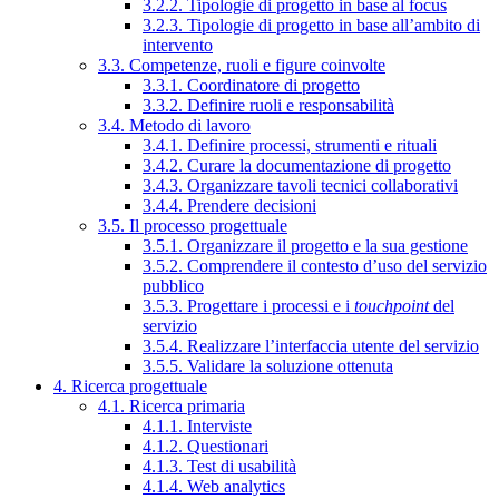
3.2.2. Tipologie di progetto in base al focus
3.2.3. Tipologie di progetto in base all’ambito di
intervento
3.3. Competenze, ruoli e figure coinvolte
3.3.1. Coordinatore di progetto
3.3.2. Definire ruoli e responsabilità
3.4. Metodo di lavoro
3.4.1. Definire processi, strumenti e rituali
3.4.2. Curare la documentazione di progetto
3.4.3. Organizzare tavoli tecnici collaborativi
3.4.4. Prendere decisioni
3.5. Il processo progettuale
3.5.1. Organizzare il progetto e la sua gestione
3.5.2. Comprendere il contesto d’uso del servizio
pubblico
3.5.3. Progettare i processi e i
touchpoint
del
servizio
3.5.4. Realizzare l’interfaccia utente del servizio
3.5.5. Validare la soluzione ottenuta
4. Ricerca progettuale
4.1. Ricerca primaria
4.1.1. Interviste
4.1.2. Questionari
4.1.3. Test di usabilità
4.1.4. Web analytics