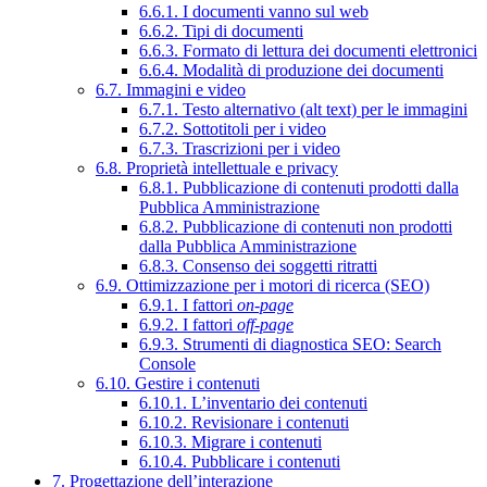
6.6.1. I documenti vanno sul web
6.6.2. Tipi di documenti
6.6.3. Formato di lettura dei documenti elettronici
6.6.4. Modalità di produzione dei documenti
6.7. Immagini e video
6.7.1. Testo alternativo (alt text) per le immagini
6.7.2. Sottotitoli per i video
6.7.3. Trascrizioni per i video
6.8. Proprietà intellettuale e privacy
6.8.1. Pubblicazione di contenuti prodotti dalla
Pubblica Amministrazione
6.8.2. Pubblicazione di contenuti non prodotti
dalla Pubblica Amministrazione
6.8.3. Consenso dei soggetti ritratti
6.9. Ottimizzazione per i motori di ricerca (SEO)
6.9.1. I fattori
on-page
6.9.2. I fattori
off-page
6.9.3. Strumenti di diagnostica SEO: Search
Console
6.10. Gestire i contenuti
6.10.1. L’inventario dei contenuti
6.10.2. Revisionare i contenuti
6.10.3. Migrare i contenuti
6.10.4. Pubblicare i contenuti
7. Progettazione dell’interazione