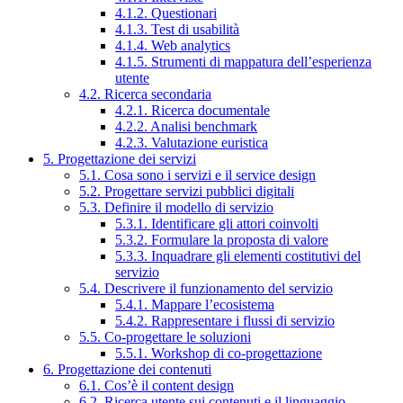
4.1.2. Questionari
4.1.3. Test di usabilità
4.1.4. Web analytics
4.1.5. Strumenti di mappatura dell’esperienza
utente
4.2. Ricerca secondaria
4.2.1. Ricerca documentale
4.2.2. Analisi benchmark
4.2.3. Valutazione euristica
5. Progettazione dei servizi
5.1. Cosa sono i servizi e il service design
5.2. Progettare servizi pubblici digitali
5.3. Definire il modello di servizio
5.3.1. Identificare gli attori coinvolti
5.3.2. Formulare la proposta di valore
5.3.3. Inquadrare gli elementi costitutivi del
servizio
5.4. Descrivere il funzionamento del servizio
5.4.1. Mappare l’ecosistema
5.4.2. Rappresentare i flussi di servizio
5.5. Co-progettare le soluzioni
5.5.1. Workshop di co-progettazione
6. Progettazione dei contenuti
6.1. Cos’è il content design
6.2. Ricerca utente sui contenuti e il linguaggio