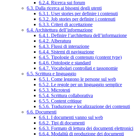
6.2.4. Ricerca sui forum
6.3. Dalla ricerca ai bisogni degli utenti
6.3.1. User stories per definire i contenuti
6.3.2. Job stories per definire i contenuti
6.3.3. Criteri di accettazione
6.4. Architettura dell’informazione
6.4.1. Definire l’architettura dell’informazione
6.4.2. Alberatura
6.4.3. Flussi di interazione
6.4.4. Sistemi di navigazione
6.4.5. Tipologie di contenuto (content type)
6.4.6. Ontologie e standard
6.4.7. Vocabolari controllati e tassonomie
6.5. Scrittura e linguaggio
6.5.1. Come leggono le persone sul web
6.5.2. Le regole per un linguaggio semplice
6.5.3. Microtesti
6.5.4. Scrittura collaborativa
6.5.5. Content critique
6.5.6. Traduzione e localizzazione dei contenuti
6.6. Documenti
6.6.1. I documenti vanno sul web
6.6.2. Tipi di documenti
6.6.3. Formato di lettura dei documenti elettronici
6.6.4. Modalità di produzione dei documenti