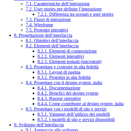
7.1. Caratteristiche dell’interazione
7.2. User stories per definire l’interazione
7.2.1. Differenza tra scenari e user stories
7.3. Flussi di interazione
7.4. Wireframe
7.5. Prototipi interattivi
8. Progettazione dell’interfaccia
8.1. Obiettivi dell’interfaccia
8.2. Elementi dell’interfaccia
8.2.1. Elementi di composizione
8.2.2. Elementi interattivi
8.2.3. Elementi testuali (microtesti)
8.3. Progettare e costruire in alta fedeltà
8.3.1. Layout di pagina
8.3.2. Prototipi in alta fedeltà
8.4. Progettare con il design system .italia
8.4.1. Documentazione
8.4.2. Benefici del design system
8.4.3. Risorse operative
8.4.4. Come contribuire al design system .italia
8.5. Progettare con i modelli di sito e servizi
8.5.1. Vantaggi dell’utilizzo dei modelli
8.5.2. I modelli di sito e servizi disponibili
9. Sviluppo dell’interfaccia
9.1. Approccio allo sviluppo