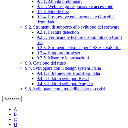
9.1.1. Attività preliminari
9.1.2. Web design responsivo e accessibile
9.1.3. Mobile first
9.1.4. Progressive enhancement e Graceful
degradation
9.2. Strumenti di supporto allo sviluppo del software
9.2.1. Feature detection
9.2.2. Verificare le feature disponibili con Can I
use
9.2.3. Strumenti e risorse per CSS e JavaScript
9.2.4. Supporto browser
9.2.5. Misurare le prestazioni
9.3. Catalogo del riuso
9.4. Sviluppare con il design system .italia
9.4.1. Il framework Bootstrap Italia
9.4.2. Il kit di sviluppo React
9.4.3. Il kit di sviluppo Angular
9.5. Sviluppare con i modelli di sito e servizi
glossario
A
B
C
D