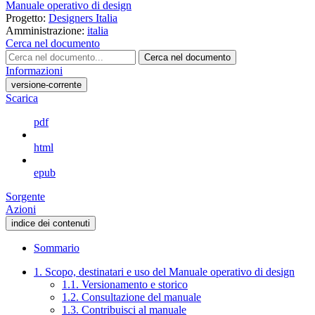
Manuale operativo di design
Progetto:
Designers Italia
Amministrazione:
italia
Cerca nel documento
Cerca nel documento
Informazioni
versione-corrente
Scarica
pdf
html
epub
Sorgente
Azioni
indice dei contenuti
Sommario
1. Scopo, destinatari e uso del Manuale operativo di design
1.1. Versionamento e storico
1.2. Consultazione del manuale
1.3. Contribuisci al manuale