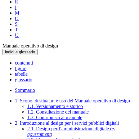
E
I
M
O
S
T
U
Manuale operativo di design
indici e glossario
contenuti
figure
tabelle
glossario
Sommario
1. Scopo, destinatari e uso del Manuale operativo di design
1.1. Versionamento e storico
1.2. Consultazione del manuale
1.3. Contribuisci al manuale
2. Introduzione al design per i servizi pubblici digitali
2.1. Design per l’amministrazione digitale (
e-
government
)