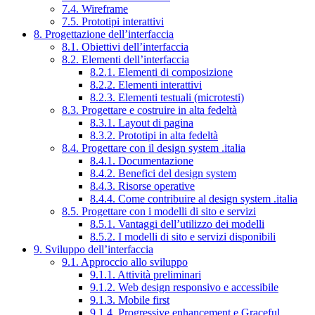
7.4. Wireframe
7.5. Prototipi interattivi
8. Progettazione dell’interfaccia
8.1. Obiettivi dell’interfaccia
8.2. Elementi dell’interfaccia
8.2.1. Elementi di composizione
8.2.2. Elementi interattivi
8.2.3. Elementi testuali (microtesti)
8.3. Progettare e costruire in alta fedeltà
8.3.1. Layout di pagina
8.3.2. Prototipi in alta fedeltà
8.4. Progettare con il design system .italia
8.4.1. Documentazione
8.4.2. Benefici del design system
8.4.3. Risorse operative
8.4.4. Come contribuire al design system .italia
8.5. Progettare con i modelli di sito e servizi
8.5.1. Vantaggi dell’utilizzo dei modelli
8.5.2. I modelli di sito e servizi disponibili
9. Sviluppo dell’interfaccia
9.1. Approccio allo sviluppo
9.1.1. Attività preliminari
9.1.2. Web design responsivo e accessibile
9.1.3. Mobile first
9.1.4. Progressive enhancement e Graceful