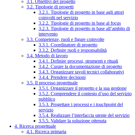
3.1. Obiettivi del progetto
3.2. Tipologie di progetti
3.2.1. Tipologie di progetto in base agli attori
coinvolti nel servizio
3.2.2. Tipologie di progetto in base al focus
3.2.3. Tipologie di progetto in base all’ambito di
intervento
3.3. Competenze, ruoli e figure coinvolte
3.3.1. Coordinatore di progetto
3.3.2. Definire ruoli e responsabilità
3.4. Metodo di lavoro
3.4.1. Definire processi, strumenti e rituali
3.4.2. Curare la documentazione di progetto
3.4.3. Organizzare tavoli tecnici collaborativi
3.4.4. Prendere decisioni
3.5. Il processo progettuale
3.5.1. Organizzare il progetto e la sua gestione
3.5.2. Comprendere il contesto d’uso del servizio
pubblico
3.5.3. Progettare i processi e i
touchpoint
del
servizio
3.5.4. Realizzare l’interfaccia utente del servizio
3.5.5. Validare la soluzione ottenuta
4. Ricerca progettuale
4.1. Ricerca primaria