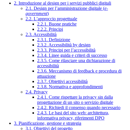
2. Introduzione al design per i servizi pubblici digitali
2.1. Design per l’amministrazione digitale (
e-
government
)
2.2. L’approccio progettuale
2.2.1. Buone pratiche
2.2.2. Principi
2.3. Accessibilità
2.3.1. Definizione
2.3.2. Accessibilità by design
2.3.3. Principi per l’accessibilità
2.3.4. Linee guida e criteri di successo
2.3.5. Come rilasciare una dichiarazione di
accessibilità
2.3.6. Meccanismo di feedback e procedura di
attuazione
2.3.7. Obiettivi accessibilità
2.3.8. Normativa e approfondimenti
2.4. Privacy
2.4.1. Come rispettare la privacy sin dalla
progettazione di un sito o servizio digitale
2.4.2. Richiedi il consenso quando necessario
2.4.3. Le basi del sito web: architettura,
informativa privacy, riferimenti DPO
3. Pianificazione, gestione e strategia
3.1. Obiettivi del progetto