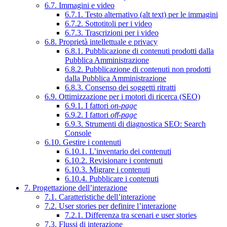
6.7. Immagini e video
6.7.1. Testo alternativo (alt text) per le immagini
6.7.2. Sottotitoli per i video
6.7.3. Trascrizioni per i video
6.8. Proprietà intellettuale e privacy
6.8.1. Pubblicazione di contenuti prodotti dalla
Pubblica Amministrazione
6.8.2. Pubblicazione di contenuti non prodotti
dalla Pubblica Amministrazione
6.8.3. Consenso dei soggetti ritratti
6.9. Ottimizzazione per i motori di ricerca (SEO)
6.9.1. I fattori
on-page
6.9.2. I fattori
off-page
6.9.3. Strumenti di diagnostica SEO: Search
Console
6.10. Gestire i contenuti
6.10.1. L’inventario dei contenuti
6.10.2. Revisionare i contenuti
6.10.3. Migrare i contenuti
6.10.4. Pubblicare i contenuti
7. Progettazione dell’interazione
7.1. Caratteristiche dell’interazione
7.2. User stories per definire l’interazione
7.2.1. Differenza tra scenari e user stories
7.3. Flussi di interazione