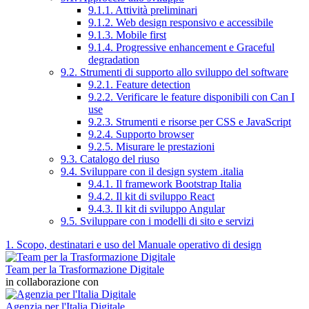
9.1.1. Attività preliminari
9.1.2. Web design responsivo e accessibile
9.1.3. Mobile first
9.1.4. Progressive enhancement e Graceful
degradation
9.2. Strumenti di supporto allo sviluppo del software
9.2.1. Feature detection
9.2.2. Verificare le feature disponibili con Can I
use
9.2.3. Strumenti e risorse per CSS e JavaScript
9.2.4. Supporto browser
9.2.5. Misurare le prestazioni
9.3. Catalogo del riuso
9.4. Sviluppare con il design system .italia
9.4.1. Il framework Bootstrap Italia
9.4.2. Il kit di sviluppo React
9.4.3. Il kit di sviluppo Angular
9.5. Sviluppare con i modelli di sito e servizi
1. Scopo, destinatari e uso del Manuale operativo di design
Team per la Trasformazione Digitale
in collaborazione con
Agenzia per l'Italia Digitale