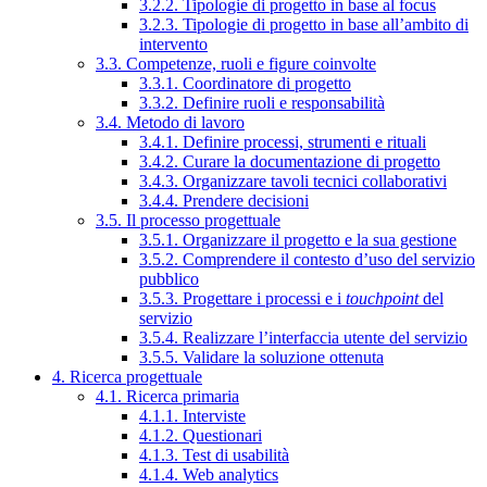
3.2.2. Tipologie di progetto in base al focus
3.2.3. Tipologie di progetto in base all’ambito di
intervento
3.3. Competenze, ruoli e figure coinvolte
3.3.1. Coordinatore di progetto
3.3.2. Definire ruoli e responsabilità
3.4. Metodo di lavoro
3.4.1. Definire processi, strumenti e rituali
3.4.2. Curare la documentazione di progetto
3.4.3. Organizzare tavoli tecnici collaborativi
3.4.4. Prendere decisioni
3.5. Il processo progettuale
3.5.1. Organizzare il progetto e la sua gestione
3.5.2. Comprendere il contesto d’uso del servizio
pubblico
3.5.3. Progettare i processi e i
touchpoint
del
servizio
3.5.4. Realizzare l’interfaccia utente del servizio
3.5.5. Validare la soluzione ottenuta
4. Ricerca progettuale
4.1. Ricerca primaria
4.1.1. Interviste
4.1.2. Questionari
4.1.3. Test di usabilità
4.1.4. Web analytics