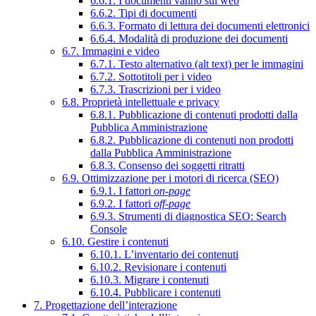
6.6.1. I documenti vanno sul web
6.6.2. Tipi di documenti
6.6.3. Formato di lettura dei documenti elettronici
6.6.4. Modalità di produzione dei documenti
6.7. Immagini e video
6.7.1. Testo alternativo (alt text) per le immagini
6.7.2. Sottotitoli per i video
6.7.3. Trascrizioni per i video
6.8. Proprietà intellettuale e privacy
6.8.1. Pubblicazione di contenuti prodotti dalla
Pubblica Amministrazione
6.8.2. Pubblicazione di contenuti non prodotti
dalla Pubblica Amministrazione
6.8.3. Consenso dei soggetti ritratti
6.9. Ottimizzazione per i motori di ricerca (SEO)
6.9.1. I fattori
on-page
6.9.2. I fattori
off-page
6.9.3. Strumenti di diagnostica SEO: Search
Console
6.10. Gestire i contenuti
6.10.1. L’inventario dei contenuti
6.10.2. Revisionare i contenuti
6.10.3. Migrare i contenuti
6.10.4. Pubblicare i contenuti
7. Progettazione dell’interazione