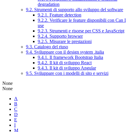
degradation
9.2. Strumenti di supporto allo sviluppo del software
9.2.1. Feature detection
9.2.2. Verificare le feature disponibili con Can I
use
9.2.3. Strumenti e risorse per CSS e JavaScript
9.2.4. Supporto browser
9.2.5. Misurare le prestazioni
9.3. Catalogo del riuso
9.4. Sviluppare con il design system .italia
9.4.1. Il framework Bootstrap Italia
9.4.2. Il kit di sviluppo React
9.4.3. Il kit di sviluppo Angular
9.5. Sviluppare con i modelli di sito e servizi
None
None
A
B
C
D
E
I
M