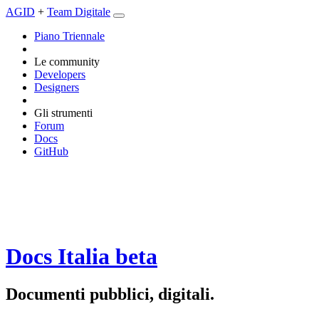
AGID
+
Team Digitale
Piano Triennale
Le community
Developers
Designers
Gli strumenti
Forum
Docs
GitHub
Docs Italia
beta
Documenti pubblici, digitali.