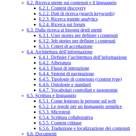
6.2. Ricerca utente sui contenuti e il linguaggio
6.2.1. Content discovery
6.2.2. Dati di ricerca (search keywords)
6.2.3. Ricerca tramite analytics
6.2.4. Ricerca sui forum
6.3. Dalla ricerca ai bisogni degli utenti
6.3.1. User stories per definire i contenuti
6.3.2. Job stories per definire i contenuti
6.3.3. Criteri di accettazione
6.4. Architettura dell’informazione
6.4.1. Definire l’architettura dell’informazione
6.4.2. Alberatura
6.4.3. Flussi di interazione
6.4.4. Sistemi di navigazione
6.4.5. Tipologie di contenuto (content type)
6.4.6. Ontologie e standard
6.4.7. Vocabolari controllati e tassonomie
6.5. Scrittura e linguaggio
6.5.1. Come leggono le persone sul web
6.5.2. Le regole per un linguaggio semplice
6.5.3. Microtesti
6.5.4. Scrittura collaborativa
6.5.5. Content critique
6.5.6. Traduzione e localizzazione dei contenuti
6.6. Documenti