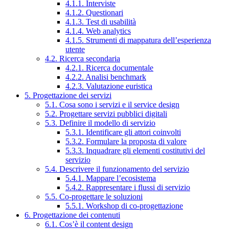
4.1.1. Interviste
4.1.2. Questionari
4.1.3. Test di usabilità
4.1.4. Web analytics
4.1.5. Strumenti di mappatura dell’esperienza
utente
4.2. Ricerca secondaria
4.2.1. Ricerca documentale
4.2.2. Analisi benchmark
4.2.3. Valutazione euristica
5. Progettazione dei servizi
5.1. Cosa sono i servizi e il service design
5.2. Progettare servizi pubblici digitali
5.3. Definire il modello di servizio
5.3.1. Identificare gli attori coinvolti
5.3.2. Formulare la proposta di valore
5.3.3. Inquadrare gli elementi costitutivi del
servizio
5.4. Descrivere il funzionamento del servizio
5.4.1. Mappare l’ecosistema
5.4.2. Rappresentare i flussi di servizio
5.5. Co-progettare le soluzioni
5.5.1. Workshop di co-progettazione
6. Progettazione dei contenuti
6.1. Cos’è il content design