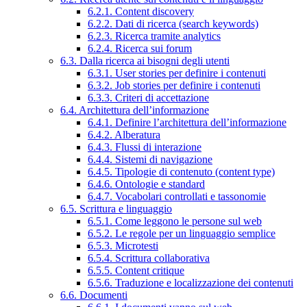
6.2.1. Content discovery
6.2.2. Dati di ricerca (search keywords)
6.2.3. Ricerca tramite analytics
6.2.4. Ricerca sui forum
6.3. Dalla ricerca ai bisogni degli utenti
6.3.1. User stories per definire i contenuti
6.3.2. Job stories per definire i contenuti
6.3.3. Criteri di accettazione
6.4. Architettura dell’informazione
6.4.1. Definire l’architettura dell’informazione
6.4.2. Alberatura
6.4.3. Flussi di interazione
6.4.4. Sistemi di navigazione
6.4.5. Tipologie di contenuto (content type)
6.4.6. Ontologie e standard
6.4.7. Vocabolari controllati e tassonomie
6.5. Scrittura e linguaggio
6.5.1. Come leggono le persone sul web
6.5.2. Le regole per un linguaggio semplice
6.5.3. Microtesti
6.5.4. Scrittura collaborativa
6.5.5. Content critique
6.5.6. Traduzione e localizzazione dei contenuti
6.6. Documenti