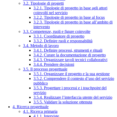
3.2. Tipologie di progetti
3.2.1. Tipologie di progetto in base agli attori
coinvolti nel servizio
3.2.2. Tipologie di progetto in base al focus
3.2.3. Tipologie di progetto in base all’ambito di
intervento
3.3. Competenze, ruoli e figure coinvolte
3.3.1. Coordinatore di progetto
3.3.2. Definire ruoli e responsabilità
3.4. Metodo di lavoro
3.4.1. Definire processi, strumenti e rituali
3.4.2. Curare la documentazione di progetto
3.4.3. Organizzare tavoli tecnici collaborativi
3.4.4. Prendere decisioni
3.5. Il processo progettuale
3.5.1. Organizzare il progetto e la sua gestione
3.5.2. Comprendere il contesto d’uso del servizio
pubblico
3.5.3. Progettare i processi e i
touchpoint
del
servizio
3.5.4. Realizzare l’interfaccia utente del servizio
3.5.5. Validare la soluzione ottenuta
4. Ricerca progettuale
4.1. Ricerca primaria
4.1.1. Interviste