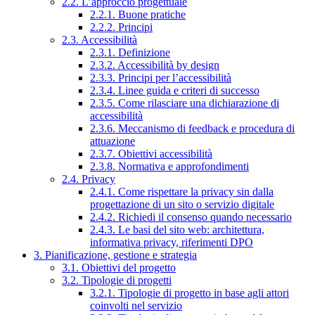
2.2. L’approccio progettuale
2.2.1. Buone pratiche
2.2.2. Principi
2.3. Accessibilità
2.3.1. Definizione
2.3.2. Accessibilità by design
2.3.3. Principi per l’accessibilità
2.3.4. Linee guida e criteri di successo
2.3.5. Come rilasciare una dichiarazione di
accessibilità
2.3.6. Meccanismo di feedback e procedura di
attuazione
2.3.7. Obiettivi accessibilità
2.3.8. Normativa e approfondimenti
2.4. Privacy
2.4.1. Come rispettare la privacy sin dalla
progettazione di un sito o servizio digitale
2.4.2. Richiedi il consenso quando necessario
2.4.3. Le basi del sito web: architettura,
informativa privacy, riferimenti DPO
3. Pianificazione, gestione e strategia
3.1. Obiettivi del progetto
3.2. Tipologie di progetti
3.2.1. Tipologie di progetto in base agli attori
coinvolti nel servizio