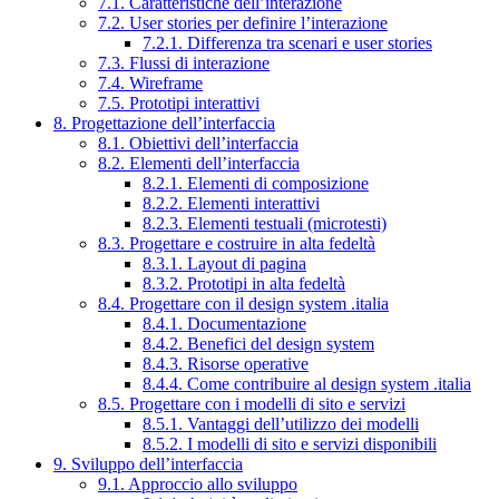
7.1. Caratteristiche dell’interazione
7.2. User stories per definire l’interazione
7.2.1. Differenza tra scenari e user stories
7.3. Flussi di interazione
7.4. Wireframe
7.5. Prototipi interattivi
8. Progettazione dell’interfaccia
8.1. Obiettivi dell’interfaccia
8.2. Elementi dell’interfaccia
8.2.1. Elementi di composizione
8.2.2. Elementi interattivi
8.2.3. Elementi testuali (microtesti)
8.3. Progettare e costruire in alta fedeltà
8.3.1. Layout di pagina
8.3.2. Prototipi in alta fedeltà
8.4. Progettare con il design system .italia
8.4.1. Documentazione
8.4.2. Benefici del design system
8.4.3. Risorse operative
8.4.4. Come contribuire al design system .italia
8.5. Progettare con i modelli di sito e servizi
8.5.1. Vantaggi dell’utilizzo dei modelli
8.5.2. I modelli di sito e servizi disponibili
9. Sviluppo dell’interfaccia
9.1. Approccio allo sviluppo