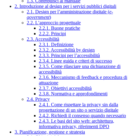
1.3. Contribuisci al manuale
2. Introduzione al design per i servizi pubblici digitali
2.1. Design per l’amministrazione digitale (
e-
government
)
2.2. L’approccio progettuale
2.2.1. Buone pratiche
2.2.2. Principi
2.3. Accessibilità
2.3.1. Definizione
2.3.2. Accessibilità by design
2.3.3. Principi per l’accessibilità
2.3.4. Linee guida e criteri di successo
2.3.5. Come rilasciare una dichiarazione di
accessibilità
2.3.6. Meccanismo di feedback e procedura di
attuazione
2.3.7. Obiettivi accessibilità
2.3.8. Normativa e approfondimenti
2.4. Privacy
2.4.1. Come rispettare la privacy sin dalla
progettazione di un sito o servizio digitale
2.4.2. Richiedi il consenso quando necessario
2.4.3. Le basi del sito web: architettura,
informativa privacy, riferimenti DPO
3. Pianificazione, gestione e strategia