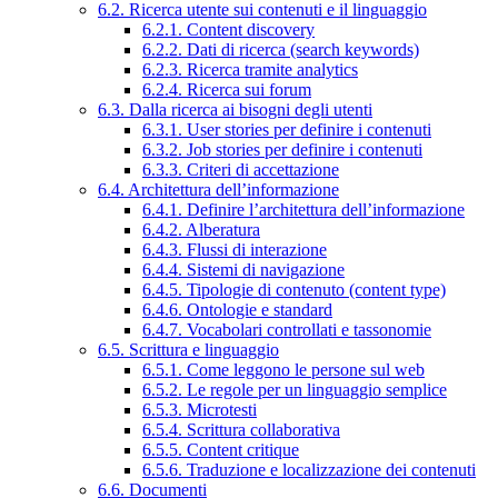
6.2. Ricerca utente sui contenuti e il linguaggio
6.2.1. Content discovery
6.2.2. Dati di ricerca (search keywords)
6.2.3. Ricerca tramite analytics
6.2.4. Ricerca sui forum
6.3. Dalla ricerca ai bisogni degli utenti
6.3.1. User stories per definire i contenuti
6.3.2. Job stories per definire i contenuti
6.3.3. Criteri di accettazione
6.4. Architettura dell’informazione
6.4.1. Definire l’architettura dell’informazione
6.4.2. Alberatura
6.4.3. Flussi di interazione
6.4.4. Sistemi di navigazione
6.4.5. Tipologie di contenuto (content type)
6.4.6. Ontologie e standard
6.4.7. Vocabolari controllati e tassonomie
6.5. Scrittura e linguaggio
6.5.1. Come leggono le persone sul web
6.5.2. Le regole per un linguaggio semplice
6.5.3. Microtesti
6.5.4. Scrittura collaborativa
6.5.5. Content critique
6.5.6. Traduzione e localizzazione dei contenuti
6.6. Documenti