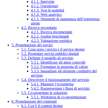
4.1.1. Interviste
4.1.2. Questionari
4.1.3. Test di usabilità
4.1.4. Web analytics
4.1.5. Strumenti di mappatura dell’esperienza
utente
4.2. Ricerca secondaria
4.2.1. Ricerca documentale
4.2.2. Analisi benchmark
4.2.3. Valutazione euristica
5. Progettazione dei servizi
5.1. Cosa sono i servizi e il service design
5.2. Progettare servizi pubblici digitali
5.3. Definire il modello di servizio
5.3.1. Identificare gli attori coinvolti
5.3.2. Formulare la proposta di valore
5.3.3. Inquadrare gli elementi costitutivi del
servizio
5.4. Descrivere il funzionamento del servizio
5.4.1. Mappare l’ecosistema
5.4.2. Rappresentare i flussi di servizio
5.5. Co-progettare le soluzioni
5.5.1. Workshop di co-progettazione
6. Progettazione dei contenuti
6.1. Cos’è il content design