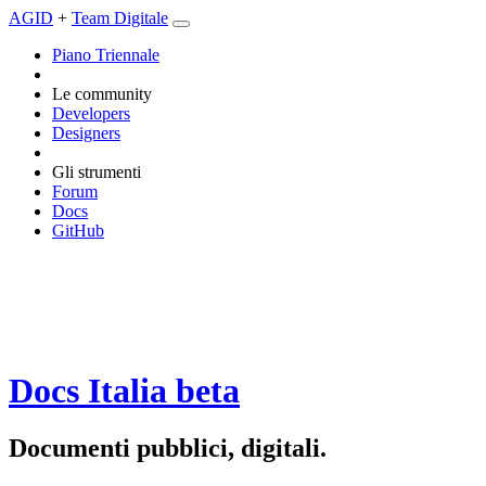
AGID
+
Team Digitale
Piano Triennale
Le community
Developers
Designers
Gli strumenti
Forum
Docs
GitHub
Docs Italia
beta
Documenti pubblici, digitali.