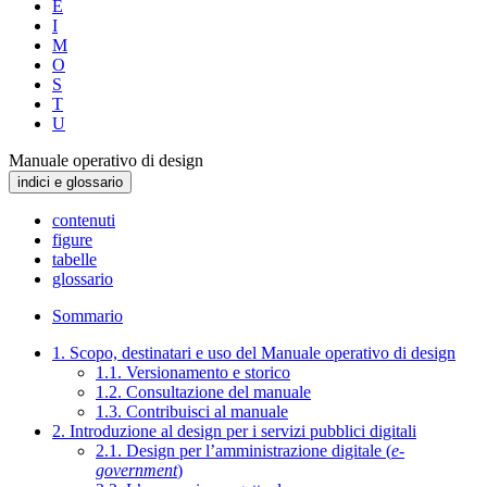
E
I
M
O
S
T
U
Manuale operativo di design
indici e glossario
contenuti
figure
tabelle
glossario
Sommario
1. Scopo, destinatari e uso del Manuale operativo di design
1.1. Versionamento e storico
1.2. Consultazione del manuale
1.3. Contribuisci al manuale
2. Introduzione al design per i servizi pubblici digitali
2.1. Design per l’amministrazione digitale (
e-
government
)