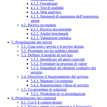
4.1.2. Questionari
4.1.3. Test di usabilità
4.1.4. Web analytics
4.1.5. Strumenti di mappatura dell’esperienza
utente
4.2. Ricerca secondaria
4.2.1. Ricerca documentale
4.2.2. Analisi benchmark
4.2.3. Valutazione euristica
5. Progettazione dei servizi
5.1. Cosa sono i servizi e il service design
5.2. Progettare servizi pubblici digitali
5.3. Definire il modello di servizio
5.3.1. Identificare gli attori coinvolti
5.3.2. Formulare la proposta di valore
5.3.3. Inquadrare gli elementi costitutivi del
servizio
5.4. Descrivere il funzionamento del servizio
5.4.1. Mappare l’ecosistema
5.4.2. Rappresentare i flussi di servizio
5.5. Co-progettare le soluzioni
5.5.1. Workshop di co-progettazione
6. Progettazione dei contenuti
6.1. Cos’è il content design
6.2. Ricerca utente sui contenuti e il linguaggio