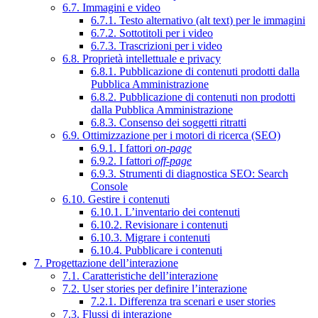
6.7. Immagini e video
6.7.1. Testo alternativo (alt text) per le immagini
6.7.2. Sottotitoli per i video
6.7.3. Trascrizioni per i video
6.8. Proprietà intellettuale e privacy
6.8.1. Pubblicazione di contenuti prodotti dalla
Pubblica Amministrazione
6.8.2. Pubblicazione di contenuti non prodotti
dalla Pubblica Amministrazione
6.8.3. Consenso dei soggetti ritratti
6.9. Ottimizzazione per i motori di ricerca (SEO)
6.9.1. I fattori
on-page
6.9.2. I fattori
off-page
6.9.3. Strumenti di diagnostica SEO: Search
Console
6.10. Gestire i contenuti
6.10.1. L’inventario dei contenuti
6.10.2. Revisionare i contenuti
6.10.3. Migrare i contenuti
6.10.4. Pubblicare i contenuti
7. Progettazione dell’interazione
7.1. Caratteristiche dell’interazione
7.2. User stories per definire l’interazione
7.2.1. Differenza tra scenari e user stories
7.3. Flussi di interazione