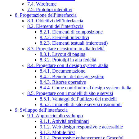
7.4. Wireframe
7.5. Prototipi interattivi
8. Progettazione dell’interfaccia
8.1. Obiettivi dell’interfaccia
8.2. Elementi dell’interfaccia
8.2.1. Elementi di composizione
8.2.2. Elementi interattivi
8.2.3. Elementi testuali (microtesti)
8.3. Progettare e costruire in alta fedeltà
8.3.1. Layout di pagina
8.3.2. Prototipi in alta fedeltà
8.4. Progettare con il design system .italia
8.4.1. Documentazione
8.4.2. Benefici del design system
8.4.3. Risorse operative
8.4.4. Come contribuire al design system .italia
8.5. Progettare con i modelli di sito e servizi
8.5.1. Vantaggi dell’utilizzo dei modelli
8.5.2. I modelli di sito e servizi disponibili
9. Sviluppo dell’interfaccia
9.1. Approccio allo sviluppo
9.1.1. Attività preliminari
9.1.2. Web design responsivo e accessibile
9.1.3. Mobile first
9.1.4. Progressive enhancement e Graceful