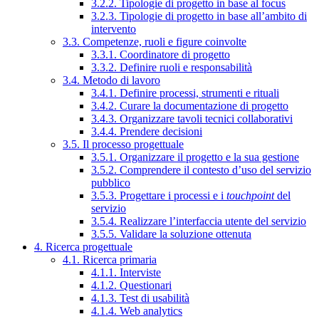
3.2.2. Tipologie di progetto in base al focus
3.2.3. Tipologie di progetto in base all’ambito di
intervento
3.3. Competenze, ruoli e figure coinvolte
3.3.1. Coordinatore di progetto
3.3.2. Definire ruoli e responsabilità
3.4. Metodo di lavoro
3.4.1. Definire processi, strumenti e rituali
3.4.2. Curare la documentazione di progetto
3.4.3. Organizzare tavoli tecnici collaborativi
3.4.4. Prendere decisioni
3.5. Il processo progettuale
3.5.1. Organizzare il progetto e la sua gestione
3.5.2. Comprendere il contesto d’uso del servizio
pubblico
3.5.3. Progettare i processi e i
touchpoint
del
servizio
3.5.4. Realizzare l’interfaccia utente del servizio
3.5.5. Validare la soluzione ottenuta
4. Ricerca progettuale
4.1. Ricerca primaria
4.1.1. Interviste
4.1.2. Questionari
4.1.3. Test di usabilità
4.1.4. Web analytics