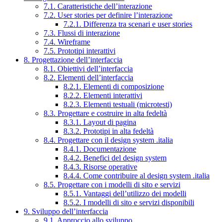
7.1. Caratteristiche dell’interazione
7.2. User stories per definire l’interazione
7.2.1. Differenza tra scenari e user stories
7.3. Flussi di interazione
7.4. Wireframe
7.5. Prototipi interattivi
8. Progettazione dell’interfaccia
8.1. Obiettivi dell’interfaccia
8.2. Elementi dell’interfaccia
8.2.1. Elementi di composizione
8.2.2. Elementi interattivi
8.2.3. Elementi testuali (microtesti)
8.3. Progettare e costruire in alta fedeltà
8.3.1. Layout di pagina
8.3.2. Prototipi in alta fedeltà
8.4. Progettare con il design system .italia
8.4.1. Documentazione
8.4.2. Benefici del design system
8.4.3. Risorse operative
8.4.4. Come contribuire al design system .italia
8.5. Progettare con i modelli di sito e servizi
8.5.1. Vantaggi dell’utilizzo dei modelli
8.5.2. I modelli di sito e servizi disponibili
9. Sviluppo dell’interfaccia
9.1. Approccio allo sviluppo