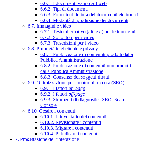
6.6.1. I documenti vanno sul web
6.6.2. Tipi di documenti
6.6.3. Formato di lettura dei documenti elettronici
6.6.4. Modalità di produzione dei documenti
6.7. Immagini e video
6.7.1. Testo alternativo (alt text) per le immagini
6.7.2. Sottotitoli per i video
6.7.3. Trascrizioni per i video
6.8. Proprietà intellettuale e privacy
6.8.1. Pubblicazione di contenuti prodotti dalla
Pubblica Amministrazione
6.8.2. Pubblicazione di contenuti non prodotti
dalla Pubblica Amministrazione
6.8.3. Consenso dei soggetti ritratti
6.9. Ottimizzazione per i motori di ricerca (SEO)
6.9.1. I fattori
on-page
6.9.2. I fattori
off-page
6.9.3. Strumenti di diagnostica SEO: Search
Console
6.10. Gestire i contenuti
6.10.1. L’inventario dei contenuti
6.10.2. Revisionare i contenuti
6.10.3. Migrare i contenuti
6.10.4. Pubblicare i contenuti
7. Progettazione dell’interazione