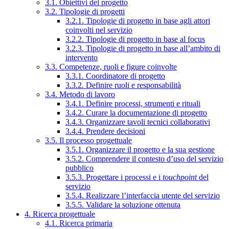
3.1. Obiettivi del progetto
3.2. Tipologie di progetti
3.2.1. Tipologie di progetto in base agli attori
coinvolti nel servizio
3.2.2. Tipologie di progetto in base al focus
3.2.3. Tipologie di progetto in base all’ambito di
intervento
3.3. Competenze, ruoli e figure coinvolte
3.3.1. Coordinatore di progetto
3.3.2. Definire ruoli e responsabilità
3.4. Metodo di lavoro
3.4.1. Definire processi, strumenti e rituali
3.4.2. Curare la documentazione di progetto
3.4.3. Organizzare tavoli tecnici collaborativi
3.4.4. Prendere decisioni
3.5. Il processo progettuale
3.5.1. Organizzare il progetto e la sua gestione
3.5.2. Comprendere il contesto d’uso del servizio
pubblico
3.5.3. Progettare i processi e i
touchpoint
del
servizio
3.5.4. Realizzare l’interfaccia utente del servizio
3.5.5. Validare la soluzione ottenuta
4. Ricerca progettuale
4.1. Ricerca primaria