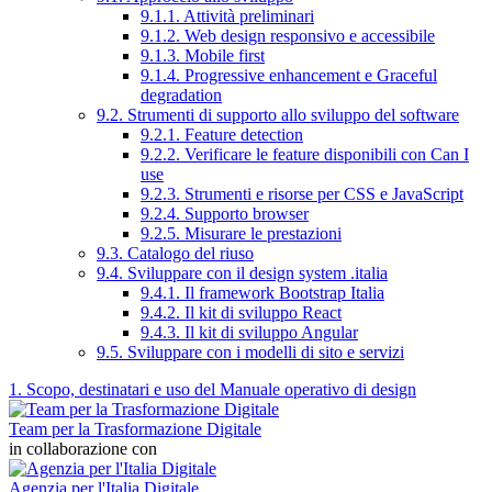
9.1.1. Attività preliminari
9.1.2. Web design responsivo e accessibile
9.1.3. Mobile first
9.1.4. Progressive enhancement e Graceful
degradation
9.2. Strumenti di supporto allo sviluppo del software
9.2.1. Feature detection
9.2.2. Verificare le feature disponibili con Can I
use
9.2.3. Strumenti e risorse per CSS e JavaScript
9.2.4. Supporto browser
9.2.5. Misurare le prestazioni
9.3. Catalogo del riuso
9.4. Sviluppare con il design system .italia
9.4.1. Il framework Bootstrap Italia
9.4.2. Il kit di sviluppo React
9.4.3. Il kit di sviluppo Angular
9.5. Sviluppare con i modelli di sito e servizi
1. Scopo, destinatari e uso del Manuale operativo di design
Team per la Trasformazione Digitale
in collaborazione con
Agenzia per l'Italia Digitale