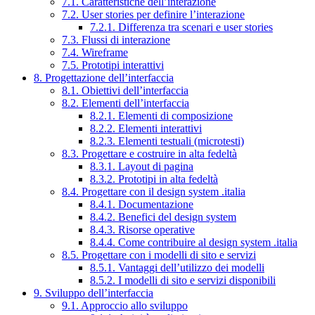
7.1. Caratteristiche dell’interazione
7.2. User stories per definire l’interazione
7.2.1. Differenza tra scenari e user stories
7.3. Flussi di interazione
7.4. Wireframe
7.5. Prototipi interattivi
8. Progettazione dell’interfaccia
8.1. Obiettivi dell’interfaccia
8.2. Elementi dell’interfaccia
8.2.1. Elementi di composizione
8.2.2. Elementi interattivi
8.2.3. Elementi testuali (microtesti)
8.3. Progettare e costruire in alta fedeltà
8.3.1. Layout di pagina
8.3.2. Prototipi in alta fedeltà
8.4. Progettare con il design system .italia
8.4.1. Documentazione
8.4.2. Benefici del design system
8.4.3. Risorse operative
8.4.4. Come contribuire al design system .italia
8.5. Progettare con i modelli di sito e servizi
8.5.1. Vantaggi dell’utilizzo dei modelli
8.5.2. I modelli di sito e servizi disponibili
9. Sviluppo dell’interfaccia
9.1. Approccio allo sviluppo