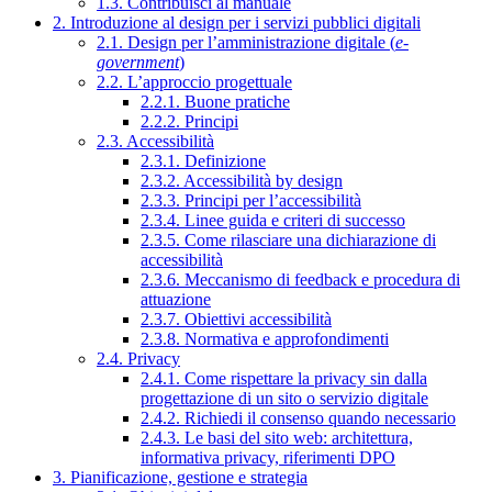
1.3. Contribuisci al manuale
2. Introduzione al design per i servizi pubblici digitali
2.1. Design per l’amministrazione digitale (
e-
government
)
2.2. L’approccio progettuale
2.2.1. Buone pratiche
2.2.2. Principi
2.3. Accessibilità
2.3.1. Definizione
2.3.2. Accessibilità by design
2.3.3. Principi per l’accessibilità
2.3.4. Linee guida e criteri di successo
2.3.5. Come rilasciare una dichiarazione di
accessibilità
2.3.6. Meccanismo di feedback e procedura di
attuazione
2.3.7. Obiettivi accessibilità
2.3.8. Normativa e approfondimenti
2.4. Privacy
2.4.1. Come rispettare la privacy sin dalla
progettazione di un sito o servizio digitale
2.4.2. Richiedi il consenso quando necessario
2.4.3. Le basi del sito web: architettura,
informativa privacy, riferimenti DPO
3. Pianificazione, gestione e strategia