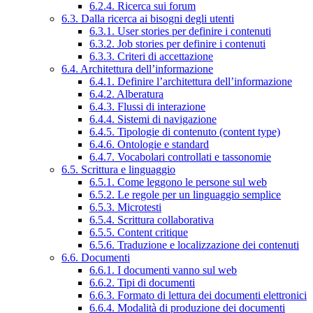
6.2.4. Ricerca sui forum
6.3. Dalla ricerca ai bisogni degli utenti
6.3.1. User stories per definire i contenuti
6.3.2. Job stories per definire i contenuti
6.3.3. Criteri di accettazione
6.4. Architettura dell’informazione
6.4.1. Definire l’architettura dell’informazione
6.4.2. Alberatura
6.4.3. Flussi di interazione
6.4.4. Sistemi di navigazione
6.4.5. Tipologie di contenuto (content type)
6.4.6. Ontologie e standard
6.4.7. Vocabolari controllati e tassonomie
6.5. Scrittura e linguaggio
6.5.1. Come leggono le persone sul web
6.5.2. Le regole per un linguaggio semplice
6.5.3. Microtesti
6.5.4. Scrittura collaborativa
6.5.5. Content critique
6.5.6. Traduzione e localizzazione dei contenuti
6.6. Documenti
6.6.1. I documenti vanno sul web
6.6.2. Tipi di documenti
6.6.3. Formato di lettura dei documenti elettronici
6.6.4. Modalità di produzione dei documenti