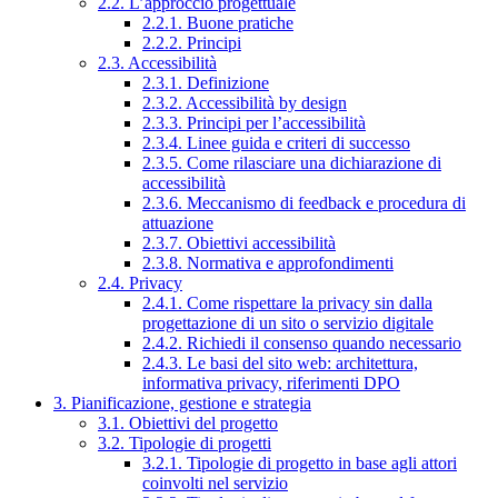
2.2. L’approccio progettuale
2.2.1. Buone pratiche
2.2.2. Principi
2.3. Accessibilità
2.3.1. Definizione
2.3.2. Accessibilità by design
2.3.3. Principi per l’accessibilità
2.3.4. Linee guida e criteri di successo
2.3.5. Come rilasciare una dichiarazione di
accessibilità
2.3.6. Meccanismo di feedback e procedura di
attuazione
2.3.7. Obiettivi accessibilità
2.3.8. Normativa e approfondimenti
2.4. Privacy
2.4.1. Come rispettare la privacy sin dalla
progettazione di un sito o servizio digitale
2.4.2. Richiedi il consenso quando necessario
2.4.3. Le basi del sito web: architettura,
informativa privacy, riferimenti DPO
3. Pianificazione, gestione e strategia
3.1. Obiettivi del progetto
3.2. Tipologie di progetti
3.2.1. Tipologie di progetto in base agli attori
coinvolti nel servizio