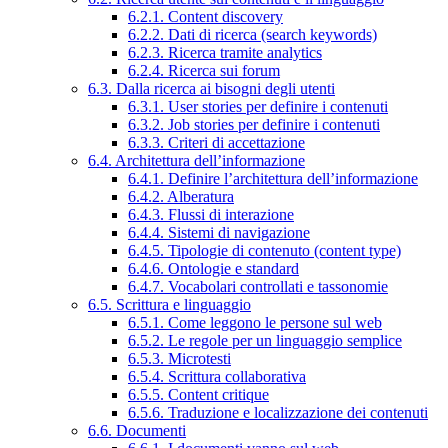
6.2.1. Content discovery
6.2.2. Dati di ricerca (search keywords)
6.2.3. Ricerca tramite analytics
6.2.4. Ricerca sui forum
6.3. Dalla ricerca ai bisogni degli utenti
6.3.1. User stories per definire i contenuti
6.3.2. Job stories per definire i contenuti
6.3.3. Criteri di accettazione
6.4. Architettura dell’informazione
6.4.1. Definire l’architettura dell’informazione
6.4.2. Alberatura
6.4.3. Flussi di interazione
6.4.4. Sistemi di navigazione
6.4.5. Tipologie di contenuto (content type)
6.4.6. Ontologie e standard
6.4.7. Vocabolari controllati e tassonomie
6.5. Scrittura e linguaggio
6.5.1. Come leggono le persone sul web
6.5.2. Le regole per un linguaggio semplice
6.5.3. Microtesti
6.5.4. Scrittura collaborativa
6.5.5. Content critique
6.5.6. Traduzione e localizzazione dei contenuti
6.6. Documenti