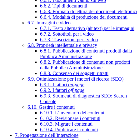
6.6.1. I documenti vanno sul web
6.6.2. Tipi di documenti
6.6.3. Formato di lettura dei documenti elettronici
6.6.4. Modalità di produzione dei documenti
6.7. Immagini e video
6.7.1. Testo alternativo (alt text) per le immagini
6.7.2. Sottotitoli per i video
6.7.3. Trascrizioni per i video
6.8. Proprietà intellettuale e privacy
6.8.1. Pubblicazione di contenuti prodotti dalla
Pubblica Amministrazione
6.8.2. Pubblicazione di contenuti non prodotti
dalla Pubblica Amministrazione
6.8.3. Consenso dei soggetti ritratti
6.9. Ottimizzazione per i motori di ricerca (SEO)
6.9.1. I fattori
on-page
6.9.2. I fattori
off-page
6.9.3. Strumenti di diagnostica SEO: Search
Console
6.10. Gestire i contenuti
6.10.1. L’inventario dei contenuti
6.10.2. Revisionare i contenuti
6.10.3. Migrare i contenuti
6.10.4. Pubblicare i contenuti
7. Progettazione dell’interazione