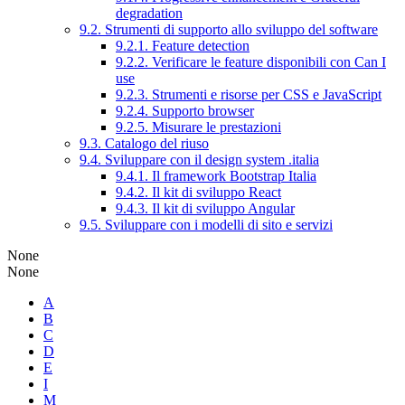
degradation
9.2. Strumenti di supporto allo sviluppo del software
9.2.1. Feature detection
9.2.2. Verificare le feature disponibili con Can I
use
9.2.3. Strumenti e risorse per CSS e JavaScript
9.2.4. Supporto browser
9.2.5. Misurare le prestazioni
9.3. Catalogo del riuso
9.4. Sviluppare con il design system .italia
9.4.1. Il framework Bootstrap Italia
9.4.2. Il kit di sviluppo React
9.4.3. Il kit di sviluppo Angular
9.5. Sviluppare con i modelli di sito e servizi
None
None
A
B
C
D
E
I
M