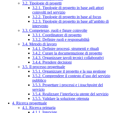
3.2. Tipologie di progetti
3.2.1. Tipologie di progetto in base agli attori
coinvolti nel servizio
3.2.2. Tipologie di progetto in base al focus
3.2.3. Tipologie di progetto in base all’ambito di
intervento
3.3. Competenze, ruoli e figure coinvolte
3.3.1. Coordinatore di progetto
3.3.2. Definire ruoli e responsabilità
3.4. Metodo di lavoro
3.4.1. Definire processi, strumenti e rituali
3.4.2. Curare la documentazione di progetto
3.4.3. Organizzare tavoli tecnici collaborativi
3.4.4. Prendere decisioni
3.5. Il processo progettuale
3.5.1. Organizzare il progetto e la sua gestione
3.5.2. Comprendere il contesto d’uso del servizio
pubblico
3.5.3. Progettare i processi e i
touchpoint
del
servizio
3.5.4. Realizzare l’interfaccia utente del servizio
3.5.5. Validare la soluzione ottenuta
4. Ricerca progettuale
4.1. Ricerca primaria
4.1.1. Interviste