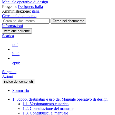
Manuale operativo di design
Progetto:
Designers Italia
Amministrazione:
italia
Cerca nel documento
Cerca nel documento
Informazioni
versione-corrente
Scarica
pdf
html
epub
Sorgente
Azioni
indice dei contenuti
Sommario
1. Scopo, destinatari e uso del Manuale operativo di design
1.1. Versionamento e storico
1.2. Consultazione del manuale
1.3. Contribuisci al manuale