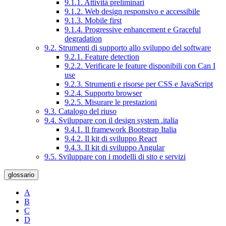
9.1.1. Attività preliminari
9.1.2. Web design responsivo e accessibile
9.1.3. Mobile first
9.1.4. Progressive enhancement e Graceful
degradation
9.2. Strumenti di supporto allo sviluppo del software
9.2.1. Feature detection
9.2.2. Verificare le feature disponibili con Can I
use
9.2.3. Strumenti e risorse per CSS e JavaScript
9.2.4. Supporto browser
9.2.5. Misurare le prestazioni
9.3. Catalogo del riuso
9.4. Sviluppare con il design system .italia
9.4.1. Il framework Bootstrap Italia
9.4.2. Il kit di sviluppo React
9.4.3. Il kit di sviluppo Angular
9.5. Sviluppare con i modelli di sito e servizi
glossario
A
B
C
D