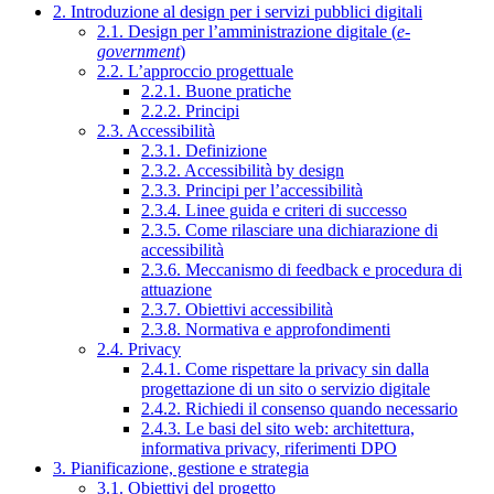
2. Introduzione al design per i servizi pubblici digitali
2.1. Design per l’amministrazione digitale (
e-
government
)
2.2. L’approccio progettuale
2.2.1. Buone pratiche
2.2.2. Principi
2.3. Accessibilità
2.3.1. Definizione
2.3.2. Accessibilità by design
2.3.3. Principi per l’accessibilità
2.3.4. Linee guida e criteri di successo
2.3.5. Come rilasciare una dichiarazione di
accessibilità
2.3.6. Meccanismo di feedback e procedura di
attuazione
2.3.7. Obiettivi accessibilità
2.3.8. Normativa e approfondimenti
2.4. Privacy
2.4.1. Come rispettare la privacy sin dalla
progettazione di un sito o servizio digitale
2.4.2. Richiedi il consenso quando necessario
2.4.3. Le basi del sito web: architettura,
informativa privacy, riferimenti DPO
3. Pianificazione, gestione e strategia
3.1. Obiettivi del progetto