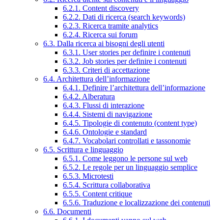
6.2.1. Content discovery
6.2.2. Dati di ricerca (search keywords)
6.2.3. Ricerca tramite analytics
6.2.4. Ricerca sui forum
6.3. Dalla ricerca ai bisogni degli utenti
6.3.1. User stories per definire i contenuti
6.3.2. Job stories per definire i contenuti
6.3.3. Criteri di accettazione
6.4. Architettura dell’informazione
6.4.1. Definire l’architettura dell’informazione
6.4.2. Alberatura
6.4.3. Flussi di interazione
6.4.4. Sistemi di navigazione
6.4.5. Tipologie di contenuto (content type)
6.4.6. Ontologie e standard
6.4.7. Vocabolari controllati e tassonomie
6.5. Scrittura e linguaggio
6.5.1. Come leggono le persone sul web
6.5.2. Le regole per un linguaggio semplice
6.5.3. Microtesti
6.5.4. Scrittura collaborativa
6.5.5. Content critique
6.5.6. Traduzione e localizzazione dei contenuti
6.6. Documenti