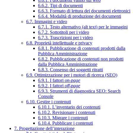
6.6.1. I documenti vanno sul web
6.6.2. Tipi di documenti
6.6.3. Formato di lettura dei documenti elettronici
6.6.4. Modalità di produzione dei documenti
6.7. Immagini e video
6.7.1. Testo alternativo (alt text) per le immagini
6.7.2. Sottotitoli per i video
6.7.3. Trascrizioni per i video
6.8. Proprietà intellettuale e privacy
6.8.1. Pubblicazione di contenuti prodotti dalla
Pubblica Amministrazione
6.8.2. Pubblicazione di contenuti non prodotti
dalla Pubblica Amministrazione
6.8.3. Consenso dei soggetti ritratti
6.9. Ottimizzazione per i motori di ricerca (SEO)
6.9.1. I fattori
on-page
6.9.2. I fattori
off-page
6.9.3. Strumenti di diagnostica SEO: Search
Console
6.10. Gestire i contenuti
6.10.1. L’inventario dei contenuti
6.10.2. Revisionare i contenuti
6.10.3. Migrare i contenuti
6.10.4. Pubblicare i contenuti
7. Progettazione dell’interazione