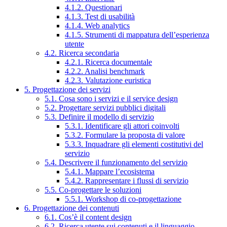
4.1.2. Questionari
4.1.3. Test di usabilità
4.1.4. Web analytics
4.1.5. Strumenti di mappatura dell’esperienza
utente
4.2. Ricerca secondaria
4.2.1. Ricerca documentale
4.2.2. Analisi benchmark
4.2.3. Valutazione euristica
5. Progettazione dei servizi
5.1. Cosa sono i servizi e il service design
5.2. Progettare servizi pubblici digitali
5.3. Definire il modello di servizio
5.3.1. Identificare gli attori coinvolti
5.3.2. Formulare la proposta di valore
5.3.3. Inquadrare gli elementi costitutivi del
servizio
5.4. Descrivere il funzionamento del servizio
5.4.1. Mappare l’ecosistema
5.4.2. Rappresentare i flussi di servizio
5.5. Co-progettare le soluzioni
5.5.1. Workshop di co-progettazione
6. Progettazione dei contenuti
6.1. Cos’è il content design
6.2. Ricerca utente sui contenuti e il linguaggio