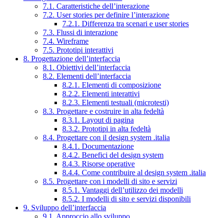
7.1. Caratteristiche dell’interazione
7.2. User stories per definire l’interazione
7.2.1. Differenza tra scenari e user stories
7.3. Flussi di interazione
7.4. Wireframe
7.5. Prototipi interattivi
8. Progettazione dell’interfaccia
8.1. Obiettivi dell’interfaccia
8.2. Elementi dell’interfaccia
8.2.1. Elementi di composizione
8.2.2. Elementi interattivi
8.2.3. Elementi testuali (microtesti)
8.3. Progettare e costruire in alta fedeltà
8.3.1. Layout di pagina
8.3.2. Prototipi in alta fedeltà
8.4. Progettare con il design system .italia
8.4.1. Documentazione
8.4.2. Benefici del design system
8.4.3. Risorse operative
8.4.4. Come contribuire al design system .italia
8.5. Progettare con i modelli di sito e servizi
8.5.1. Vantaggi dell’utilizzo dei modelli
8.5.2. I modelli di sito e servizi disponibili
9. Sviluppo dell’interfaccia
9.1. Approccio allo sviluppo