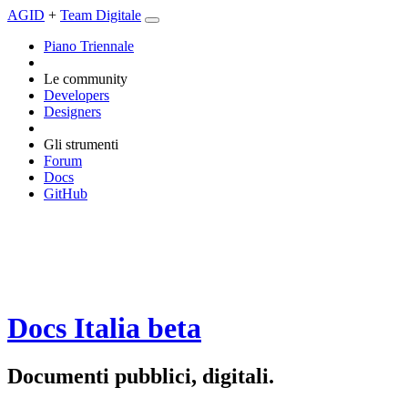
AGID
+
Team Digitale
Piano Triennale
Le community
Developers
Designers
Gli strumenti
Forum
Docs
GitHub
Docs Italia
beta
Documenti pubblici, digitali.