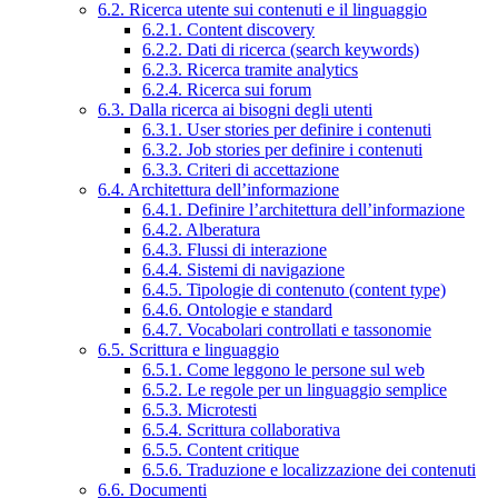
6.2. Ricerca utente sui contenuti e il linguaggio
6.2.1. Content discovery
6.2.2. Dati di ricerca (search keywords)
6.2.3. Ricerca tramite analytics
6.2.4. Ricerca sui forum
6.3. Dalla ricerca ai bisogni degli utenti
6.3.1. User stories per definire i contenuti
6.3.2. Job stories per definire i contenuti
6.3.3. Criteri di accettazione
6.4. Architettura dell’informazione
6.4.1. Definire l’architettura dell’informazione
6.4.2. Alberatura
6.4.3. Flussi di interazione
6.4.4. Sistemi di navigazione
6.4.5. Tipologie di contenuto (content type)
6.4.6. Ontologie e standard
6.4.7. Vocabolari controllati e tassonomie
6.5. Scrittura e linguaggio
6.5.1. Come leggono le persone sul web
6.5.2. Le regole per un linguaggio semplice
6.5.3. Microtesti
6.5.4. Scrittura collaborativa
6.5.5. Content critique
6.5.6. Traduzione e localizzazione dei contenuti
6.6. Documenti