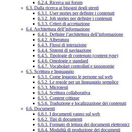
6.2.4. Ricerca sui forum
6.3. Dalla ricerca ai bisogni degli utenti
6.3.1. User stories per definire i contenuti
6.3.2. Job stories per definire i contenuti
6.3.3. Criteri di accettazione
6.4. Architettura dell’informazione
6.4.1. Definire l’architettura dell’informazione
6.4.2. Alberatura
6.4.3. Flussi di interazione
6.4.4. Sistemi di navigazione
6.4.5. Tipologie di contenuto (content type)
6.4.6. Ontologie e standard
6.4.7. Vocabolari controllati e tassonomie
6.5. Scrittura e linguaggio
6.5.1. Come leggono le persone sul web
6.5.2. Le regole per un linguaggio semplice
6.5.3. Microtesti
6.5.4. Scrittura collaborativa
6.5.5. Content critique
6.5.6. Traduzione e localizzazione dei contenuti
6.6. Documenti
6.6.1. I documenti vanno sul web
6.6.2. Tipi di documenti
6.6.3. Formato di lettura dei documenti elettronici
6.6.4. Modalità di produzione dei documenti