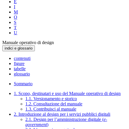
E
I
M
O
S
T
U
Manuale operativo di design
indici e glossario
contenuti
figure
tabelle
glossario
Sommario
1. Scopo, destinatari e uso del Manuale operativo di design
1.1. Versionamento e storico
1.2. Consultazione del manuale
1.3. Contribuisci al manuale
2. Introduzione al design per i servizi pubblici digitali
2.1. Design per l’amministrazione digitale (
e-
government
)