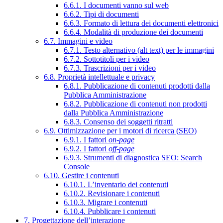
6.6.1. I documenti vanno sul web
6.6.2. Tipi di documenti
6.6.3. Formato di lettura dei documenti elettronici
6.6.4. Modalità di produzione dei documenti
6.7. Immagini e video
6.7.1. Testo alternativo (alt text) per le immagini
6.7.2. Sottotitoli per i video
6.7.3. Trascrizioni per i video
6.8. Proprietà intellettuale e privacy
6.8.1. Pubblicazione di contenuti prodotti dalla
Pubblica Amministrazione
6.8.2. Pubblicazione di contenuti non prodotti
dalla Pubblica Amministrazione
6.8.3. Consenso dei soggetti ritratti
6.9. Ottimizzazione per i motori di ricerca (SEO)
6.9.1. I fattori
on-page
6.9.2. I fattori
off-page
6.9.3. Strumenti di diagnostica SEO: Search
Console
6.10. Gestire i contenuti
6.10.1. L’inventario dei contenuti
6.10.2. Revisionare i contenuti
6.10.3. Migrare i contenuti
6.10.4. Pubblicare i contenuti
7. Progettazione dell’interazione