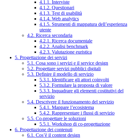
4.1.1. Interviste
4.1.2. Questionari
4.1.3. Test di usabilità
4.1.4. Web analytics
4.1.5. Strumenti di mappatura dell’esperienza
utente
4.2. Ricerca secondaria
4.2.1. Ricerca documentale
4.2.2. Analisi benchmark
4.2.3. Valutazione euristica
5. Progettazione dei servizi
5.1. Cosa sono i servizi e il service design
5.2. Progettare servizi pubblici digitali
5.3. Definire il modello di servizio
5.3.1. Identificare gli attori coinvolti
5.3.2. Formulare la proposta di valore
5.3.3. Inquadrare gli elementi costitutivi del
servizio
5.4. Descrivere il funzionamento del servizio
5.4.1. Mappare l’ecosistema
5.4.2. Rappresentare i flussi di servizio
5.5. Co-progettare le soluzioni
5.5.1. Workshop di co-progettazione
6. Progettazione dei contenuti
6.1. Cos’è il content design