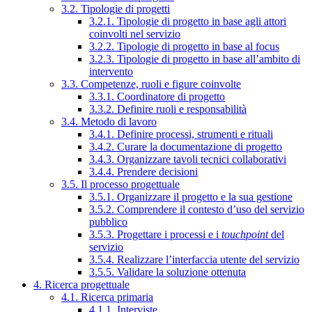
3.2. Tipologie di progetti
3.2.1. Tipologie di progetto in base agli attori
coinvolti nel servizio
3.2.2. Tipologie di progetto in base al focus
3.2.3. Tipologie di progetto in base all’ambito di
intervento
3.3. Competenze, ruoli e figure coinvolte
3.3.1. Coordinatore di progetto
3.3.2. Definire ruoli e responsabilità
3.4. Metodo di lavoro
3.4.1. Definire processi, strumenti e rituali
3.4.2. Curare la documentazione di progetto
3.4.3. Organizzare tavoli tecnici collaborativi
3.4.4. Prendere decisioni
3.5. Il processo progettuale
3.5.1. Organizzare il progetto e la sua gestione
3.5.2. Comprendere il contesto d’uso del servizio
pubblico
3.5.3. Progettare i processi e i
touchpoint
del
servizio
3.5.4. Realizzare l’interfaccia utente del servizio
3.5.5. Validare la soluzione ottenuta
4. Ricerca progettuale
4.1. Ricerca primaria
4.1.1. Interviste