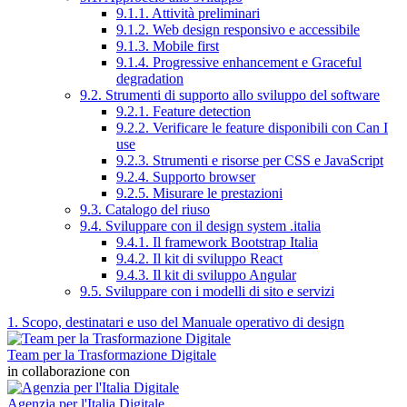
9.1.1. Attività preliminari
9.1.2. Web design responsivo e accessibile
9.1.3. Mobile first
9.1.4. Progressive enhancement e Graceful
degradation
9.2. Strumenti di supporto allo sviluppo del software
9.2.1. Feature detection
9.2.2. Verificare le feature disponibili con Can I
use
9.2.3. Strumenti e risorse per CSS e JavaScript
9.2.4. Supporto browser
9.2.5. Misurare le prestazioni
9.3. Catalogo del riuso
9.4. Sviluppare con il design system .italia
9.4.1. Il framework Bootstrap Italia
9.4.2. Il kit di sviluppo React
9.4.3. Il kit di sviluppo Angular
9.5. Sviluppare con i modelli di sito e servizi
1. Scopo, destinatari e uso del Manuale operativo di design
Team per la Trasformazione Digitale
in collaborazione con
Agenzia per l'Italia Digitale