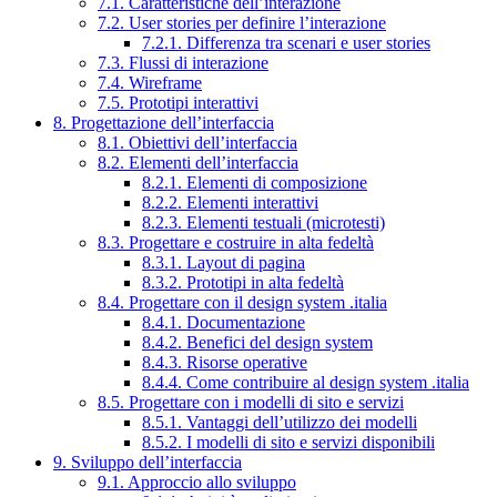
7.1. Caratteristiche dell’interazione
7.2. User stories per definire l’interazione
7.2.1. Differenza tra scenari e user stories
7.3. Flussi di interazione
7.4. Wireframe
7.5. Prototipi interattivi
8. Progettazione dell’interfaccia
8.1. Obiettivi dell’interfaccia
8.2. Elementi dell’interfaccia
8.2.1. Elementi di composizione
8.2.2. Elementi interattivi
8.2.3. Elementi testuali (microtesti)
8.3. Progettare e costruire in alta fedeltà
8.3.1. Layout di pagina
8.3.2. Prototipi in alta fedeltà
8.4. Progettare con il design system .italia
8.4.1. Documentazione
8.4.2. Benefici del design system
8.4.3. Risorse operative
8.4.4. Come contribuire al design system .italia
8.5. Progettare con i modelli di sito e servizi
8.5.1. Vantaggi dell’utilizzo dei modelli
8.5.2. I modelli di sito e servizi disponibili
9. Sviluppo dell’interfaccia
9.1. Approccio allo sviluppo