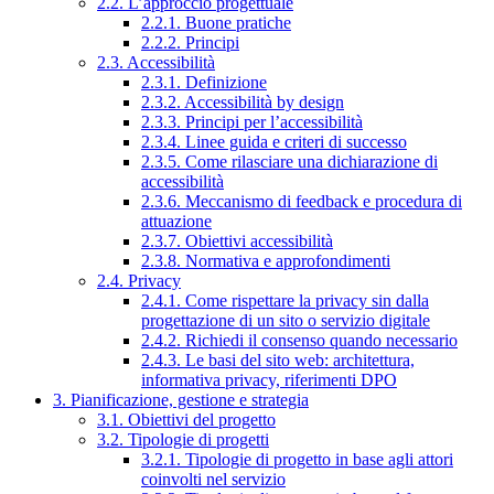
2.2. L’approccio progettuale
2.2.1. Buone pratiche
2.2.2. Principi
2.3. Accessibilità
2.3.1. Definizione
2.3.2. Accessibilità by design
2.3.3. Principi per l’accessibilità
2.3.4. Linee guida e criteri di successo
2.3.5. Come rilasciare una dichiarazione di
accessibilità
2.3.6. Meccanismo di feedback e procedura di
attuazione
2.3.7. Obiettivi accessibilità
2.3.8. Normativa e approfondimenti
2.4. Privacy
2.4.1. Come rispettare la privacy sin dalla
progettazione di un sito o servizio digitale
2.4.2. Richiedi il consenso quando necessario
2.4.3. Le basi del sito web: architettura,
informativa privacy, riferimenti DPO
3. Pianificazione, gestione e strategia
3.1. Obiettivi del progetto
3.2. Tipologie di progetti
3.2.1. Tipologie di progetto in base agli attori
coinvolti nel servizio