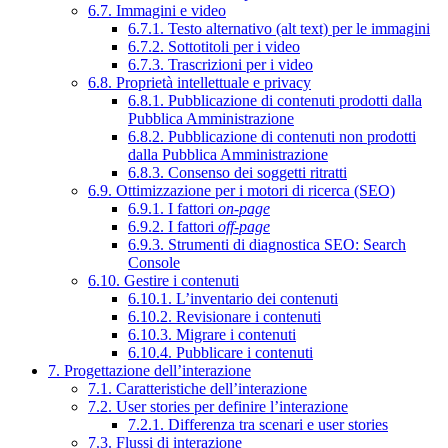
6.7. Immagini e video
6.7.1. Testo alternativo (alt text) per le immagini
6.7.2. Sottotitoli per i video
6.7.3. Trascrizioni per i video
6.8. Proprietà intellettuale e privacy
6.8.1. Pubblicazione di contenuti prodotti dalla
Pubblica Amministrazione
6.8.2. Pubblicazione di contenuti non prodotti
dalla Pubblica Amministrazione
6.8.3. Consenso dei soggetti ritratti
6.9. Ottimizzazione per i motori di ricerca (SEO)
6.9.1. I fattori
on-page
6.9.2. I fattori
off-page
6.9.3. Strumenti di diagnostica SEO: Search
Console
6.10. Gestire i contenuti
6.10.1. L’inventario dei contenuti
6.10.2. Revisionare i contenuti
6.10.3. Migrare i contenuti
6.10.4. Pubblicare i contenuti
7. Progettazione dell’interazione
7.1. Caratteristiche dell’interazione
7.2. User stories per definire l’interazione
7.2.1. Differenza tra scenari e user stories
7.3. Flussi di interazione