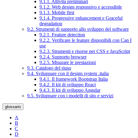
9.1.1. Attività preliminari
9.1.2. Web design responsivo e accessibile
9.1.3. Mobile first
9.1.4. Progressive enhancement e Graceful
degradation
9.2. Strumenti di supporto allo sviluppo del software
9.2.1. Feature detection
9.2.2. Verificare le feature disponibili con Can I
use
9.2.3. Strumenti e risorse per CSS e JavaScript
9.2.4. Supporto browser
9.2.5. Misurare le prestazioni
9.3. Catalogo del riuso
9.4. Sviluppare con il design system .italia
9.4.1. Il framework Bootstrap Italia
9.4.2. Il kit di sviluppo React
9.4.3. Il kit di sviluppo Angular
9.5. Sviluppare con i modelli di sito e servizi
glossario
A
B
C
D