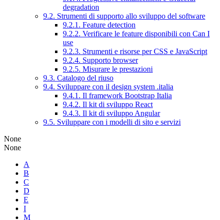
degradation
9.2. Strumenti di supporto allo sviluppo del software
9.2.1. Feature detection
9.2.2. Verificare le feature disponibili con Can I
use
9.2.3. Strumenti e risorse per CSS e JavaScript
9.2.4. Supporto browser
9.2.5. Misurare le prestazioni
9.3. Catalogo del riuso
9.4. Sviluppare con il design system .italia
9.4.1. Il framework Bootstrap Italia
9.4.2. Il kit di sviluppo React
9.4.3. Il kit di sviluppo Angular
9.5. Sviluppare con i modelli di sito e servizi
None
None
A
B
C
D
E
I
M