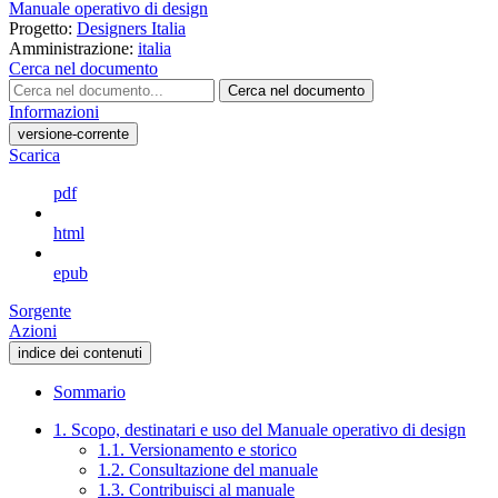
Manuale operativo di design
Progetto:
Designers Italia
Amministrazione:
italia
Cerca nel documento
Cerca nel documento
Informazioni
versione-corrente
Scarica
pdf
html
epub
Sorgente
Azioni
indice dei contenuti
Sommario
1. Scopo, destinatari e uso del Manuale operativo di design
1.1. Versionamento e storico
1.2. Consultazione del manuale
1.3. Contribuisci al manuale