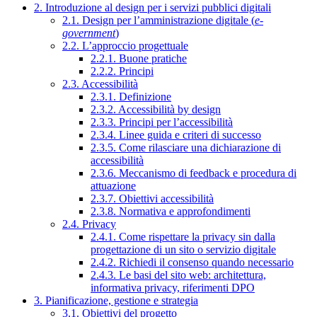
2. Introduzione al design per i servizi pubblici digitali
2.1. Design per l’amministrazione digitale (
e-
government
)
2.2. L’approccio progettuale
2.2.1. Buone pratiche
2.2.2. Principi
2.3. Accessibilità
2.3.1. Definizione
2.3.2. Accessibilità by design
2.3.3. Principi per l’accessibilità
2.3.4. Linee guida e criteri di successo
2.3.5. Come rilasciare una dichiarazione di
accessibilità
2.3.6. Meccanismo di feedback e procedura di
attuazione
2.3.7. Obiettivi accessibilità
2.3.8. Normativa e approfondimenti
2.4. Privacy
2.4.1. Come rispettare la privacy sin dalla
progettazione di un sito o servizio digitale
2.4.2. Richiedi il consenso quando necessario
2.4.3. Le basi del sito web: architettura,
informativa privacy, riferimenti DPO
3. Pianificazione, gestione e strategia
3.1. Obiettivi del progetto