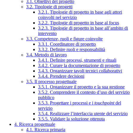
3.1. Obiettivi del progetto
3.2. Tipologie di progetti
3.2.1. Tipologie di progetto in base agli attori
coinvolti nel servizio
3.2.2. Tipologie di progetto in base al focus
3.2.3. Tipologie di progetto in base all’ambito di
intervento
3.3. Competenze, ruoli e figure coinvolte
3.3.1. Coordinatore di progetto
3.3.2. Definire ruoli e responsabilità
3.4. Metodo di lavoro
3.4.1. Definire processi, strumenti e rituali
3.4.2. Curare la documentazione di progetto
3.4.3. Organizzare tavoli tecnici collaborativi
3.4.4. Prendere decisioni
3.5. Il processo progettuale
3.5.1. Organizzare il progetto e la sua gestione
3.5.2. Comprendere il contesto d’uso del servizio
pubblico
3.5.3. Progettare i processi e i
touchpoint
del
servizio
3.5.4. Realizzare l’interfaccia utente del servizio
3.5.5. Validare la soluzione ottenuta
4. Ricerca progettuale
4.1. Ricerca primaria