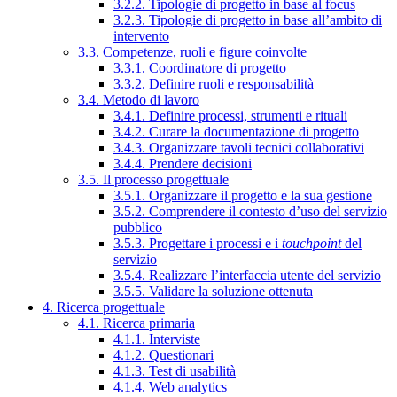
3.2.2. Tipologie di progetto in base al focus
3.2.3. Tipologie di progetto in base all’ambito di
intervento
3.3. Competenze, ruoli e figure coinvolte
3.3.1. Coordinatore di progetto
3.3.2. Definire ruoli e responsabilità
3.4. Metodo di lavoro
3.4.1. Definire processi, strumenti e rituali
3.4.2. Curare la documentazione di progetto
3.4.3. Organizzare tavoli tecnici collaborativi
3.4.4. Prendere decisioni
3.5. Il processo progettuale
3.5.1. Organizzare il progetto e la sua gestione
3.5.2. Comprendere il contesto d’uso del servizio
pubblico
3.5.3. Progettare i processi e i
touchpoint
del
servizio
3.5.4. Realizzare l’interfaccia utente del servizio
3.5.5. Validare la soluzione ottenuta
4. Ricerca progettuale
4.1. Ricerca primaria
4.1.1. Interviste
4.1.2. Questionari
4.1.3. Test di usabilità
4.1.4. Web analytics