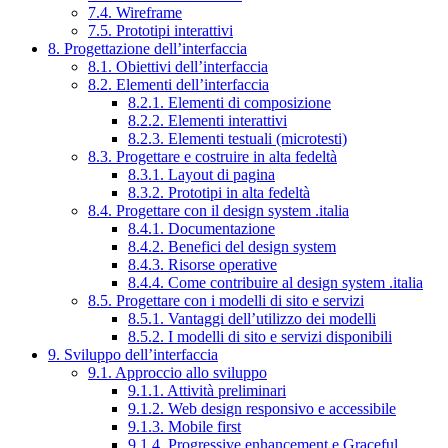
7.4. Wireframe
7.5. Prototipi interattivi
8. Progettazione dell’interfaccia
8.1. Obiettivi dell’interfaccia
8.2. Elementi dell’interfaccia
8.2.1. Elementi di composizione
8.2.2. Elementi interattivi
8.2.3. Elementi testuali (microtesti)
8.3. Progettare e costruire in alta fedeltà
8.3.1. Layout di pagina
8.3.2. Prototipi in alta fedeltà
8.4. Progettare con il design system .italia
8.4.1. Documentazione
8.4.2. Benefici del design system
8.4.3. Risorse operative
8.4.4. Come contribuire al design system .italia
8.5. Progettare con i modelli di sito e servizi
8.5.1. Vantaggi dell’utilizzo dei modelli
8.5.2. I modelli di sito e servizi disponibili
9. Sviluppo dell’interfaccia
9.1. Approccio allo sviluppo
9.1.1. Attività preliminari
9.1.2. Web design responsivo e accessibile
9.1.3. Mobile first
9.1.4. Progressive enhancement e Graceful