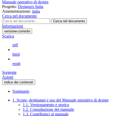
Manuale operativo di design
Progetto:
Designers Italia
Amministrazione:
italia
Cerca nel documento
Cerca nel documento
Informazioni
versione-corrente
Scarica
pdf
html
epub
Sorgente
Azioni
indice dei contenuti
Sommario
1. Scopo, destinatari e uso del Manuale operativo di design
1.1. Versionamento e storico
1.2. Consultazione del manuale
1.3. Contribuisci al manuale