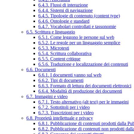
6.4.3. Flussi di interazione
6.4.4. Sistemi di navigazione
6.4.5. Tipologie di contenuto (content type)
6.4.6. Ontologie e standard
6.4.7. Vocabolari controllati e tassonomie
6.5. Scrittura e linguaggio
6.5.1. Come leggono le persone sul web
6.5.2. Le regole per un linguaggio semplice
6.5.3. Microtesti
6.5.4. Scrittura collaborativa
6.5.5. Content critique
6.5.6. Traduzione e localizzazione dei contenuti
6.6. Documenti
6.6.1. I documenti vanno sul web
6.6.2. Tipi di documenti
6.6.3. Formato di lettura dei documenti elettronici
6.6.4. Modalità di produzione dei documenti
6.7. Immagini e video
6.7.1. Testo alternativo (alt text) per le immagini
6.7.2. Sottotitoli per i video
6.7.3. Trascrizioni per i video
6.8. Proprietà intellettuale e privacy
6.8.1. Pubblicazione di contenuti prodotti dalla P
6.8.2. Pubblicazione di contenuti non prodotti dal