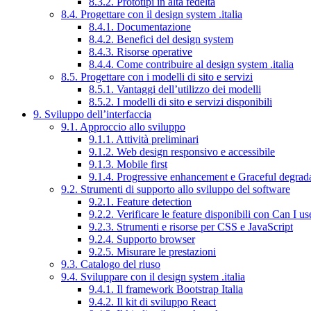
8.3.2. Prototipi in alta fedeltà
8.4. Progettare con il design system .italia
8.4.1. Documentazione
8.4.2. Benefici del design system
8.4.3. Risorse operative
8.4.4. Come contribuire al design system .italia
8.5. Progettare con i modelli di sito e servizi
8.5.1. Vantaggi dell’utilizzo dei modelli
8.5.2. I modelli di sito e servizi disponibili
9. Sviluppo dell’interfaccia
9.1. Approccio allo sviluppo
9.1.1. Attività preliminari
9.1.2. Web design responsivo e accessibile
9.1.3. Mobile first
9.1.4. Progressive enhancement e Graceful degrad
9.2. Strumenti di supporto allo sviluppo del software
9.2.1. Feature detection
9.2.2. Verificare le feature disponibili con Can I us
9.2.3. Strumenti e risorse per CSS e JavaScript
9.2.4. Supporto browser
9.2.5. Misurare le prestazioni
9.3. Catalogo del riuso
9.4. Sviluppare con il design system .italia
9.4.1. Il framework Bootstrap Italia
9.4.2. Il kit di sviluppo React