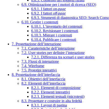
6.8.3. Consenso dei soggetti ritratti
6.9. Ottimizzazione per i motori di ricerca (SEO)
6.9.1. I fattori
on-page
6.9.2. I fattori
off-page
6.9.3. Strumenti di diagnostica SEO: Search Cons
6.10. Gestire i contenuti
6.10.1. L’inventario dei contenuti
6.10.2. Revisionare i contenuti
6.10.3. Migrare i contenuti
6.10.4. Pubblicare i contenuti
7. Progettazione dell’interazione
7.1. Caratteristiche dell’interazione
7.2. User stories per definire l’interazione
7.2.1. Differenza tra scenari e user stories
7.3. Flussi di interazione
7.4. Wireframe
7.5. Prototipi interattivi
8. Progettazione dell’interfaccia
8.1. Obiettivi dell’interfaccia
8.2. Elementi dell’interfaccia
8.2.1. Elementi di composizione
8.2.2. Elementi interattivi
8.2.3. Elementi testuali (microtesti)
8.3. Progettare e costruire in alta fedeltà
8.3.1. Layout di pagina