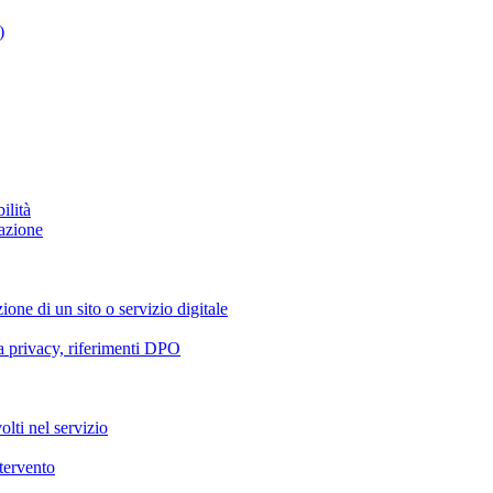
)
ilità
azione
ione di un sito o servizio digitale
va privacy, riferimenti DPO
olti nel servizio
ntervento