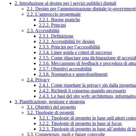
2. Introduzione al design per i servizi pubblici digitali
2.1. Design per l’amministrazione digitale (
e-government
2.2. L’approccio progettuale
2.2.1. Buone pratiche
2.2.2. Principi
2.3. Accessibilità
2.3.1. Definizione
2.3.2. Accessibilità by design
2.3.3. Principi per l’accessibilità
2.3.4. Linee guida e criteri di successo
2.3.5. Come rilasciare una dichiarazione di accessib
2.3.6. Meccanismo di feedback e procedura di attu
2.3.7. Obiettivi accessibilità
2.3.8. Normativa e approfondimenti
2.4. Privacy
2.4.1. Come rispettare la privacy sin dalla progettaz
2.4.2. Richiedi il consenso quando necessario
2.4.3. Le basi del sito web: architettura, informati
3. Pianificazione, gestione e strategia
3.1. Obiettivi del progetto
3.2. Tipologie di progetti
3.2.1. Tipologie di progetto in base agli attori coinv
3.2.2. Tipologie di progetto in base al focus
3.2.3. Tipologie di progetto in base all’ambito di i
3.3. Competenze, ruoli e figure coinvolte