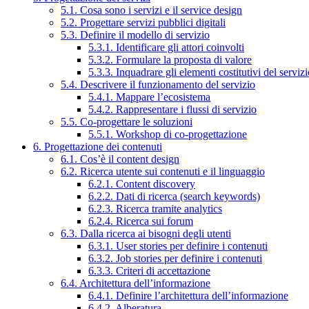
5.1. Cosa sono i servizi e il service design
5.2. Progettare servizi pubblici digitali
5.3. Definire il modello di servizio
5.3.1. Identificare gli attori coinvolti
5.3.2. Formulare la proposta di valore
5.3.3. Inquadrare gli elementi costitutivi del serviz
5.4. Descrivere il funzionamento del servizio
5.4.1. Mappare l’ecosistema
5.4.2. Rappresentare i flussi di servizio
5.5. Co-progettare le soluzioni
5.5.1. Workshop di co-progettazione
6. Progettazione dei contenuti
6.1. Cos’è il content design
6.2. Ricerca utente sui contenuti e il linguaggio
6.2.1. Content discovery
6.2.2. Dati di ricerca (search keywords)
6.2.3. Ricerca tramite analytics
6.2.4. Ricerca sui forum
6.3. Dalla ricerca ai bisogni degli utenti
6.3.1. User stories per definire i contenuti
6.3.2. Job stories per definire i contenuti
6.3.3. Criteri di accettazione
6.4. Architettura dell’informazione
6.4.1. Definire l’architettura dell’informazione
6.4.2. Alberatura