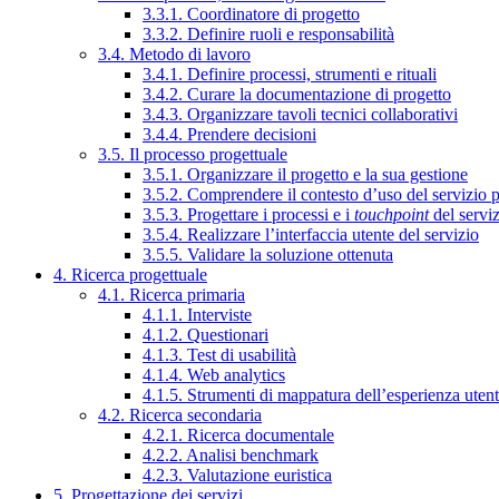
3.3.1. Coordinatore di progetto
3.3.2. Definire ruoli e responsabilità
3.4. Metodo di lavoro
3.4.1. Definire processi, strumenti e rituali
3.4.2. Curare la documentazione di progetto
3.4.3. Organizzare tavoli tecnici collaborativi
3.4.4. Prendere decisioni
3.5. Il processo progettuale
3.5.1. Organizzare il progetto e la sua gestione
3.5.2. Comprendere il contesto d’uso del servizio 
3.5.3. Progettare i processi e i
touchpoint
del servi
3.5.4. Realizzare l’interfaccia utente del servizio
3.5.5. Validare la soluzione ottenuta
4. Ricerca progettuale
4.1. Ricerca primaria
4.1.1. Interviste
4.1.2. Questionari
4.1.3. Test di usabilità
4.1.4. Web analytics
4.1.5. Strumenti di mappatura dell’esperienza uten
4.2. Ricerca secondaria
4.2.1. Ricerca documentale
4.2.2. Analisi benchmark
4.2.3. Valutazione euristica
5. Progettazione dei servizi