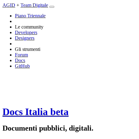
AGID
+
Team Digitale
Piano Triennale
Le community
Developers
Designers
Gli strumenti
Forum
Docs
GitHub
Docs Italia
beta
Documenti pubblici, digitali.