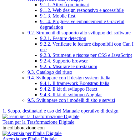
9.1.1. Attività preliminari
9.1.2. Web design responsivo e accessibile
9.1.3. Mobile first
9.1.4. Progressive enhancement e Graceful
degradation
9.2. Strumenti di supporto allo sviluppo del software
9.2.1. Feature detection
9.2.2. Verificare le feature disponibili con Can I
use
9.2.3. Strumenti e risorse per CSS e JavaScript
9.2.4. Supporto browser
9.2.5. Misurare le prestazioni
9.3. Catalogo del riuso
9.4. Sviluppare con il design system .italia
9.4.1. Il framework Bootstrap Italia
9.4.2. Il kit di sviluppo React
9.4.3. Il kit di sviluppo Angular
9.5. Sviluppare con i modelli di sito e servizi
1. Scopo, destinatari e uso del Manuale operativo di design
Team per la Trasformazione Digitale
in collaborazione con
Agenzia per l'Italia Digitale