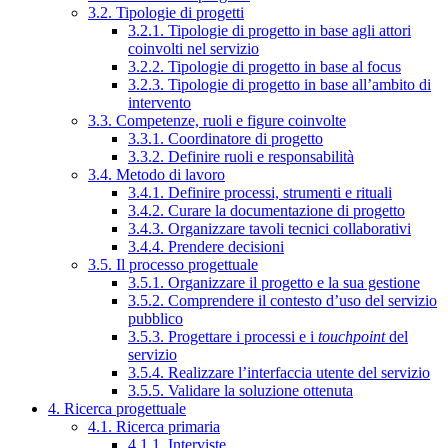
3.2. Tipologie di progetti
3.2.1. Tipologie di progetto in base agli attori
coinvolti nel servizio
3.2.2. Tipologie di progetto in base al focus
3.2.3. Tipologie di progetto in base all’ambito di
intervento
3.3. Competenze, ruoli e figure coinvolte
3.3.1. Coordinatore di progetto
3.3.2. Definire ruoli e responsabilità
3.4. Metodo di lavoro
3.4.1. Definire processi, strumenti e rituali
3.4.2. Curare la documentazione di progetto
3.4.3. Organizzare tavoli tecnici collaborativi
3.4.4. Prendere decisioni
3.5. Il processo progettuale
3.5.1. Organizzare il progetto e la sua gestione
3.5.2. Comprendere il contesto d’uso del servizio
pubblico
3.5.3. Progettare i processi e i
touchpoint
del
servizio
3.5.4. Realizzare l’interfaccia utente del servizio
3.5.5. Validare la soluzione ottenuta
4. Ricerca progettuale
4.1. Ricerca primaria
4.1.1. Interviste