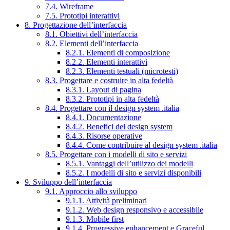
7.4. Wireframe
7.5. Prototipi interattivi
8. Progettazione dell’interfaccia
8.1. Obiettivi dell’interfaccia
8.2. Elementi dell’interfaccia
8.2.1. Elementi di composizione
8.2.2. Elementi interattivi
8.2.3. Elementi testuali (microtesti)
8.3. Progettare e costruire in alta fedeltà
8.3.1. Layout di pagina
8.3.2. Prototipi in alta fedeltà
8.4. Progettare con il design system .italia
8.4.1. Documentazione
8.4.2. Benefici del design system
8.4.3. Risorse operative
8.4.4. Come contribuire al design system .italia
8.5. Progettare con i modelli di sito e servizi
8.5.1. Vantaggi dell’utilizzo dei modelli
8.5.2. I modelli di sito e servizi disponibili
9. Sviluppo dell’interfaccia
9.1. Approccio allo sviluppo
9.1.1. Attività preliminari
9.1.2. Web design responsivo e accessibile
9.1.3. Mobile first
9.1.4. Progressive enhancement e Graceful