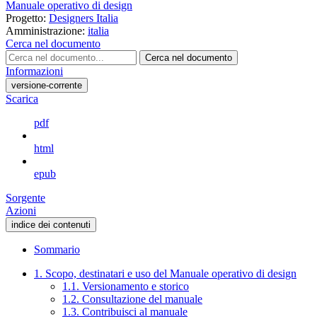
Manuale operativo di design
Progetto:
Designers Italia
Amministrazione:
italia
Cerca nel documento
Cerca nel documento
Informazioni
versione-corrente
Scarica
pdf
html
epub
Sorgente
Azioni
indice dei contenuti
Sommario
1. Scopo, destinatari e uso del Manuale operativo di design
1.1. Versionamento e storico
1.2. Consultazione del manuale
1.3. Contribuisci al manuale