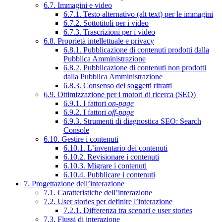
6.7. Immagini e video
6.7.1. Testo alternativo (alt text) per le immagini
6.7.2. Sottotitoli per i video
6.7.3. Trascrizioni per i video
6.8. Proprietà intellettuale e privacy
6.8.1. Pubblicazione di contenuti prodotti dalla
Pubblica Amministrazione
6.8.2. Pubblicazione di contenuti non prodotti
dalla Pubblica Amministrazione
6.8.3. Consenso dei soggetti ritratti
6.9. Ottimizzazione per i motori di ricerca (SEO)
6.9.1. I fattori
on-page
6.9.2. I fattori
off-page
6.9.3. Strumenti di diagnostica SEO: Search
Console
6.10. Gestire i contenuti
6.10.1. L’inventario dei contenuti
6.10.2. Revisionare i contenuti
6.10.3. Migrare i contenuti
6.10.4. Pubblicare i contenuti
7. Progettazione dell’interazione
7.1. Caratteristiche dell’interazione
7.2. User stories per definire l’interazione
7.2.1. Differenza tra scenari e user stories
7.3. Flussi di interazione