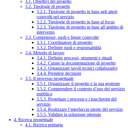
3.1. Obiettivi del progetto
3.2. Tipologie di progetti
3.2.1. Tipologie di progetto in base agli attori
coinvolti nel servizio
3.2.2. Tipologie di progetto in base al focus
3.2.3. Tipologie di progetto in base all’ambito di
intervento
3.3. Competenze, ruoli e figure coinvolte
3.3.1. Coordinatore di progetto
3.3.2. Definire ruoli e responsabilità
3.4. Metodo di lavoro
3.4.1. Definire processi, strumenti e rituali
3.4.2. Curare la documentazione di progetto
3.4.3. Organizzare tavoli tecnici collaborativi
3.4.4. Prendere decisioni
3.5. Il processo progettuale
3.5.1. Organizzare il progetto e la sua gestione
3.5.2. Comprendere il contesto d’uso del servizio
pubblico
3.5.3. Progettare i processi e i
touchpoint
del
servizio
3.5.4. Realizzare l’interfaccia utente del servizio
3.5.5. Validare la soluzione ottenuta
4. Ricerca progettuale
4.1. Ricerca primaria