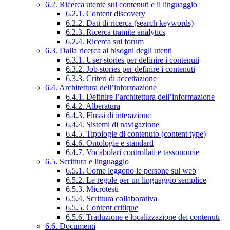
6.2. Ricerca utente sui contenuti e il linguaggio
6.2.1. Content discovery
6.2.2. Dati di ricerca (search keywords)
6.2.3. Ricerca tramite analytics
6.2.4. Ricerca sui forum
6.3. Dalla ricerca ai bisogni degli utenti
6.3.1. User stories per definire i contenuti
6.3.2. Job stories per definire i contenuti
6.3.3. Criteri di accettazione
6.4. Architettura dell’informazione
6.4.1. Definire l’architettura dell’informazione
6.4.2. Alberatura
6.4.3. Flussi di interazione
6.4.4. Sistemi di navigazione
6.4.5. Tipologie di contenuto (content type)
6.4.6. Ontologie e standard
6.4.7. Vocabolari controllati e tassonomie
6.5. Scrittura e linguaggio
6.5.1. Come leggono le persone sul web
6.5.2. Le regole per un linguaggio semplice
6.5.3. Microtesti
6.5.4. Scrittura collaborativa
6.5.5. Content critique
6.5.6. Traduzione e localizzazione dei contenuti
6.6. Documenti