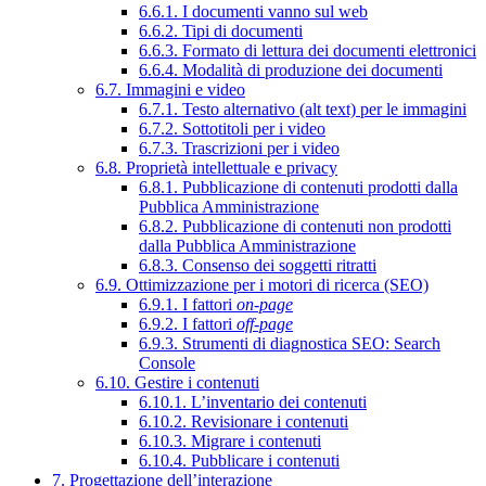
6.6.1. I documenti vanno sul web
6.6.2. Tipi di documenti
6.6.3. Formato di lettura dei documenti elettronici
6.6.4. Modalità di produzione dei documenti
6.7. Immagini e video
6.7.1. Testo alternativo (alt text) per le immagini
6.7.2. Sottotitoli per i video
6.7.3. Trascrizioni per i video
6.8. Proprietà intellettuale e privacy
6.8.1. Pubblicazione di contenuti prodotti dalla
Pubblica Amministrazione
6.8.2. Pubblicazione di contenuti non prodotti
dalla Pubblica Amministrazione
6.8.3. Consenso dei soggetti ritratti
6.9. Ottimizzazione per i motori di ricerca (SEO)
6.9.1. I fattori
on-page
6.9.2. I fattori
off-page
6.9.3. Strumenti di diagnostica SEO: Search
Console
6.10. Gestire i contenuti
6.10.1. L’inventario dei contenuti
6.10.2. Revisionare i contenuti
6.10.3. Migrare i contenuti
6.10.4. Pubblicare i contenuti
7. Progettazione dell’interazione