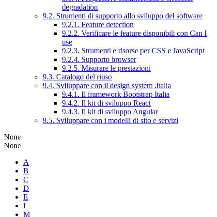
degradation
9.2. Strumenti di supporto allo sviluppo del software
9.2.1. Feature detection
9.2.2. Verificare le feature disponibili con Can I
use
9.2.3. Strumenti e risorse per CSS e JavaScript
9.2.4. Supporto browser
9.2.5. Misurare le prestazioni
9.3. Catalogo del riuso
9.4. Sviluppare con il design system .italia
9.4.1. Il framework Bootstrap Italia
9.4.2. Il kit di sviluppo React
9.4.3. Il kit di sviluppo Angular
9.5. Sviluppare con i modelli di sito e servizi
None
None
A
B
C
D
E
I
M