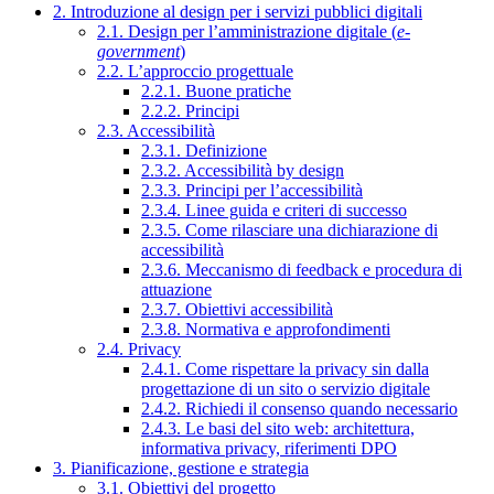
2. Introduzione al design per i servizi pubblici digitali
2.1. Design per l’amministrazione digitale (
e-
government
)
2.2. L’approccio progettuale
2.2.1. Buone pratiche
2.2.2. Principi
2.3. Accessibilità
2.3.1. Definizione
2.3.2. Accessibilità by design
2.3.3. Principi per l’accessibilità
2.3.4. Linee guida e criteri di successo
2.3.5. Come rilasciare una dichiarazione di
accessibilità
2.3.6. Meccanismo di feedback e procedura di
attuazione
2.3.7. Obiettivi accessibilità
2.3.8. Normativa e approfondimenti
2.4. Privacy
2.4.1. Come rispettare la privacy sin dalla
progettazione di un sito o servizio digitale
2.4.2. Richiedi il consenso quando necessario
2.4.3. Le basi del sito web: architettura,
informativa privacy, riferimenti DPO
3. Pianificazione, gestione e strategia
3.1. Obiettivi del progetto