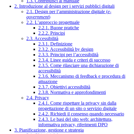
1.3. Contribuisci al manuale
2. Introduzione al design per i servizi pubblici digitali
2.1. Design per l’amministrazione digitale (
e-
government
)
2.2. L’approccio progettuale
2.2.1. Buone pratiche
2.2.2. Principi
2.3. Accessibilità
2.3.1. Definizione
2.3.2. Accessibilità by design
2.3.3. Principi per l’accessibilità
2.3.4. Linee guida e criteri di successo
2.3.5. Come rilasciare una dichiarazione di
accessibilità
2.3.6. Meccanismo di feedback e procedura di
attuazione
2.3.7. Obiettivi accessibilità
2.3.8. Normativa e approfondimenti
2.4. Privacy
2.4.1. Come rispettare la privacy sin dalla
progettazione di un sito o servizio digitale
2.4.2. Richiedi il consenso quando necessario
2.4.3. Le basi del sito web: architettura,
informativa privacy, riferimenti DPO
3. Pianificazione, gestione e strategia