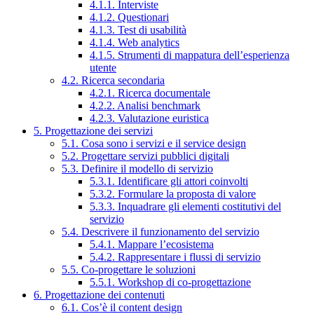
4.1.1. Interviste
4.1.2. Questionari
4.1.3. Test di usabilità
4.1.4. Web analytics
4.1.5. Strumenti di mappatura dell’esperienza
utente
4.2. Ricerca secondaria
4.2.1. Ricerca documentale
4.2.2. Analisi benchmark
4.2.3. Valutazione euristica
5. Progettazione dei servizi
5.1. Cosa sono i servizi e il service design
5.2. Progettare servizi pubblici digitali
5.3. Definire il modello di servizio
5.3.1. Identificare gli attori coinvolti
5.3.2. Formulare la proposta di valore
5.3.3. Inquadrare gli elementi costitutivi del
servizio
5.4. Descrivere il funzionamento del servizio
5.4.1. Mappare l’ecosistema
5.4.2. Rappresentare i flussi di servizio
5.5. Co-progettare le soluzioni
5.5.1. Workshop di co-progettazione
6. Progettazione dei contenuti
6.1. Cos’è il content design