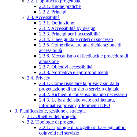
2.2. L’approccio progettuale
2.2.1. Buone pratiche
2.2.2. Principi
2.3. Accessibilità
2.3.1. Definizione
2.3.2. Accessibilità by design
2.3.3. Principi per l’accessibilità
2.3.4. Linee guida e criteri di successo
2.3.5. Come rilasciare una dichiarazione di
accessibilità
2.3.6. Meccanismo di feedback e procedura di
attuazione
2.3.7. Obiettivi accessibilità
2.3.8. Normativa e approfondimenti
2.4. Privacy
2.4.1. Come rispettare la privacy sin dalla
progettazione di un sito o servizio digitale
2.4.2. Richiedi il consenso quando necessario
2.4.3. Le basi del sito web: architettura,
informativa privacy, riferimenti DPO
3. Pianificazione, gestione e strategia
3.1. Obiettivi del progetto
3.2. Tipologie di progetti
3.2.1. Tipologie di progetto in base agli attori
coinvolti nel servizio