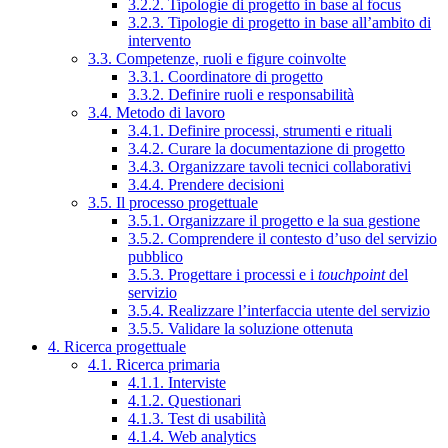
3.2.2. Tipologie di progetto in base al focus
3.2.3. Tipologie di progetto in base all’ambito di
intervento
3.3. Competenze, ruoli e figure coinvolte
3.3.1. Coordinatore di progetto
3.3.2. Definire ruoli e responsabilità
3.4. Metodo di lavoro
3.4.1. Definire processi, strumenti e rituali
3.4.2. Curare la documentazione di progetto
3.4.3. Organizzare tavoli tecnici collaborativi
3.4.4. Prendere decisioni
3.5. Il processo progettuale
3.5.1. Organizzare il progetto e la sua gestione
3.5.2. Comprendere il contesto d’uso del servizio
pubblico
3.5.3. Progettare i processi e i
touchpoint
del
servizio
3.5.4. Realizzare l’interfaccia utente del servizio
3.5.5. Validare la soluzione ottenuta
4. Ricerca progettuale
4.1. Ricerca primaria
4.1.1. Interviste
4.1.2. Questionari
4.1.3. Test di usabilità
4.1.4. Web analytics