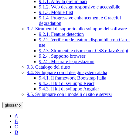
9.1.1. Attività preliminari
9.1.2. Web design responsivo e accessibile
9.1.3. Mobile first
9.1.4. Progressive enhancement e Graceful
degradation
9.2. Strumenti di supporto allo sviluppo del software
9.2.1. Feature detection
9.2.2. Verificare le feature disponibili con Can I
use
9.2.3. Strumenti e risorse per CSS e JavaScript
9.2.4. Supporto browser
9.2.5. Misurare le prestazioni
9.3. Catalogo del riuso
9.4. Sviluppare con il design system .italia
9.4.1. Il framework Bootstrap Italia
9.4.2. Il kit di sviluppo React
9.4.3. Il kit di sviluppo Angular
9.5. Sviluppare con i modelli di sito e servizi
glossario
A
B
C
D