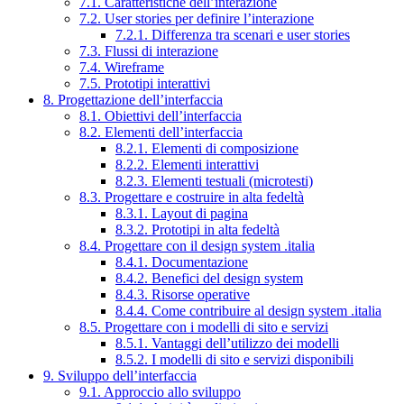
7.1. Caratteristiche dell’interazione
7.2. User stories per definire l’interazione
7.2.1. Differenza tra scenari e user stories
7.3. Flussi di interazione
7.4. Wireframe
7.5. Prototipi interattivi
8. Progettazione dell’interfaccia
8.1. Obiettivi dell’interfaccia
8.2. Elementi dell’interfaccia
8.2.1. Elementi di composizione
8.2.2. Elementi interattivi
8.2.3. Elementi testuali (microtesti)
8.3. Progettare e costruire in alta fedeltà
8.3.1. Layout di pagina
8.3.2. Prototipi in alta fedeltà
8.4. Progettare con il design system .italia
8.4.1. Documentazione
8.4.2. Benefici del design system
8.4.3. Risorse operative
8.4.4. Come contribuire al design system .italia
8.5. Progettare con i modelli di sito e servizi
8.5.1. Vantaggi dell’utilizzo dei modelli
8.5.2. I modelli di sito e servizi disponibili
9. Sviluppo dell’interfaccia
9.1. Approccio allo sviluppo