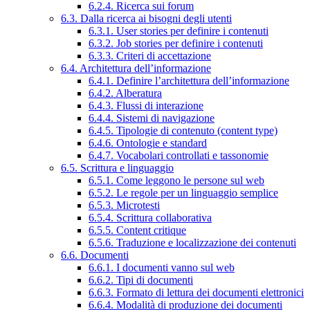
6.2.4. Ricerca sui forum
6.3. Dalla ricerca ai bisogni degli utenti
6.3.1. User stories per definire i contenuti
6.3.2. Job stories per definire i contenuti
6.3.3. Criteri di accettazione
6.4. Architettura dell’informazione
6.4.1. Definire l’architettura dell’informazione
6.4.2. Alberatura
6.4.3. Flussi di interazione
6.4.4. Sistemi di navigazione
6.4.5. Tipologie di contenuto (content type)
6.4.6. Ontologie e standard
6.4.7. Vocabolari controllati e tassonomie
6.5. Scrittura e linguaggio
6.5.1. Come leggono le persone sul web
6.5.2. Le regole per un linguaggio semplice
6.5.3. Microtesti
6.5.4. Scrittura collaborativa
6.5.5. Content critique
6.5.6. Traduzione e localizzazione dei contenuti
6.6. Documenti
6.6.1. I documenti vanno sul web
6.6.2. Tipi di documenti
6.6.3. Formato di lettura dei documenti elettronici
6.6.4. Modalità di produzione dei documenti