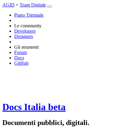
AGID
+
Team Digitale
Piano Triennale
Le community
Developers
Designers
Gli strumenti
Forum
Docs
GitHub
Docs Italia
beta
Documenti pubblici, digitali.