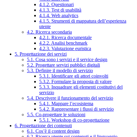
4.1.2. Questionari
4.1.3. Test di usabilità
4.1.4. Web analytics
4.1.5. Strumenti di mappatura dell’esperienza
utente
4.2. Ricerca secondaria
4.2.1. Ricerca documentale
4.2.2. Analisi benchmark
4.2.3. Valutazione euristica
5. Progettazione dei servizi
5.1. Cosa sono i servizi e il service design
5.2. Progettare servizi pubblici digitali
5.3. Definire il modello di servizio
5.3.1. Identificare gli attori coinvolti
5.3.2. Formulare la proposta di valore
5.3.3. Inquadrare gli elementi costitutivi del
servizio
5.4. Descrivere il funzionamento del servizio
5.4.1. Mappare l’ecosistema
5.4.2. Rappresentare i flussi di servizio
5.5. Co-progettare le soluzioni
5.5.1. Workshop di co-progettazione
6. Progettazione dei contenuti
6.1. Cos’è il content design
6.2. Ricerca utente sui contenuti e il linguaggio