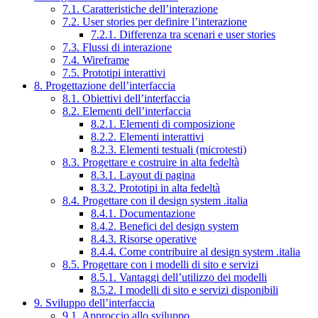
7.1. Caratteristiche dell’interazione
7.2. User stories per definire l’interazione
7.2.1. Differenza tra scenari e user stories
7.3. Flussi di interazione
7.4. Wireframe
7.5. Prototipi interattivi
8. Progettazione dell’interfaccia
8.1. Obiettivi dell’interfaccia
8.2. Elementi dell’interfaccia
8.2.1. Elementi di composizione
8.2.2. Elementi interattivi
8.2.3. Elementi testuali (microtesti)
8.3. Progettare e costruire in alta fedeltà
8.3.1. Layout di pagina
8.3.2. Prototipi in alta fedeltà
8.4. Progettare con il design system .italia
8.4.1. Documentazione
8.4.2. Benefici del design system
8.4.3. Risorse operative
8.4.4. Come contribuire al design system .italia
8.5. Progettare con i modelli di sito e servizi
8.5.1. Vantaggi dell’utilizzo dei modelli
8.5.2. I modelli di sito e servizi disponibili
9. Sviluppo dell’interfaccia
9.1. Approccio allo sviluppo