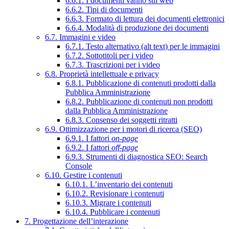
6.6.1. I documenti vanno sul web
6.6.2. Tipi di documenti
6.6.3. Formato di lettura dei documenti elettronici
6.6.4. Modalità di produzione dei documenti
6.7. Immagini e video
6.7.1. Testo alternativo (alt text) per le immagini
6.7.2. Sottotitoli per i video
6.7.3. Trascrizioni per i video
6.8. Proprietà intellettuale e privacy
6.8.1. Pubblicazione di contenuti prodotti dalla
Pubblica Amministrazione
6.8.2. Pubblicazione di contenuti non prodotti
dalla Pubblica Amministrazione
6.8.3. Consenso dei soggetti ritratti
6.9. Ottimizzazione per i motori di ricerca (SEO)
6.9.1. I fattori
on-page
6.9.2. I fattori
off-page
6.9.3. Strumenti di diagnostica SEO: Search
Console
6.10. Gestire i contenuti
6.10.1. L’inventario dei contenuti
6.10.2. Revisionare i contenuti
6.10.3. Migrare i contenuti
6.10.4. Pubblicare i contenuti
7. Progettazione dell’interazione