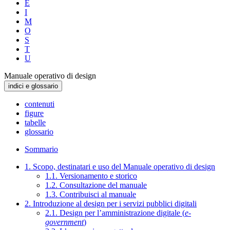
E
I
M
O
S
T
U
Manuale operativo di design
indici e glossario
contenuti
figure
tabelle
glossario
Sommario
1. Scopo, destinatari e uso del Manuale operativo di design
1.1. Versionamento e storico
1.2. Consultazione del manuale
1.3. Contribuisci al manuale
2. Introduzione al design per i servizi pubblici digitali
2.1. Design per l’amministrazione digitale (
e-
government
)