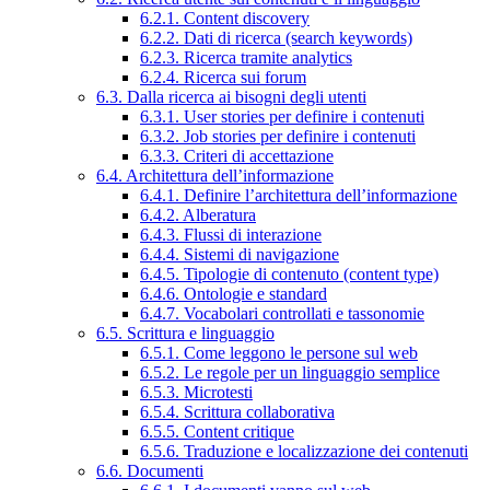
6.2.1. Content discovery
6.2.2. Dati di ricerca (search keywords)
6.2.3. Ricerca tramite analytics
6.2.4. Ricerca sui forum
6.3. Dalla ricerca ai bisogni degli utenti
6.3.1. User stories per definire i contenuti
6.3.2. Job stories per definire i contenuti
6.3.3. Criteri di accettazione
6.4. Architettura dell’informazione
6.4.1. Definire l’architettura dell’informazione
6.4.2. Alberatura
6.4.3. Flussi di interazione
6.4.4. Sistemi di navigazione
6.4.5. Tipologie di contenuto (content type)
6.4.6. Ontologie e standard
6.4.7. Vocabolari controllati e tassonomie
6.5. Scrittura e linguaggio
6.5.1. Come leggono le persone sul web
6.5.2. Le regole per un linguaggio semplice
6.5.3. Microtesti
6.5.4. Scrittura collaborativa
6.5.5. Content critique
6.5.6. Traduzione e localizzazione dei contenuti
6.6. Documenti