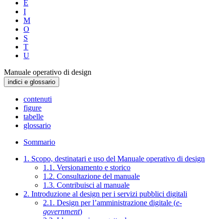
E
I
M
O
S
T
U
Manuale operativo di design
indici e glossario
contenuti
figure
tabelle
glossario
Sommario
1. Scopo, destinatari e uso del Manuale operativo di design
1.1. Versionamento e storico
1.2. Consultazione del manuale
1.3. Contribuisci al manuale
2. Introduzione al design per i servizi pubblici digitali
2.1. Design per l’amministrazione digitale (
e-
government
)