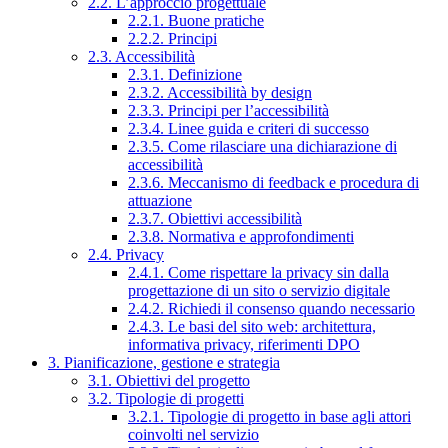
2.2. L’approccio progettuale
2.2.1. Buone pratiche
2.2.2. Principi
2.3. Accessibilità
2.3.1. Definizione
2.3.2. Accessibilità by design
2.3.3. Principi per l’accessibilità
2.3.4. Linee guida e criteri di successo
2.3.5. Come rilasciare una dichiarazione di
accessibilità
2.3.6. Meccanismo di feedback e procedura di
attuazione
2.3.7. Obiettivi accessibilità
2.3.8. Normativa e approfondimenti
2.4. Privacy
2.4.1. Come rispettare la privacy sin dalla
progettazione di un sito o servizio digitale
2.4.2. Richiedi il consenso quando necessario
2.4.3. Le basi del sito web: architettura,
informativa privacy, riferimenti DPO
3. Pianificazione, gestione e strategia
3.1. Obiettivi del progetto
3.2. Tipologie di progetti
3.2.1. Tipologie di progetto in base agli attori
coinvolti nel servizio