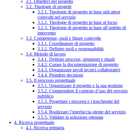
3.1. Obiettivi del progetto
3.2. Tipologie di progetti
3.2.1. Tipologie di progetto in base agli attori
coinvolti nel servizio
3.2.2. Tipologie di progetto in base al focus
3.2.3. Tipologie di progetto in base all’ambito di
intervento
3.3. Competenze, ruoli e figure coinvolte
3.3.1. Coordinatore di progetto
3.3.2. Definire ruoli e responsabilità
3.4. Metodo di lavoro
3.4.1. Definire processi, strumenti e rituali
3.4.2. Curare la documentazione di progetto
3.4.3. Organizzare tavoli tecnici collaborativi
3.4.4. Prendere decisioni
3.5. Il processo progettuale
3.5.1. Organizzare il progetto e la sua gestione
3.5.2. Comprendere il contesto d’uso del servizio
pubblico
3.5.3. Progettare i processi e i
touchpoint
del
servizio
3.5.4. Realizzare l’interfaccia utente del servizio
3.5.5. Validare la soluzione ottenuta
4. Ricerca progettuale
4.1. Ricerca primaria