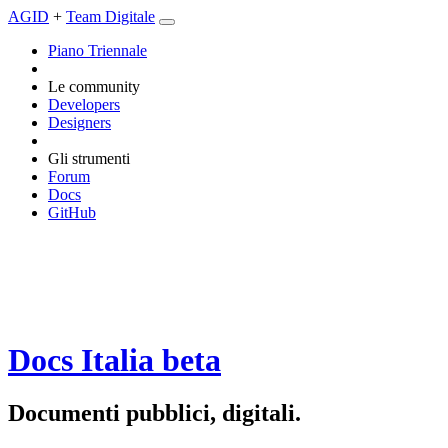
AGID
+
Team Digitale
Piano Triennale
Le community
Developers
Designers
Gli strumenti
Forum
Docs
GitHub
Docs Italia
beta
Documenti pubblici, digitali.