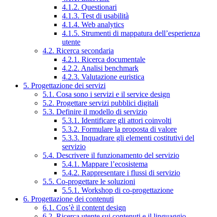
4.1.2. Questionari
4.1.3. Test di usabilità
4.1.4. Web analytics
4.1.5. Strumenti di mappatura dell’esperienza
utente
4.2. Ricerca secondaria
4.2.1. Ricerca documentale
4.2.2. Analisi benchmark
4.2.3. Valutazione euristica
5. Progettazione dei servizi
5.1. Cosa sono i servizi e il service design
5.2. Progettare servizi pubblici digitali
5.3. Definire il modello di servizio
5.3.1. Identificare gli attori coinvolti
5.3.2. Formulare la proposta di valore
5.3.3. Inquadrare gli elementi costitutivi del
servizio
5.4. Descrivere il funzionamento del servizio
5.4.1. Mappare l’ecosistema
5.4.2. Rappresentare i flussi di servizio
5.5. Co-progettare le soluzioni
5.5.1. Workshop di co-progettazione
6. Progettazione dei contenuti
6.1. Cos’è il content design
6.2. Ricerca utente sui contenuti e il linguaggio