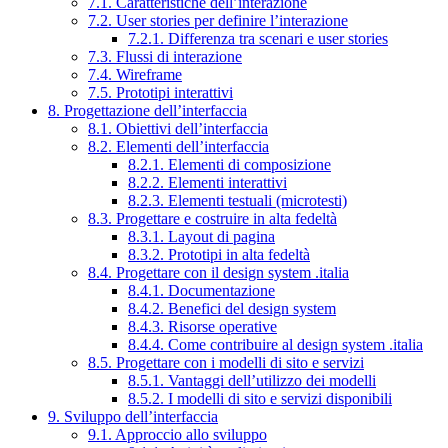
7.1. Caratteristiche dell’interazione
7.2. User stories per definire l’interazione
7.2.1. Differenza tra scenari e user stories
7.3. Flussi di interazione
7.4. Wireframe
7.5. Prototipi interattivi
8. Progettazione dell’interfaccia
8.1. Obiettivi dell’interfaccia
8.2. Elementi dell’interfaccia
8.2.1. Elementi di composizione
8.2.2. Elementi interattivi
8.2.3. Elementi testuali (microtesti)
8.3. Progettare e costruire in alta fedeltà
8.3.1. Layout di pagina
8.3.2. Prototipi in alta fedeltà
8.4. Progettare con il design system .italia
8.4.1. Documentazione
8.4.2. Benefici del design system
8.4.3. Risorse operative
8.4.4. Come contribuire al design system .italia
8.5. Progettare con i modelli di sito e servizi
8.5.1. Vantaggi dell’utilizzo dei modelli
8.5.2. I modelli di sito e servizi disponibili
9. Sviluppo dell’interfaccia
9.1. Approccio allo sviluppo