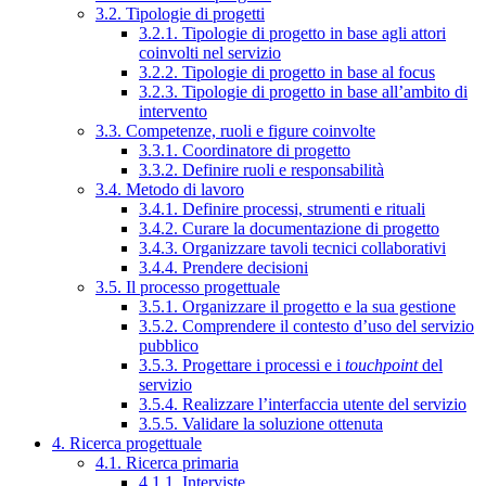
3.2. Tipologie di progetti
3.2.1. Tipologie di progetto in base agli attori
coinvolti nel servizio
3.2.2. Tipologie di progetto in base al focus
3.2.3. Tipologie di progetto in base all’ambito di
intervento
3.3. Competenze, ruoli e figure coinvolte
3.3.1. Coordinatore di progetto
3.3.2. Definire ruoli e responsabilità
3.4. Metodo di lavoro
3.4.1. Definire processi, strumenti e rituali
3.4.2. Curare la documentazione di progetto
3.4.3. Organizzare tavoli tecnici collaborativi
3.4.4. Prendere decisioni
3.5. Il processo progettuale
3.5.1. Organizzare il progetto e la sua gestione
3.5.2. Comprendere il contesto d’uso del servizio
pubblico
3.5.3. Progettare i processi e i
touchpoint
del
servizio
3.5.4. Realizzare l’interfaccia utente del servizio
3.5.5. Validare la soluzione ottenuta
4. Ricerca progettuale
4.1. Ricerca primaria
4.1.1. Interviste