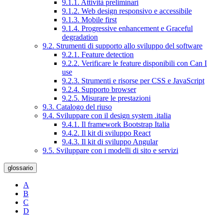
9.1.1. Attività preliminari
9.1.2. Web design responsivo e accessibile
9.1.3. Mobile first
9.1.4. Progressive enhancement e Graceful
degradation
9.2. Strumenti di supporto allo sviluppo del software
9.2.1. Feature detection
9.2.2. Verificare le feature disponibili con Can I
use
9.2.3. Strumenti e risorse per CSS e JavaScript
9.2.4. Supporto browser
9.2.5. Misurare le prestazioni
9.3. Catalogo del riuso
9.4. Sviluppare con il design system .italia
9.4.1. Il framework Bootstrap Italia
9.4.2. Il kit di sviluppo React
9.4.3. Il kit di sviluppo Angular
9.5. Sviluppare con i modelli di sito e servizi
glossario
A
B
C
D