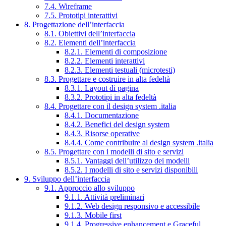
7.4. Wireframe
7.5. Prototipi interattivi
8. Progettazione dell’interfaccia
8.1. Obiettivi dell’interfaccia
8.2. Elementi dell’interfaccia
8.2.1. Elementi di composizione
8.2.2. Elementi interattivi
8.2.3. Elementi testuali (microtesti)
8.3. Progettare e costruire in alta fedeltà
8.3.1. Layout di pagina
8.3.2. Prototipi in alta fedeltà
8.4. Progettare con il design system .italia
8.4.1. Documentazione
8.4.2. Benefici del design system
8.4.3. Risorse operative
8.4.4. Come contribuire al design system .italia
8.5. Progettare con i modelli di sito e servizi
8.5.1. Vantaggi dell’utilizzo dei modelli
8.5.2. I modelli di sito e servizi disponibili
9. Sviluppo dell’interfaccia
9.1. Approccio allo sviluppo
9.1.1. Attività preliminari
9.1.2. Web design responsivo e accessibile
9.1.3. Mobile first
9.1.4. Progressive enhancement e Graceful