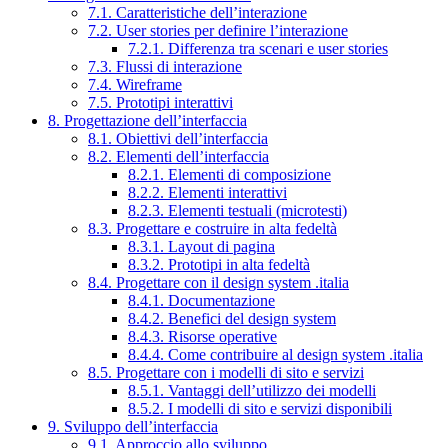
7.1. Caratteristiche dell’interazione
7.2. User stories per definire l’interazione
7.2.1. Differenza tra scenari e user stories
7.3. Flussi di interazione
7.4. Wireframe
7.5. Prototipi interattivi
8. Progettazione dell’interfaccia
8.1. Obiettivi dell’interfaccia
8.2. Elementi dell’interfaccia
8.2.1. Elementi di composizione
8.2.2. Elementi interattivi
8.2.3. Elementi testuali (microtesti)
8.3. Progettare e costruire in alta fedeltà
8.3.1. Layout di pagina
8.3.2. Prototipi in alta fedeltà
8.4. Progettare con il design system .italia
8.4.1. Documentazione
8.4.2. Benefici del design system
8.4.3. Risorse operative
8.4.4. Come contribuire al design system .italia
8.5. Progettare con i modelli di sito e servizi
8.5.1. Vantaggi dell’utilizzo dei modelli
8.5.2. I modelli di sito e servizi disponibili
9. Sviluppo dell’interfaccia
9.1. Approccio allo sviluppo