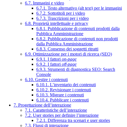
6.7. Immagini e video
6.7.1. Testo alternativo (alt text) per le immagini
6.7.2. Sottotitoli per i video
6.7.3. Trascrizioni per i video
6.8. Proprietà intellettuale e privacy
6.8.1. Pubblicazione di contenuti prodotti dalla
Pubblica Amministrazione
6.8.2. Pubblicazione di contenuti non prodotti
dalla Pubblica Amministrazione
6.8.3. Consenso dei soggetti ritratti
6.9. Ottimizzazione per i motori di ricerca (SEO)
6.9.1. I fattori
on-page
6.9.2. I fattori
off-page
6.9.3. Strumenti di diagnostica SEO: Search
Console
6.10. Gestire i contenuti
6.10.1. L’inventario dei contenuti
6.10.2. Revisionare i contenuti
6.10.3. Migrare i contenuti
6.10.4. Pubblicare i contenuti
7. Progettazione dell’interazione
7.1. Caratteristiche dell’interazione
7.2. User stories per definire l’interazione
7.2.1. Differenza tra scenari e user stories
7.3. Flussi di interazione