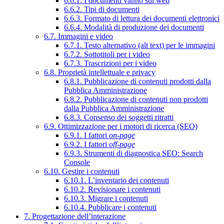
6.6.1. I documenti vanno sul web
6.6.2. Tipi di documenti
6.6.3. Formato di lettura dei documenti elettronici
6.6.4. Modalità di produzione dei documenti
6.7. Immagini e video
6.7.1. Testo alternativo (alt text) per le immagini
6.7.2. Sottotitoli per i video
6.7.3. Trascrizioni per i video
6.8. Proprietà intellettuale e privacy
6.8.1. Pubblicazione di contenuti prodotti dalla
Pubblica Amministrazione
6.8.2. Pubblicazione di contenuti non prodotti
dalla Pubblica Amministrazione
6.8.3. Consenso dei soggetti ritratti
6.9. Ottimizzazione per i motori di ricerca (SEO)
6.9.1. I fattori
on-page
6.9.2. I fattori
off-page
6.9.3. Strumenti di diagnostica SEO: Search
Console
6.10. Gestire i contenuti
6.10.1. L’inventario dei contenuti
6.10.2. Revisionare i contenuti
6.10.3. Migrare i contenuti
6.10.4. Pubblicare i contenuti
7. Progettazione dell’interazione