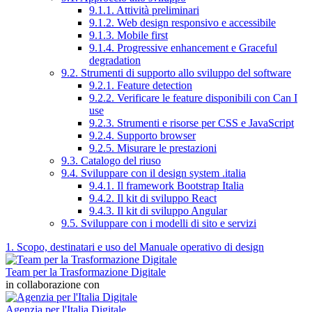
9.1.1. Attività preliminari
9.1.2. Web design responsivo e accessibile
9.1.3. Mobile first
9.1.4. Progressive enhancement e Graceful
degradation
9.2. Strumenti di supporto allo sviluppo del software
9.2.1. Feature detection
9.2.2. Verificare le feature disponibili con Can I
use
9.2.3. Strumenti e risorse per CSS e JavaScript
9.2.4. Supporto browser
9.2.5. Misurare le prestazioni
9.3. Catalogo del riuso
9.4. Sviluppare con il design system .italia
9.4.1. Il framework Bootstrap Italia
9.4.2. Il kit di sviluppo React
9.4.3. Il kit di sviluppo Angular
9.5. Sviluppare con i modelli di sito e servizi
1. Scopo, destinatari e uso del Manuale operativo di design
Team per la Trasformazione Digitale
in collaborazione con
Agenzia per l'Italia Digitale