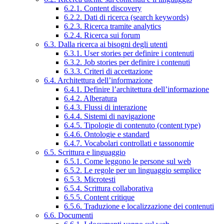
6.2.1. Content discovery
6.2.2. Dati di ricerca (search keywords)
6.2.3. Ricerca tramite analytics
6.2.4. Ricerca sui forum
6.3. Dalla ricerca ai bisogni degli utenti
6.3.1. User stories per definire i contenuti
6.3.2. Job stories per definire i contenuti
6.3.3. Criteri di accettazione
6.4. Architettura dell’informazione
6.4.1. Definire l’architettura dell’informazione
6.4.2. Alberatura
6.4.3. Flussi di interazione
6.4.4. Sistemi di navigazione
6.4.5. Tipologie di contenuto (content type)
6.4.6. Ontologie e standard
6.4.7. Vocabolari controllati e tassonomie
6.5. Scrittura e linguaggio
6.5.1. Come leggono le persone sul web
6.5.2. Le regole per un linguaggio semplice
6.5.3. Microtesti
6.5.4. Scrittura collaborativa
6.5.5. Content critique
6.5.6. Traduzione e localizzazione dei contenuti
6.6. Documenti