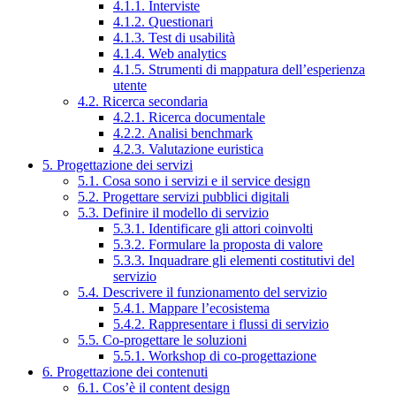
4.1.1. Interviste
4.1.2. Questionari
4.1.3. Test di usabilità
4.1.4. Web analytics
4.1.5. Strumenti di mappatura dell’esperienza
utente
4.2. Ricerca secondaria
4.2.1. Ricerca documentale
4.2.2. Analisi benchmark
4.2.3. Valutazione euristica
5. Progettazione dei servizi
5.1. Cosa sono i servizi e il service design
5.2. Progettare servizi pubblici digitali
5.3. Definire il modello di servizio
5.3.1. Identificare gli attori coinvolti
5.3.2. Formulare la proposta di valore
5.3.3. Inquadrare gli elementi costitutivi del
servizio
5.4. Descrivere il funzionamento del servizio
5.4.1. Mappare l’ecosistema
5.4.2. Rappresentare i flussi di servizio
5.5. Co-progettare le soluzioni
5.5.1. Workshop di co-progettazione
6. Progettazione dei contenuti
6.1. Cos’è il content design