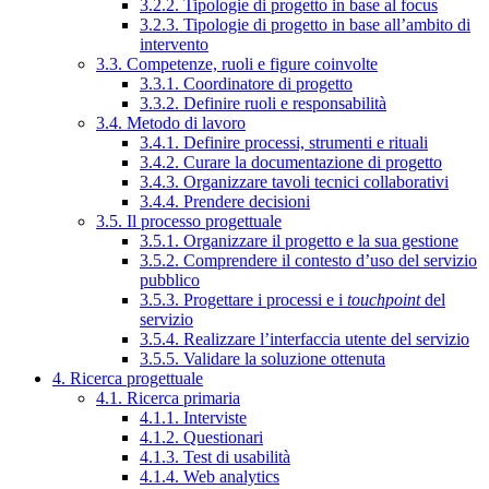
3.2.2. Tipologie di progetto in base al focus
3.2.3. Tipologie di progetto in base all’ambito di
intervento
3.3. Competenze, ruoli e figure coinvolte
3.3.1. Coordinatore di progetto
3.3.2. Definire ruoli e responsabilità
3.4. Metodo di lavoro
3.4.1. Definire processi, strumenti e rituali
3.4.2. Curare la documentazione di progetto
3.4.3. Organizzare tavoli tecnici collaborativi
3.4.4. Prendere decisioni
3.5. Il processo progettuale
3.5.1. Organizzare il progetto e la sua gestione
3.5.2. Comprendere il contesto d’uso del servizio
pubblico
3.5.3. Progettare i processi e i
touchpoint
del
servizio
3.5.4. Realizzare l’interfaccia utente del servizio
3.5.5. Validare la soluzione ottenuta
4. Ricerca progettuale
4.1. Ricerca primaria
4.1.1. Interviste
4.1.2. Questionari
4.1.3. Test di usabilità
4.1.4. Web analytics