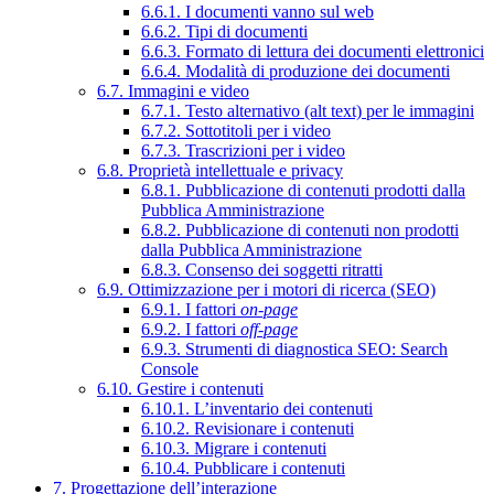
6.6.1. I documenti vanno sul web
6.6.2. Tipi di documenti
6.6.3. Formato di lettura dei documenti elettronici
6.6.4. Modalità di produzione dei documenti
6.7. Immagini e video
6.7.1. Testo alternativo (alt text) per le immagini
6.7.2. Sottotitoli per i video
6.7.3. Trascrizioni per i video
6.8. Proprietà intellettuale e privacy
6.8.1. Pubblicazione di contenuti prodotti dalla
Pubblica Amministrazione
6.8.2. Pubblicazione di contenuti non prodotti
dalla Pubblica Amministrazione
6.8.3. Consenso dei soggetti ritratti
6.9. Ottimizzazione per i motori di ricerca (SEO)
6.9.1. I fattori
on-page
6.9.2. I fattori
off-page
6.9.3. Strumenti di diagnostica SEO: Search
Console
6.10. Gestire i contenuti
6.10.1. L’inventario dei contenuti
6.10.2. Revisionare i contenuti
6.10.3. Migrare i contenuti
6.10.4. Pubblicare i contenuti
7. Progettazione dell’interazione