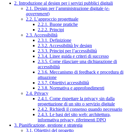
2. Introduzione al design per i servizi pubblici digitali
2.1. Design per l’amministrazione digitale (
e-
government
)
2.2. L’approccio progettuale
2.2.1. Buone pratiche
2.2.2. Principi
2.3. Accessibilità
2.3.1. Definizione
2.3.2. Accessibilità by design
2.3.3. Principi per l’accessibilità
2.3.4. Linee guida e criteri di successo
2.3.5. Come rilasciare una dichiarazione di
accessibilità
2.3.6. Meccanismo di feedback e procedura di
attuazione
2.3.7. Obiettivi accessibilità
2.3.8. Normativa e approfondimenti
2.4. Privacy
2.4.1. Come rispettare la privacy sin dalla
progettazione di un sito o servizio digitale
2.4.2. Richiedi il consenso quando necessario
2.4.3. Le basi del sito web: architettura,
informativa privacy, riferimenti DPO
3. Pianificazione, gestione e strategia
3.1. Obiettivi del progetto