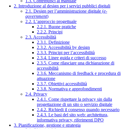
1.3. Contribuisci al manuale
2. Introduzione al design per i servizi pubblici digitali
2.1. Design per l’amministrazione digitale (
e-
government
)
2.2. L’approccio progettuale
2.2.1. Buone pratiche
2.2.2. Principi
2.3. Accessibilità
2.3.1. Definizione
2.3.2. Accessibilità by design
2.3.3. Principi per l’accessibilità
2.3.4. Linee guida e criteri di successo
2.3.5. Come rilasciare una dichiarazione di
accessibilità
2.3.6. Meccanismo di feedback e procedura di
attuazione
2.3.7. Obiettivi accessibilità
2.3.8. Normativa e approfondimenti
2.4. Privacy
2.4.1. Come rispettare la privacy sin dalla
progettazione di un sito o servizio digitale
2.4.2. Richiedi il consenso quando necessario
2.4.3. Le basi del sito web: architettura,
informativa privacy, riferimenti DPO
3. Pianificazione, gestione e strategia