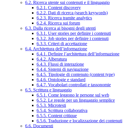
6.2. Ricerca utente sui contenuti e il linguaggio
6.2.1. Content discovery
6.2.2. Dati di ricerca (search keywords)
6.2.3. Ricerca tramite analytics
6.2.4. Ricerca sui forum
6.3. Dalla ricerca ai bisogni degli utenti
6.3.1. User stories per definire i contenuti
6.3.2. Job stories per definire i contenuti
6.3.3. Criteri di accettazione
6.4. Architettura dell’informazione
6.4.1. Definire l’architettura dell’informazione
6.4.2. Alberatura
6.4.3. Flussi di interazione
6.4.4. Sistemi di navigazione
6.4.5. Tipologie di contenuto (content type)
6.4.6. Ontologie e standard
6.4.7. Vocabolari controllati e tassonomie
6.5. Scrittura e linguaggio
6.5.1. Come leggono le persone sul web
6.5.2. Le regole per un linguaggio semplice
6.5.3. Microtesti
6.5.4. Scrittura collaborativa
6.5.5. Content critique
6.5.6. Traduzione e localizzazione dei contenuti
6.6. Documenti