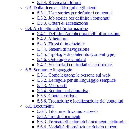
6.2.4. Ricerca sui forum
6.3. Dalla ricerca ai bisogni degli utenti
6.3.1. User stories per definire i contenuti
6.3.2. Job stories per definire i contenuti
6.3.3. Criteri di accettazione
6.4. Architettura dell’informazione
6.4.1. Definire l’architettura dell’informazione
6.4.2. Alberatura
6.4.3. Flussi di interazione
6.4.4. Sistemi di navigazione
6.4.5. Tipologie di contenuto (content type)
6.4.6. Ontologie e standard
6.4.7. Vocabolari controllati e tassonomie
6.5. Scrittura e linguaggio
6.5.1. Come leggono le persone sul web
6.5.2. Le regole per un linguaggio semplice
6.5.3. Microtesti
6.5.4. Scrittura collaborativa
6.5.5. Content critique
6.5.6. Traduzione e localizzazione dei contenuti
6.6. Documenti
6.6.1. I documenti vanno sul web
6.6.2. Tipi di documenti
6.6.3. Formato di lettura dei documenti elettronici
6.6.4. Modalità di produzione dei documenti