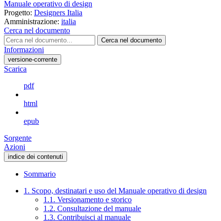
Manuale operativo di design
Progetto:
Designers Italia
Amministrazione:
italia
Cerca nel documento
Cerca nel documento
Informazioni
versione-corrente
Scarica
pdf
html
epub
Sorgente
Azioni
indice dei contenuti
Sommario
1. Scopo, destinatari e uso del Manuale operativo di design
1.1. Versionamento e storico
1.2. Consultazione del manuale
1.3. Contribuisci al manuale