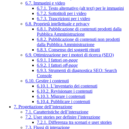
6.7. Immagini e video
6.7.1. Testo alternativo (alt text) per le immagini
6.7.2. Sottotitoli per i video
6.7.3. Trascrizioni per i video
6.8. Proprietà intellettuale e privacy
6.8.1. Pubblicazione di contenuti prodotti dalla
Pubblica Amministrazione
6.8.2. Pubblicazione di contenuti non prodotti
dalla Pubblica Amministrazione
6.8.3. Consenso dei soggetti ritratti
6.9. Ottimizzazione per i motori di ricerca (SEO)
6.9.1. I fattori
on-page
6.9.2. I fattori
off-page
6.9.3. Strumenti di diagnostica SEO: Search
Console
6.10. Gestire i contenuti
6.10.1. L’inventario dei contenuti
6.10.2. Revisionare i contenuti
6.10.3. Migrare i contenuti
6.10.4. Pubblicare i contenuti
7. Progettazione dell’interazione
7.1. Caratteristiche dell’interazione
7.2. User stories per definire l’interazione
7.2.1. Differenza tra scenari e user stories
7.3. Flussi di interazione