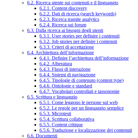
6.2. Ricerca utente sui contenuti e il linguaggio
6.2.1. Content discovery
6.2.2. Dati di ricerca (search keywords)
6.2.3. Ricerca tramite analytics
6.2.4. Ricerca sui forum
6.3. Dalla ricerca ai bisogni degli utenti
6.3.1. User stories per definire i contenuti
6.3.2. Job stories per definire i contenuti
6.3.3. Criteri di accettazione
6.4. Architettura dell’informazione
6.4.1. Definire l’architettura dell’informazione
6.4.2. Alberatura
6.4.3. Flussi di interazione
6.4.4. Sistemi di navigazione
6.4.5. Tipologie di contenuto (content type)
6.4.6. Ontologie e standard
6.4.7. Vocabolari controllati e tassonomie
6.5. Scrittura e linguaggio
6.5.1. Come leggono le persone sul web
6.5.2. Le regole per un linguaggio semplice
6.5.3. Microtesti
6.5.4. Scrittura collaborativa
6.5.5. Content critique
6.5.6. Traduzione e localizzazione dei contenuti
6.6. Documenti