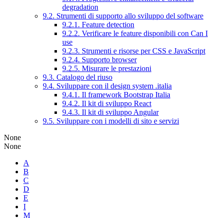
degradation
9.2. Strumenti di supporto allo sviluppo del software
9.2.1. Feature detection
9.2.2. Verificare le feature disponibili con Can I
use
9.2.3. Strumenti e risorse per CSS e JavaScript
9.2.4. Supporto browser
9.2.5. Misurare le prestazioni
9.3. Catalogo del riuso
9.4. Sviluppare con il design system .italia
9.4.1. Il framework Bootstrap Italia
9.4.2. Il kit di sviluppo React
9.4.3. Il kit di sviluppo Angular
9.5. Sviluppare con i modelli di sito e servizi
None
None
A
B
C
D
E
I
M