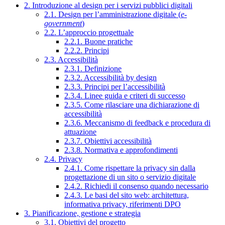
2. Introduzione al design per i servizi pubblici digitali
2.1. Design per l’amministrazione digitale (
e-
government
)
2.2. L’approccio progettuale
2.2.1. Buone pratiche
2.2.2. Principi
2.3. Accessibilità
2.3.1. Definizione
2.3.2. Accessibilità by design
2.3.3. Principi per l’accessibilità
2.3.4. Linee guida e criteri di successo
2.3.5. Come rilasciare una dichiarazione di
accessibilità
2.3.6. Meccanismo di feedback e procedura di
attuazione
2.3.7. Obiettivi accessibilità
2.3.8. Normativa e approfondimenti
2.4. Privacy
2.4.1. Come rispettare la privacy sin dalla
progettazione di un sito o servizio digitale
2.4.2. Richiedi il consenso quando necessario
2.4.3. Le basi del sito web: architettura,
informativa privacy, riferimenti DPO
3. Pianificazione, gestione e strategia
3.1. Obiettivi del progetto