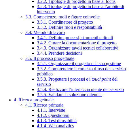
3.2.2. Tipologie di progetto in base al focus
3.2.3. Tipologie di progetto in base all’ambito di
intervento
3.3. Competenze, ruoli e figure coinvolte
3.3.1. Coordinatore di progetto
3.3.2. Definire ruoli e responsabilità
3.4. Metodo di lavoro
3.4.1. Definire processi, strumenti e rituali
3.4.2. Curare la documentazione di progetto
3.4.3. Organizzare tavoli tecnici collaborativi
3.4.4. Prendere decisioni
3.5. Il processo progettuale
3.5.1. Organizzare il progetto e la sua gestione
3.5.2. Comprendere il contesto d’uso del servizio
pubblico
3.5.3. Progettare i processi e i
touchpoint
del
servizio
3.5.4. Realizzare l’interfaccia utente del servizio
3.5.5. Validare la soluzione ottenuta
4. Ricerca progettuale
4.1. Ricerca primaria
4.1.1. Interviste
4.1.2. Questionari
4.1.3. Test di usabilità
4.1.4. Web analytics