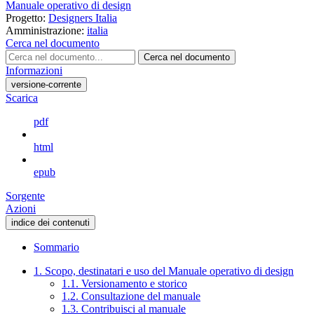
Manuale operativo di design
Progetto:
Designers Italia
Amministrazione:
italia
Cerca nel documento
Cerca nel documento
Informazioni
versione-corrente
Scarica
pdf
html
epub
Sorgente
Azioni
indice dei contenuti
Sommario
1. Scopo, destinatari e uso del Manuale operativo di design
1.1. Versionamento e storico
1.2. Consultazione del manuale
1.3. Contribuisci al manuale