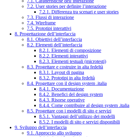
7.1. Caratteristiche dell’interazione
7.2. User stories per definire l’interazione
7.2.1. Differenza tra scenari e user stories
7.3. Flussi di interazione
7.4. Wireframe
7.5. Prototipi interattivi
8. Progettazione dell’interfaccia
8.1. Obiettivi dell’interfaccia
8.2. Elementi dell’interfaccia
8.2.1. Elementi di composizione
8.2.2. Elementi interattivi
8.2.3. Elementi testuali (microtesti)
8.3. Progettare e costruire in alta fedeltà
8.3.1. Layout di pagina
8.3.2. Prototipi in alta fedeltà
8.4. Progettare con il design system .italia
8.4.1. Documentazione
8.4.2. Benefici del design system
8.4.3. Risorse operative
8.4.4. Come contribuire al design system .italia
8.5. Progettare con i modelli di sito e servizi
8.5.1. Vantaggi dell’utilizzo dei modelli
8.5.2. I modelli di sito e servizi disponibili
9. Sviluppo dell’interfaccia
9.1. Approccio allo sviluppo