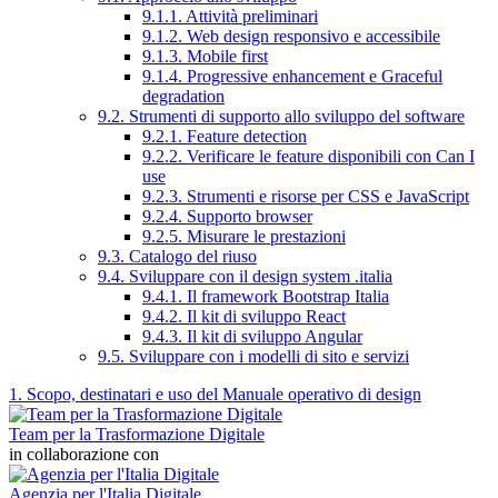
9.1.1. Attività preliminari
9.1.2. Web design responsivo e accessibile
9.1.3. Mobile first
9.1.4. Progressive enhancement e Graceful
degradation
9.2. Strumenti di supporto allo sviluppo del software
9.2.1. Feature detection
9.2.2. Verificare le feature disponibili con Can I
use
9.2.3. Strumenti e risorse per CSS e JavaScript
9.2.4. Supporto browser
9.2.5. Misurare le prestazioni
9.3. Catalogo del riuso
9.4. Sviluppare con il design system .italia
9.4.1. Il framework Bootstrap Italia
9.4.2. Il kit di sviluppo React
9.4.3. Il kit di sviluppo Angular
9.5. Sviluppare con i modelli di sito e servizi
1. Scopo, destinatari e uso del Manuale operativo di design
Team per la Trasformazione Digitale
in collaborazione con
Agenzia per l'Italia Digitale