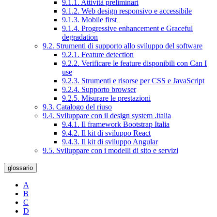
9.1.1. Attività preliminari
9.1.2. Web design responsivo e accessibile
9.1.3. Mobile first
9.1.4. Progressive enhancement e Graceful
degradation
9.2. Strumenti di supporto allo sviluppo del software
9.2.1. Feature detection
9.2.2. Verificare le feature disponibili con Can I
use
9.2.3. Strumenti e risorse per CSS e JavaScript
9.2.4. Supporto browser
9.2.5. Misurare le prestazioni
9.3. Catalogo del riuso
9.4. Sviluppare con il design system .italia
9.4.1. Il framework Bootstrap Italia
9.4.2. Il kit di sviluppo React
9.4.3. Il kit di sviluppo Angular
9.5. Sviluppare con i modelli di sito e servizi
glossario
A
B
C
D