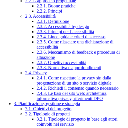
2.2. L’approccio progettuale
2.2.1. Buone pratiche
2.2.2. Principi
2.3. Accessibilità
2.3.1. Definizione
2.3.2. Accessibilità by design
2.3.3. Principi per l’accessibilità
2.3.4. Linee guida e criteri di successo
2.3.5. Come rilasciare una dichiarazione di
accessibilità
2.3.6. Meccanismo di feedback e procedura di
attuazione
2.3.7. Obiettivi accessibilità
2.3.8. Normativa e approfondimenti
2.4. Privacy
2.4.1. Come rispettare la privacy sin dalla
progettazione di un sito o servizio digitale
2.4.2. Richiedi il consenso quando necessario
2.4.3. Le basi del sito web: architettura,
informativa privacy, riferimenti DPO
3. Pianificazione, gestione e strategia
3.1. Obiettivi del progetto
3.2. Tipologie di progetti
3.2.1. Tipologie di progetto in base agli attori
coinvolti nel servizio