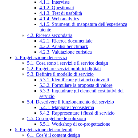
4.1.1. Interviste
4.1.2. Questionari
4.1.3. Test di usabilità
4.1.4. Web analytics
4.1.5. Strumenti di mappatura dell’esperienza
utente
4.2. Ricerca secondaria
4.2.1. Ricerca documentale
4.2.2. Analisi benchmark
4.2.3. Valutazione euristica
5. Progettazione dei servizi
5.1. Cosa sono i servizi e il service design
5.2. Progettare servizi pubblici digitali
5.3. Definire il modello di servizio
5.3.1. Identificare gli attori coinvolti
5.3.2. Formulare la proposta di valore
5.3.3. Inquadrare gli elementi costitutivi del
servizio
5.4. Descrivere il funzionamento del servizio
5.4.1. Mappare l’ecosistema
5.4.2. Rappresentare i flussi di servizio
5.5. Co-progettare le soluzioni
5.5.1. Workshop di co-progettazione
6. Progettazione dei contenuti
6.1. Cos’è il content design