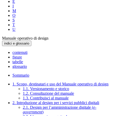
E
I
M
O
S
T
U
Manuale operativo di design
indici e glossario
contenuti
figure
tabelle
glossario
Sommario
1. Scopo, destinatari e uso del Manuale operativo di design
1.1. Versionamento e storico
1.2. Consultazione del manuale
1.3. Contribuisci al manuale
2. Introduzione al design per i servizi pubblici digitali
2.1. Design per l’amministrazione digitale (
e-
government
)