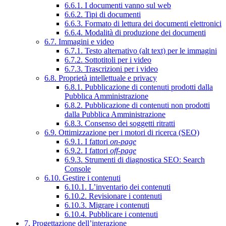
6.6.1. I documenti vanno sul web
6.6.2. Tipi di documenti
6.6.3. Formato di lettura dei documenti elettronici
6.6.4. Modalità di produzione dei documenti
6.7. Immagini e video
6.7.1. Testo alternativo (alt text) per le immagini
6.7.2. Sottotitoli per i video
6.7.3. Trascrizioni per i video
6.8. Proprietà intellettuale e privacy
6.8.1. Pubblicazione di contenuti prodotti dalla
Pubblica Amministrazione
6.8.2. Pubblicazione di contenuti non prodotti
dalla Pubblica Amministrazione
6.8.3. Consenso dei soggetti ritratti
6.9. Ottimizzazione per i motori di ricerca (SEO)
6.9.1. I fattori
on-page
6.9.2. I fattori
off-page
6.9.3. Strumenti di diagnostica SEO: Search
Console
6.10. Gestire i contenuti
6.10.1. L’inventario dei contenuti
6.10.2. Revisionare i contenuti
6.10.3. Migrare i contenuti
6.10.4. Pubblicare i contenuti
7. Progettazione dell’interazione