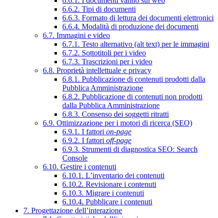
6.6.1. I documenti vanno sul web
6.6.2. Tipi di documenti
6.6.3. Formato di lettura dei documenti elettronici
6.6.4. Modalità di produzione dei documenti
6.7. Immagini e video
6.7.1. Testo alternativo (alt text) per le immagini
6.7.2. Sottotitoli per i video
6.7.3. Trascrizioni per i video
6.8. Proprietà intellettuale e privacy
6.8.1. Pubblicazione di contenuti prodotti dalla
Pubblica Amministrazione
6.8.2. Pubblicazione di contenuti non prodotti
dalla Pubblica Amministrazione
6.8.3. Consenso dei soggetti ritratti
6.9. Ottimizzazione per i motori di ricerca (SEO)
6.9.1. I fattori
on-page
6.9.2. I fattori
off-page
6.9.3. Strumenti di diagnostica SEO: Search
Console
6.10. Gestire i contenuti
6.10.1. L’inventario dei contenuti
6.10.2. Revisionare i contenuti
6.10.3. Migrare i contenuti
6.10.4. Pubblicare i contenuti
7. Progettazione dell’interazione