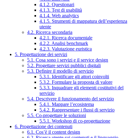
4.1.2. Questionari
4.1.3. Test di usabilità
4.1.4. Web analytics
4.1.5. Strumenti di mappatura dell’esperienza
utente
4.2. Ricerca secondaria
4.2.1. Ricerca documentale
4.2.2. Analisi benchmark
4.2.3. Valutazione euristica
5. Progettazione dei servizi
5.1. Cosa sono i servizi e il service design
5.2. Progettare servizi pubblici digitali
5.3. Definire il modello di servizio
5.3.1. Identificare gli attori coinvolti
5.3.2. Formulare la proposta di valore
5.3.3. Inquadrare gli elementi costitutivi del
servizio
5.4. Descrivere il funzionamento del servizio
5.4.1. Mappare l’ecosistema
5.4.2. Rappresentare i flussi di servizio
5.5. Co-progettare le soluzioni
5.5.1. Workshop di co-progettazione
6. Progettazione dei contenuti
6.1. Cos’è il content design
6.2. Ricerca utente sui contenuti e il linguaggio