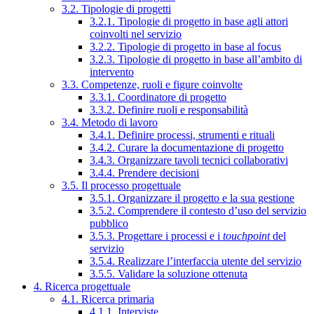
3.2. Tipologie di progetti
3.2.1. Tipologie di progetto in base agli attori
coinvolti nel servizio
3.2.2. Tipologie di progetto in base al focus
3.2.3. Tipologie di progetto in base all’ambito di
intervento
3.3. Competenze, ruoli e figure coinvolte
3.3.1. Coordinatore di progetto
3.3.2. Definire ruoli e responsabilità
3.4. Metodo di lavoro
3.4.1. Definire processi, strumenti e rituali
3.4.2. Curare la documentazione di progetto
3.4.3. Organizzare tavoli tecnici collaborativi
3.4.4. Prendere decisioni
3.5. Il processo progettuale
3.5.1. Organizzare il progetto e la sua gestione
3.5.2. Comprendere il contesto d’uso del servizio
pubblico
3.5.3. Progettare i processi e i
touchpoint
del
servizio
3.5.4. Realizzare l’interfaccia utente del servizio
3.5.5. Validare la soluzione ottenuta
4. Ricerca progettuale
4.1. Ricerca primaria
4.1.1. Interviste