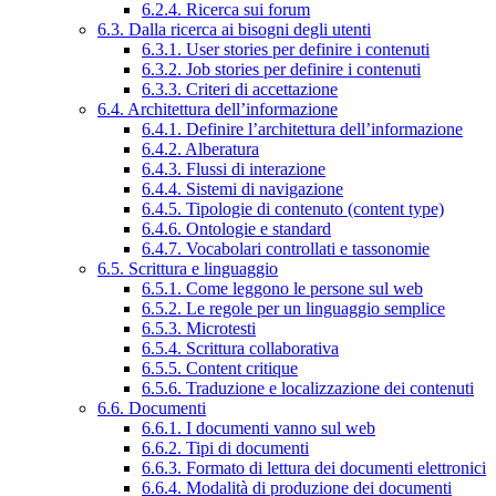
6.2.4. Ricerca sui forum
6.3. Dalla ricerca ai bisogni degli utenti
6.3.1. User stories per definire i contenuti
6.3.2. Job stories per definire i contenuti
6.3.3. Criteri di accettazione
6.4. Architettura dell’informazione
6.4.1. Definire l’architettura dell’informazione
6.4.2. Alberatura
6.4.3. Flussi di interazione
6.4.4. Sistemi di navigazione
6.4.5. Tipologie di contenuto (content type)
6.4.6. Ontologie e standard
6.4.7. Vocabolari controllati e tassonomie
6.5. Scrittura e linguaggio
6.5.1. Come leggono le persone sul web
6.5.2. Le regole per un linguaggio semplice
6.5.3. Microtesti
6.5.4. Scrittura collaborativa
6.5.5. Content critique
6.5.6. Traduzione e localizzazione dei contenuti
6.6. Documenti
6.6.1. I documenti vanno sul web
6.6.2. Tipi di documenti
6.6.3. Formato di lettura dei documenti elettronici
6.6.4. Modalità di produzione dei documenti