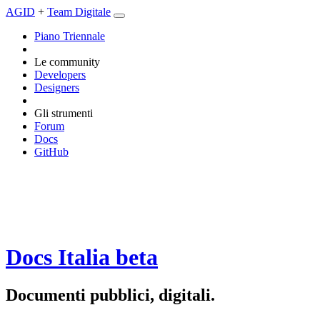
AGID
+
Team Digitale
Piano Triennale
Le community
Developers
Designers
Gli strumenti
Forum
Docs
GitHub
Docs Italia
beta
Documenti pubblici, digitali.