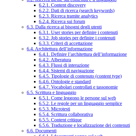
6.2.1. Content discovery
6.2.2. Dati di ricerca (search keywords)
6.2.3. Ricerca tramite analytics
6.2.4. Ricerca sui forum
6.3. Dalla ricerca ai bisogni degli utenti
6.3.1. User stories per definire i contenuti
6.3.2. Job stories per definire i contenuti
6.3.3. Criteri di accettazione
6.4. Architettura dell’informazione
6.4.1. Definire l’architettura dell’informazione
6.4.2. Alberatura
6.4.3. Flussi di interazione
6.4.4. Sistemi di navigazione
6.4.5. Tipologie di contenuto (content type)
6.4.6. Ontologie e standard
6.4.7. Vocabolari controllati e tassonomie
6.5. Scrittura e linguaggio
6.5.1. Come leggono le persone sul web
6.5.2. Le regole per un linguaggio semplice
6.5.3. Microtesti
6.5.4. Scrittura collaborativa
6.5.5. Content critique
6.5.6. Traduzione e localizzazione dei contenuti
6.6. Documenti