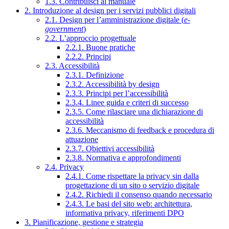
1.3. Contribuisci al manuale
2. Introduzione al design per i servizi pubblici digitali
2.1. Design per l’amministrazione digitale (
e-
government
)
2.2. L’approccio progettuale
2.2.1. Buone pratiche
2.2.2. Principi
2.3. Accessibilità
2.3.1. Definizione
2.3.2. Accessibilità by design
2.3.3. Principi per l’accessibilità
2.3.4. Linee guida e criteri di successo
2.3.5. Come rilasciare una dichiarazione di
accessibilità
2.3.6. Meccanismo di feedback e procedura di
attuazione
2.3.7. Obiettivi accessibilità
2.3.8. Normativa e approfondimenti
2.4. Privacy
2.4.1. Come rispettare la privacy sin dalla
progettazione di un sito o servizio digitale
2.4.2. Richiedi il consenso quando necessario
2.4.3. Le basi del sito web: architettura,
informativa privacy, riferimenti DPO
3. Pianificazione, gestione e strategia