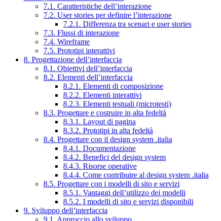
7.1. Caratteristiche dell’interazione
7.2. User stories per definire l’interazione
7.2.1. Differenza tra scenari e user stories
7.3. Flussi di interazione
7.4. Wireframe
7.5. Prototipi interattivi
8. Progettazione dell’interfaccia
8.1. Obiettivi dell’interfaccia
8.2. Elementi dell’interfaccia
8.2.1. Elementi di composizione
8.2.2. Elementi interattivi
8.2.3. Elementi testuali (microtesti)
8.3. Progettare e costruire in alta fedeltà
8.3.1. Layout di pagina
8.3.2. Prototipi in alta fedeltà
8.4. Progettare con il design system .italia
8.4.1. Documentazione
8.4.2. Benefici del design system
8.4.3. Risorse operative
8.4.4. Come contribuire al design system .italia
8.5. Progettare con i modelli di sito e servizi
8.5.1. Vantaggi dell’utilizzo dei modelli
8.5.2. I modelli di sito e servizi disponibili
9. Sviluppo dell’interfaccia
9.1. Approccio allo sviluppo