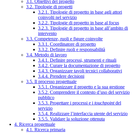
3.1. Obiettivi del progetto
3.2. Tipologie di progetti
3.2.1. Tipologie di progetto in base agli attori
coinvolti nel servizio
3.2.2. Tipologie di progetto in base al focus
3.2.3. Tipologie di progetto in base all’ambito di
intervento
3.3. Competenze, ruoli e figure coinvolte
3.3.1. Coordinatore di progetto
3.3.2. Definire ruoli e responsabilità
3.4. Metodo di lavoro
3.4.1. Definire processi, strumenti e rituali
3.4.2. Curare la documentazione di progetto
3.4.3. Organizzare tavoli tecnici collaborativi
3.4.4. Prendere decisioni
3.5. Il processo progettuale
3.5.1. Organizzare il progetto e la sua gestione
3.5.2. Comprendere il contesto d’uso del servizio
pubblico
3.5.3. Progettare i processi e i
touchpoint
del
servizio
3.5.4. Realizzare l’interfaccia utente del servizio
3.5.5. Validare la soluzione ottenuta
4. Ricerca progettuale
4.1. Ricerca primaria