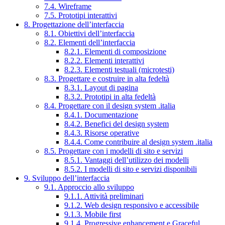
7.4. Wireframe
7.5. Prototipi interattivi
8. Progettazione dell’interfaccia
8.1. Obiettivi dell’interfaccia
8.2. Elementi dell’interfaccia
8.2.1. Elementi di composizione
8.2.2. Elementi interattivi
8.2.3. Elementi testuali (microtesti)
8.3. Progettare e costruire in alta fedeltà
8.3.1. Layout di pagina
8.3.2. Prototipi in alta fedeltà
8.4. Progettare con il design system .italia
8.4.1. Documentazione
8.4.2. Benefici del design system
8.4.3. Risorse operative
8.4.4. Come contribuire al design system .italia
8.5. Progettare con i modelli di sito e servizi
8.5.1. Vantaggi dell’utilizzo dei modelli
8.5.2. I modelli di sito e servizi disponibili
9. Sviluppo dell’interfaccia
9.1. Approccio allo sviluppo
9.1.1. Attività preliminari
9.1.2. Web design responsivo e accessibile
9.1.3. Mobile first
9.1.4. Progressive enhancement e Graceful