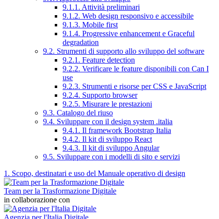
9.1.1. Attività preliminari
9.1.2. Web design responsivo e accessibile
9.1.3. Mobile first
9.1.4. Progressive enhancement e Graceful
degradation
9.2. Strumenti di supporto allo sviluppo del software
9.2.1. Feature detection
9.2.2. Verificare le feature disponibili con Can I
use
9.2.3. Strumenti e risorse per CSS e JavaScript
9.2.4. Supporto browser
9.2.5. Misurare le prestazioni
9.3. Catalogo del riuso
9.4. Sviluppare con il design system .italia
9.4.1. Il framework Bootstrap Italia
9.4.2. Il kit di sviluppo React
9.4.3. Il kit di sviluppo Angular
9.5. Sviluppare con i modelli di sito e servizi
1. Scopo, destinatari e uso del Manuale operativo di design
Team per la Trasformazione Digitale
in collaborazione con
Agenzia per l'Italia Digitale