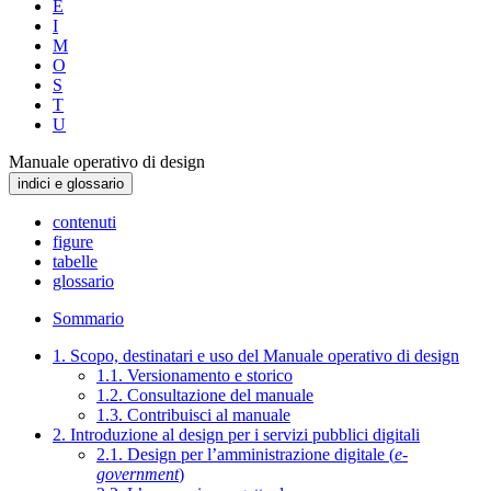
E
I
M
O
S
T
U
Manuale operativo di design
indici e glossario
contenuti
figure
tabelle
glossario
Sommario
1. Scopo, destinatari e uso del Manuale operativo di design
1.1. Versionamento e storico
1.2. Consultazione del manuale
1.3. Contribuisci al manuale
2. Introduzione al design per i servizi pubblici digitali
2.1. Design per l’amministrazione digitale (
e-
government
)