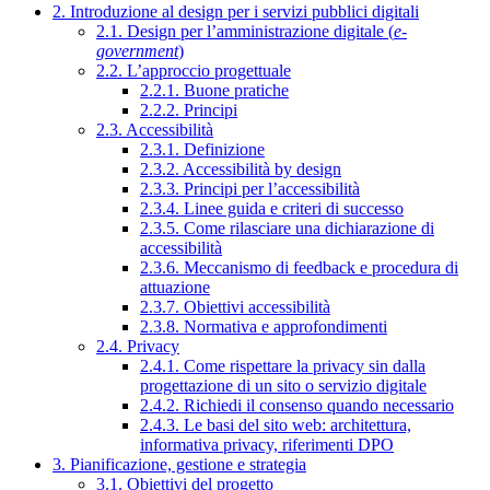
2. Introduzione al design per i servizi pubblici digitali
2.1. Design per l’amministrazione digitale (
e-
government
)
2.2. L’approccio progettuale
2.2.1. Buone pratiche
2.2.2. Principi
2.3. Accessibilità
2.3.1. Definizione
2.3.2. Accessibilità by design
2.3.3. Principi per l’accessibilità
2.3.4. Linee guida e criteri di successo
2.3.5. Come rilasciare una dichiarazione di
accessibilità
2.3.6. Meccanismo di feedback e procedura di
attuazione
2.3.7. Obiettivi accessibilità
2.3.8. Normativa e approfondimenti
2.4. Privacy
2.4.1. Come rispettare la privacy sin dalla
progettazione di un sito o servizio digitale
2.4.2. Richiedi il consenso quando necessario
2.4.3. Le basi del sito web: architettura,
informativa privacy, riferimenti DPO
3. Pianificazione, gestione e strategia
3.1. Obiettivi del progetto