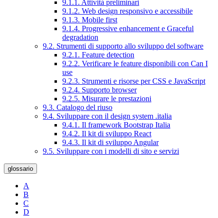
9.1.1. Attività preliminari
9.1.2. Web design responsivo e accessibile
9.1.3. Mobile first
9.1.4. Progressive enhancement e Graceful
degradation
9.2. Strumenti di supporto allo sviluppo del software
9.2.1. Feature detection
9.2.2. Verificare le feature disponibili con Can I
use
9.2.3. Strumenti e risorse per CSS e JavaScript
9.2.4. Supporto browser
9.2.5. Misurare le prestazioni
9.3. Catalogo del riuso
9.4. Sviluppare con il design system .italia
9.4.1. Il framework Bootstrap Italia
9.4.2. Il kit di sviluppo React
9.4.3. Il kit di sviluppo Angular
9.5. Sviluppare con i modelli di sito e servizi
glossario
A
B
C
D