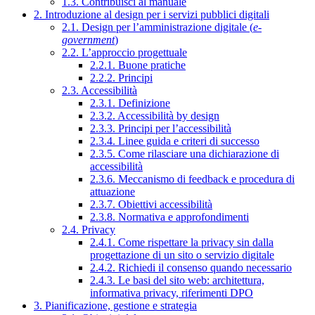
1.3. Contribuisci al manuale
2. Introduzione al design per i servizi pubblici digitali
2.1. Design per l’amministrazione digitale (
e-
government
)
2.2. L’approccio progettuale
2.2.1. Buone pratiche
2.2.2. Principi
2.3. Accessibilità
2.3.1. Definizione
2.3.2. Accessibilità by design
2.3.3. Principi per l’accessibilità
2.3.4. Linee guida e criteri di successo
2.3.5. Come rilasciare una dichiarazione di
accessibilità
2.3.6. Meccanismo di feedback e procedura di
attuazione
2.3.7. Obiettivi accessibilità
2.3.8. Normativa e approfondimenti
2.4. Privacy
2.4.1. Come rispettare la privacy sin dalla
progettazione di un sito o servizio digitale
2.4.2. Richiedi il consenso quando necessario
2.4.3. Le basi del sito web: architettura,
informativa privacy, riferimenti DPO
3. Pianificazione, gestione e strategia