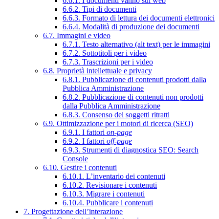
6.6.1. I documenti vanno sul web
6.6.2. Tipi di documenti
6.6.3. Formato di lettura dei documenti elettronici
6.6.4. Modalità di produzione dei documenti
6.7. Immagini e video
6.7.1. Testo alternativo (alt text) per le immagini
6.7.2. Sottotitoli per i video
6.7.3. Trascrizioni per i video
6.8. Proprietà intellettuale e privacy
6.8.1. Pubblicazione di contenuti prodotti dalla
Pubblica Amministrazione
6.8.2. Pubblicazione di contenuti non prodotti
dalla Pubblica Amministrazione
6.8.3. Consenso dei soggetti ritratti
6.9. Ottimizzazione per i motori di ricerca (SEO)
6.9.1. I fattori
on-page
6.9.2. I fattori
off-page
6.9.3. Strumenti di diagnostica SEO: Search
Console
6.10. Gestire i contenuti
6.10.1. L’inventario dei contenuti
6.10.2. Revisionare i contenuti
6.10.3. Migrare i contenuti
6.10.4. Pubblicare i contenuti
7. Progettazione dell’interazione