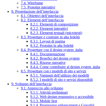
7.4. Wireframe
7.5. Prototipi interattivi
8. Progettazione dell’interfaccia
8.1. Obiettivi dell’interfaccia
8.2. Elementi dell’interfaccia
8.2.1. Elementi di composizione
8.2.2. Elementi interattivi
8.2.3. Elementi testuali (microtesti)
8.3. Progettare e costruire in alta fedeltà
8.3.1. Layout di pagina
8.3.2. Prototipi in alta fedeltà
8.4. Progettare con il design system .italia
8.4.1. Documentazione
8.4.2. Benefici del design system
8.4.3. Risorse operative
8.4.4. Come contribuire al design system .italia
8.5. Progettare con i modelli di sito e servizi
8.5.1. Vantaggi dell’utilizzo dei modelli
8.5.2. I modelli di sito e servizi disponibili
9. Sviluppo dell’interfaccia
9.1. Approccio allo sviluppo
9.1.1. Attività preliminari
9.1.2. Web design responsivo e accessibile
9.1.3. Mobile first
9.1.4. Progressive enhancement e Graceful