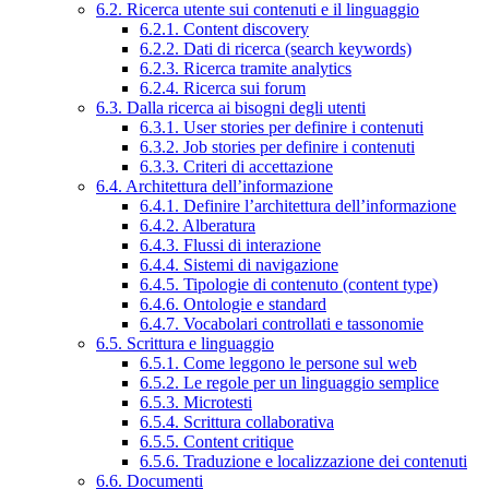
6.2. Ricerca utente sui contenuti e il linguaggio
6.2.1. Content discovery
6.2.2. Dati di ricerca (search keywords)
6.2.3. Ricerca tramite analytics
6.2.4. Ricerca sui forum
6.3. Dalla ricerca ai bisogni degli utenti
6.3.1. User stories per definire i contenuti
6.3.2. Job stories per definire i contenuti
6.3.3. Criteri di accettazione
6.4. Architettura dell’informazione
6.4.1. Definire l’architettura dell’informazione
6.4.2. Alberatura
6.4.3. Flussi di interazione
6.4.4. Sistemi di navigazione
6.4.5. Tipologie di contenuto (content type)
6.4.6. Ontologie e standard
6.4.7. Vocabolari controllati e tassonomie
6.5. Scrittura e linguaggio
6.5.1. Come leggono le persone sul web
6.5.2. Le regole per un linguaggio semplice
6.5.3. Microtesti
6.5.4. Scrittura collaborativa
6.5.5. Content critique
6.5.6. Traduzione e localizzazione dei contenuti
6.6. Documenti