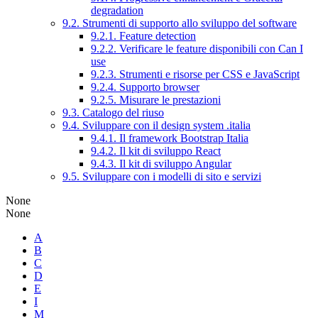
degradation
9.2. Strumenti di supporto allo sviluppo del software
9.2.1. Feature detection
9.2.2. Verificare le feature disponibili con Can I
use
9.2.3. Strumenti e risorse per CSS e JavaScript
9.2.4. Supporto browser
9.2.5. Misurare le prestazioni
9.3. Catalogo del riuso
9.4. Sviluppare con il design system .italia
9.4.1. Il framework Bootstrap Italia
9.4.2. Il kit di sviluppo React
9.4.3. Il kit di sviluppo Angular
9.5. Sviluppare con i modelli di sito e servizi
None
None
A
B
C
D
E
I
M