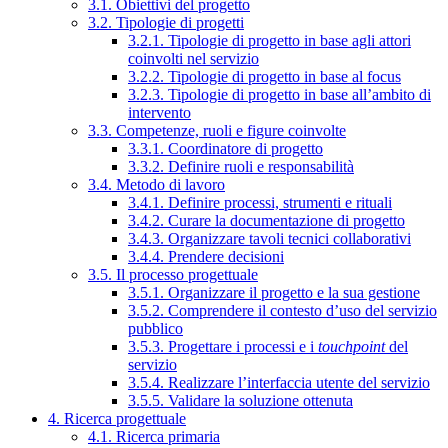
3.1. Obiettivi del progetto
3.2. Tipologie di progetti
3.2.1. Tipologie di progetto in base agli attori
coinvolti nel servizio
3.2.2. Tipologie di progetto in base al focus
3.2.3. Tipologie di progetto in base all’ambito di
intervento
3.3. Competenze, ruoli e figure coinvolte
3.3.1. Coordinatore di progetto
3.3.2. Definire ruoli e responsabilità
3.4. Metodo di lavoro
3.4.1. Definire processi, strumenti e rituali
3.4.2. Curare la documentazione di progetto
3.4.3. Organizzare tavoli tecnici collaborativi
3.4.4. Prendere decisioni
3.5. Il processo progettuale
3.5.1. Organizzare il progetto e la sua gestione
3.5.2. Comprendere il contesto d’uso del servizio
pubblico
3.5.3. Progettare i processi e i
touchpoint
del
servizio
3.5.4. Realizzare l’interfaccia utente del servizio
3.5.5. Validare la soluzione ottenuta
4. Ricerca progettuale
4.1. Ricerca primaria