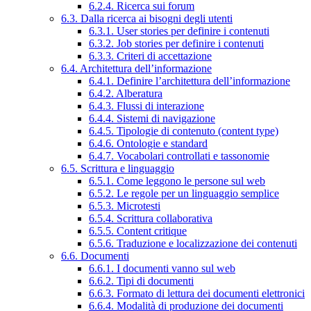
6.2.4. Ricerca sui forum
6.3. Dalla ricerca ai bisogni degli utenti
6.3.1. User stories per definire i contenuti
6.3.2. Job stories per definire i contenuti
6.3.3. Criteri di accettazione
6.4. Architettura dell’informazione
6.4.1. Definire l’architettura dell’informazione
6.4.2. Alberatura
6.4.3. Flussi di interazione
6.4.4. Sistemi di navigazione
6.4.5. Tipologie di contenuto (content type)
6.4.6. Ontologie e standard
6.4.7. Vocabolari controllati e tassonomie
6.5. Scrittura e linguaggio
6.5.1. Come leggono le persone sul web
6.5.2. Le regole per un linguaggio semplice
6.5.3. Microtesti
6.5.4. Scrittura collaborativa
6.5.5. Content critique
6.5.6. Traduzione e localizzazione dei contenuti
6.6. Documenti
6.6.1. I documenti vanno sul web
6.6.2. Tipi di documenti
6.6.3. Formato di lettura dei documenti elettronici
6.6.4. Modalità di produzione dei documenti