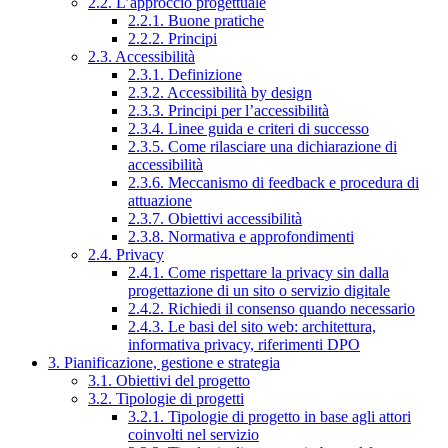
2.2. L’approccio progettuale
2.2.1. Buone pratiche
2.2.2. Principi
2.3. Accessibilità
2.3.1. Definizione
2.3.2. Accessibilità by design
2.3.3. Principi per l’accessibilità
2.3.4. Linee guida e criteri di successo
2.3.5. Come rilasciare una dichiarazione di
accessibilità
2.3.6. Meccanismo di feedback e procedura di
attuazione
2.3.7. Obiettivi accessibilità
2.3.8. Normativa e approfondimenti
2.4. Privacy
2.4.1. Come rispettare la privacy sin dalla
progettazione di un sito o servizio digitale
2.4.2. Richiedi il consenso quando necessario
2.4.3. Le basi del sito web: architettura,
informativa privacy, riferimenti DPO
3. Pianificazione, gestione e strategia
3.1. Obiettivi del progetto
3.2. Tipologie di progetti
3.2.1. Tipologie di progetto in base agli attori
coinvolti nel servizio