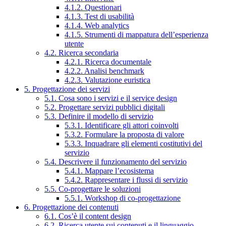
4.1.2. Questionari
4.1.3. Test di usabilità
4.1.4. Web analytics
4.1.5. Strumenti di mappatura dell’esperienza
utente
4.2. Ricerca secondaria
4.2.1. Ricerca documentale
4.2.2. Analisi benchmark
4.2.3. Valutazione euristica
5. Progettazione dei servizi
5.1. Cosa sono i servizi e il service design
5.2. Progettare servizi pubblici digitali
5.3. Definire il modello di servizio
5.3.1. Identificare gli attori coinvolti
5.3.2. Formulare la proposta di valore
5.3.3. Inquadrare gli elementi costitutivi del
servizio
5.4. Descrivere il funzionamento del servizio
5.4.1. Mappare l’ecosistema
5.4.2. Rappresentare i flussi di servizio
5.5. Co-progettare le soluzioni
5.5.1. Workshop di co-progettazione
6. Progettazione dei contenuti
6.1. Cos’è il content design
6.2. Ricerca utente sui contenuti e il linguaggio