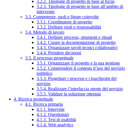
3.2.2. Tipologie di progetto in base al focus
3.2.3. Tipologie di progetto in base all’ambito di
intervento
3.3. Competenze, ruoli e figure coinvolte
3.3.1. Coordinatore di progetto
3.3.2. Definire ruoli e responsabilità
3.4. Metodo di lavoro
3.4.1. Definire processi, strumenti e rituali
3.4.2. Curare la documentazione di progetto
3.4.3. Organizzare tavoli tecnici collaborativi
3.4.4. Prendere decisioni
3.5. Il processo progettuale
3.5.1. Organizzare il progetto e la sua gestione
3.5.2. Comprendere il contesto d’uso del servizio
pubblico
3.5.3. Progettare i processi e i
touchpoint
del
servizio
3.5.4. Realizzare l’interfaccia utente del servizio
3.5.5. Validare la soluzione ottenuta
4. Ricerca progettuale
4.1. Ricerca primaria
4.1.1. Interviste
4.1.2. Questionari
4.1.3. Test di usabilità
4.1.4. Web analytics