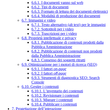
6.6.1. I documenti vanno sul web
6.6.2. Tipi di documenti
6.6.3. Formato di lettura dei documenti elettronici
6.6.4. Modalità di produzione dei documenti
6.7. Immagini e video
6.7.1. Testo alternativo (alt text) per le immagini
6.7.2. Sottotitoli per i video
6.7.3. Trascrizioni per i video
6.8. Proprietà intellettuale e privacy
6.8.1. Pubblicazione di contenuti prodotti dalla
Pubblica Amministrazione
6.8.2. Pubblicazione di contenuti non prodotti
dalla Pubblica Amministrazione
6.8.3. Consenso dei soggetti ritratti
6.9. Ottimizzazione per i motori di ricerca (SEO)
6.9.1. I fattori
on-page
6.9.2. I fattori
off-page
6.9.3. Strumenti di diagnostica SEO: Search
Console
6.10. Gestire i contenuti
6.10.1. L’inventario dei contenuti
6.10.2. Revisionare i contenuti
6.10.3. Migrare i contenuti
6.10.4. Pubblicare i contenuti
7. Progettazione dell’interazione