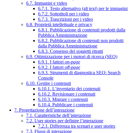
6.7. Immagini e video
6.7.1. Testo alternativo (alt text) per le immagini
6.7.2. Sottotitoli per i video
6.7.3. Trascrizioni per i video
6.8. Proprietà intellettuale e privacy
6.8.1. Pubblicazione di contenuti prodotti dalla
Pubblica Amministrazione
6.8.2. Pubblicazione di contenuti non prodotti
dalla Pubblica Amministrazione
6.8.3. Consenso dei soggetti ritratti
6.9. Ottimizzazione per i motori di ricerca (SEO)
6.9.1. I fattori
on-page
6.9.2. I fattori
off-page
6.9.3. Strumenti di diagnostica SEO: Search
Console
6.10. Gestire i contenuti
6.10.1. L’inventario dei contenuti
6.10.2. Revisionare i contenuti
6.10.3. Migrare i contenuti
6.10.4. Pubblicare i contenuti
7. Progettazione dell’interazione
7.1. Caratteristiche dell’interazione
7.2. User stories per definire l’interazione
7.2.1. Differenza tra scenari e user stories
7.3. Flussi di interazione