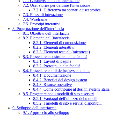
7.1. Caratteristiche dell’interazione
7.2. User stories per definire l’interazione
7.2.1. Differenza tra scenari e user stories
7.3. Flussi di interazione
7.4. Wireframe
7.5. Prototipi interattivi
8. Progettazione dell’interfaccia
8.1. Obiettivi dell’interfaccia
8.2. Elementi dell’interfaccia
8.2.1. Elementi di composizione
8.2.2. Elementi interattivi
8.2.3. Elementi testuali (microtesti)
8.3. Progettare e costruire in alta fedeltà
8.3.1. Layout di pagina
8.3.2. Prototipi in alta fedeltà
8.4. Progettare con il design system .italia
8.4.1. Documentazione
8.4.2. Benefici del design system
8.4.3. Risorse operative
8.4.4. Come contribuire al design system .italia
8.5. Progettare con i modelli di sito e servizi
8.5.1. Vantaggi dell’utilizzo dei modelli
8.5.2. I modelli di sito e servizi disponibili
9. Sviluppo dell’interfaccia
9.1. Approccio allo sviluppo