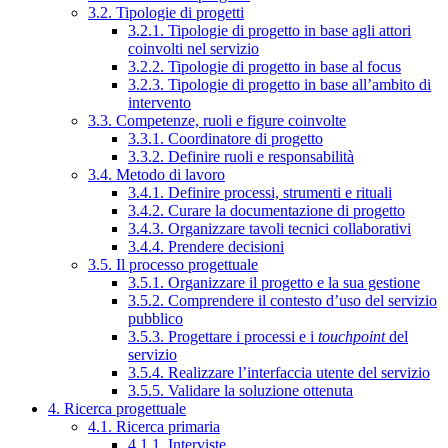
3.2. Tipologie di progetti
3.2.1. Tipologie di progetto in base agli attori
coinvolti nel servizio
3.2.2. Tipologie di progetto in base al focus
3.2.3. Tipologie di progetto in base all’ambito di
intervento
3.3. Competenze, ruoli e figure coinvolte
3.3.1. Coordinatore di progetto
3.3.2. Definire ruoli e responsabilità
3.4. Metodo di lavoro
3.4.1. Definire processi, strumenti e rituali
3.4.2. Curare la documentazione di progetto
3.4.3. Organizzare tavoli tecnici collaborativi
3.4.4. Prendere decisioni
3.5. Il processo progettuale
3.5.1. Organizzare il progetto e la sua gestione
3.5.2. Comprendere il contesto d’uso del servizio
pubblico
3.5.3. Progettare i processi e i
touchpoint
del
servizio
3.5.4. Realizzare l’interfaccia utente del servizio
3.5.5. Validare la soluzione ottenuta
4. Ricerca progettuale
4.1. Ricerca primaria
4.1.1. Interviste