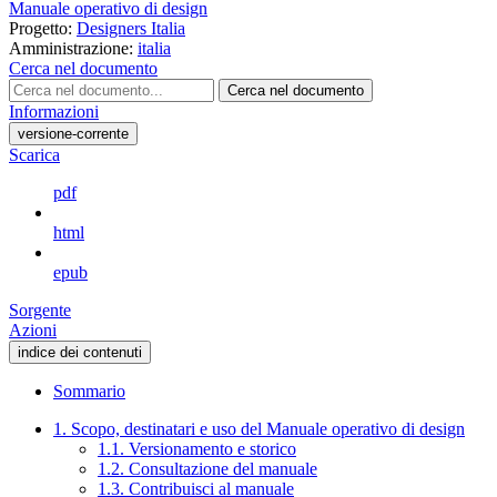
Manuale operativo di design
Progetto:
Designers Italia
Amministrazione:
italia
Cerca nel documento
Cerca nel documento
Informazioni
versione-corrente
Scarica
pdf
html
epub
Sorgente
Azioni
indice dei contenuti
Sommario
1. Scopo, destinatari e uso del Manuale operativo di design
1.1. Versionamento e storico
1.2. Consultazione del manuale
1.3. Contribuisci al manuale