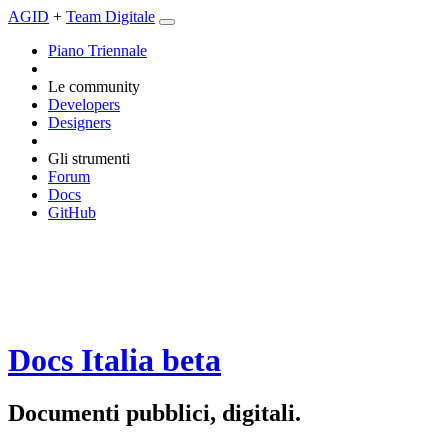
AGID
+
Team Digitale
Piano Triennale
Le community
Developers
Designers
Gli strumenti
Forum
Docs
GitHub
Docs Italia
beta
Documenti pubblici, digitali.