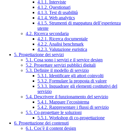
4.1.1. Interviste
4.1.2. Questionari
4.1.3. Test di usabilità
4.1.4. Web analytics
4.1.5. Strumenti di mappatura dell’esperienza
utente
4.2. Ricerca secondaria
4.2.1. Ricerca documentale
4.2.2. Analisi benchmark
4.2.3. Valutazione euristica
5. Progettazione dei servizi
5.1. Cosa sono i servizi e il service design
5.2. Progettare servizi pubblici digitali
5.3. Definire il modello di servizio
5.3.1. Identificare gli attori coinvolti
5.3.2. Formulare la proposta di valore
5.3.3. Inquadrare gli elementi costitutivi del
servizio
5.4. Descrivere il funzionamento del servizio
5.4.1. Mappare l’ecosistema
5.4.2. Rappresentare i flussi di servizio
5.5. Co-progettare le soluzioni
5.5.1. Workshop di co-progettazione
6. Progettazione dei contenuti
6.1. Cos’è il content design