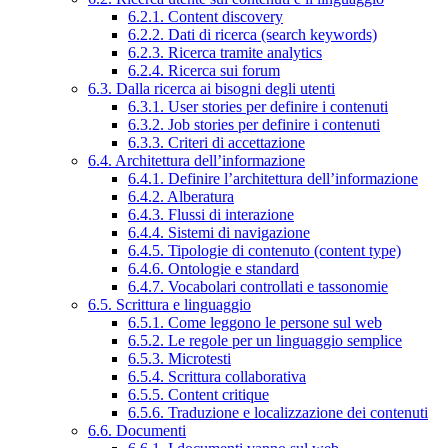
6.2.1. Content discovery
6.2.2. Dati di ricerca (search keywords)
6.2.3. Ricerca tramite analytics
6.2.4. Ricerca sui forum
6.3. Dalla ricerca ai bisogni degli utenti
6.3.1. User stories per definire i contenuti
6.3.2. Job stories per definire i contenuti
6.3.3. Criteri di accettazione
6.4. Architettura dell’informazione
6.4.1. Definire l’architettura dell’informazione
6.4.2. Alberatura
6.4.3. Flussi di interazione
6.4.4. Sistemi di navigazione
6.4.5. Tipologie di contenuto (content type)
6.4.6. Ontologie e standard
6.4.7. Vocabolari controllati e tassonomie
6.5. Scrittura e linguaggio
6.5.1. Come leggono le persone sul web
6.5.2. Le regole per un linguaggio semplice
6.5.3. Microtesti
6.5.4. Scrittura collaborativa
6.5.5. Content critique
6.5.6. Traduzione e localizzazione dei contenuti
6.6. Documenti