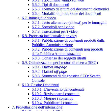
6.6.1. I documenti vanno sul web
6.6.2. Tipi di documenti
6.6.3. Formato di lettura dei documenti elettronici
6.6.4. Modalità di produzione dei documenti
6.7. Immagini e video
6.7.1. Testo alternativo (alt text) per le immagini
6.7.2. Sottotitoli per i video
6.7.3. Trascrizioni per i video
6.8. Proprietà intellettuale e privacy
6.8.1. Pubblicazione di contenuti prodotti dalla
Pubblica Amministrazione
6.8.2. Pubblicazione di contenuti non prodotti
dalla Pubblica Amministrazione
6.8.3. Consenso dei soggetti ritratti
6.9. Ottimizzazione per i motori di ricerca (SEO)
6.9.1. I fattori
on-page
6.9.2. I fattori
off-page
6.9.3. Strumenti di diagnostica SEO: Search
Console
6.10. Gestire i contenuti
6.10.1. L’inventario dei contenuti
6.10.2. Revisionare i contenuti
6.10.3. Migrare i contenuti
6.10.4. Pubblicare i contenuti
7. Progettazione dell’interazione