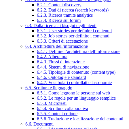
6.2.1. Content discovery
6.2.2. Dati di ricerca (search keywords)
6.2.3. Ricerca tramite analytics
6.2.4. Ricerca sui forum
6.3. Dalla ricerca ai bisogni degli utenti
6.3.1. User stories per definire i contenuti
6.3.2. Job stories per definire i contenuti
6.3.3. Criteri di accettazione
6.4. Architettura dell’informazione
6.4.1. Definire l’architettura dell’informazione
6.4.2. Alberatura
6.4.3. Flussi di interazione
6.4.4. Sistemi di navigazione
6.4.5. Tipologie di contenuto (content type)
6.4.6. Ontologie e standard
6.4.7. Vocabolari controllati e tassonomie
6.5. Scrittura e linguaggio
6.5.1. Come leggono le persone sul web
6.5.2. Le regole per un linguaggio semplice
6.5.3. Microtesti
6.5.4. Scrittura collaborativa
6.5.5. Content critique
6.5.6. Traduzione e localizzazione dei contenuti
6.6. Documenti