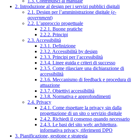
1.3. Contribuisci al manuale
2. Introduzione al design per i servizi pubblici digitali
2.1. Design per l’amministrazione digitale (
e-
government
)
2.2. L’approccio progettuale
2.2.1. Buone pratiche
2.2.2. Principi
2.3. Accessibilità
2.3.1. Definizione
2.3.2. Accessibilità by design
2.3.3. Principi per l’accessibilità
2.3.4. Linee guida e criteri di successo
2.3.5. Come rilasciare una dichiarazione di
accessibilità
2.3.6. Meccanismo di feedback e procedura di
attuazione
2.3.7. Obiettivi accessibilità
2.3.8. Normativa e approfondimenti
2.4. Privacy
2.4.1. Come rispettare la privacy sin dalla
progettazione di un sito o servizio digitale
2.4.2. Richiedi il consenso quando necessario
2.4.3. Le basi del sito web: architettura,
informativa privacy, riferimenti DPO
3. Pianificazione, gestione e strategia