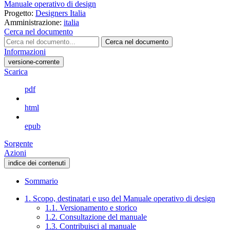
Manuale operativo di design
Progetto:
Designers Italia
Amministrazione:
italia
Cerca nel documento
Cerca nel documento
Informazioni
versione-corrente
Scarica
pdf
html
epub
Sorgente
Azioni
indice dei contenuti
Sommario
1. Scopo, destinatari e uso del Manuale operativo di design
1.1. Versionamento e storico
1.2. Consultazione del manuale
1.3. Contribuisci al manuale