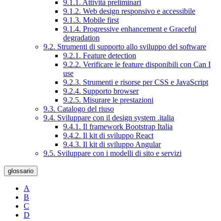
9.1.1. Attività preliminari
9.1.2. Web design responsivo e accessibile
9.1.3. Mobile first
9.1.4. Progressive enhancement e Graceful
degradation
9.2. Strumenti di supporto allo sviluppo del software
9.2.1. Feature detection
9.2.2. Verificare le feature disponibili con Can I
use
9.2.3. Strumenti e risorse per CSS e JavaScript
9.2.4. Supporto browser
9.2.5. Misurare le prestazioni
9.3. Catalogo del riuso
9.4. Sviluppare con il design system .italia
9.4.1. Il framework Bootstrap Italia
9.4.2. Il kit di sviluppo React
9.4.3. Il kit di sviluppo Angular
9.5. Sviluppare con i modelli di sito e servizi
glossario
A
B
C
D