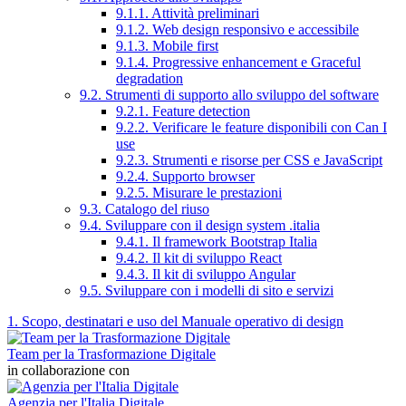
9.1.1. Attività preliminari
9.1.2. Web design responsivo e accessibile
9.1.3. Mobile first
9.1.4. Progressive enhancement e Graceful
degradation
9.2. Strumenti di supporto allo sviluppo del software
9.2.1. Feature detection
9.2.2. Verificare le feature disponibili con Can I
use
9.2.3. Strumenti e risorse per CSS e JavaScript
9.2.4. Supporto browser
9.2.5. Misurare le prestazioni
9.3. Catalogo del riuso
9.4. Sviluppare con il design system .italia
9.4.1. Il framework Bootstrap Italia
9.4.2. Il kit di sviluppo React
9.4.3. Il kit di sviluppo Angular
9.5. Sviluppare con i modelli di sito e servizi
1. Scopo, destinatari e uso del Manuale operativo di design
Team per la Trasformazione Digitale
in collaborazione con
Agenzia per l'Italia Digitale