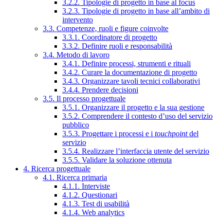
3.2.2. Tipologie di progetto in base al focus
3.2.3. Tipologie di progetto in base all’ambito di
intervento
3.3. Competenze, ruoli e figure coinvolte
3.3.1. Coordinatore di progetto
3.3.2. Definire ruoli e responsabilità
3.4. Metodo di lavoro
3.4.1. Definire processi, strumenti e rituali
3.4.2. Curare la documentazione di progetto
3.4.3. Organizzare tavoli tecnici collaborativi
3.4.4. Prendere decisioni
3.5. Il processo progettuale
3.5.1. Organizzare il progetto e la sua gestione
3.5.2. Comprendere il contesto d’uso del servizio
pubblico
3.5.3. Progettare i processi e i
touchpoint
del
servizio
3.5.4. Realizzare l’interfaccia utente del servizio
3.5.5. Validare la soluzione ottenuta
4. Ricerca progettuale
4.1. Ricerca primaria
4.1.1. Interviste
4.1.2. Questionari
4.1.3. Test di usabilità
4.1.4. Web analytics