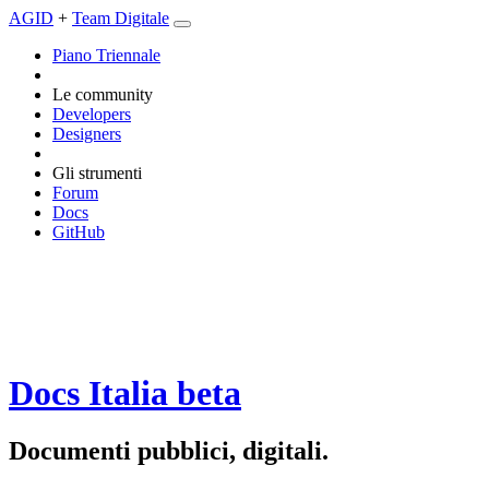
AGID
+
Team Digitale
Piano Triennale
Le community
Developers
Designers
Gli strumenti
Forum
Docs
GitHub
Docs Italia
beta
Documenti pubblici, digitali.