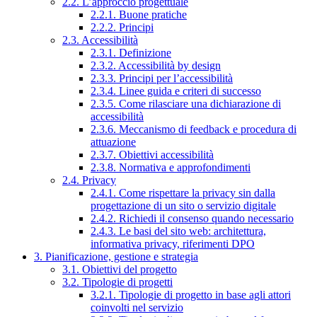
2.2. L’approccio progettuale
2.2.1. Buone pratiche
2.2.2. Principi
2.3. Accessibilità
2.3.1. Definizione
2.3.2. Accessibilità by design
2.3.3. Principi per l’accessibilità
2.3.4. Linee guida e criteri di successo
2.3.5. Come rilasciare una dichiarazione di
accessibilità
2.3.6. Meccanismo di feedback e procedura di
attuazione
2.3.7. Obiettivi accessibilità
2.3.8. Normativa e approfondimenti
2.4. Privacy
2.4.1. Come rispettare la privacy sin dalla
progettazione di un sito o servizio digitale
2.4.2. Richiedi il consenso quando necessario
2.4.3. Le basi del sito web: architettura,
informativa privacy, riferimenti DPO
3. Pianificazione, gestione e strategia
3.1. Obiettivi del progetto
3.2. Tipologie di progetti
3.2.1. Tipologie di progetto in base agli attori
coinvolti nel servizio