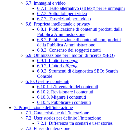
6.7. Immagini e video
6.7.1. Testo alternativo (alt text) per le immagini
6.7.2. Sottotitoli per i video
6.7.3. Trascrizioni per i video
6.8. Proprietà intellettuale e privacy
6.8.1. Pubblicazione di contenuti prodotti dalla
Pubblica Amministrazione
6.8.2. Pubblicazione di contenuti non prodotti
dalla Pubblica Amministrazione
6.8.3. Consenso dei soggetti ritratti
6.9. Ottimizzazione per i motori di ricerca (SEO)
6.9.1. I fattori
on-page
6.9.2. I fattori
off-page
6.9.3. Strumenti di diagnostica SEO: Search
Console
6.10. Gestire i contenuti
6.10.1. L’inventario dei contenuti
6.10.2. Revisionare i contenuti
6.10.3. Migrare i contenuti
6.10.4. Pubblicare i contenuti
7. Progettazione dell’interazione
7.1. Caratteristiche dell’interazione
7.2. User stories per definire l’interazione
7.2.1. Differenza tra scenari e user stories
7.3. Flussi di interazione