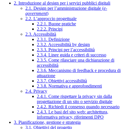
2. Introduzione al design per i servizi pubblici digitali
2.1. Design per l’amministrazione digitale (
e-
government
)
2.2. L’approccio progettuale
2.2.1. Buone pratiche
2.2.2. Principi
2.3. Accessibilità
2.3.1. Definizione
2.3.2. Accessibilità by design
2.3.3. Principi per l’accessibilità
2.3.4. Linee guida e criteri di successo
2.3.5. Come rilasciare una dichiarazione di
accessibilità
2.3.6. Meccanismo di feedback e procedura di
attuazione
2.3.7. Obiettivi accessibilità
2.3.8. Normativa e approfondimenti
2.4. Privacy
2.4.1. Come rispettare la privacy sin dalla
progettazione di un sito o servizio digitale
2.4.2. Richiedi il consenso quando necessario
2.4.3. Le basi del sito web: architettura,
informativa privacy, riferimenti DPO
3. Pianificazione, gestione e strategia
3.1. Obiettivi del progetto