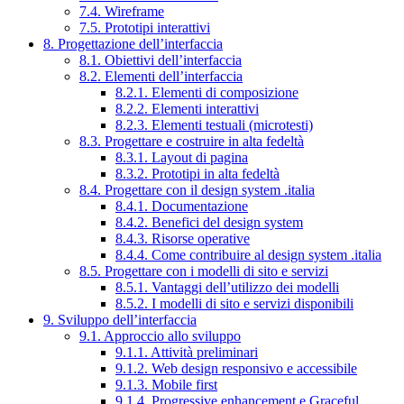
7.4. Wireframe
7.5. Prototipi interattivi
8. Progettazione dell’interfaccia
8.1. Obiettivi dell’interfaccia
8.2. Elementi dell’interfaccia
8.2.1. Elementi di composizione
8.2.2. Elementi interattivi
8.2.3. Elementi testuali (microtesti)
8.3. Progettare e costruire in alta fedeltà
8.3.1. Layout di pagina
8.3.2. Prototipi in alta fedeltà
8.4. Progettare con il design system .italia
8.4.1. Documentazione
8.4.2. Benefici del design system
8.4.3. Risorse operative
8.4.4. Come contribuire al design system .italia
8.5. Progettare con i modelli di sito e servizi
8.5.1. Vantaggi dell’utilizzo dei modelli
8.5.2. I modelli di sito e servizi disponibili
9. Sviluppo dell’interfaccia
9.1. Approccio allo sviluppo
9.1.1. Attività preliminari
9.1.2. Web design responsivo e accessibile
9.1.3. Mobile first
9.1.4. Progressive enhancement e Graceful