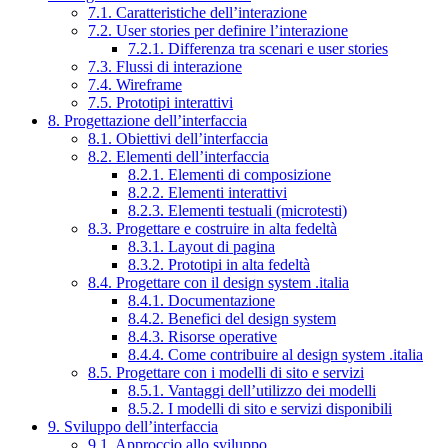
7.1. Caratteristiche dell’interazione
7.2. User stories per definire l’interazione
7.2.1. Differenza tra scenari e user stories
7.3. Flussi di interazione
7.4. Wireframe
7.5. Prototipi interattivi
8. Progettazione dell’interfaccia
8.1. Obiettivi dell’interfaccia
8.2. Elementi dell’interfaccia
8.2.1. Elementi di composizione
8.2.2. Elementi interattivi
8.2.3. Elementi testuali (microtesti)
8.3. Progettare e costruire in alta fedeltà
8.3.1. Layout di pagina
8.3.2. Prototipi in alta fedeltà
8.4. Progettare con il design system .italia
8.4.1. Documentazione
8.4.2. Benefici del design system
8.4.3. Risorse operative
8.4.4. Come contribuire al design system .italia
8.5. Progettare con i modelli di sito e servizi
8.5.1. Vantaggi dell’utilizzo dei modelli
8.5.2. I modelli di sito e servizi disponibili
9. Sviluppo dell’interfaccia
9.1. Approccio allo sviluppo