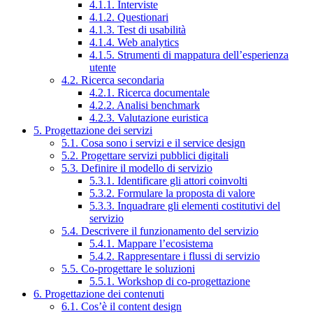
4.1.1. Interviste
4.1.2. Questionari
4.1.3. Test di usabilità
4.1.4. Web analytics
4.1.5. Strumenti di mappatura dell’esperienza
utente
4.2. Ricerca secondaria
4.2.1. Ricerca documentale
4.2.2. Analisi benchmark
4.2.3. Valutazione euristica
5. Progettazione dei servizi
5.1. Cosa sono i servizi e il service design
5.2. Progettare servizi pubblici digitali
5.3. Definire il modello di servizio
5.3.1. Identificare gli attori coinvolti
5.3.2. Formulare la proposta di valore
5.3.3. Inquadrare gli elementi costitutivi del
servizio
5.4. Descrivere il funzionamento del servizio
5.4.1. Mappare l’ecosistema
5.4.2. Rappresentare i flussi di servizio
5.5. Co-progettare le soluzioni
5.5.1. Workshop di co-progettazione
6. Progettazione dei contenuti
6.1. Cos’è il content design