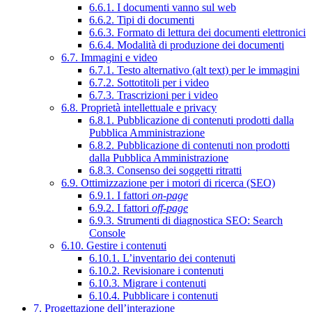
6.6.1. I documenti vanno sul web
6.6.2. Tipi di documenti
6.6.3. Formato di lettura dei documenti elettronici
6.6.4. Modalità di produzione dei documenti
6.7. Immagini e video
6.7.1. Testo alternativo (alt text) per le immagini
6.7.2. Sottotitoli per i video
6.7.3. Trascrizioni per i video
6.8. Proprietà intellettuale e privacy
6.8.1. Pubblicazione di contenuti prodotti dalla
Pubblica Amministrazione
6.8.2. Pubblicazione di contenuti non prodotti
dalla Pubblica Amministrazione
6.8.3. Consenso dei soggetti ritratti
6.9. Ottimizzazione per i motori di ricerca (SEO)
6.9.1. I fattori
on-page
6.9.2. I fattori
off-page
6.9.3. Strumenti di diagnostica SEO: Search
Console
6.10. Gestire i contenuti
6.10.1. L’inventario dei contenuti
6.10.2. Revisionare i contenuti
6.10.3. Migrare i contenuti
6.10.4. Pubblicare i contenuti
7. Progettazione dell’interazione