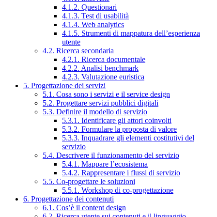
4.1.2. Questionari
4.1.3. Test di usabilità
4.1.4. Web analytics
4.1.5. Strumenti di mappatura dell’esperienza
utente
4.2. Ricerca secondaria
4.2.1. Ricerca documentale
4.2.2. Analisi benchmark
4.2.3. Valutazione euristica
5. Progettazione dei servizi
5.1. Cosa sono i servizi e il service design
5.2. Progettare servizi pubblici digitali
5.3. Definire il modello di servizio
5.3.1. Identificare gli attori coinvolti
5.3.2. Formulare la proposta di valore
5.3.3. Inquadrare gli elementi costitutivi del
servizio
5.4. Descrivere il funzionamento del servizio
5.4.1. Mappare l’ecosistema
5.4.2. Rappresentare i flussi di servizio
5.5. Co-progettare le soluzioni
5.5.1. Workshop di co-progettazione
6. Progettazione dei contenuti
6.1. Cos’è il content design
6.2. Ricerca utente sui contenuti e il linguaggio