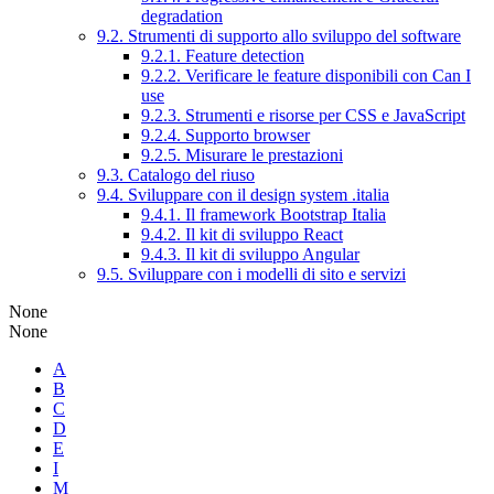
degradation
9.2. Strumenti di supporto allo sviluppo del software
9.2.1. Feature detection
9.2.2. Verificare le feature disponibili con Can I
use
9.2.3. Strumenti e risorse per CSS e JavaScript
9.2.4. Supporto browser
9.2.5. Misurare le prestazioni
9.3. Catalogo del riuso
9.4. Sviluppare con il design system .italia
9.4.1. Il framework Bootstrap Italia
9.4.2. Il kit di sviluppo React
9.4.3. Il kit di sviluppo Angular
9.5. Sviluppare con i modelli di sito e servizi
None
None
A
B
C
D
E
I
M