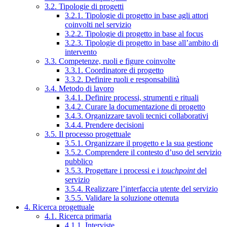
3.2. Tipologie di progetti
3.2.1. Tipologie di progetto in base agli attori
coinvolti nel servizio
3.2.2. Tipologie di progetto in base al focus
3.2.3. Tipologie di progetto in base all’ambito di
intervento
3.3. Competenze, ruoli e figure coinvolte
3.3.1. Coordinatore di progetto
3.3.2. Definire ruoli e responsabilità
3.4. Metodo di lavoro
3.4.1. Definire processi, strumenti e rituali
3.4.2. Curare la documentazione di progetto
3.4.3. Organizzare tavoli tecnici collaborativi
3.4.4. Prendere decisioni
3.5. Il processo progettuale
3.5.1. Organizzare il progetto e la sua gestione
3.5.2. Comprendere il contesto d’uso del servizio
pubblico
3.5.3. Progettare i processi e i
touchpoint
del
servizio
3.5.4. Realizzare l’interfaccia utente del servizio
3.5.5. Validare la soluzione ottenuta
4. Ricerca progettuale
4.1. Ricerca primaria
4.1.1. Interviste