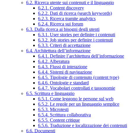
6.2. Ricerca utente sui contenuti e il linguaggio
6.2.1. Content discovery
6.2.2. Dati di ricerca (search keywords)
6.2.3. Ricerca tramite analytics
6.2.4. Ricerca sui forum
6.3. Dalla ricerca ai bisogni degli utenti
6.3.1. User stories per definire i contenuti
6.3.2. Job stories per definire i contenuti
6.3.3. Criteri di accettazione
6.4. Architettura dell’informazione
6.4.1. Definire l’architettura dell’informazione
6.4.2. Alberatura
6.4.3. Flussi di interazione
6.4.4. Sistemi di navigazione
6.4.5. Tipologie di contenuto (content type)
6.4.6. Ontologie e standard
6.4.7. Vocabolari controllati e tassonomie
6.5. Scrittura e linguaggio
6.5.1. Come leggono le persone sul web
6.5.2. Le regole per un linguaggio semplice
6.5.3. Microtesti
6.5.4. Scrittura collaborativa
6.5.5. Content critique
6.5.6. Traduzione e localizzazione dei contenuti
6.6. Documenti