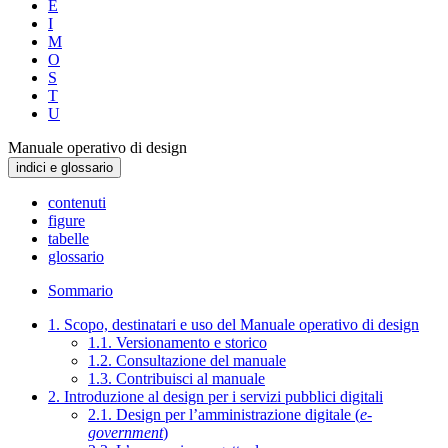
E
I
M
O
S
T
U
Manuale operativo di design
indici e glossario
contenuti
figure
tabelle
glossario
Sommario
1. Scopo, destinatari e uso del Manuale operativo di design
1.1. Versionamento e storico
1.2. Consultazione del manuale
1.3. Contribuisci al manuale
2. Introduzione al design per i servizi pubblici digitali
2.1. Design per l’amministrazione digitale (
e-
government
)