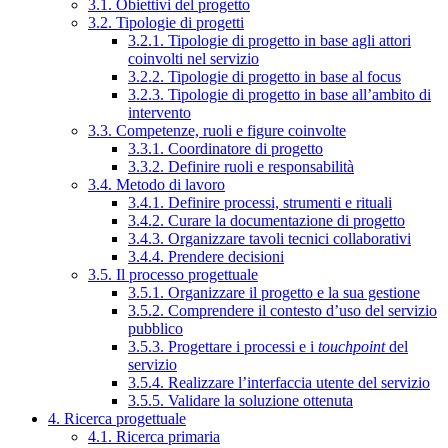
3.1. Obiettivi del progetto
3.2. Tipologie di progetti
3.2.1. Tipologie di progetto in base agli attori
coinvolti nel servizio
3.2.2. Tipologie di progetto in base al focus
3.2.3. Tipologie di progetto in base all’ambito di
intervento
3.3. Competenze, ruoli e figure coinvolte
3.3.1. Coordinatore di progetto
3.3.2. Definire ruoli e responsabilità
3.4. Metodo di lavoro
3.4.1. Definire processi, strumenti e rituali
3.4.2. Curare la documentazione di progetto
3.4.3. Organizzare tavoli tecnici collaborativi
3.4.4. Prendere decisioni
3.5. Il processo progettuale
3.5.1. Organizzare il progetto e la sua gestione
3.5.2. Comprendere il contesto d’uso del servizio
pubblico
3.5.3. Progettare i processi e i
touchpoint
del
servizio
3.5.4. Realizzare l’interfaccia utente del servizio
3.5.5. Validare la soluzione ottenuta
4. Ricerca progettuale
4.1. Ricerca primaria