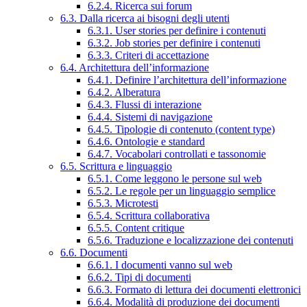
6.2.4. Ricerca sui forum
6.3. Dalla ricerca ai bisogni degli utenti
6.3.1. User stories per definire i contenuti
6.3.2. Job stories per definire i contenuti
6.3.3. Criteri di accettazione
6.4. Architettura dell’informazione
6.4.1. Definire l’architettura dell’informazione
6.4.2. Alberatura
6.4.3. Flussi di interazione
6.4.4. Sistemi di navigazione
6.4.5. Tipologie di contenuto (content type)
6.4.6. Ontologie e standard
6.4.7. Vocabolari controllati e tassonomie
6.5. Scrittura e linguaggio
6.5.1. Come leggono le persone sul web
6.5.2. Le regole per un linguaggio semplice
6.5.3. Microtesti
6.5.4. Scrittura collaborativa
6.5.5. Content critique
6.5.6. Traduzione e localizzazione dei contenuti
6.6. Documenti
6.6.1. I documenti vanno sul web
6.6.2. Tipi di documenti
6.6.3. Formato di lettura dei documenti elettronici
6.6.4. Modalità di produzione dei documenti