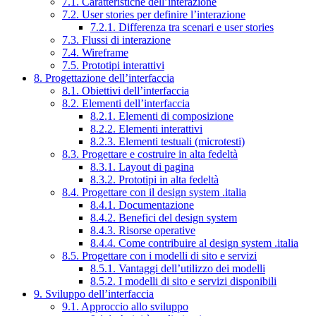
7.1. Caratteristiche dell’interazione
7.2. User stories per definire l’interazione
7.2.1. Differenza tra scenari e user stories
7.3. Flussi di interazione
7.4. Wireframe
7.5. Prototipi interattivi
8. Progettazione dell’interfaccia
8.1. Obiettivi dell’interfaccia
8.2. Elementi dell’interfaccia
8.2.1. Elementi di composizione
8.2.2. Elementi interattivi
8.2.3. Elementi testuali (microtesti)
8.3. Progettare e costruire in alta fedeltà
8.3.1. Layout di pagina
8.3.2. Prototipi in alta fedeltà
8.4. Progettare con il design system .italia
8.4.1. Documentazione
8.4.2. Benefici del design system
8.4.3. Risorse operative
8.4.4. Come contribuire al design system .italia
8.5. Progettare con i modelli di sito e servizi
8.5.1. Vantaggi dell’utilizzo dei modelli
8.5.2. I modelli di sito e servizi disponibili
9. Sviluppo dell’interfaccia
9.1. Approccio allo sviluppo