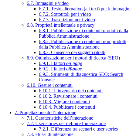
6.7. Immagini e video
6.7.1. Testo alternativo (alt text) per le immagini
6.7.2. Sottotitoli per i video
6.7.3. Trascrizioni per i video
6.8. Proprietà intellettuale e privacy
6.8.1. Pubblicazione di contenuti prodotti dalla
Pubblica Amministrazione
6.8.2. Pubblicazione di contenuti non prodotti
dalla Pubblica Amministrazione
6.8.3. Consenso dei soggetti ritratti
6.9. Ottimizzazione per i motori di ricerca (SEO)
6.9.1. I fattori
on-page
6.9.2. I fattori
off-page
6.9.3. Strumenti di diagnostica SEO: Search
Console
6.10. Gestire i contenuti
6.10.1. L’inventario dei contenuti
6.10.2. Revisionare i contenuti
6.10.3. Migrare i contenuti
6.10.4. Pubblicare i contenuti
7. Progettazione dell’interazione
7.1. Caratteristiche dell’interazione
7.2. User stories per definire l’interazione
7.2.1. Differenza tra scenari e user stories
7.3. Flussi di interazione