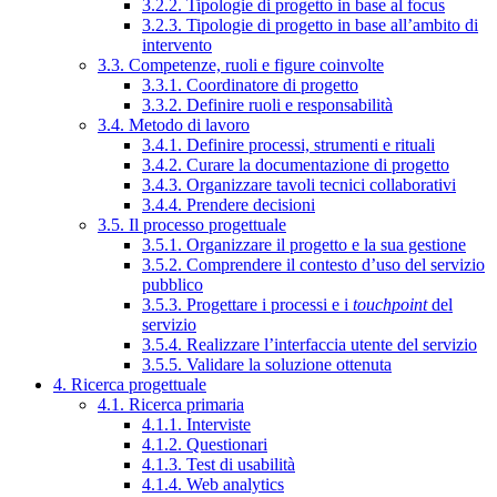
3.2.2. Tipologie di progetto in base al focus
3.2.3. Tipologie di progetto in base all’ambito di
intervento
3.3. Competenze, ruoli e figure coinvolte
3.3.1. Coordinatore di progetto
3.3.2. Definire ruoli e responsabilità
3.4. Metodo di lavoro
3.4.1. Definire processi, strumenti e rituali
3.4.2. Curare la documentazione di progetto
3.4.3. Organizzare tavoli tecnici collaborativi
3.4.4. Prendere decisioni
3.5. Il processo progettuale
3.5.1. Organizzare il progetto e la sua gestione
3.5.2. Comprendere il contesto d’uso del servizio
pubblico
3.5.3. Progettare i processi e i
touchpoint
del
servizio
3.5.4. Realizzare l’interfaccia utente del servizio
3.5.5. Validare la soluzione ottenuta
4. Ricerca progettuale
4.1. Ricerca primaria
4.1.1. Interviste
4.1.2. Questionari
4.1.3. Test di usabilità
4.1.4. Web analytics