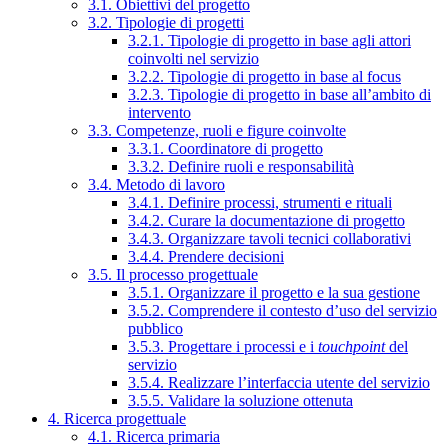
3.1. Obiettivi del progetto
3.2. Tipologie di progetti
3.2.1. Tipologie di progetto in base agli attori
coinvolti nel servizio
3.2.2. Tipologie di progetto in base al focus
3.2.3. Tipologie di progetto in base all’ambito di
intervento
3.3. Competenze, ruoli e figure coinvolte
3.3.1. Coordinatore di progetto
3.3.2. Definire ruoli e responsabilità
3.4. Metodo di lavoro
3.4.1. Definire processi, strumenti e rituali
3.4.2. Curare la documentazione di progetto
3.4.3. Organizzare tavoli tecnici collaborativi
3.4.4. Prendere decisioni
3.5. Il processo progettuale
3.5.1. Organizzare il progetto e la sua gestione
3.5.2. Comprendere il contesto d’uso del servizio
pubblico
3.5.3. Progettare i processi e i
touchpoint
del
servizio
3.5.4. Realizzare l’interfaccia utente del servizio
3.5.5. Validare la soluzione ottenuta
4. Ricerca progettuale
4.1. Ricerca primaria