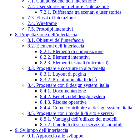
7.1. Caratteristiche dell’interazione
7.2. User stories per definire l’interazione
7.2.1. Differenza tra scenari e user stories
7.3. Flussi di interazione
7.4. Wireframe
7.5. Prototipi interattivi
8. Progettazione dell’interfaccia
8.1. Obiettivi dell’interfaccia
8.2. Elementi dell’interfaccia
8.2.1. Elementi di composizione
8.2.2. Elementi interattivi
8.2.3. Elementi testuali (microtesti)
8.3. Progettare e costruire in alta fedeltà
8.3.1. Layout di pagina
8.3.2. Prototipi in alta fedeltà
8.4. Progettare con il design system .italia
8.4.1. Documentazione
8.4.2. Benefici del design system
8.4.3. Risorse operative
8.4.4. Come contribuire al design system .italia
8.5. Progettare con i modelli di sito e servizi
8.5.1. Vantaggi dell’utilizzo dei modelli
8.5.2. I modelli di sito e servizi disponibili
9. Sviluppo dell’interfaccia
9.1. Approccio allo sviluppo