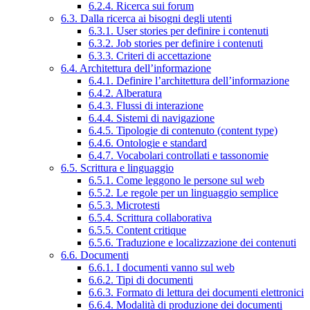
6.2.4. Ricerca sui forum
6.3. Dalla ricerca ai bisogni degli utenti
6.3.1. User stories per definire i contenuti
6.3.2. Job stories per definire i contenuti
6.3.3. Criteri di accettazione
6.4. Architettura dell’informazione
6.4.1. Definire l’architettura dell’informazione
6.4.2. Alberatura
6.4.3. Flussi di interazione
6.4.4. Sistemi di navigazione
6.4.5. Tipologie di contenuto (content type)
6.4.6. Ontologie e standard
6.4.7. Vocabolari controllati e tassonomie
6.5. Scrittura e linguaggio
6.5.1. Come leggono le persone sul web
6.5.2. Le regole per un linguaggio semplice
6.5.3. Microtesti
6.5.4. Scrittura collaborativa
6.5.5. Content critique
6.5.6. Traduzione e localizzazione dei contenuti
6.6. Documenti
6.6.1. I documenti vanno sul web
6.6.2. Tipi di documenti
6.6.3. Formato di lettura dei documenti elettronici
6.6.4. Modalità di produzione dei documenti