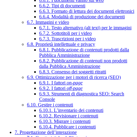
6.6.1. I documenti vanno sul web
6.6.2. Tipi di documenti
6.6.3. Formato di lettura dei documenti elettronici
6.6.4. Modalità di produzione dei documenti
6.7. Immagini e video
6.7.1. Testo alternativo (alt text) per le immagini
6.7.2. Sottotitoli per i video
6.7.3. Trascrizioni per i video
6.8. Proprietà intellettuale e privacy
6.8.1. Pubblicazione di contenuti prodotti dalla
Pubblica Amministrazione
6.8.2. Pubblicazione di contenuti non prodotti
dalla Pubblica Amministrazione
6.8.3. Consenso dei soggetti ritratti
6.9. Ottimizzazione per i motori di ricerca (SEO)
6.9.1. I fattori
on-page
6.9.2. I fattori
off-page
6.9.3. Strumenti di diagnostica SEO: Search
Console
6.10. Gestire i contenuti
6.10.1. L’inventario dei contenuti
6.10.2. Revisionare i contenuti
6.10.3. Migrare i contenuti
6.10.4. Pubblicare i contenuti
7. Progettazione dell’interazione