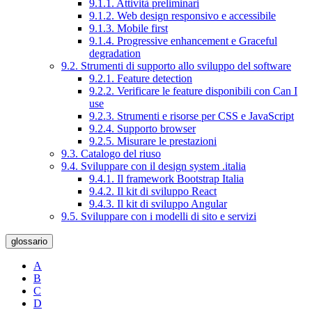
9.1.1. Attività preliminari
9.1.2. Web design responsivo e accessibile
9.1.3. Mobile first
9.1.4. Progressive enhancement e Graceful
degradation
9.2. Strumenti di supporto allo sviluppo del software
9.2.1. Feature detection
9.2.2. Verificare le feature disponibili con Can I
use
9.2.3. Strumenti e risorse per CSS e JavaScript
9.2.4. Supporto browser
9.2.5. Misurare le prestazioni
9.3. Catalogo del riuso
9.4. Sviluppare con il design system .italia
9.4.1. Il framework Bootstrap Italia
9.4.2. Il kit di sviluppo React
9.4.3. Il kit di sviluppo Angular
9.5. Sviluppare con i modelli di sito e servizi
glossario
A
B
C
D