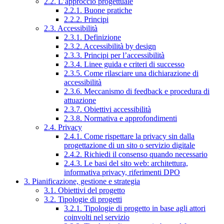
2.2. L’approccio progettuale
2.2.1. Buone pratiche
2.2.2. Principi
2.3. Accessibilità
2.3.1. Definizione
2.3.2. Accessibilità by design
2.3.3. Principi per l’accessibilità
2.3.4. Linee guida e criteri di successo
2.3.5. Come rilasciare una dichiarazione di
accessibilità
2.3.6. Meccanismo di feedback e procedura di
attuazione
2.3.7. Obiettivi accessibilità
2.3.8. Normativa e approfondimenti
2.4. Privacy
2.4.1. Come rispettare la privacy sin dalla
progettazione di un sito o servizio digitale
2.4.2. Richiedi il consenso quando necessario
2.4.3. Le basi del sito web: architettura,
informativa privacy, riferimenti DPO
3. Pianificazione, gestione e strategia
3.1. Obiettivi del progetto
3.2. Tipologie di progetti
3.2.1. Tipologie di progetto in base agli attori
coinvolti nel servizio