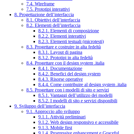
7.4. Wireframe
7.5. Prototipi interattivi
8. Progettazione dell’interfaccia
8.1. Obiettivi dell’interfaccia
8.2. Elementi dell’interfaccia
8.2.1. Elementi di composizione
8.2.2. Elementi interattivi
8.2.3. Elementi testuali (microtesti)
8.3. Progettare e costruire in alta fedeltà
8.3.1. Layout di pagina
8.3.2. Prototipi in alta fedeltà
8.4. Progettare con il design system .italia
8.4.1. Documentazione
8.4.2. Benefici del design system
8.4.3. Risorse operative
8.4.4. Come contribuire al design system .italia
8.5. Progettare con i modelli di sito e servizi
8.5.1. Vantaggi dell’utilizzo dei modelli
8.5.2. I modelli di sito e servizi disponibili
9. Sviluppo dell’interfaccia
9.1. Approccio allo sviluppo
9.1.1. Attività preliminari
9.1.2. Web design responsivo e accessibile
9.1.3. Mobile first
9.1.4. Progressive enhancement e Graceful