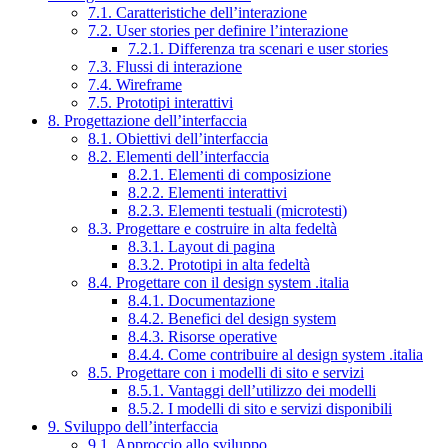
7.1. Caratteristiche dell’interazione
7.2. User stories per definire l’interazione
7.2.1. Differenza tra scenari e user stories
7.3. Flussi di interazione
7.4. Wireframe
7.5. Prototipi interattivi
8. Progettazione dell’interfaccia
8.1. Obiettivi dell’interfaccia
8.2. Elementi dell’interfaccia
8.2.1. Elementi di composizione
8.2.2. Elementi interattivi
8.2.3. Elementi testuali (microtesti)
8.3. Progettare e costruire in alta fedeltà
8.3.1. Layout di pagina
8.3.2. Prototipi in alta fedeltà
8.4. Progettare con il design system .italia
8.4.1. Documentazione
8.4.2. Benefici del design system
8.4.3. Risorse operative
8.4.4. Come contribuire al design system .italia
8.5. Progettare con i modelli di sito e servizi
8.5.1. Vantaggi dell’utilizzo dei modelli
8.5.2. I modelli di sito e servizi disponibili
9. Sviluppo dell’interfaccia
9.1. Approccio allo sviluppo