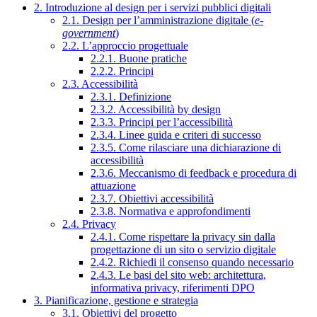
2. Introduzione al design per i servizi pubblici digitali
2.1. Design per l’amministrazione digitale (
e-
government
)
2.2. L’approccio progettuale
2.2.1. Buone pratiche
2.2.2. Principi
2.3. Accessibilità
2.3.1. Definizione
2.3.2. Accessibilità by design
2.3.3. Principi per l’accessibilità
2.3.4. Linee guida e criteri di successo
2.3.5. Come rilasciare una dichiarazione di
accessibilità
2.3.6. Meccanismo di feedback e procedura di
attuazione
2.3.7. Obiettivi accessibilità
2.3.8. Normativa e approfondimenti
2.4. Privacy
2.4.1. Come rispettare la privacy sin dalla
progettazione di un sito o servizio digitale
2.4.2. Richiedi il consenso quando necessario
2.4.3. Le basi del sito web: architettura,
informativa privacy, riferimenti DPO
3. Pianificazione, gestione e strategia
3.1. Obiettivi del progetto