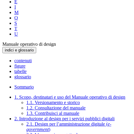
E
I
M
O
S
T
U
Manuale operativo di design
indici e glossario
contenuti
figure
tabelle
glossario
Sommario
1. Scopo, destinatari e uso del Manuale operativo di design
1.1. Versionamento e storico
1.2. Consultazione del manuale
1.3. Contribuisci al manuale
2. Introduzione al design per i servizi pubblici digitali
2.1. Design per l’amministrazione digitale (
e-
government
)