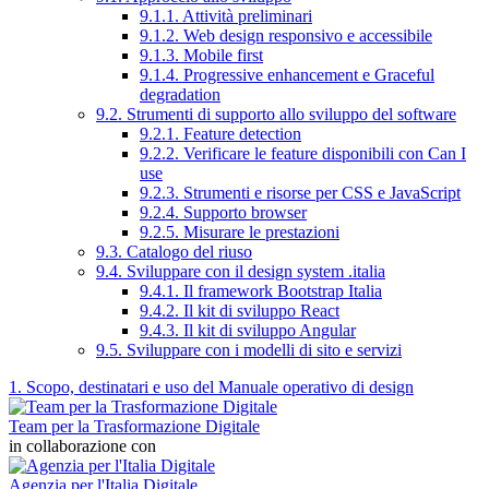
9.1.1. Attività preliminari
9.1.2. Web design responsivo e accessibile
9.1.3. Mobile first
9.1.4. Progressive enhancement e Graceful
degradation
9.2. Strumenti di supporto allo sviluppo del software
9.2.1. Feature detection
9.2.2. Verificare le feature disponibili con Can I
use
9.2.3. Strumenti e risorse per CSS e JavaScript
9.2.4. Supporto browser
9.2.5. Misurare le prestazioni
9.3. Catalogo del riuso
9.4. Sviluppare con il design system .italia
9.4.1. Il framework Bootstrap Italia
9.4.2. Il kit di sviluppo React
9.4.3. Il kit di sviluppo Angular
9.5. Sviluppare con i modelli di sito e servizi
1. Scopo, destinatari e uso del Manuale operativo di design
Team per la Trasformazione Digitale
in collaborazione con
Agenzia per l'Italia Digitale