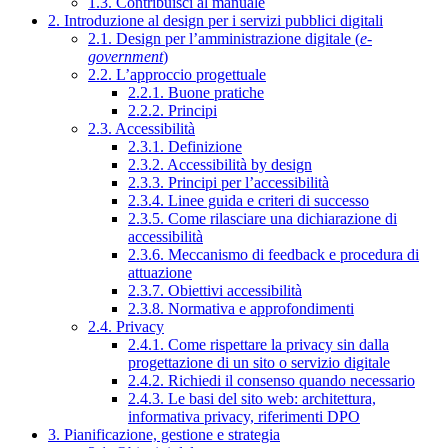
1.3. Contribuisci al manuale
2. Introduzione al design per i servizi pubblici digitali
2.1. Design per l’amministrazione digitale (
e-
government
)
2.2. L’approccio progettuale
2.2.1. Buone pratiche
2.2.2. Principi
2.3. Accessibilità
2.3.1. Definizione
2.3.2. Accessibilità by design
2.3.3. Principi per l’accessibilità
2.3.4. Linee guida e criteri di successo
2.3.5. Come rilasciare una dichiarazione di
accessibilità
2.3.6. Meccanismo di feedback e procedura di
attuazione
2.3.7. Obiettivi accessibilità
2.3.8. Normativa e approfondimenti
2.4. Privacy
2.4.1. Come rispettare la privacy sin dalla
progettazione di un sito o servizio digitale
2.4.2. Richiedi il consenso quando necessario
2.4.3. Le basi del sito web: architettura,
informativa privacy, riferimenti DPO
3. Pianificazione, gestione e strategia