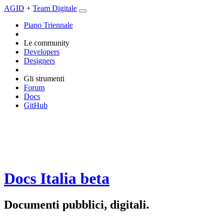
AGID
+
Team Digitale
Piano Triennale
Le community
Developers
Designers
Gli strumenti
Forum
Docs
GitHub
Docs Italia
beta
Documenti pubblici, digitali.