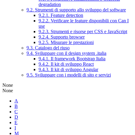
degradation
9.2. Strumenti di supporto allo sviluppo del software
9.2.1. Feature detection
9.2.2. Verificare le feature disponibili con Can I
use
9.2.3. Strumenti e risorse per CSS e JavaScript
9.2.4. Supporto browser
9.2.5. Misurare le prestazioni
9.3. Catalogo del riuso
9.4. Sviluppare con il design system .italia
9.4.1. Il framework Bootstrap Italia
9.4.2. Il kit di sviluppo React
9.4.3. Il kit di sviluppo Angular
9.5. Sviluppare con i modelli di sito e servizi
None
None
A
B
C
D
E
I
M