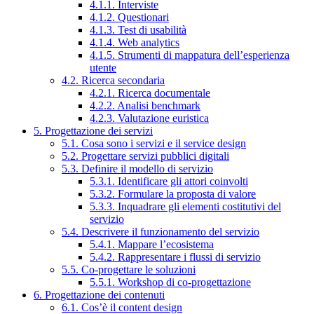
4.1.1. Interviste
4.1.2. Questionari
4.1.3. Test di usabilità
4.1.4. Web analytics
4.1.5. Strumenti di mappatura dell’esperienza
utente
4.2. Ricerca secondaria
4.2.1. Ricerca documentale
4.2.2. Analisi benchmark
4.2.3. Valutazione euristica
5. Progettazione dei servizi
5.1. Cosa sono i servizi e il service design
5.2. Progettare servizi pubblici digitali
5.3. Definire il modello di servizio
5.3.1. Identificare gli attori coinvolti
5.3.2. Formulare la proposta di valore
5.3.3. Inquadrare gli elementi costitutivi del
servizio
5.4. Descrivere il funzionamento del servizio
5.4.1. Mappare l’ecosistema
5.4.2. Rappresentare i flussi di servizio
5.5. Co-progettare le soluzioni
5.5.1. Workshop di co-progettazione
6. Progettazione dei contenuti
6.1. Cos’è il content design