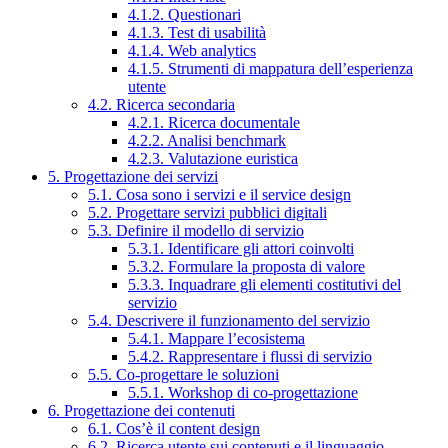
4.1.2. Questionari
4.1.3. Test di usabilità
4.1.4. Web analytics
4.1.5. Strumenti di mappatura dell’esperienza
utente
4.2. Ricerca secondaria
4.2.1. Ricerca documentale
4.2.2. Analisi benchmark
4.2.3. Valutazione euristica
5. Progettazione dei servizi
5.1. Cosa sono i servizi e il service design
5.2. Progettare servizi pubblici digitali
5.3. Definire il modello di servizio
5.3.1. Identificare gli attori coinvolti
5.3.2. Formulare la proposta di valore
5.3.3. Inquadrare gli elementi costitutivi del
servizio
5.4. Descrivere il funzionamento del servizio
5.4.1. Mappare l’ecosistema
5.4.2. Rappresentare i flussi di servizio
5.5. Co-progettare le soluzioni
5.5.1. Workshop di co-progettazione
6. Progettazione dei contenuti
6.1. Cos’è il content design
6.2. Ricerca utente sui contenuti e il linguaggio