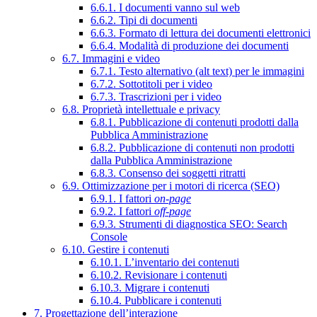
6.6.1. I documenti vanno sul web
6.6.2. Tipi di documenti
6.6.3. Formato di lettura dei documenti elettronici
6.6.4. Modalità di produzione dei documenti
6.7. Immagini e video
6.7.1. Testo alternativo (alt text) per le immagini
6.7.2. Sottotitoli per i video
6.7.3. Trascrizioni per i video
6.8. Proprietà intellettuale e privacy
6.8.1. Pubblicazione di contenuti prodotti dalla
Pubblica Amministrazione
6.8.2. Pubblicazione di contenuti non prodotti
dalla Pubblica Amministrazione
6.8.3. Consenso dei soggetti ritratti
6.9. Ottimizzazione per i motori di ricerca (SEO)
6.9.1. I fattori
on-page
6.9.2. I fattori
off-page
6.9.3. Strumenti di diagnostica SEO: Search
Console
6.10. Gestire i contenuti
6.10.1. L’inventario dei contenuti
6.10.2. Revisionare i contenuti
6.10.3. Migrare i contenuti
6.10.4. Pubblicare i contenuti
7. Progettazione dell’interazione