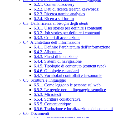
6.2.1. Content discovery
6.2.2. Dati di ricerca (search keywords)
6.2.3. Ricerca tramite analytics
6.2.4. Ricerca sui forum
6.3. Dalla ricerca ai bisogni degli utenti
6.3.1. User stories per definire i contenuti
6.3.2. Job stories per definire i contenuti
6.3.3. Criteri di accettazione
6.4. Architettura dell’informazione
6.4.1. Definire l’architettura dell’informazione
6.4.2. Alberatura
6.4.3. Flussi di interazione
6.4.4. Sistemi di navigazione
6.4.5. Tipologie di contenuto (content type)
6.4.6. Ontologie e standard
6.4.7. Vocabolari controllati e tassonomie
6.5. Scrittura e linguaggio
6.5.1. Come leggono le persone sul web
6.5.2. Le regole per un linguaggio semplice
6.5.3. Microtesti
6.5.4. Scrittura collaborativa
6.5.5. Content critique
6.5.6. Traduzione e localizzazione dei contenuti
6.6. Documenti