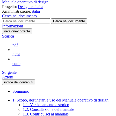
Manuale operativo di design
Progetto:
Designers Italia
Amministrazione:
italia
Cerca nel documento
Cerca nel documento
Informazioni
versione-corrente
Scarica
pdf
html
epub
Sorgente
Azioni
indice dei contenuti
Sommario
1. Scopo, destinatari e uso del Manuale operativo di design
1.1. Versionamento e storico
1.2. Consultazione del manuale
1.3. Contribuisci al manuale