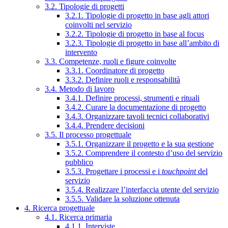
3.2. Tipologie di progetti
3.2.1. Tipologie di progetto in base agli attori
coinvolti nel servizio
3.2.2. Tipologie di progetto in base al focus
3.2.3. Tipologie di progetto in base all’ambito di
intervento
3.3. Competenze, ruoli e figure coinvolte
3.3.1. Coordinatore di progetto
3.3.2. Definire ruoli e responsabilità
3.4. Metodo di lavoro
3.4.1. Definire processi, strumenti e rituali
3.4.2. Curare la documentazione di progetto
3.4.3. Organizzare tavoli tecnici collaborativi
3.4.4. Prendere decisioni
3.5. Il processo progettuale
3.5.1. Organizzare il progetto e la sua gestione
3.5.2. Comprendere il contesto d’uso del servizio
pubblico
3.5.3. Progettare i processi e i
touchpoint
del
servizio
3.5.4. Realizzare l’interfaccia utente del servizio
3.5.5. Validare la soluzione ottenuta
4. Ricerca progettuale
4.1. Ricerca primaria
4.1.1. Interviste