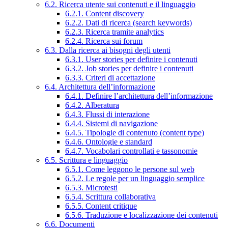
6.2. Ricerca utente sui contenuti e il linguaggio
6.2.1. Content discovery
6.2.2. Dati di ricerca (search keywords)
6.2.3. Ricerca tramite analytics
6.2.4. Ricerca sui forum
6.3. Dalla ricerca ai bisogni degli utenti
6.3.1. User stories per definire i contenuti
6.3.2. Job stories per definire i contenuti
6.3.3. Criteri di accettazione
6.4. Architettura dell’informazione
6.4.1. Definire l’architettura dell’informazione
6.4.2. Alberatura
6.4.3. Flussi di interazione
6.4.4. Sistemi di navigazione
6.4.5. Tipologie di contenuto (content type)
6.4.6. Ontologie e standard
6.4.7. Vocabolari controllati e tassonomie
6.5. Scrittura e linguaggio
6.5.1. Come leggono le persone sul web
6.5.2. Le regole per un linguaggio semplice
6.5.3. Microtesti
6.5.4. Scrittura collaborativa
6.5.5. Content critique
6.5.6. Traduzione e localizzazione dei contenuti
6.6. Documenti