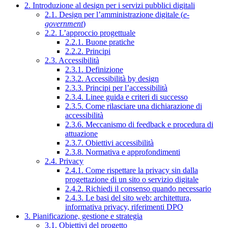
2. Introduzione al design per i servizi pubblici digitali
2.1. Design per l’amministrazione digitale (
e-
government
)
2.2. L’approccio progettuale
2.2.1. Buone pratiche
2.2.2. Principi
2.3. Accessibilità
2.3.1. Definizione
2.3.2. Accessibilità by design
2.3.3. Principi per l’accessibilità
2.3.4. Linee guida e criteri di successo
2.3.5. Come rilasciare una dichiarazione di
accessibilità
2.3.6. Meccanismo di feedback e procedura di
attuazione
2.3.7. Obiettivi accessibilità
2.3.8. Normativa e approfondimenti
2.4. Privacy
2.4.1. Come rispettare la privacy sin dalla
progettazione di un sito o servizio digitale
2.4.2. Richiedi il consenso quando necessario
2.4.3. Le basi del sito web: architettura,
informativa privacy, riferimenti DPO
3. Pianificazione, gestione e strategia
3.1. Obiettivi del progetto