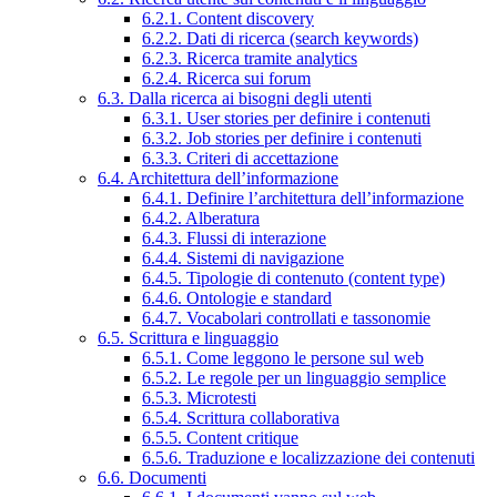
6.2.1. Content discovery
6.2.2. Dati di ricerca (search keywords)
6.2.3. Ricerca tramite analytics
6.2.4. Ricerca sui forum
6.3. Dalla ricerca ai bisogni degli utenti
6.3.1. User stories per definire i contenuti
6.3.2. Job stories per definire i contenuti
6.3.3. Criteri di accettazione
6.4. Architettura dell’informazione
6.4.1. Definire l’architettura dell’informazione
6.4.2. Alberatura
6.4.3. Flussi di interazione
6.4.4. Sistemi di navigazione
6.4.5. Tipologie di contenuto (content type)
6.4.6. Ontologie e standard
6.4.7. Vocabolari controllati e tassonomie
6.5. Scrittura e linguaggio
6.5.1. Come leggono le persone sul web
6.5.2. Le regole per un linguaggio semplice
6.5.3. Microtesti
6.5.4. Scrittura collaborativa
6.5.5. Content critique
6.5.6. Traduzione e localizzazione dei contenuti
6.6. Documenti