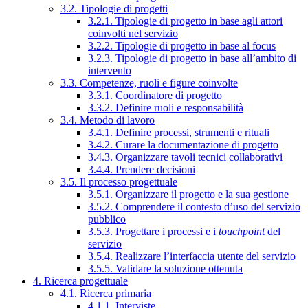
3.2. Tipologie di progetti
3.2.1. Tipologie di progetto in base agli attori
coinvolti nel servizio
3.2.2. Tipologie di progetto in base al focus
3.2.3. Tipologie di progetto in base all’ambito di
intervento
3.3. Competenze, ruoli e figure coinvolte
3.3.1. Coordinatore di progetto
3.3.2. Definire ruoli e responsabilità
3.4. Metodo di lavoro
3.4.1. Definire processi, strumenti e rituali
3.4.2. Curare la documentazione di progetto
3.4.3. Organizzare tavoli tecnici collaborativi
3.4.4. Prendere decisioni
3.5. Il processo progettuale
3.5.1. Organizzare il progetto e la sua gestione
3.5.2. Comprendere il contesto d’uso del servizio
pubblico
3.5.3. Progettare i processi e i
touchpoint
del
servizio
3.5.4. Realizzare l’interfaccia utente del servizio
3.5.5. Validare la soluzione ottenuta
4. Ricerca progettuale
4.1. Ricerca primaria
4.1.1. Interviste