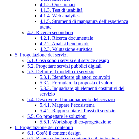
4.1.2. Questionari
4.1.3. Test di usabilità
4.1.4. Web analytics
4.1.5. Strumenti di mappatura dell’esperienza
utente
4.2. Ricerca secondaria
4.2.1. Ricerca documentale
4.2.2. Analisi benchmark
4.2.3. Valutazione euristica
5. Progettazione dei servizi
5.1. Cosa sono i servizi e il service design
5.2. Progettare servizi pubblici digitali
5.3. Definire il modello di servizio
5.3.1. Identificare gli attori coinvolti
5.3.2. Formulare la proposta di valore
5.3.3. Inquadrare gli elementi costitutivi del
servizio
5.4. Descrivere il funzionamento del servizio
5.4.1. Mappare l’ecosistema
5.4.2. Rappresentare i flussi di servizio
5.5. Co-progettare le soluzioni
5.5.1. Workshop di co-progettazione
6. Progettazione dei contenuti
6.1. Cos’è il content design
6.2. Ricerca utente sui contenuti e il linguaggio