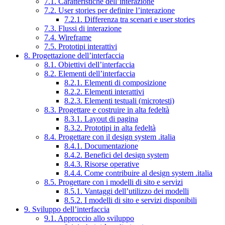
7.1. Caratteristiche dell’interazione
7.2. User stories per definire l’interazione
7.2.1. Differenza tra scenari e user stories
7.3. Flussi di interazione
7.4. Wireframe
7.5. Prototipi interattivi
8. Progettazione dell’interfaccia
8.1. Obiettivi dell’interfaccia
8.2. Elementi dell’interfaccia
8.2.1. Elementi di composizione
8.2.2. Elementi interattivi
8.2.3. Elementi testuali (microtesti)
8.3. Progettare e costruire in alta fedeltà
8.3.1. Layout di pagina
8.3.2. Prototipi in alta fedeltà
8.4. Progettare con il design system .italia
8.4.1. Documentazione
8.4.2. Benefici del design system
8.4.3. Risorse operative
8.4.4. Come contribuire al design system .italia
8.5. Progettare con i modelli di sito e servizi
8.5.1. Vantaggi dell’utilizzo dei modelli
8.5.2. I modelli di sito e servizi disponibili
9. Sviluppo dell’interfaccia
9.1. Approccio allo sviluppo