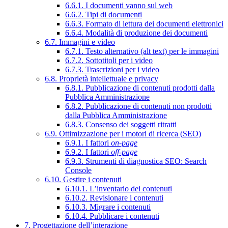
6.6.1. I documenti vanno sul web
6.6.2. Tipi di documenti
6.6.3. Formato di lettura dei documenti elettronici
6.6.4. Modalità di produzione dei documenti
6.7. Immagini e video
6.7.1. Testo alternativo (alt text) per le immagini
6.7.2. Sottotitoli per i video
6.7.3. Trascrizioni per i video
6.8. Proprietà intellettuale e privacy
6.8.1. Pubblicazione di contenuti prodotti dalla
Pubblica Amministrazione
6.8.2. Pubblicazione di contenuti non prodotti
dalla Pubblica Amministrazione
6.8.3. Consenso dei soggetti ritratti
6.9. Ottimizzazione per i motori di ricerca (SEO)
6.9.1. I fattori
on-page
6.9.2. I fattori
off-page
6.9.3. Strumenti di diagnostica SEO: Search
Console
6.10. Gestire i contenuti
6.10.1. L’inventario dei contenuti
6.10.2. Revisionare i contenuti
6.10.3. Migrare i contenuti
6.10.4. Pubblicare i contenuti
7. Progettazione dell’interazione