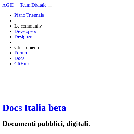
AGID
+
Team Digitale
Piano Triennale
Le community
Developers
Designers
Gli strumenti
Forum
Docs
GitHub
Docs Italia
beta
Documenti pubblici, digitali.