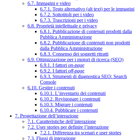
6.7. Immagini e video
6.7.1. Testo alternativo (alt text) per le immagini
6.7.2. Sottotitoli per i video
6.7.3. Trascrizioni per i video
6.8. Proprietà intellettuale e privacy
6.8.1. Pubblicazione di contenuti prodotti dalla
Pubblica Amministrazione
6.8.2. Pubblicazione di contenuti non prodotti
dalla Pubblica Amministrazione
6.8.3. Consenso dei soggetti ritratti
6.9. Ottimizzazione per i motori di ricerca (SEO)
6.9.1. I fattori
on-page
6.9.2. I fattori
off-page
6.9.3. Strumenti di diagnostica SEO: Search
Console
6.10. Gestire i contenuti
6.10.1. L’inventario dei contenuti
6.10.2. Revisionare i contenuti
6.10.3. Migrare i contenuti
6.10.4. Pubblicare i contenuti
7. Progettazione dell’interazione
7.1. Caratteristiche dell’interazione
7.2. User stories per definire l’interazione
7.2.1. Differenza tra scenari e user stories
7.3. Flussi di interazione