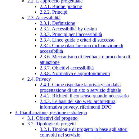
2.2. L’approccio progettuale
2.2.1. Buone pratiche
2.2.2. Principi
2.3. Accessibilità
2.3.1. Definizione
2.3.2. Accessibilità by design
2.3.3. Principi per l’accessibilità
2.3.4. Linee guida e criteri di successo
2.3.5. Come rilasciare una dichiarazione di
accessibilità
2.3.6. Meccanismo di feedback e procedura di
attuazione
2.3.7. Obiettivi accessibilità
2.3.8. Normativa e approfondimenti
2.4. Privacy
2.4.1. Come rispettare la privacy sin dalla
progettazione di un sito o servizio digitale
2.4.2. Richiedi il consenso quando necessario
2.4.3. Le basi del sito web: architettura,
informativa privacy, riferimenti DPO
3. Pianificazione, gestione e strategia
3.1. Obiettivi del progetto
3.2. Tipologie di progetti
3.2.1. Tipologie di progetto in base agli attori
coinvolti nel servizio