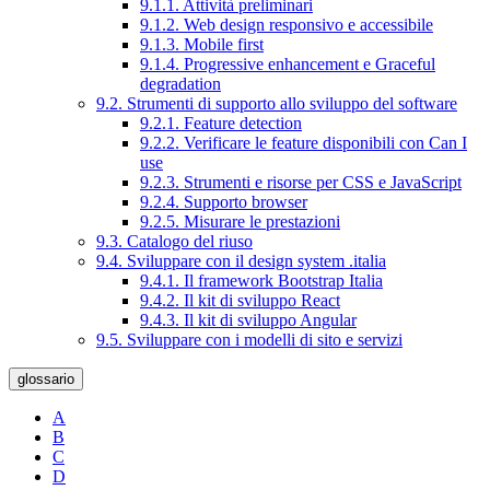
9.1.1. Attività preliminari
9.1.2. Web design responsivo e accessibile
9.1.3. Mobile first
9.1.4. Progressive enhancement e Graceful
degradation
9.2. Strumenti di supporto allo sviluppo del software
9.2.1. Feature detection
9.2.2. Verificare le feature disponibili con Can I
use
9.2.3. Strumenti e risorse per CSS e JavaScript
9.2.4. Supporto browser
9.2.5. Misurare le prestazioni
9.3. Catalogo del riuso
9.4. Sviluppare con il design system .italia
9.4.1. Il framework Bootstrap Italia
9.4.2. Il kit di sviluppo React
9.4.3. Il kit di sviluppo Angular
9.5. Sviluppare con i modelli di sito e servizi
glossario
A
B
C
D