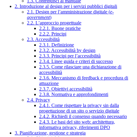
1.3. Contribuisci al manuale
2. Introduzione al design per i servizi pubblici digitali
2.1. Design per l’amministrazione digitale (
e-
government
)
2.2. L’approccio progettuale
2.2.1. Buone pratiche
2.2.2. Principi
2.3. Accessibilità
2.3.1. Definizione
2.3.2. Accessibilità by design
2.3.3. Principi per l’accessibilità
2.3.4. Linee guida e criteri di successo
2.3.5. Come rilasciare una dichiarazione di
accessibilità
2.3.6. Meccanismo di feedback e procedura di
attuazione
2.3.7. Obiettivi accessibilità
2.3.8. Normativa e approfondimenti
2.4. Privacy
2.4.1. Come rispettare la privacy sin dalla
progettazione di un sito o servizio digitale
2.4.2. Richiedi il consenso quando necessario
2.4.3. Le basi del sito web: architettura,
informativa privacy, riferimenti DPO
3. Pianificazione, gestione e strategia