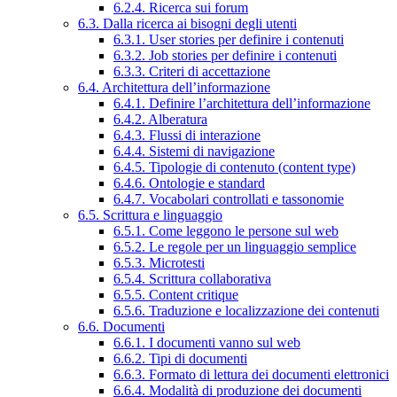
6.2.4. Ricerca sui forum
6.3. Dalla ricerca ai bisogni degli utenti
6.3.1. User stories per definire i contenuti
6.3.2. Job stories per definire i contenuti
6.3.3. Criteri di accettazione
6.4. Architettura dell’informazione
6.4.1. Definire l’architettura dell’informazione
6.4.2. Alberatura
6.4.3. Flussi di interazione
6.4.4. Sistemi di navigazione
6.4.5. Tipologie di contenuto (content type)
6.4.6. Ontologie e standard
6.4.7. Vocabolari controllati e tassonomie
6.5. Scrittura e linguaggio
6.5.1. Come leggono le persone sul web
6.5.2. Le regole per un linguaggio semplice
6.5.3. Microtesti
6.5.4. Scrittura collaborativa
6.5.5. Content critique
6.5.6. Traduzione e localizzazione dei contenuti
6.6. Documenti
6.6.1. I documenti vanno sul web
6.6.2. Tipi di documenti
6.6.3. Formato di lettura dei documenti elettronici
6.6.4. Modalità di produzione dei documenti