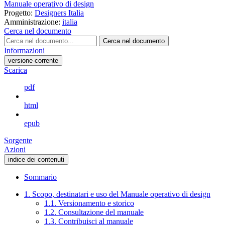
Manuale operativo di design
Progetto:
Designers Italia
Amministrazione:
italia
Cerca nel documento
Cerca nel documento
Informazioni
versione-corrente
Scarica
pdf
html
epub
Sorgente
Azioni
indice dei contenuti
Sommario
1. Scopo, destinatari e uso del Manuale operativo di design
1.1. Versionamento e storico
1.2. Consultazione del manuale
1.3. Contribuisci al manuale