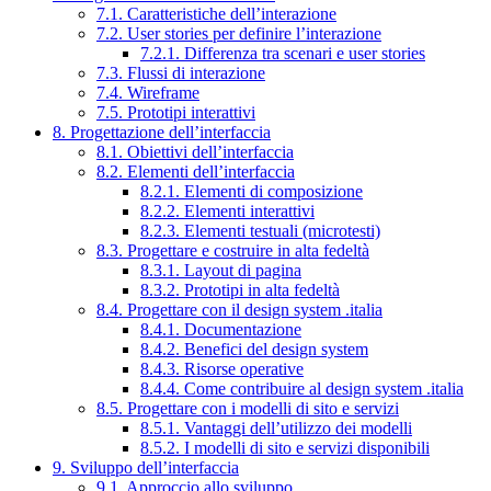
7.1. Caratteristiche dell’interazione
7.2. User stories per definire l’interazione
7.2.1. Differenza tra scenari e user stories
7.3. Flussi di interazione
7.4. Wireframe
7.5. Prototipi interattivi
8. Progettazione dell’interfaccia
8.1. Obiettivi dell’interfaccia
8.2. Elementi dell’interfaccia
8.2.1. Elementi di composizione
8.2.2. Elementi interattivi
8.2.3. Elementi testuali (microtesti)
8.3. Progettare e costruire in alta fedeltà
8.3.1. Layout di pagina
8.3.2. Prototipi in alta fedeltà
8.4. Progettare con il design system .italia
8.4.1. Documentazione
8.4.2. Benefici del design system
8.4.3. Risorse operative
8.4.4. Come contribuire al design system .italia
8.5. Progettare con i modelli di sito e servizi
8.5.1. Vantaggi dell’utilizzo dei modelli
8.5.2. I modelli di sito e servizi disponibili
9. Sviluppo dell’interfaccia
9.1. Approccio allo sviluppo