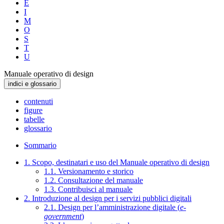
E
I
M
O
S
T
U
Manuale operativo di design
indici e glossario
contenuti
figure
tabelle
glossario
Sommario
1. Scopo, destinatari e uso del Manuale operativo di design
1.1. Versionamento e storico
1.2. Consultazione del manuale
1.3. Contribuisci al manuale
2. Introduzione al design per i servizi pubblici digitali
2.1. Design per l’amministrazione digitale (
e-
government
)