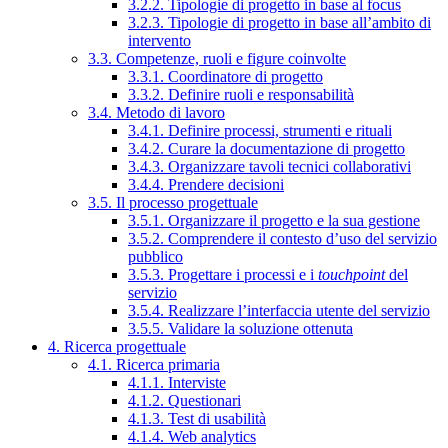
3.2.2. Tipologie di progetto in base al focus
3.2.3. Tipologie di progetto in base all’ambito di
intervento
3.3. Competenze, ruoli e figure coinvolte
3.3.1. Coordinatore di progetto
3.3.2. Definire ruoli e responsabilità
3.4. Metodo di lavoro
3.4.1. Definire processi, strumenti e rituali
3.4.2. Curare la documentazione di progetto
3.4.3. Organizzare tavoli tecnici collaborativi
3.4.4. Prendere decisioni
3.5. Il processo progettuale
3.5.1. Organizzare il progetto e la sua gestione
3.5.2. Comprendere il contesto d’uso del servizio
pubblico
3.5.3. Progettare i processi e i
touchpoint
del
servizio
3.5.4. Realizzare l’interfaccia utente del servizio
3.5.5. Validare la soluzione ottenuta
4. Ricerca progettuale
4.1. Ricerca primaria
4.1.1. Interviste
4.1.2. Questionari
4.1.3. Test di usabilità
4.1.4. Web analytics