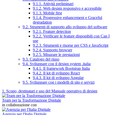
9.1.1. Attività preliminari
9.1.2. Web design responsivo e accessibile
9.1.3. Mobile first
9.1.4. Progressive enhancement e Graceful
degradation
9.2. Strumenti di supporto allo sviluppo del software
9.2.1. Feature detection
9.2.2. Verificare le feature disponibili con Can I
use
9.2.3. Strumenti e risorse per CSS e JavaScript
9.2.4. Supporto browser
9.2.5. Misurare le prestazioni
9.3. Catalogo del riuso
9.4. Sviluppare con il design system .italia
9.4.1. Il framework Bootstrap Italia
9.4.2. Il kit di sviluppo React
9.4.3. Il kit di sviluppo Angular
9.5. Sviluppare con i modelli di sito e servizi
1. Scopo, destinatari e uso del Manuale operativo di design
Team per la Trasformazione Digitale
in collaborazione con
Agenzia per l'Italia Digitale