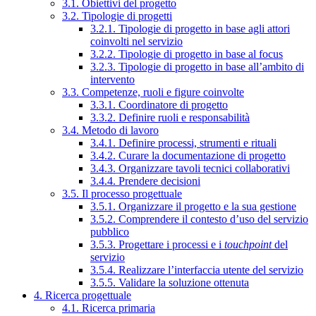
3.1. Obiettivi del progetto
3.2. Tipologie di progetti
3.2.1. Tipologie di progetto in base agli attori
coinvolti nel servizio
3.2.2. Tipologie di progetto in base al focus
3.2.3. Tipologie di progetto in base all’ambito di
intervento
3.3. Competenze, ruoli e figure coinvolte
3.3.1. Coordinatore di progetto
3.3.2. Definire ruoli e responsabilità
3.4. Metodo di lavoro
3.4.1. Definire processi, strumenti e rituali
3.4.2. Curare la documentazione di progetto
3.4.3. Organizzare tavoli tecnici collaborativi
3.4.4. Prendere decisioni
3.5. Il processo progettuale
3.5.1. Organizzare il progetto e la sua gestione
3.5.2. Comprendere il contesto d’uso del servizio
pubblico
3.5.3. Progettare i processi e i
touchpoint
del
servizio
3.5.4. Realizzare l’interfaccia utente del servizio
3.5.5. Validare la soluzione ottenuta
4. Ricerca progettuale
4.1. Ricerca primaria