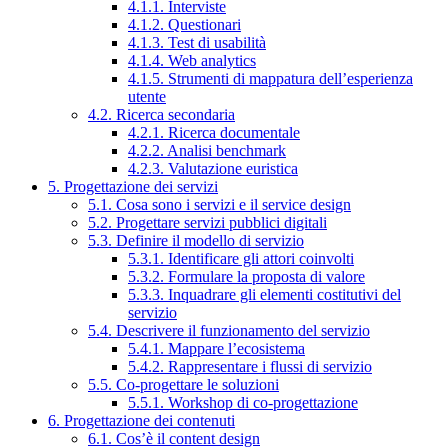
4.1.1. Interviste
4.1.2. Questionari
4.1.3. Test di usabilità
4.1.4. Web analytics
4.1.5. Strumenti di mappatura dell’esperienza
utente
4.2. Ricerca secondaria
4.2.1. Ricerca documentale
4.2.2. Analisi benchmark
4.2.3. Valutazione euristica
5. Progettazione dei servizi
5.1. Cosa sono i servizi e il service design
5.2. Progettare servizi pubblici digitali
5.3. Definire il modello di servizio
5.3.1. Identificare gli attori coinvolti
5.3.2. Formulare la proposta di valore
5.3.3. Inquadrare gli elementi costitutivi del
servizio
5.4. Descrivere il funzionamento del servizio
5.4.1. Mappare l’ecosistema
5.4.2. Rappresentare i flussi di servizio
5.5. Co-progettare le soluzioni
5.5.1. Workshop di co-progettazione
6. Progettazione dei contenuti
6.1. Cos’è il content design