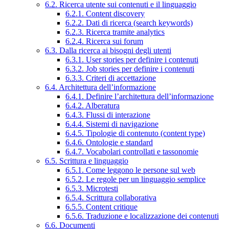
6.2. Ricerca utente sui contenuti e il linguaggio
6.2.1. Content discovery
6.2.2. Dati di ricerca (search keywords)
6.2.3. Ricerca tramite analytics
6.2.4. Ricerca sui forum
6.3. Dalla ricerca ai bisogni degli utenti
6.3.1. User stories per definire i contenuti
6.3.2. Job stories per definire i contenuti
6.3.3. Criteri di accettazione
6.4. Architettura dell’informazione
6.4.1. Definire l’architettura dell’informazione
6.4.2. Alberatura
6.4.3. Flussi di interazione
6.4.4. Sistemi di navigazione
6.4.5. Tipologie di contenuto (content type)
6.4.6. Ontologie e standard
6.4.7. Vocabolari controllati e tassonomie
6.5. Scrittura e linguaggio
6.5.1. Come leggono le persone sul web
6.5.2. Le regole per un linguaggio semplice
6.5.3. Microtesti
6.5.4. Scrittura collaborativa
6.5.5. Content critique
6.5.6. Traduzione e localizzazione dei contenuti
6.6. Documenti