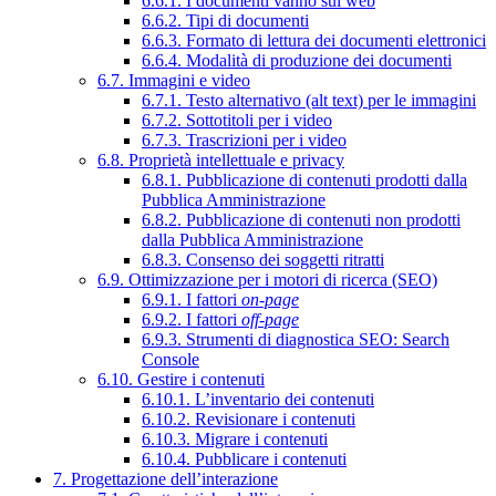
6.6.1. I documenti vanno sul web
6.6.2. Tipi di documenti
6.6.3. Formato di lettura dei documenti elettronici
6.6.4. Modalità di produzione dei documenti
6.7. Immagini e video
6.7.1. Testo alternativo (alt text) per le immagini
6.7.2. Sottotitoli per i video
6.7.3. Trascrizioni per i video
6.8. Proprietà intellettuale e privacy
6.8.1. Pubblicazione di contenuti prodotti dalla
Pubblica Amministrazione
6.8.2. Pubblicazione di contenuti non prodotti
dalla Pubblica Amministrazione
6.8.3. Consenso dei soggetti ritratti
6.9. Ottimizzazione per i motori di ricerca (SEO)
6.9.1. I fattori
on-page
6.9.2. I fattori
off-page
6.9.3. Strumenti di diagnostica SEO: Search
Console
6.10. Gestire i contenuti
6.10.1. L’inventario dei contenuti
6.10.2. Revisionare i contenuti
6.10.3. Migrare i contenuti
6.10.4. Pubblicare i contenuti
7. Progettazione dell’interazione