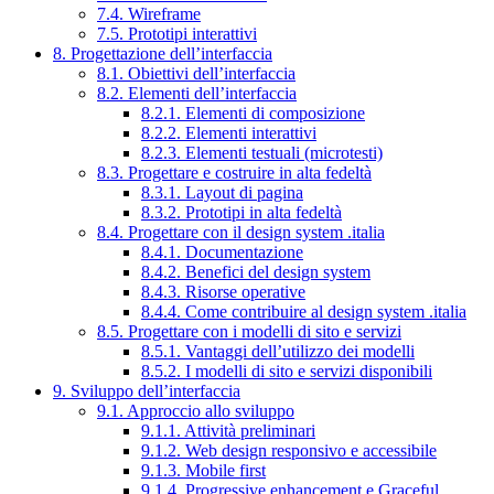
7.4. Wireframe
7.5. Prototipi interattivi
8. Progettazione dell’interfaccia
8.1. Obiettivi dell’interfaccia
8.2. Elementi dell’interfaccia
8.2.1. Elementi di composizione
8.2.2. Elementi interattivi
8.2.3. Elementi testuali (microtesti)
8.3. Progettare e costruire in alta fedeltà
8.3.1. Layout di pagina
8.3.2. Prototipi in alta fedeltà
8.4. Progettare con il design system .italia
8.4.1. Documentazione
8.4.2. Benefici del design system
8.4.3. Risorse operative
8.4.4. Come contribuire al design system .italia
8.5. Progettare con i modelli di sito e servizi
8.5.1. Vantaggi dell’utilizzo dei modelli
8.5.2. I modelli di sito e servizi disponibili
9. Sviluppo dell’interfaccia
9.1. Approccio allo sviluppo
9.1.1. Attività preliminari
9.1.2. Web design responsivo e accessibile
9.1.3. Mobile first
9.1.4. Progressive enhancement e Graceful