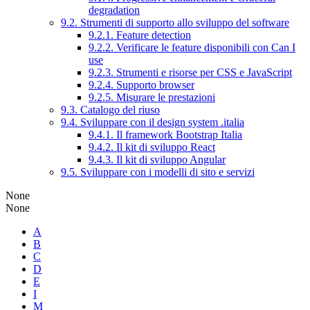
degradation
9.2. Strumenti di supporto allo sviluppo del software
9.2.1. Feature detection
9.2.2. Verificare le feature disponibili con Can I
use
9.2.3. Strumenti e risorse per CSS e JavaScript
9.2.4. Supporto browser
9.2.5. Misurare le prestazioni
9.3. Catalogo del riuso
9.4. Sviluppare con il design system .italia
9.4.1. Il framework Bootstrap Italia
9.4.2. Il kit di sviluppo React
9.4.3. Il kit di sviluppo Angular
9.5. Sviluppare con i modelli di sito e servizi
None
None
A
B
C
D
E
I
M