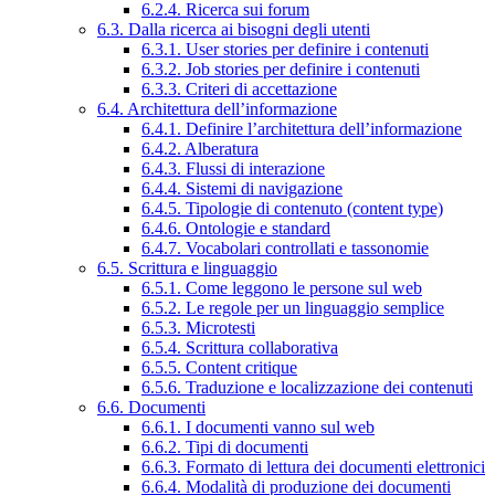
6.2.4. Ricerca sui forum
6.3. Dalla ricerca ai bisogni degli utenti
6.3.1. User stories per definire i contenuti
6.3.2. Job stories per definire i contenuti
6.3.3. Criteri di accettazione
6.4. Architettura dell’informazione
6.4.1. Definire l’architettura dell’informazione
6.4.2. Alberatura
6.4.3. Flussi di interazione
6.4.4. Sistemi di navigazione
6.4.5. Tipologie di contenuto (content type)
6.4.6. Ontologie e standard
6.4.7. Vocabolari controllati e tassonomie
6.5. Scrittura e linguaggio
6.5.1. Come leggono le persone sul web
6.5.2. Le regole per un linguaggio semplice
6.5.3. Microtesti
6.5.4. Scrittura collaborativa
6.5.5. Content critique
6.5.6. Traduzione e localizzazione dei contenuti
6.6. Documenti
6.6.1. I documenti vanno sul web
6.6.2. Tipi di documenti
6.6.3. Formato di lettura dei documenti elettronici
6.6.4. Modalità di produzione dei documenti