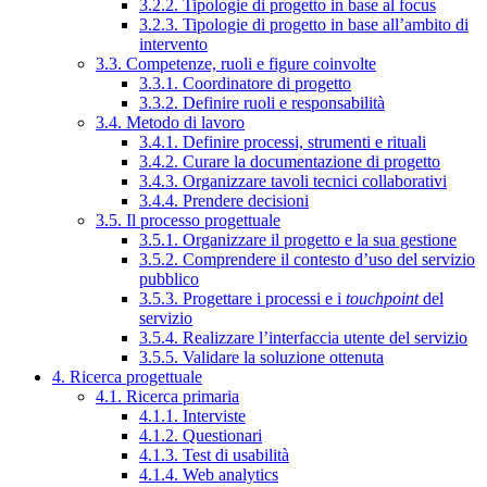
3.2.2. Tipologie di progetto in base al focus
3.2.3. Tipologie di progetto in base all’ambito di
intervento
3.3. Competenze, ruoli e figure coinvolte
3.3.1. Coordinatore di progetto
3.3.2. Definire ruoli e responsabilità
3.4. Metodo di lavoro
3.4.1. Definire processi, strumenti e rituali
3.4.2. Curare la documentazione di progetto
3.4.3. Organizzare tavoli tecnici collaborativi
3.4.4. Prendere decisioni
3.5. Il processo progettuale
3.5.1. Organizzare il progetto e la sua gestione
3.5.2. Comprendere il contesto d’uso del servizio
pubblico
3.5.3. Progettare i processi e i
touchpoint
del
servizio
3.5.4. Realizzare l’interfaccia utente del servizio
3.5.5. Validare la soluzione ottenuta
4. Ricerca progettuale
4.1. Ricerca primaria
4.1.1. Interviste
4.1.2. Questionari
4.1.3. Test di usabilità
4.1.4. Web analytics