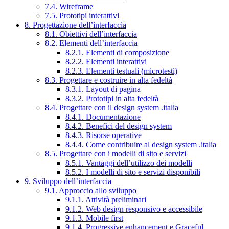
7.4. Wireframe
7.5. Prototipi interattivi
8. Progettazione dell’interfaccia
8.1. Obiettivi dell’interfaccia
8.2. Elementi dell’interfaccia
8.2.1. Elementi di composizione
8.2.2. Elementi interattivi
8.2.3. Elementi testuali (microtesti)
8.3. Progettare e costruire in alta fedeltà
8.3.1. Layout di pagina
8.3.2. Prototipi in alta fedeltà
8.4. Progettare con il design system .italia
8.4.1. Documentazione
8.4.2. Benefici del design system
8.4.3. Risorse operative
8.4.4. Come contribuire al design system .italia
8.5. Progettare con i modelli di sito e servizi
8.5.1. Vantaggi dell’utilizzo dei modelli
8.5.2. I modelli di sito e servizi disponibili
9. Sviluppo dell’interfaccia
9.1. Approccio allo sviluppo
9.1.1. Attività preliminari
9.1.2. Web design responsivo e accessibile
9.1.3. Mobile first
9.1.4. Progressive enhancement e Graceful