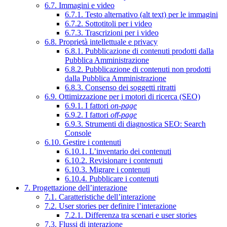
6.7. Immagini e video
6.7.1. Testo alternativo (alt text) per le immagini
6.7.2. Sottotitoli per i video
6.7.3. Trascrizioni per i video
6.8. Proprietà intellettuale e privacy
6.8.1. Pubblicazione di contenuti prodotti dalla
Pubblica Amministrazione
6.8.2. Pubblicazione di contenuti non prodotti
dalla Pubblica Amministrazione
6.8.3. Consenso dei soggetti ritratti
6.9. Ottimizzazione per i motori di ricerca (SEO)
6.9.1. I fattori
on-page
6.9.2. I fattori
off-page
6.9.3. Strumenti di diagnostica SEO: Search
Console
6.10. Gestire i contenuti
6.10.1. L’inventario dei contenuti
6.10.2. Revisionare i contenuti
6.10.3. Migrare i contenuti
6.10.4. Pubblicare i contenuti
7. Progettazione dell’interazione
7.1. Caratteristiche dell’interazione
7.2. User stories per definire l’interazione
7.2.1. Differenza tra scenari e user stories
7.3. Flussi di interazione