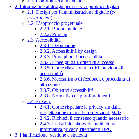
1.3. Contribuisci al manuale
2. Introduzione al design per i servizi pubblici digitali
2.1. Design per l’amministrazione digitale (
e-
government
)
2.2. L’approccio progettuale
2.2.1. Buone pratiche
2.2.2. Principi
2.3. Accessibilità
2.3.1. Definizione
2.3.2. Accessibilità by design
2.3.3. Principi per l’accessibilità
2.3.4. Linee guida e criteri di successo
2.3.5. Come rilasciare una dichiarazione di
accessibilità
2.3.6. Meccanismo di feedback e procedura di
attuazione
2.3.7. Obiettivi accessibilità
2.3.8. Normativa e approfondimenti
2.4. Privacy
2.4.1. Come rispettare la privacy sin dalla
progettazione di un sito o servizio digitale
2.4.2. Richiedi il consenso quando necessario
2.4.3. Le basi del sito web: architettura,
informativa privacy, riferimenti DPO
3. Pianificazione, gestione e strategia