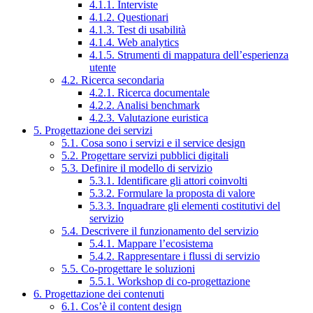
4.1.1. Interviste
4.1.2. Questionari
4.1.3. Test di usabilità
4.1.4. Web analytics
4.1.5. Strumenti di mappatura dell’esperienza
utente
4.2. Ricerca secondaria
4.2.1. Ricerca documentale
4.2.2. Analisi benchmark
4.2.3. Valutazione euristica
5. Progettazione dei servizi
5.1. Cosa sono i servizi e il service design
5.2. Progettare servizi pubblici digitali
5.3. Definire il modello di servizio
5.3.1. Identificare gli attori coinvolti
5.3.2. Formulare la proposta di valore
5.3.3. Inquadrare gli elementi costitutivi del
servizio
5.4. Descrivere il funzionamento del servizio
5.4.1. Mappare l’ecosistema
5.4.2. Rappresentare i flussi di servizio
5.5. Co-progettare le soluzioni
5.5.1. Workshop di co-progettazione
6. Progettazione dei contenuti
6.1. Cos’è il content design