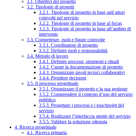
3.1. Obiettivi del progetto
3.2. Tipologie di progetti
3.2.1. Tipologie di progetto in base agli attori
coinvolti nel servizio
3.2.2. Tipologie di progetto in base al focus
3.2.3. Tipologie di progetto in base all’ambito di
intervento
3.3. Competenze, ruoli e figure coinvolte
3.3.1. Coordinatore di progetto
3.3.2. Definire ruoli e responsabilità
3.4. Metodo di lavoro
3.4.1. Definire processi, strumenti e rituali
3.4.2. Curare la documentazione di progetto
3.4.3. Organizzare tavoli tecnici collaborativi
3.4.4. Prendere decisioni
3.5. Il processo progettuale
3.5.1. Organizzare il progetto e la sua gestione
3.5.2. Comprendere il contesto d’uso del servizio
pubblico
3.5.3. Progettare i processi e i
touchpoint
del
servizio
3.5.4. Realizzare l’interfaccia utente del servizio
3.5.5. Validare la soluzione ottenuta
4. Ricerca progettuale
4.1. Ricerca primaria