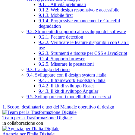
9.1.1. Attività preliminari
9.1.2. Web design responsivo e accessibile
9.1.3. Mobile first
9.1.4. Progressive enhancement e Graceful
degradation
9.2. Strumenti di supporto allo sviluppo del software
9.2.1. Feature detection
9.2.2. Verificare le feature disponibili con Can I
use
9.2.3. Strumenti e risorse per CSS e JavaScript
9.2.4. Supporto browser
9.2.5. Misurare le prestazioni
9.3. Catalogo del riuso
9.4. Sviluppare con il design system .italia
9.4.1. Il framework Bootstrap Italia
9.4.2. Il kit di sviluppo React
9.4.3. Il kit di sviluppo Angular
9.5. Sviluppare con i modelli di sito e servizi
1. Scopo, destinatari e uso del Manuale operativo di design
Team per la Trasformazione Digitale
in collaborazione con
Agenzia per l'Italia Digitale