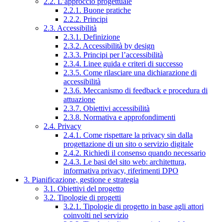
2.2. L’approccio progettuale
2.2.1. Buone pratiche
2.2.2. Principi
2.3. Accessibilità
2.3.1. Definizione
2.3.2. Accessibilità by design
2.3.3. Principi per l’accessibilità
2.3.4. Linee guida e criteri di successo
2.3.5. Come rilasciare una dichiarazione di
accessibilità
2.3.6. Meccanismo di feedback e procedura di
attuazione
2.3.7. Obiettivi accessibilità
2.3.8. Normativa e approfondimenti
2.4. Privacy
2.4.1. Come rispettare la privacy sin dalla
progettazione di un sito o servizio digitale
2.4.2. Richiedi il consenso quando necessario
2.4.3. Le basi del sito web: architettura,
informativa privacy, riferimenti DPO
3. Pianificazione, gestione e strategia
3.1. Obiettivi del progetto
3.2. Tipologie di progetti
3.2.1. Tipologie di progetto in base agli attori
coinvolti nel servizio