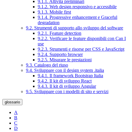
9.1.1. Attività preliminari
9.1.2. Web design responsivo e accessibile
9.1.3. Mobile first
9.1.4. Progressive enhancement e Graceful
degradation
9.2. Strumenti di supporto allo sviluppo del software
9.2.1. Feature detection
9.2.2. Verificare le feature disponibili con Can I
use
9.2.3. Strumenti e risorse per CSS e JavaScript
9.2.4. Supporto browser
9.2.5. Misurare le prestazioni
9.3. Catalogo del riuso
9.4. Sviluppare con il design system .italia
9.4.1. Il framework Bootstrap Italia
9.4.2. Il kit di sviluppo React
9.4.3. Il kit di sviluppo Angular
9.5. Sviluppare con i modelli di sito e servizi
glossario
A
B
C
D