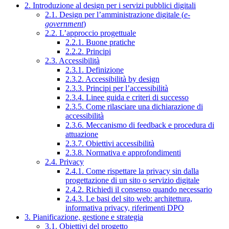
2. Introduzione al design per i servizi pubblici digitali
2.1. Design per l’amministrazione digitale (
e-
government
)
2.2. L’approccio progettuale
2.2.1. Buone pratiche
2.2.2. Principi
2.3. Accessibilità
2.3.1. Definizione
2.3.2. Accessibilità by design
2.3.3. Principi per l’accessibilità
2.3.4. Linee guida e criteri di successo
2.3.5. Come rilasciare una dichiarazione di
accessibilità
2.3.6. Meccanismo di feedback e procedura di
attuazione
2.3.7. Obiettivi accessibilità
2.3.8. Normativa e approfondimenti
2.4. Privacy
2.4.1. Come rispettare la privacy sin dalla
progettazione di un sito o servizio digitale
2.4.2. Richiedi il consenso quando necessario
2.4.3. Le basi del sito web: architettura,
informativa privacy, riferimenti DPO
3. Pianificazione, gestione e strategia
3.1. Obiettivi del progetto