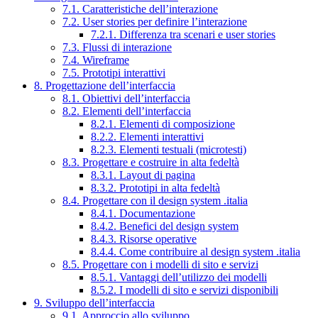
7.1. Caratteristiche dell’interazione
7.2. User stories per definire l’interazione
7.2.1. Differenza tra scenari e user stories
7.3. Flussi di interazione
7.4. Wireframe
7.5. Prototipi interattivi
8. Progettazione dell’interfaccia
8.1. Obiettivi dell’interfaccia
8.2. Elementi dell’interfaccia
8.2.1. Elementi di composizione
8.2.2. Elementi interattivi
8.2.3. Elementi testuali (microtesti)
8.3. Progettare e costruire in alta fedeltà
8.3.1. Layout di pagina
8.3.2. Prototipi in alta fedeltà
8.4. Progettare con il design system .italia
8.4.1. Documentazione
8.4.2. Benefici del design system
8.4.3. Risorse operative
8.4.4. Come contribuire al design system .italia
8.5. Progettare con i modelli di sito e servizi
8.5.1. Vantaggi dell’utilizzo dei modelli
8.5.2. I modelli di sito e servizi disponibili
9. Sviluppo dell’interfaccia
9.1. Approccio allo sviluppo