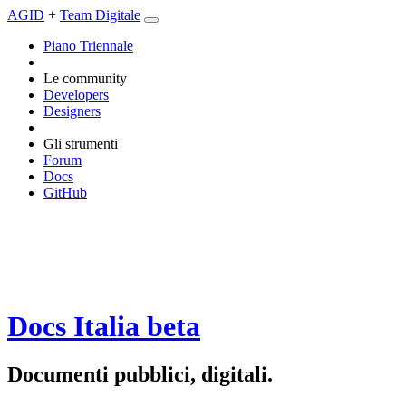
AGID
+
Team Digitale
Piano Triennale
Le community
Developers
Designers
Gli strumenti
Forum
Docs
GitHub
Docs Italia
beta
Documenti pubblici, digitali.