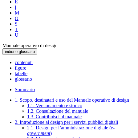
E
I
M
O
S
T
U
Manuale operativo di design
indici e glossario
contenuti
figure
tabelle
glossario
Sommario
1. Scopo, destinatari e uso del Manuale operativo di design
1.1. Versionamento e storico
1.2. Consultazione del manuale
1.3. Contribuisci al manuale
2. Introduzione al design per i servizi pubblici digitali
2.1. Design per l’amministrazione digitale (
e-
government
)