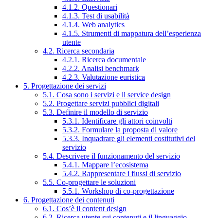
4.1.2. Questionari
4.1.3. Test di usabilità
4.1.4. Web analytics
4.1.5. Strumenti di mappatura dell’esperienza
utente
4.2. Ricerca secondaria
4.2.1. Ricerca documentale
4.2.2. Analisi benchmark
4.2.3. Valutazione euristica
5. Progettazione dei servizi
5.1. Cosa sono i servizi e il service design
5.2. Progettare servizi pubblici digitali
5.3. Definire il modello di servizio
5.3.1. Identificare gli attori coinvolti
5.3.2. Formulare la proposta di valore
5.3.3. Inquadrare gli elementi costitutivi del
servizio
5.4. Descrivere il funzionamento del servizio
5.4.1. Mappare l’ecosistema
5.4.2. Rappresentare i flussi di servizio
5.5. Co-progettare le soluzioni
5.5.1. Workshop di co-progettazione
6. Progettazione dei contenuti
6.1. Cos’è il content design
6.2. Ricerca utente sui contenuti e il linguaggio