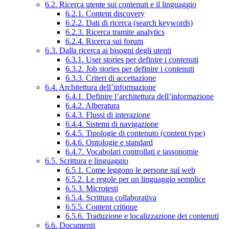
6.2. Ricerca utente sui contenuti e il linguaggio
6.2.1. Content discovery
6.2.2. Dati di ricerca (search keywords)
6.2.3. Ricerca tramite analytics
6.2.4. Ricerca sui forum
6.3. Dalla ricerca ai bisogni degli utenti
6.3.1. User stories per definire i contenuti
6.3.2. Job stories per definire i contenuti
6.3.3. Criteri di accettazione
6.4. Architettura dell’informazione
6.4.1. Definire l’architettura dell’informazione
6.4.2. Alberatura
6.4.3. Flussi di interazione
6.4.4. Sistemi di navigazione
6.4.5. Tipologie di contenuto (content type)
6.4.6. Ontologie e standard
6.4.7. Vocabolari controllati e tassonomie
6.5. Scrittura e linguaggio
6.5.1. Come leggono le persone sul web
6.5.2. Le regole per un linguaggio semplice
6.5.3. Microtesti
6.5.4. Scrittura collaborativa
6.5.5. Content critique
6.5.6. Traduzione e localizzazione dei contenuti
6.6. Documenti