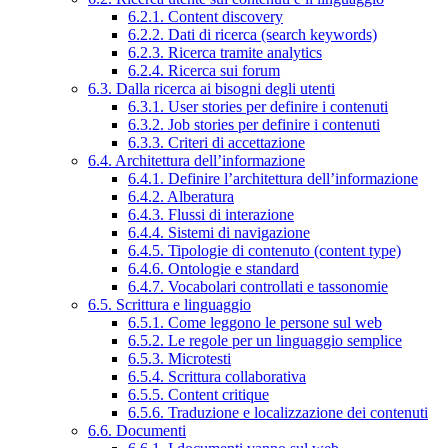
6.2.1. Content discovery
6.2.2. Dati di ricerca (search keywords)
6.2.3. Ricerca tramite analytics
6.2.4. Ricerca sui forum
6.3. Dalla ricerca ai bisogni degli utenti
6.3.1. User stories per definire i contenuti
6.3.2. Job stories per definire i contenuti
6.3.3. Criteri di accettazione
6.4. Architettura dell’informazione
6.4.1. Definire l’architettura dell’informazione
6.4.2. Alberatura
6.4.3. Flussi di interazione
6.4.4. Sistemi di navigazione
6.4.5. Tipologie di contenuto (content type)
6.4.6. Ontologie e standard
6.4.7. Vocabolari controllati e tassonomie
6.5. Scrittura e linguaggio
6.5.1. Come leggono le persone sul web
6.5.2. Le regole per un linguaggio semplice
6.5.3. Microtesti
6.5.4. Scrittura collaborativa
6.5.5. Content critique
6.5.6. Traduzione e localizzazione dei contenuti
6.6. Documenti