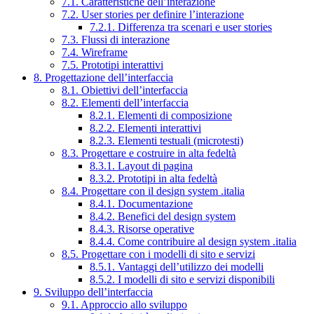
7.1. Caratteristiche dell’interazione
7.2. User stories per definire l’interazione
7.2.1. Differenza tra scenari e user stories
7.3. Flussi di interazione
7.4. Wireframe
7.5. Prototipi interattivi
8. Progettazione dell’interfaccia
8.1. Obiettivi dell’interfaccia
8.2. Elementi dell’interfaccia
8.2.1. Elementi di composizione
8.2.2. Elementi interattivi
8.2.3. Elementi testuali (microtesti)
8.3. Progettare e costruire in alta fedeltà
8.3.1. Layout di pagina
8.3.2. Prototipi in alta fedeltà
8.4. Progettare con il design system .italia
8.4.1. Documentazione
8.4.2. Benefici del design system
8.4.3. Risorse operative
8.4.4. Come contribuire al design system .italia
8.5. Progettare con i modelli di sito e servizi
8.5.1. Vantaggi dell’utilizzo dei modelli
8.5.2. I modelli di sito e servizi disponibili
9. Sviluppo dell’interfaccia
9.1. Approccio allo sviluppo