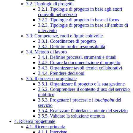
3.2. Tipologie di progetti
3.2.1. Tipologie di progetto in base agli attori
coinvolti nel servizio
3.2.2. Tipologie di progetto in base al focus
3.2.3. Tipologie di progetto in base all’ambito di
intervento
3.3. Competenze, ruoli e figure coinvolte
3.3.1. Coordinatore di progetto
3.3.2. Definire ruoli e responsabilità
3.4. Metodo di lavoro
3.4.1. Definire processi, strumenti e rituali
3.4.2. Curare la documentazione di progetto
3.4.3. Organizzare tavoli tecnici collaborativi
3.4.4. Prendere decisioni
3.5. Il processo progettuale
3.5.1. Organizzare il progetto e la sua gestione
3.5.2. Comprendere il contesto d’uso del servizio
pubblico
3.5.3. Progettare i processi e i
touchpoint
del
servizio
3.5.4. Realizzare l’interfaccia utente del servizio
3.5.5. Validare la soluzione ottenuta
4. Ricerca progettuale
4.1. Ricerca primaria
4.1.1. Interviste