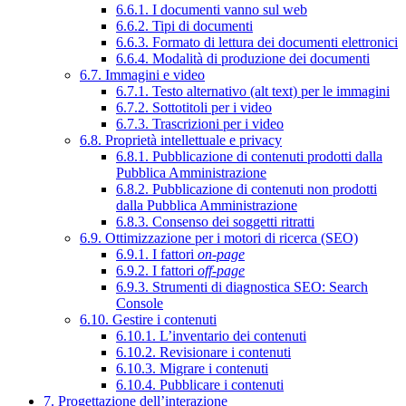
6.6.1. I documenti vanno sul web
6.6.2. Tipi di documenti
6.6.3. Formato di lettura dei documenti elettronici
6.6.4. Modalità di produzione dei documenti
6.7. Immagini e video
6.7.1. Testo alternativo (alt text) per le immagini
6.7.2. Sottotitoli per i video
6.7.3. Trascrizioni per i video
6.8. Proprietà intellettuale e privacy
6.8.1. Pubblicazione di contenuti prodotti dalla
Pubblica Amministrazione
6.8.2. Pubblicazione di contenuti non prodotti
dalla Pubblica Amministrazione
6.8.3. Consenso dei soggetti ritratti
6.9. Ottimizzazione per i motori di ricerca (SEO)
6.9.1. I fattori
on-page
6.9.2. I fattori
off-page
6.9.3. Strumenti di diagnostica SEO: Search
Console
6.10. Gestire i contenuti
6.10.1. L’inventario dei contenuti
6.10.2. Revisionare i contenuti
6.10.3. Migrare i contenuti
6.10.4. Pubblicare i contenuti
7. Progettazione dell’interazione