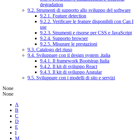
degradation
9.2. Strumenti di supporto allo sviluppo del software
9.2.1. Feature detection
9.2.2. Verificare le feature disponibili con Can I
use
9.2.3. Strumenti e risorse per CSS e JavaScript
9.2.4. Supporto browser
9.2.5. Misurare le prestazioni
9.3. Catalogo del riuso
9.4. Sviluppare con il design system .italia
9.4.1. Il framework Bootstrap Italia
9.4.2. Il kit di sviluppo React
9.4.3. Il kit di sviluppo Angular
9.5. Sviluppare con i modelli di sito e servizi
None
None
A
B
C
D
E
I
M