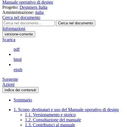
Manuale operativo di design
Progetto:
Designers Italia
Amministrazione:
italia
Cerca nel documento
Cerca nel documento
Informazioni
versione-corrente
Scarica
pdf
html
epub
Sorgente
Azioni
indice dei contenuti
Sommario
1. Scopo, destinatari e uso del Manuale operativo di design
1.1. Versionamento e storico
1.2. Consultazione del manuale
1.3. Contribuisci al manuale