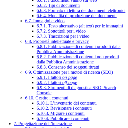
6.6.1. I documenti vanno sul web
6.6.2. Tipi di documenti
6.6.3. Formato di lettura dei documenti elettronici
6.6.4. Modalità di produzione dei documenti
6.7. Immagini e video
6.7.1. Testo alternativo (alt text) per le immagini
6.7.2. Sottotitoli per i video
6.7.3. Trascrizioni per i video
6.8. Proprietà intellettuale e privacy
6.8.1. Pubblicazione di contenuti prodotti dalla
Pubblica Amministrazione
6.8.2. Pubblicazione di contenuti non prodotti
dalla Pubblica Amministrazione
6.8.3. Consenso dei soggetti ritratti
6.9. Ottimizzazione per i motori di ricerca (SEO)
6.9.1. I fattori
on-page
6.9.2. I fattori
off-page
6.9.3. Strumenti di diagnostica SEO: Search
Console
6.10. Gestire i contenuti
6.10.1. L’inventario dei contenuti
6.10.2. Revisionare i contenuti
6.10.3. Migrare i contenuti
6.10.4. Pubblicare i contenuti
7. Progettazione dell’interazione