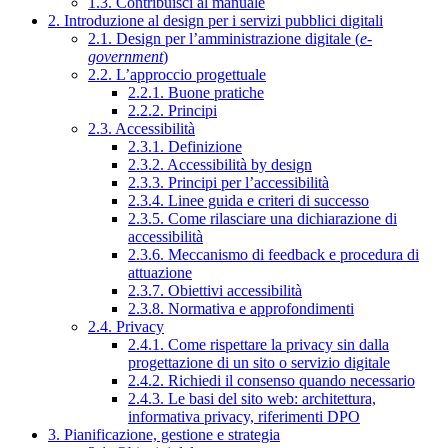
1.3. Contribuisci al manuale
2. Introduzione al design per i servizi pubblici digitali
2.1. Design per l’amministrazione digitale (
e-
government
)
2.2. L’approccio progettuale
2.2.1. Buone pratiche
2.2.2. Principi
2.3. Accessibilità
2.3.1. Definizione
2.3.2. Accessibilità by design
2.3.3. Principi per l’accessibilità
2.3.4. Linee guida e criteri di successo
2.3.5. Come rilasciare una dichiarazione di
accessibilità
2.3.6. Meccanismo di feedback e procedura di
attuazione
2.3.7. Obiettivi accessibilità
2.3.8. Normativa e approfondimenti
2.4. Privacy
2.4.1. Come rispettare la privacy sin dalla
progettazione di un sito o servizio digitale
2.4.2. Richiedi il consenso quando necessario
2.4.3. Le basi del sito web: architettura,
informativa privacy, riferimenti DPO
3. Pianificazione, gestione e strategia