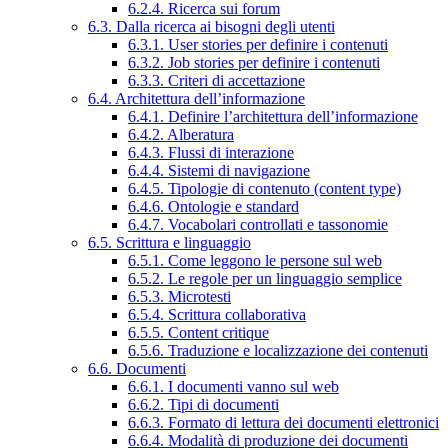
6.2.4. Ricerca sui forum
6.3. Dalla ricerca ai bisogni degli utenti
6.3.1. User stories per definire i contenuti
6.3.2. Job stories per definire i contenuti
6.3.3. Criteri di accettazione
6.4. Architettura dell’informazione
6.4.1. Definire l’architettura dell’informazione
6.4.2. Alberatura
6.4.3. Flussi di interazione
6.4.4. Sistemi di navigazione
6.4.5. Tipologie di contenuto (content type)
6.4.6. Ontologie e standard
6.4.7. Vocabolari controllati e tassonomie
6.5. Scrittura e linguaggio
6.5.1. Come leggono le persone sul web
6.5.2. Le regole per un linguaggio semplice
6.5.3. Microtesti
6.5.4. Scrittura collaborativa
6.5.5. Content critique
6.5.6. Traduzione e localizzazione dei contenuti
6.6. Documenti
6.6.1. I documenti vanno sul web
6.6.2. Tipi di documenti
6.6.3. Formato di lettura dei documenti elettronici
6.6.4. Modalità di produzione dei documenti