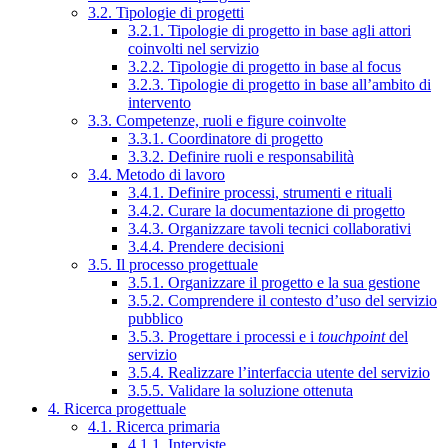
3.2. Tipologie di progetti
3.2.1. Tipologie di progetto in base agli attori
coinvolti nel servizio
3.2.2. Tipologie di progetto in base al focus
3.2.3. Tipologie di progetto in base all’ambito di
intervento
3.3. Competenze, ruoli e figure coinvolte
3.3.1. Coordinatore di progetto
3.3.2. Definire ruoli e responsabilità
3.4. Metodo di lavoro
3.4.1. Definire processi, strumenti e rituali
3.4.2. Curare la documentazione di progetto
3.4.3. Organizzare tavoli tecnici collaborativi
3.4.4. Prendere decisioni
3.5. Il processo progettuale
3.5.1. Organizzare il progetto e la sua gestione
3.5.2. Comprendere il contesto d’uso del servizio
pubblico
3.5.3. Progettare i processi e i
touchpoint
del
servizio
3.5.4. Realizzare l’interfaccia utente del servizio
3.5.5. Validare la soluzione ottenuta
4. Ricerca progettuale
4.1. Ricerca primaria
4.1.1. Interviste