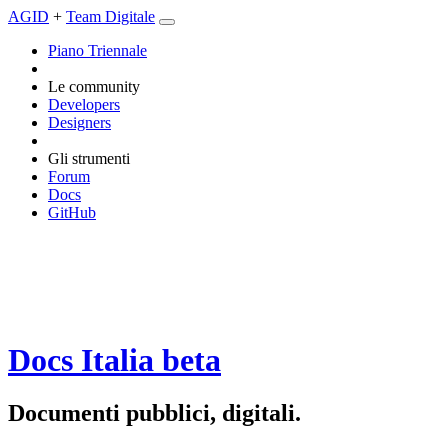
AGID
+
Team Digitale
Piano Triennale
Le community
Developers
Designers
Gli strumenti
Forum
Docs
GitHub
Docs Italia
beta
Documenti pubblici, digitali.