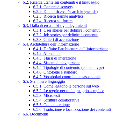
6.2. Ricerca utente sui contenuti e il linguaggio
6.2.1. Content discovery
6.2.2. Dati di ricerca (search keywords)
6.2.3. Ricerca tramite analytics
6.2.4. Ricerca sui forum
6.3. Dalla ricerca ai bisogni degli utenti
6.3.1. User stories per definire i contenuti
6.3.2. Job stories per definire i contenuti
6.3.3. Criteri di accettazione
6.4. Architettura dell’informazione
6.4.1. Definire l’architettura dell’informazione
6.4.2. Alberatura
6.4.3. Flussi di interazione
6.4.4. Sistemi di navigazione
6.4.5. Tipologie di contenuto (content type)
6.4.6. Ontologie e standard
6.4.7. Vocabolari controllati e tassonomie
6.5. Scrittura e linguaggio
6.5.1. Come leggono le persone sul web
6.5.2. Le regole per un linguaggio semplice
6.5.3. Microtesti
6.5.4. Scrittura collaborativa
6.5.5. Content critique
6.5.6. Traduzione e localizzazione dei contenuti
6.6. Documenti