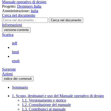
Manuale operativo di design
Progetto:
Designers Italia
Amministrazione:
italia
Cerca nel documento
Cerca nel documento
Informazioni
versione-corrente
Scarica
pdf
html
epub
Sorgente
Azioni
indice dei contenuti
Sommario
1. Scopo, destinatari e uso del Manuale operativo di design
1.1. Versionamento e storico
1.2. Consultazione del manuale
1.3. Contribuisci al manuale