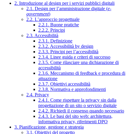
2. Introduzione al design per i servizi pubblici digitali
2.1. Design per l’amministrazione digitale (
e-
government
)
2.2. L’approccio progettuale
2.2.1. Buone pratiche
2.2.2. Principi
2.3. Accessibilità
2.3.1. Definizione
2.3.2. Accessibilità by design
2.3.3. Principi per l’accessibilità
2.3.4. Linee guida e criteri di successo
2.3.5. Come rilasciare una dichiarazione di
accessibilità
2.3.6. Meccanismo di feedback e procedura di
attuazione
2.3.7. Obiettivi accessibilità
2.3.8. Normativa e approfondimenti
2.4. Privacy
2.4.1. Come rispettare la privacy sin dalla
progettazione di un sito o servizio digitale
2.4.2. Richiedi il consenso quando necessario
2.4.3. Le basi del sito web: architettura,
informativa privacy, riferimenti DPO
3. Pianificazione, gestione e strategia
3.1. Obiettivi del progetto