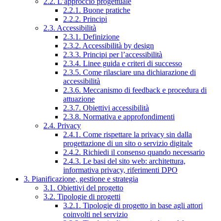
2.2. L’approccio progettuale
2.2.1. Buone pratiche
2.2.2. Principi
2.3. Accessibilità
2.3.1. Definizione
2.3.2. Accessibilità by design
2.3.3. Principi per l’accessibilità
2.3.4. Linee guida e criteri di successo
2.3.5. Come rilasciare una dichiarazione di
accessibilità
2.3.6. Meccanismo di feedback e procedura di
attuazione
2.3.7. Obiettivi accessibilità
2.3.8. Normativa e approfondimenti
2.4. Privacy
2.4.1. Come rispettare la privacy sin dalla
progettazione di un sito o servizio digitale
2.4.2. Richiedi il consenso quando necessario
2.4.3. Le basi del sito web: architettura,
informativa privacy, riferimenti DPO
3. Pianificazione, gestione e strategia
3.1. Obiettivi del progetto
3.2. Tipologie di progetti
3.2.1. Tipologie di progetto in base agli attori
coinvolti nel servizio