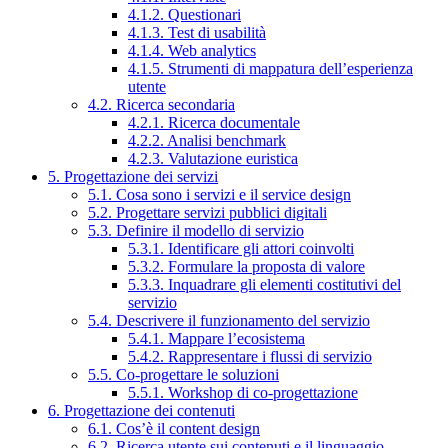
4.1.2. Questionari
4.1.3. Test di usabilità
4.1.4. Web analytics
4.1.5. Strumenti di mappatura dell’esperienza
utente
4.2. Ricerca secondaria
4.2.1. Ricerca documentale
4.2.2. Analisi benchmark
4.2.3. Valutazione euristica
5. Progettazione dei servizi
5.1. Cosa sono i servizi e il service design
5.2. Progettare servizi pubblici digitali
5.3. Definire il modello di servizio
5.3.1. Identificare gli attori coinvolti
5.3.2. Formulare la proposta di valore
5.3.3. Inquadrare gli elementi costitutivi del
servizio
5.4. Descrivere il funzionamento del servizio
5.4.1. Mappare l’ecosistema
5.4.2. Rappresentare i flussi di servizio
5.5. Co-progettare le soluzioni
5.5.1. Workshop di co-progettazione
6. Progettazione dei contenuti
6.1. Cos’è il content design
6.2. Ricerca utente sui contenuti e il linguaggio