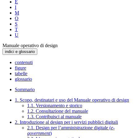
E
I
M
O
S
T
U
Manuale operativo di design
indici e glossario
contenuti
figure
tabelle
glossario
Sommario
1. Scopo, destinatari e uso del Manuale operativo di design
1.1. Versionamento e storico
1.2. Consultazione del manuale
1.3. Contribuisci al manuale
2. Introduzione al design per i servizi pubblici digitali
2.1. Design per l’amministrazione digitale (
e-
government
)