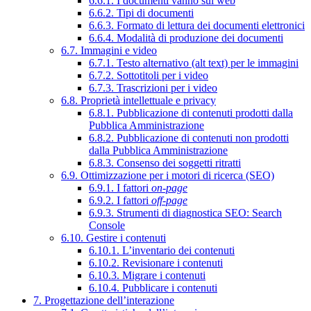
6.6.1. I documenti vanno sul web
6.6.2. Tipi di documenti
6.6.3. Formato di lettura dei documenti elettronici
6.6.4. Modalità di produzione dei documenti
6.7. Immagini e video
6.7.1. Testo alternativo (alt text) per le immagini
6.7.2. Sottotitoli per i video
6.7.3. Trascrizioni per i video
6.8. Proprietà intellettuale e privacy
6.8.1. Pubblicazione di contenuti prodotti dalla
Pubblica Amministrazione
6.8.2. Pubblicazione di contenuti non prodotti
dalla Pubblica Amministrazione
6.8.3. Consenso dei soggetti ritratti
6.9. Ottimizzazione per i motori di ricerca (SEO)
6.9.1. I fattori
on-page
6.9.2. I fattori
off-page
6.9.3. Strumenti di diagnostica SEO: Search
Console
6.10. Gestire i contenuti
6.10.1. L’inventario dei contenuti
6.10.2. Revisionare i contenuti
6.10.3. Migrare i contenuti
6.10.4. Pubblicare i contenuti
7. Progettazione dell’interazione