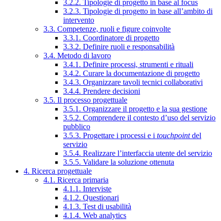
3.2.2. Tipologie di progetto in base al focus
3.2.3. Tipologie di progetto in base all’ambito di
intervento
3.3. Competenze, ruoli e figure coinvolte
3.3.1. Coordinatore di progetto
3.3.2. Definire ruoli e responsabilità
3.4. Metodo di lavoro
3.4.1. Definire processi, strumenti e rituali
3.4.2. Curare la documentazione di progetto
3.4.3. Organizzare tavoli tecnici collaborativi
3.4.4. Prendere decisioni
3.5. Il processo progettuale
3.5.1. Organizzare il progetto e la sua gestione
3.5.2. Comprendere il contesto d’uso del servizio
pubblico
3.5.3. Progettare i processi e i
touchpoint
del
servizio
3.5.4. Realizzare l’interfaccia utente del servizio
3.5.5. Validare la soluzione ottenuta
4. Ricerca progettuale
4.1. Ricerca primaria
4.1.1. Interviste
4.1.2. Questionari
4.1.3. Test di usabilità
4.1.4. Web analytics