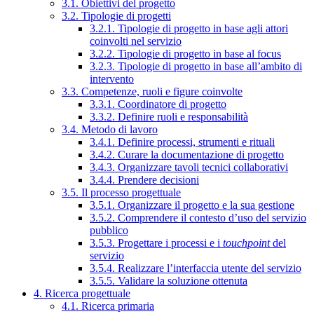
3.1. Obiettivi del progetto
3.2. Tipologie di progetti
3.2.1. Tipologie di progetto in base agli attori
coinvolti nel servizio
3.2.2. Tipologie di progetto in base al focus
3.2.3. Tipologie di progetto in base all’ambito di
intervento
3.3. Competenze, ruoli e figure coinvolte
3.3.1. Coordinatore di progetto
3.3.2. Definire ruoli e responsabilità
3.4. Metodo di lavoro
3.4.1. Definire processi, strumenti e rituali
3.4.2. Curare la documentazione di progetto
3.4.3. Organizzare tavoli tecnici collaborativi
3.4.4. Prendere decisioni
3.5. Il processo progettuale
3.5.1. Organizzare il progetto e la sua gestione
3.5.2. Comprendere il contesto d’uso del servizio
pubblico
3.5.3. Progettare i processi e i
touchpoint
del
servizio
3.5.4. Realizzare l’interfaccia utente del servizio
3.5.5. Validare la soluzione ottenuta
4. Ricerca progettuale
4.1. Ricerca primaria