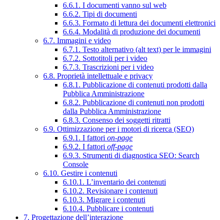
6.6.1. I documenti vanno sul web
6.6.2. Tipi di documenti
6.6.3. Formato di lettura dei documenti elettronici
6.6.4. Modalità di produzione dei documenti
6.7. Immagini e video
6.7.1. Testo alternativo (alt text) per le immagini
6.7.2. Sottotitoli per i video
6.7.3. Trascrizioni per i video
6.8. Proprietà intellettuale e privacy
6.8.1. Pubblicazione di contenuti prodotti dalla
Pubblica Amministrazione
6.8.2. Pubblicazione di contenuti non prodotti
dalla Pubblica Amministrazione
6.8.3. Consenso dei soggetti ritratti
6.9. Ottimizzazione per i motori di ricerca (SEO)
6.9.1. I fattori
on-page
6.9.2. I fattori
off-page
6.9.3. Strumenti di diagnostica SEO: Search
Console
6.10. Gestire i contenuti
6.10.1. L’inventario dei contenuti
6.10.2. Revisionare i contenuti
6.10.3. Migrare i contenuti
6.10.4. Pubblicare i contenuti
7. Progettazione dell’interazione