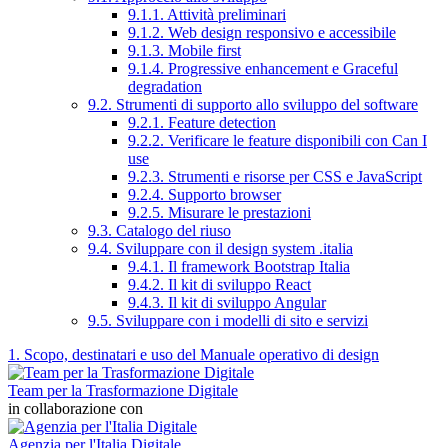
9.1.1. Attività preliminari
9.1.2. Web design responsivo e accessibile
9.1.3. Mobile first
9.1.4. Progressive enhancement e Graceful
degradation
9.2. Strumenti di supporto allo sviluppo del software
9.2.1. Feature detection
9.2.2. Verificare le feature disponibili con Can I
use
9.2.3. Strumenti e risorse per CSS e JavaScript
9.2.4. Supporto browser
9.2.5. Misurare le prestazioni
9.3. Catalogo del riuso
9.4. Sviluppare con il design system .italia
9.4.1. Il framework Bootstrap Italia
9.4.2. Il kit di sviluppo React
9.4.3. Il kit di sviluppo Angular
9.5. Sviluppare con i modelli di sito e servizi
1. Scopo, destinatari e uso del Manuale operativo di design
Team per la Trasformazione Digitale
in collaborazione con
Agenzia per l'Italia Digitale