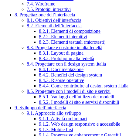
7.4. Wireframe
7.5. Prototipi interattivi
8. Progettazione dell’interfaccia
8.1. Obiettivi dell’interfaccia
8.2. Elementi dell’interfaccia
8.2.1. Elementi di composizione
8.2.2. Elementi interattivi
8.2.3. Elementi testuali (microtesti)
8.3. Progettare e costruire in alta fedeltà
8.3.1. Layout di pagina
8.3.2. Prototipi in alta fedeltà
8.4. Progettare con il design system .italia
8.4.1. Documentazione
8.4.2. Benefici del design system
8.4.3. Risorse operative
8.4.4. Come contribuire al design system .italia
8.5. Progettare con i modelli di sito e servizi
8.5.1. Vantaggi dell’utilizzo dei modelli
8.5.2. I modelli di sito e servizi disponibili
9. Sviluppo dell’interfaccia
9.1. Approccio allo sviluppo
9.1.1. Attività preliminari
9.1.2. Web design responsivo e accessibile
9.1.3. Mobile first
9.1.4. Progressive enhancement e Graceful