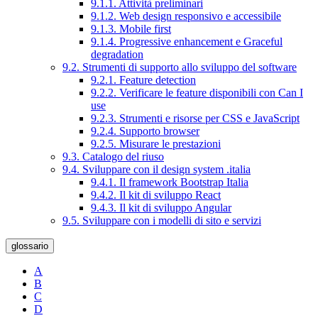
9.1.1. Attività preliminari
9.1.2. Web design responsivo e accessibile
9.1.3. Mobile first
9.1.4. Progressive enhancement e Graceful
degradation
9.2. Strumenti di supporto allo sviluppo del software
9.2.1. Feature detection
9.2.2. Verificare le feature disponibili con Can I
use
9.2.3. Strumenti e risorse per CSS e JavaScript
9.2.4. Supporto browser
9.2.5. Misurare le prestazioni
9.3. Catalogo del riuso
9.4. Sviluppare con il design system .italia
9.4.1. Il framework Bootstrap Italia
9.4.2. Il kit di sviluppo React
9.4.3. Il kit di sviluppo Angular
9.5. Sviluppare con i modelli di sito e servizi
glossario
A
B
C
D