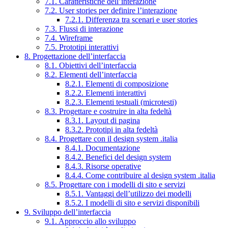
7.1. Caratteristiche dell’interazione
7.2. User stories per definire l’interazione
7.2.1. Differenza tra scenari e user stories
7.3. Flussi di interazione
7.4. Wireframe
7.5. Prototipi interattivi
8. Progettazione dell’interfaccia
8.1. Obiettivi dell’interfaccia
8.2. Elementi dell’interfaccia
8.2.1. Elementi di composizione
8.2.2. Elementi interattivi
8.2.3. Elementi testuali (microtesti)
8.3. Progettare e costruire in alta fedeltà
8.3.1. Layout di pagina
8.3.2. Prototipi in alta fedeltà
8.4. Progettare con il design system .italia
8.4.1. Documentazione
8.4.2. Benefici del design system
8.4.3. Risorse operative
8.4.4. Come contribuire al design system .italia
8.5. Progettare con i modelli di sito e servizi
8.5.1. Vantaggi dell’utilizzo dei modelli
8.5.2. I modelli di sito e servizi disponibili
9. Sviluppo dell’interfaccia
9.1. Approccio allo sviluppo