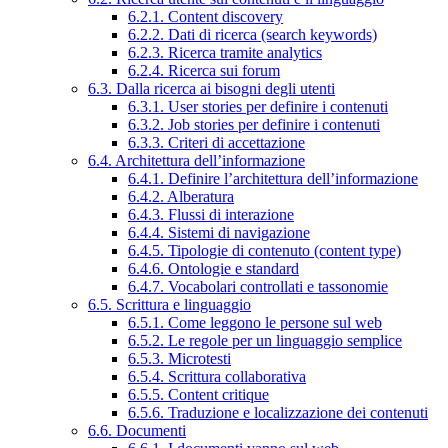
6.2.1. Content discovery
6.2.2. Dati di ricerca (search keywords)
6.2.3. Ricerca tramite analytics
6.2.4. Ricerca sui forum
6.3. Dalla ricerca ai bisogni degli utenti
6.3.1. User stories per definire i contenuti
6.3.2. Job stories per definire i contenuti
6.3.3. Criteri di accettazione
6.4. Architettura dell’informazione
6.4.1. Definire l’architettura dell’informazione
6.4.2. Alberatura
6.4.3. Flussi di interazione
6.4.4. Sistemi di navigazione
6.4.5. Tipologie di contenuto (content type)
6.4.6. Ontologie e standard
6.4.7. Vocabolari controllati e tassonomie
6.5. Scrittura e linguaggio
6.5.1. Come leggono le persone sul web
6.5.2. Le regole per un linguaggio semplice
6.5.3. Microtesti
6.5.4. Scrittura collaborativa
6.5.5. Content critique
6.5.6. Traduzione e localizzazione dei contenuti
6.6. Documenti