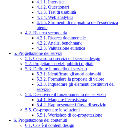
4.1.1. Interviste
4.1.2. Questionari
4.1.3. Test di usabilità
4.1.4. Web analytics
4.1.5. Strumenti di mappatura dell’esperienza
utente
4.2. Ricerca secondaria
4.2.1. Ricerca documentale
4.2.2. Analisi benchmark
4.2.3. Valutazione euristica
5. Progettazione dei servizi
5.1. Cosa sono i servizi e il service design
5.2. Progettare servizi pubblici digitali
5.3. Definire il modello di servizio
5.3.1. Identificare gli attori coinvolti
5.3.2. Formulare la proposta di valore
5.3.3. Inquadrare gli elementi costitutivi del
servizio
5.4. Descrivere il funzionamento del servizio
5.4.1. Mappare l’ecosistema
5.4.2. Rappresentare i flussi di servizio
5.5. Co-progettare le soluzioni
5.5.1. Workshop di co-progettazione
6. Progettazione dei contenuti
6.1. Cos’è il content design