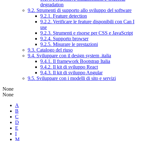
degradation
9.2. Strumenti di supporto allo sviluppo del software
9.2.1. Feature detection
9.2.2. Verificare le feature disponibili con Can I
use
9.2.3. Strumenti e risorse per CSS e JavaScript
9.2.4. Supporto browser
9.2.5. Misurare le prestazioni
9.3. Catalogo del riuso
9.4. Sviluppare con il design system .italia
9.4.1. Il framework Bootstrap Italia
9.4.2. Il kit di sviluppo React
9.4.3. Il kit di sviluppo Angular
9.5. Sviluppare con i modelli di sito e servizi
None
None
A
B
C
D
E
I
M