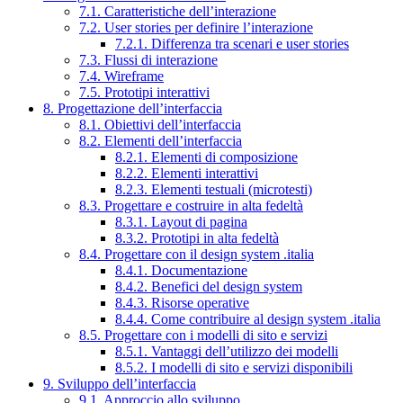
7.1. Caratteristiche dell’interazione
7.2. User stories per definire l’interazione
7.2.1. Differenza tra scenari e user stories
7.3. Flussi di interazione
7.4. Wireframe
7.5. Prototipi interattivi
8. Progettazione dell’interfaccia
8.1. Obiettivi dell’interfaccia
8.2. Elementi dell’interfaccia
8.2.1. Elementi di composizione
8.2.2. Elementi interattivi
8.2.3. Elementi testuali (microtesti)
8.3. Progettare e costruire in alta fedeltà
8.3.1. Layout di pagina
8.3.2. Prototipi in alta fedeltà
8.4. Progettare con il design system .italia
8.4.1. Documentazione
8.4.2. Benefici del design system
8.4.3. Risorse operative
8.4.4. Come contribuire al design system .italia
8.5. Progettare con i modelli di sito e servizi
8.5.1. Vantaggi dell’utilizzo dei modelli
8.5.2. I modelli di sito e servizi disponibili
9. Sviluppo dell’interfaccia
9.1. Approccio allo sviluppo