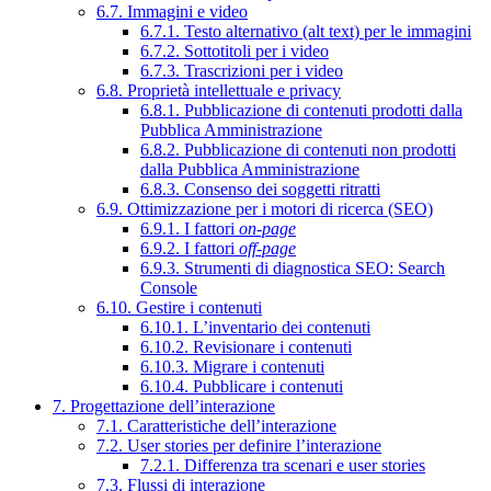
6.7. Immagini e video
6.7.1. Testo alternativo (alt text) per le immagini
6.7.2. Sottotitoli per i video
6.7.3. Trascrizioni per i video
6.8. Proprietà intellettuale e privacy
6.8.1. Pubblicazione di contenuti prodotti dalla
Pubblica Amministrazione
6.8.2. Pubblicazione di contenuti non prodotti
dalla Pubblica Amministrazione
6.8.3. Consenso dei soggetti ritratti
6.9. Ottimizzazione per i motori di ricerca (SEO)
6.9.1. I fattori
on-page
6.9.2. I fattori
off-page
6.9.3. Strumenti di diagnostica SEO: Search
Console
6.10. Gestire i contenuti
6.10.1. L’inventario dei contenuti
6.10.2. Revisionare i contenuti
6.10.3. Migrare i contenuti
6.10.4. Pubblicare i contenuti
7. Progettazione dell’interazione
7.1. Caratteristiche dell’interazione
7.2. User stories per definire l’interazione
7.2.1. Differenza tra scenari e user stories
7.3. Flussi di interazione