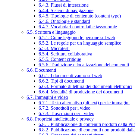
6.4.3. Flussi di interazione
6.4.4. Sistemi di navigazione
6.4.5. Tipologie di contenuto (content type)
6.4.6. Ontologie e standard
6.4.7. Vocabolari controllati e tassonomie
6.5. Scrittura e linguaggio
6.5.1. Come leggono le persone sul web
6.5.2. Le regole per un linguaggio semplice
6.5.3. Microtesti
6.5.4. Scrittura collaborativa
6.5.5. Content critique
6.5.6. Traduzione e localizzazione dei contenuti
6.6. Documenti
6.6.1. I documenti vanno sul web
6.6.2. Tipi di documenti
6.6.3. Formato di lettura dei documenti elettronici
6.6.4. Modalità di produzione dei documenti
6.7. Immagini e video
6.7.1. Testo alternativo (alt text) per le immagini
6.7.2. Sottotitoli per i video
6.7.3. Trascrizioni per i video
6.8. Proprietà intellettuale e privacy
6.8.1. Pubblicazione di contenuti prodotti dalla P
6.8.2. Pubblicazione di contenuti non prodotti dal