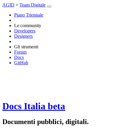
AGID
+
Team Digitale
Piano Triennale
Le community
Developers
Designers
Gli strumenti
Forum
Docs
GitHub
Docs Italia
beta
Documenti pubblici, digitali.