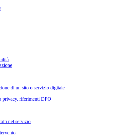
)
ilità
azione
ione di un sito o servizio digitale
va privacy, riferimenti DPO
olti nel servizio
ntervento