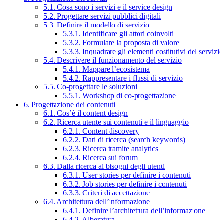
5.1. Cosa sono i servizi e il service design
5.2. Progettare servizi pubblici digitali
5.3. Definire il modello di servizio
5.3.1. Identificare gli attori coinvolti
5.3.2. Formulare la proposta di valore
5.3.3. Inquadrare gli elementi costitutivi del serviz
5.4. Descrivere il funzionamento del servizio
5.4.1. Mappare l’ecosistema
5.4.2. Rappresentare i flussi di servizio
5.5. Co-progettare le soluzioni
5.5.1. Workshop di co-progettazione
6. Progettazione dei contenuti
6.1. Cos’è il content design
6.2. Ricerca utente sui contenuti e il linguaggio
6.2.1. Content discovery
6.2.2. Dati di ricerca (search keywords)
6.2.3. Ricerca tramite analytics
6.2.4. Ricerca sui forum
6.3. Dalla ricerca ai bisogni degli utenti
6.3.1. User stories per definire i contenuti
6.3.2. Job stories per definire i contenuti
6.3.3. Criteri di accettazione
6.4. Architettura dell’informazione
6.4.1. Definire l’architettura dell’informazione
6.4.2. Alberatura