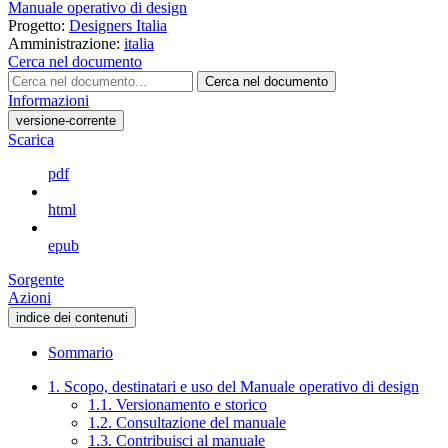
Manuale operativo di design
Progetto:
Designers Italia
Amministrazione:
italia
Cerca nel documento
Cerca nel documento
Informazioni
versione-corrente
Scarica
pdf
html
epub
Sorgente
Azioni
indice dei contenuti
Sommario
1. Scopo, destinatari e uso del Manuale operativo di design
1.1. Versionamento e storico
1.2. Consultazione del manuale
1.3. Contribuisci al manuale