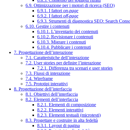
6.8.3. Consenso dei soggetti ritratti
6.9. Ottimizzazione per i motori di ricerca (SEO)
6.9.1. I fattori
on-page
6.9.2. I fattori
off-page
6.9.3. Strumenti di diagnostica SEO: Search Cons
6.10. Gestire i contenuti
6.10.1. L’inventario dei contenuti
6.10.2. Revisionare i contenuti
6.10.3. Migrare i contenuti
6.10.4. Pubblicare i contenuti
7. Progettazione dell’interazione
7.1. Caratteristiche dell’interazione
7.2. User stories per definire l’interazione
7.2.1. Differenza tra scenari e user stories
7.3. Flussi di interazione
7.4. Wireframe
7.5. Prototipi interattivi
8. Progettazione dell’interfaccia
8.1. Obiettivi dell’interfaccia
8.2. Elementi dell’interfaccia
8.2.1. Elementi di composizione
8.2.2. Elementi interattivi
8.2.3. Elementi testuali (microtesti)
8.3. Progettare e costruire in alta fedeltà
8.3.1. Layout di pagina