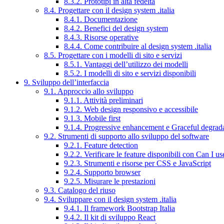
8.3.2. Prototipi in alta fedeltà
8.4. Progettare con il design system .italia
8.4.1. Documentazione
8.4.2. Benefici del design system
8.4.3. Risorse operative
8.4.4. Come contribuire al design system .italia
8.5. Progettare con i modelli di sito e servizi
8.5.1. Vantaggi dell’utilizzo dei modelli
8.5.2. I modelli di sito e servizi disponibili
9. Sviluppo dell’interfaccia
9.1. Approccio allo sviluppo
9.1.1. Attività preliminari
9.1.2. Web design responsivo e accessibile
9.1.3. Mobile first
9.1.4. Progressive enhancement e Graceful degrad
9.2. Strumenti di supporto allo sviluppo del software
9.2.1. Feature detection
9.2.2. Verificare le feature disponibili con Can I us
9.2.3. Strumenti e risorse per CSS e JavaScript
9.2.4. Supporto browser
9.2.5. Misurare le prestazioni
9.3. Catalogo del riuso
9.4. Sviluppare con il design system .italia
9.4.1. Il framework Bootstrap Italia
9.4.2. Il kit di sviluppo React