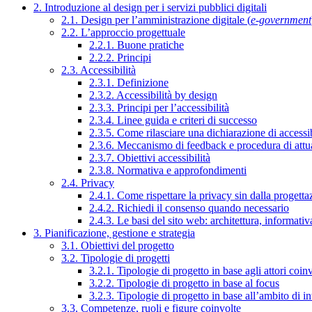
2. Introduzione al design per i servizi pubblici digitali
2.1. Design per l’amministrazione digitale (
e-government
2.2. L’approccio progettuale
2.2.1. Buone pratiche
2.2.2. Principi
2.3. Accessibilità
2.3.1. Definizione
2.3.2. Accessibilità by design
2.3.3. Principi per l’accessibilità
2.3.4. Linee guida e criteri di successo
2.3.5. Come rilasciare una dichiarazione di accessib
2.3.6. Meccanismo di feedback e procedura di attu
2.3.7. Obiettivi accessibilità
2.3.8. Normativa e approfondimenti
2.4. Privacy
2.4.1. Come rispettare la privacy sin dalla progettaz
2.4.2. Richiedi il consenso quando necessario
2.4.3. Le basi del sito web: architettura, informati
3. Pianificazione, gestione e strategia
3.1. Obiettivi del progetto
3.2. Tipologie di progetti
3.2.1. Tipologie di progetto in base agli attori coinv
3.2.2. Tipologie di progetto in base al focus
3.2.3. Tipologie di progetto in base all’ambito di i
3.3. Competenze, ruoli e figure coinvolte