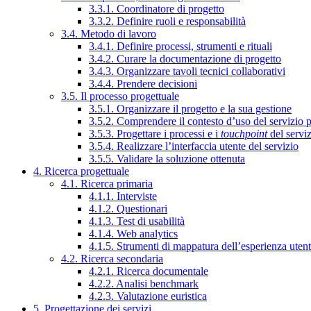
3.3.1. Coordinatore di progetto
3.3.2. Definire ruoli e responsabilità
3.4. Metodo di lavoro
3.4.1. Definire processi, strumenti e rituali
3.4.2. Curare la documentazione di progetto
3.4.3. Organizzare tavoli tecnici collaborativi
3.4.4. Prendere decisioni
3.5. Il processo progettuale
3.5.1. Organizzare il progetto e la sua gestione
3.5.2. Comprendere il contesto d’uso del servizio 
3.5.3. Progettare i processi e i
touchpoint
del servi
3.5.4. Realizzare l’interfaccia utente del servizio
3.5.5. Validare la soluzione ottenuta
4. Ricerca progettuale
4.1. Ricerca primaria
4.1.1. Interviste
4.1.2. Questionari
4.1.3. Test di usabilità
4.1.4. Web analytics
4.1.5. Strumenti di mappatura dell’esperienza uten
4.2. Ricerca secondaria
4.2.1. Ricerca documentale
4.2.2. Analisi benchmark
4.2.3. Valutazione euristica
5. Progettazione dei servizi