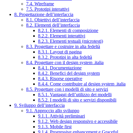
7.4. Wireframe
7.5. Prototipi interattivi
8. Progettazione dell’interfaccia
8.1. Obiettivi dell’interfaccia
8.2. Elementi dell’interfaccia
8.2.1. Elementi di composizione
8.2.2. Elementi interattivi
8.2.3. Elementi testuali (microtesti)
8.3. Progettare e costruire in alta fedeltà
8.3.1. Layout di pagina
8.3.2. Prototipi in alta fedeltà
8.4. Progettare con il design system .italia
8.4.1. Documentazione
8.4.2. Benefici del design system
8.4.3. Risorse operative
8.4.4. Come contribuire al design system .italia
8.5. Progettare con i modelli di sito e servizi
8.5.1. Vantaggi dell’utilizzo dei modelli
8.5.2. I modelli di sito e servizi disponibili
9. Sviluppo dell’interfaccia
9.1. Approccio allo sviluppo
9.1.1. Attività preliminari
9.1.2. Web design responsivo e accessibile
9.1.3. Mobile first
9.1.4. Progressive enhancement e Graceful