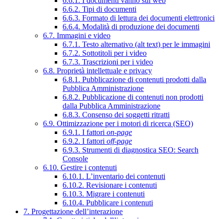
6.6.1. I documenti vanno sul web
6.6.2. Tipi di documenti
6.6.3. Formato di lettura dei documenti elettronici
6.6.4. Modalità di produzione dei documenti
6.7. Immagini e video
6.7.1. Testo alternativo (alt text) per le immagini
6.7.2. Sottotitoli per i video
6.7.3. Trascrizioni per i video
6.8. Proprietà intellettuale e privacy
6.8.1. Pubblicazione di contenuti prodotti dalla
Pubblica Amministrazione
6.8.2. Pubblicazione di contenuti non prodotti
dalla Pubblica Amministrazione
6.8.3. Consenso dei soggetti ritratti
6.9. Ottimizzazione per i motori di ricerca (SEO)
6.9.1. I fattori
on-page
6.9.2. I fattori
off-page
6.9.3. Strumenti di diagnostica SEO: Search
Console
6.10. Gestire i contenuti
6.10.1. L’inventario dei contenuti
6.10.2. Revisionare i contenuti
6.10.3. Migrare i contenuti
6.10.4. Pubblicare i contenuti
7. Progettazione dell’interazione