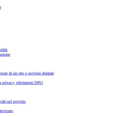
)
ilità
azione
ione di un sito o servizio digitale
va privacy, riferimenti DPO
olti nel servizio
ntervento