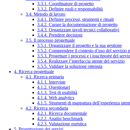
3.3.1. Coordinatore di progetto
3.3.2. Definire ruoli e responsabilità
3.4. Metodo di lavoro
3.4.1. Definire processi, strumenti e rituali
3.4.2. Curare la documentazione di progetto
3.4.3. Organizzare tavoli tecnici collaborativi
3.4.4. Prendere decisioni
3.5. Il processo progettuale
3.5.1. Organizzare il progetto e la sua gestione
3.5.2. Comprendere il contesto d’uso del servizio 
3.5.3. Progettare i processi e i
touchpoint
del servi
3.5.4. Realizzare l’interfaccia utente del servizio
3.5.5. Validare la soluzione ottenuta
4. Ricerca progettuale
4.1. Ricerca primaria
4.1.1. Interviste
4.1.2. Questionari
4.1.3. Test di usabilità
4.1.4. Web analytics
4.1.5. Strumenti di mappatura dell’esperienza uten
4.2. Ricerca secondaria
4.2.1. Ricerca documentale
4.2.2. Analisi benchmark
4.2.3. Valutazione euristica
5. Progettazione dei servizi