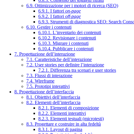
6.8.3. Consenso dei soggetti ritratti
6.9. Ottimizzazione per i motori di ricerca (SEO)
6.9.1. I fattori
on-page
6.9.2. I fattori
off-page
6.9.3. Strumenti di diagnostica SEO: Search Cons
6.10. Gestire i contenuti
6.10.1. L’inventario dei contenuti
6.10.2. Revisionare i contenuti
6.10.3. Migrare i contenuti
6.10.4. Pubblicare i contenuti
7. Progettazione dell’interazione
7.1. Caratteristiche dell’interazione
7.2. User stories per definire l’interazione
7.2.1. Differenza tra scenari e user stories
7.3. Flussi di interazione
7.4. Wireframe
7.5. Prototipi interattivi
8. Progettazione dell’interfaccia
8.1. Obiettivi dell’interfaccia
8.2. Elementi dell’interfaccia
8.2.1. Elementi di composizione
8.2.2. Elementi interattivi
8.2.3. Elementi testuali (microtesti)
8.3. Progettare e costruire in alta fedeltà
8.3.1. Layout di pagina