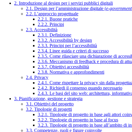
2. Introduzione al design per i servizi pubblici digitali
2.1. Design per l’amministrazione digitale (
e-government
2.2. L’approccio progettuale
2.2.1. Buone pratiche
2.2.2. Principi
2.3. Accessibilità
2.3.1. Definizione
2.3.2. Accessibilità by design
2.3.3. Principi per l’accessibilità
2.3.4. Linee guida e criteri di successo
2.3.5. Come rilasciare una dichiarazione di accessib
2.3.6. Meccanismo di feedback e procedura di attu
2.3.7. Obiettivi accessibilità
2.3.8. Normativa e approfondimenti
2.4. Privacy
2.4.1. Come rispettare la privacy sin dalla progettaz
2.4.2. Richiedi il consenso quando necessario
2.4.3. Le basi del sito web: architettura, informati
3. Pianificazione, gestione e strategia
3.1. Obiettivi del progetto
3.2. Tipologie di progetti
3.2.1. Tipologie di progetto in base agli attori coinv
3.2.2. Tipologie di progetto in base al focus
3.2.3. Tipologie di progetto in base all’ambito di i
3.3. Competenze, ruoli e figure coinvolte