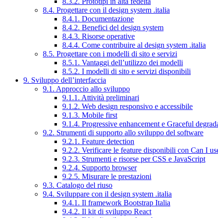
8.3.2. Prototipi in alta fedeltà
8.4. Progettare con il design system .italia
8.4.1. Documentazione
8.4.2. Benefici del design system
8.4.3. Risorse operative
8.4.4. Come contribuire al design system .italia
8.5. Progettare con i modelli di sito e servizi
8.5.1. Vantaggi dell’utilizzo dei modelli
8.5.2. I modelli di sito e servizi disponibili
9. Sviluppo dell’interfaccia
9.1. Approccio allo sviluppo
9.1.1. Attività preliminari
9.1.2. Web design responsivo e accessibile
9.1.3. Mobile first
9.1.4. Progressive enhancement e Graceful degrad
9.2. Strumenti di supporto allo sviluppo del software
9.2.1. Feature detection
9.2.2. Verificare le feature disponibili con Can I us
9.2.3. Strumenti e risorse per CSS e JavaScript
9.2.4. Supporto browser
9.2.5. Misurare le prestazioni
9.3. Catalogo del riuso
9.4. Sviluppare con il design system .italia
9.4.1. Il framework Bootstrap Italia
9.4.2. Il kit di sviluppo React