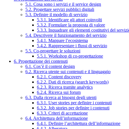
5.1. Cosa sono i servizi e il service design
5.2. Progettare servizi pubblici digitali
5.3. Definire il modello di servizio
5.3.1. Identificare gli attori coinvolti
5.3.2. Formulare la proposta di valore
5.3.3. Inquadrare gli elementi costitutivi del serviz
5.4. Descrivere il funzionamento del servizio
5.4.1. Mappare l’ecosistema
5.4.2. Rappresentare i flussi di servizio
5.5. Co-progettare le soluzioni
5.5.1. Workshop di co-progettazione
6. Progettazione dei contenuti
6.1. Cos’è il content design
6.2. Ricerca utente sui contenuti e il linguaggio
6.2.1. Content discovery
6.2.2. Dati di ricerca (search keywords)
6.2.3. Ricerca tramite analytics
6.2.4. Ricerca sui forum
6.3. Dalla ricerca ai bisogni degli utenti
6.3.1. User stories per definire i contenuti
6.3.2. Job stories per definire i contenuti
6.3.3. Criteri di accettazione
6.4. Architettura dell’informazione
6.4.1. Definire l’architettura dell’informazione
6.4.2. Alberatura