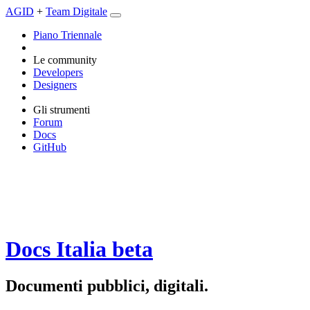
AGID
+
Team Digitale
Piano Triennale
Le community
Developers
Designers
Gli strumenti
Forum
Docs
GitHub
Docs Italia
beta
Documenti pubblici, digitali.