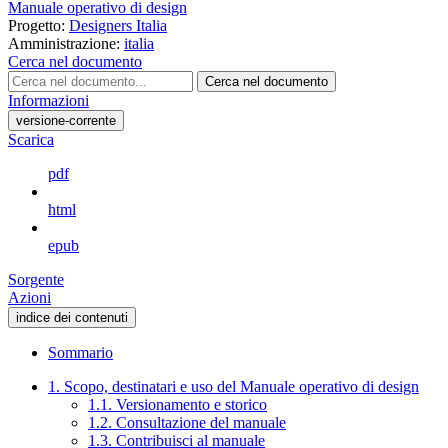
Manuale operativo di design
Progetto:
Designers Italia
Amministrazione:
italia
Cerca nel documento
Cerca nel documento
Informazioni
versione-corrente
Scarica
pdf
html
epub
Sorgente
Azioni
indice dei contenuti
Sommario
1. Scopo, destinatari e uso del Manuale operativo di design
1.1. Versionamento e storico
1.2. Consultazione del manuale
1.3. Contribuisci al manuale