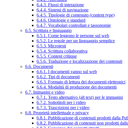
6.4.3. Flussi di interazione
6.4.4. Sistemi di navigazione
6.4.5. Tipologie di contenuto (content type)
6.4.6. Ontologie e standard
6.4.7. Vocabolari controllati e tassonomie
6.5. Scrittura e linguaggio
6.5.1. Come leggono le persone sul web
6.5.2. Le regole per un linguaggio semplice
6.5.3. Microtesti
6.5.4. Scrittura collaborativa
6.5.5. Content critique
6.5.6. Traduzione e localizzazione dei contenuti
6.6. Documenti
6.6.1. I documenti vanno sul web
6.6.2. Tipi di documenti
6.6.3. Formato di lettura dei documenti elettronici
6.6.4. Modalità di produzione dei documenti
6.7. Immagini e video
6.7.1. Testo alternativo (alt text) per le immagini
6.7.2. Sottotitoli per i video
6.7.3. Trascrizioni per i video
6.8. Proprietà intellettuale e privacy
6.8.1. Pubblicazione di contenuti prodotti dalla P
6.8.2. Pubblicazione di contenuti non prodotti dal