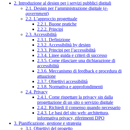
2. Introduzione al design per i servizi pubblici digitali
2.1. Design per l’amministrazione digitale (
e-
government
)
2.2. L’approccio progettuale
2.2.1. Buone pratiche
2.2.2. Principi
2.3. Accessibilità
2.3.1. Definizione
2.3.2. Accessibilità by design
2.3.3. Principi per l’accessibilità
2.3.4. Linee guida e criteri di successo
2.3.5. Come rilasciare una dichiarazione di
accessibilità
2.3.6. Meccanismo di feedback e procedura di
attuazione
2.3.7. Obiettivi accessibilità
2.3.8. Normativa e approfondimenti
2.4. Privacy
2.4.1. Come rispettare la privacy sin dalla
progettazione di un sito o servizio digitale
2.4.2. Richiedi il consenso quando necessario
2.4.3. Le basi del sito web: architettura,
informativa privacy, riferimenti DPO
3. Pianificazione, gestione e strategia
3.1. Obiettivi del progetto