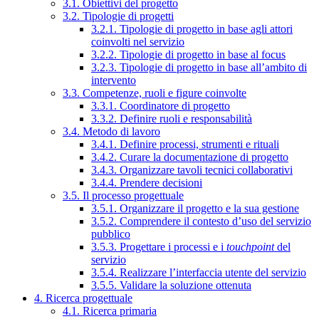
3.1. Obiettivi del progetto
3.2. Tipologie di progetti
3.2.1. Tipologie di progetto in base agli attori
coinvolti nel servizio
3.2.2. Tipologie di progetto in base al focus
3.2.3. Tipologie di progetto in base all’ambito di
intervento
3.3. Competenze, ruoli e figure coinvolte
3.3.1. Coordinatore di progetto
3.3.2. Definire ruoli e responsabilità
3.4. Metodo di lavoro
3.4.1. Definire processi, strumenti e rituali
3.4.2. Curare la documentazione di progetto
3.4.3. Organizzare tavoli tecnici collaborativi
3.4.4. Prendere decisioni
3.5. Il processo progettuale
3.5.1. Organizzare il progetto e la sua gestione
3.5.2. Comprendere il contesto d’uso del servizio
pubblico
3.5.3. Progettare i processi e i
touchpoint
del
servizio
3.5.4. Realizzare l’interfaccia utente del servizio
3.5.5. Validare la soluzione ottenuta
4. Ricerca progettuale
4.1. Ricerca primaria