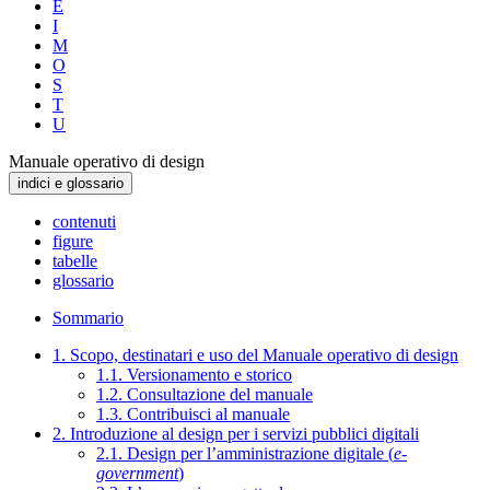
E
I
M
O
S
T
U
Manuale operativo di design
indici e glossario
contenuti
figure
tabelle
glossario
Sommario
1. Scopo, destinatari e uso del Manuale operativo di design
1.1. Versionamento e storico
1.2. Consultazione del manuale
1.3. Contribuisci al manuale
2. Introduzione al design per i servizi pubblici digitali
2.1. Design per l’amministrazione digitale (
e-
government
)