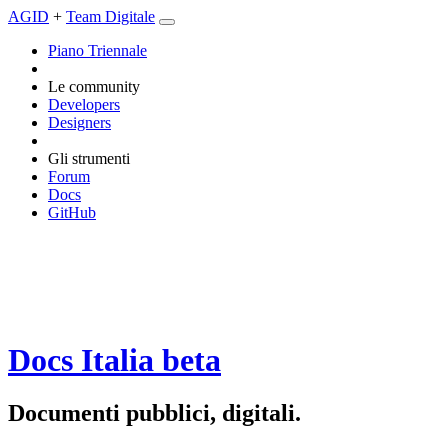
AGID
+
Team Digitale
Piano Triennale
Le community
Developers
Designers
Gli strumenti
Forum
Docs
GitHub
Docs Italia
beta
Documenti pubblici, digitali.