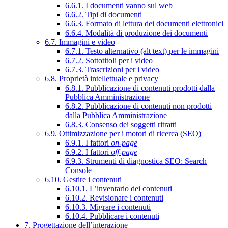
6.6.1. I documenti vanno sul web
6.6.2. Tipi di documenti
6.6.3. Formato di lettura dei documenti elettronici
6.6.4. Modalità di produzione dei documenti
6.7. Immagini e video
6.7.1. Testo alternativo (alt text) per le immagini
6.7.2. Sottotitoli per i video
6.7.3. Trascrizioni per i video
6.8. Proprietà intellettuale e privacy
6.8.1. Pubblicazione di contenuti prodotti dalla
Pubblica Amministrazione
6.8.2. Pubblicazione di contenuti non prodotti
dalla Pubblica Amministrazione
6.8.3. Consenso dei soggetti ritratti
6.9. Ottimizzazione per i motori di ricerca (SEO)
6.9.1. I fattori
on-page
6.9.2. I fattori
off-page
6.9.3. Strumenti di diagnostica SEO: Search
Console
6.10. Gestire i contenuti
6.10.1. L’inventario dei contenuti
6.10.2. Revisionare i contenuti
6.10.3. Migrare i contenuti
6.10.4. Pubblicare i contenuti
7. Progettazione dell’interazione