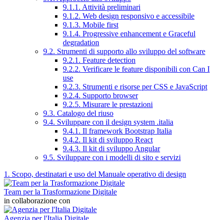
9.1.1. Attività preliminari
9.1.2. Web design responsivo e accessibile
9.1.3. Mobile first
9.1.4. Progressive enhancement e Graceful
degradation
9.2. Strumenti di supporto allo sviluppo del software
9.2.1. Feature detection
9.2.2. Verificare le feature disponibili con Can I
use
9.2.3. Strumenti e risorse per CSS e JavaScript
9.2.4. Supporto browser
9.2.5. Misurare le prestazioni
9.3. Catalogo del riuso
9.4. Sviluppare con il design system .italia
9.4.1. Il framework Bootstrap Italia
9.4.2. Il kit di sviluppo React
9.4.3. Il kit di sviluppo Angular
9.5. Sviluppare con i modelli di sito e servizi
1. Scopo, destinatari e uso del Manuale operativo di design
Team per la Trasformazione Digitale
in collaborazione con
Agenzia per l'Italia Digitale