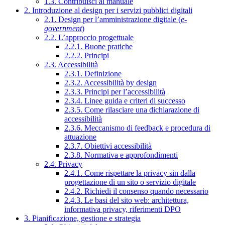
1.3. Contribuisci al manuale
2. Introduzione al design per i servizi pubblici digitali
2.1. Design per l’amministrazione digitale (
e-
government
)
2.2. L’approccio progettuale
2.2.1. Buone pratiche
2.2.2. Principi
2.3. Accessibilità
2.3.1. Definizione
2.3.2. Accessibilità by design
2.3.3. Principi per l’accessibilità
2.3.4. Linee guida e criteri di successo
2.3.5. Come rilasciare una dichiarazione di
accessibilità
2.3.6. Meccanismo di feedback e procedura di
attuazione
2.3.7. Obiettivi accessibilità
2.3.8. Normativa e approfondimenti
2.4. Privacy
2.4.1. Come rispettare la privacy sin dalla
progettazione di un sito o servizio digitale
2.4.2. Richiedi il consenso quando necessario
2.4.3. Le basi del sito web: architettura,
informativa privacy, riferimenti DPO
3. Pianificazione, gestione e strategia