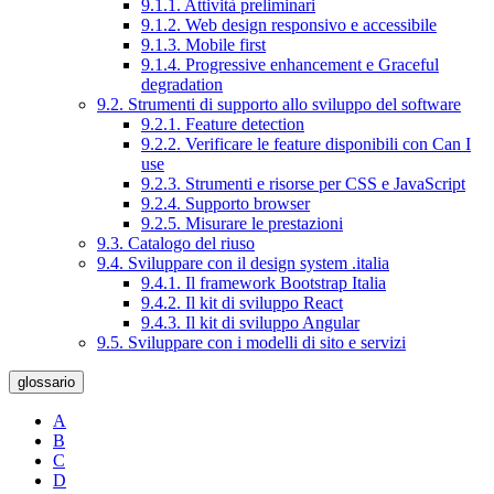
9.1.1. Attività preliminari
9.1.2. Web design responsivo e accessibile
9.1.3. Mobile first
9.1.4. Progressive enhancement e Graceful
degradation
9.2. Strumenti di supporto allo sviluppo del software
9.2.1. Feature detection
9.2.2. Verificare le feature disponibili con Can I
use
9.2.3. Strumenti e risorse per CSS e JavaScript
9.2.4. Supporto browser
9.2.5. Misurare le prestazioni
9.3. Catalogo del riuso
9.4. Sviluppare con il design system .italia
9.4.1. Il framework Bootstrap Italia
9.4.2. Il kit di sviluppo React
9.4.3. Il kit di sviluppo Angular
9.5. Sviluppare con i modelli di sito e servizi
glossario
A
B
C
D