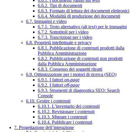
6.6.1. I documenti vanno sul web
6.6.2. Tipi di documenti
6.6.3. Formato di lettura dei documenti elettronici
6.6.4. Modalità di produzione dei documenti
6.7. Immagini e video
6.7.1. Testo alternativo (alt text) per le immagini
6.7.2. Sottotitoli per i video
6.7.3. Trascrizioni per i video
6.8. Proprietà intellettuale e privacy
6.8.1. Pubblicazione di contenuti prodotti dalla
Pubblica Amministrazione
6.8.2. Pubblicazione di contenuti non prodotti
dalla Pubblica Amministrazione
6.8.3. Consenso dei soggetti ritratti
6.9. Ottimizzazione per i motori di ricerca (SEO)
6.9.1. I fattori
on-page
6.9.2. I fattori
off-page
6.9.3. Strumenti di diagnostica SEO: Search
Console
6.10. Gestire i contenuti
6.10.1. L’inventario dei contenuti
6.10.2. Revisionare i contenuti
6.10.3. Migrare i contenuti
6.10.4. Pubblicare i contenuti
7. Progettazione dell’interazione