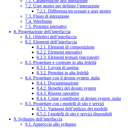
7.1. Caratteristiche dell’interazione
7.2. User stories per definire l’interazione
7.2.1. Differenza tra scenari e user stories
7.3. Flussi di interazione
7.4. Wireframe
7.5. Prototipi interattivi
8. Progettazione dell’interfaccia
8.1. Obiettivi dell’interfaccia
8.2. Elementi dell’interfaccia
8.2.1. Elementi di composizione
8.2.2. Elementi interattivi
8.2.3. Elementi testuali (microtesti)
8.3. Progettare e costruire in alta fedeltà
8.3.1. Layout di pagina
8.3.2. Prototipi in alta fedeltà
8.4. Progettare con il design system .italia
8.4.1. Documentazione
8.4.2. Benefici del design system
8.4.3. Risorse operative
8.4.4. Come contribuire al design system .italia
8.5. Progettare con i modelli di sito e servizi
8.5.1. Vantaggi dell’utilizzo dei modelli
8.5.2. I modelli di sito e servizi disponibili
9. Sviluppo dell’interfaccia
9.1. Approccio allo sviluppo