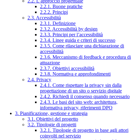
2.2. L’approccio progettuale
2.2.1. Buone pratiche
2.2.2. Principi
2.3. Accessibilità
2.3.1. Definizione
2.3.2. Accessibilità by design
2.3.3. Principi per l’accessibilità
2.3.4. Linee guida e criteri di successo
2.3.5. Come rilasciare una dichiarazione di
accessibilità
2.3.6. Meccanismo di feedback e procedura di
attuazione
2.3.7. Obiettivi accessibilità
2.3.8. Normativa e approfondimenti
2.4. Privacy
2.4.1. Come rispettare la privacy sin dalla
progettazione di un sito o servizio digitale
2.4.2. Richiedi il consenso quando necessario
2.4.3. Le basi del sito web: architettura,
informativa privacy, riferimenti DPO
3. Pianificazione, gestione e strategia
3.1. Obiettivi del progetto
3.2. Tipologie di progetti
3.2.1. Tipologie di progetto in base agli attori
coinvolti nel servizio