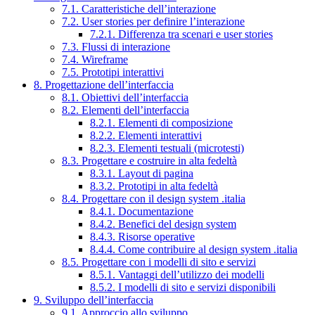
7.1. Caratteristiche dell’interazione
7.2. User stories per definire l’interazione
7.2.1. Differenza tra scenari e user stories
7.3. Flussi di interazione
7.4. Wireframe
7.5. Prototipi interattivi
8. Progettazione dell’interfaccia
8.1. Obiettivi dell’interfaccia
8.2. Elementi dell’interfaccia
8.2.1. Elementi di composizione
8.2.2. Elementi interattivi
8.2.3. Elementi testuali (microtesti)
8.3. Progettare e costruire in alta fedeltà
8.3.1. Layout di pagina
8.3.2. Prototipi in alta fedeltà
8.4. Progettare con il design system .italia
8.4.1. Documentazione
8.4.2. Benefici del design system
8.4.3. Risorse operative
8.4.4. Come contribuire al design system .italia
8.5. Progettare con i modelli di sito e servizi
8.5.1. Vantaggi dell’utilizzo dei modelli
8.5.2. I modelli di sito e servizi disponibili
9. Sviluppo dell’interfaccia
9.1. Approccio allo sviluppo