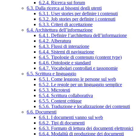
6.2.4. Ricerca sui forum
6.3. Dalla ricerca ai bisogni degli utenti
6.3.1. User stories per definire i contenuti
6.3.2. Job stories per definire i contenuti
6.3.3. Criteri di accettazione
6.4. Architettura dell’informazione
6.4.1. Definire l’architettura dell’informazione
6.4.2. Alberatura
6.4.3. Flussi di interazione
6.4.4. Sistemi di navigazione
6.4.5. Tipologie di contenuto (content type)
6.4.6. Ontologie e standard
6.4.7. Vocabolari controllati e tassonomie
6.5. Scrittura e linguaggio
6.5.1. Come leggono le persone sul web
6.5.2. Le regole per un linguaggio semplice
6.5.3. Microtesti
6.5.4. Scrittura collaborativa
6.5.5. Content critique
6.5.6. Traduzione e localizzazione dei contenuti
6.6. Documenti
6.6.1. I documenti vanno sul web
6.6.2. Tipi di documenti
6.6.3. Formato di lettura dei documenti elettronici
6.6.4. Modalità di produzione dei documenti