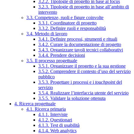
3.2.2. Tipologie di progetto in base al focus
3.2.3. Tipologie di progetto in base all’ambito di
intervento
3.3. Competenze, ruoli e figure coinvolte
3.3.1. Coordinatore di progetto
3.3.2. Definire ruoli e responsabilità
3.4. Metodo di lavoro
3.4.1. Definire processi, strumenti e rituali
3.4.2. Curare la documentazione di progetto
3.4.3. Organizzare tavoli tecnici collaborativi
3.4.4. Prendere decisioni
3.5. Il processo progettuale
3.5.1. Organizzare il progetto e la sua gestione
3.5.2. Comprendere il contesto d’uso del servizio
pubblico
3.5.3. Progettare i processi e i
touchpoint
del
servizio
3.5.4. Realizzare l’interfaccia utente del servizio
3.5.5. Validare la soluzione ottenuta
4. Ricerca progettuale
4.1. Ricerca primaria
4.1.1. Interviste
4.1.2. Questionari
4.1.3. Test di usabilità
4.1.4. Web analytics