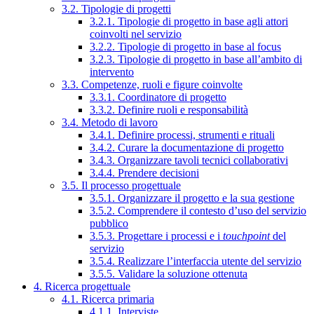
3.2. Tipologie di progetti
3.2.1. Tipologie di progetto in base agli attori
coinvolti nel servizio
3.2.2. Tipologie di progetto in base al focus
3.2.3. Tipologie di progetto in base all’ambito di
intervento
3.3. Competenze, ruoli e figure coinvolte
3.3.1. Coordinatore di progetto
3.3.2. Definire ruoli e responsabilità
3.4. Metodo di lavoro
3.4.1. Definire processi, strumenti e rituali
3.4.2. Curare la documentazione di progetto
3.4.3. Organizzare tavoli tecnici collaborativi
3.4.4. Prendere decisioni
3.5. Il processo progettuale
3.5.1. Organizzare il progetto e la sua gestione
3.5.2. Comprendere il contesto d’uso del servizio
pubblico
3.5.3. Progettare i processi e i
touchpoint
del
servizio
3.5.4. Realizzare l’interfaccia utente del servizio
3.5.5. Validare la soluzione ottenuta
4. Ricerca progettuale
4.1. Ricerca primaria
4.1.1. Interviste