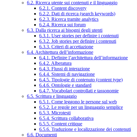
6.2. Ricerca utente sui contenuti e il linguaggio
6.2.1. Content discovery
6.2.2. Dati di ricerca (search keywords)
6.2.3. Ricerca tramite analytics
6.2.4. Ricerca sui forum
6.3. Dalla ricerca ai bisogni degli utenti
6.3.1. User stories per definire i contenuti
6.3.2. Job stories per definire i contenuti
6.3.3. Criteri di accettazione
6.4. Architettura dell’informazione
6.4.1. Definire l’architettura dell’informazione
6.4.2. Alberatura
6.4.3. Flussi di interazione
6.4.4. Sistemi di navigazione
6.4.5. Tipologie di contenuto (content type)
6.4.6. Ontologie e standard
6.4.7. Vocabolari controllati e tassonomie
6.5. Scrittura e linguaggio
6.5.1. Come leggono le persone sul web
6.5.2. Le regole per un linguaggio semplice
6.5.3. Microtesti
6.5.4. Scrittura collaborativa
6.5.5. Content critique
6.5.6. Traduzione e localizzazione dei contenuti
6.6. Documenti