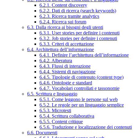
6.2.1. Content discovery
6.2.2. Dati di ricerca (search keywords)
6.2.3. Ricerca tramite analytics
6.2.4. Ricerca sui forum
6.3. Dalla ricerca ai bisogni degli utenti
6.3.1. User stories per definire i contenuti
6.3.2. Job stories per definire i contenuti
6.3.3. Criteri di accettazione
6.4. Architettura dell’informazione
6.4.1. Definire l’architettura dell’informazione
6.4.2. Alberatura
6.4.3. Flussi di interazione
6.4.4. Sistemi di navigazione
6.4.5. Tipologie di contenuto (content type)
6.4.6. Ontologie e standard
6.4.7. Vocabolari controllati e tassonomie
6.5. Scrittura e linguaggio
6.5.1. Come leggono le persone sul web
6.5.2. Le regole per un linguaggio semplice
6.5.3. Microtesti
6.5.4. Scrittura collaborativa
6.5.5. Content critique
6.5.6. Traduzione e localizzazione dei contenuti
6.6. Documenti