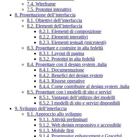
7.4. Wireframe
7.5. Prototipi interattivi
8. Progettazione dell’interfaccia
8.1. Obiettivi dell’interfaccia
8.2. Elementi dell’interfaccia
8.2.1. Elementi di composizione
8.2.2. Elementi interattivi
8.2.3. Elementi testuali (microtesti)
8.3. Progettare e costruire in alta fedeltà
8.3.1. Layout di pagina
8.3.2. Prototipi in alta fedeltà
8.4. Progettare con il design system .italia
8.4.1. Documentazione
8.4.2. Benefici del design system
8.4.3. Risorse operative
8.4.4. Come contribuire al design system .italia
8.5. Progettare con i modelli di sito e servizi
8.5.1. Vantaggi dell’utilizzo dei modelli
8.5.2. I modelli di sito e servizi disponibili
9. Sviluppo dell’interfaccia
9.1. Approccio allo sviluppo
9.1.1. Attività preliminari
9.1.2. Web design responsivo e accessibile
9.1.3. Mobile first
9.1.4. Progressive enhancement e Graceful