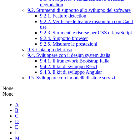
degradation
9.2. Strumenti di supporto allo sviluppo del software
9.2.1. Feature detection
9.2.2. Verificare le feature disponibili con Can I
use
9.2.3. Strumenti e risorse per CSS e JavaScript
9.2.4. Supporto browser
9.2.5. Misurare le prestazioni
9.3. Catalogo del riuso
9.4. Sviluppare con il design system .italia
9.4.1. Il framework Bootstrap Italia
9.4.2. Il kit di sviluppo React
9.4.3. Il kit di sviluppo Angular
9.5. Sviluppare con i modelli di sito e servizi
None
None
A
B
C
D
E
I
M