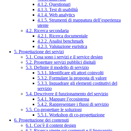
4.1.2. Questionari
4.1.3. Test di usabilità
4.1.4. Web analytics
4.1.5. Strumenti di mappatura dell’esperienza
utente
4.2. Ricerca secondaria
4.2.1. Ricerca documentale
4.2.2. Analisi benchmark
4.2.3. Valutazione euristica
5. Progettazione dei servizi
5.1. Cosa sono i servizi e il service design
5.2. Progettare servizi pubblici digitali
5.3. Definire il modello di servizio
5.3.1. Identificare gli attori coinvolti
5.3.2. Formulare la proposta di valore
5.3.3. Inquadrare gli elementi costitutivi del
servizio
5.4. Descrivere il funzionamento del servizio
5.4.1. Mappare l’ecosistema
5.4.2. Rappresentare i flussi di servizio
5.5. Co-progettare le soluzioni
5.5.1. Workshop di co-progettazione
6. Progettazione dei contenuti
6.1. Cos’è il content design
6.2. Ricerca utente sui contenuti e il linguaggio