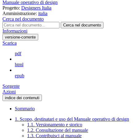
Manuale operativo di design
Progetto:
Designers Italia
Amministrazione:
italia
Cerca nel documento
Cerca nel documento
Informazioni
versione-corrente
Scarica
pdf
html
epub
Sorgente
Azioni
indice dei contenuti
Sommario
1. Scopo, destinatari e uso del Manuale operativo di design
1.1. Versionamento e storico
1.2. Consultazione del manuale
1.3. Contribuisci al manuale