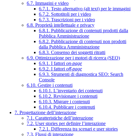
6.7. Immagini e video
6.7.1. Testo alternativo (alt text) per le immagini
6.7.2. Sottotitoli per i video
6.7.3. Trascrizioni per i video
6.8. Proprietà intellettuale e privacy
6.8.1. Pubblicazione di contenuti prodotti dalla
Pubblica Amministrazione
6.8.2. Pubblicazione di contenuti non prodotti
dalla Pubblica Amministrazione
6.8.3. Consenso dei soggetti ritratti
6.9. Ottimizzazione per i motori di ricerca (SEO)
6.9.1. I fattori
on-page
6.9.2. I fattori
off-page
6.9.3. Strumenti di diagnostica SEO: Search
Console
6.10. Gestire i contenuti
6.10.1. L’inventario dei contenuti
6.10.2. Revisionare i contenuti
6.10.3. Migrare i contenuti
6.10.4. Pubblicare i contenuti
7. Progettazione dell’interazione
7.1. Caratteristiche dell’interazione
7.2. User stories per definire l’interazione
7.2.1. Differenza tra scenari e user stories
7.3. Flussi di interazione