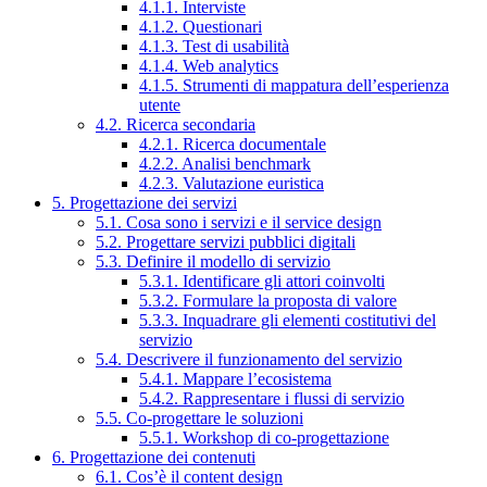
4.1.1. Interviste
4.1.2. Questionari
4.1.3. Test di usabilità
4.1.4. Web analytics
4.1.5. Strumenti di mappatura dell’esperienza
utente
4.2. Ricerca secondaria
4.2.1. Ricerca documentale
4.2.2. Analisi benchmark
4.2.3. Valutazione euristica
5. Progettazione dei servizi
5.1. Cosa sono i servizi e il service design
5.2. Progettare servizi pubblici digitali
5.3. Definire il modello di servizio
5.3.1. Identificare gli attori coinvolti
5.3.2. Formulare la proposta di valore
5.3.3. Inquadrare gli elementi costitutivi del
servizio
5.4. Descrivere il funzionamento del servizio
5.4.1. Mappare l’ecosistema
5.4.2. Rappresentare i flussi di servizio
5.5. Co-progettare le soluzioni
5.5.1. Workshop di co-progettazione
6. Progettazione dei contenuti
6.1. Cos’è il content design