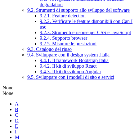
degradation
9.2. Strumenti di supporto allo sviluppo del software
9.2.1. Feature detection
9.2.2. Verificare le feature disponibili con Can I
use
9.2.3. Strumenti e risorse per CSS e JavaScript
9.2.4. Supporto browser
9.2.5. Misurare le prestazioni
9.3. Catalogo del riuso
9.4. Sviluppare con il design system .italia
9.4.1. Il framework Bootstrap Italia
9.4.2. Il kit di sviluppo React
9.4.3. Il kit di sviluppo Angular
9.5. Sviluppare con i modelli di sito e servizi
None
None
A
B
C
D
E
I
M