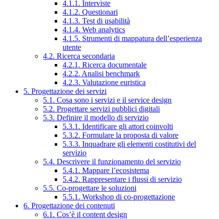
4.1.1. Interviste
4.1.2. Questionari
4.1.3. Test di usabilità
4.1.4. Web analytics
4.1.5. Strumenti di mappatura dell’esperienza
utente
4.2. Ricerca secondaria
4.2.1. Ricerca documentale
4.2.2. Analisi benchmark
4.2.3. Valutazione euristica
5. Progettazione dei servizi
5.1. Cosa sono i servizi e il service design
5.2. Progettare servizi pubblici digitali
5.3. Definire il modello di servizio
5.3.1. Identificare gli attori coinvolti
5.3.2. Formulare la proposta di valore
5.3.3. Inquadrare gli elementi costitutivi del
servizio
5.4. Descrivere il funzionamento del servizio
5.4.1. Mappare l’ecosistema
5.4.2. Rappresentare i flussi di servizio
5.5. Co-progettare le soluzioni
5.5.1. Workshop di co-progettazione
6. Progettazione dei contenuti
6.1. Cos’è il content design