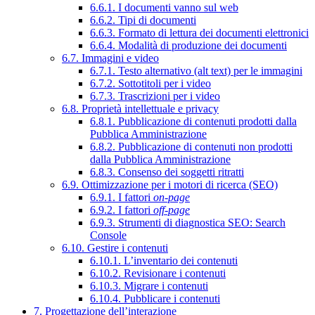
6.6.1. I documenti vanno sul web
6.6.2. Tipi di documenti
6.6.3. Formato di lettura dei documenti elettronici
6.6.4. Modalità di produzione dei documenti
6.7. Immagini e video
6.7.1. Testo alternativo (alt text) per le immagini
6.7.2. Sottotitoli per i video
6.7.3. Trascrizioni per i video
6.8. Proprietà intellettuale e privacy
6.8.1. Pubblicazione di contenuti prodotti dalla
Pubblica Amministrazione
6.8.2. Pubblicazione di contenuti non prodotti
dalla Pubblica Amministrazione
6.8.3. Consenso dei soggetti ritratti
6.9. Ottimizzazione per i motori di ricerca (SEO)
6.9.1. I fattori
on-page
6.9.2. I fattori
off-page
6.9.3. Strumenti di diagnostica SEO: Search
Console
6.10. Gestire i contenuti
6.10.1. L’inventario dei contenuti
6.10.2. Revisionare i contenuti
6.10.3. Migrare i contenuti
6.10.4. Pubblicare i contenuti
7. Progettazione dell’interazione