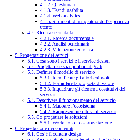
4.1.2. Questionari
4.1.3. Test di usabilità
4.1.4. Web analytics
4.1.5. Strumenti di mappatura dell’esperienza
utente
4.2. Ricerca secondaria
4.2.1. Ricerca documentale
4.2.2. Analisi benchmark
4.2.3. Valutazione euristica
5. Progettazione dei servizi
5.1. Cosa sono i servizi e il service design
5.2. Progettare servizi pubblici digitali
5.3. Definire il modello di servizio
5.3.1. Identificare gli attori coinvolti
5.3.2. Formulare la proposta di valore
5.3.3. Inquadrare gli elementi costitutivi del
servizio
5.4. Descrivere il funzionamento del servizio
5.4.1. Mappare l’ecosistema
5.4.2. Rappresentare i flussi di servizio
5.5. Co-progettare le soluzioni
5.5.1. Workshop di co-progettazione
6. Progettazione dei contenuti
6.1. Cos’è il content design
6.2. Ricerca utente sui contenuti e il linguaggio