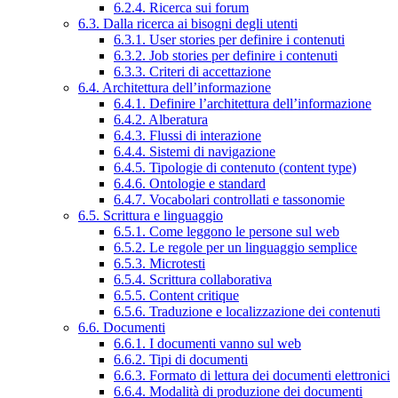
6.2.4. Ricerca sui forum
6.3. Dalla ricerca ai bisogni degli utenti
6.3.1. User stories per definire i contenuti
6.3.2. Job stories per definire i contenuti
6.3.3. Criteri di accettazione
6.4. Architettura dell’informazione
6.4.1. Definire l’architettura dell’informazione
6.4.2. Alberatura
6.4.3. Flussi di interazione
6.4.4. Sistemi di navigazione
6.4.5. Tipologie di contenuto (content type)
6.4.6. Ontologie e standard
6.4.7. Vocabolari controllati e tassonomie
6.5. Scrittura e linguaggio
6.5.1. Come leggono le persone sul web
6.5.2. Le regole per un linguaggio semplice
6.5.3. Microtesti
6.5.4. Scrittura collaborativa
6.5.5. Content critique
6.5.6. Traduzione e localizzazione dei contenuti
6.6. Documenti
6.6.1. I documenti vanno sul web
6.6.2. Tipi di documenti
6.6.3. Formato di lettura dei documenti elettronici
6.6.4. Modalità di produzione dei documenti