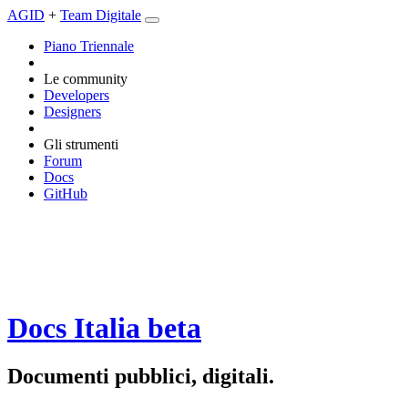
AGID
+
Team Digitale
Piano Triennale
Le community
Developers
Designers
Gli strumenti
Forum
Docs
GitHub
Docs Italia
beta
Documenti pubblici, digitali.