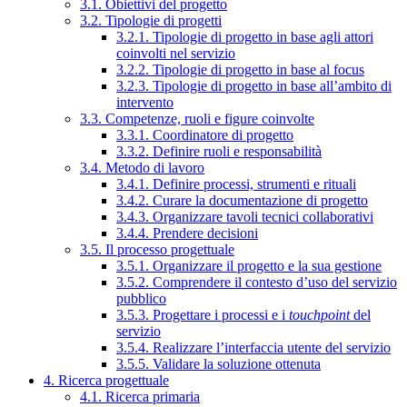
3.1. Obiettivi del progetto
3.2. Tipologie di progetti
3.2.1. Tipologie di progetto in base agli attori
coinvolti nel servizio
3.2.2. Tipologie di progetto in base al focus
3.2.3. Tipologie di progetto in base all’ambito di
intervento
3.3. Competenze, ruoli e figure coinvolte
3.3.1. Coordinatore di progetto
3.3.2. Definire ruoli e responsabilità
3.4. Metodo di lavoro
3.4.1. Definire processi, strumenti e rituali
3.4.2. Curare la documentazione di progetto
3.4.3. Organizzare tavoli tecnici collaborativi
3.4.4. Prendere decisioni
3.5. Il processo progettuale
3.5.1. Organizzare il progetto e la sua gestione
3.5.2. Comprendere il contesto d’uso del servizio
pubblico
3.5.3. Progettare i processi e i
touchpoint
del
servizio
3.5.4. Realizzare l’interfaccia utente del servizio
3.5.5. Validare la soluzione ottenuta
4. Ricerca progettuale
4.1. Ricerca primaria