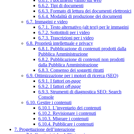
6.6.1. I documenti vanno sul web
6.6.2. Tipi di documenti
6.6.3. Formato di lettura dei documenti elettronici
6.6.4. Modalità di produzione dei documenti
6.7. Immagini e video
6.7.1. Testo alternativo (alt text) per le immagini
6.7.2. Sottotitoli per i video
6.7.3. Trascrizioni per i video
6.8. Proprietà intellettuale e privacy
6.8.1. Pubblicazione di contenuti prodotti dalla
Pubblica Amministrazione
6.8.2. Pubblicazione di contenuti non prodotti
dalla Pubblica Amministrazione
6.8.3. Consenso dei soggetti ritratti
6.9. Ottimizzazione per i motori di ricerca (SEO)
6.9.1. I fattori
on-page
6.9.2. I fattori
off-page
6.9.3. Strumenti di diagnostica SEO: Search
Console
6.10. Gestire i contenuti
6.10.1. L’inventario dei contenuti
6.10.2. Revisionare i contenuti
6.10.3. Migrare i contenuti
6.10.4. Pubblicare i contenuti
7. Progettazione dell’interazione