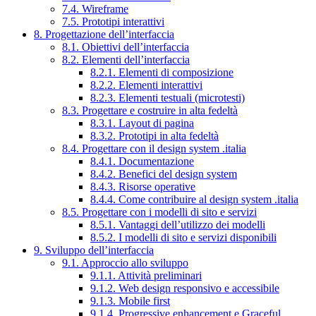
7.4. Wireframe
7.5. Prototipi interattivi
8. Progettazione dell’interfaccia
8.1. Obiettivi dell’interfaccia
8.2. Elementi dell’interfaccia
8.2.1. Elementi di composizione
8.2.2. Elementi interattivi
8.2.3. Elementi testuali (microtesti)
8.3. Progettare e costruire in alta fedeltà
8.3.1. Layout di pagina
8.3.2. Prototipi in alta fedeltà
8.4. Progettare con il design system .italia
8.4.1. Documentazione
8.4.2. Benefici del design system
8.4.3. Risorse operative
8.4.4. Come contribuire al design system .italia
8.5. Progettare con i modelli di sito e servizi
8.5.1. Vantaggi dell’utilizzo dei modelli
8.5.2. I modelli di sito e servizi disponibili
9. Sviluppo dell’interfaccia
9.1. Approccio allo sviluppo
9.1.1. Attività preliminari
9.1.2. Web design responsivo e accessibile
9.1.3. Mobile first
9.1.4. Progressive enhancement e Graceful