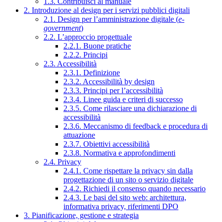
1.3. Contribuisci al manuale
2. Introduzione al design per i servizi pubblici digitali
2.1. Design per l’amministrazione digitale (
e-
government
)
2.2. L’approccio progettuale
2.2.1. Buone pratiche
2.2.2. Principi
2.3. Accessibilità
2.3.1. Definizione
2.3.2. Accessibilità by design
2.3.3. Principi per l’accessibilità
2.3.4. Linee guida e criteri di successo
2.3.5. Come rilasciare una dichiarazione di
accessibilità
2.3.6. Meccanismo di feedback e procedura di
attuazione
2.3.7. Obiettivi accessibilità
2.3.8. Normativa e approfondimenti
2.4. Privacy
2.4.1. Come rispettare la privacy sin dalla
progettazione di un sito o servizio digitale
2.4.2. Richiedi il consenso quando necessario
2.4.3. Le basi del sito web: architettura,
informativa privacy, riferimenti DPO
3. Pianificazione, gestione e strategia