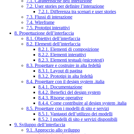
7.1. Caratteristiche dell’interazione
7.2. User stories per definire l’interazione
7.2.1. Differenza tra scenari e user stories
7.3. Flussi di interazione
7.4. Wireframe
7.5. Prototipi interattivi
8. Progettazione dell’interfaccia
8.1. Obiettivi dell’interfaccia
8.2. Elementi dell’interfaccia
8.2.1. Elementi di composizione
8.2.2. Elementi interattivi
8.2.3. Elementi testuali (microtesti)
8.3. Progettare e costruire in alta fedeltà
8.3.1. Layout di pagina
8.3.2. Prototipi in alta fedeltà
8.4. Progettare con il design system .italia
8.4.1. Documentazione
8.4.2. Benefici del design system
8.4.3. Risorse operative
8.4.4. Come contribuire al design system .italia
8.5. Progettare con i modelli di sito e servizi
8.5.1. Vantaggi dell’utilizzo dei modelli
8.5.2. I modelli di sito e servizi disponibili
9. Sviluppo dell’interfaccia
9.1. Approccio allo sviluppo