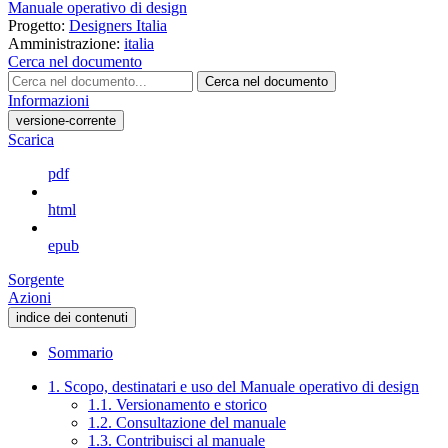
Manuale operativo di design
Progetto:
Designers Italia
Amministrazione:
italia
Cerca nel documento
Cerca nel documento
Informazioni
versione-corrente
Scarica
pdf
html
epub
Sorgente
Azioni
indice dei contenuti
Sommario
1. Scopo, destinatari e uso del Manuale operativo di design
1.1. Versionamento e storico
1.2. Consultazione del manuale
1.3. Contribuisci al manuale