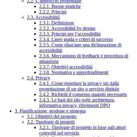
2.2. L’approccio progettuale
2.2.1. Buone pratiche
2.2.2. Principi
2.3. Accessibilità
2.3.1. Definizione
2.3.2. Accessibilità by design
2.3.3. Principi per l’accessibilità
2.3.4. Linee guida e criteri di successo
2.3.5. Come rilasciare una dichiarazione di
accessibilità
2.3.6. Meccanismo di feedback e procedura di
attuazione
2.3.7. Obiettivi accessibilità
2.3.8. Normativa e approfondimenti
2.4. Privacy
2.4.1. Come rispettare la privacy sin dalla
progettazione di un sito o servizio digitale
2.4.2. Richiedi il consenso quando necessario
2.4.3. Le basi del sito web: architettura,
informativa privacy, riferimenti DPO
3. Pianificazione, gestione e strategia
3.1. Obiettivi del progetto
3.2. Tipologie di progetti
3.2.1. Tipologie di progetto in base agli attori
coinvolti nel servizio