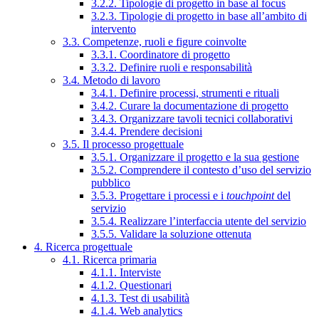
3.2.2. Tipologie di progetto in base al focus
3.2.3. Tipologie di progetto in base all’ambito di
intervento
3.3. Competenze, ruoli e figure coinvolte
3.3.1. Coordinatore di progetto
3.3.2. Definire ruoli e responsabilità
3.4. Metodo di lavoro
3.4.1. Definire processi, strumenti e rituali
3.4.2. Curare la documentazione di progetto
3.4.3. Organizzare tavoli tecnici collaborativi
3.4.4. Prendere decisioni
3.5. Il processo progettuale
3.5.1. Organizzare il progetto e la sua gestione
3.5.2. Comprendere il contesto d’uso del servizio
pubblico
3.5.3. Progettare i processi e i
touchpoint
del
servizio
3.5.4. Realizzare l’interfaccia utente del servizio
3.5.5. Validare la soluzione ottenuta
4. Ricerca progettuale
4.1. Ricerca primaria
4.1.1. Interviste
4.1.2. Questionari
4.1.3. Test di usabilità
4.1.4. Web analytics