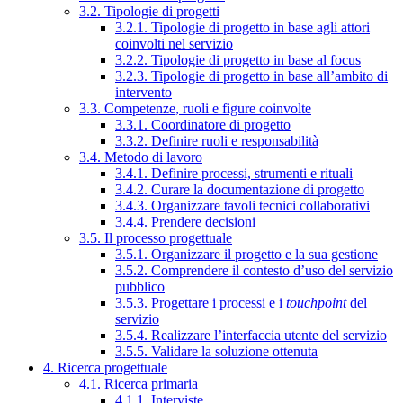
3.2. Tipologie di progetti
3.2.1. Tipologie di progetto in base agli attori
coinvolti nel servizio
3.2.2. Tipologie di progetto in base al focus
3.2.3. Tipologie di progetto in base all’ambito di
intervento
3.3. Competenze, ruoli e figure coinvolte
3.3.1. Coordinatore di progetto
3.3.2. Definire ruoli e responsabilità
3.4. Metodo di lavoro
3.4.1. Definire processi, strumenti e rituali
3.4.2. Curare la documentazione di progetto
3.4.3. Organizzare tavoli tecnici collaborativi
3.4.4. Prendere decisioni
3.5. Il processo progettuale
3.5.1. Organizzare il progetto e la sua gestione
3.5.2. Comprendere il contesto d’uso del servizio
pubblico
3.5.3. Progettare i processi e i
touchpoint
del
servizio
3.5.4. Realizzare l’interfaccia utente del servizio
3.5.5. Validare la soluzione ottenuta
4. Ricerca progettuale
4.1. Ricerca primaria
4.1.1. Interviste