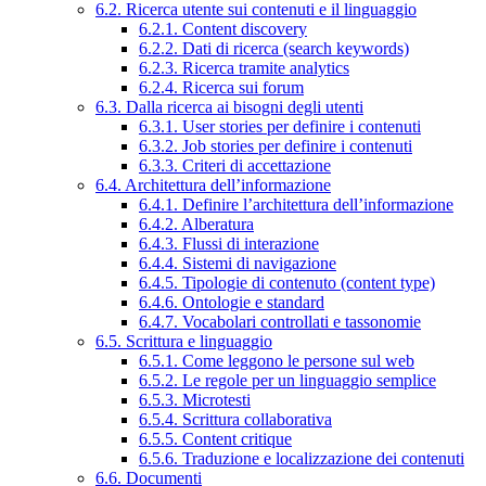
6.2. Ricerca utente sui contenuti e il linguaggio
6.2.1. Content discovery
6.2.2. Dati di ricerca (search keywords)
6.2.3. Ricerca tramite analytics
6.2.4. Ricerca sui forum
6.3. Dalla ricerca ai bisogni degli utenti
6.3.1. User stories per definire i contenuti
6.3.2. Job stories per definire i contenuti
6.3.3. Criteri di accettazione
6.4. Architettura dell’informazione
6.4.1. Definire l’architettura dell’informazione
6.4.2. Alberatura
6.4.3. Flussi di interazione
6.4.4. Sistemi di navigazione
6.4.5. Tipologie di contenuto (content type)
6.4.6. Ontologie e standard
6.4.7. Vocabolari controllati e tassonomie
6.5. Scrittura e linguaggio
6.5.1. Come leggono le persone sul web
6.5.2. Le regole per un linguaggio semplice
6.5.3. Microtesti
6.5.4. Scrittura collaborativa
6.5.5. Content critique
6.5.6. Traduzione e localizzazione dei contenuti
6.6. Documenti