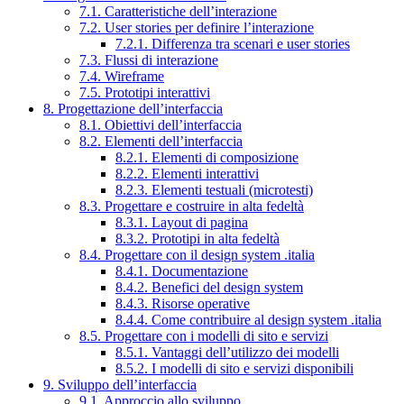
7.1. Caratteristiche dell’interazione
7.2. User stories per definire l’interazione
7.2.1. Differenza tra scenari e user stories
7.3. Flussi di interazione
7.4. Wireframe
7.5. Prototipi interattivi
8. Progettazione dell’interfaccia
8.1. Obiettivi dell’interfaccia
8.2. Elementi dell’interfaccia
8.2.1. Elementi di composizione
8.2.2. Elementi interattivi
8.2.3. Elementi testuali (microtesti)
8.3. Progettare e costruire in alta fedeltà
8.3.1. Layout di pagina
8.3.2. Prototipi in alta fedeltà
8.4. Progettare con il design system .italia
8.4.1. Documentazione
8.4.2. Benefici del design system
8.4.3. Risorse operative
8.4.4. Come contribuire al design system .italia
8.5. Progettare con i modelli di sito e servizi
8.5.1. Vantaggi dell’utilizzo dei modelli
8.5.2. I modelli di sito e servizi disponibili
9. Sviluppo dell’interfaccia
9.1. Approccio allo sviluppo