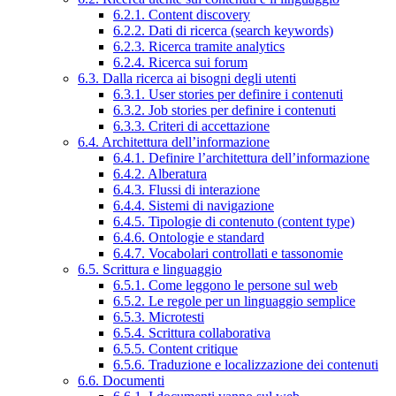
6.2.1. Content discovery
6.2.2. Dati di ricerca (search keywords)
6.2.3. Ricerca tramite analytics
6.2.4. Ricerca sui forum
6.3. Dalla ricerca ai bisogni degli utenti
6.3.1. User stories per definire i contenuti
6.3.2. Job stories per definire i contenuti
6.3.3. Criteri di accettazione
6.4. Architettura dell’informazione
6.4.1. Definire l’architettura dell’informazione
6.4.2. Alberatura
6.4.3. Flussi di interazione
6.4.4. Sistemi di navigazione
6.4.5. Tipologie di contenuto (content type)
6.4.6. Ontologie e standard
6.4.7. Vocabolari controllati e tassonomie
6.5. Scrittura e linguaggio
6.5.1. Come leggono le persone sul web
6.5.2. Le regole per un linguaggio semplice
6.5.3. Microtesti
6.5.4. Scrittura collaborativa
6.5.5. Content critique
6.5.6. Traduzione e localizzazione dei contenuti
6.6. Documenti