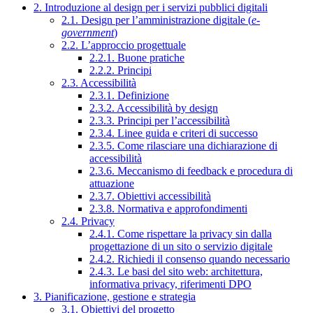
2. Introduzione al design per i servizi pubblici digitali
2.1. Design per l’amministrazione digitale (
e-
government
)
2.2. L’approccio progettuale
2.2.1. Buone pratiche
2.2.2. Principi
2.3. Accessibilità
2.3.1. Definizione
2.3.2. Accessibilità by design
2.3.3. Principi per l’accessibilità
2.3.4. Linee guida e criteri di successo
2.3.5. Come rilasciare una dichiarazione di
accessibilità
2.3.6. Meccanismo di feedback e procedura di
attuazione
2.3.7. Obiettivi accessibilità
2.3.8. Normativa e approfondimenti
2.4. Privacy
2.4.1. Come rispettare la privacy sin dalla
progettazione di un sito o servizio digitale
2.4.2. Richiedi il consenso quando necessario
2.4.3. Le basi del sito web: architettura,
informativa privacy, riferimenti DPO
3. Pianificazione, gestione e strategia
3.1. Obiettivi del progetto