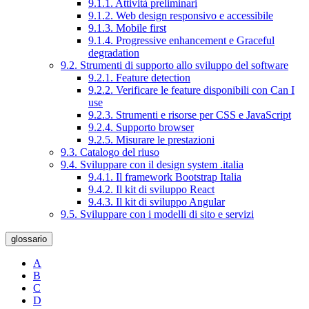
9.1.1. Attività preliminari
9.1.2. Web design responsivo e accessibile
9.1.3. Mobile first
9.1.4. Progressive enhancement e Graceful
degradation
9.2. Strumenti di supporto allo sviluppo del software
9.2.1. Feature detection
9.2.2. Verificare le feature disponibili con Can I
use
9.2.3. Strumenti e risorse per CSS e JavaScript
9.2.4. Supporto browser
9.2.5. Misurare le prestazioni
9.3. Catalogo del riuso
9.4. Sviluppare con il design system .italia
9.4.1. Il framework Bootstrap Italia
9.4.2. Il kit di sviluppo React
9.4.3. Il kit di sviluppo Angular
9.5. Sviluppare con i modelli di sito e servizi
glossario
A
B
C
D