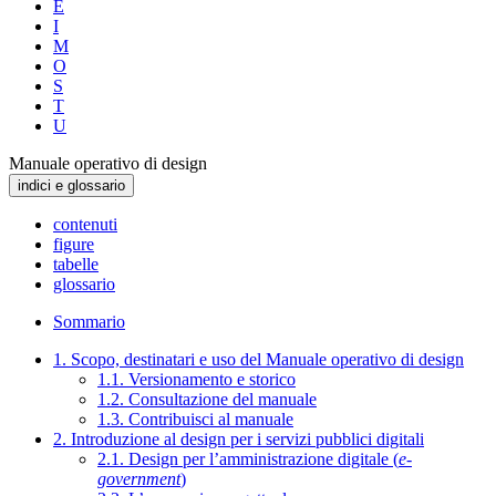
E
I
M
O
S
T
U
Manuale operativo di design
indici e glossario
contenuti
figure
tabelle
glossario
Sommario
1. Scopo, destinatari e uso del Manuale operativo di design
1.1. Versionamento e storico
1.2. Consultazione del manuale
1.3. Contribuisci al manuale
2. Introduzione al design per i servizi pubblici digitali
2.1. Design per l’amministrazione digitale (
e-
government
)