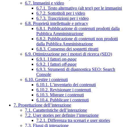
6.7. Immagini e video
6.7.1. Testo alternativo (alt text) per le immagini
6.7.2. Sottotitoli per i video
6.7.3. Trascrizioni per i video
6.8. Proprietà intellettuale e privacy
6.8.1. Pubblicazione di contenuti prodotti dalla
Pubblica Amministrazione
6.8.2. Pubblicazione di contenuti non prodotti
dalla Pubblica Amministrazione
6.8.3. Consenso dei soggetti ritratti
6.9. Ottimizzazione per i motori di ricerca (SEO)
6.9.1. I fattori
on-page
6.9.2. I fattori
off-page
6.9.3. Strumenti di diagnostica SEO: Search
Console
6.10. Gestire i contenuti
6.10.1. L’inventario dei contenuti
6.10.2. Revisionare i contenuti
6.10.3. Migrare i contenuti
6.10.4. Pubblicare i contenuti
7. Progettazione dell’interazione
7.1. Caratteristiche dell’interazione
7.2. User stories per definire l’interazione
7.2.1. Differenza tra scenari e user stories
7.3. Flussi di interazione