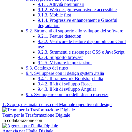
9.1.1. Attività preliminari
9.1.2. Web design responsivo e accessibile
9.1.3. Mobile first
9.1.4. Progressive enhancement e Graceful
degradation
9.2. Strumenti di supporto allo sviluppo del software
9.2.1. Feature detection
9.2.2. Verificare le feature disponibili con Can I
use
9.2.3. Strumenti e risorse per CSS e JavaScript
9.2.4. Supporto browser
9.2.5. Misurare le prestazioni
9.3. Catalogo del riuso
9.4. Sviluppare con il design system .italia
9.4.1. Il framework Bootstrap Italia
9.4.2. Il kit di sviluppo React
9.4.3. Il kit di sviluppo Angular
9.5. Sviluppare con i modelli di sito e servizi
1. Scopo, destinatari e uso del Manuale operativo di design
Team per la Trasformazione Digitale
in collaborazione con
Agenzia per l'Italia Digitale