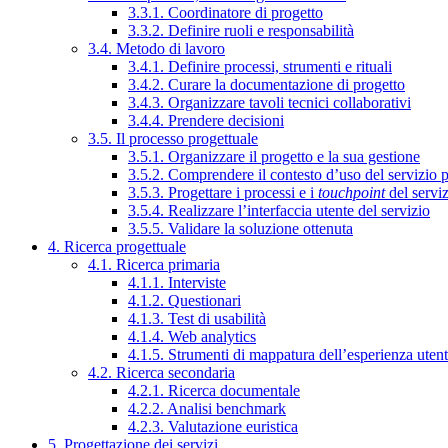
3.3.1. Coordinatore di progetto
3.3.2. Definire ruoli e responsabilità
3.4. Metodo di lavoro
3.4.1. Definire processi, strumenti e rituali
3.4.2. Curare la documentazione di progetto
3.4.3. Organizzare tavoli tecnici collaborativi
3.4.4. Prendere decisioni
3.5. Il processo progettuale
3.5.1. Organizzare il progetto e la sua gestione
3.5.2. Comprendere il contesto d’uso del servizio 
3.5.3. Progettare i processi e i
touchpoint
del servi
3.5.4. Realizzare l’interfaccia utente del servizio
3.5.5. Validare la soluzione ottenuta
4. Ricerca progettuale
4.1. Ricerca primaria
4.1.1. Interviste
4.1.2. Questionari
4.1.3. Test di usabilità
4.1.4. Web analytics
4.1.5. Strumenti di mappatura dell’esperienza uten
4.2. Ricerca secondaria
4.2.1. Ricerca documentale
4.2.2. Analisi benchmark
4.2.3. Valutazione euristica
5. Progettazione dei servizi