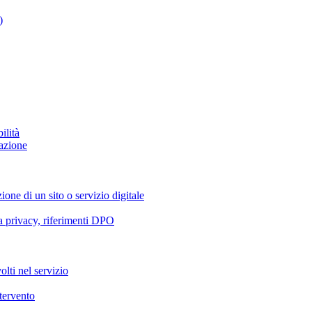
)
ilità
azione
ione di un sito o servizio digitale
va privacy, riferimenti DPO
olti nel servizio
ntervento