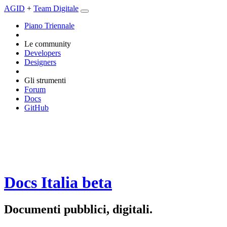
AGID
+
Team Digitale
Piano Triennale
Le community
Developers
Designers
Gli strumenti
Forum
Docs
GitHub
Docs Italia
beta
Documenti pubblici, digitali.