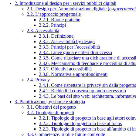
2. Introduzione al design per i servizi pubblici digitali
2.1. Design per l’amministrazione digitale (
e-government
2.2. L’approccio progettuale
2.2.1. Buone pratiche
2.2.2. Principi
2.3. Accessibilità
2.3.1. Definizione
2.3.2. Accessibilità by design
2.3.3. Principi per l’accessibilità
2.3.4. Linee guida e criteri di successo
2.3.5. Come rilasciare una dichiarazione di accessib
2.3.6. Meccanismo di feedback e procedura di attu
2.3.7. Obiettivi accessibilità
2.3.8. Normativa e approfondimenti
2.4. Privacy
2.4.1. Come rispettare la privacy sin dalla progettaz
2.4.2. Richiedi il consenso quando necessario
2.4.3. Le basi del sito web: architettura, informati
3. Pianificazione, gestione e strategia
3.1. Obiettivi del progetto
3.2. Tipologie di progetti
3.2.1. Tipologie di progetto in base agli attori coinv
3.2.2. Tipologie di progetto in base al focus
3.2.3. Tipologie di progetto in base all’ambito di i
3.3. Competenze, ruoli e figure coinvolte