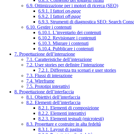
6.8.3. Consenso dei soggetti ritratti
6.9. Ottimizzazione per i motori di ricerca (SEO)
6.9.1. I fattori
on-page
6.9.2. I fattori
off-page
6.9.3. Strumenti di diagnostica SEO: Search Cons
6.10. Gestire i contenuti
6.10.1. L’inventario dei contenuti
6.10.2. Revisionare i contenuti
6.10.3. Migrare i contenuti
6.10.4. Pubblicare i contenuti
7. Progettazione dell’interazione
7.1. Caratteristiche dell’interazione
7.2. User stories per definire l’interazione
7.2.1. Differenza tra scenari e user stories
7.3. Flussi di interazione
7.4. Wireframe
7.5. Prototipi interattivi
8. Progettazione dell’interfaccia
8.1. Obiettivi dell’interfaccia
8.2. Elementi dell’interfaccia
8.2.1. Elementi di composizione
8.2.2. Elementi interattivi
8.2.3. Elementi testuali (microtesti)
8.3. Progettare e costruire in alta fedeltà
8.3.1. Layout di pagina