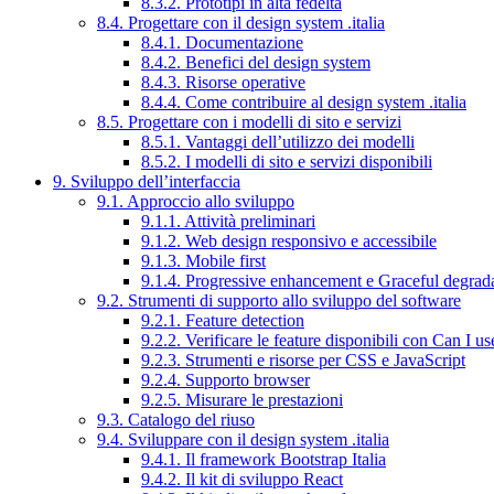
8.3.2. Prototipi in alta fedeltà
8.4. Progettare con il design system .italia
8.4.1. Documentazione
8.4.2. Benefici del design system
8.4.3. Risorse operative
8.4.4. Come contribuire al design system .italia
8.5. Progettare con i modelli di sito e servizi
8.5.1. Vantaggi dell’utilizzo dei modelli
8.5.2. I modelli di sito e servizi disponibili
9. Sviluppo dell’interfaccia
9.1. Approccio allo sviluppo
9.1.1. Attività preliminari
9.1.2. Web design responsivo e accessibile
9.1.3. Mobile first
9.1.4. Progressive enhancement e Graceful degrad
9.2. Strumenti di supporto allo sviluppo del software
9.2.1. Feature detection
9.2.2. Verificare le feature disponibili con Can I us
9.2.3. Strumenti e risorse per CSS e JavaScript
9.2.4. Supporto browser
9.2.5. Misurare le prestazioni
9.3. Catalogo del riuso
9.4. Sviluppare con il design system .italia
9.4.1. Il framework Bootstrap Italia
9.4.2. Il kit di sviluppo React