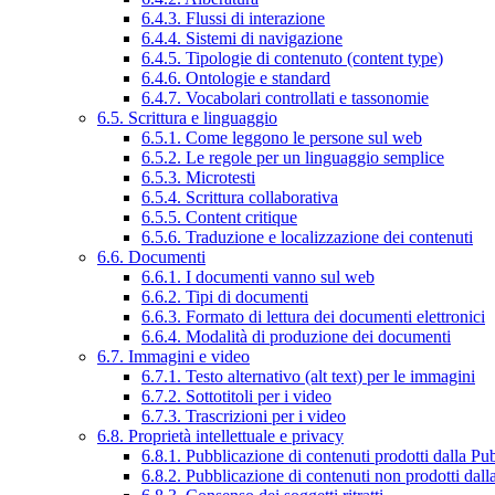
6.4.3. Flussi di interazione
6.4.4. Sistemi di navigazione
6.4.5. Tipologie di contenuto (content type)
6.4.6. Ontologie e standard
6.4.7. Vocabolari controllati e tassonomie
6.5. Scrittura e linguaggio
6.5.1. Come leggono le persone sul web
6.5.2. Le regole per un linguaggio semplice
6.5.3. Microtesti
6.5.4. Scrittura collaborativa
6.5.5. Content critique
6.5.6. Traduzione e localizzazione dei contenuti
6.6. Documenti
6.6.1. I documenti vanno sul web
6.6.2. Tipi di documenti
6.6.3. Formato di lettura dei documenti elettronici
6.6.4. Modalità di produzione dei documenti
6.7. Immagini e video
6.7.1. Testo alternativo (alt text) per le immagini
6.7.2. Sottotitoli per i video
6.7.3. Trascrizioni per i video
6.8. Proprietà intellettuale e privacy
6.8.1. Pubblicazione di contenuti prodotti dalla P
6.8.2. Pubblicazione di contenuti non prodotti dal