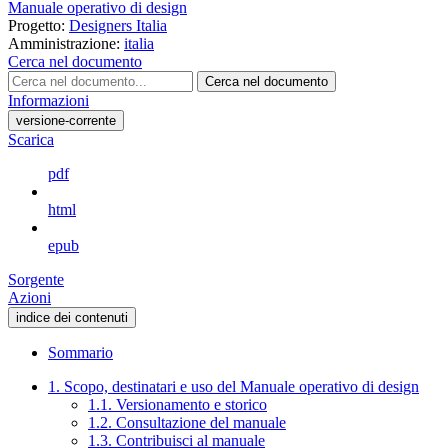
Manuale operativo di design
Progetto:
Designers Italia
Amministrazione:
italia
Cerca nel documento
Cerca nel documento
Informazioni
versione-corrente
Scarica
pdf
html
epub
Sorgente
Azioni
indice dei contenuti
Sommario
1. Scopo, destinatari e uso del Manuale operativo di design
1.1. Versionamento e storico
1.2. Consultazione del manuale
1.3. Contribuisci al manuale