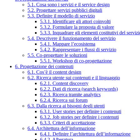
5.1. Cosa sono i servizi e il service design
5.2. Progettare servizi pubblici digitali
5.3. Definire il modello di servizio
5.3.1. Identificare gli attori coinvolti
5.3.2. Formulare la proposta di valore
5.3.3. Inquadrare gli elementi costitutivi del serviz
5.4. Descrivere il funzionamento del servizio
5.4.1. Mappare l’ecosistema
5.4.2. Rappresentare i flussi di servizio
5.5. Co-progettare le soluzioni
5.5.1. Workshop di co-progettazione
6. Progettazione dei contenuti
6.1. Cos’è il content design
6.2. Ricerca utente sui contenuti e il linguaggio
6.2.1. Content discovery
6.2.2. Dati di ricerca (search keywords)
6.2.3. Ricerca tramite analytics
6.2.4. Ricerca sui forum
6.3. Dalla ricerca ai bisogni degli utenti
6.3.1. User stories per definire i contenuti
6.3.2. Job stories per definire i contenuti
6.3.3. Criteri di accettazione
6.4. Architettura dell’informazione
6.4.1. Definire l’architettura dell’informazione
6.4.2. Alberatura