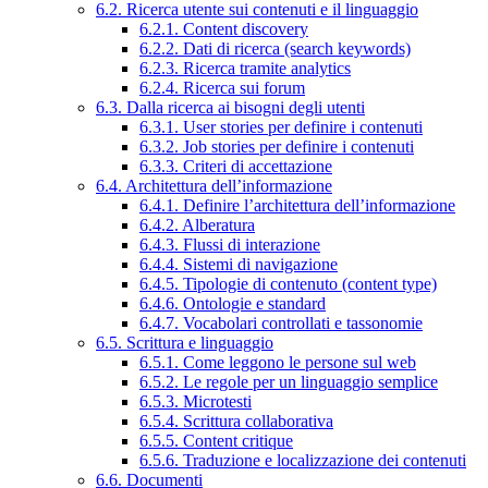
6.2. Ricerca utente sui contenuti e il linguaggio
6.2.1. Content discovery
6.2.2. Dati di ricerca (search keywords)
6.2.3. Ricerca tramite analytics
6.2.4. Ricerca sui forum
6.3. Dalla ricerca ai bisogni degli utenti
6.3.1. User stories per definire i contenuti
6.3.2. Job stories per definire i contenuti
6.3.3. Criteri di accettazione
6.4. Architettura dell’informazione
6.4.1. Definire l’architettura dell’informazione
6.4.2. Alberatura
6.4.3. Flussi di interazione
6.4.4. Sistemi di navigazione
6.4.5. Tipologie di contenuto (content type)
6.4.6. Ontologie e standard
6.4.7. Vocabolari controllati e tassonomie
6.5. Scrittura e linguaggio
6.5.1. Come leggono le persone sul web
6.5.2. Le regole per un linguaggio semplice
6.5.3. Microtesti
6.5.4. Scrittura collaborativa
6.5.5. Content critique
6.5.6. Traduzione e localizzazione dei contenuti
6.6. Documenti