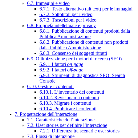
6.7. Immagini e video
6.7.1. Testo alternativo (alt text) per le immagini
6.7.2. Sottotitoli per i video
6.7.3. Trascrizioni per i video
6.8. Proprietà intellettuale e privacy
6.8.1. Pubblicazione di contenuti prodotti dalla
Pubblica Amministrazione
6.8.2. Pubblicazione di contenuti non prodotti
dalla Pubblica Amministrazione
6.8.3. Consenso dei soggetti ritratti
6.9. Ottimizzazione per i motori di ricerca (SEO)
6.9.1. I fattori
on-page
6.9.2. I fattori
off-page
6.9.3. Strumenti di diagnostica SEO: Search
Console
6.10. Gestire i contenuti
6.10.1. L’inventario dei contenuti
6.10.2. Revisionare i contenuti
6.10.3. Migrare i contenuti
6.10.4. Pubblicare i contenuti
7. Progettazione dell’interazione
7.1. Caratteristiche dell’interazione
7.2. User stories per definire l’interazione
7.2.1. Differenza tra scenari e user stories
7.3. Flussi di interazione