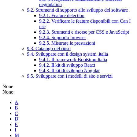
degradation
9.2. Strumenti di supporto allo sviluppo del software
9.2.1. Feature detection
9.2.2. Verificare le feature disponibili con Can I
use
9.2.3. Strumenti e risorse per CSS e JavaScript
9.2.4. Supporto browser
9.2.5. Misurare le prestazioni
9.3. Catalogo del riuso
9.4. Sviluppare con il design system .italia
9.4.1. Il framework Bootstrap Italia
9.4.2. Il kit di sviluppo React
9.4.3. Il kit di sviluppo Angular
9.5. Sviluppare con i modelli di sito e servizi
None
None
A
B
C
D
E
I
M