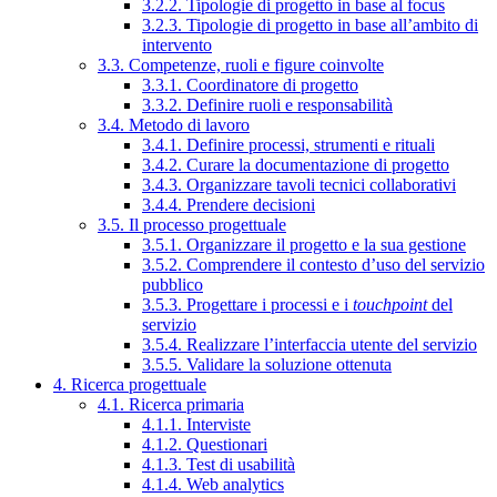
3.2.2. Tipologie di progetto in base al focus
3.2.3. Tipologie di progetto in base all’ambito di
intervento
3.3. Competenze, ruoli e figure coinvolte
3.3.1. Coordinatore di progetto
3.3.2. Definire ruoli e responsabilità
3.4. Metodo di lavoro
3.4.1. Definire processi, strumenti e rituali
3.4.2. Curare la documentazione di progetto
3.4.3. Organizzare tavoli tecnici collaborativi
3.4.4. Prendere decisioni
3.5. Il processo progettuale
3.5.1. Organizzare il progetto e la sua gestione
3.5.2. Comprendere il contesto d’uso del servizio
pubblico
3.5.3. Progettare i processi e i
touchpoint
del
servizio
3.5.4. Realizzare l’interfaccia utente del servizio
3.5.5. Validare la soluzione ottenuta
4. Ricerca progettuale
4.1. Ricerca primaria
4.1.1. Interviste
4.1.2. Questionari
4.1.3. Test di usabilità
4.1.4. Web analytics