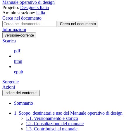
Manuale operativo di design
Progetto:
Designers Italia
Amministrazione:
italia
Cerca nel documento
Cerca nel documento
Informazioni
versione-corrente
Scarica
pdf
html
epub
Sorgente
Azioni
indice dei contenuti
Sommario
1. Scopo, destinatari e uso del Manuale operativo di design
1.1. Versionamento e storico
1.2. Consultazione del manuale
1.3. Contribuisci al manuale