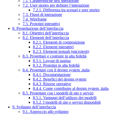
7.1. Caratteristiche dell’interazione
7.2. User stories per definire l’interazione
7.2.1. Differenza tra scenari e user stories
7.3. Flussi di interazione
7.4. Wireframe
7.5. Prototipi interattivi
8. Progettazione dell’interfaccia
8.1. Obiettivi dell’interfaccia
8.2. Elementi dell’interfaccia
8.2.1. Elementi di composizione
8.2.2. Elementi interattivi
8.2.3. Elementi testuali (microtesti)
8.3. Progettare e costruire in alta fedeltà
8.3.1. Layout di pagina
8.3.2. Prototipi in alta fedeltà
8.4. Progettare con il design system .italia
8.4.1. Documentazione
8.4.2. Benefici del design system
8.4.3. Risorse operative
8.4.4. Come contribuire al design system .italia
8.5. Progettare con i modelli di sito e servizi
8.5.1. Vantaggi dell’utilizzo dei modelli
8.5.2. I modelli di sito e servizi disponibili
9. Sviluppo dell’interfaccia
9.1. Approccio allo sviluppo