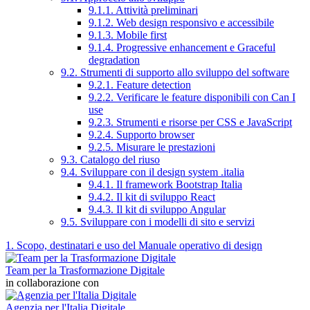
9.1.1. Attività preliminari
9.1.2. Web design responsivo e accessibile
9.1.3. Mobile first
9.1.4. Progressive enhancement e Graceful
degradation
9.2. Strumenti di supporto allo sviluppo del software
9.2.1. Feature detection
9.2.2. Verificare le feature disponibili con Can I
use
9.2.3. Strumenti e risorse per CSS e JavaScript
9.2.4. Supporto browser
9.2.5. Misurare le prestazioni
9.3. Catalogo del riuso
9.4. Sviluppare con il design system .italia
9.4.1. Il framework Bootstrap Italia
9.4.2. Il kit di sviluppo React
9.4.3. Il kit di sviluppo Angular
9.5. Sviluppare con i modelli di sito e servizi
1. Scopo, destinatari e uso del Manuale operativo di design
Team per la Trasformazione Digitale
in collaborazione con
Agenzia per l'Italia Digitale