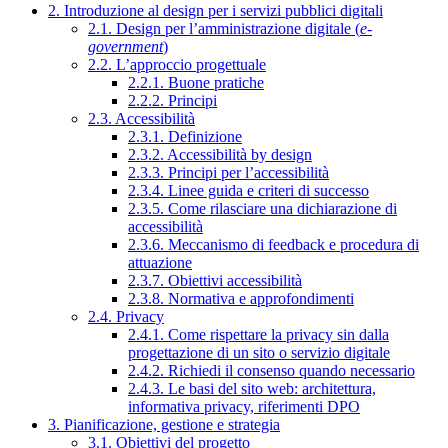
2. Introduzione al design per i servizi pubblici digitali
2.1. Design per l’amministrazione digitale (
e-
government
)
2.2. L’approccio progettuale
2.2.1. Buone pratiche
2.2.2. Principi
2.3. Accessibilità
2.3.1. Definizione
2.3.2. Accessibilità by design
2.3.3. Principi per l’accessibilità
2.3.4. Linee guida e criteri di successo
2.3.5. Come rilasciare una dichiarazione di
accessibilità
2.3.6. Meccanismo di feedback e procedura di
attuazione
2.3.7. Obiettivi accessibilità
2.3.8. Normativa e approfondimenti
2.4. Privacy
2.4.1. Come rispettare la privacy sin dalla
progettazione di un sito o servizio digitale
2.4.2. Richiedi il consenso quando necessario
2.4.3. Le basi del sito web: architettura,
informativa privacy, riferimenti DPO
3. Pianificazione, gestione e strategia
3.1. Obiettivi del progetto