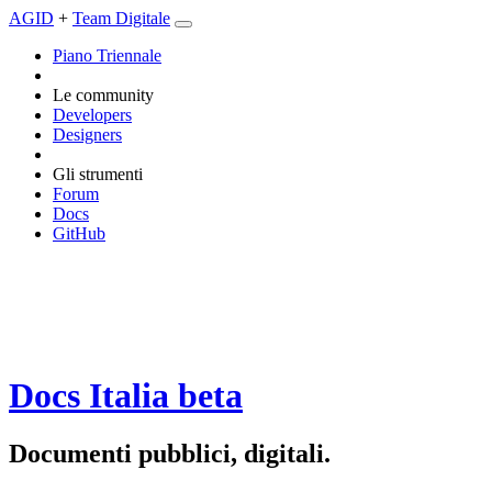
AGID
+
Team Digitale
Piano Triennale
Le community
Developers
Designers
Gli strumenti
Forum
Docs
GitHub
Docs Italia
beta
Documenti pubblici, digitali.