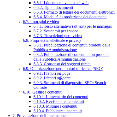
6.6.1. I documenti vanno sul web
6.6.2. Tipi di documenti
6.6.3. Formato di lettura dei documenti elettronici
6.6.4. Modalità di produzione dei documenti
6.7. Immagini e video
6.7.1. Testo alternativo (alt text) per le immagini
6.7.2. Sottotitoli per i video
6.7.3. Trascrizioni per i video
6.8. Proprietà intellettuale e privacy
6.8.1. Pubblicazione di contenuti prodotti dalla
Pubblica Amministrazione
6.8.2. Pubblicazione di contenuti non prodotti
dalla Pubblica Amministrazione
6.8.3. Consenso dei soggetti ritratti
6.9. Ottimizzazione per i motori di ricerca (SEO)
6.9.1. I fattori
on-page
6.9.2. I fattori
off-page
6.9.3. Strumenti di diagnostica SEO: Search
Console
6.10. Gestire i contenuti
6.10.1. L’inventario dei contenuti
6.10.2. Revisionare i contenuti
6.10.3. Migrare i contenuti
6.10.4. Pubblicare i contenuti
7. Progettazione dell’interazione