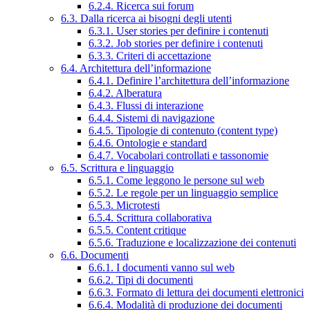
6.2.4. Ricerca sui forum
6.3. Dalla ricerca ai bisogni degli utenti
6.3.1. User stories per definire i contenuti
6.3.2. Job stories per definire i contenuti
6.3.3. Criteri di accettazione
6.4. Architettura dell’informazione
6.4.1. Definire l’architettura dell’informazione
6.4.2. Alberatura
6.4.3. Flussi di interazione
6.4.4. Sistemi di navigazione
6.4.5. Tipologie di contenuto (content type)
6.4.6. Ontologie e standard
6.4.7. Vocabolari controllati e tassonomie
6.5. Scrittura e linguaggio
6.5.1. Come leggono le persone sul web
6.5.2. Le regole per un linguaggio semplice
6.5.3. Microtesti
6.5.4. Scrittura collaborativa
6.5.5. Content critique
6.5.6. Traduzione e localizzazione dei contenuti
6.6. Documenti
6.6.1. I documenti vanno sul web
6.6.2. Tipi di documenti
6.6.3. Formato di lettura dei documenti elettronici
6.6.4. Modalità di produzione dei documenti