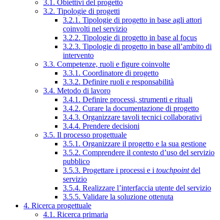
3.1. Obiettivi del progetto
3.2. Tipologie di progetti
3.2.1. Tipologie di progetto in base agli attori
coinvolti nel servizio
3.2.2. Tipologie di progetto in base al focus
3.2.3. Tipologie di progetto in base all’ambito di
intervento
3.3. Competenze, ruoli e figure coinvolte
3.3.1. Coordinatore di progetto
3.3.2. Definire ruoli e responsabilità
3.4. Metodo di lavoro
3.4.1. Definire processi, strumenti e rituali
3.4.2. Curare la documentazione di progetto
3.4.3. Organizzare tavoli tecnici collaborativi
3.4.4. Prendere decisioni
3.5. Il processo progettuale
3.5.1. Organizzare il progetto e la sua gestione
3.5.2. Comprendere il contesto d’uso del servizio
pubblico
3.5.3. Progettare i processi e i
touchpoint
del
servizio
3.5.4. Realizzare l’interfaccia utente del servizio
3.5.5. Validare la soluzione ottenuta
4. Ricerca progettuale
4.1. Ricerca primaria