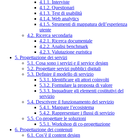
4.1.1. Interviste
4.1.2. Questionari
4.1.3. Test di usabilità
4.1.4. Web analytics
4.1.5. Strumenti di mappatura dell’esperienza
utente
4.2. Ricerca secondaria
4.2.1. Ricerca documentale
4.2.2. Analisi benchmark
4.2.3. Valutazione euristica
5. Progettazione dei servizi
5.1. Cosa sono i servizi e il service design
5.2. Progettare servizi pubblici digitali
5.3. Definire il modello di servizio
5.3.1. Identificare gli attori coinvolti
5.3.2. Formulare la proposta di valore
5.3.3. Inquadrare gli elementi costitutivi del
servizio
5.4. Descrivere il funzionamento del servizio
5.4.1. Mappare l’ecosistema
5.4.2. Rappresentare i flussi di servizio
5.5. Co-progettare le soluzioni
5.5.1. Workshop di co-progettazione
6. Progettazione dei contenuti
6.1. Cos’è il content design