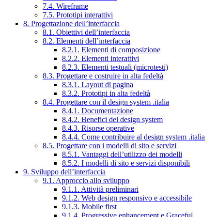
7.4. Wireframe
7.5. Prototipi interattivi
8. Progettazione dell’interfaccia
8.1. Obiettivi dell’interfaccia
8.2. Elementi dell’interfaccia
8.2.1. Elementi di composizione
8.2.2. Elementi interattivi
8.2.3. Elementi testuali (microtesti)
8.3. Progettare e costruire in alta fedeltà
8.3.1. Layout di pagina
8.3.2. Prototipi in alta fedeltà
8.4. Progettare con il design system .italia
8.4.1. Documentazione
8.4.2. Benefici del design system
8.4.3. Risorse operative
8.4.4. Come contribuire al design system .italia
8.5. Progettare con i modelli di sito e servizi
8.5.1. Vantaggi dell’utilizzo dei modelli
8.5.2. I modelli di sito e servizi disponibili
9. Sviluppo dell’interfaccia
9.1. Approccio allo sviluppo
9.1.1. Attività preliminari
9.1.2. Web design responsivo e accessibile
9.1.3. Mobile first
9.1.4. Progressive enhancement e Graceful