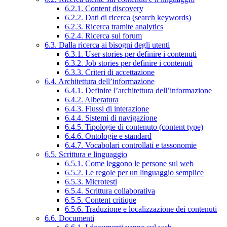
6.2.1. Content discovery
6.2.2. Dati di ricerca (search keywords)
6.2.3. Ricerca tramite analytics
6.2.4. Ricerca sui forum
6.3. Dalla ricerca ai bisogni degli utenti
6.3.1. User stories per definire i contenuti
6.3.2. Job stories per definire i contenuti
6.3.3. Criteri di accettazione
6.4. Architettura dell’informazione
6.4.1. Definire l’architettura dell’informazione
6.4.2. Alberatura
6.4.3. Flussi di interazione
6.4.4. Sistemi di navigazione
6.4.5. Tipologie di contenuto (content type)
6.4.6. Ontologie e standard
6.4.7. Vocabolari controllati e tassonomie
6.5. Scrittura e linguaggio
6.5.1. Come leggono le persone sul web
6.5.2. Le regole per un linguaggio semplice
6.5.3. Microtesti
6.5.4. Scrittura collaborativa
6.5.5. Content critique
6.5.6. Traduzione e localizzazione dei contenuti
6.6. Documenti