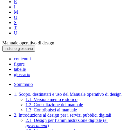
E
I
M
O
S
T
U
Manuale operativo di design
indici e glossario
contenuti
figure
tabelle
glossario
Sommario
1. Scopo, destinatari e uso del Manuale operativo di design
1.1. Versionamento e storico
1.2. Consultazione del manuale
1.3. Contribuisci al manuale
2. Introduzione al design per i servizi pubblici digitali
2.1. Design per l’amministrazione digitale (
e-
government
)