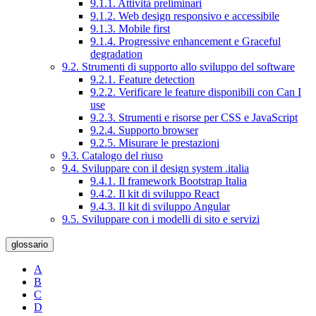
9.1.1. Attività preliminari
9.1.2. Web design responsivo e accessibile
9.1.3. Mobile first
9.1.4. Progressive enhancement e Graceful
degradation
9.2. Strumenti di supporto allo sviluppo del software
9.2.1. Feature detection
9.2.2. Verificare le feature disponibili con Can I
use
9.2.3. Strumenti e risorse per CSS e JavaScript
9.2.4. Supporto browser
9.2.5. Misurare le prestazioni
9.3. Catalogo del riuso
9.4. Sviluppare con il design system .italia
9.4.1. Il framework Bootstrap Italia
9.4.2. Il kit di sviluppo React
9.4.3. Il kit di sviluppo Angular
9.5. Sviluppare con i modelli di sito e servizi
glossario
A
B
C
D