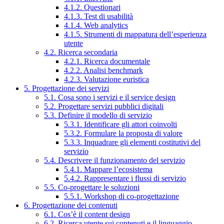
4.1.2. Questionari
4.1.3. Test di usabilità
4.1.4. Web analytics
4.1.5. Strumenti di mappatura dell’esperienza
utente
4.2. Ricerca secondaria
4.2.1. Ricerca documentale
4.2.2. Analisi benchmark
4.2.3. Valutazione euristica
5. Progettazione dei servizi
5.1. Cosa sono i servizi e il service design
5.2. Progettare servizi pubblici digitali
5.3. Definire il modello di servizio
5.3.1. Identificare gli attori coinvolti
5.3.2. Formulare la proposta di valore
5.3.3. Inquadrare gli elementi costitutivi del
servizio
5.4. Descrivere il funzionamento del servizio
5.4.1. Mappare l’ecosistema
5.4.2. Rappresentare i flussi di servizio
5.5. Co-progettare le soluzioni
5.5.1. Workshop di co-progettazione
6. Progettazione dei contenuti
6.1. Cos’è il content design
6.2. Ricerca utente sui contenuti e il linguaggio