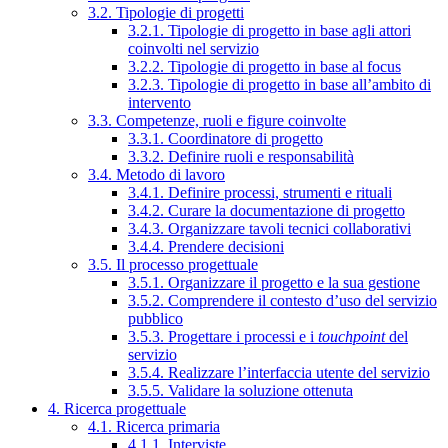
3.2. Tipologie di progetti
3.2.1. Tipologie di progetto in base agli attori
coinvolti nel servizio
3.2.2. Tipologie di progetto in base al focus
3.2.3. Tipologie di progetto in base all’ambito di
intervento
3.3. Competenze, ruoli e figure coinvolte
3.3.1. Coordinatore di progetto
3.3.2. Definire ruoli e responsabilità
3.4. Metodo di lavoro
3.4.1. Definire processi, strumenti e rituali
3.4.2. Curare la documentazione di progetto
3.4.3. Organizzare tavoli tecnici collaborativi
3.4.4. Prendere decisioni
3.5. Il processo progettuale
3.5.1. Organizzare il progetto e la sua gestione
3.5.2. Comprendere il contesto d’uso del servizio
pubblico
3.5.3. Progettare i processi e i
touchpoint
del
servizio
3.5.4. Realizzare l’interfaccia utente del servizio
3.5.5. Validare la soluzione ottenuta
4. Ricerca progettuale
4.1. Ricerca primaria
4.1.1. Interviste