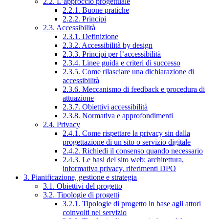
2.2. L’approccio progettuale
2.2.1. Buone pratiche
2.2.2. Principi
2.3. Accessibilità
2.3.1. Definizione
2.3.2. Accessibilità by design
2.3.3. Principi per l’accessibilità
2.3.4. Linee guida e criteri di successo
2.3.5. Come rilasciare una dichiarazione di
accessibilità
2.3.6. Meccanismo di feedback e procedura di
attuazione
2.3.7. Obiettivi accessibilità
2.3.8. Normativa e approfondimenti
2.4. Privacy
2.4.1. Come rispettare la privacy sin dalla
progettazione di un sito o servizio digitale
2.4.2. Richiedi il consenso quando necessario
2.4.3. Le basi del sito web: architettura,
informativa privacy, riferimenti DPO
3. Pianificazione, gestione e strategia
3.1. Obiettivi del progetto
3.2. Tipologie di progetti
3.2.1. Tipologie di progetto in base agli attori
coinvolti nel servizio