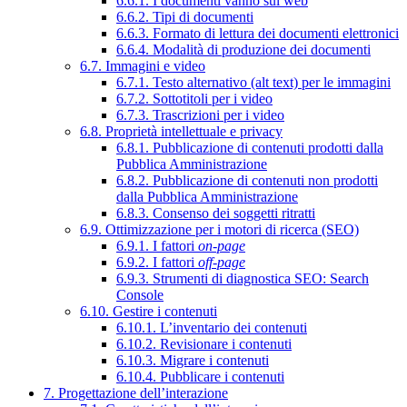
6.6.1. I documenti vanno sul web
6.6.2. Tipi di documenti
6.6.3. Formato di lettura dei documenti elettronici
6.6.4. Modalità di produzione dei documenti
6.7. Immagini e video
6.7.1. Testo alternativo (alt text) per le immagini
6.7.2. Sottotitoli per i video
6.7.3. Trascrizioni per i video
6.8. Proprietà intellettuale e privacy
6.8.1. Pubblicazione di contenuti prodotti dalla
Pubblica Amministrazione
6.8.2. Pubblicazione di contenuti non prodotti
dalla Pubblica Amministrazione
6.8.3. Consenso dei soggetti ritratti
6.9. Ottimizzazione per i motori di ricerca (SEO)
6.9.1. I fattori
on-page
6.9.2. I fattori
off-page
6.9.3. Strumenti di diagnostica SEO: Search
Console
6.10. Gestire i contenuti
6.10.1. L’inventario dei contenuti
6.10.2. Revisionare i contenuti
6.10.3. Migrare i contenuti
6.10.4. Pubblicare i contenuti
7. Progettazione dell’interazione