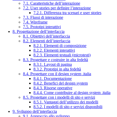
7.1. Caratteristiche dell’interazione
7.2. User stories per definire l’interazione
7.2.1. Differenza tra scenari e user stories
7.3. Flussi di interazione
7.4. Wireframe
7.5. Prototipi interattivi
8. Progettazione dell’interfaccia
8.1. Obiettivi dell’interfaccia
8.2. Elementi dell’interfaccia
8.2.1. Elementi di composizione
8.2.2. Elementi interattivi
8.2.3. Elementi testuali (microtesti)
8.3. Progettare e costruire in alta fedeltà
8.3.1. Layout di pagina
8.3.2. Prototipi in alta fedeltà
8.4. Progettare con il design system .italia
8.4.1. Documentazione
8.4.2. Benefici del design system
8.4.3. Risorse operative
8.4.4. Come contribuire al design system .italia
8.5. Progettare con i modelli di sito e servizi
8.5.1. Vantaggi dell’utilizzo dei modelli
8.5.2. I modelli di sito e servizi disponibili
9. Sviluppo dell’interfaccia
9.1. Approccio allo sviluppo