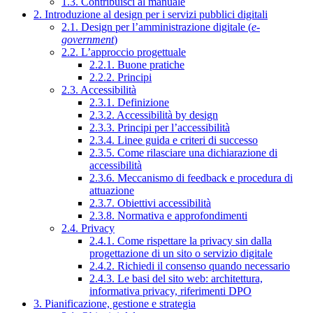
1.3. Contribuisci al manuale
2. Introduzione al design per i servizi pubblici digitali
2.1. Design per l’amministrazione digitale (
e-
government
)
2.2. L’approccio progettuale
2.2.1. Buone pratiche
2.2.2. Principi
2.3. Accessibilità
2.3.1. Definizione
2.3.2. Accessibilità by design
2.3.3. Principi per l’accessibilità
2.3.4. Linee guida e criteri di successo
2.3.5. Come rilasciare una dichiarazione di
accessibilità
2.3.6. Meccanismo di feedback e procedura di
attuazione
2.3.7. Obiettivi accessibilità
2.3.8. Normativa e approfondimenti
2.4. Privacy
2.4.1. Come rispettare la privacy sin dalla
progettazione di un sito o servizio digitale
2.4.2. Richiedi il consenso quando necessario
2.4.3. Le basi del sito web: architettura,
informativa privacy, riferimenti DPO
3. Pianificazione, gestione e strategia