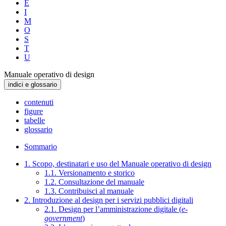
E
I
M
O
S
T
U
Manuale operativo di design
indici e glossario
contenuti
figure
tabelle
glossario
Sommario
1. Scopo, destinatari e uso del Manuale operativo di design
1.1. Versionamento e storico
1.2. Consultazione del manuale
1.3. Contribuisci al manuale
2. Introduzione al design per i servizi pubblici digitali
2.1. Design per l’amministrazione digitale (
e-
government
)