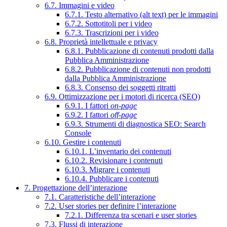
6.7. Immagini e video
6.7.1. Testo alternativo (alt text) per le immagini
6.7.2. Sottotitoli per i video
6.7.3. Trascrizioni per i video
6.8. Proprietà intellettuale e privacy
6.8.1. Pubblicazione di contenuti prodotti dalla
Pubblica Amministrazione
6.8.2. Pubblicazione di contenuti non prodotti
dalla Pubblica Amministrazione
6.8.3. Consenso dei soggetti ritratti
6.9. Ottimizzazione per i motori di ricerca (SEO)
6.9.1. I fattori
on-page
6.9.2. I fattori
off-page
6.9.3. Strumenti di diagnostica SEO: Search
Console
6.10. Gestire i contenuti
6.10.1. L’inventario dei contenuti
6.10.2. Revisionare i contenuti
6.10.3. Migrare i contenuti
6.10.4. Pubblicare i contenuti
7. Progettazione dell’interazione
7.1. Caratteristiche dell’interazione
7.2. User stories per definire l’interazione
7.2.1. Differenza tra scenari e user stories
7.3. Flussi di interazione