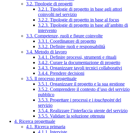
3.2. Tipologie di progetti
3.2.1. Tipologie di progetto in base agli attori
coinvolti nel servizio
3.2.2. Tipologie di progetto in base al focus
3.2.3. Tipologie di progetto in base all’ambito di
intervento
3.3. Competenze, ruoli e figure coinvolte
3.3.1. Coordinatore di progetto
3.3.2. Definire ruoli e responsabilità
3.4. Metodo di lavoro
3.4.1. Definire processi, strumenti e rituali
3.4.2. Curare la documentazione di progetto
3.4.3. Organizzare tavoli tecnici collaborativi
3.4.4. Prendere decisioni
3.5. Il processo progettuale
3.5.1. Organizzare il progetto e la sua gestione
3.5.2. Comprendere il contesto d’uso del servizio
pubblico
3.5.3. Progettare i processi e i
touchpoint
del
servizio
3.5.4. Realizzare l’interfaccia utente del servizio
3.5.5. Validare la soluzione ottenuta
4. Ricerca progettuale
4.1. Ricerca primaria
4.1.1. Interviste