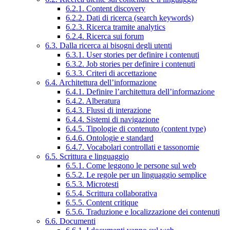
6.2.1. Content discovery
6.2.2. Dati di ricerca (search keywords)
6.2.3. Ricerca tramite analytics
6.2.4. Ricerca sui forum
6.3. Dalla ricerca ai bisogni degli utenti
6.3.1. User stories per definire i contenuti
6.3.2. Job stories per definire i contenuti
6.3.3. Criteri di accettazione
6.4. Architettura dell’informazione
6.4.1. Definire l’architettura dell’informazione
6.4.2. Alberatura
6.4.3. Flussi di interazione
6.4.4. Sistemi di navigazione
6.4.5. Tipologie di contenuto (content type)
6.4.6. Ontologie e standard
6.4.7. Vocabolari controllati e tassonomie
6.5. Scrittura e linguaggio
6.5.1. Come leggono le persone sul web
6.5.2. Le regole per un linguaggio semplice
6.5.3. Microtesti
6.5.4. Scrittura collaborativa
6.5.5. Content critique
6.5.6. Traduzione e localizzazione dei contenuti
6.6. Documenti