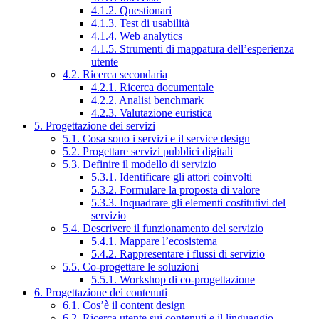
4.1.2. Questionari
4.1.3. Test di usabilità
4.1.4. Web analytics
4.1.5. Strumenti di mappatura dell’esperienza
utente
4.2. Ricerca secondaria
4.2.1. Ricerca documentale
4.2.2. Analisi benchmark
4.2.3. Valutazione euristica
5. Progettazione dei servizi
5.1. Cosa sono i servizi e il service design
5.2. Progettare servizi pubblici digitali
5.3. Definire il modello di servizio
5.3.1. Identificare gli attori coinvolti
5.3.2. Formulare la proposta di valore
5.3.3. Inquadrare gli elementi costitutivi del
servizio
5.4. Descrivere il funzionamento del servizio
5.4.1. Mappare l’ecosistema
5.4.2. Rappresentare i flussi di servizio
5.5. Co-progettare le soluzioni
5.5.1. Workshop di co-progettazione
6. Progettazione dei contenuti
6.1. Cos’è il content design
6.2. Ricerca utente sui contenuti e il linguaggio