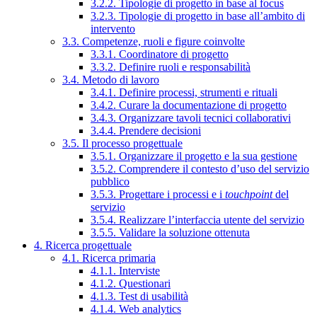
3.2.2. Tipologie di progetto in base al focus
3.2.3. Tipologie di progetto in base all’ambito di
intervento
3.3. Competenze, ruoli e figure coinvolte
3.3.1. Coordinatore di progetto
3.3.2. Definire ruoli e responsabilità
3.4. Metodo di lavoro
3.4.1. Definire processi, strumenti e rituali
3.4.2. Curare la documentazione di progetto
3.4.3. Organizzare tavoli tecnici collaborativi
3.4.4. Prendere decisioni
3.5. Il processo progettuale
3.5.1. Organizzare il progetto e la sua gestione
3.5.2. Comprendere il contesto d’uso del servizio
pubblico
3.5.3. Progettare i processi e i
touchpoint
del
servizio
3.5.4. Realizzare l’interfaccia utente del servizio
3.5.5. Validare la soluzione ottenuta
4. Ricerca progettuale
4.1. Ricerca primaria
4.1.1. Interviste
4.1.2. Questionari
4.1.3. Test di usabilità
4.1.4. Web analytics