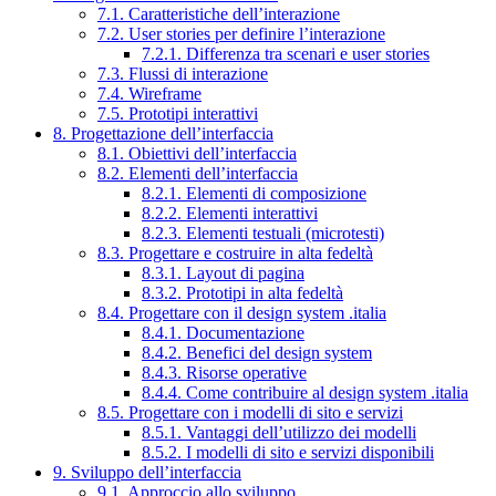
7.1. Caratteristiche dell’interazione
7.2. User stories per definire l’interazione
7.2.1. Differenza tra scenari e user stories
7.3. Flussi di interazione
7.4. Wireframe
7.5. Prototipi interattivi
8. Progettazione dell’interfaccia
8.1. Obiettivi dell’interfaccia
8.2. Elementi dell’interfaccia
8.2.1. Elementi di composizione
8.2.2. Elementi interattivi
8.2.3. Elementi testuali (microtesti)
8.3. Progettare e costruire in alta fedeltà
8.3.1. Layout di pagina
8.3.2. Prototipi in alta fedeltà
8.4. Progettare con il design system .italia
8.4.1. Documentazione
8.4.2. Benefici del design system
8.4.3. Risorse operative
8.4.4. Come contribuire al design system .italia
8.5. Progettare con i modelli di sito e servizi
8.5.1. Vantaggi dell’utilizzo dei modelli
8.5.2. I modelli di sito e servizi disponibili
9. Sviluppo dell’interfaccia
9.1. Approccio allo sviluppo