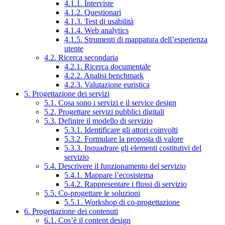
4.1.1. Interviste
4.1.2. Questionari
4.1.3. Test di usabilità
4.1.4. Web analytics
4.1.5. Strumenti di mappatura dell’esperienza
utente
4.2. Ricerca secondaria
4.2.1. Ricerca documentale
4.2.2. Analisi benchmark
4.2.3. Valutazione euristica
5. Progettazione dei servizi
5.1. Cosa sono i servizi e il service design
5.2. Progettare servizi pubblici digitali
5.3. Definire il modello di servizio
5.3.1. Identificare gli attori coinvolti
5.3.2. Formulare la proposta di valore
5.3.3. Inquadrare gli elementi costitutivi del
servizio
5.4. Descrivere il funzionamento del servizio
5.4.1. Mappare l’ecosistema
5.4.2. Rappresentare i flussi di servizio
5.5. Co-progettare le soluzioni
5.5.1. Workshop di co-progettazione
6. Progettazione dei contenuti
6.1. Cos’è il content design