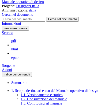
Manuale operativo di design
Progetto:
Designers Italia
Amministrazione:
italia
Cerca nel documento
Cerca nel documento
Informazioni
versione-corrente
Scarica
pdf
html
epub
Sorgente
Azioni
indice dei contenuti
Sommario
1. Scopo, destinatari e uso del Manuale operativo di design
1.1. Versionamento e storico
1.2. Consultazione del manuale
1.3. Contribuisci al manuale