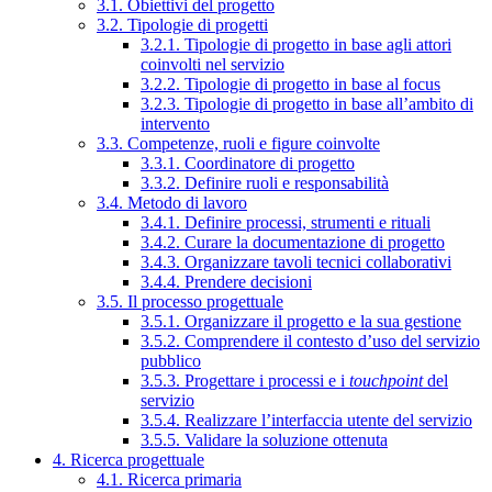
3.1. Obiettivi del progetto
3.2. Tipologie di progetti
3.2.1. Tipologie di progetto in base agli attori
coinvolti nel servizio
3.2.2. Tipologie di progetto in base al focus
3.2.3. Tipologie di progetto in base all’ambito di
intervento
3.3. Competenze, ruoli e figure coinvolte
3.3.1. Coordinatore di progetto
3.3.2. Definire ruoli e responsabilità
3.4. Metodo di lavoro
3.4.1. Definire processi, strumenti e rituali
3.4.2. Curare la documentazione di progetto
3.4.3. Organizzare tavoli tecnici collaborativi
3.4.4. Prendere decisioni
3.5. Il processo progettuale
3.5.1. Organizzare il progetto e la sua gestione
3.5.2. Comprendere il contesto d’uso del servizio
pubblico
3.5.3. Progettare i processi e i
touchpoint
del
servizio
3.5.4. Realizzare l’interfaccia utente del servizio
3.5.5. Validare la soluzione ottenuta
4. Ricerca progettuale
4.1. Ricerca primaria