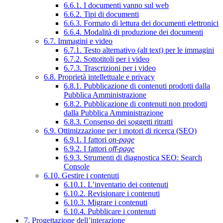
6.6.1. I documenti vanno sul web
6.6.2. Tipi di documenti
6.6.3. Formato di lettura dei documenti elettronici
6.6.4. Modalità di produzione dei documenti
6.7. Immagini e video
6.7.1. Testo alternativo (alt text) per le immagini
6.7.2. Sottotitoli per i video
6.7.3. Trascrizioni per i video
6.8. Proprietà intellettuale e privacy
6.8.1. Pubblicazione di contenuti prodotti dalla
Pubblica Amministrazione
6.8.2. Pubblicazione di contenuti non prodotti
dalla Pubblica Amministrazione
6.8.3. Consenso dei soggetti ritratti
6.9. Ottimizzazione per i motori di ricerca (SEO)
6.9.1. I fattori
on-page
6.9.2. I fattori
off-page
6.9.3. Strumenti di diagnostica SEO: Search
Console
6.10. Gestire i contenuti
6.10.1. L’inventario dei contenuti
6.10.2. Revisionare i contenuti
6.10.3. Migrare i contenuti
6.10.4. Pubblicare i contenuti
7. Progettazione dell’interazione