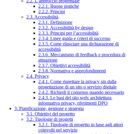
2.2. L’approccio progettuale
2.2.1. Buone pratiche
2.2.2. Principi
2.3. Accessibilità
2.3.1. Definizione
2.3.2. Accessibilità by design
2.3.3. Principi per l’accessibilità
2.3.4. Linee guida e criteri di successo
2.3.5. Come rilasciare una dichiarazione di
accessibilità
2.3.6. Meccanismo di feedback e procedura di
attuazione
2.3.7. Obiettivi accessibilità
2.3.8. Normativa e approfondimenti
2.4. Privacy
2.4.1. Come rispettare la privacy sin dalla
progettazione di un sito o servizio digitale
2.4.2. Richiedi il consenso quando necessario
2.4.3. Le basi del sito web: architettura,
informativa privacy, riferimenti DPO
3. Pianificazione, gestione e strategia
3.1. Obiettivi del progetto
3.2. Tipologie di progetti
3.2.1. Tipologie di progetto in base agli attori
coinvolti nel servizio