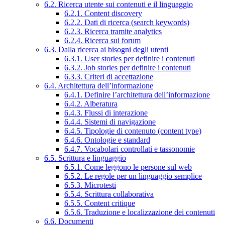
6.2. Ricerca utente sui contenuti e il linguaggio
6.2.1. Content discovery
6.2.2. Dati di ricerca (search keywords)
6.2.3. Ricerca tramite analytics
6.2.4. Ricerca sui forum
6.3. Dalla ricerca ai bisogni degli utenti
6.3.1. User stories per definire i contenuti
6.3.2. Job stories per definire i contenuti
6.3.3. Criteri di accettazione
6.4. Architettura dell’informazione
6.4.1. Definire l’architettura dell’informazione
6.4.2. Alberatura
6.4.3. Flussi di interazione
6.4.4. Sistemi di navigazione
6.4.5. Tipologie di contenuto (content type)
6.4.6. Ontologie e standard
6.4.7. Vocabolari controllati e tassonomie
6.5. Scrittura e linguaggio
6.5.1. Come leggono le persone sul web
6.5.2. Le regole per un linguaggio semplice
6.5.3. Microtesti
6.5.4. Scrittura collaborativa
6.5.5. Content critique
6.5.6. Traduzione e localizzazione dei contenuti
6.6. Documenti