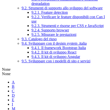
degradation
9.2. Strumenti di supporto allo sviluppo del software
9.2.1. Feature detection
9.2.2. Verificare le feature disponibili con Can I
use
9.2.3. Strumenti e risorse per CSS e JavaScript
9.2.4. Supporto browser
9.2.5. Misurare le prestazioni
9.3. Catalogo del riuso
9.4. Sviluppare con il design system .italia
9.4.1. Il framework Bootstrap Italia
9.4.2. Il kit di sviluppo React
9.4.3. Il kit di sviluppo Angular
9.5. Sviluppare con i modelli di sito e servizi
None
None
A
B
C
D
E
I
M