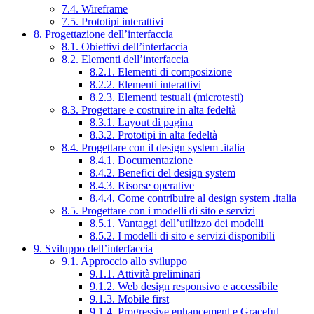
7.4. Wireframe
7.5. Prototipi interattivi
8. Progettazione dell’interfaccia
8.1. Obiettivi dell’interfaccia
8.2. Elementi dell’interfaccia
8.2.1. Elementi di composizione
8.2.2. Elementi interattivi
8.2.3. Elementi testuali (microtesti)
8.3. Progettare e costruire in alta fedeltà
8.3.1. Layout di pagina
8.3.2. Prototipi in alta fedeltà
8.4. Progettare con il design system .italia
8.4.1. Documentazione
8.4.2. Benefici del design system
8.4.3. Risorse operative
8.4.4. Come contribuire al design system .italia
8.5. Progettare con i modelli di sito e servizi
8.5.1. Vantaggi dell’utilizzo dei modelli
8.5.2. I modelli di sito e servizi disponibili
9. Sviluppo dell’interfaccia
9.1. Approccio allo sviluppo
9.1.1. Attività preliminari
9.1.2. Web design responsivo e accessibile
9.1.3. Mobile first
9.1.4. Progressive enhancement e Graceful