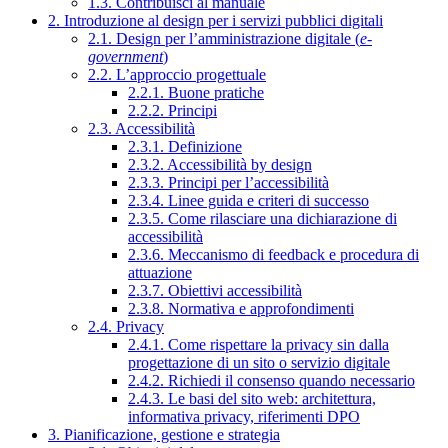
1.3. Contribuisci al manuale
2. Introduzione al design per i servizi pubblici digitali
2.1. Design per l’amministrazione digitale (
e-
government
)
2.2. L’approccio progettuale
2.2.1. Buone pratiche
2.2.2. Principi
2.3. Accessibilità
2.3.1. Definizione
2.3.2. Accessibilità by design
2.3.3. Principi per l’accessibilità
2.3.4. Linee guida e criteri di successo
2.3.5. Come rilasciare una dichiarazione di
accessibilità
2.3.6. Meccanismo di feedback e procedura di
attuazione
2.3.7. Obiettivi accessibilità
2.3.8. Normativa e approfondimenti
2.4. Privacy
2.4.1. Come rispettare la privacy sin dalla
progettazione di un sito o servizio digitale
2.4.2. Richiedi il consenso quando necessario
2.4.3. Le basi del sito web: architettura,
informativa privacy, riferimenti DPO
3. Pianificazione, gestione e strategia