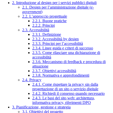
2. Introduzione al design per i servizi pubblici digitali
2.1. Design per l’amministrazione digitale (
e-
government
)
2.2. L’approccio progettuale
2.2.1. Buone pratiche
2.2.2. Principi
2.3. Accessibilità
2.3.1. Definizione
2.3.2. Accessibilità by design
2.3.3. Principi per l’accessibilità
2.3.4. Linee guida e criteri di successo
2.3.5. Come rilasciare una dichiarazione di
accessibilità
2.3.6. Meccanismo di feedback e procedura di
attuazione
2.3.7. Obiettivi accessibilità
2.3.8. Normativa e approfondimenti
2.4. Privacy
2.4.1. Come rispettare la privacy sin dalla
progettazione di un sito o servizio digitale
2.4.2. Richiedi il consenso quando necessario
2.4.3. Le basi del sito web: architettura,
informativa privacy, riferimenti DPO
3. Pianificazione, gestione e strategia
3.1. Obiettivi del progetto