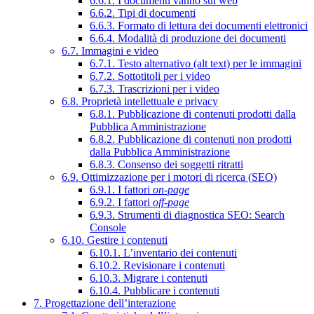
6.6.1. I documenti vanno sul web
6.6.2. Tipi di documenti
6.6.3. Formato di lettura dei documenti elettronici
6.6.4. Modalità di produzione dei documenti
6.7. Immagini e video
6.7.1. Testo alternativo (alt text) per le immagini
6.7.2. Sottotitoli per i video
6.7.3. Trascrizioni per i video
6.8. Proprietà intellettuale e privacy
6.8.1. Pubblicazione di contenuti prodotti dalla
Pubblica Amministrazione
6.8.2. Pubblicazione di contenuti non prodotti
dalla Pubblica Amministrazione
6.8.3. Consenso dei soggetti ritratti
6.9. Ottimizzazione per i motori di ricerca (SEO)
6.9.1. I fattori
on-page
6.9.2. I fattori
off-page
6.9.3. Strumenti di diagnostica SEO: Search
Console
6.10. Gestire i contenuti
6.10.1. L’inventario dei contenuti
6.10.2. Revisionare i contenuti
6.10.3. Migrare i contenuti
6.10.4. Pubblicare i contenuti
7. Progettazione dell’interazione