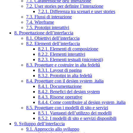
7.1. Caratteristiche dell’interazione
7.2. User stories per definire l’interazione
7.2.1. Differenza tra scenari e user stories
7.3. Flussi di interazione
7.4. Wireframe
7.5. Prototipi interattivi
8. Progettazione dell’interfaccia
8.1. Obiettivi dell’interfaccia
8.2. Elementi dell’interfaccia
8.2.1. Elementi di composizione
8.2.2. Elementi interattivi
8.2.3. Elementi testuali (microtesti)
8.3. Progettare e costruire in alta fedeltà
8.3.1. Layout di pagina
8.3.2. Prototipi in alta fedeltà
8.4. Progettare con il design system .italia
8.4.1. Documentazione
8.4.2. Benefici del design system
8.4.3. Risorse operative
8.4.4. Come contribuire al design system .italia
8.5. Progettare con i modelli di sito e servizi
8.5.1. Vantaggi dell’utilizzo dei modelli
8.5.2. I modelli di sito e servizi disponibili
9. Sviluppo dell’interfaccia
9.1. Approccio allo sviluppo