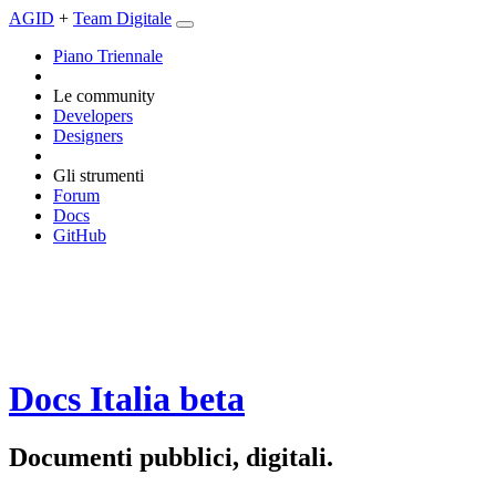
AGID
+
Team Digitale
Piano Triennale
Le community
Developers
Designers
Gli strumenti
Forum
Docs
GitHub
Docs Italia
beta
Documenti pubblici, digitali.