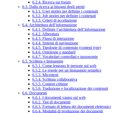
6.2.4. Ricerca sui forum
6.3. Dalla ricerca ai bisogni degli utenti
6.3.1. User stories per definire i contenuti
6.3.2. Job stories per definire i contenuti
6.3.3. Criteri di accettazione
6.4. Architettura dell’informazione
6.4.1. Definire l’architettura dell’informazione
6.4.2. Alberatura
6.4.3. Flussi di interazione
6.4.4. Sistemi di navigazione
6.4.5. Tipologie di contenuto (content type)
6.4.6. Ontologie e standard
6.4.7. Vocabolari controllati e tassonomie
6.5. Scrittura e linguaggio
6.5.1. Come leggono le persone sul web
6.5.2. Le regole per un linguaggio semplice
6.5.3. Microtesti
6.5.4. Scrittura collaborativa
6.5.5. Content critique
6.5.6. Traduzione e localizzazione dei contenuti
6.6. Documenti
6.6.1. I documenti vanno sul web
6.6.2. Tipi di documenti
6.6.3. Formato di lettura dei documenti elettronici
6.6.4. Modalità di produzione dei documenti