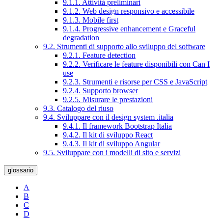
9.1.1. Attività preliminari
9.1.2. Web design responsivo e accessibile
9.1.3. Mobile first
9.1.4. Progressive enhancement e Graceful
degradation
9.2. Strumenti di supporto allo sviluppo del software
9.2.1. Feature detection
9.2.2. Verificare le feature disponibili con Can I
use
9.2.3. Strumenti e risorse per CSS e JavaScript
9.2.4. Supporto browser
9.2.5. Misurare le prestazioni
9.3. Catalogo del riuso
9.4. Sviluppare con il design system .italia
9.4.1. Il framework Bootstrap Italia
9.4.2. Il kit di sviluppo React
9.4.3. Il kit di sviluppo Angular
9.5. Sviluppare con i modelli di sito e servizi
glossario
A
B
C
D