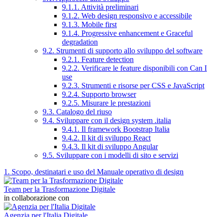
9.1.1. Attività preliminari
9.1.2. Web design responsivo e accessibile
9.1.3. Mobile first
9.1.4. Progressive enhancement e Graceful
degradation
9.2. Strumenti di supporto allo sviluppo del software
9.2.1. Feature detection
9.2.2. Verificare le feature disponibili con Can I
use
9.2.3. Strumenti e risorse per CSS e JavaScript
9.2.4. Supporto browser
9.2.5. Misurare le prestazioni
9.3. Catalogo del riuso
9.4. Sviluppare con il design system .italia
9.4.1. Il framework Bootstrap Italia
9.4.2. Il kit di sviluppo React
9.4.3. Il kit di sviluppo Angular
9.5. Sviluppare con i modelli di sito e servizi
1. Scopo, destinatari e uso del Manuale operativo di design
Team per la Trasformazione Digitale
in collaborazione con
Agenzia per l'Italia Digitale