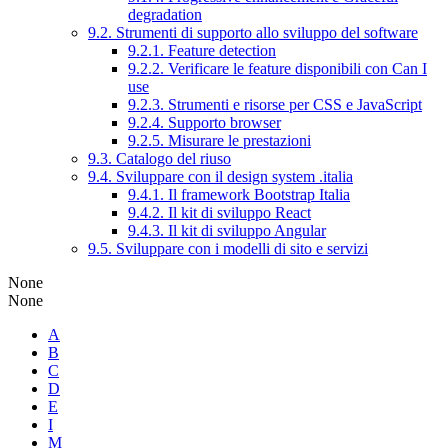
degradation
9.2. Strumenti di supporto allo sviluppo del software
9.2.1. Feature detection
9.2.2. Verificare le feature disponibili con Can I
use
9.2.3. Strumenti e risorse per CSS e JavaScript
9.2.4. Supporto browser
9.2.5. Misurare le prestazioni
9.3. Catalogo del riuso
9.4. Sviluppare con il design system .italia
9.4.1. Il framework Bootstrap Italia
9.4.2. Il kit di sviluppo React
9.4.3. Il kit di sviluppo Angular
9.5. Sviluppare con i modelli di sito e servizi
None
None
A
B
C
D
E
I
M