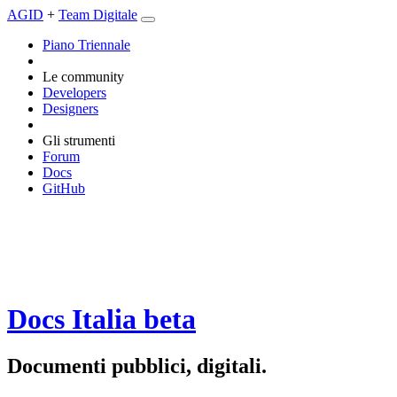
AGID
+
Team Digitale
Piano Triennale
Le community
Developers
Designers
Gli strumenti
Forum
Docs
GitHub
Docs Italia
beta
Documenti pubblici, digitali.