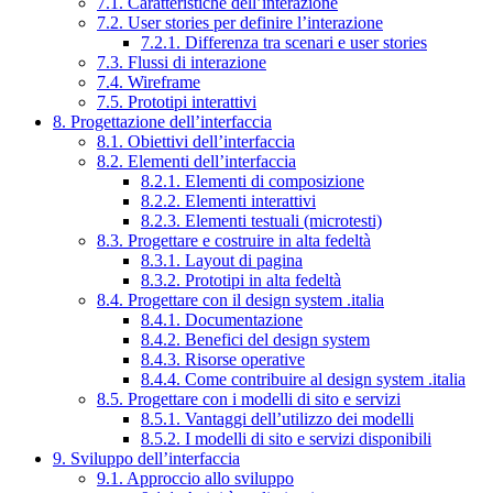
7.1. Caratteristiche dell’interazione
7.2. User stories per definire l’interazione
7.2.1. Differenza tra scenari e user stories
7.3. Flussi di interazione
7.4. Wireframe
7.5. Prototipi interattivi
8. Progettazione dell’interfaccia
8.1. Obiettivi dell’interfaccia
8.2. Elementi dell’interfaccia
8.2.1. Elementi di composizione
8.2.2. Elementi interattivi
8.2.3. Elementi testuali (microtesti)
8.3. Progettare e costruire in alta fedeltà
8.3.1. Layout di pagina
8.3.2. Prototipi in alta fedeltà
8.4. Progettare con il design system .italia
8.4.1. Documentazione
8.4.2. Benefici del design system
8.4.3. Risorse operative
8.4.4. Come contribuire al design system .italia
8.5. Progettare con i modelli di sito e servizi
8.5.1. Vantaggi dell’utilizzo dei modelli
8.5.2. I modelli di sito e servizi disponibili
9. Sviluppo dell’interfaccia
9.1. Approccio allo sviluppo