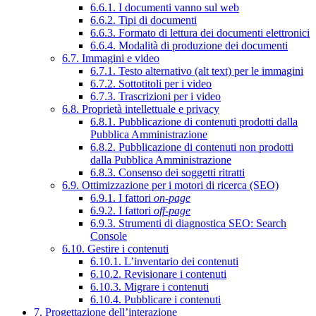
6.6.1. I documenti vanno sul web
6.6.2. Tipi di documenti
6.6.3. Formato di lettura dei documenti elettronici
6.6.4. Modalità di produzione dei documenti
6.7. Immagini e video
6.7.1. Testo alternativo (alt text) per le immagini
6.7.2. Sottotitoli per i video
6.7.3. Trascrizioni per i video
6.8. Proprietà intellettuale e privacy
6.8.1. Pubblicazione di contenuti prodotti dalla
Pubblica Amministrazione
6.8.2. Pubblicazione di contenuti non prodotti
dalla Pubblica Amministrazione
6.8.3. Consenso dei soggetti ritratti
6.9. Ottimizzazione per i motori di ricerca (SEO)
6.9.1. I fattori
on-page
6.9.2. I fattori
off-page
6.9.3. Strumenti di diagnostica SEO: Search
Console
6.10. Gestire i contenuti
6.10.1. L’inventario dei contenuti
6.10.2. Revisionare i contenuti
6.10.3. Migrare i contenuti
6.10.4. Pubblicare i contenuti
7. Progettazione dell’interazione