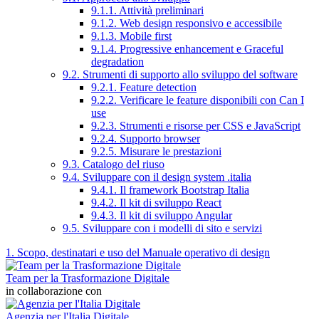
9.1.1. Attività preliminari
9.1.2. Web design responsivo e accessibile
9.1.3. Mobile first
9.1.4. Progressive enhancement e Graceful
degradation
9.2. Strumenti di supporto allo sviluppo del software
9.2.1. Feature detection
9.2.2. Verificare le feature disponibili con Can I
use
9.2.3. Strumenti e risorse per CSS e JavaScript
9.2.4. Supporto browser
9.2.5. Misurare le prestazioni
9.3. Catalogo del riuso
9.4. Sviluppare con il design system .italia
9.4.1. Il framework Bootstrap Italia
9.4.2. Il kit di sviluppo React
9.4.3. Il kit di sviluppo Angular
9.5. Sviluppare con i modelli di sito e servizi
1. Scopo, destinatari e uso del Manuale operativo di design
Team per la Trasformazione Digitale
in collaborazione con
Agenzia per l'Italia Digitale