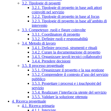
3.2. Tipologie di progetti
3.2.1. Tipologie di progetto in base agli attori
coinvolti nel servizio
3.2.2. Tipologie di progetto in base al focus
3.2.3. Tipologie di progetto in base all’ambito di
intervento
3.3. Competenze, ruoli e figure coinvolte
3.3.1. Coordinatore di progetto
3.3.2. Definire ruoli e responsabilità
3.4. Metodo di lavoro
3.4.1. Definire processi, strumenti e rituali
3.4.2. Curare la documentazione di progetto
3.4.3. Organizzare tavoli tecnici collaborativi
3.4.4. Prendere decisioni
3.5. Il processo progettuale
3.5.1. Organizzare il progetto e la sua gestione
3.5.2. Comprendere il contesto d’uso del servizio
pubblico
3.5.3. Progettare i processi e i
touchpoint
del
servizio
3.5.4. Realizzare l’interfaccia utente del servizio
3.5.5. Validare la soluzione ottenuta
4. Ricerca progettuale
4.1. Ricerca primaria
4.1.1. Interviste