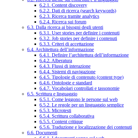
6.2.1. Content discovery
6.2.2. Dati di ricerca (search keywords)
6.2.3. Ricerca tramite analytics
6.2.4. Ricerca sui forum
6.3. Dalla ricerca ai bisogni degli utenti
6.3.1. User stories per definire i contenuti
6.3.2. Job stories per definire i contenuti
6.3.3. Criteri di accettazione
6.4. Architettura dell’informazione
6.4.1. Definire l’architettura dell’informazione
6.4.2. Alberatura
6.4.3. Flussi di interazione
6.4.4. Sistemi di navigazione
6.4.5. Tipologie di contenuto (content type)
6.4.6. Ontologie e standard
6.4.7. Vocabolari controllati e tassonomie
6.5. Scrittura e linguaggio
6.5.1. Come leggono le persone sul web
6.5.2. Le regole per un linguaggio semplice
6.5.3. Microtesti
6.5.4. Scrittura collaborativa
6.5.5. Content critique
6.5.6. Traduzione e localizzazione dei contenuti
6.6. Documenti