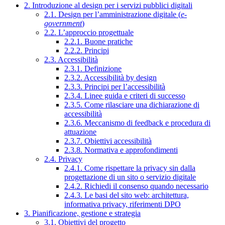
2. Introduzione al design per i servizi pubblici digitali
2.1. Design per l’amministrazione digitale (
e-
government
)
2.2. L’approccio progettuale
2.2.1. Buone pratiche
2.2.2. Principi
2.3. Accessibilità
2.3.1. Definizione
2.3.2. Accessibilità by design
2.3.3. Principi per l’accessibilità
2.3.4. Linee guida e criteri di successo
2.3.5. Come rilasciare una dichiarazione di
accessibilità
2.3.6. Meccanismo di feedback e procedura di
attuazione
2.3.7. Obiettivi accessibilità
2.3.8. Normativa e approfondimenti
2.4. Privacy
2.4.1. Come rispettare la privacy sin dalla
progettazione di un sito o servizio digitale
2.4.2. Richiedi il consenso quando necessario
2.4.3. Le basi del sito web: architettura,
informativa privacy, riferimenti DPO
3. Pianificazione, gestione e strategia
3.1. Obiettivi del progetto