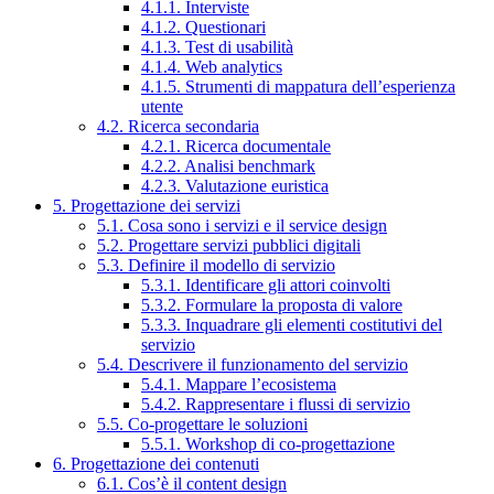
4.1.1. Interviste
4.1.2. Questionari
4.1.3. Test di usabilità
4.1.4. Web analytics
4.1.5. Strumenti di mappatura dell’esperienza
utente
4.2. Ricerca secondaria
4.2.1. Ricerca documentale
4.2.2. Analisi benchmark
4.2.3. Valutazione euristica
5. Progettazione dei servizi
5.1. Cosa sono i servizi e il service design
5.2. Progettare servizi pubblici digitali
5.3. Definire il modello di servizio
5.3.1. Identificare gli attori coinvolti
5.3.2. Formulare la proposta di valore
5.3.3. Inquadrare gli elementi costitutivi del
servizio
5.4. Descrivere il funzionamento del servizio
5.4.1. Mappare l’ecosistema
5.4.2. Rappresentare i flussi di servizio
5.5. Co-progettare le soluzioni
5.5.1. Workshop di co-progettazione
6. Progettazione dei contenuti
6.1. Cos’è il content design