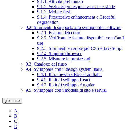
9.1.1. Attività preliminari
9.1.2. Web design responsivo e accessibile
9.1.3. Mobile first
9.1.4. Progressive enhancement e Graceful
degradation
9.2. Strumenti di supporto allo sviluppo del software
9.2.1. Feature detection
9.2.2. Verificare le feature disponibili con Can I
use
9.2.3. Strumenti e risorse per CSS e JavaScript
9.2.4. Supporto browser
9.2.5. Misurare le prestazioni
9.3. Catalogo del riuso
9.4. Sviluppare con il design system .italia
9.4.1. Il framework Bootstrap Italia
9.4.2. Il kit di sviluppo React
9.4.3. Il kit di sviluppo Angular
9.5. Sviluppare con i modelli di sito e servizi
glossario
A
B
C
D