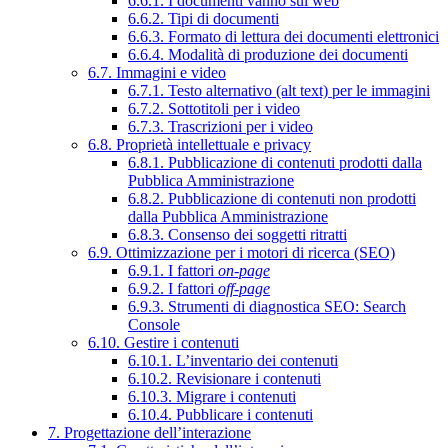
6.6.1. I documenti vanno sul web
6.6.2. Tipi di documenti
6.6.3. Formato di lettura dei documenti elettronici
6.6.4. Modalità di produzione dei documenti
6.7. Immagini e video
6.7.1. Testo alternativo (alt text) per le immagini
6.7.2. Sottotitoli per i video
6.7.3. Trascrizioni per i video
6.8. Proprietà intellettuale e privacy
6.8.1. Pubblicazione di contenuti prodotti dalla
Pubblica Amministrazione
6.8.2. Pubblicazione di contenuti non prodotti
dalla Pubblica Amministrazione
6.8.3. Consenso dei soggetti ritratti
6.9. Ottimizzazione per i motori di ricerca (SEO)
6.9.1. I fattori
on-page
6.9.2. I fattori
off-page
6.9.3. Strumenti di diagnostica SEO: Search
Console
6.10. Gestire i contenuti
6.10.1. L’inventario dei contenuti
6.10.2. Revisionare i contenuti
6.10.3. Migrare i contenuti
6.10.4. Pubblicare i contenuti
7. Progettazione dell’interazione