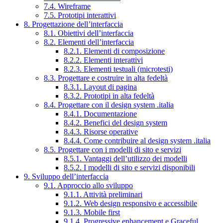
7.4. Wireframe
7.5. Prototipi interattivi
8. Progettazione dell’interfaccia
8.1. Obiettivi dell’interfaccia
8.2. Elementi dell’interfaccia
8.2.1. Elementi di composizione
8.2.2. Elementi interattivi
8.2.3. Elementi testuali (microtesti)
8.3. Progettare e costruire in alta fedeltà
8.3.1. Layout di pagina
8.3.2. Prototipi in alta fedeltà
8.4. Progettare con il design system .italia
8.4.1. Documentazione
8.4.2. Benefici del design system
8.4.3. Risorse operative
8.4.4. Come contribuire al design system .italia
8.5. Progettare con i modelli di sito e servizi
8.5.1. Vantaggi dell’utilizzo dei modelli
8.5.2. I modelli di sito e servizi disponibili
9. Sviluppo dell’interfaccia
9.1. Approccio allo sviluppo
9.1.1. Attività preliminari
9.1.2. Web design responsivo e accessibile
9.1.3. Mobile first
9.1.4. Progressive enhancement e Graceful