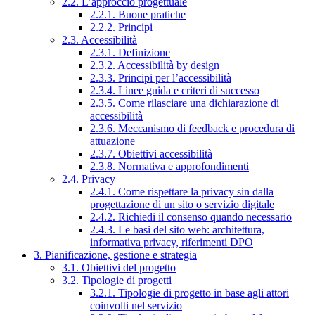
2.2. L’approccio progettuale
2.2.1. Buone pratiche
2.2.2. Principi
2.3. Accessibilità
2.3.1. Definizione
2.3.2. Accessibilità by design
2.3.3. Principi per l’accessibilità
2.3.4. Linee guida e criteri di successo
2.3.5. Come rilasciare una dichiarazione di
accessibilità
2.3.6. Meccanismo di feedback e procedura di
attuazione
2.3.7. Obiettivi accessibilità
2.3.8. Normativa e approfondimenti
2.4. Privacy
2.4.1. Come rispettare la privacy sin dalla
progettazione di un sito o servizio digitale
2.4.2. Richiedi il consenso quando necessario
2.4.3. Le basi del sito web: architettura,
informativa privacy, riferimenti DPO
3. Pianificazione, gestione e strategia
3.1. Obiettivi del progetto
3.2. Tipologie di progetti
3.2.1. Tipologie di progetto in base agli attori
coinvolti nel servizio