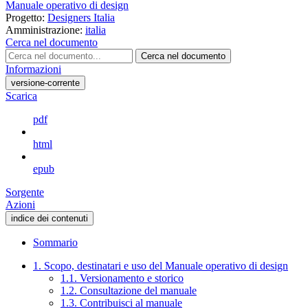
Manuale operativo di design
Progetto:
Designers Italia
Amministrazione:
italia
Cerca nel documento
Cerca nel documento
Informazioni
versione-corrente
Scarica
pdf
html
epub
Sorgente
Azioni
indice dei contenuti
Sommario
1. Scopo, destinatari e uso del Manuale operativo di design
1.1. Versionamento e storico
1.2. Consultazione del manuale
1.3. Contribuisci al manuale