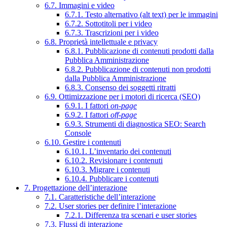
6.7. Immagini e video
6.7.1. Testo alternativo (alt text) per le immagini
6.7.2. Sottotitoli per i video
6.7.3. Trascrizioni per i video
6.8. Proprietà intellettuale e privacy
6.8.1. Pubblicazione di contenuti prodotti dalla
Pubblica Amministrazione
6.8.2. Pubblicazione di contenuti non prodotti
dalla Pubblica Amministrazione
6.8.3. Consenso dei soggetti ritratti
6.9. Ottimizzazione per i motori di ricerca (SEO)
6.9.1. I fattori
on-page
6.9.2. I fattori
off-page
6.9.3. Strumenti di diagnostica SEO: Search
Console
6.10. Gestire i contenuti
6.10.1. L’inventario dei contenuti
6.10.2. Revisionare i contenuti
6.10.3. Migrare i contenuti
6.10.4. Pubblicare i contenuti
7. Progettazione dell’interazione
7.1. Caratteristiche dell’interazione
7.2. User stories per definire l’interazione
7.2.1. Differenza tra scenari e user stories
7.3. Flussi di interazione