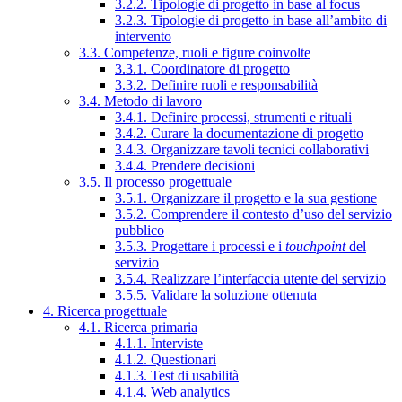
3.2.2. Tipologie di progetto in base al focus
3.2.3. Tipologie di progetto in base all’ambito di
intervento
3.3. Competenze, ruoli e figure coinvolte
3.3.1. Coordinatore di progetto
3.3.2. Definire ruoli e responsabilità
3.4. Metodo di lavoro
3.4.1. Definire processi, strumenti e rituali
3.4.2. Curare la documentazione di progetto
3.4.3. Organizzare tavoli tecnici collaborativi
3.4.4. Prendere decisioni
3.5. Il processo progettuale
3.5.1. Organizzare il progetto e la sua gestione
3.5.2. Comprendere il contesto d’uso del servizio
pubblico
3.5.3. Progettare i processi e i
touchpoint
del
servizio
3.5.4. Realizzare l’interfaccia utente del servizio
3.5.5. Validare la soluzione ottenuta
4. Ricerca progettuale
4.1. Ricerca primaria
4.1.1. Interviste
4.1.2. Questionari
4.1.3. Test di usabilità
4.1.4. Web analytics