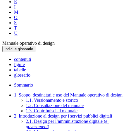
E
I
M
O
S
T
U
Manuale operativo di design
indici e glossario
contenuti
figure
tabelle
glossario
Sommario
1. Scopo, destinatari e uso del Manuale operativo di design
1.1. Versionamento e storico
1.2. Consultazione del manuale
1.3. Contribuisci al manuale
2. Introduzione al design per i servizi pubblici digitali
2.1. Design per l’amministrazione digitale (
e-
government
)