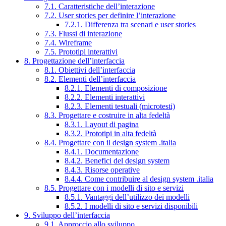
7.1. Caratteristiche dell’interazione
7.2. User stories per definire l’interazione
7.2.1. Differenza tra scenari e user stories
7.3. Flussi di interazione
7.4. Wireframe
7.5. Prototipi interattivi
8. Progettazione dell’interfaccia
8.1. Obiettivi dell’interfaccia
8.2. Elementi dell’interfaccia
8.2.1. Elementi di composizione
8.2.2. Elementi interattivi
8.2.3. Elementi testuali (microtesti)
8.3. Progettare e costruire in alta fedeltà
8.3.1. Layout di pagina
8.3.2. Prototipi in alta fedeltà
8.4. Progettare con il design system .italia
8.4.1. Documentazione
8.4.2. Benefici del design system
8.4.3. Risorse operative
8.4.4. Come contribuire al design system .italia
8.5. Progettare con i modelli di sito e servizi
8.5.1. Vantaggi dell’utilizzo dei modelli
8.5.2. I modelli di sito e servizi disponibili
9. Sviluppo dell’interfaccia
9.1. Approccio allo sviluppo