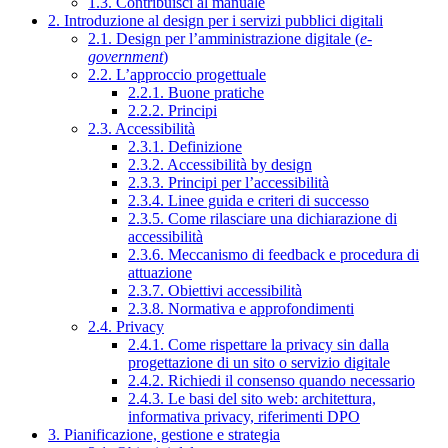
1.3. Contribuisci al manuale
2. Introduzione al design per i servizi pubblici digitali
2.1. Design per l’amministrazione digitale (
e-
government
)
2.2. L’approccio progettuale
2.2.1. Buone pratiche
2.2.2. Principi
2.3. Accessibilità
2.3.1. Definizione
2.3.2. Accessibilità by design
2.3.3. Principi per l’accessibilità
2.3.4. Linee guida e criteri di successo
2.3.5. Come rilasciare una dichiarazione di
accessibilità
2.3.6. Meccanismo di feedback e procedura di
attuazione
2.3.7. Obiettivi accessibilità
2.3.8. Normativa e approfondimenti
2.4. Privacy
2.4.1. Come rispettare la privacy sin dalla
progettazione di un sito o servizio digitale
2.4.2. Richiedi il consenso quando necessario
2.4.3. Le basi del sito web: architettura,
informativa privacy, riferimenti DPO
3. Pianificazione, gestione e strategia