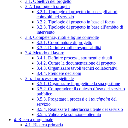
3.1. Obiettivi del progetto
3.2. Tipologie di progetti
3.2.1. Tipologie di progetto in base agli attori
coinvolti nel servizio
3.2.2. Tipologie di progetto in base al focus
3.2.3. Tipologie di progetto in base all’ambito di
intervento
3.3. Competenze, ruoli e figure coinvolte
3.3.1. Coordinatore di progetto
3.3.2. Definire ruoli e responsabilità
3.4. Metodo di lavoro
3.4.1. Definire processi, strumenti e rituali
3.4.2. Curare la documentazione di progetto
3.4.3. Organizzare tavoli tecnici collaborativi
3.4.4. Prendere decisioni
3.5. Il processo progettuale
3.5.1. Organizzare il progetto e la sua gestione
3.5.2. Comprendere il contesto d’uso del servizio
pubblico
3.5.3. Progettare i processi e i
touchpoint
del
servizio
3.5.4. Realizzare l’interfaccia utente del servizio
3.5.5. Validare la soluzione ottenuta
4. Ricerca progettuale
4.1. Ricerca primaria