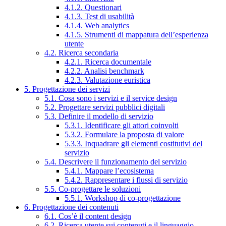
4.1.2. Questionari
4.1.3. Test di usabilità
4.1.4. Web analytics
4.1.5. Strumenti di mappatura dell’esperienza
utente
4.2. Ricerca secondaria
4.2.1. Ricerca documentale
4.2.2. Analisi benchmark
4.2.3. Valutazione euristica
5. Progettazione dei servizi
5.1. Cosa sono i servizi e il service design
5.2. Progettare servizi pubblici digitali
5.3. Definire il modello di servizio
5.3.1. Identificare gli attori coinvolti
5.3.2. Formulare la proposta di valore
5.3.3. Inquadrare gli elementi costitutivi del
servizio
5.4. Descrivere il funzionamento del servizio
5.4.1. Mappare l’ecosistema
5.4.2. Rappresentare i flussi di servizio
5.5. Co-progettare le soluzioni
5.5.1. Workshop di co-progettazione
6. Progettazione dei contenuti
6.1. Cos’è il content design
6.2. Ricerca utente sui contenuti e il linguaggio