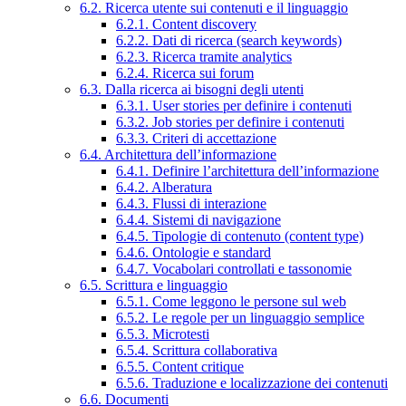
6.2. Ricerca utente sui contenuti e il linguaggio
6.2.1. Content discovery
6.2.2. Dati di ricerca (search keywords)
6.2.3. Ricerca tramite analytics
6.2.4. Ricerca sui forum
6.3. Dalla ricerca ai bisogni degli utenti
6.3.1. User stories per definire i contenuti
6.3.2. Job stories per definire i contenuti
6.3.3. Criteri di accettazione
6.4. Architettura dell’informazione
6.4.1. Definire l’architettura dell’informazione
6.4.2. Alberatura
6.4.3. Flussi di interazione
6.4.4. Sistemi di navigazione
6.4.5. Tipologie di contenuto (content type)
6.4.6. Ontologie e standard
6.4.7. Vocabolari controllati e tassonomie
6.5. Scrittura e linguaggio
6.5.1. Come leggono le persone sul web
6.5.2. Le regole per un linguaggio semplice
6.5.3. Microtesti
6.5.4. Scrittura collaborativa
6.5.5. Content critique
6.5.6. Traduzione e localizzazione dei contenuti
6.6. Documenti