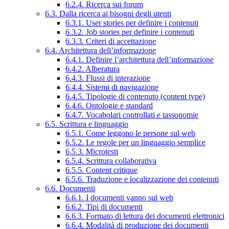
6.2.4. Ricerca sui forum
6.3. Dalla ricerca ai bisogni degli utenti
6.3.1. User stories per definire i contenuti
6.3.2. Job stories per definire i contenuti
6.3.3. Criteri di accettazione
6.4. Architettura dell’informazione
6.4.1. Definire l’architettura dell’informazione
6.4.2. Alberatura
6.4.3. Flussi di interazione
6.4.4. Sistemi di navigazione
6.4.5. Tipologie di contenuto (content type)
6.4.6. Ontologie e standard
6.4.7. Vocabolari controllati e tassonomie
6.5. Scrittura e linguaggio
6.5.1. Come leggono le persone sul web
6.5.2. Le regole per un linguaggio semplice
6.5.3. Microtesti
6.5.4. Scrittura collaborativa
6.5.5. Content critique
6.5.6. Traduzione e localizzazione dei contenuti
6.6. Documenti
6.6.1. I documenti vanno sul web
6.6.2. Tipi di documenti
6.6.3. Formato di lettura dei documenti elettronici
6.6.4. Modalità di produzione dei documenti