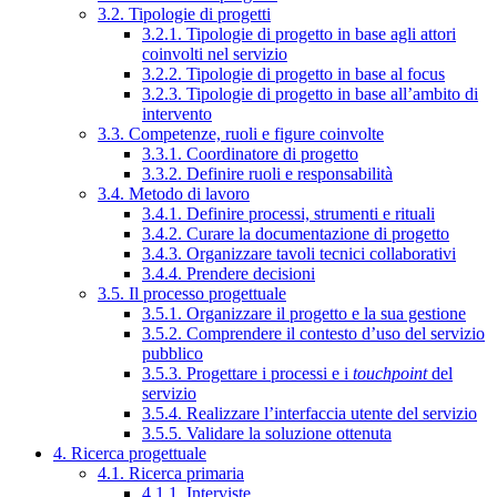
3.2. Tipologie di progetti
3.2.1. Tipologie di progetto in base agli attori
coinvolti nel servizio
3.2.2. Tipologie di progetto in base al focus
3.2.3. Tipologie di progetto in base all’ambito di
intervento
3.3. Competenze, ruoli e figure coinvolte
3.3.1. Coordinatore di progetto
3.3.2. Definire ruoli e responsabilità
3.4. Metodo di lavoro
3.4.1. Definire processi, strumenti e rituali
3.4.2. Curare la documentazione di progetto
3.4.3. Organizzare tavoli tecnici collaborativi
3.4.4. Prendere decisioni
3.5. Il processo progettuale
3.5.1. Organizzare il progetto e la sua gestione
3.5.2. Comprendere il contesto d’uso del servizio
pubblico
3.5.3. Progettare i processi e i
touchpoint
del
servizio
3.5.4. Realizzare l’interfaccia utente del servizio
3.5.5. Validare la soluzione ottenuta
4. Ricerca progettuale
4.1. Ricerca primaria
4.1.1. Interviste