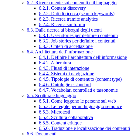
6.2. Ricerca utente sui contenuti e il linguaggio
6.2.1. Content discovery
6.2.2. Dati di ricerca (search keywords)
6.2.3. Ricerca tramite analytics
6.2.4. Ricerca sui forum
6.3. Dalla ricerca ai bisogni degli utenti
6.3.1. User stories per definire i contenuti
6.3.2. Job stories per definire i contenuti
6.3.3. Criteri di accettazione
6.4. Architettura dell’informazione
6.4.1. Definire l’architettura dell’informazione
6.4.2. Alberatura
6.4.3. Flussi di interazione
6.4.4. Sistemi di navigazione
6.4.5. Tipologie di contenuto (content type)
6.4.6. Ontologie e standard
6.4.7. Vocabolari controllati e tassonomie
6.5. Scrittura e linguaggio
6.5.1. Come leggono le persone sul web
6.5.2. Le regole per un linguaggio semplice
6.5.3. Microtesti
6.5.4. Scrittura collaborativa
6.5.5. Content critique
6.5.6. Traduzione e localizzazione dei contenuti
6.6. Documenti