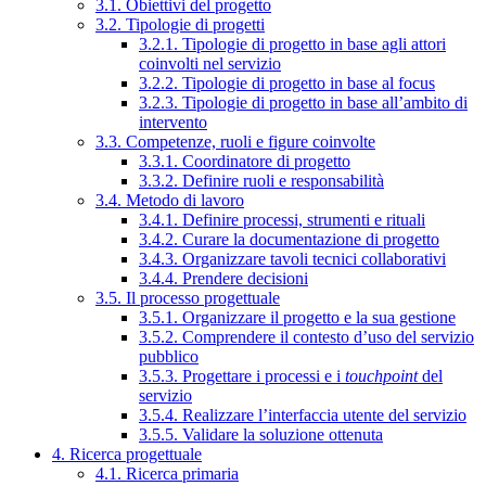
3.1. Obiettivi del progetto
3.2. Tipologie di progetti
3.2.1. Tipologie di progetto in base agli attori
coinvolti nel servizio
3.2.2. Tipologie di progetto in base al focus
3.2.3. Tipologie di progetto in base all’ambito di
intervento
3.3. Competenze, ruoli e figure coinvolte
3.3.1. Coordinatore di progetto
3.3.2. Definire ruoli e responsabilità
3.4. Metodo di lavoro
3.4.1. Definire processi, strumenti e rituali
3.4.2. Curare la documentazione di progetto
3.4.3. Organizzare tavoli tecnici collaborativi
3.4.4. Prendere decisioni
3.5. Il processo progettuale
3.5.1. Organizzare il progetto e la sua gestione
3.5.2. Comprendere il contesto d’uso del servizio
pubblico
3.5.3. Progettare i processi e i
touchpoint
del
servizio
3.5.4. Realizzare l’interfaccia utente del servizio
3.5.5. Validare la soluzione ottenuta
4. Ricerca progettuale
4.1. Ricerca primaria