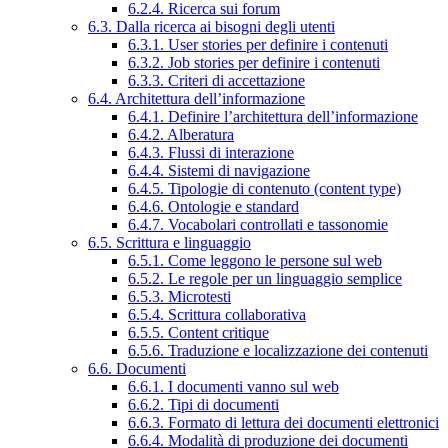
6.2.4. Ricerca sui forum
6.3. Dalla ricerca ai bisogni degli utenti
6.3.1. User stories per definire i contenuti
6.3.2. Job stories per definire i contenuti
6.3.3. Criteri di accettazione
6.4. Architettura dell’informazione
6.4.1. Definire l’architettura dell’informazione
6.4.2. Alberatura
6.4.3. Flussi di interazione
6.4.4. Sistemi di navigazione
6.4.5. Tipologie di contenuto (content type)
6.4.6. Ontologie e standard
6.4.7. Vocabolari controllati e tassonomie
6.5. Scrittura e linguaggio
6.5.1. Come leggono le persone sul web
6.5.2. Le regole per un linguaggio semplice
6.5.3. Microtesti
6.5.4. Scrittura collaborativa
6.5.5. Content critique
6.5.6. Traduzione e localizzazione dei contenuti
6.6. Documenti
6.6.1. I documenti vanno sul web
6.6.2. Tipi di documenti
6.6.3. Formato di lettura dei documenti elettronici
6.6.4. Modalità di produzione dei documenti