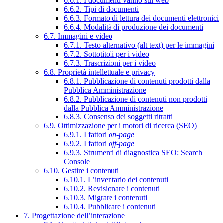
6.6.1. I documenti vanno sul web
6.6.2. Tipi di documenti
6.6.3. Formato di lettura dei documenti elettronici
6.6.4. Modalità di produzione dei documenti
6.7. Immagini e video
6.7.1. Testo alternativo (alt text) per le immagini
6.7.2. Sottotitoli per i video
6.7.3. Trascrizioni per i video
6.8. Proprietà intellettuale e privacy
6.8.1. Pubblicazione di contenuti prodotti dalla
Pubblica Amministrazione
6.8.2. Pubblicazione di contenuti non prodotti
dalla Pubblica Amministrazione
6.8.3. Consenso dei soggetti ritratti
6.9. Ottimizzazione per i motori di ricerca (SEO)
6.9.1. I fattori
on-page
6.9.2. I fattori
off-page
6.9.3. Strumenti di diagnostica SEO: Search
Console
6.10. Gestire i contenuti
6.10.1. L’inventario dei contenuti
6.10.2. Revisionare i contenuti
6.10.3. Migrare i contenuti
6.10.4. Pubblicare i contenuti
7. Progettazione dell’interazione