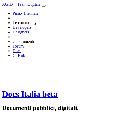
AGID
+
Team Digitale
Piano Triennale
Le community
Developers
Designers
Gli strumenti
Forum
Docs
GitHub
Docs Italia
beta
Documenti pubblici, digitali.