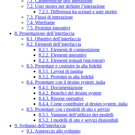
7.1. Caratteristiche dell’interazione
7.2. User stories per definire l’interazione
7.2.1. Differenza tra scenari e user stories
7.3. Flussi di interazione
7.4. Wireframe
7.5. Prototipi interattivi
8. Progettazione dell’interfaccia
8.1. Obiettivi dell’interfaccia
8.2. Elementi dell’interfaccia
8.2.1. Elementi di composizione
8.2.2. Elementi interattivi
8.2.3. Elementi testuali (microtesti)
8.3. Progettare e costruire in alta fedeltà
8.3.1. Layout di pagina
8.3.2. Prototipi in alta fedeltà
8.4. Progettare con il design system .italia
8.4.1. Documentazione
8.4.2. Benefici del design system
8.4.3. Risorse operative
8.4.4. Come contribuire al design system .italia
8.5. Progettare con i modelli di sito e servizi
8.5.1. Vantaggi dell’utilizzo dei modelli
8.5.2. I modelli di sito e servizi disponibili
9. Sviluppo dell’interfaccia
9.1. Approccio allo sviluppo