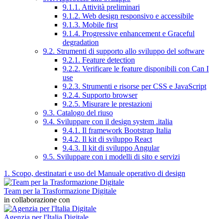
9.1.1. Attività preliminari
9.1.2. Web design responsivo e accessibile
9.1.3. Mobile first
9.1.4. Progressive enhancement e Graceful
degradation
9.2. Strumenti di supporto allo sviluppo del software
9.2.1. Feature detection
9.2.2. Verificare le feature disponibili con Can I
use
9.2.3. Strumenti e risorse per CSS e JavaScript
9.2.4. Supporto browser
9.2.5. Misurare le prestazioni
9.3. Catalogo del riuso
9.4. Sviluppare con il design system .italia
9.4.1. Il framework Bootstrap Italia
9.4.2. Il kit di sviluppo React
9.4.3. Il kit di sviluppo Angular
9.5. Sviluppare con i modelli di sito e servizi
1. Scopo, destinatari e uso del Manuale operativo di design
Team per la Trasformazione Digitale
in collaborazione con
Agenzia per l'Italia Digitale