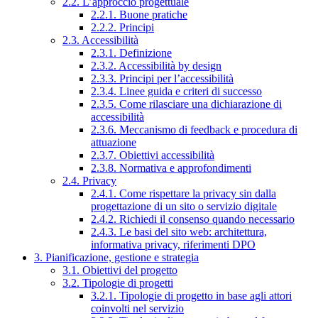
2.2. L’approccio progettuale
2.2.1. Buone pratiche
2.2.2. Principi
2.3. Accessibilità
2.3.1. Definizione
2.3.2. Accessibilità by design
2.3.3. Principi per l’accessibilità
2.3.4. Linee guida e criteri di successo
2.3.5. Come rilasciare una dichiarazione di
accessibilità
2.3.6. Meccanismo di feedback e procedura di
attuazione
2.3.7. Obiettivi accessibilità
2.3.8. Normativa e approfondimenti
2.4. Privacy
2.4.1. Come rispettare la privacy sin dalla
progettazione di un sito o servizio digitale
2.4.2. Richiedi il consenso quando necessario
2.4.3. Le basi del sito web: architettura,
informativa privacy, riferimenti DPO
3. Pianificazione, gestione e strategia
3.1. Obiettivi del progetto
3.2. Tipologie di progetti
3.2.1. Tipologie di progetto in base agli attori
coinvolti nel servizio