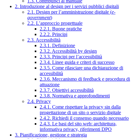
1.3. Contribuisci al manuale
2. Introduzione al design per i servizi pubblici digitali
2.1. Design per l’amministrazione digitale (
e-
government
)
2.2. L’approccio progettuale
2.2.1. Buone pratiche
2.2.2. Principi
2.3. Accessibilità
2.3.1. Definizione
2.3.2. Accessibilità by design
2.3.3. Principi per l’accessibilità
2.3.4. Linee guida e criteri di successo
2.3.5. Come rilasciare una dichiarazione di
accessibilità
2.3.6. Meccanismo di feedback e procedura di
attuazione
2.3.7. Obiettivi accessibilità
2.3.8. Normativa e approfondimenti
2.4. Privacy
2.4.1. Come rispettare la privacy sin dalla
progettazione di un sito o servizio digitale
2.4.2. Richiedi il consenso quando necessario
2.4.3. Le basi del sito web: architettura,
informativa privacy, riferimenti DPO
3. Pianificazione, gestione e strategia