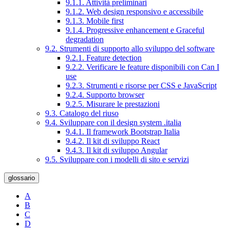
9.1.1. Attività preliminari
9.1.2. Web design responsivo e accessibile
9.1.3. Mobile first
9.1.4. Progressive enhancement e Graceful
degradation
9.2. Strumenti di supporto allo sviluppo del software
9.2.1. Feature detection
9.2.2. Verificare le feature disponibili con Can I
use
9.2.3. Strumenti e risorse per CSS e JavaScript
9.2.4. Supporto browser
9.2.5. Misurare le prestazioni
9.3. Catalogo del riuso
9.4. Sviluppare con il design system .italia
9.4.1. Il framework Bootstrap Italia
9.4.2. Il kit di sviluppo React
9.4.3. Il kit di sviluppo Angular
9.5. Sviluppare con i modelli di sito e servizi
glossario
A
B
C
D