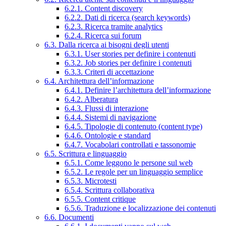
6.2.1. Content discovery
6.2.2. Dati di ricerca (search keywords)
6.2.3. Ricerca tramite analytics
6.2.4. Ricerca sui forum
6.3. Dalla ricerca ai bisogni degli utenti
6.3.1. User stories per definire i contenuti
6.3.2. Job stories per definire i contenuti
6.3.3. Criteri di accettazione
6.4. Architettura dell’informazione
6.4.1. Definire l’architettura dell’informazione
6.4.2. Alberatura
6.4.3. Flussi di interazione
6.4.4. Sistemi di navigazione
6.4.5. Tipologie di contenuto (content type)
6.4.6. Ontologie e standard
6.4.7. Vocabolari controllati e tassonomie
6.5. Scrittura e linguaggio
6.5.1. Come leggono le persone sul web
6.5.2. Le regole per un linguaggio semplice
6.5.3. Microtesti
6.5.4. Scrittura collaborativa
6.5.5. Content critique
6.5.6. Traduzione e localizzazione dei contenuti
6.6. Documenti