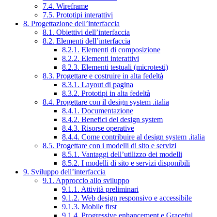
7.4. Wireframe
7.5. Prototipi interattivi
8. Progettazione dell’interfaccia
8.1. Obiettivi dell’interfaccia
8.2. Elementi dell’interfaccia
8.2.1. Elementi di composizione
8.2.2. Elementi interattivi
8.2.3. Elementi testuali (microtesti)
8.3. Progettare e costruire in alta fedeltà
8.3.1. Layout di pagina
8.3.2. Prototipi in alta fedeltà
8.4. Progettare con il design system .italia
8.4.1. Documentazione
8.4.2. Benefici del design system
8.4.3. Risorse operative
8.4.4. Come contribuire al design system .italia
8.5. Progettare con i modelli di sito e servizi
8.5.1. Vantaggi dell’utilizzo dei modelli
8.5.2. I modelli di sito e servizi disponibili
9. Sviluppo dell’interfaccia
9.1. Approccio allo sviluppo
9.1.1. Attività preliminari
9.1.2. Web design responsivo e accessibile
9.1.3. Mobile first
9.1.4. Progressive enhancement e Graceful