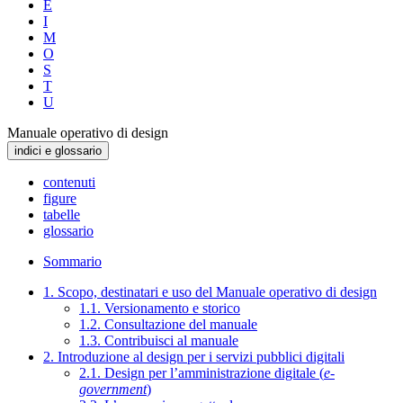
E
I
M
O
S
T
U
Manuale operativo di design
indici e glossario
contenuti
figure
tabelle
glossario
Sommario
1. Scopo, destinatari e uso del Manuale operativo di design
1.1. Versionamento e storico
1.2. Consultazione del manuale
1.3. Contribuisci al manuale
2. Introduzione al design per i servizi pubblici digitali
2.1. Design per l’amministrazione digitale (
e-
government
)