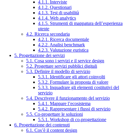
4.1.1. Interviste
4.1.2. Questionari
4.1.3. Test di usabilità
4.1.4. Web analytics
4.1.5. Strumenti di mappatura dell’esperienza
utente
4.2. Ricerca secondaria
4.2.1. Ricerca documentale
4.2.2. Analisi benchmark
4.2.3. Valutazione euristica
5. Progettazione dei servizi
5.1. Cosa sono i servizi e il service design
5.2. Progettare servizi pubblici digitali
5.3. Definire il modello di servizio
5.3.1. Identificare gli attori coinvolti
5.3.2. Formulare la proposta di valore
5.3.3. Inquadrare gli elementi costitutivi del
servizio
5.4. Descrivere il funzionamento del servizio
5.4.1. Mappare l’ecosistema
5.4.2. Rappresentare i flussi di servizio
5.5. Co-progettare le soluzioni
5.5.1. Workshop di co-progettazione
6. Progettazione dei contenuti
6.1. Cos’è il content design