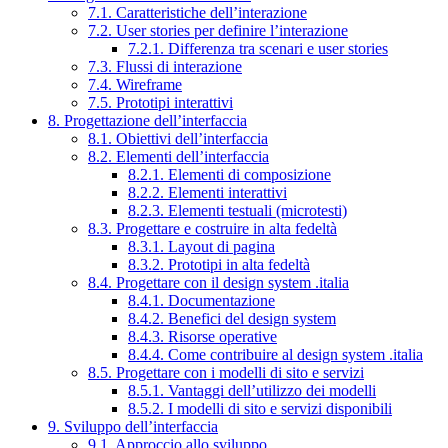
7.1. Caratteristiche dell’interazione
7.2. User stories per definire l’interazione
7.2.1. Differenza tra scenari e user stories
7.3. Flussi di interazione
7.4. Wireframe
7.5. Prototipi interattivi
8. Progettazione dell’interfaccia
8.1. Obiettivi dell’interfaccia
8.2. Elementi dell’interfaccia
8.2.1. Elementi di composizione
8.2.2. Elementi interattivi
8.2.3. Elementi testuali (microtesti)
8.3. Progettare e costruire in alta fedeltà
8.3.1. Layout di pagina
8.3.2. Prototipi in alta fedeltà
8.4. Progettare con il design system .italia
8.4.1. Documentazione
8.4.2. Benefici del design system
8.4.3. Risorse operative
8.4.4. Come contribuire al design system .italia
8.5. Progettare con i modelli di sito e servizi
8.5.1. Vantaggi dell’utilizzo dei modelli
8.5.2. I modelli di sito e servizi disponibili
9. Sviluppo dell’interfaccia
9.1. Approccio allo sviluppo