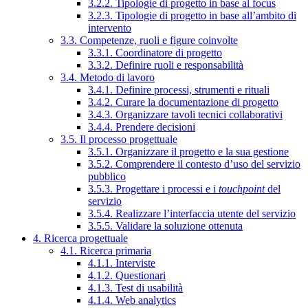
3.2.2. Tipologie di progetto in base al focus
3.2.3. Tipologie di progetto in base all’ambito di
intervento
3.3. Competenze, ruoli e figure coinvolte
3.3.1. Coordinatore di progetto
3.3.2. Definire ruoli e responsabilità
3.4. Metodo di lavoro
3.4.1. Definire processi, strumenti e rituali
3.4.2. Curare la documentazione di progetto
3.4.3. Organizzare tavoli tecnici collaborativi
3.4.4. Prendere decisioni
3.5. Il processo progettuale
3.5.1. Organizzare il progetto e la sua gestione
3.5.2. Comprendere il contesto d’uso del servizio
pubblico
3.5.3. Progettare i processi e i
touchpoint
del
servizio
3.5.4. Realizzare l’interfaccia utente del servizio
3.5.5. Validare la soluzione ottenuta
4. Ricerca progettuale
4.1. Ricerca primaria
4.1.1. Interviste
4.1.2. Questionari
4.1.3. Test di usabilità
4.1.4. Web analytics