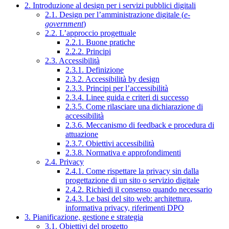
2. Introduzione al design per i servizi pubblici digitali
2.1. Design per l’amministrazione digitale (
e-
government
)
2.2. L’approccio progettuale
2.2.1. Buone pratiche
2.2.2. Principi
2.3. Accessibilità
2.3.1. Definizione
2.3.2. Accessibilità by design
2.3.3. Principi per l’accessibilità
2.3.4. Linee guida e criteri di successo
2.3.5. Come rilasciare una dichiarazione di
accessibilità
2.3.6. Meccanismo di feedback e procedura di
attuazione
2.3.7. Obiettivi accessibilità
2.3.8. Normativa e approfondimenti
2.4. Privacy
2.4.1. Come rispettare la privacy sin dalla
progettazione di un sito o servizio digitale
2.4.2. Richiedi il consenso quando necessario
2.4.3. Le basi del sito web: architettura,
informativa privacy, riferimenti DPO
3. Pianificazione, gestione e strategia
3.1. Obiettivi del progetto