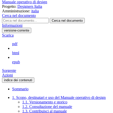
Manuale operativo di design
Progetto:
Designers Italia
Amministrazione:
italia
Cerca nel documento
Cerca nel documento
Informazioni
versione-corrente
Scarica
pdf
html
epub
Sorgente
Azioni
indice dei contenuti
Sommario
1. Scopo, destinatari e uso del Manuale operativo di design
1.1. Versionamento e storico
1.2. Consultazione del manuale
1.3. Contribuisci al manuale