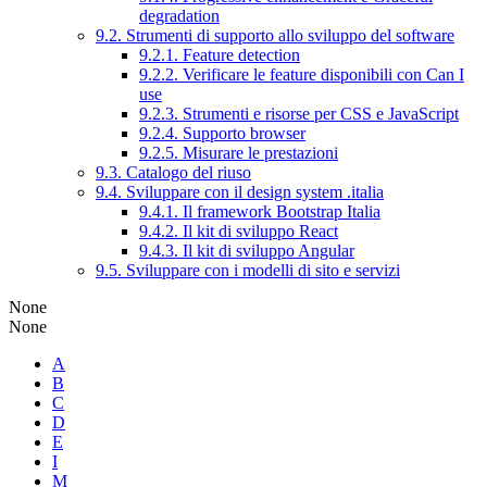
degradation
9.2. Strumenti di supporto allo sviluppo del software
9.2.1. Feature detection
9.2.2. Verificare le feature disponibili con Can I
use
9.2.3. Strumenti e risorse per CSS e JavaScript
9.2.4. Supporto browser
9.2.5. Misurare le prestazioni
9.3. Catalogo del riuso
9.4. Sviluppare con il design system .italia
9.4.1. Il framework Bootstrap Italia
9.4.2. Il kit di sviluppo React
9.4.3. Il kit di sviluppo Angular
9.5. Sviluppare con i modelli di sito e servizi
None
None
A
B
C
D
E
I
M