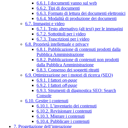
6.6.1. I documenti vanno sul web
6.6.2. Tipi di documenti
6.6.3. Formato di lettura dei documenti elettronici
6.6.4. Modalità di produzione dei documenti
6.7. Immagini e video
6.7.1. Testo alternativo (alt text) per le immagini
6.7.2. Sottotitoli per i video
6.7.3. Trascrizioni per i video
6.8. Proprietà intellettuale e privacy
6.8.1. Pubblicazione di contenuti prodotti dalla
Pubblica Amministrazione
6.8.2. Pubblicazione di contenuti non prodotti
dalla Pubblica Amministrazione
6.8.3. Consenso dei soggetti ritratti
6.9. Ottimizzazione per i motori di ricerca (SEO)
6.9.1. I fattori
on-page
6.9.2. I fattori
off-page
6.9.3. Strumenti di diagnostica SEO: Search
Console
6.10. Gestire i contenuti
6.10.1. L’inventario dei contenuti
6.10.2. Revisionare i contenuti
6.10.3. Migrare i contenuti
6.10.4. Pubblicare i contenuti
7. Progettazione dell’interazione