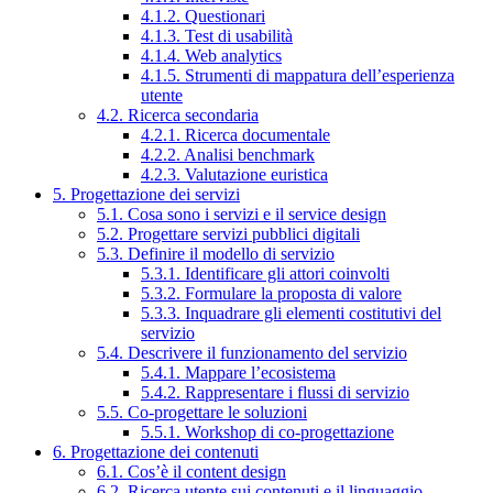
4.1.2. Questionari
4.1.3. Test di usabilità
4.1.4. Web analytics
4.1.5. Strumenti di mappatura dell’esperienza
utente
4.2. Ricerca secondaria
4.2.1. Ricerca documentale
4.2.2. Analisi benchmark
4.2.3. Valutazione euristica
5. Progettazione dei servizi
5.1. Cosa sono i servizi e il service design
5.2. Progettare servizi pubblici digitali
5.3. Definire il modello di servizio
5.3.1. Identificare gli attori coinvolti
5.3.2. Formulare la proposta di valore
5.3.3. Inquadrare gli elementi costitutivi del
servizio
5.4. Descrivere il funzionamento del servizio
5.4.1. Mappare l’ecosistema
5.4.2. Rappresentare i flussi di servizio
5.5. Co-progettare le soluzioni
5.5.1. Workshop di co-progettazione
6. Progettazione dei contenuti
6.1. Cos’è il content design
6.2. Ricerca utente sui contenuti e il linguaggio