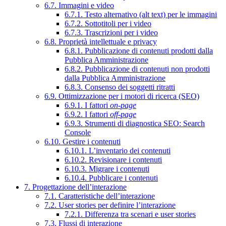
6.7. Immagini e video
6.7.1. Testo alternativo (alt text) per le immagini
6.7.2. Sottotitoli per i video
6.7.3. Trascrizioni per i video
6.8. Proprietà intellettuale e privacy
6.8.1. Pubblicazione di contenuti prodotti dalla
Pubblica Amministrazione
6.8.2. Pubblicazione di contenuti non prodotti
dalla Pubblica Amministrazione
6.8.3. Consenso dei soggetti ritratti
6.9. Ottimizzazione per i motori di ricerca (SEO)
6.9.1. I fattori
on-page
6.9.2. I fattori
off-page
6.9.3. Strumenti di diagnostica SEO: Search
Console
6.10. Gestire i contenuti
6.10.1. L’inventario dei contenuti
6.10.2. Revisionare i contenuti
6.10.3. Migrare i contenuti
6.10.4. Pubblicare i contenuti
7. Progettazione dell’interazione
7.1. Caratteristiche dell’interazione
7.2. User stories per definire l’interazione
7.2.1. Differenza tra scenari e user stories
7.3. Flussi di interazione