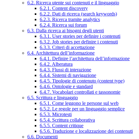
6.2. Ricerca utente sui contenuti e il linguaggio
6.2.1. Content discovery
6.2.2. Dati di ricerca (search keywords)
6.2.3. Ricerca tramite analytics
6.2.4. Ricerca sui forum
6.3. Dalla ricerca ai bisogni degli utenti
6.3.1. User stories per definire i contenuti
6.3.2. Job stories per definire i contenuti
6.3.3. Criteri di accettazione
6.4. Architettura dell’informazione
6.4.1. Definire l’architettura dell’informazione
6.4.2. Alberatura
6.4.3. Flussi di interazione
6.4.4. Sistemi di navigazione
6.4.5. Tipologie di contenuto (content type)
6.4.6. Ontologie e standard
6.4.7. Vocabolari controllati e tassonomie
6.5. Scrittura e linguaggio
6.5.1. Come leggono le persone sul web
6.5.2. Le regole per un linguaggio semplice
6.5.3. Microtesti
6.5.4. Scrittura collaborativa
6.5.5. Content critique
6.5.6. Traduzione e localizzazione dei contenuti
6.6. Documenti