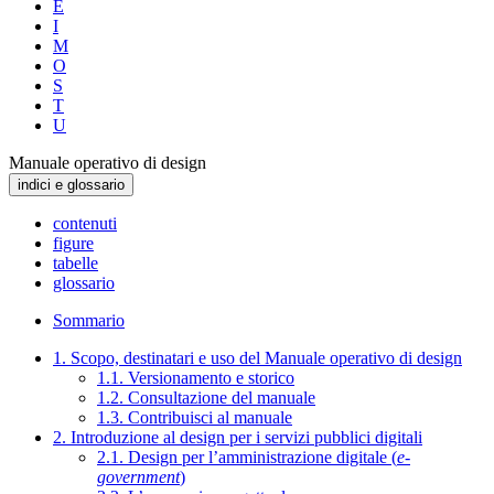
E
I
M
O
S
T
U
Manuale operativo di design
indici e glossario
contenuti
figure
tabelle
glossario
Sommario
1. Scopo, destinatari e uso del Manuale operativo di design
1.1. Versionamento e storico
1.2. Consultazione del manuale
1.3. Contribuisci al manuale
2. Introduzione al design per i servizi pubblici digitali
2.1. Design per l’amministrazione digitale (
e-
government
)