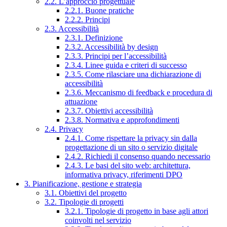
2.2. L’approccio progettuale
2.2.1. Buone pratiche
2.2.2. Principi
2.3. Accessibilità
2.3.1. Definizione
2.3.2. Accessibilità by design
2.3.3. Principi per l’accessibilità
2.3.4. Linee guida e criteri di successo
2.3.5. Come rilasciare una dichiarazione di
accessibilità
2.3.6. Meccanismo di feedback e procedura di
attuazione
2.3.7. Obiettivi accessibilità
2.3.8. Normativa e approfondimenti
2.4. Privacy
2.4.1. Come rispettare la privacy sin dalla
progettazione di un sito o servizio digitale
2.4.2. Richiedi il consenso quando necessario
2.4.3. Le basi del sito web: architettura,
informativa privacy, riferimenti DPO
3. Pianificazione, gestione e strategia
3.1. Obiettivi del progetto
3.2. Tipologie di progetti
3.2.1. Tipologie di progetto in base agli attori
coinvolti nel servizio