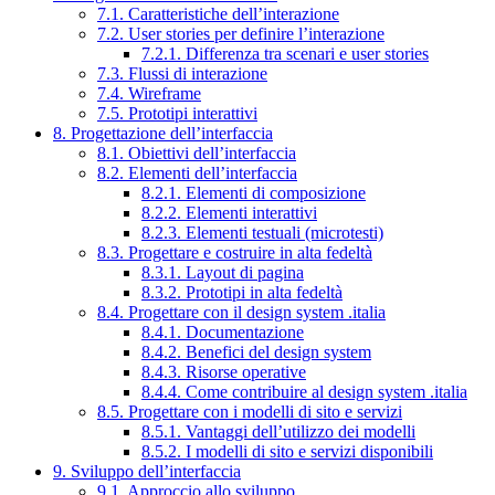
7.1. Caratteristiche dell’interazione
7.2. User stories per definire l’interazione
7.2.1. Differenza tra scenari e user stories
7.3. Flussi di interazione
7.4. Wireframe
7.5. Prototipi interattivi
8. Progettazione dell’interfaccia
8.1. Obiettivi dell’interfaccia
8.2. Elementi dell’interfaccia
8.2.1. Elementi di composizione
8.2.2. Elementi interattivi
8.2.3. Elementi testuali (microtesti)
8.3. Progettare e costruire in alta fedeltà
8.3.1. Layout di pagina
8.3.2. Prototipi in alta fedeltà
8.4. Progettare con il design system .italia
8.4.1. Documentazione
8.4.2. Benefici del design system
8.4.3. Risorse operative
8.4.4. Come contribuire al design system .italia
8.5. Progettare con i modelli di sito e servizi
8.5.1. Vantaggi dell’utilizzo dei modelli
8.5.2. I modelli di sito e servizi disponibili
9. Sviluppo dell’interfaccia
9.1. Approccio allo sviluppo