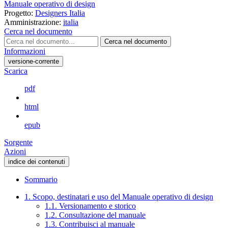
Manuale operativo di design
Progetto:
Designers Italia
Amministrazione:
italia
Cerca nel documento
Cerca nel documento
Informazioni
versione-corrente
Scarica
pdf
html
epub
Sorgente
Azioni
indice dei contenuti
Sommario
1. Scopo, destinatari e uso del Manuale operativo di design
1.1. Versionamento e storico
1.2. Consultazione del manuale
1.3. Contribuisci al manuale