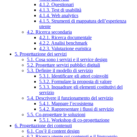
4.1.2. Questionari
4.1.3. Test di usabilità
4.1.4. Web analytics
4.1.5. Strumenti di mappatura dell’esperienza
utente
4.2. Ricerca secondaria
4.2.1. Ricerca documentale
4.2.2. Analisi benchmark
4.2.3. Valutazione euristica
5. Progettazione dei servizi
5.1. Cosa sono i servizi e il service design
5.2. Progettare servizi pubblici digitali
5.3. Definire il modello di servizio
5.3.1. Identificare gli attori coinvolti
5.3.2. Formulare la proposta di valore
5.3.3. Inquadrare gli elementi costitutivi del
servizio
5.4. Descrivere il funzionamento del servizio
5.4.1. Mappare l’ecosistema
5.4.2. Rappresentare i flussi di servizio
5.5. Co-progettare le soluzioni
5.5.1. Workshop di co-progettazione
6. Progettazione dei contenuti
6.1. Cos’è il content design
6.2. Ricerca utente sui contenuti e il linguaggio