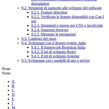
degradation
9.2. Strumenti di supporto allo sviluppo del software
9.2.1. Feature detection
9.2.2. Verificare le feature disponibili con Can I
use
9.2.3. Strumenti e risorse per CSS e JavaScript
9.2.4. Supporto browser
9.2.5. Misurare le prestazioni
9.3. Catalogo del riuso
9.4. Sviluppare con il design system .italia
9.4.1. Il framework Bootstrap Italia
9.4.2. Il kit di sviluppo React
9.4.3. Il kit di sviluppo Angular
9.5. Sviluppare con i modelli di sito e servizi
None
None
A
B
C
D
E
I
M