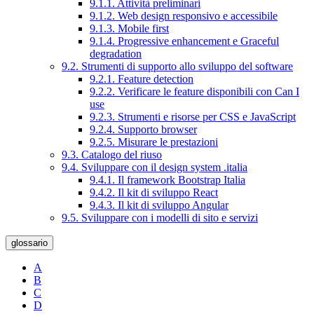
9.1.1. Attività preliminari
9.1.2. Web design responsivo e accessibile
9.1.3. Mobile first
9.1.4. Progressive enhancement e Graceful
degradation
9.2. Strumenti di supporto allo sviluppo del software
9.2.1. Feature detection
9.2.2. Verificare le feature disponibili con Can I
use
9.2.3. Strumenti e risorse per CSS e JavaScript
9.2.4. Supporto browser
9.2.5. Misurare le prestazioni
9.3. Catalogo del riuso
9.4. Sviluppare con il design system .italia
9.4.1. Il framework Bootstrap Italia
9.4.2. Il kit di sviluppo React
9.4.3. Il kit di sviluppo Angular
9.5. Sviluppare con i modelli di sito e servizi
glossario
A
B
C
D