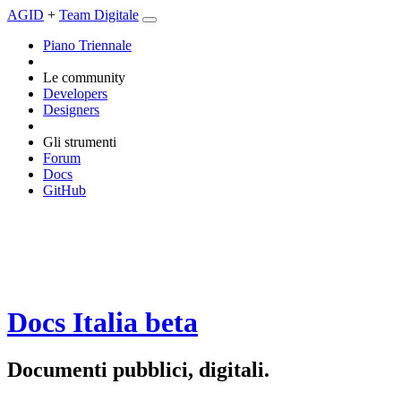
AGID
+
Team Digitale
Piano Triennale
Le community
Developers
Designers
Gli strumenti
Forum
Docs
GitHub
Docs Italia
beta
Documenti pubblici, digitali.