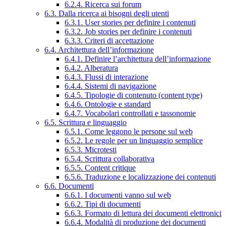
6.2.4. Ricerca sui forum
6.3. Dalla ricerca ai bisogni degli utenti
6.3.1. User stories per definire i contenuti
6.3.2. Job stories per definire i contenuti
6.3.3. Criteri di accettazione
6.4. Architettura dell’informazione
6.4.1. Definire l’architettura dell’informazione
6.4.2. Alberatura
6.4.3. Flussi di interazione
6.4.4. Sistemi di navigazione
6.4.5. Tipologie di contenuto (content type)
6.4.6. Ontologie e standard
6.4.7. Vocabolari controllati e tassonomie
6.5. Scrittura e linguaggio
6.5.1. Come leggono le persone sul web
6.5.2. Le regole per un linguaggio semplice
6.5.3. Microtesti
6.5.4. Scrittura collaborativa
6.5.5. Content critique
6.5.6. Traduzione e localizzazione dei contenuti
6.6. Documenti
6.6.1. I documenti vanno sul web
6.6.2. Tipi di documenti
6.6.3. Formato di lettura dei documenti elettronici
6.6.4. Modalità di produzione dei documenti