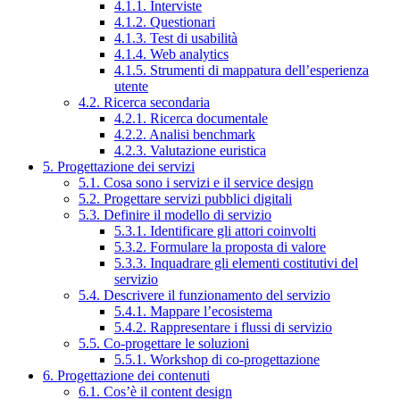
4.1.1. Interviste
4.1.2. Questionari
4.1.3. Test di usabilità
4.1.4. Web analytics
4.1.5. Strumenti di mappatura dell’esperienza
utente
4.2. Ricerca secondaria
4.2.1. Ricerca documentale
4.2.2. Analisi benchmark
4.2.3. Valutazione euristica
5. Progettazione dei servizi
5.1. Cosa sono i servizi e il service design
5.2. Progettare servizi pubblici digitali
5.3. Definire il modello di servizio
5.3.1. Identificare gli attori coinvolti
5.3.2. Formulare la proposta di valore
5.3.3. Inquadrare gli elementi costitutivi del
servizio
5.4. Descrivere il funzionamento del servizio
5.4.1. Mappare l’ecosistema
5.4.2. Rappresentare i flussi di servizio
5.5. Co-progettare le soluzioni
5.5.1. Workshop di co-progettazione
6. Progettazione dei contenuti
6.1. Cos’è il content design