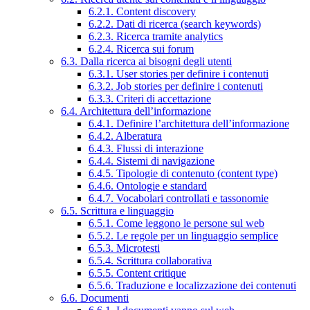
6.2.1. Content discovery
6.2.2. Dati di ricerca (search keywords)
6.2.3. Ricerca tramite analytics
6.2.4. Ricerca sui forum
6.3. Dalla ricerca ai bisogni degli utenti
6.3.1. User stories per definire i contenuti
6.3.2. Job stories per definire i contenuti
6.3.3. Criteri di accettazione
6.4. Architettura dell’informazione
6.4.1. Definire l’architettura dell’informazione
6.4.2. Alberatura
6.4.3. Flussi di interazione
6.4.4. Sistemi di navigazione
6.4.5. Tipologie di contenuto (content type)
6.4.6. Ontologie e standard
6.4.7. Vocabolari controllati e tassonomie
6.5. Scrittura e linguaggio
6.5.1. Come leggono le persone sul web
6.5.2. Le regole per un linguaggio semplice
6.5.3. Microtesti
6.5.4. Scrittura collaborativa
6.5.5. Content critique
6.5.6. Traduzione e localizzazione dei contenuti
6.6. Documenti