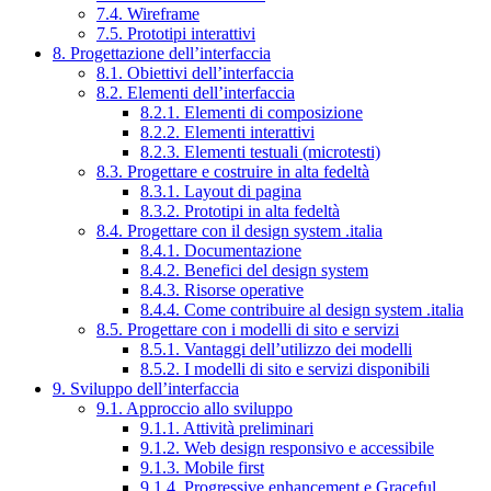
7.4. Wireframe
7.5. Prototipi interattivi
8. Progettazione dell’interfaccia
8.1. Obiettivi dell’interfaccia
8.2. Elementi dell’interfaccia
8.2.1. Elementi di composizione
8.2.2. Elementi interattivi
8.2.3. Elementi testuali (microtesti)
8.3. Progettare e costruire in alta fedeltà
8.3.1. Layout di pagina
8.3.2. Prototipi in alta fedeltà
8.4. Progettare con il design system .italia
8.4.1. Documentazione
8.4.2. Benefici del design system
8.4.3. Risorse operative
8.4.4. Come contribuire al design system .italia
8.5. Progettare con i modelli di sito e servizi
8.5.1. Vantaggi dell’utilizzo dei modelli
8.5.2. I modelli di sito e servizi disponibili
9. Sviluppo dell’interfaccia
9.1. Approccio allo sviluppo
9.1.1. Attività preliminari
9.1.2. Web design responsivo e accessibile
9.1.3. Mobile first
9.1.4. Progressive enhancement e Graceful