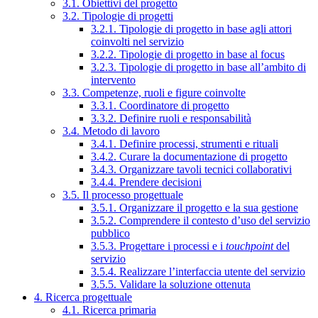
3.1. Obiettivi del progetto
3.2. Tipologie di progetti
3.2.1. Tipologie di progetto in base agli attori
coinvolti nel servizio
3.2.2. Tipologie di progetto in base al focus
3.2.3. Tipologie di progetto in base all’ambito di
intervento
3.3. Competenze, ruoli e figure coinvolte
3.3.1. Coordinatore di progetto
3.3.2. Definire ruoli e responsabilità
3.4. Metodo di lavoro
3.4.1. Definire processi, strumenti e rituali
3.4.2. Curare la documentazione di progetto
3.4.3. Organizzare tavoli tecnici collaborativi
3.4.4. Prendere decisioni
3.5. Il processo progettuale
3.5.1. Organizzare il progetto e la sua gestione
3.5.2. Comprendere il contesto d’uso del servizio
pubblico
3.5.3. Progettare i processi e i
touchpoint
del
servizio
3.5.4. Realizzare l’interfaccia utente del servizio
3.5.5. Validare la soluzione ottenuta
4. Ricerca progettuale
4.1. Ricerca primaria