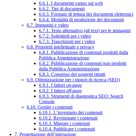
6.6.1. I documenti vanno sul web
6.6.2. Tipi di documenti
6.6.3. Formato di lettura dei documenti elettronici
6.6.4. Modalità di produzione dei documenti
6.7. Immagini e video
6.7.1. Testo alternativo (alt text) per le immagini
6.7.2. Sottotitoli per i video
6.7.3. Trascrizioni per i video
6.8. Proprietà intellettuale e privacy
6.8.1. Pubblicazione di contenuti prodotti dalla
Pubblica Amministrazione
6.8.2. Pubblicazione di contenuti non prodotti
dalla Pubblica Amministrazione
6.8.3. Consenso dei soggetti ritratti
6.9. Ottimizzazione per i motori di ricerca (SEO)
6.9.1. I fattori
on-page
6.9.2. I fattori
off-page
6.9.3. Strumenti di diagnostica SEO: Search
Console
6.10. Gestire i contenuti
6.10.1. L’inventario dei contenuti
6.10.2. Revisionare i contenuti
6.10.3. Migrare i contenuti
6.10.4. Pubblicare i contenuti
7. Progettazione dell’interazione