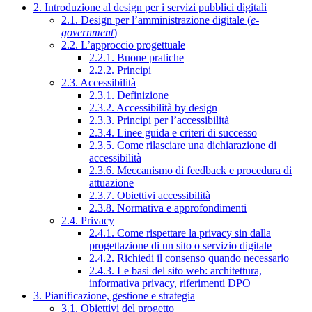
2. Introduzione al design per i servizi pubblici digitali
2.1. Design per l’amministrazione digitale (
e-
government
)
2.2. L’approccio progettuale
2.2.1. Buone pratiche
2.2.2. Principi
2.3. Accessibilità
2.3.1. Definizione
2.3.2. Accessibilità by design
2.3.3. Principi per l’accessibilità
2.3.4. Linee guida e criteri di successo
2.3.5. Come rilasciare una dichiarazione di
accessibilità
2.3.6. Meccanismo di feedback e procedura di
attuazione
2.3.7. Obiettivi accessibilità
2.3.8. Normativa e approfondimenti
2.4. Privacy
2.4.1. Come rispettare la privacy sin dalla
progettazione di un sito o servizio digitale
2.4.2. Richiedi il consenso quando necessario
2.4.3. Le basi del sito web: architettura,
informativa privacy, riferimenti DPO
3. Pianificazione, gestione e strategia
3.1. Obiettivi del progetto