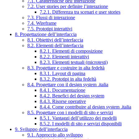
7.1. Caratteristiche dell’interazione
7.2. User stories per definire l’interazione
7.2.1. Differenza tra scenari e user stories
7.3. Flussi di interazione
7.4. Wireframe
7.5. Prototipi interattivi
8. Progettazione dell’interfaccia
8.1. Obiettivi dell’interfaccia
8.2. Elementi dell’interfaccia
8.2.1. Elementi di composizione
8.2.2. Elementi interattivi
8.2.3. Elementi testuali (microtesti)
8.3. Progettare e costruire in alta fedeltà
8.3.1. Layout di pagina
8.3.2. Prototipi in alta fedeltà
8.4. Progettare con il design system .italia
8.4.1. Documentazione
8.4.2. Benefici del design system
8.4.3. Risorse operative
8.4.4. Come contribuire al design system .italia
8.5. Progettare con i modelli di sito e servizi
8.5.1. Vantaggi dell’utilizzo dei modelli
8.5.2. I modelli di sito e servizi disponibili
9. Sviluppo dell’interfaccia
9.1. Approccio allo sviluppo