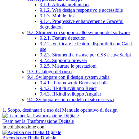
9.1.1. Attività preliminari
9.1.2. Web design responsivo e accessibile
9.1.3. Mobile first
9.1.4. Progressive enhancement e Graceful
degradation
9.2. Strumenti di supporto allo sviluppo del software
9.2.1. Feature detection
9.2.2. Verificare le feature disponibili con Can I
use
9.2.3. Strumenti e risorse per CSS e JavaScript
9.2.4. Supporto browser
9.2.5. Misurare le prestazioni
9.3. Catalogo del riuso
9.4. Sviluppare con il design system .italia
9.4.1. Il framework Bootstrap Italia
9.4.2. Il kit di sviluppo React
9.4.3. Il kit di sviluppo Angular
9.5. Sviluppare con i modelli di sito e servizi
1. Scopo, destinatari e uso del Manuale operativo di design
Team per la Trasformazione Digitale
in collaborazione con
Agenzia per l'Italia Digitale