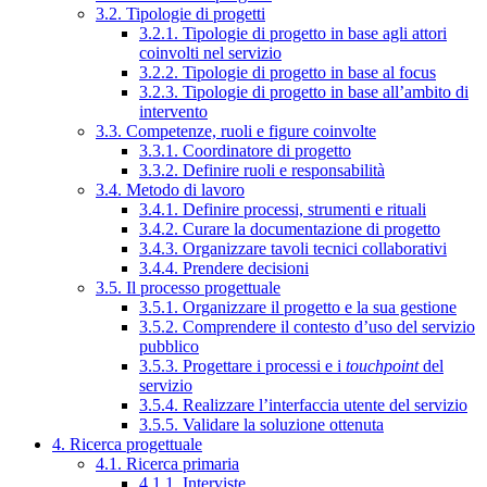
3.2. Tipologie di progetti
3.2.1. Tipologie di progetto in base agli attori
coinvolti nel servizio
3.2.2. Tipologie di progetto in base al focus
3.2.3. Tipologie di progetto in base all’ambito di
intervento
3.3. Competenze, ruoli e figure coinvolte
3.3.1. Coordinatore di progetto
3.3.2. Definire ruoli e responsabilità
3.4. Metodo di lavoro
3.4.1. Definire processi, strumenti e rituali
3.4.2. Curare la documentazione di progetto
3.4.3. Organizzare tavoli tecnici collaborativi
3.4.4. Prendere decisioni
3.5. Il processo progettuale
3.5.1. Organizzare il progetto e la sua gestione
3.5.2. Comprendere il contesto d’uso del servizio
pubblico
3.5.3. Progettare i processi e i
touchpoint
del
servizio
3.5.4. Realizzare l’interfaccia utente del servizio
3.5.5. Validare la soluzione ottenuta
4. Ricerca progettuale
4.1. Ricerca primaria
4.1.1. Interviste