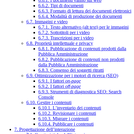
6.6.1. I documenti vanno sul web
6.6.2. Tipi di documenti
6.6.3. Formato di lettura dei documenti elettronici
6.6.4. Modalità di produzione dei documenti
6.7. Immagini e video
6.7.1. Testo alternativo (alt text) per le immagini
6.7.2. Sottotitoli per i video
6.7.3. Trascrizioni per i video
6.8. Proprietà intellettuale e privacy
6.8.1. Pubblicazione di contenuti prodotti dalla
Pubblica Amministrazione
6.8.2. Pubblicazione di contenuti non prodotti
dalla Pubblica Amministrazione
6.8.3. Consenso dei soggetti ritratti
6.9. Ottimizzazione per i motori di ricerca (SEO)
6.9.1. I fattori
on-page
6.9.2. I fattori
off-page
6.9.3. Strumenti di diagnostica SEO: Search
Console
6.10. Gestire i contenuti
6.10.1. L’inventario dei contenuti
6.10.2. Revisionare i contenuti
6.10.3. Migrare i contenuti
6.10.4. Pubblicare i contenuti
7. Progettazione dell’interazione