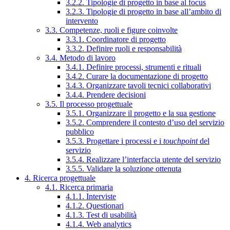
3.2.2. Tipologie di progetto in base al focus
3.2.3. Tipologie di progetto in base all’ambito di
intervento
3.3. Competenze, ruoli e figure coinvolte
3.3.1. Coordinatore di progetto
3.3.2. Definire ruoli e responsabilità
3.4. Metodo di lavoro
3.4.1. Definire processi, strumenti e rituali
3.4.2. Curare la documentazione di progetto
3.4.3. Organizzare tavoli tecnici collaborativi
3.4.4. Prendere decisioni
3.5. Il processo progettuale
3.5.1. Organizzare il progetto e la sua gestione
3.5.2. Comprendere il contesto d’uso del servizio
pubblico
3.5.3. Progettare i processi e i
touchpoint
del
servizio
3.5.4. Realizzare l’interfaccia utente del servizio
3.5.5. Validare la soluzione ottenuta
4. Ricerca progettuale
4.1. Ricerca primaria
4.1.1. Interviste
4.1.2. Questionari
4.1.3. Test di usabilità
4.1.4. Web analytics