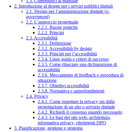
1.3. Contribuisci al manuale
2. Introduzione al design per i servizi pubblici digitali
2.1. Design per l’amministrazione digitale (
e-
government
)
2.2. L’approccio progettuale
2.2.1. Buone pratiche
2.2.2. Principi
2.3. Accessibilità
2.3.1. Definizione
2.3.2. Accessibilità by design
2.3.3. Principi per l’accessibilità
2.3.4. Linee guida e criteri di successo
2.3.5. Come rilasciare una dichiarazione di
accessibilità
2.3.6. Meccanismo di feedback e procedura di
attuazione
2.3.7. Obiettivi accessibilità
2.3.8. Normativa e approfondimenti
2.4. Privacy
2.4.1. Come rispettare la privacy sin dalla
progettazione di un sito o servizio digitale
2.4.2. Richiedi il consenso quando necessario
2.4.3. Le basi del sito web: architettura,
informativa privacy, riferimenti DPO
3. Pianificazione, gestione e strategia