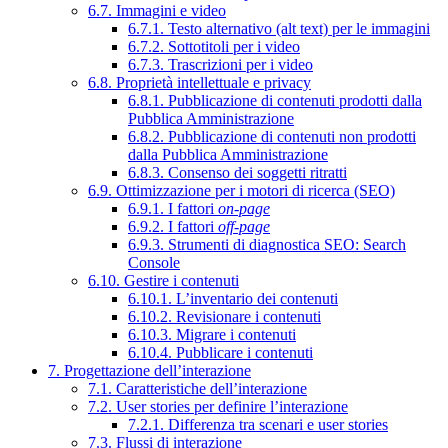
6.7. Immagini e video
6.7.1. Testo alternativo (alt text) per le immagini
6.7.2. Sottotitoli per i video
6.7.3. Trascrizioni per i video
6.8. Proprietà intellettuale e privacy
6.8.1. Pubblicazione di contenuti prodotti dalla
Pubblica Amministrazione
6.8.2. Pubblicazione di contenuti non prodotti
dalla Pubblica Amministrazione
6.8.3. Consenso dei soggetti ritratti
6.9. Ottimizzazione per i motori di ricerca (SEO)
6.9.1. I fattori
on-page
6.9.2. I fattori
off-page
6.9.3. Strumenti di diagnostica SEO: Search
Console
6.10. Gestire i contenuti
6.10.1. L’inventario dei contenuti
6.10.2. Revisionare i contenuti
6.10.3. Migrare i contenuti
6.10.4. Pubblicare i contenuti
7. Progettazione dell’interazione
7.1. Caratteristiche dell’interazione
7.2. User stories per definire l’interazione
7.2.1. Differenza tra scenari e user stories
7.3. Flussi di interazione