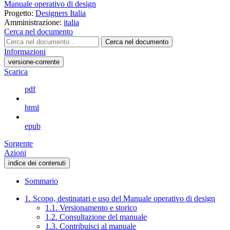
Manuale operativo di design
Progetto:
Designers Italia
Amministrazione:
italia
Cerca nel documento
Cerca nel documento
Informazioni
versione-corrente
Scarica
pdf
html
epub
Sorgente
Azioni
indice dei contenuti
Sommario
1. Scopo, destinatari e uso del Manuale operativo di design
1.1. Versionamento e storico
1.2. Consultazione del manuale
1.3. Contribuisci al manuale