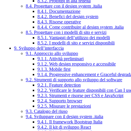
8.3.2. Prototipi in alta fedeltà
8.4. Progettare con il design system .italia
8.4.1. Documentazione
8.4.2. Benefici del design system
8.4.3. Risorse operative
8.4.4. Come contribuire al design system .italia
8.5. Progettare con i modelli di sito e servizi
8.5.1. Vantaggi dell’utilizzo dei modelli
8.5.2. I modelli di sito e servizi disponibili
9. Sviluppo dell’interfaccia
9.1. Approccio allo sviluppo
9.1.1. Attività preliminari
9.1.2. Web design responsivo e accessibile
9.1.3. Mobile first
9.1.4. Progressive enhancement e Graceful degrad
9.2. Strumenti di supporto allo sviluppo del software
9.2.1. Feature detection
9.2.2. Verificare le feature disponibili con Can I us
9.2.3. Strumenti e risorse per CSS e JavaScript
9.2.4. Supporto browser
9.2.5. Misurare le prestazioni
9.3. Catalogo del riuso
9.4. Sviluppare con il design system .italia
9.4.1. Il framework Bootstrap Italia
9.4.2. Il kit di sviluppo React