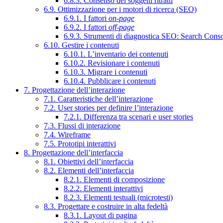
6.8.3. Consenso dei soggetti ritratti
6.9. Ottimizzazione per i motori di ricerca (SEO)
6.9.1. I fattori
on-page
6.9.2. I fattori
off-page
6.9.3. Strumenti di diagnostica SEO: Search Cons
6.10. Gestire i contenuti
6.10.1. L’inventario dei contenuti
6.10.2. Revisionare i contenuti
6.10.3. Migrare i contenuti
6.10.4. Pubblicare i contenuti
7. Progettazione dell’interazione
7.1. Caratteristiche dell’interazione
7.2. User stories per definire l’interazione
7.2.1. Differenza tra scenari e user stories
7.3. Flussi di interazione
7.4. Wireframe
7.5. Prototipi interattivi
8. Progettazione dell’interfaccia
8.1. Obiettivi dell’interfaccia
8.2. Elementi dell’interfaccia
8.2.1. Elementi di composizione
8.2.2. Elementi interattivi
8.2.3. Elementi testuali (microtesti)
8.3. Progettare e costruire in alta fedeltà
8.3.1. Layout di pagina