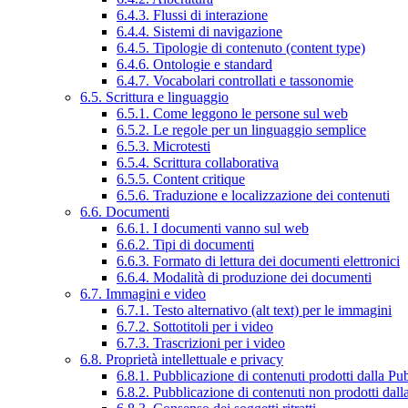
6.4.3. Flussi di interazione
6.4.4. Sistemi di navigazione
6.4.5. Tipologie di contenuto (content type)
6.4.6. Ontologie e standard
6.4.7. Vocabolari controllati e tassonomie
6.5. Scrittura e linguaggio
6.5.1. Come leggono le persone sul web
6.5.2. Le regole per un linguaggio semplice
6.5.3. Microtesti
6.5.4. Scrittura collaborativa
6.5.5. Content critique
6.5.6. Traduzione e localizzazione dei contenuti
6.6. Documenti
6.6.1. I documenti vanno sul web
6.6.2. Tipi di documenti
6.6.3. Formato di lettura dei documenti elettronici
6.6.4. Modalità di produzione dei documenti
6.7. Immagini e video
6.7.1. Testo alternativo (alt text) per le immagini
6.7.2. Sottotitoli per i video
6.7.3. Trascrizioni per i video
6.8. Proprietà intellettuale e privacy
6.8.1. Pubblicazione di contenuti prodotti dalla P
6.8.2. Pubblicazione di contenuti non prodotti dal