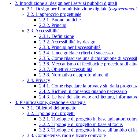
2. Introduzione al design per i servizi pubblici digitali
2.1. Design per l’amministrazione digitale (
e-government
2.2. L’approccio progettuale
2.2.1. Buone pratiche
2.2.2. Principi
2.3. Accessibilità
2.3.1. Definizione
2.3.2. Accessibilità by design
2.3.3. Principi per l’accessibilità
2.3.4. Linee guida e criteri di successo
2.3.5. Come rilasciare una dichiarazione di accessib
2.3.6. Meccanismo di feedback e procedura di attu
2.3.7. Obiettivi accessibilità
2.3.8. Normativa e approfondimenti
2.4. Privacy
2.4.1. Come rispettare la privacy sin dalla progettaz
2.4.2. Richiedi il consenso quando necessario
2.4.3. Le basi del sito web: architettura, informati
3. Pianificazione, gestione e strategia
3.1. Obiettivi del progetto
3.2. Tipologie di progetti
3.2.1. Tipologie di progetto in base agli attori coinv
3.2.2. Tipologie di progetto in base al focus
3.2.3. Tipologie di progetto in base all’ambito di i
3.3. Competenze, ruoli e figure coinvolte