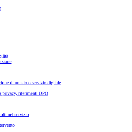
)
ilità
azione
ione di un sito o servizio digitale
va privacy, riferimenti DPO
olti nel servizio
ntervento