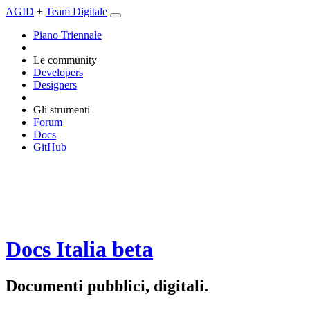
AGID
+
Team Digitale
Piano Triennale
Le community
Developers
Designers
Gli strumenti
Forum
Docs
GitHub
Docs Italia
beta
Documenti pubblici, digitali.