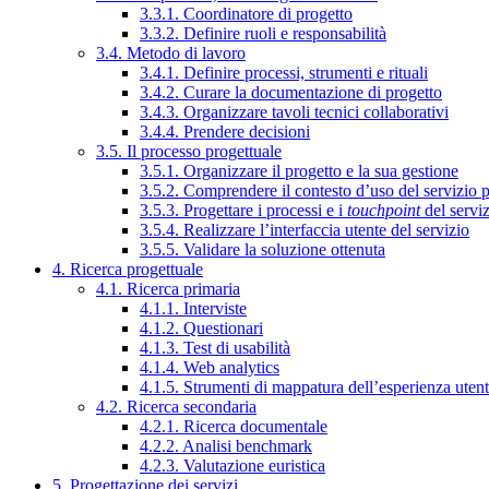
3.3.1. Coordinatore di progetto
3.3.2. Definire ruoli e responsabilità
3.4. Metodo di lavoro
3.4.1. Definire processi, strumenti e rituali
3.4.2. Curare la documentazione di progetto
3.4.3. Organizzare tavoli tecnici collaborativi
3.4.4. Prendere decisioni
3.5. Il processo progettuale
3.5.1. Organizzare il progetto e la sua gestione
3.5.2. Comprendere il contesto d’uso del servizio 
3.5.3. Progettare i processi e i
touchpoint
del servi
3.5.4. Realizzare l’interfaccia utente del servizio
3.5.5. Validare la soluzione ottenuta
4. Ricerca progettuale
4.1. Ricerca primaria
4.1.1. Interviste
4.1.2. Questionari
4.1.3. Test di usabilità
4.1.4. Web analytics
4.1.5. Strumenti di mappatura dell’esperienza uten
4.2. Ricerca secondaria
4.2.1. Ricerca documentale
4.2.2. Analisi benchmark
4.2.3. Valutazione euristica
5. Progettazione dei servizi