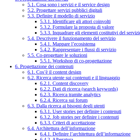
5.1. Cosa sono i servizi e il service design
5.2. Progettare servizi pubblici digitali
5.3. Definire il modello di servizio
5.3.1. Identificare gli attori coinvolti
5.3.2. Formulare la proposta di valore
5.3.3. Inquadrare gli elementi costitutivi del serviz
5.4. Descrivere il funzionamento del servizio
5.4.1. Mappare l’ecosistema
5.4.2. Rappresentare i flussi di servizio
5.5. Co-progettare le soluzioni
5.5.1. Workshop di co-progettazione
6. Progettazione dei contenuti
6.1. Cos’è il content design
6.2. Ricerca utente sui contenuti e il linguaggio
6.2.1. Content discovery
6.2.2. Dati di ricerca (search keywords)
6.2.3. Ricerca tramite analytics
6.2.4. Ricerca sui forum
6.3. Dalla ricerca ai bisogni degli utenti
6.3.1. User stories per definire i contenuti
6.3.2. Job stories per definire i contenuti
6.3.3. Criteri di accettazione
6.4. Architettura dell’informazione
6.4.1. Definire l’architettura dell’informazione
6.4.2. Alberatura