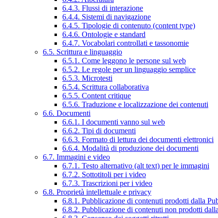
6.4.3. Flussi di interazione
6.4.4. Sistemi di navigazione
6.4.5. Tipologie di contenuto (content type)
6.4.6. Ontologie e standard
6.4.7. Vocabolari controllati e tassonomie
6.5. Scrittura e linguaggio
6.5.1. Come leggono le persone sul web
6.5.2. Le regole per un linguaggio semplice
6.5.3. Microtesti
6.5.4. Scrittura collaborativa
6.5.5. Content critique
6.5.6. Traduzione e localizzazione dei contenuti
6.6. Documenti
6.6.1. I documenti vanno sul web
6.6.2. Tipi di documenti
6.6.3. Formato di lettura dei documenti elettronici
6.6.4. Modalità di produzione dei documenti
6.7. Immagini e video
6.7.1. Testo alternativo (alt text) per le immagini
6.7.2. Sottotitoli per i video
6.7.3. Trascrizioni per i video
6.8. Proprietà intellettuale e privacy
6.8.1. Pubblicazione di contenuti prodotti dalla P
6.8.2. Pubblicazione di contenuti non prodotti dal