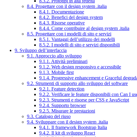
8.3.2. Prototipi in alta fedeltà
8.4. Progettare con il design system .italia
8.4.1. Documentazione
8.4.2. Benefici del design system
8.4.3. Risorse operative
8.4.4. Come contribuire al design system .italia
8.5. Progettare con i modelli di sito e servizi
8.5.1. Vantaggi dell’utilizzo dei modelli
8.5.2. I modelli di sito e servizi disponibili
9. Sviluppo dell’interfaccia
9.1. Approccio allo sviluppo
9.1.1. Attività preliminari
9.1.2. Web design responsivo e accessibile
9.1.3. Mobile first
9.1.4. Progressive enhancement e Graceful degrad
9.2. Strumenti di supporto allo sviluppo del software
9.2.1. Feature detection
9.2.2. Verificare le feature disponibili con Can I us
9.2.3. Strumenti e risorse per CSS e JavaScript
9.2.4. Supporto browser
9.2.5. Misurare le prestazioni
9.3. Catalogo del riuso
9.4. Sviluppare con il design system .italia
9.4.1. Il framework Bootstrap Italia
9.4.2. Il kit di sviluppo React