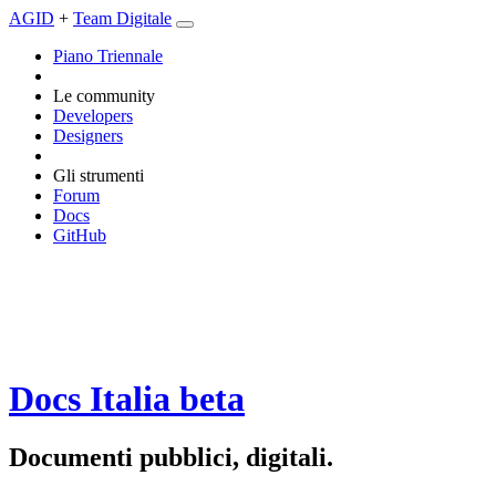
AGID
+
Team Digitale
Piano Triennale
Le community
Developers
Designers
Gli strumenti
Forum
Docs
GitHub
Docs Italia
beta
Documenti pubblici, digitali.