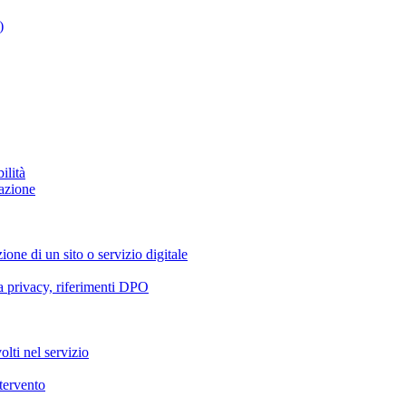
)
ilità
azione
ione di un sito o servizio digitale
va privacy, riferimenti DPO
olti nel servizio
ntervento