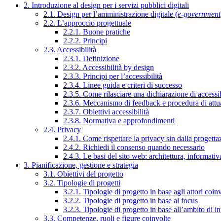
2. Introduzione al design per i servizi pubblici digitali
2.1. Design per l’amministrazione digitale (
e-government
2.2. L’approccio progettuale
2.2.1. Buone pratiche
2.2.2. Principi
2.3. Accessibilità
2.3.1. Definizione
2.3.2. Accessibilità by design
2.3.3. Principi per l’accessibilità
2.3.4. Linee guida e criteri di successo
2.3.5. Come rilasciare una dichiarazione di accessib
2.3.6. Meccanismo di feedback e procedura di attu
2.3.7. Obiettivi accessibilità
2.3.8. Normativa e approfondimenti
2.4. Privacy
2.4.1. Come rispettare la privacy sin dalla progettaz
2.4.2. Richiedi il consenso quando necessario
2.4.3. Le basi del sito web: architettura, informati
3. Pianificazione, gestione e strategia
3.1. Obiettivi del progetto
3.2. Tipologie di progetti
3.2.1. Tipologie di progetto in base agli attori coinv
3.2.2. Tipologie di progetto in base al focus
3.2.3. Tipologie di progetto in base all’ambito di i
3.3. Competenze, ruoli e figure coinvolte