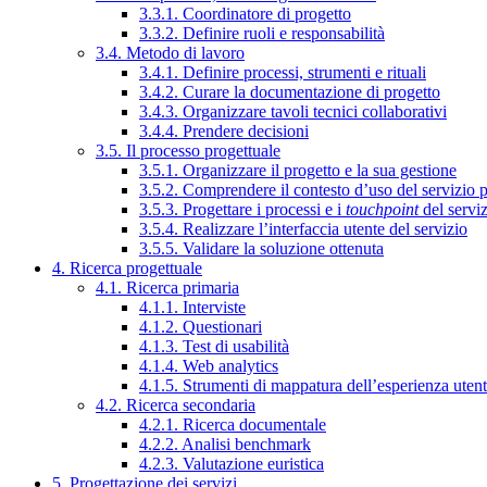
3.3.1. Coordinatore di progetto
3.3.2. Definire ruoli e responsabilità
3.4. Metodo di lavoro
3.4.1. Definire processi, strumenti e rituali
3.4.2. Curare la documentazione di progetto
3.4.3. Organizzare tavoli tecnici collaborativi
3.4.4. Prendere decisioni
3.5. Il processo progettuale
3.5.1. Organizzare il progetto e la sua gestione
3.5.2. Comprendere il contesto d’uso del servizio 
3.5.3. Progettare i processi e i
touchpoint
del servi
3.5.4. Realizzare l’interfaccia utente del servizio
3.5.5. Validare la soluzione ottenuta
4. Ricerca progettuale
4.1. Ricerca primaria
4.1.1. Interviste
4.1.2. Questionari
4.1.3. Test di usabilità
4.1.4. Web analytics
4.1.5. Strumenti di mappatura dell’esperienza uten
4.2. Ricerca secondaria
4.2.1. Ricerca documentale
4.2.2. Analisi benchmark
4.2.3. Valutazione euristica
5. Progettazione dei servizi