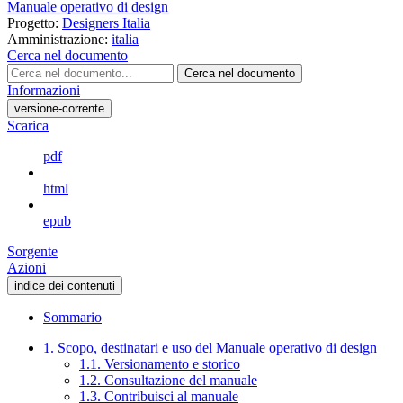
Manuale operativo di design
Progetto:
Designers Italia
Amministrazione:
italia
Cerca nel documento
Cerca nel documento
Informazioni
versione-corrente
Scarica
pdf
html
epub
Sorgente
Azioni
indice dei contenuti
Sommario
1. Scopo, destinatari e uso del Manuale operativo di design
1.1. Versionamento e storico
1.2. Consultazione del manuale
1.3. Contribuisci al manuale