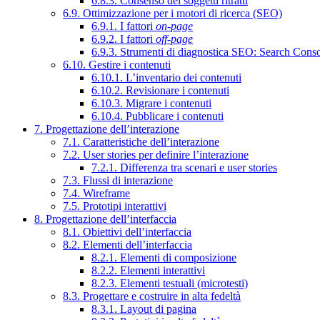
6.8.3. Consenso dei soggetti ritratti
6.9. Ottimizzazione per i motori di ricerca (SEO)
6.9.1. I fattori
on-page
6.9.2. I fattori
off-page
6.9.3. Strumenti di diagnostica SEO: Search Cons
6.10. Gestire i contenuti
6.10.1. L’inventario dei contenuti
6.10.2. Revisionare i contenuti
6.10.3. Migrare i contenuti
6.10.4. Pubblicare i contenuti
7. Progettazione dell’interazione
7.1. Caratteristiche dell’interazione
7.2. User stories per definire l’interazione
7.2.1. Differenza tra scenari e user stories
7.3. Flussi di interazione
7.4. Wireframe
7.5. Prototipi interattivi
8. Progettazione dell’interfaccia
8.1. Obiettivi dell’interfaccia
8.2. Elementi dell’interfaccia
8.2.1. Elementi di composizione
8.2.2. Elementi interattivi
8.2.3. Elementi testuali (microtesti)
8.3. Progettare e costruire in alta fedeltà
8.3.1. Layout di pagina