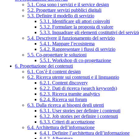
5.1. Cosa sono i servizi e il service design
5.2. Progettare servizi pubblici digitali
5.3. Definire il modello di servizio
5.3.1. Identificare gli attori coinvolti
5.3.2. Formulare la proposta di valore
5.3.3. Inquadrare gli elementi costitutivi del serviz
5.4. Descrivere il funzionamento del servizio
5.4.1. Mappare l’ecosistema
5.4.2. Rappresentare i flussi di servizio
5.5. Co-progettare le soluzioni
5.5.1. Workshop di co-progettazione
6. Progettazione dei contenuti
6.1. Cos’è il content design
6.2. Ricerca utente sui contenuti e il linguaggio
6.2.1. Content discovery
6.2.2. Dati di ricerca (search keywords)
6.2.3. Ricerca tramite analytics
6.2.4. Ricerca sui forum
6.3. Dalla ricerca ai bisogni degli utenti
6.3.1. User stories per definire i contenuti
6.3.2. Job stories per definire i contenuti
6.3.3. Criteri di accettazione
6.4. Architettura dell’informazione
6.4.1. Definire l’architettura dell’informazione
6.4.2. Alberatura