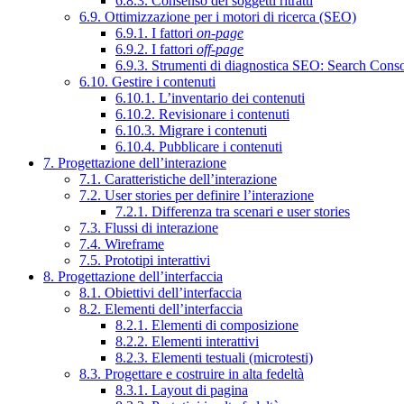
6.8.3. Consenso dei soggetti ritratti
6.9. Ottimizzazione per i motori di ricerca (SEO)
6.9.1. I fattori
on-page
6.9.2. I fattori
off-page
6.9.3. Strumenti di diagnostica SEO: Search Cons
6.10. Gestire i contenuti
6.10.1. L’inventario dei contenuti
6.10.2. Revisionare i contenuti
6.10.3. Migrare i contenuti
6.10.4. Pubblicare i contenuti
7. Progettazione dell’interazione
7.1. Caratteristiche dell’interazione
7.2. User stories per definire l’interazione
7.2.1. Differenza tra scenari e user stories
7.3. Flussi di interazione
7.4. Wireframe
7.5. Prototipi interattivi
8. Progettazione dell’interfaccia
8.1. Obiettivi dell’interfaccia
8.2. Elementi dell’interfaccia
8.2.1. Elementi di composizione
8.2.2. Elementi interattivi
8.2.3. Elementi testuali (microtesti)
8.3. Progettare e costruire in alta fedeltà
8.3.1. Layout di pagina