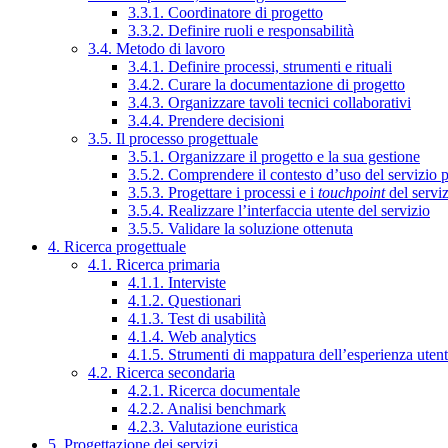
3.3.1. Coordinatore di progetto
3.3.2. Definire ruoli e responsabilità
3.4. Metodo di lavoro
3.4.1. Definire processi, strumenti e rituali
3.4.2. Curare la documentazione di progetto
3.4.3. Organizzare tavoli tecnici collaborativi
3.4.4. Prendere decisioni
3.5. Il processo progettuale
3.5.1. Organizzare il progetto e la sua gestione
3.5.2. Comprendere il contesto d’uso del servizio 
3.5.3. Progettare i processi e i
touchpoint
del servi
3.5.4. Realizzare l’interfaccia utente del servizio
3.5.5. Validare la soluzione ottenuta
4. Ricerca progettuale
4.1. Ricerca primaria
4.1.1. Interviste
4.1.2. Questionari
4.1.3. Test di usabilità
4.1.4. Web analytics
4.1.5. Strumenti di mappatura dell’esperienza uten
4.2. Ricerca secondaria
4.2.1. Ricerca documentale
4.2.2. Analisi benchmark
4.2.3. Valutazione euristica
5. Progettazione dei servizi