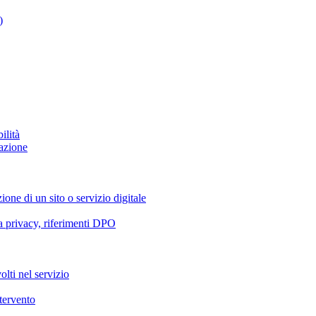
)
ilità
azione
ione di un sito o servizio digitale
va privacy, riferimenti DPO
olti nel servizio
ntervento