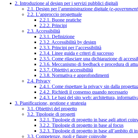
2. Introduzione al design per i servizi pubblici digitali
2.1. Design per l’amministrazione digitale (
e-government
2.2. L’approccio progettuale
2.2.1. Buone pratiche
2.2.2. Principi
2.3. Accessibilità
2.3.1. Definizione
2.3.2. Accessibilità by design
2.3.3. Principi per l’accessibilità
2.3.4. Linee guida e criteri di successo
2.3.5. Come rilasciare una dichiarazione di accessib
2.3.6. Meccanismo di feedback e procedura di attu
2.3.7. Obiettivi accessibilità
2.3.8. Normativa e approfondimenti
2.4. Privacy
2.4.1. Come rispettare la privacy sin dalla progettaz
2.4.2. Richiedi il consenso quando necessario
2.4.3. Le basi del sito web: architettura, informati
3. Pianificazione, gestione e strategia
3.1. Obiettivi del progetto
3.2. Tipologie di progetti
3.2.1. Tipologie di progetto in base agli attori coinv
3.2.2. Tipologie di progetto in base al focus
3.2.3. Tipologie di progetto in base all’ambito di i
3.3. Competenze, ruoli e figure coinvolte