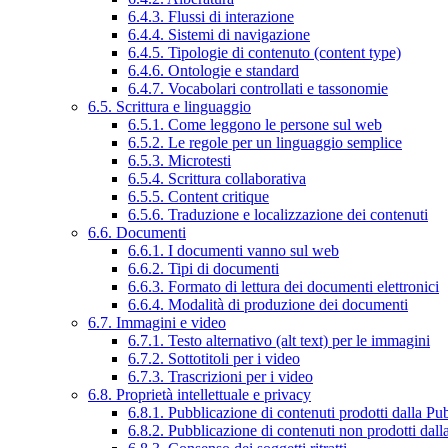
6.4.3. Flussi di interazione
6.4.4. Sistemi di navigazione
6.4.5. Tipologie di contenuto (content type)
6.4.6. Ontologie e standard
6.4.7. Vocabolari controllati e tassonomie
6.5. Scrittura e linguaggio
6.5.1. Come leggono le persone sul web
6.5.2. Le regole per un linguaggio semplice
6.5.3. Microtesti
6.5.4. Scrittura collaborativa
6.5.5. Content critique
6.5.6. Traduzione e localizzazione dei contenuti
6.6. Documenti
6.6.1. I documenti vanno sul web
6.6.2. Tipi di documenti
6.6.3. Formato di lettura dei documenti elettronici
6.6.4. Modalità di produzione dei documenti
6.7. Immagini e video
6.7.1. Testo alternativo (alt text) per le immagini
6.7.2. Sottotitoli per i video
6.7.3. Trascrizioni per i video
6.8. Proprietà intellettuale e privacy
6.8.1. Pubblicazione di contenuti prodotti dalla P
6.8.2. Pubblicazione di contenuti non prodotti dal