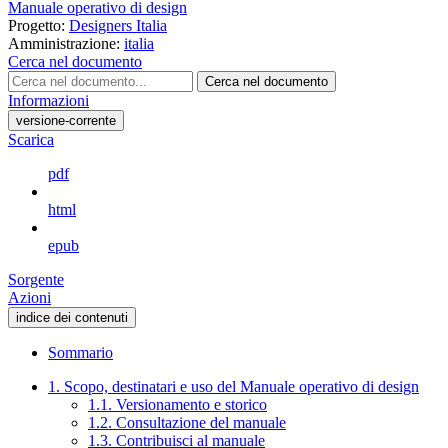
Manuale operativo di design
Progetto:
Designers Italia
Amministrazione:
italia
Cerca nel documento
Cerca nel documento
Informazioni
versione-corrente
Scarica
pdf
html
epub
Sorgente
Azioni
indice dei contenuti
Sommario
1. Scopo, destinatari e uso del Manuale operativo di design
1.1. Versionamento e storico
1.2. Consultazione del manuale
1.3. Contribuisci al manuale