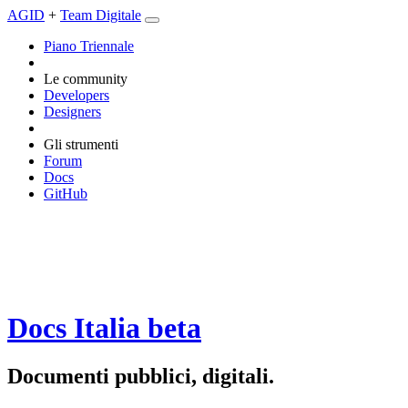
AGID
+
Team Digitale
Piano Triennale
Le community
Developers
Designers
Gli strumenti
Forum
Docs
GitHub
Docs Italia
beta
Documenti pubblici, digitali.