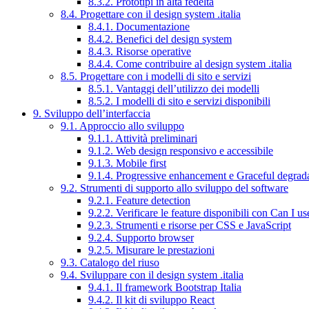
8.3.2. Prototipi in alta fedeltà
8.4. Progettare con il design system .italia
8.4.1. Documentazione
8.4.2. Benefici del design system
8.4.3. Risorse operative
8.4.4. Come contribuire al design system .italia
8.5. Progettare con i modelli di sito e servizi
8.5.1. Vantaggi dell’utilizzo dei modelli
8.5.2. I modelli di sito e servizi disponibili
9. Sviluppo dell’interfaccia
9.1. Approccio allo sviluppo
9.1.1. Attività preliminari
9.1.2. Web design responsivo e accessibile
9.1.3. Mobile first
9.1.4. Progressive enhancement e Graceful degrad
9.2. Strumenti di supporto allo sviluppo del software
9.2.1. Feature detection
9.2.2. Verificare le feature disponibili con Can I us
9.2.3. Strumenti e risorse per CSS e JavaScript
9.2.4. Supporto browser
9.2.5. Misurare le prestazioni
9.3. Catalogo del riuso
9.4. Sviluppare con il design system .italia
9.4.1. Il framework Bootstrap Italia
9.4.2. Il kit di sviluppo React