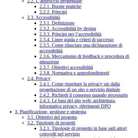
2.2. L’approccio progettuale
2.2.1. Buone pratiche
2.2.2. Principi
2.3. Accessibilità
2.3.1. Definizione
2.3.2. Accessibilità by design
2.3.3. Principi per l’accessibilità
2.3.4. Linee guida e criteri di successo
2.3.5. Come rilasciare una dichiarazione di
accessibilità
2.3.6. Meccanismo di feedback e procedura di
attuazione
2.3.7. Obiettivi accessibilità
2.3.8. Normativa e approfondimenti
2.4. Privacy
2.4.1. Come rispettare la privacy sin dalla
progettazione di un sito o servizio digitale
2.4.2. Richiedi il consenso quando necessario
2.4.3. Le basi del sito web: architettura,
informativa privacy, riferimenti DPO
3. Pianificazione, gestione e strategia
3.1. Obiettivi del progetto
3.2. Tipologie di progetti
3.2.1. Tipologie di progetto in base agli attori
coinvolti nel servizio