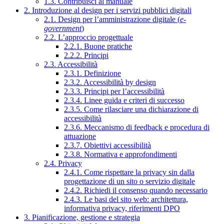
1.3. Contribuisci al manuale
2. Introduzione al design per i servizi pubblici digitali
2.1. Design per l’amministrazione digitale (
e-
government
)
2.2. L’approccio progettuale
2.2.1. Buone pratiche
2.2.2. Principi
2.3. Accessibilità
2.3.1. Definizione
2.3.2. Accessibilità by design
2.3.3. Principi per l’accessibilità
2.3.4. Linee guida e criteri di successo
2.3.5. Come rilasciare una dichiarazione di
accessibilità
2.3.6. Meccanismo di feedback e procedura di
attuazione
2.3.7. Obiettivi accessibilità
2.3.8. Normativa e approfondimenti
2.4. Privacy
2.4.1. Come rispettare la privacy sin dalla
progettazione di un sito o servizio digitale
2.4.2. Richiedi il consenso quando necessario
2.4.3. Le basi del sito web: architettura,
informativa privacy, riferimenti DPO
3. Pianificazione, gestione e strategia