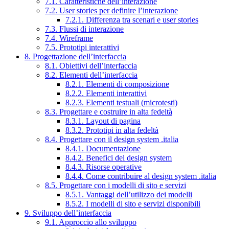
7.1. Caratteristiche dell’interazione
7.2. User stories per definire l’interazione
7.2.1. Differenza tra scenari e user stories
7.3. Flussi di interazione
7.4. Wireframe
7.5. Prototipi interattivi
8. Progettazione dell’interfaccia
8.1. Obiettivi dell’interfaccia
8.2. Elementi dell’interfaccia
8.2.1. Elementi di composizione
8.2.2. Elementi interattivi
8.2.3. Elementi testuali (microtesti)
8.3. Progettare e costruire in alta fedeltà
8.3.1. Layout di pagina
8.3.2. Prototipi in alta fedeltà
8.4. Progettare con il design system .italia
8.4.1. Documentazione
8.4.2. Benefici del design system
8.4.3. Risorse operative
8.4.4. Come contribuire al design system .italia
8.5. Progettare con i modelli di sito e servizi
8.5.1. Vantaggi dell’utilizzo dei modelli
8.5.2. I modelli di sito e servizi disponibili
9. Sviluppo dell’interfaccia
9.1. Approccio allo sviluppo