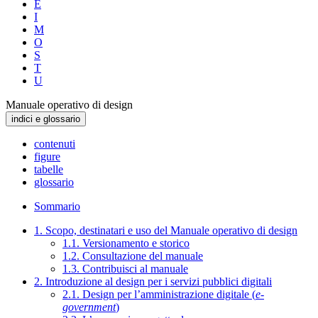
E
I
M
O
S
T
U
Manuale operativo di design
indici e glossario
contenuti
figure
tabelle
glossario
Sommario
1. Scopo, destinatari e uso del Manuale operativo di design
1.1. Versionamento e storico
1.2. Consultazione del manuale
1.3. Contribuisci al manuale
2. Introduzione al design per i servizi pubblici digitali
2.1. Design per l’amministrazione digitale (
e-
government
)