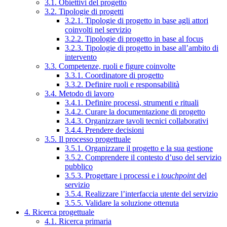
3.1. Obiettivi del progetto
3.2. Tipologie di progetti
3.2.1. Tipologie di progetto in base agli attori
coinvolti nel servizio
3.2.2. Tipologie di progetto in base al focus
3.2.3. Tipologie di progetto in base all’ambito di
intervento
3.3. Competenze, ruoli e figure coinvolte
3.3.1. Coordinatore di progetto
3.3.2. Definire ruoli e responsabilità
3.4. Metodo di lavoro
3.4.1. Definire processi, strumenti e rituali
3.4.2. Curare la documentazione di progetto
3.4.3. Organizzare tavoli tecnici collaborativi
3.4.4. Prendere decisioni
3.5. Il processo progettuale
3.5.1. Organizzare il progetto e la sua gestione
3.5.2. Comprendere il contesto d’uso del servizio
pubblico
3.5.3. Progettare i processi e i
touchpoint
del
servizio
3.5.4. Realizzare l’interfaccia utente del servizio
3.5.5. Validare la soluzione ottenuta
4. Ricerca progettuale
4.1. Ricerca primaria