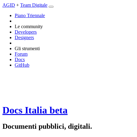
AGID
+
Team Digitale
Piano Triennale
Le community
Developers
Designers
Gli strumenti
Forum
Docs
GitHub
Docs Italia
beta
Documenti pubblici, digitali.