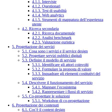
4.1.1. Interviste
4.1.2. Questionari
4.1.3. Test di usabilità
4.1.4. Web analytics
4.1.5. Strumenti di mappatura dell’esperienza
utente
4.2. Ricerca secondaria
4.2.1. Ricerca documentale
4.2.2. Analisi benchmark
4.2.3. Valutazione euristica
5. Progettazione dei servizi
5.1. Cosa sono i servizi e il service design
5.2. Progettare servizi pubblici digitali
5.3. Definire il modello di servizio
5.3.1. Identificare gli attori coinvolti
5.3.2. Formulare la proposta di valore
5.3.3. Inquadrare gli elementi costitutivi del
servizio
5.4. Descrivere il funzionamento del servizio
5.4.1. Mappare l’ecosistema
5.4.2. Rappresentare i flussi di servizio
5.5. Co-progettare le soluzioni
5.5.1. Workshop di co-progettazione
6. Progettazione dei contenuti
6.1. Cos’è il content design