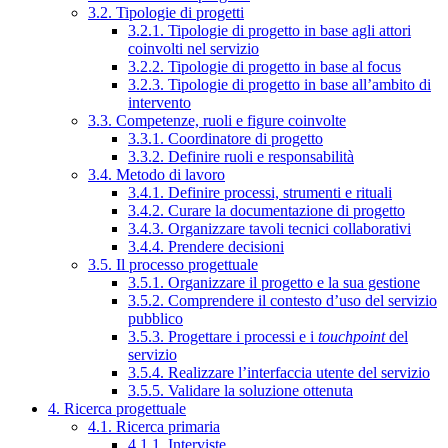
3.2. Tipologie di progetti
3.2.1. Tipologie di progetto in base agli attori
coinvolti nel servizio
3.2.2. Tipologie di progetto in base al focus
3.2.3. Tipologie di progetto in base all’ambito di
intervento
3.3. Competenze, ruoli e figure coinvolte
3.3.1. Coordinatore di progetto
3.3.2. Definire ruoli e responsabilità
3.4. Metodo di lavoro
3.4.1. Definire processi, strumenti e rituali
3.4.2. Curare la documentazione di progetto
3.4.3. Organizzare tavoli tecnici collaborativi
3.4.4. Prendere decisioni
3.5. Il processo progettuale
3.5.1. Organizzare il progetto e la sua gestione
3.5.2. Comprendere il contesto d’uso del servizio
pubblico
3.5.3. Progettare i processi e i
touchpoint
del
servizio
3.5.4. Realizzare l’interfaccia utente del servizio
3.5.5. Validare la soluzione ottenuta
4. Ricerca progettuale
4.1. Ricerca primaria
4.1.1. Interviste