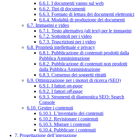
6.6.1. I documenti vanno sul web
6.6.2. Tipi di documenti
6.6.3. Formato di lettura dei documenti elettronici
6.6.4. Modalità di produzione dei documenti
6.7. Immagini e video
6.7.1. Testo alternativo (alt text) per le immagini
6.7.2. Sottotitoli per i video
6.7.3. Trascrizioni per i video
6.8. Proprietà intellettuale e privacy
6.8.1. Pubblicazione di contenuti prodotti dalla
Pubblica Amministrazione
6.8.2. Pubblicazione di contenuti non prodotti
dalla Pubblica Amministrazione
6.8.3. Consenso dei soggetti ritratti
6.9. Ottimizzazione per i motori di ricerca (SEO)
6.9.1. I fattori
on-page
6.9.2. I fattori
off-page
6.9.3. Strumenti di diagnostica SEO: Search
Console
6.10. Gestire i contenuti
6.10.1. L’inventario dei contenuti
6.10.2. Revisionare i contenuti
6.10.3. Migrare i contenuti
6.10.4. Pubblicare i contenuti
7. Progettazione dell’interazione