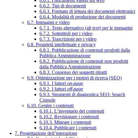
6.6.1. I documenti vanno sul web
6.6.2. Tipi di documenti
6.6.3. Formato di lettura dei documenti elettronici
6.6.4. Modalità di produzione dei documenti
6.7. Immagini e video
6.7.1. Testo alternativo (alt text) per le immagini
6.7.2. Sottotitoli per i video
6.7.3. Trascrizioni per i video
6.8. Proprietà intellettuale e privacy
6.8.1. Pubblicazione di contenuti prodotti dalla
Pubblica Amministrazione
6.8.2. Pubblicazione di contenuti non prodotti
dalla Pubblica Amministrazione
6.8.3. Consenso dei soggetti ritratti
6.9. Ottimizzazione per i motori di ricerca (SEO)
6.9.1. I fattori
on-page
6.9.2. I fattori
off-page
6.9.3. Strumenti di diagnostica SEO: Search
Console
6.10. Gestire i contenuti
6.10.1. L’inventario dei contenuti
6.10.2. Revisionare i contenuti
6.10.3. Migrare i contenuti
6.10.4. Pubblicare i contenuti
7. Progettazione dell’interazione