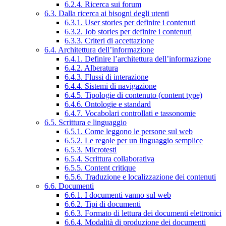
6.2.4. Ricerca sui forum
6.3. Dalla ricerca ai bisogni degli utenti
6.3.1. User stories per definire i contenuti
6.3.2. Job stories per definire i contenuti
6.3.3. Criteri di accettazione
6.4. Architettura dell’informazione
6.4.1. Definire l’architettura dell’informazione
6.4.2. Alberatura
6.4.3. Flussi di interazione
6.4.4. Sistemi di navigazione
6.4.5. Tipologie di contenuto (content type)
6.4.6. Ontologie e standard
6.4.7. Vocabolari controllati e tassonomie
6.5. Scrittura e linguaggio
6.5.1. Come leggono le persone sul web
6.5.2. Le regole per un linguaggio semplice
6.5.3. Microtesti
6.5.4. Scrittura collaborativa
6.5.5. Content critique
6.5.6. Traduzione e localizzazione dei contenuti
6.6. Documenti
6.6.1. I documenti vanno sul web
6.6.2. Tipi di documenti
6.6.3. Formato di lettura dei documenti elettronici
6.6.4. Modalità di produzione dei documenti