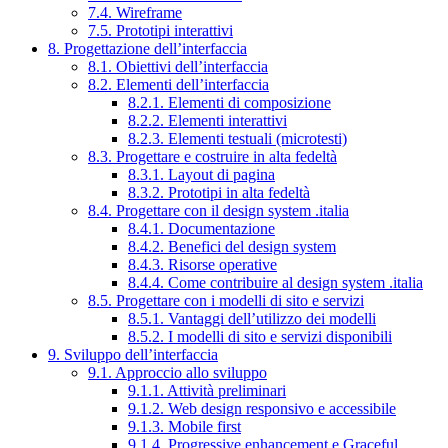
7.4. Wireframe
7.5. Prototipi interattivi
8. Progettazione dell’interfaccia
8.1. Obiettivi dell’interfaccia
8.2. Elementi dell’interfaccia
8.2.1. Elementi di composizione
8.2.2. Elementi interattivi
8.2.3. Elementi testuali (microtesti)
8.3. Progettare e costruire in alta fedeltà
8.3.1. Layout di pagina
8.3.2. Prototipi in alta fedeltà
8.4. Progettare con il design system .italia
8.4.1. Documentazione
8.4.2. Benefici del design system
8.4.3. Risorse operative
8.4.4. Come contribuire al design system .italia
8.5. Progettare con i modelli di sito e servizi
8.5.1. Vantaggi dell’utilizzo dei modelli
8.5.2. I modelli di sito e servizi disponibili
9. Sviluppo dell’interfaccia
9.1. Approccio allo sviluppo
9.1.1. Attività preliminari
9.1.2. Web design responsivo e accessibile
9.1.3. Mobile first
9.1.4. Progressive enhancement e Graceful