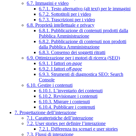
6.7. Immagini e video
6.7.1. Testo alternativo (alt text) per le immagini
6.7.2. Sottotitoli per i video
6.7.3. Trascrizioni per i video
6.8. Proprietà intellettuale e privacy
6.8.1. Pubblicazione di contenuti prodotti dalla
Pubblica Amministrazione
6.8.2. Pubblicazione di contenuti non prodotti
dalla Pubblica Amministrazione
6.8.3. Consenso dei soggetti ritratti
6.9. Ottimizzazione per i motori di ricerca (SEO)
6.9.1. I fattori
on-page
6.9.2. I fattori
off-page
6.9.3. Strumenti di diagnostica SEO: Search
Console
6.10. Gestire i contenuti
6.10.1. L’inventario dei contenuti
6.10.2. Revisionare i contenuti
6.10.3. Migrare i contenuti
6.10.4. Pubblicare i contenuti
7. Progettazione dell’interazione
7.1. Caratteristiche dell’interazione
7.2. User stories per definire l’interazione
7.2.1. Differenza tra scenari e user stories
7.3. Flussi di interazione