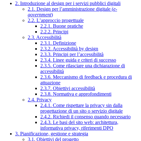
2. Introduzione al design per i servizi pubblici digitali
2.1. Design per l’amministrazione digitale (
e-
government
)
2.2. L’approccio progettuale
2.2.1. Buone pratiche
2.2.2. Principi
2.3. Accessibilità
2.3.1. Definizione
2.3.2. Accessibilità by design
2.3.3. Principi per l’accessibilità
2.3.4. Linee guida e criteri di successo
2.3.5. Come rilasciare una dichiarazione di
accessibilità
2.3.6. Meccanismo di feedback e procedura di
attuazione
2.3.7. Obiettivi accessibilità
2.3.8. Normativa e approfondimenti
2.4. Privacy
2.4.1. Come rispettare la privacy sin dalla
progettazione di un sito o servizio digitale
2.4.2. Richiedi il consenso quando necessario
2.4.3. Le basi del sito web: architettura,
informativa privacy, riferimenti DPO
3. Pianificazione, gestione e strategia
3.1. Obiettivi del progetto