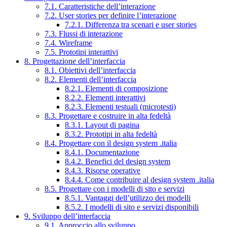
7.1. Caratteristiche dell’interazione
7.2. User stories per definire l’interazione
7.2.1. Differenza tra scenari e user stories
7.3. Flussi di interazione
7.4. Wireframe
7.5. Prototipi interattivi
8. Progettazione dell’interfaccia
8.1. Obiettivi dell’interfaccia
8.2. Elementi dell’interfaccia
8.2.1. Elementi di composizione
8.2.2. Elementi interattivi
8.2.3. Elementi testuali (microtesti)
8.3. Progettare e costruire in alta fedeltà
8.3.1. Layout di pagina
8.3.2. Prototipi in alta fedeltà
8.4. Progettare con il design system .italia
8.4.1. Documentazione
8.4.2. Benefici del design system
8.4.3. Risorse operative
8.4.4. Come contribuire al design system .italia
8.5. Progettare con i modelli di sito e servizi
8.5.1. Vantaggi dell’utilizzo dei modelli
8.5.2. I modelli di sito e servizi disponibili
9. Sviluppo dell’interfaccia
9.1. Approccio allo sviluppo