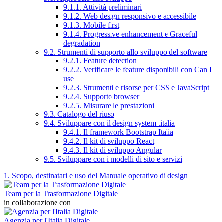
9.1.1. Attività preliminari
9.1.2. Web design responsivo e accessibile
9.1.3. Mobile first
9.1.4. Progressive enhancement e Graceful
degradation
9.2. Strumenti di supporto allo sviluppo del software
9.2.1. Feature detection
9.2.2. Verificare le feature disponibili con Can I
use
9.2.3. Strumenti e risorse per CSS e JavaScript
9.2.4. Supporto browser
9.2.5. Misurare le prestazioni
9.3. Catalogo del riuso
9.4. Sviluppare con il design system .italia
9.4.1. Il framework Bootstrap Italia
9.4.2. Il kit di sviluppo React
9.4.3. Il kit di sviluppo Angular
9.5. Sviluppare con i modelli di sito e servizi
1. Scopo, destinatari e uso del Manuale operativo di design
Team per la Trasformazione Digitale
in collaborazione con
Agenzia per l'Italia Digitale