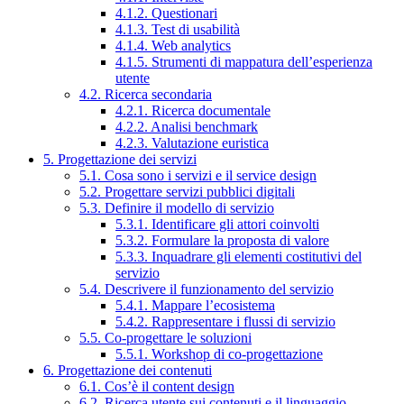
4.1.2. Questionari
4.1.3. Test di usabilità
4.1.4. Web analytics
4.1.5. Strumenti di mappatura dell’esperienza
utente
4.2. Ricerca secondaria
4.2.1. Ricerca documentale
4.2.2. Analisi benchmark
4.2.3. Valutazione euristica
5. Progettazione dei servizi
5.1. Cosa sono i servizi e il service design
5.2. Progettare servizi pubblici digitali
5.3. Definire il modello di servizio
5.3.1. Identificare gli attori coinvolti
5.3.2. Formulare la proposta di valore
5.3.3. Inquadrare gli elementi costitutivi del
servizio
5.4. Descrivere il funzionamento del servizio
5.4.1. Mappare l’ecosistema
5.4.2. Rappresentare i flussi di servizio
5.5. Co-progettare le soluzioni
5.5.1. Workshop di co-progettazione
6. Progettazione dei contenuti
6.1. Cos’è il content design
6.2. Ricerca utente sui contenuti e il linguaggio