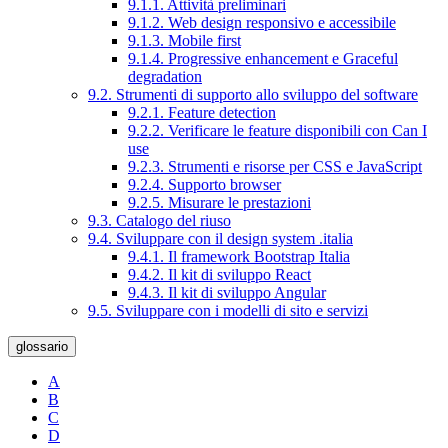
9.1.1. Attività preliminari
9.1.2. Web design responsivo e accessibile
9.1.3. Mobile first
9.1.4. Progressive enhancement e Graceful
degradation
9.2. Strumenti di supporto allo sviluppo del software
9.2.1. Feature detection
9.2.2. Verificare le feature disponibili con Can I
use
9.2.3. Strumenti e risorse per CSS e JavaScript
9.2.4. Supporto browser
9.2.5. Misurare le prestazioni
9.3. Catalogo del riuso
9.4. Sviluppare con il design system .italia
9.4.1. Il framework Bootstrap Italia
9.4.2. Il kit di sviluppo React
9.4.3. Il kit di sviluppo Angular
9.5. Sviluppare con i modelli di sito e servizi
glossario
A
B
C
D