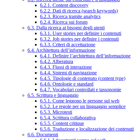
6.2.1. Content discovery
6.2.2. Dati di ricerca (search keywords)
6.2.3. Ricerca tramite analytics
6.2.4. Ricerca sui forum
6.3. Dalla ricerca ai bisogni degli utenti
6.3.1. User stories per definire i contenuti
6.3.2. Job stories per definire i contenuti
6.3.3. Criteri di accettazione
6.4. Architettura dell’informazione
6.4.1. Definire l’architettura dell’informazione
6.4.2. Alberatura
6.4.3. Flussi di interazione
6.4.4. Sistemi di navigazione
6.4.5. Tipologie di contenuto (content type)
6.4.6. Ontologie e standard
6.4.7. Vocabolari controllati e tassonomie
6.5. Scrittura e linguaggio
6.5.1. Come leggono le persone sul web
6.5.2. Le regole per un linguaggio semplice
6.5.3. Microtesti
6.5.4. Scrittura collaborativa
6.5.5. Content critique
6.5.6. Traduzione e localizzazione dei contenuti
6.6. Documenti