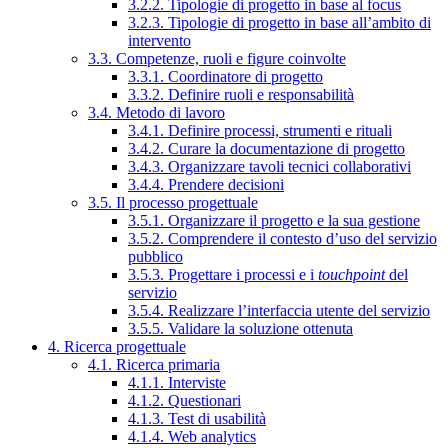
3.2.2. Tipologie di progetto in base al focus
3.2.3. Tipologie di progetto in base all’ambito di
intervento
3.3. Competenze, ruoli e figure coinvolte
3.3.1. Coordinatore di progetto
3.3.2. Definire ruoli e responsabilità
3.4. Metodo di lavoro
3.4.1. Definire processi, strumenti e rituali
3.4.2. Curare la documentazione di progetto
3.4.3. Organizzare tavoli tecnici collaborativi
3.4.4. Prendere decisioni
3.5. Il processo progettuale
3.5.1. Organizzare il progetto e la sua gestione
3.5.2. Comprendere il contesto d’uso del servizio
pubblico
3.5.3. Progettare i processi e i
touchpoint
del
servizio
3.5.4. Realizzare l’interfaccia utente del servizio
3.5.5. Validare la soluzione ottenuta
4. Ricerca progettuale
4.1. Ricerca primaria
4.1.1. Interviste
4.1.2. Questionari
4.1.3. Test di usabilità
4.1.4. Web analytics