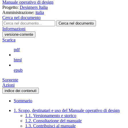
Manuale operativo di design
Progetto:
Designers Italia
Amministrazione:
italia
Cerca nel documento
Cerca nel documento
Informazioni
versione-corrente
Scarica
pdf
html
epub
Sorgente
Azioni
indice dei contenuti
Sommario
1. Scopo, destinatari e uso del Manuale operativo di design
1.1. Versionamento e storico
1.2. Consultazione del manuale
1.3. Contribuisci al manuale