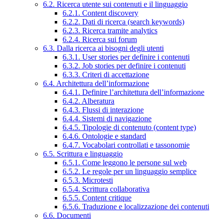
6.2. Ricerca utente sui contenuti e il linguaggio
6.2.1. Content discovery
6.2.2. Dati di ricerca (search keywords)
6.2.3. Ricerca tramite analytics
6.2.4. Ricerca sui forum
6.3. Dalla ricerca ai bisogni degli utenti
6.3.1. User stories per definire i contenuti
6.3.2. Job stories per definire i contenuti
6.3.3. Criteri di accettazione
6.4. Architettura dell’informazione
6.4.1. Definire l’architettura dell’informazione
6.4.2. Alberatura
6.4.3. Flussi di interazione
6.4.4. Sistemi di navigazione
6.4.5. Tipologie di contenuto (content type)
6.4.6. Ontologie e standard
6.4.7. Vocabolari controllati e tassonomie
6.5. Scrittura e linguaggio
6.5.1. Come leggono le persone sul web
6.5.2. Le regole per un linguaggio semplice
6.5.3. Microtesti
6.5.4. Scrittura collaborativa
6.5.5. Content critique
6.5.6. Traduzione e localizzazione dei contenuti
6.6. Documenti